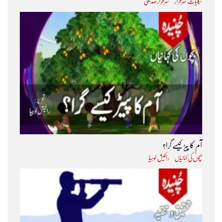
حکایات سرفراز
سرفراز صدیقی
آم کا پیڑ کیسے گرا؟
بچوں کی کہانیاں
راکیش لوہیا