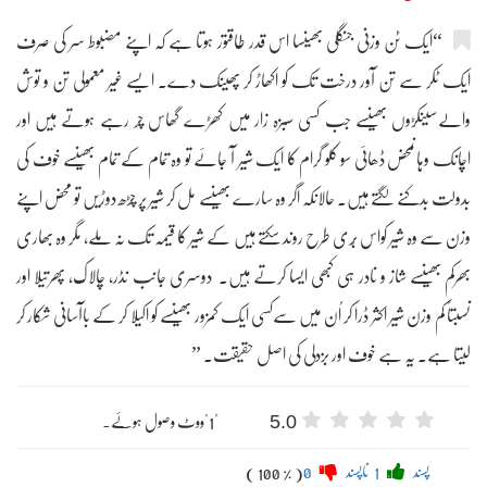
“ایک ٹن وزنی جنگلی بھینسا اس قدر طاقتور ہوتا ہے کہ اپنے مضبوط سر کی صرف
ایک ٹکر سے تن آور درخت تک کو اکھاڑ کر پھینک دے۔ ایسے غیر معمولی تن و توش
والےسینکڑوں بھینسے جب کسی سبزہ زار میں کھڑے گھاس چر رہے ہوتے ہیں اور
اچانک وہاںمحض ڈھائی سو کلو گرام کا ایک شیر آ جائے تو وہ تمام کے تمام بھینسے خوف کی
بدولت بدکنے لگتے ہیں۔ حالانکہ اگر وہ سارے بھینسے مل کر شیر پر چڑھ دوڑیں تو محض اپنے
وزن سے وہ شیر کواس بُری طرح روند سکتے ہیں کے شیر کا قیمہ تک نہ ملے، مگر وہ بھاری
بھرکم بھینسے شاز و نادر ہی کبھی ایسا کرتے ہیں۔ دوسری جانب نڈر، چالاک، پھرتیلا اور
نسبتاً کم وزن شیر اکثر ڈرا کر اُن میں سےکسی ایک کمزور بھینسے کو اکیلا کر کے باآسانی شکار کر
لیتا ہے۔ یہ ہے خوف اور بزدلی کی اصل حقیقت۔ ”
5.0
"1"ووٹ وصول ہوئے۔
پسند
1
ناپسند
0
( 100 % )