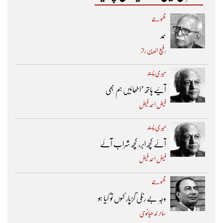
مجموعے
حمد
رفیع الدین راز
میری پسند
آئیے ہاتھ ’اٹھائیں ہم بھی
فیض احمد فیض
میری پسند
آئے کچھ ابر، کچھ شراب آئے
فیض احمد فیض
مجموعے
وجہِ بے رنگی گزپار کہوں تو کیا ہو
ساحر لدھیانوی