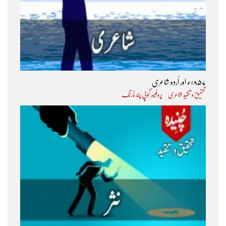
۱۸۵۷ء اور اُردو شاعری
تحقیق و تنقید شاعری
پروفیسر گوپی چند نارنگ