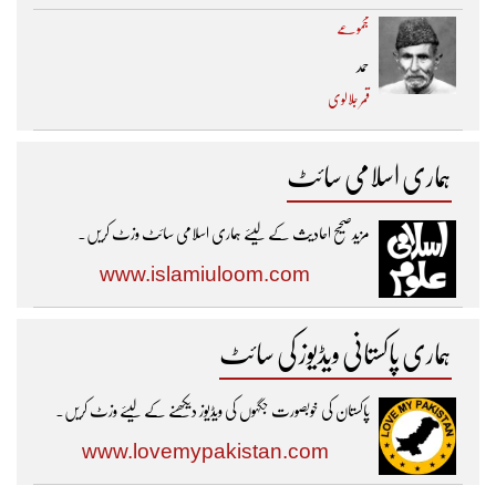
مجموعے
حمد
قمر جلالوی
ہماری اسلامی سائٹ
مزیدصحیح احادیث کے لیئے ہماری اسلامی سائٹ وزٹ کریں۔
www.islamiuloom.com
ہماری پاکستانی ویڈیوز کی سائٹ
پاکستان کی خوبصورت جگہوں کی ویڈیوز دیکھنے کے لیئے وزٹ کریں۔
www.lovemypakistan.com