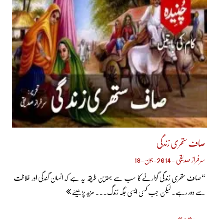
صاف ستھری زندگی
سرفراز صدیقی - 2014-جون-18
“صاف ستھری زندگی گزارنےکا سب سے بہترین طریقہ یہ ہے کہ انسان گندگی اور غلاظت
سے دور رہے۔ لیکن جب کسی ایسی جگہ زندگ... مزید پڑھیئے