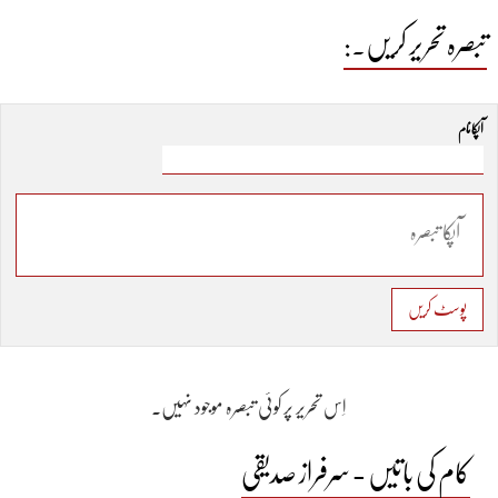
تبصرہ تحریر کریں۔:
آپکا نام
پوسٹ کریں
اِس تحریر پر کوئی تبصرہ موجود نہیں۔
کام کی باتیں - سرفراز صدیقی