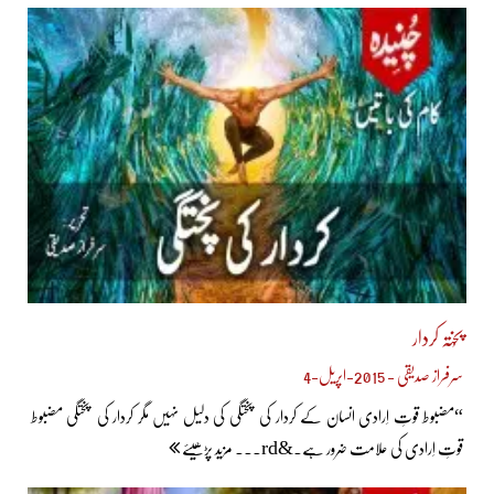
پُختہ کردار
سرفراز صدیقی - 2015-اپریل-4
“مضبوط قوتِ اِرادی انسان کے کردار کی پختگی کی دلیل نہیں مگر کردار کی پختگی مضبوط
قوتِ اِرادی کی علامت ضرور ہے۔&rd... مزید پڑھیئے