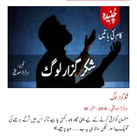
شکرگزار لوگ
سرفراز صدیقی - 2014-ستمبر-30
“انسان کو ترقی کرنے کے لیے اپنی نگاہ بلند رکھنی چاہیے تا کہ اُس میں آگے بڑھنے کی
تحریک پیدا ہو۔ لیکن ساتھ ہی یہ ب... مزید پڑھیئے