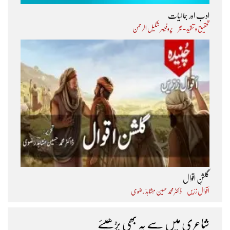
ادب اور جمالیات
تحقیق و تنقید - نثر
پروفیسر شکیل الرحمن
گلشنِ اقوال
اَقوال زرّیں
ڈاکٹر محمد حسین مُشاہدؔ رضوی
شاعری میں سے یہ بھی پڑھیئے