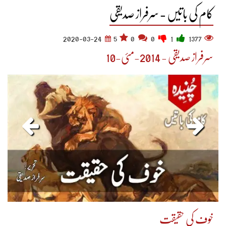
کام کی باتیں - سرفراز صدیقی
2020-03-24
5
0
0
1
1377
سرفراز صدیقی - 2014-مئی-10
خوف کی حقیقت