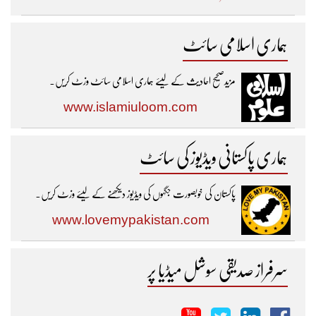
ہماری اسلامی سائٹ
مزیدصحیح احادیث کے لیئے ہماری اسلامی سائٹ وزٹ کریں۔
www.islamiuloom.com
ہماری پاکستانی ویڈیوز کی سائٹ
پاکستان کی خوبصورت جگہوں کی ویڈیوز دیکھنے کے لیئے وزٹ کریں۔
www.lovemypakistan.com
سرفراز صدیقی سوشل میڈیا پر