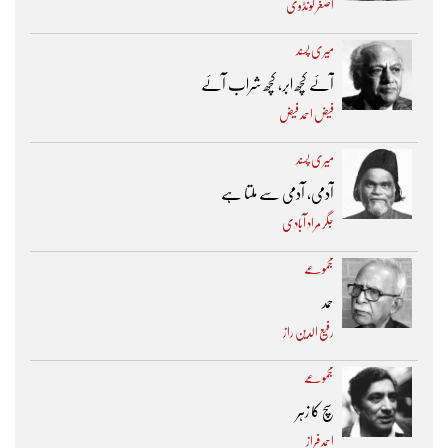
اصغر گونڈوی
میری پسند
آئے کچھ ابر، کچھ شراب آئے
فیض احمد فیض
میری پسند
آدمی، آدمی سے ملتا ہے
جگر مراد آبادی
مجموعے
حمد
رفیع الدین راز
مجموعے
سچ کا زہر
احمد فراز