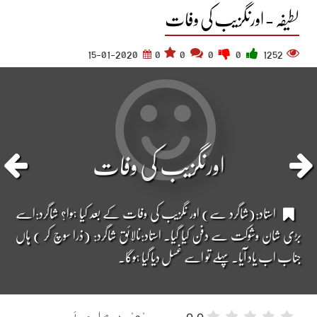
لطیفہ - اورنگزیب کی وفات
15-01-2020
0
0
0
0
1252
اورنگزیب کی وفات
استاد:(شاگرد سے) اور نگزیب کی وفات کے بعد کیا ہوا؟ شاگرد:اسے
بڑی شان وشوکت سے دفن کیا گیا۔ استاد:نالائق شاگرد: (ذرا سوچ کر ) ہاں
جناب اب یاد آیا۔ پہلے تو اسے غسل دیا گیا ہوگا۔