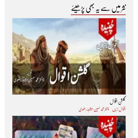
نثر میں سے یہ بھی پڑھیئے
گلشنِ اقوال
اَقوال زرّیں
ڈاکٹر محمد حسین مُشاہدؔ رضوی