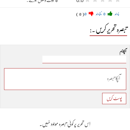
0.0
" 0 "ووٹ وصول ہوئے۔
پسند
0
ناپسند
0
( 0 )
تبصرہ تحریر کریں۔:
آپکا نام
پوسٹ کریں
اِس تحریر پر کوئی تبصرہ موجود نہیں۔