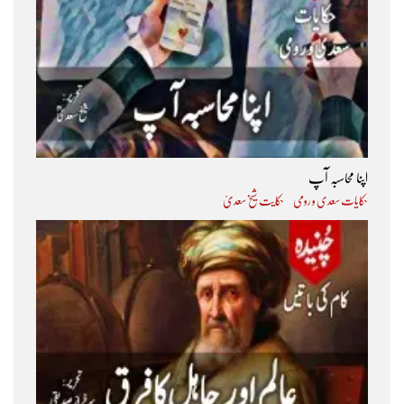
اپنا محاسبہ آپ
حکایات سعدی و رومی
حکایت شیخ سعدیؒ