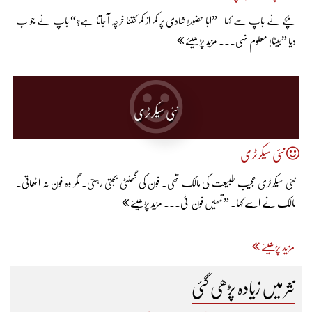
بچے نے باپ سے کہا۔ ”ابا حضور! شادی پر کم از کم کتنا خرچہ آ جاتا ہے؟“ باپ نے جواب
دیا ”بیٹا! معلوم نہی... مزید پڑھیئے
نئی سیکرٹری
نئی سیکرٹری
نئی سیکرٹری عجیب طبیعت کی مالک تھی۔ فون کی گھنٹی بجتی رہتی۔ مگر وہ فون نہ اٹھاتی۔
مالک نے اسے کہا۔ ”تمہیں فون اٹی... مزید پڑھیئے
مزید پڑھیئے
نثر میں زیادہ پڑھی گئی