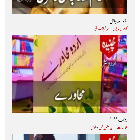
عالم اور جاہل
کام کی باتیں
سرفراز صدیقی
ردیف ’’ا‘‘
محاورات
سید ضمیر حسن دہلوی