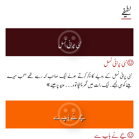
لطیفے
نئی پرانی نسل
نئی پرانی نسل
نئی پرانی نسل کے رویے کا ذکر کرتے ہوئے ایک صاحب کہہ رہے تھے ”اب میرے
بیٹے کو ہی لیجئے۔ ایک رات میں گھر پہنچا تو د... مزید پڑھیئے
بچے نے باپ سے
بچے نے باپ سے