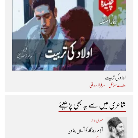
اولاد کی تربیت
ہمارے مسائل
سرفراز صدیقی
شاعری میں سے یہ بھی پڑھیئے
میری پسند
آلام روزگار کو آساں بنا دیا