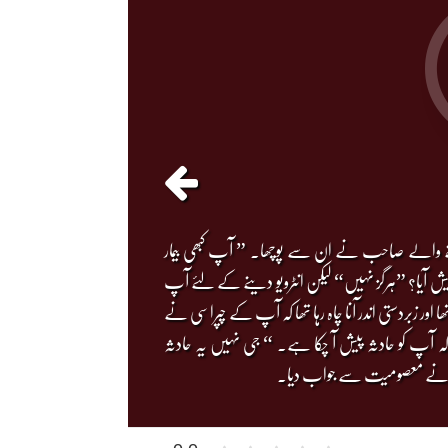
نے والے صاحب نے ان سے پوچھا۔ ” آپ کبھی بیمار
ش آیا؟ ”ہرگز نہیں“ لیکن انٹرویو دینے کے لئے آپ
 زبردستی اندر آنا چاہ رہا تھا کہ آپ کے چپراسی نے
 آپ کو حادثہ پیش آ چکا ہے۔ “ جی نہیں یہ حادثہ
دوار نے معصومیت سے جواب دیا۔