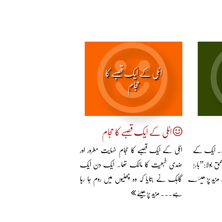
اٹلی کے ایک قصبے کا
حجام
اٹلی کے ایک قصبے کا حجام
ھے۔ ایک کے
اٹلی کے ایک قصبے کا حجام نہایت مغرور اور
ق بولا:”بار!
ضدی طبعیت کا مالک تھا۔ ایک دن ایک
. مزید پڑھیئے
گاہک نے بتایا کہ وہ چھٹیوں میں روم جا رہا
ہے... مزید پڑھیئے