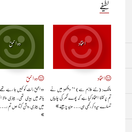
لطیفے
اعتماد
دو احمق
اعتماد
دو احمق
مالک: (نئے ملازم سے) ‘’ دیکھو! میں نے
دو احمق رات کو کہیں جا رہے ت
تم پر کتنا اعتماد کیا ہے کہ پورے گھر کی چابیاں
ہاتھ میں بیڑی تھی۔ بیٹری والا احم
تمہارے سپرد کر رکھی ہی... مزید پڑھیئے
میں بیٹری روشن کرتا ہوں تم ر..