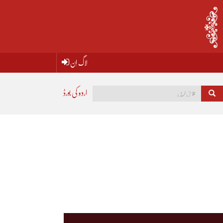
لاگ اِن
اردو کی بورڈ