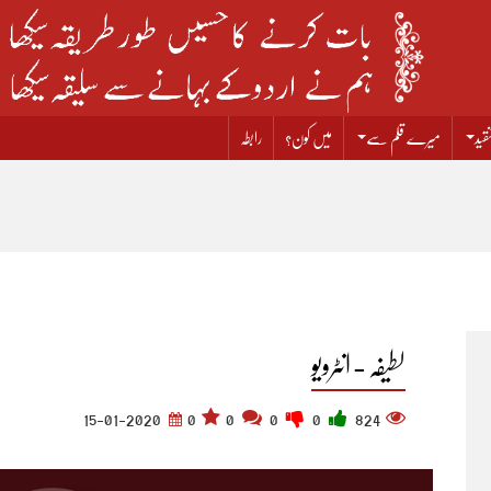
قید
میرے قلم سے
میں کون؟
رابطہ
لطیفہ - انٹرویو
15-01-2020
0
0
0
0
824