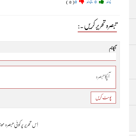
پسند
0
ناپسند
0
( 0 )
تبصرہ تحریر کریں۔:
آپکا نام
پوسٹ کریں
اِس تحریر پر کوئی تبصرہ م