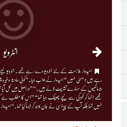
انٹرویو
امیدوار ملازمت کے لئے انٹرویو دے رہے تھے۔ انٹرویو لی
رہے ہیں؟ ”جی نہیں“ امیدوار نے جواب دیا۔”کوئی حادثہ وغیرہ پی
بیساکھیوں کے سہارے تشریف لائے ہیں۔“ ”دراصل میں کل آیا تھا اور
مجھے اٹھا کر کھڑکی سے نیچے پھینک دیا تھا“ ”اس کا مطلب ہے کہ
نہیں تھا بلکہ آپ کے چپڑاسی نے جان بوجھ کر ایسا کیا تھا۔“ امی