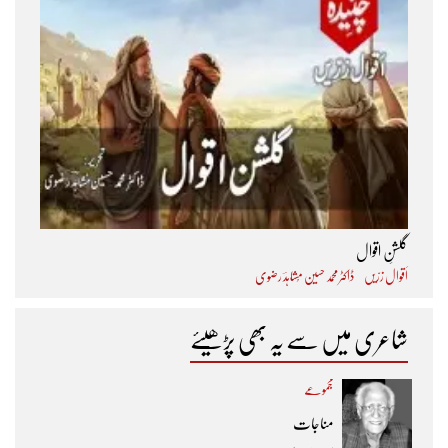
گلشنِ اقوال
اَقوال زرّیں
ڈاکٹر محمد حسین مُشاہدؔ رضوی
شاعری میں سے یہ بھی پڑھیئے
مجموعے
مناجات