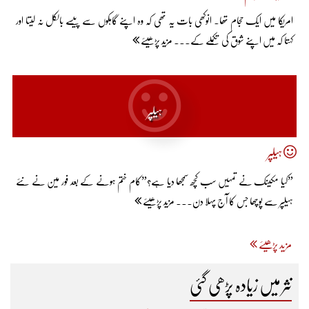
امریکا میں ایک حجام تھا۔ انوکھی بات یہ تھی کہ وہ اپنے گاہکوں سے پیسے بالکل نہ لیتا اور
کہتا کہ میں اپنے شوق کی تکملے کے... مزید پڑھیئے
ہیلپر
ہیلپر
”کیا مکینک نے تمہیں سب کچھ سمجھا دیا ہے؟”کام ختم ہونے کے بعد فور مین نے نئے
ہیلپر سے پوچھا جس کا آج پہلا دن... مزید پڑھیئے
مزید پڑھیئے
نثر میں زیادہ پڑھی گئی