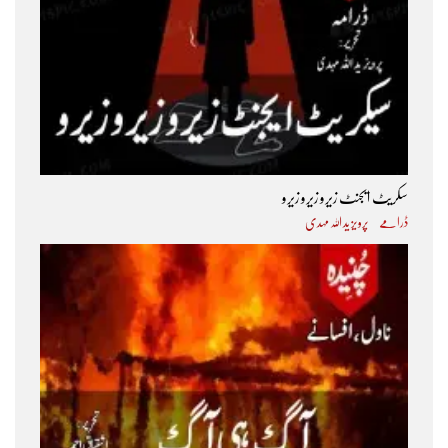
سکریٹ ایجنٹ زیرو زیرو زیرو
ڈرامے
پرویز ید اللہ مہدی