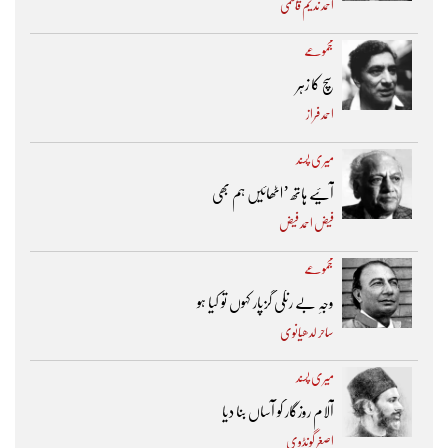
احمد ندیم قاسمی
مجموعے
سچ کا زہر
احمد فراز
میری پسند
آئیے ہاتھ ’اٹھائیں ہم بھی
فیض احمد فیض
مجموعے
وجہِ بے رنگی گزپار کہوں تو کیا ہو
ساحر لدھیانوی
میری پسند
آلام روزگار کو آساں بنا دیا
اصغر گونڈوی