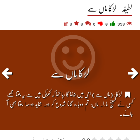
لطیفہ - لڑکا ماں سے
0
0
0
0
998
لڑکا ماں سے
لڑکا: (ماں سے) امی میں بیٹھا گا رہا تھا کہ کھڑکی میں سے یہ جوتا مجھے
کسی نے کھینچ مارا۔ ماں: تم دوبارہ گانا شروع کر دو۔ شاید دوسرا جوتا بھی آ
جائے۔