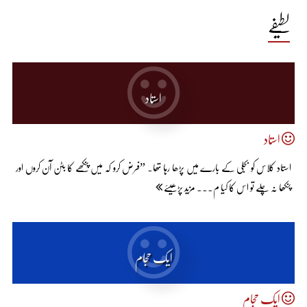
لطیفے
استاد
استاد
استاد کلاس کو بجلی کے بارے میں پڑھا رہا تھا۔ ”فرض کرو کہ میں پنکھے کا بٹن آن کروں اور
پنکھا نہ چلے تو اس کا کیا م... مزید پڑھیئے
ایک حجام
ایک حجام