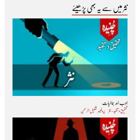
نثر میں سے یہ بھی پڑھیئے
ادب اور جمالیات
تحقیق و تنقید - نثر
پروفیسر شکیل الرحمن