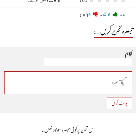
0.0
" 0 "ووٹ وصول ہوئے۔
پسند
0
ناپسند
0
( 0 )
تبصرہ تحریر کریں۔:
آپکا نام
پوسٹ کریں
اِس تحریر پر کوئی تبصرہ موجود نہیں۔