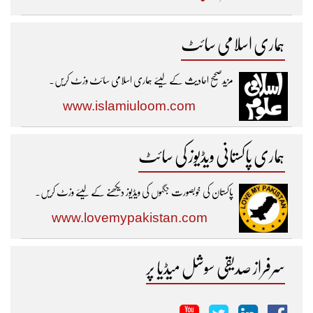
ہماری اسلامی سائٹ
مزیدصحیح احادیث کے لیئے ہماری اسلامی سائٹ وزٹ کریں۔
www.islamiuloom.com
ہماری پاکستانی ویڈیوز کی سائٹ
پاکستان کی خوبصورت جگہوں کی ویڈیوز دیکھنے کے لیئے وزٹ کریں۔
www.lovemypakistan.com
سرفراز صدیقی سوشل میڈیا پر