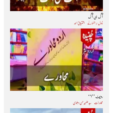
آگ ہی آگ
ناول / افسانے
اشتیاق احمد
ردیف ’’ا‘‘
محاورات
سید ضمیر حسن دہلوی