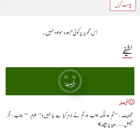
پوسٹ کریں
اِس تحریر پر کوئی تبصرہ موجود نہیں۔
لطیفے
فیصلہ
فیصلہ
مجسٹریٹ : ‘’تم دو ٹوک جواب دو تم نے جرم کیا ہے یا نہیں؟’‘ ملزم: ‘’ جناب ! اگر
فیصل... مزید پڑھیئے