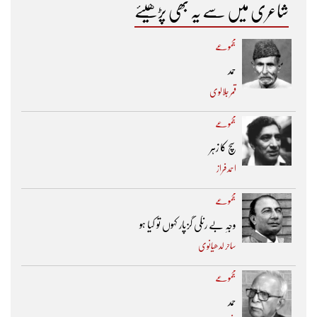
شاعری میں سے یہ بھی پڑھیئے
مجموعے
حمد
قمر جلالوی
مجموعے
سچ کا زہر
احمد فراز
مجموعے
وجہِ بے رنگی گزپار کہوں تو کیا ہو
ساحر لدھیانوی
مجموعے
حمد