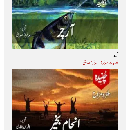
آر چر
فکاہیاتِ سرفراز
سرفراز صدیقی