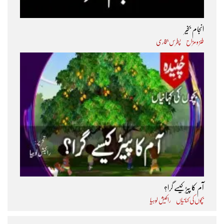
انجام بخیر
طنز و مزاح
پطرس بخاری
آم کا پیڑ کیسے گرا؟
بچوں کی کہانیاں
راکیش لوہیا