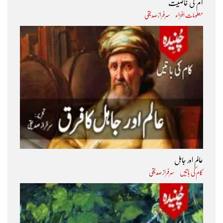
آم کی خاصیت
معلومات افزاء
سرفراز صدیقی
عالم اور جاہل
کام کی باتیں
سرفراز صدیقی