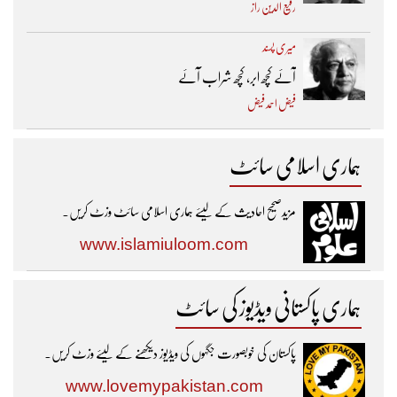
رفیع الدین راز
میری پسند
آئے کچھ ابر، کچھ شراب آئے
فیض احمد فیض
ہماری اسلامی سائٹ
مزیدصحیح احادیث کے لیئے ہماری اسلامی سائٹ وزٹ کریں۔
www.islamiuloom.com
ہماری پاکستانی ویڈیوز کی سائٹ
پاکستان کی خوبصورت جگہوں کی ویڈیوز دیکھنے کے لیئے وزٹ کریں۔
www.lovemypakistan.com