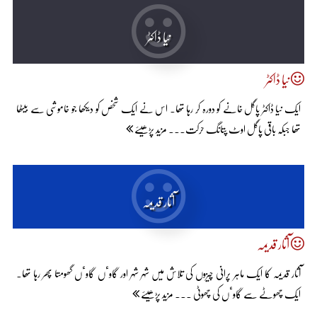
نیا ڈاکٹر
نیا ڈاکٹر
ایک نیا ڈاکٹر پاگل خانے کو دورہ کر رہا تھا۔ اس نے ایک شخص کو دیکھا جو خاموشی سے بیٹھا
تھا جبکہ باقی پاگل اوٹ پتانگ حرکت... مزید پڑھیئے
آثار قدیمہ
آثار قدیمہ
آثار قدیمہ کا ایک ماہر پرانی چیزوں کی تلاش میں شہر شہر اور گاوٴں گاوٴں گھومتا پھر رہا تھا۔
ایک چھوٹے سے گاوٴں کی چھوٹی ... مزید پڑھیئے