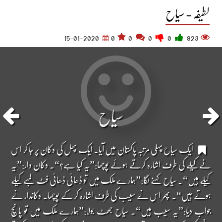
لطیفہ - سیاح
15-01-2020
0
0
0
0
823
سیاح
ایک سیاح پہلی مرتبہ پاکستان میں آیا۔ ایک پھل کی دکان پر جا کر اس
نے کیلے کی طرف اشارہ کرتے ہوئے پوچھا:”یہ کیا ہے؟“۔ دکان دار:”یہ
کیلے ہیں“۔ سیاح کہنے لگا:”ہمارے ملک میں تو ڈھائی ڈھائی فٹ لمبے کیلے
ہوتے ہیں“۔ پھر اس نے سیب کی طرف اشارہ کر کے پوچھا۔ دکاندار نے
جواب دیا:”یہ سیب ہیں“۔ سیاح جھٹ بولا:”ہمارے ملک میں تو پانچ