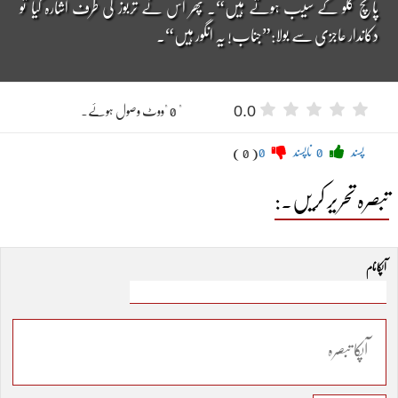
پانچ کلو کے سیب ہوتے ہیں“۔ پھر اس نے تربوز کی طرف اشارہ کیا تو
دکاندار عاجزی سے بولا:”جناب! یہ انگور ہیں“۔
0.0
" 0 "ووٹ وصول ہوئے۔
پسند
0
ناپسند
0
( 0 )
تبصرہ تحریر کریں۔:
آپکا نام