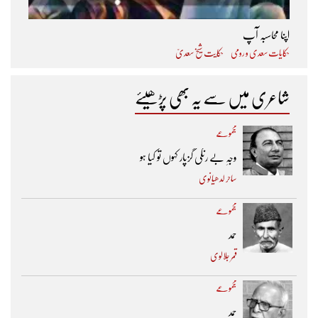
اپنا محاسبہ آپ
حکایات سعدی و رومی
حکایت شیخ سعدیؒ
شاعری میں سے یہ بھی پڑھیئے
مجموعے
وجہِ بے رنگی گزپار کہوں تو کیا ہو
ساحر لدھیانوی
مجموعے
حمد
قمر جلالوی
مجموعے
حمد