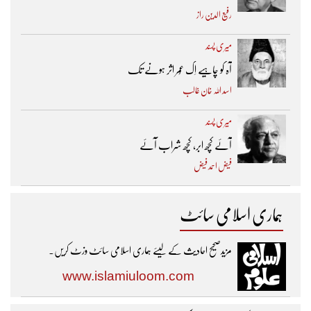
رفیع الدین راز
میری پسند
آہ کو چاہیے اِک عُمر اثر ہونے تک ​
اسد اللہ خان غالب
میری پسند
آئے کچھ ابر، کچھ شراب آئے
فیض احمد فیض
ہماری اسلامی سائٹ
مزیدصحیح احادیث کے لیئے ہماری اسلامی سائٹ وزٹ کریں۔
www.islamiuloom.com