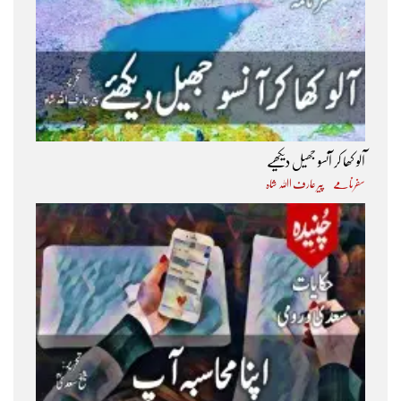
آلو کھا کر آنسو جھیل دیکھیے
سفرنامے
پیر عارف اﷲ شاہ