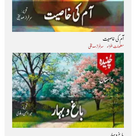
آم کی خاصیت
معلومات افزاء
سرفراز صدیقی
باغ و بہار