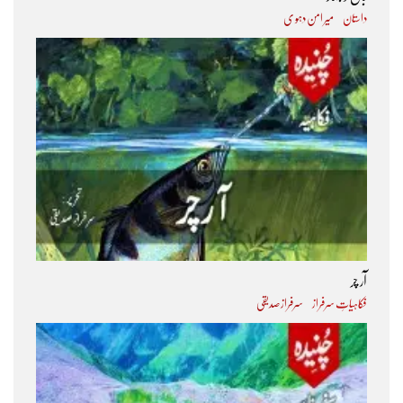
داستان
میر امن دہو ی
آر چر
فکاہیاتِ سرفراز
سرفراز صدیقی