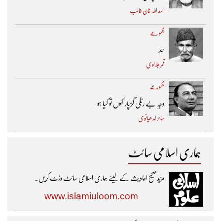
اسد اللہ خان غالب
مجموعے
حمد
قمر جلالوی
مجموعے
وجہِ بے رنگی گزپار کہوں تو کیا ہو
ساحر لدھیانوی
ہماری اسلامی سائٹ
مزیدصحیح احادیث کے لیئے ہماری اسلامی سائٹ وزٹ کریں۔
www.islamiuloom.com