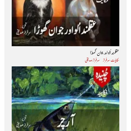
عقلمند اُلّو اور جوان گھوڑا
حکایات سرفراز
سرفراز صدیقی