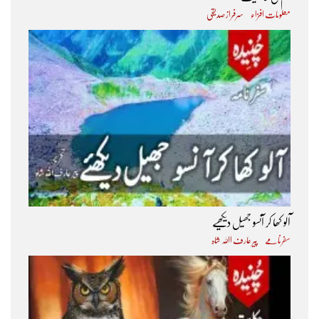
معلومات افزاء
سرفراز صدیقی
آلو کھا کر آنسو جھیل دیکھیے
سفرنامے
پیر عارف اﷲ شاہ