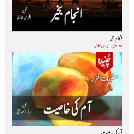
انجام بخیر
طنز و مزاح
پطرس بخاری
آم کی خاصیت