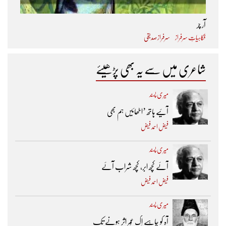
آر چر
فکاہیاتِ سرفراز
سرفراز صدیقی
شاعری میں سے یہ بھی پڑھیئے
میری پسند
آئیے ہاتھ ’اٹھائیں ہم بھی
فیض احمد فیض
میری پسند
آئے کچھ ابر، کچھ شراب آئے
فیض احمد فیض
میری پسند
آہ کو چاہیے اِک عُمر اثر ہونے تک ​