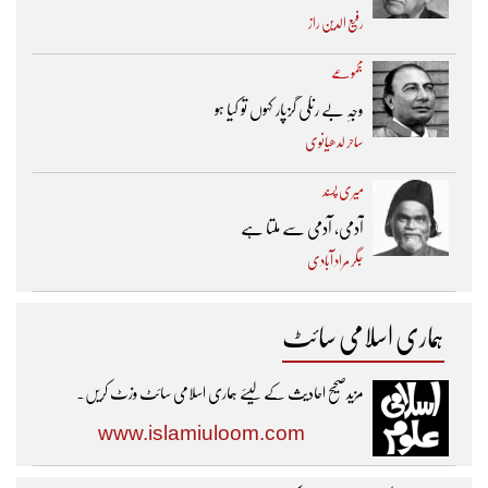
رفیع الدین راز
مجموعے
وجہِ بے رنگی گزپار کہوں تو کیا ہو
ساحر لدھیانوی
میری پسند
آدمی، آدمی سے ملتا ہے
جگر مراد آبادی
ہماری اسلامی سائٹ
مزیدصحیح احادیث کے لیئے ہماری اسلامی سائٹ وزٹ کریں۔
www.islamiuloom.com