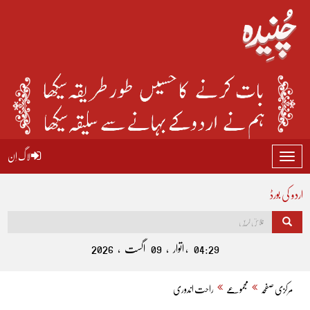
لاگ اِن
Toggle
navigation
اردو کی بورڈ
04:29 , اتوار , 09 اگست , 2026
مرکزی صفحہ
مجموعے
راحت اندوری