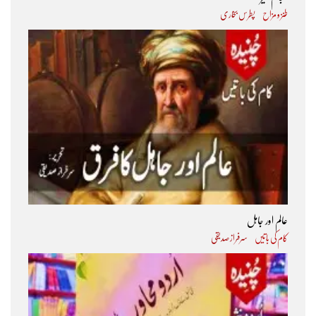
طنز و مزاح
پطرس بخاری
عالم اور جاہل
کام کی باتیں
سرفراز صدیقی