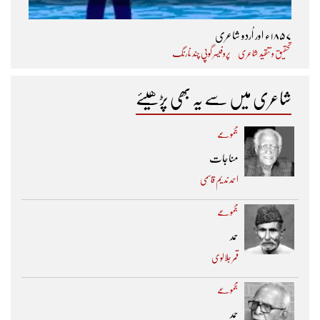
۱۸۵۷ء اور اُردو شاعری
تحقیق و تنقید شاعری
پروفیسر گوپی چند نارنگ
شاعری میں سے یہ بھی پڑھیئے
مجموعے
مناجات
احمد ندیم قاسمی
مجموعے
حمد
قمر جلالوی
مجموعے
حمد