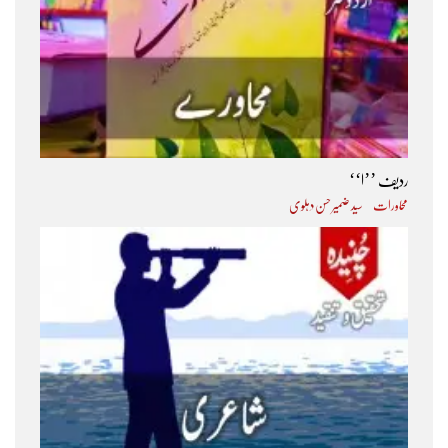
ردیف ’’ا‘‘
محاورات
سید ضمیر حسن دہلوی