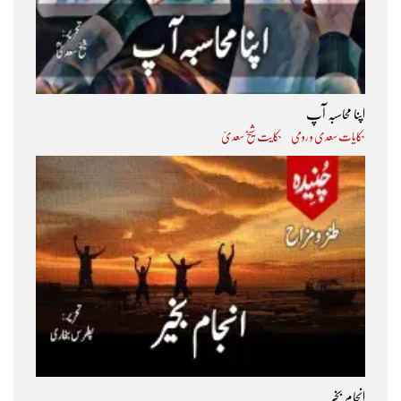
اپنا محاسبہ آپ
حکایات سعدی و رومی
حکایت شیخ سعدیؒ
انجام بخیر