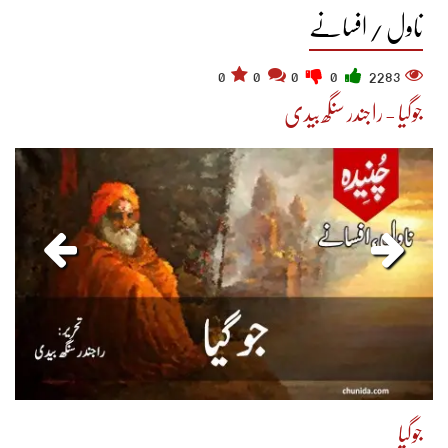
ناول / افسانے
0
0
0
0
2283
جوگیا - راجندر سنگھ بیدی
جوگیا