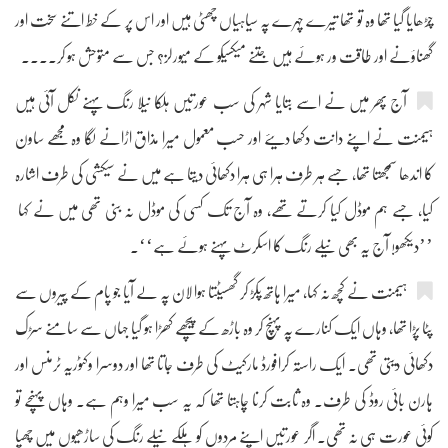
چڑھایا گیا تھا وہ تو تھا تیرے چہرے پہ سیاہیاں چھٹی ہیں اور اس پر کے خط اتنے سخت اور
گھناؤنے اور طاقت ور ہوئے ہیں جتنے میکسیکو کے میورلز؟ جس سے متوحش ہو کر....
آج پھر میں نے اسے بتایا شہر کی سب عورتیں ہلکا نیلا رنگ پہنے نکل آئی ہیں
ہیمنت نے اپنے دانت دکھا دیئے اور حسب معمول میرا مذاق اڑانے لگا وہ مجھے ساون
کا اندھا سمجھتا تھا، جسے ہر طرف ہرا ہی ہرا دکھائی دیتا ہے میں نے سیکشی کی طرف اشارہ
کیا، جسے ہم موڈل کیا کرتے تھے، وہ آج تک کسی کی موڈل نہ بنی تھی میں نے کہا
’’دیکھو! آج یہ بھی نیلے رنگ کا اسکرٹ پہنے ہوئے ہے‘‘۔
ہیمنت نے کچھ نہ کہا، میرا ہاتھ پکڑ کر گھسیٹتا ہوا لان پہ لے آیا جو پام کے پیروں سے
پٹا پڑا تھا، وہاں ایک کنارے پہ پہنچ کر وہ باڑھ کے پیچھے کھڑا ہو گیا جہاں سے سامنے سڑک
دکھائی دیتی تھی۔ ایک راستہ کرافورڈ مارکیٹ کی طرف جاتا تھا اور دوسرا وکٹوریہ ٹرمنس اور
ہارن بائی روڈ کی طرف۔ وہ ثابت کرنا چاہتا تھا کہ یہ سب میرا وہم ہے۔ وہاں پہنچے تو
کوئی عورت ہی نہ تھی۔ اگر عورتیں اپنے مردوں کو ہلکے نیلے رنگ کی ساڑھیوں میں چھپا