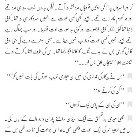
کر اوپر امبروں پہ اڑ گئی ہوتیں تو وہاں مرد نظر نہ آتے۔ لیکن چاروں طرف مرد ہی مرد تھے
اور وہ گھوم پھر رہے تھے۔ جیسے کبھی کسی عورت سے انہیں سروکار ہی نہ تھا۔ کوئی
لانبا تھا کوئی ناٹا۔ کوئی خوبصورت اور کوئی بد صورت اوت توندیلا۔ اور سب بھاگ رہے
تھے جیسے انہیں کسی عورت کو جواب نہیں دینا ہے۔ جبھی ادھر سے لوہے کی بنی ہوئی
گاٹن گزری جس نے ہرے رنگ کا کانٹا لگا رکھا تھا۔ اس کی طرف اشارہ کرتے ہوئے
ہیمنت بولا ’’پہچان اپنی ماں کو۔۔۔‘‘
‘جس نے بیکار کی غداری کی، میں ان بچاری غریب عورتوں کی بات نہیں کرتا‘‘
’’کن کی کرتے ہو‘‘
’’ان کی جن کے پاس کپڑے تو ہوں‘‘
جبھی میری بد قسمتی سے ایک سیڈان سامنے پارسی دارو والے کے ہاں رکی۔
اس میں ادھیڑ عمر کی ایک عورت بیٹھی تھی۔وہ اسی جماعت کی نمائندہ تھی جس کے