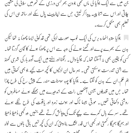
جن میں سے ایک جوگیا کی ماں تھی جو دن بھر کسی درزی کے گھر میں سلائی کی مشین
چلاتی اور اس سے اتنا پیسہ پیدا کر لیتی، جس سے اپنا پیٹ پال سکے اور ساتھ ہی اس کی
تعلیم بھی مکمل کرے۔
جوگیا سترہ اٹھارہ برس کی ایک خوب صورت لڑکی تھی قد کوئی ایسا چھوٹا نہ تھا لیکن
بدن کے بھرے پرے اور گھٹے ہونے کی وجہ سے اس پر چھوٹا ہونے کا گمان گزرتا تھا۔
کسی کو یقین بھی نہ آسکتا تھا۔ کہ جوگیا دال۔ رنگنا اور ہفتے میں ایک آدھ بار کی شری کھنڈ
سے اتنی تندرست ہوسکتی تھی۔ بہر حال ان لڑکیوں کا کچھ مت کہیے جو بھی کھاتی ہیں
الم غلم، ان کے بدن کو لگتا ہے۔ جوگیا کا چہرہ سومنات مندر کے پیش رخ کی طرح چوڑا
تھا۔ جس میں قندیلوں جیسی آنکھیں رات کے اندھیرے میں بھٹکے ہوئے مسافروں کو
روشنی دکھاتی تھیں۔ مورتی جیسا ناک اور ہونٹ زمرد اور یاقوت کی طرح ٹنکے ہوئے
تھے۔ سر کے بال کمرے سے نیچے تک کی پیمائش کرتے تھے جنہیں وہ کبھی ڈھیلا ڈھیلا
اور بھیگا بھیگا رکھتی اور کبھی اس قدر خشک بنا دیتی کہ ان کی کچھ لٹیں باقی بالوں سے خواہ