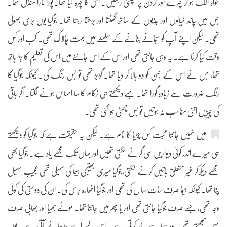
مخواہ الگ ہو کر چہرے اور گردن پر مچلتی رہتیں۔ اس کا چہرہ کیا تھا۔ پورا تارا منڈل تھا۔
جس میں چاند خیالوں اور جذبوں کے ساتھ گھٹتا اور بڑھتا رہتا تھا۔ جوگیا یوں بڑی بھولی
تھی۔ لیکن اپنے آپ کو سجانے بنانے کے سلسلے میں بہت چالاک تھی۔ کب اور کس
وقت کیا کرنا ہے۔ یہ وہی جانتی تھی اور اس کے اس جاننے میں اس کی تعلیم کا بڑا ہاتھ
تھا، جس نے اس کے حُسن کو دو بالا کر دیا تھا۔ گڑبڑ تھی تو بس رنگ کی۔ کیونکہ جوگیا کا
رنگ ضرورت سے زیادہ گورا تھا۔ جسے دیکھتے ہی زکام کا سا احساس ہونے لگتا۔ اگر باقی
کی چیزیں اتنی مناسب نہ ہوتیں تو بس چھٹی ہو گئی تھی۔
میں نہیں جانتا محبت کس چڑیا کا نام ہے۔ لیکن یہ حقیقت ہے کہ جوگیا کو دیکھتے
ہی میرے اندر کوئی دیواریں سی گرنے لگتی تھیں اور جہاں تک مجھے یاد ہے۔ جوگیا بھی
مجھے دیکھ کر غیر متعلق باتیں کرنے لگتی،جوگیا میری بھتیجی ہیما کی سہیلی تھی عجیب سہیل
پنا تھا۔ کیونکہ ہیما صرف سات سا ل کی تھی اور جوگیا اٹھارہ برس کی۔ ان کی دوستی کی کوئی
وجہ تھی، جسے صرف جوگیا جانتی تھی اور یا پھر میں جانتا تھا۔ موٹے بھیا اور بھابی صرف
یہی سمجھتے تھے۔ وہ ہیما سے پیار کرتی ہے۔ اس لیے اسے پڑھانے آتی ہے۔ یوں