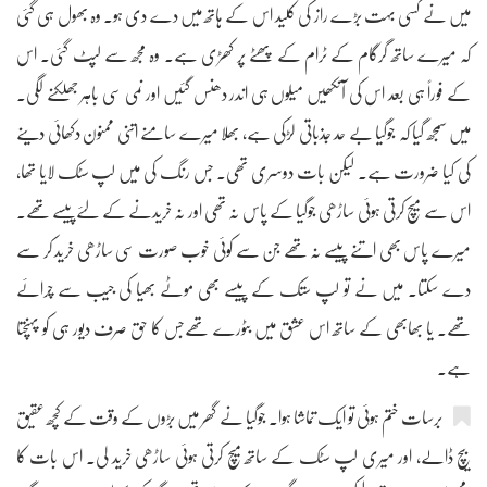
میں نے کسی بہت بڑے راز کی کلید اس کے ہاتھ میں دے دی ہو۔ وہ بھول ہی گئی
کہ میرے ساتھ گرگام کے ٹرام کے پھٹے پر کھڑی ہے۔ وہ مجھ سے لپٹ گئی۔ اس
کے فوراً ہی بعد اس کی آنکھیں میلوں ہی اندر دھنس گئیں اور نمی سی باہر جھلکنے لگی۔
میں سمجھ گیا کہ جوگیا بے حد جذباتی لڑکی ہے، بھلا میرے سامنے اتنی ممنون دکھائی دینے
کی کیا ضرورت ہے۔ لیکن بات دوسری تھی۔ جس رنگ کی میں لپ سٹک لایا تھا،
اس سے میچ کرتی ہوئی ساڑھی جوگیا کے پاس نہ تھی اور نہ خریدنے کے لئےپیسے تھے۔
میرے پاس بھی اتنے پیسے نہ تھے جن سے کوئی خوب صورت سی ساڑھی خرید کر سے
دے سکتا۔ میں نے تو لپ ستک کے پیسے بھی موٹے بھیا کی جیب سے چرائے
تھے۔ یا بھابھی کے ساتھ اس عشق میں بٹورے تھےجس کا حق صرف دیور ہی کو پہنچتا
ہے۔
برسات ختم ہوئی تو ایک تماشا ہوا۔ جوگیا نے گھر میں بڑوں کے وقت کے کچھ عقیق
بیچ ڈالے، اور میری لپ سٹک کے ساتھ میچ کرتی ہوئی ساڑھی خرید لی۔ اس بات کا