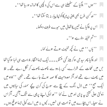
’’ہوں ‘‘ جوگیا کے سنبھلنے ہی سے اس کی دلچسپی کا اندازہ ہو رہا تھا‘‘۔
’’وہ کسی طرح بھی اپنی پریمیکا کو اپنا پیار نہ جتا سکتا تھا‘‘۔
اس پر جوگیا نے تین چوتھائی میں میرے طرف دیکھا۔
’’تم لطیفہ سنارہے ہو‘‘۔
’’ہاں ‘‘ میں نے کچھ خفیف ہوتے ہوئے کہا۔
اور جوگیا پھر سیدھی ہو کر بیٹھ گئی منتظر.... ایک ایسا انتظار جو بہت ہی لمبا ہو گیا تھا
جس میں لمحات کے شرارے، کسی بارود سے چھوٹ چھوٹ کر نکل رہے تھے۔ خلا
میں پھٹ رہے تھے اور آخر معدومیت کا حصہ ہوتے جا رہے تھے۔ جبھی ’’جوہو میں
ایک صبح‘‘ میں لال رنگ کے بیچ سے سورج کی کرن نیچے سمندر کی سیاہیوں میں
ڈولتی ہوئی کشتی پہ پڑی اور میں نے کہا ’’وہ لڑکی اپنے پریمی سے تنگ آ گئی۔ آخر اس
نے سوچا۔ اس بیچارے میں تو ہمت ہی نہیں۔ کیوں نہ میں اسے کوئی ایسا موقع دوں۔