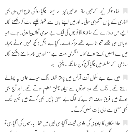
نہا دھو کر نیچے کے تین ساڑھے تین کپڑے پہنے۔ جوگیا روز کی طرح اس دن بھی
الماری کے پاس آ کھڑی ہوئی۔ اور میں اپنے ہاں سے تھوڑا پیچھے ہٹ کر دیکھنے لگا۔
ایسے میں دروازے کے ساتھ جو لگا تو چُوں کی ایک بے سُری آواز پیدا ہوئی۔ بڑے بھیا
جو پاس ہی بیٹھے شیو بنا رہے تھے مڑ کر بولے۔ کیا ہے جگل؟ کچھ نہیں موٹے بھیا۔
میں نے انہیں ٹالتے ہوئے کہا۔ ’’گرمی بہت ہے‘‘ اور میں پھر سامنے دیکھنے لگا۔
ساڑھی کے سلسلے میں جوگیا آج کون سا رنگ چنتی ہے۔
میں جے جے سکول آف آرٹس میں پڑھتا تھا۔ رنگ میرے حواس پہ چھائے
رہتے تھے۔ رنگ مجھے مرد عورتوں سے زیادہ ناطق معلوم ہوتے تھے۔ اور آج بھی
ہوتے ہیں فرق صرف اتنا ہے کہ لوگ بے معنی باتیں بھی کرتے ہیں لیکن رنگ
کبھی معنی سے خالی بات نہیں کرتے۔
ہمارا مکان کا لبادیوی کی وادی شیٹ آ گیاری لین میں تھا۔ پارسیوں کی آ گیاری تو