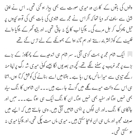
والوں کی باتوں کے کارن وہ میری صورت سے بھی بیزار ہو گئی تھی۔ اس نے اپنی
بیٹی سے ساف کہہ دیا تھا کہ اگر اس نے مجھ سے شادی کی بات بھی کی تو وہ کپڑوں پر
تیل چھڑک کر جل مرے گی۔ جوگیا اب کالج نہ جاتی تھی۔ اور بانپو گھر کے جوگیا والے
فلیٹ کے کواڑ اکثر بند رہتے اور ہم تازہ ہوا کے جھونکے کے لئے ترس گئے تھے
ایک شام مجھ پر بہت کڑی آئی۔ سرِ شام ہی اندھیرے کے چمگادڑ کے بڑے
بڑے پر مجھ غریب پر سمٹنے لگے تھے، کچھ دیر بعد یوں لگا جیسے کوئی میری شہ رگ پر اپنا منہ
رکھے تیزی سے میرا سانس چوس رہا ہے۔ جتنا میں اسے ہٹانے کی کوشش کرتا ہوں، اتنا
ہی اس کے دانت میرے گلے میں گڑتے جا رہے ہیں۔۔۔ ان شاموں کا رنگ سیاہ
بھی نہیں ہوتا اور سفید بھی نہیں ہوتا۔ ان کا رنگ ایک ہی ہوتا ہے۔۔۔ حبس اور
جانکاہی کا رنگ۔اور جن لوگوں پر ایسی شامیں آتی ہیں، وہی جانتے ہیں کہ ایسے میں
صرف محبوبہ اور ماں ہی ان لو بچا سکتی ہیں۔ میری ماں مت چکی تھی، اور جوگیا میری نہ
ہو سکتی تھی۔