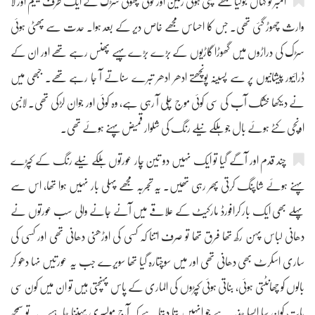
امبر تو کہاں جوگیا مجھے تپتی ہوئی زمین اور ٹوٹی پھوٹی سڑک کے ایک طرف یتیم اور لا
وارث چھوڑ گئی تھی۔ جس کا احساس مجھے خاص دیر کے بعد ہوا۔ حدت سے پھٹی ہوئی
سڑک کی دراڑوں میں گھوڑا گاڑیوں کے بڑے بڑے پہیے پھنس رہے تھے اور ان کے
ڈرائیور پیشانیوں پر سے پسینہ پونچھتے ادھر ادھر تبرے سناتے آ جا رہے تھے۔ جبھی میں
نے دیکھا خشک آب کی سی کوئی موج چلی آ رہی ہے، وہ کوئی اور جوان لڑکی تھی۔ لانبی
اونچی کٹے ہوئے بال جو ہلکے نیلے رنگ کی شلوار قمیض پہنے ہوئے تھی۔
چند قدم اور آگے گیا تو ایک نہیں دو تین چار عورتوں ہلکے نیلے رنگ کے کپڑے
پہنے ہوئے شاپنگ کرتی پھر رہی تھیں۔ یہ تجربہ مجھے پہلی بار نہیں ہوا تھا، اس سے
پہلے بھی ایک بار کرافورڈ مارکیٹ کے علاقے میں آنے جانے والی سب عورتوں نے
دھانی لباس پہن رکھ تھا فرق تھا تو صرف اتنا کہ کسی کی اوڑھنی دھانی تھی اور کسی کی
ساری اسکرٹ بھی دھانی تھی اور میں سوچتارہ گیا تھا سویرے جب یہ عورتیں نہا دھو کر
بالوں کو چھانٹتی ہوئی، بناتی ہوئی کپڑوں کی الماری کے پاس پہنچتی ہیں تو ان میں کون سی
بات کون سا ایسا جذبہ ہے جو انہیں بتا دیتا ہے کہ آج مولسری پہننا چاہیے۔ یہ تو سمجھ