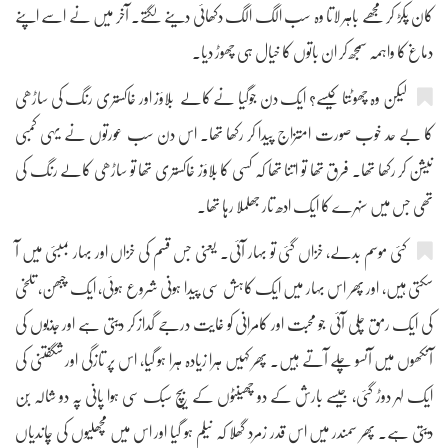
کان پکڑ کر مجھے باہر لاتا وہ سب الگ الگ دکھائی دینے لگتے۔ آخر میں نے اسے اپنے
دماغ کا واہمہ سمجھ کر ان باتوں کا خیال ہی چھوڑ دیا۔
لیکن وہ چھوٹتا کیسے؟ ایک دن جوگیا نے کالے بلاؤز اور خاکستری رنگ کی ساڑھی
کا بے حد خوب صورت امتزاج پیدا کر رکھا تھا۔ اس دن سب عورتوں نے یہی کمبی
نیشن کر رکھا تھا۔ فرق تھا تو اتنا تھا کہ کسی کا بلاؤز خاکستری تھا تو ساڑھی کالے رنگ کی
تھی جس میں سنہرے کا ایک ادھ تار جھلملا رہا تھا۔
کئی موسم بدلے، خزاں گئی تو بہار آئی۔ یعنی جس قسم کی خزاں اور بہار بمبئی میں آ
سکتی ہیں، اور پھر اس بہار میں ایک کاہش سی پیدا ہونی شروع ہوئی، ایک چبھن، تلخی
کی ایک رمق چلی آئی جو محبت اور کامرانی کو غایت درجے گداز کر دیتی ہے اور جذبوں کی
آنکھوں میں آنسو چلے آتے ہیں۔ پھر کہیں ہرا زیادہ ہرا ہو گیا، اس پر تازگی اور شگفتنی کی
ایک لہر دوڑ گئی، جیسے بارش کے دو چھینٹوں کے بیچ سبک سی ہوا پانی پہ دو شالہ بُن
دیتی ہے۔ پھر سمندر میں اس قدر زمرد گھلا کہ نیلم ہو گیا اور اس میں مچھلیوں کی چاندیاں