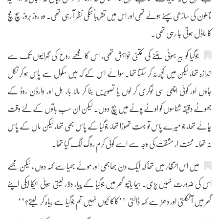
نائلون کی ساڑھی پہنے ہوئے تھی اور اس میں تقریباً ننگی نظر آ رہی تھی۔ وہ روز بروز سچ مچ
کا ماڈل ہوتی جا رہی تھی۔
جوگیا کو بیر بہوٹی بننے کی کتنی خواہش تھی، اس کا مجھے روح کی گہرائیوں تک سے
اندازہ تھا، لیکن میں کچھ نہ کر سکتا تھا۔ سوائے اس کے کہ میں سکول سے پاس ہو کر نکل
جاؤں اور کوئی اچھی سی نوکری کر لوں یا تصویریں بنا کر مالا بار ہل اور وارڈن روڈ کے
جھوٹے دقیقہ شناسوں کو اونے پونے میں بیچ دوں۔ لیکن ان سب باتوں کے لئے وقت
چائے تھا، جو میرے پاس تو بہت تھوڑا تھا، جوگیا کے پاس بھی تھا، لیکن ماں کے پاس
نہ تھا۔ محنت ار مشقت کی وجہ سے اسے کوئی کرم روگ لگ گیا تھا۔
میں اس انتظار میں تھا کہ ایک دن بھابھی اور موٹے بھیا سے کہہ دوں ، لیکن مجھے
اس کی ضرورت نہیں پڑی۔ ہیما بانپو گھر میں جوگیا کے پیار دلار لیتی ہوئی ایکا ایکی اپنے
گھر میں آ نکلتی اور دھڑ سے کہہ ڈالتی ’’کاکا کیوں نہیں تم جوگیا سے بیاہ کر لیتے؟‘‘