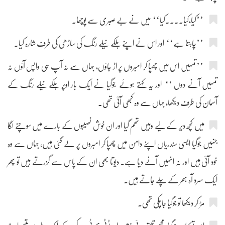
’’کیا،کیا....کیا‘‘ میں نے بے صبری سے پوچھا۔
’’چاہتا ہے‘‘ اور اس نے اپنے ہلکے نیلے رنگ کی ساڑھی کی طرف شارہ کیا۔
’’تمہیں اس میں چھپا کر امبروں پر اڑ جاؤں، جہاں سے نہ آپ ہی واپس آؤں نہ
تمہیں آنے دوں ‘‘ اور یہ کہتے ہوئے جوگیا نے ایک بار اوپر ہلکے نیلے رنگ کے
آسمان کی طرف دیکھا، جہاں سے وہ کبھی آئی تھی۔
میں کچھ دیر کے لیے وہیں تھم گیا اور ان خوش نصیبوں کے بارے میں سوچنے لگا
جنہیں جوگیا ایسی سندریاں اپنے دامن میں چھپا کر امبروں پر لے گئی ہیں، جہاں سے وہ
خود آئی ہیں اور نہ انہیں آنے دیا ہے۔ دیوتا بھی ان کے پاس سے گزرتے ہیں تو پھر
ایک سرد آہ بھر کے چلے جاتے ہیں۔
مڑ کر دیکھا تو جوگیا جاچکی تھی۔