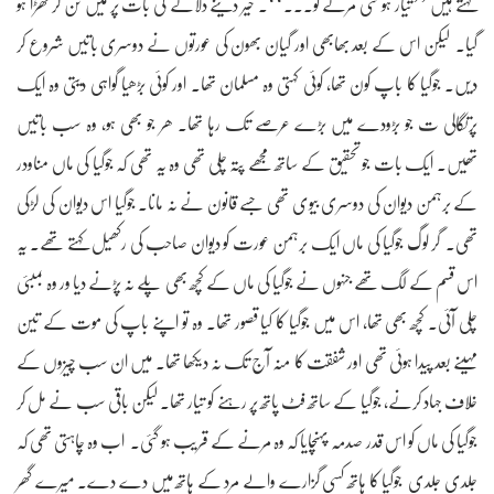
کہتے ہیں ’’تیار ہو گئی مرنے کو۔۔۔‘‘۔ خیر دینے دلانے کی بات پر میں تن کر کھڑا ہو
گیا۔ لیکن اس کے بعد بھابھی اور گیان بھون کی عورتوں نے دوسری باتیں شروع کر
دیں۔ جوگیا کا باپ کون تھا، کوئی کہتی وہ مسلمان تھا۔ اور کوئی بڑھیا گواہی دیتی وہ ایک
پرتگالی ت جو بڑودے میں بڑے عرصے تک رہا تھا۔ ھر جو بھی ہو، وہ سب باتیں
تھیں۔ ایک بات جو تحقیق کے ساتھ مجھے پتہ چلی تھی وہ یہ تھی کہ جوگیا کی ماں مناودر
کے برہمن دیوان کی دوسری بیوی تھی جسے قانون نے نہ مانا۔ جوگیا اس دیوان کی لڑکی
تھی۔ گر لوگ جوگیا کی ماں ایک برہمن عورت کو دیوان صاحب کی رکھیل کہتے تھے۔ یہ
اس قسم کے لگ تھے جنہوں نے جوگیا کی ماں کے کچھ بھی پلے نہ پڑنے دیا ور وہ بمبئی
چلی آئی۔ کچھ بھی تھا، اس میں جوگیا کا کیا قصور تھا۔ وہ تو اپنے باپ کی موت کے تین
مہینے بعد پیدا ہوئی تھی اور شفقت کا منہ آج تک نہ دیکھا تھا۔ میں ان سب چیزوں کے
خلاف جہاد کرنے، جوگیا کے ساتھ فٹ پاتھ پر رہنے کو تیار تھا۔ لیکن باقی سب نے مل کر
جوگیا کی ماں کو اس قدر صدمہ پہنچایا کہ وہ مرنے کے قریب ہو گئی۔ اب وہ چاہتی تھی کہ
جلدی جلدی جوگیا کا ہاتھ کسی گزارے والے مرد کے ہاتھ میں دے دے۔ میرے گھر