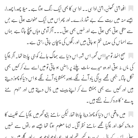
افوہ اتنی گھٹن، اتنی اداسی۔۔ اداسی کا بھی ایک رنگ ہوتا ہے۔ میلا چھدرا چھدرا،
جیسے منہ میں ریت کے بے شمار ذرے۔ اور پھر اس میں ایک عفونت ہوتی ہے جس
سے متلی ہوتی بھی ہوتی ہے اور نہیں بھی ہوتی۔۔۔ آخر آدمی وہاں پہنچ جاتا ہے جہاں
سے احساس کی حدیں ختم ہو جاتی ہیں اور رنگوں کی پہچان جاتی رہتی ہے۔
صبح اٹھا، تو میرا اس گھر، اس شہر، اس دنیا سے بھاگ جانے کو جی چاہتا تھا۔ اگر جوگیا
کی ماں نہ ہوتی اور وہ میرے سات چلنے پر راضی ہو جاتی تو میں اسے لے کر کہیں بھی
نکل جاتا۔ جبھی مجھے بیراگی یاد آنے لگے، بودھ بھکشو یاد آنے لگے جو اس دنیا کو چھوڑ دیتے
ہیں اور کہیں سے بھی بھکشا لے کر اپنے پیٹ میں ڈال دیتے ہیں اور ’اوم منے
پدمے‘ کا ورد کرنے لگتے ہیں۔
میں واقعی اس دنیا کو چھوڑ دینا چاہتا تھا، لیکن سامنے بانپو گھر میں جوگیا کے فلیٹ کا
دروازہ کھُلا، اور جوگیا مجھے سامنے نظر آئی۔ ایسا معلوم ہوتا تھا جیسے وہ راتوں سے نہیں
سوئی۔ اس کے بال بے حد روکھے تھے اور یوں ہی ادھر ادھر چہرے اور گلے میں پڑے