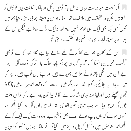
اگر ہیمنت میرادوست وہاں نہ مل جاتا تو میں پاگل ہو جاتا۔ ہیمنت یوں تو خزاں کو
کہتے ہیں لیکن وہ حقیقت میں واسنت تھا۔بہار، جو اس پر ہمیشہ چھائی رہتی، دنیا بھر میں
کہیں کسی جگہ بھی ایک ہی موسم نہیں رہتا اور نہ ایک رنگ رہتا ہے لیکن اس کے
چہرے پر ہمیشہ ایک ہی سی ہنسی اور تضحیک رہتی تھی۔
جس کے کارن ہم اسے کہا کرتے تھے سالے چا ہے کتنا زور لگا لے تو کبھی
آرٹسٹ نہیں بن سکتا۔ کیا تجھ پہ گریبان پھاڑ کر باہر بھاگ جانے کی نوبت آئی ہے۔
بے بسی میں تشنجی ہاتھ تو نے ہوا میں پھیلائے ہیں اور اپنے بال نوچے ہیں۔ اچھا کیا
تیرے بدن پہ ایکا ایکی لاکھوں ٹڈے رینگے ہیں۔ رات کے وقت اندھیرے میں چمگادڑ
تجھ پر جھپٹتے ہیں اور اپنا منہ تیری شہ رگ سے لگا کر تیرا خون چوسا ہے۔ کیا تو اس وقت
بچوں کی طرح رویا ہے جب تیری تصویر انعامی مقابلے میں اول آئی ہو۔ کیا تجھے ایسا
محسوس ہوا ہے کہ ماں باپ ہوتے ہوئے بھی تو یتیم ہے اور دوست ایک ایک کر کے
تجھے اندھے کنویں میں دھکیل کر چل دیئے ہیں۔ کیا تو نے جانا ہے جس منصور کو سولی پہ