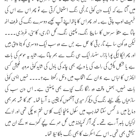
میں آتا ہے کہ ایک دن کوئی نارنجی رنگ استعمال کرتی ہے تو پھر اس سے اس کی
طبعیت اوب جاتی ہے۔ اور پھر اس کا ہاتھ اپنے آپ کیسے دوسرے رنگ کی طرف اٹھ
جاتا ہے مثلاً سرسوں کا سا پیلا رنگ، چمپئی رنگ، گل اناری، کاسنی، فروزی....
لیکن وہ کون سا بے تار برقی کا عمل ہے جس سے وہ سب ایک دوسری کو بتا دیتی ہیں
اور پھر ایکا ایکی پورا بازار، سنسار ایک ہی رنگ سے بھر جاتا ہے، شاید یہ موسم کی بات
ہے یا شکل پکش کی رات کی یا ویسے بھی چاند کی بادل کی شاید کوئی مروجہ فیشن کسی
ایکٹرس کا لباس ہے جو ان کے انتخاب میں دخل رکھتا ہے؟.... نہیں ایسی کوئی
بات نہیں، بعض وقت وہ رنگا رنگ کپڑے بھی پہنتی ہے۔ اس دن سب کی
ساڑھیاں ہلکے نیلے رنگ کی دیکھ کر میری آنکھوں کو یقین نہ آ رہا تھا۔ سمجھ کا شمہ بھر بھی
دماغ میں نہ گھس سکتا تھا،جب میں سکول پہنچا ایک کلاس ختم ہو چکی تھی اور لڑکے
لڑکیاں باہر آ رہے تھے۔ کچھ آ کر کمپاؤنڈ میں گل مہر کے نیچے کھڑے ہو گئے ان میں
سیکشی بھی تھی۔ اس کے اسکرٹ کا بھی رنگ ہلکا نیلا تھا۔