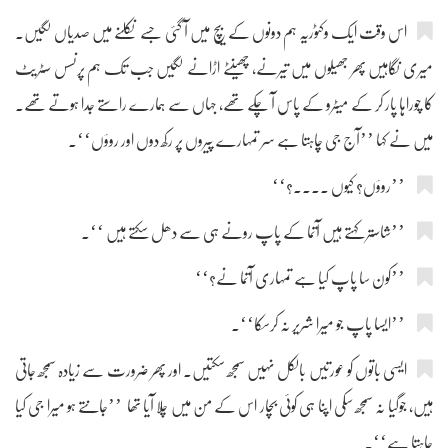
اس وقت ایک وکٹوریہ ہم دونوں کے بیچ میں آ گئی جسے نکلنے میں صدیاں لگیں۔
میری نگاہیں پھر جھیلوں میں تیرنے، چھینٹے اڑانے لگیں جب تک ہم پرنسس سٹریٹ
کا چوراہا پار کر کے میٹرو کے پاس آ چکے تھے، جہاں سے ہمارے راستے جدا ہوتے تھے۔
میں نے کہا ’’آج جی چاہتا ہے سر تمہارے پیروں پر رکھ دوں اور روؤں‘‘۔
’’روؤں؟ کیوں ....؟‘‘
’’شاستر کہتے ہیں آتما کے پاپ رونے ہی سے دھل سکتے ہیں ‘‘۔
’’کون سا پاپ کیا ہے تمہاری آتما نے؟‘‘
’’ایسا پاپ جو میرا شریر نہ کرسکا‘‘۔
ایسی باتوں کو عورتیں بالکل نہیں سمجھ سکتیں۔ اور پھر ضرورت سے زیادہ سمجھ جاتی
ہیں، جوگیا نہ سمجھ سکی اپنا ہی کوئی بچار اس کے من میں چلا آیا تھا ’’جانتے ہو میرا جی کیا
چاہتا ہے‘‘۔