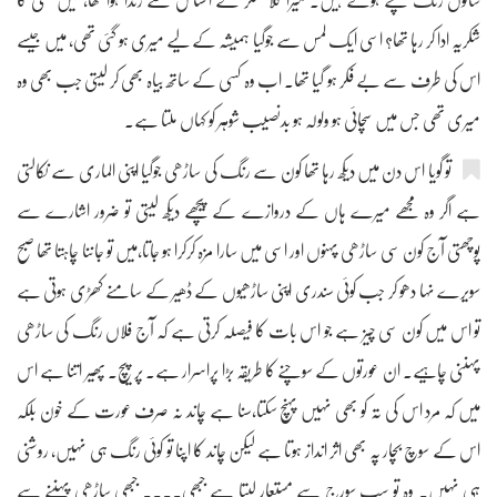
ساتوں رنگ چھپے ہوئے ہیں۔ میرا گلا تشکر کے احساس سے رندا ہوا تھا، میں کسی کا
شکریہ ادا کر رہا تھا؟ اسی ایک لمس سے جوگیا ہمیشہ کے لیے میری ہو گئی تھی، میں جیسے
اس کی طرف سے بے فکر ہو گیا تھا۔ اب وہ کسی کے ساتھ بیاہ بھی کر لیتی جب بھی وہ
میری تھی جس میں سچائی ہو ولولہ ہو بدنصیب شوہر کو کہاں ملتا ہے۔
تو گویا اس دن میں دیکھ رہا تھا کون سے رنگ کی ساڑھی جوگیا اپنی الماری سے نکالتی
ہے اگر وہ مجھے میرے ہاں کے دروازے کے پیچھے دیکھ لیتی تو ضرور اشارے سے
پوچھتی آج کون سی ساڑھی پہنوں اور اسی میں سارا مزہ کرکرا ہو جاتا،میں تو جاننا چاہتا تھا صبح
سویرے نہا دھو کر جب کوئی سندری اپنی ساڑھیوں کے ڈھیر کے سامنے کھڑی ہوتی ہے
تو اس میں کون سی چیز ہے جو اس بات کا فیصلہ کرتی ہے کہ آج فلاں رنگ کی ساڑھی
پہننی چاہیے۔ ان عورتوں کے سوچنے کا طریقہ بڑا پراسرار ہے۔ پر پیچ۔ پھیر اتنا ہے اس
میں کہ مرد اس کی تہ کو بھی نہیں پہنچ سکتا،سنا ہے چاند نہ صرف عورت کے خون بلکہ
اس کے سوچ بچار پہ بھی اثر انداز ہوتا ہے لیکن چاند کا اپنا تو کوئی رنگ ہی نہیں، روشنی
ہی نہیں۔ وہ تو سب سورج سے مستعار لیتا ہے جبھی.... جبھی ساڑھی پہننے سے