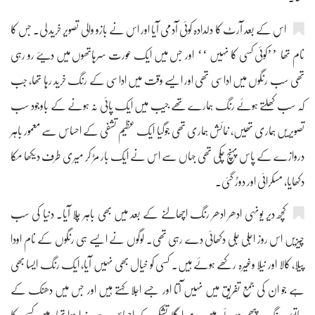
اس کے بعد آرٹ کا دلدادہ کوئی آدمی آیا اور اس نے بازو والی تصویر خرید لی۔ جس کا
نام تھا ’’کوئی کسی کا نہیں ‘‘ اور جس میں ایک عورت سرہاتھوں میں دیئے رو رہی
تھی سب رنگوں میں اداسی تھی اور ایسے وقت میں اداسی کے رنگ خرید رہا تھا، جب
کہ سب کھلتے ہوئے رنگ ہمارے تھے جیب میں ایک پائی نہ ہونے کے باوجود سب
تصویریں ہماری تھیں، نمائش ہماری تھی جوگیا ایک عظیم تشفی کے احساس سے معمور باہر
دروازے کے پاس پہنچ چکی تھی جہاں سے اس نے ایک بار مڑ کر میری طرف دیکھا مکا
دکھایا، مسکرائی اور دوڑ گئی۔
کچھ دیر یونہی ادھر ادھر رنگ اچھالنے کے بعد میں بھی باہر چلا آیا۔ دنیا کی سب
چیزیں اس روز اجلی جلی دکھائی دے رہی تھی۔ لوگوں نے ایسے ہی رنگوں کے نام اودا
پیلا، کالا اور نیلا وغیرہ رکھے ہوئے ہیں۔ کسی کو خیال بھی نہیں آیا، ایک رنگ ایسا بھی
ہے جو ان کی جمع تفریق میں نہیں آتا اور جسے اجلا کہتے ہیں اور جس میں دھنک کے