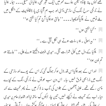
مجھے کہاں پتہ چلتا؟ لیکن ہمارے گھر میں ایک مخبر تھی، جوگیا کی سہیلی۔۔۔ ہیما۔ جوگیا
نے نارنجی سرخ رنگ کی ساڑھی پہنی اور جب ہم آگیاری پار لاقانونیت کے جنگل میں
ملے تو میں نے جوگیا کو چھیڑا۔۔۔۔’’جانتی ہو جوگیا آج تم کیا لگتی ہو‘‘
’’کیا لگتی ہوںَ‘‘
’’بیر بہوٹی ۔ جو برسات ہوتے ہی نکل آتی ہے۔‘‘
جوگیا کے دل میں کوئی شرارت آئی۔ میری طرف دیکھتے ہوئے بولی۔ ’’جانتے ہو،
تم لون ہو؟‘‘
اور اس کے بعد جوگیا اس قدر لال ہو کر بھاگ گئی کہ اس کے چہرے اورساڑھی کے
رنگ میں ذرا بھی فرق نہیں رہا۔ اس دن سب عورتوں نے نارنجی رنگ کے کپڑے
پہن رکھے تھے۔ اپنی آنکھوں کے جلوس کی تاب نہ لا کر میں نے پھر ممیت سے کہہ
دیا۔ اب کے ممیت نے اکیلے نہیں، تین چار لڑکوں ک ساتھ لیا اور شاہراہِ عام پر میری
بے عزتی کی۔ شاید مجھے اتنا بے عزتی کا احساس نہ ہوتا اگر سوکشی وہاں نہ آ جاتی۔ جو سفید