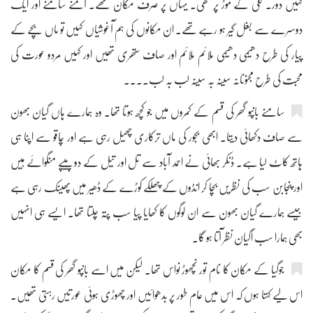
کہیں دور۔ گلی کے موڑ پر تھی۔ یہاں پر صرف مکان تھے۔ آمنے سامنے اور ایک
دوسرے سے بغل گیر ہو رہے تھے۔ ان مکانوں کی ہم آغوشیاں کہیں تو ماں بچے کے
پیار کی طرح دھیمی دھیمی ملائم ملائم اور صاف ستھری تھیں اور کہیں مردو عورت کی
محبت کی طرح مجنونانہ سینہ بہ سینہ لب بہ لب....
سامنے بانپو گھر کی قسم کے کمروں میں جو کچھ ہوتا تھا۔ وہ ہمارے ہاں گیان بھون
سے صاف دکھائی دیتا۔ ابھی بجور کی ماں ترکاری چھیل رہی ہے اور چاقو سے اپنا ہی
ہاتھ کاٹ لیا ہے۔ ڈنکر بھائی نے احمد آباد سے تل اور تیل کے دو پیپے منگوائے ہیں
اور پنجابن سب کی نظریں بچا کر انڈوں کے چھلکے کوڑے کے ڈھیر میں پھینک رہی ہے
جیسے ہمارے گیان بھون سے ان لوگوں کا کھایا پیا سب پتہ چلتا تھا۔ ایسے ہی انہیں
بھی ہمارا سب اگیان نظر آتا ہو گا۔
جوگیا کے مکان کا نام تور نچھوڑ نواس تھا۔ لیکن میں اسے بانپو گھر کی قسم کا مکان
اس لیے کہتا ہوں کہ اس میں عام طور پر بدھوائیں اور چھوڑی ہوئی عورتیں رہتی تھیں۔