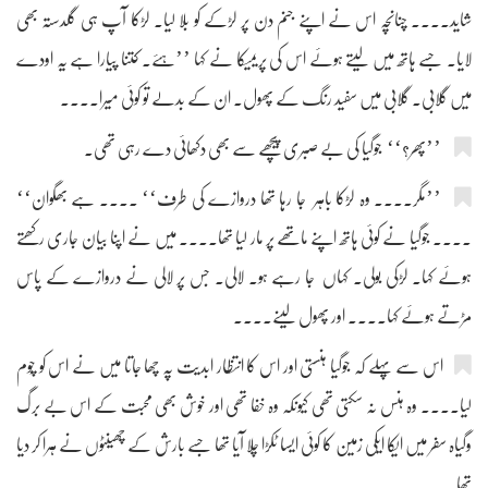
شاید.... چنانچہ اس نے اپنے جنم دن پر لڑکے کو بلا لیا۔ لڑکا آپ ہی گلدستہ بھی
لایا۔ جسے ہاتھ میں لیتے ہوئے اس کی پریمیکا نے کہا ’’ہئے۔ کتنا پیارا ہے یہ اودے
میں گلابی۔ گلابی میں سفید رنگ کے پھول۔ ان کے بدلے تو کوئی میرا....
’’پھر؟‘‘ جوگیا کی بے صبری پیچھے سے بھی دکھائی دے رہی تھی۔
’’مگر.... وہ لڑکا باہر جا رہا تھا دروازے کی طرف‘‘ .... ہے بھگوان‘‘
.... جوگیا نے کوئی ہاتھ اپنے ماتھے پر مار لیا تھا.... میں نے اپنا بیان جاری رکھتے
ہوئے کہا۔ لڑکی بولی۔ کہاں جا رہے ہو۔ لالی۔ جس پر لالی نے دروازے کے پاس
مڑتے ہوئے کہا.... اور پھول لینے....
اس سے پہلے کہ جوگیا ہنستی اور اس کا انتظار ابدیت پہ چھا جاتا میں نے اس کو چُوم
لیا.... وہ ہنس نہ سکتی تھی کیونکہ وہ خفا تھی اور خوش بھی محبت کے اس بے برگ
وگیاہ سفر میں ایکا ایکی زمین کا کوئی ایسا ٹکڑا چلا آیا تھا جسے بارش کے چھینٹوں نے ہرا کر دیا
تھا۔