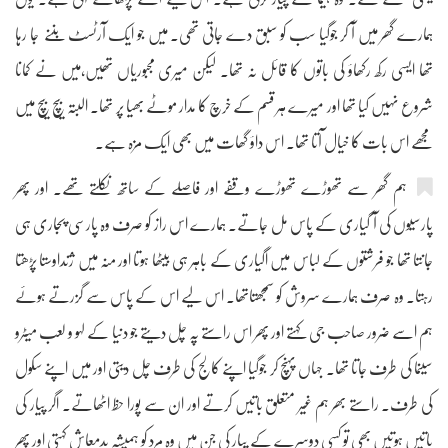
ہمارے گھر میں آ کر جوگیا سب کو سبق دے جاتی تھی۔ میں جو ایک آرٹسٹ بننے جا رہا
تھا ایسی رکھ رکھاؤ کی باتوں کا قائل نہ تھا۔ لیکن میری مجبوریاں تھیں،میں نے کمانا
شروع نہیں کیا تھا اور میرے ہر قسم کے خرچ کا مدار موٹے بھیا پر تھا۔ البتہ بیچ بیچ میں
مجھے اس بات کا خیال آتا تھا۔ اس داؤ گھات میں بھی ایک مزہ ہے۔
ہم گھر سے تھوڑے تھوڑے وقفے اور فاصلے کے ساتھ نکلتے تھے۔ اور پھر
پارسیوں کی آ گیاری کے پاس مل جاتے۔ ہمارے اس راز کو صرف وہ پارسی پجاری ہی
جانتا تھا جو فرشتوں کے لباس میں اگیاری کے باہر ہی بیٹھا ہوتا اور منہ میں ژنداوستا پڑھتا
رہتا۔ وہ صرف ہمارے سروش کو سمجھتاتھا۔ اس لیے اس کے پاس سے گزرتے ہوئے
ہم اسے ضرور صاحب جی کہتے اور پھر اس راستے پہ چل دیتے جو دنیا کے لہو و لعب میٹرو
سینما کی طرف جاتا تھا۔ جہاں پہنچ کر جوگیا اپنے کالج کی طرف چل دیتی اور میں اپنے سکول
کی طرف۔ راستے بھر ہم غیر متعلق باتیں کرتے اور ان سے پورا حظ اٹھاتے۔ اگر پیار کی
باتیں ہوتیں بھی تو کسی دوسرے کے پیار کی جن میں وہ مرد کو ہمیشہ بدمعاش کہتی اور پھر