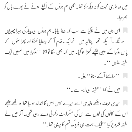
میں وہ ہماری محبت کو نہ دیکھ سکا تھا۔ جبھی ہم دونوں کے اکیلے ہونے نے پورے ہال کو
بھر دیا۔
اس دن میں نے جوگیا سے سب کہہ دینا چاہا۔ ہم دونوں ہی پیار کی ہیرا پھیریوں
سے تنگ آ چکے تھے۔ چنانچہ میں نے ایک قدم آگے بڑھایا ٹھٹکا اور پھرا سٹول کے
پاس جوگیا کے عین پیچھے کھڑا ہو گیا۔ میں کہہ بھی سکا تو اتنا ’’جوگیا! میں تمہیں ایک
لطیفہ سناؤں ‘‘۔
’’سامنے آ کے سناؤ‘‘ بولی۔
میں نے کہا ’’لطیفہ ہی ایسا ہے۔‘‘
میری طرف دیکھے بغیر ہی اسے میرے حیص بیص کا اندازہ ہو رہا تھا اور مجھے پیچھے
اس کے کانوں کی لوؤں سے اس کی مسکراہٹ دکھائی دے رہی تھی۔ آخر میں نے
لطیفہ شروع کیا ’’ایک بہت ہی ڈرپوک قسم کا پریمی تھا۔‘‘