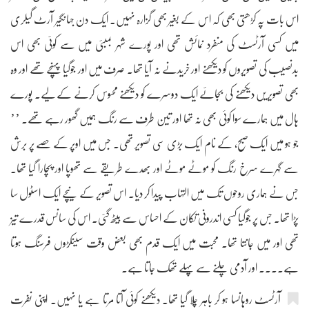
اس بات پہ کڑھتی بھی کہ اس کے بغیر بھی گزارہ نہیں۔ ایک دن جہانگیر آرٹ گیلری
میں کسی آرٹسٹ کی منفرد نمائش تھی اور پورے شہر بمبئی میں سے کوئی بھی اس
بدنصیب کی تصویروں کو دیکھنے اور خریدنے نہ آیا تھا۔ صرف میں اور جوگیا پہنچے تھے اور وہ
بھی تصویریں دیکھنے کی بجائے ایک دوسرے کو دیکھنے محسوس کرنے کے لیے۔ پورے
ہال میں ہمارے سوا کوئی بھی نہ تھا اور تین طرف سے رنگ ہمیں گھور رہے تھے۔ ’’
جو ہو میں ایک صبح، کے نام ایک بڑی سی تصویر تھی۔ جس میں اوپر کے حصے پر برش
سے گہرے سرخ رنگ کو موٹے موٹے اور بھدے طریقے سے تھوپا اور پچارا گیا تھا۔
جس نے ہماری روحوں تک میں التہاب پیدا کر دیا۔ اس تصویر کے نیچے ایک اسٹول سا
پڑا تھا۔ جس پر جوگیا کسی اندرونی تکان کے احساس سے بیٹھ گئی۔ اس کی سانس قدرے تیز
تھی اور میں جانتا تھا۔ محبت میں ایک قدم بھی بعض وقت سینکڑوں فرسنگ ہوتا
ہے.... اور آدمی چلنے سے پہلے تھک جاتا ہے۔
آرٹسٹ روہانسا ہو کر باہر چلا گیا تھا۔ دیکھنے کوئی آتا مرتا ہے یا نہیں۔ اپنی نفرت