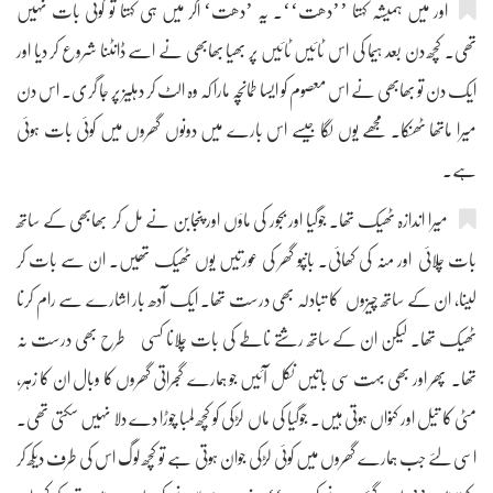
اور میں ہمیشہ کہتا ’’دھت‘‘۔ یہ ’دھت‘ اگر میں ہی کہتا تو کوئی بات نہیں
تھی۔ کچھ دن بعد ہیما کی اس ٹائیں ٹائیں پر بھیا بھابھی نے اسے ڈانٹنا شروع کر دیا اور
ایک دن تو بھابھی نے اس معصوم کو ایسا طمانچہ مارا کہ وہ الٹ کر دہلیز پر جا گری۔ اس دن
میرا ماتھا ٹھنکا۔ مجھے یوں لگا جیسے اس بارے میں دونوں گھروں میں کوئی بات ہوئی
ہے۔
میرا اندازہ ٹھیک تھا۔ جوگیا اور بجور کی ماؤں اور پنجابن نے مل کر بھابھی کے ساتھ
بات چلائی اور منہ کی کھائی۔ بانپو گھر کی عورتیں یوں ٹھیک تھیں۔ ان سے بات کر
لینا، ان کے ساتھ چیزوں کا تبادلہ بھی درست تھا۔ ایک آدھ بار اشارے سے رام کرنا
ٹھیک تھا۔ لیکن ان کے ساتھ رشتے ناطے کی بات چلانا کسی طرح بھی درست نہ
تھا۔ پھر اور بھی بہت سی باتیں نکل آئیں جو ہمارے گجراتی گھروں کا وبال ان کا زہر،
مٹی کا تیل اور کنواں ہوتی ہیں۔ جوگیا کی ماں لڑکی کو کچھ لمبا چوڑا دے دلا نہیں سکتی تھی۔
اسی لئے جب ہمارے گھروں میں کوئی لڑکی جوان ہوتی ہے تو کچھ لوگ اس کی طرف دیکھ کر