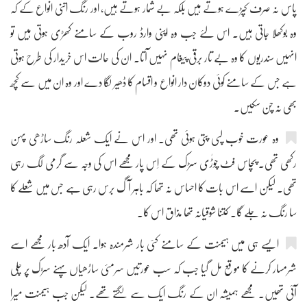
پاس نہ صرف کپڑے ہوتے ہیں بلکہ بے شمار ہوتے ہیں، اور رنگ اتنی انواع کے کہ
وہ بوکھلا جاتی ہیں۔ اس لئے جب وہ اپنی وارڈ روب کے سامنے کھڑی ہوتی ہیں تو
انہیں سندریوں کا وہ بے تار برقی پیغام نہیں آتا۔ ان کی حالت اس خریدار کی طرح ہوتی
ہے جس کے سامنے کوئی دوکان دار انواع و اقسام کا ڈھیر لگا دے اور وہ ان میں سے کچھ
بھی نہ چن سکیں۔
وہ عورت خوب لپی پتی ہوئی تھی۔ اور اس نے ایک شعلہ رنگ ساڑھی پہن
رکھی تھی۔ پچاس فٹ چوڑٰی سڑک کے اِس پار مجھے اس کی وجہ سے گرمی لگ رہی
تھی۔ لیکن اسے اس بات کا احساس نہ تھا کہ باہر آگ برس رہی ہے جس میں شعلے کا
سا رنگ نہ جلے گا۔ کتنا شوقیانہ تھا مذاق اس کا۔
ایسے ہی میں ہیمنت کے سامنے کئی بار شرمندہ ہوا۔ ایک آدھ بار مجھے اسے
شرمسار کرنے کا موقع مل گیا جب کہ سب عورتیں سرمئی ساڑھیاں پہنے سڑک پر چلی
آئی تھیں۔ مجھے ہمیشہ ان کے رنگ ایک سے لگتے تھے۔ لیکن جب ہیمنت میرا