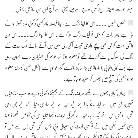
پہلے عورت ہمیشہ اپنے کسی سورج سے پوچھ لیتی ہے آج کون سی ساڑھی پہنوں۔
نہیں نہیں .... اس کا اپنا رنگ ہے، اپنا فیصلہ پھر کسی کو کوئی مرد تھوڑا بتانے
جاتا ہے پھر رات کا بھی تو ایک رنگ ہوتا ہے۔ اس کا اپنا رنگ.... اس دن
واقعی بہت گرمی تھی نیچے وادی شیٹ آ گیاری لین میں آتے جاتے لوگ ریت کے
رنگ کی سڑک پر سے گزرتے تھے تو معلوم ہوتا تھا موسم کی بھٹیارن دانے بھون رہی
ہے جب کوئی پنجابی یا مارواڑی بڑا ساپگڑ باندھے گزرا تو اوپر سے بالکل مکئی کا دانہ معلوم
ہوا جو بھٹی کی آنچ میں پھول کر سفید ہو جاتا ہے۔
یہاں گیان بھون سے مجھے صرف رنگ کے چھینٹے دکھائی دیئے وہ سب ساڑھیاں
تھیں، جن میں سے ایک جوگیا اپنے لیے میرے لیے ساری دنیا کے لیے چن رہی
تھی۔ یونہی اس نے ایک بار میرے گھر کی طرف دیکھا شاید اس کی نگاہیں مجھے ڈھونڈ
رہی تھیں لیکن میں نے تو کسی اوٹ کی سلیمانی ٹوپی پہن رکھی تھی جس سے میں تو
ساری دنیا کو دیکھ سکتا تھا لیکن دنیا مجھے نہ دیکھ سکتی تھی، اس دن واقعی میری حیرانی کی