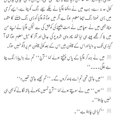
کوئی حد نہ رہے، جب میں نے دیکھا جوگیا نے ہلکے نیلے رنگ کو چنا ہے، ایسے گرمی
میں یہی ٹھنڈا رنگ اچھا معلوم ہوتا ہے اگر میں ہوتا تو جوگیا کو یہی رنگ پہننے کا مشورہ
دیتا،جبھی میں نے سوچا میں نے بہت چھپنے کی کوشش کی ہے لیکن جوگیا نے اپنے من
میں بلا کر مجھے پوچھ ہی لیا تھا، پھر وہی شروع کی جدائی اور آخر کا میل معلوم ہوتا تھا آ
گیاری تک یہ دنیا اور اس کے قانون ہیں اس کے بعد کوئی قانون ہم پر لاگو نہیں ہوتا۔
میں نے بڑھ کر جوگیا کے پاس پہنچتے ہوئے کہا ’’آج‘‘ تم نے بڑا پیارا رنگ چُنا
ہے جوگی....‘‘
’’میں جانتی تھی تم اسے پسند کروں گے۔ ’’ تم کیسے جانتی تھیں؟‘‘
’’ہوں ‘‘ میں نے سوچتے ہوئے کہا ’’آج تمہیں چھونے ہاتھ لگانے کو بھی جی
نہیں چاہتا‘‘۔
’’ کیا جی چاہتا ہے‘‘۔