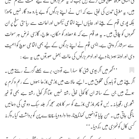
کی انتہائی مکروہ تصویر پیش کرتے ہیں جب کہ یہ گھر بزرگوں کے لیے نعمت سے کم نہیں
ہیں، یہ مغربی تمدن کی خوبی ہے کہ اس نے اپنے بزرگوں کو بے یارو مدد گار نہیں چھوڑا
بلکہ پوری قوم کے بیٹے اور بیٹیاں اپنے اجتماعی ٹیکسوں اور اعانت سے ریاستی سطح پر ان
گھروں کو چلاتی ہیں۔ یہ وہ قوم ہے کہ جو معذور کو مکان، علاج، گاڑی غرض ہر سہولت
سے سرشار کر دیتی ہے، ایسی قوم نے اپنے بزرگوں کے لیے بھی اجتماعی سوچ کو اہمیت
دی اور اولڈ ہومز بنا دیے اور ادھر بزرگوں کی حالت بعض صورتوں میں یہ ہے :
’’گھر میں اگر بیوی بیٹی کا سہارا ہے تو دن، برے بھلے گزرتے رہتے ہیں۔
اگر بیٹے ہیں تو باہر کی مخلوق ہیں۔ ایسے حالات میں بوڑھی بوڑھا بہوؤں کے رحم و کرم پر
ہوتے ہیں جن کے ساتھ ان کا کوئی خونی رشتہ نہیں ہوتا اگر کوئی رشتہ ہے بھی تو غیر
شعوری رقیبانہ۔ بس تو پھر بوڑھی بوڑھے کو سر کا بوجھ سمجھ کر جلد سبک دوشی کی دعائیں
مانگی جاتی ہیں۔ من چاہا تو انھیں کھانا پینا، دوا دارو دیا، چڑچڑے پن کو برداشت کیا۔وگرنہ
کسی کال کوٹھڑی میں رکھ دیا۔‘‘