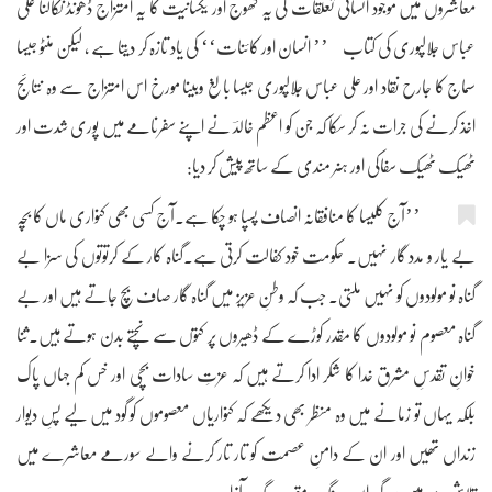
معاشروں میں موجود انسانی تعلقات کی یہ کھوج اور یکسانیت کا یہ امتزاج ڈھونڈ نکالنا علی
عباس جلالپوری کی کتاب ’’ انسان اور کائنات‘‘ کی یاد تازہ کر دیتا ہے ، لیکن منٹو جیسا
سماج کا جارح نقاد اور علی عباس جلالپوری جیسا بالغ وبینا مورخ اس امتزاج سے وہ نتائج
اخذ کرنے کی جرات نہ کر سکا کہ جن کو اعظم خالدؔ نے اپنے سفرنامے میں پوری شدت اور
ٹھیک ٹھیک سفاکی اور ہنر مندی کے ساتھ پیش کر دیا:
’’آج کلیسا کا منافقانہ انصاف پسپا ہو چکا ہے۔آج کسی بھی کنواری ماں کا بچہ
بے یار و مدد گار نہیں۔ حکومت خود کفالت کرتی ہے۔گناہ کار کے کرتوتوں کی سزا بے
گناہ نو مولودوں کو نہیں ملتی۔ جب کہ وطنِ عزیز میں گناہ گار صاف بچ جاتے ہیں اور بے
گناہ معصوم نو مولودوں کا مقدر کوڑے کے ڈھیروں پر کتوں سے نُچتے بدن ہوتے ہیں۔ثنا
خوانِ تقدسِ مشرق خدا کا شکر ادا کرتے ہیں کہ عزتِ سادات بچی اور خس کم جہاں پاک
بلکہ یہاں تو زمانے میں وہ منظر بھی دیکھے کہ کنواریاں معصوموں کو گود میں لیے پسِ دیوار
زنداں تھیں اور ان کے دامنِ عصمت کو تار تار کرنے والے سورمے معاشرے میں