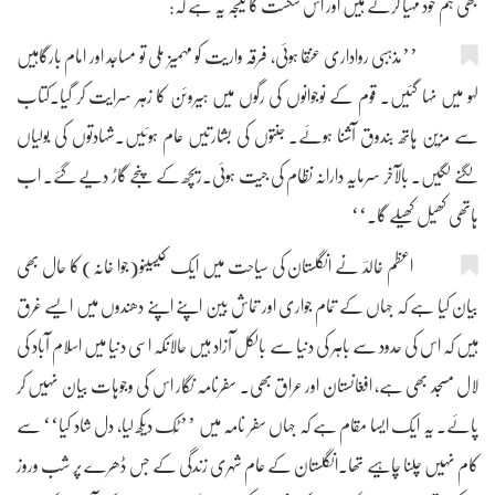
بھی ہم خود مہیا کرتے ہیں اور اس شکست کا نتیجہ یہ ہے کہ:
’’مذہبی رواداری عنقا ہوئی، فرقہ واریت کو مہمیز ملی تو مساجد اور امام بارگاہیں
لہو میں نہا گئیں۔ قوم کے نوجوانوں کی رگوں میں ہیروئن کا زہر سرایت کر گیا۔کتاب
سے مزین ہاتھ بندوق آشنا ہوئے۔ جنتوں کی بشارتیں عام ہوئیں۔شہادتوں کی بولیاں
لگنے لگیں۔ بالآخر سرمایہ دارانہ نظام کی جیت ہوئی۔ریچھ کے پنجے گاڑ دیے گئے۔ اب
ہاتھی کھیل کھیلے گا۔‘‘
اعظم خالدؔ نے انگلستان کی سیاحت میں ایک کیسینو(جوا خانہ) کا حال بھی
بیان کیا ہے کہ جہاں کے تمام جواری اور تماش بین اپنے اپنے دھندوں میں ایسے غرق
ہیں کہ اس کی حدود سے باہر کی دنیا سے بالکل آزاد ہیں حالانکہ اسی دنیا میں اسلام آباد کی
لال مسجد بھی ہے، افغانستان اور عراق بھی۔ سفرنامہ نگار اس کی وجوہات بیان نہیں کر
پائے۔ یہ ایک ایسا مقام ہے کہ جہاں سفر نامہ میں ’’ٹُک دیکھ لیا، دل شاد کیا‘‘ سے
کام نہیں چلنا چاہیے تھا۔انگلستان کے عام شہری زندگی کے جس ڈھرے پر شب وروز