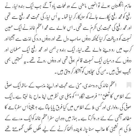
عازم انگلستان ہوئے تو انھیں ماضی کے وہ لمحات یاد آ گئے جب ایک ہندو لیڈر نے
رفیع کو محمد رفیع پکارے جانے کو سوئیکار کر لیا تھا۔ یہ اُس لیڈر کی محبت محمد رفیع سے تھی
اور محمد رفیع کی محبت نبی اکرمؐ سے تھی۔ اس حوالے سے محمد اعظم خالدؔ نے ایک حسین
نسبت کو دریافت کر لیا کیونکہ دونوں صاحب دل تھے اور دونوں درد کی لذت سے آشنا اور
کرب میں رو دینے والے تھے۔لیڈر ایک ہندو برہمن اور محمد رفیع ایک مسلمان اور
دونوں کے درمیان ایک نسبت قائم ہوتی تھی اور دونوں روتے تھے۔یہ نسبتیں بھی
عجیب ہوتی ہیں۔من کی سچائیوں کو آشکار کر دیتی ہیں۔
اعظم خالدؔ کی دردمندی، مٹی سے محبت اور اپنے مذہب کے ساتھ ایک صوفی
کے اخلاص کا تعلق’’ فرصت نگاہ‘‘ کو پہلی ہی نظر میں اپنا مداح بنا لیتا ہے۔ایک
صوفی کی رواداری اور کسی ملا کے اخلاص میں کیا فرق پایا جاتا ہے ؟ یقیناً اس سفرنامے کا
مطالعہ آگہی کے نئے در وا کرتا ہے۔ جہاز میں دورانِ سفر اعظم خالدؔ کو ایک مدرسے کے
ملا کی ہم نشینی کا عذاب سہنا پڑا، جو چندہ اکٹھا کرنے کے لیے ملکوں ملکوں گھومتے تھے