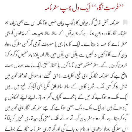
’’فرصتِ نگاہ‘‘ ایک دل چسپ سفر نامہ
سفرنامہ محض خوش گوار حیرتوں کا دلچسپ بیان نہیں ہوتا بلکہ اس سے بھی زیادہ اہم
سفرنامہ نگار کا وہ ویژن ہوتا ہے کہ جو حیرتوں کے ساتھ ساتھ بصیرت کے پہلوؤں کو بھی
منظر نامے کا حصہ بنا دیتا ہے۔ ایک کاروباری یا مصروف آدمی اگر کسی سفر کی روداد
بیان کرے گا تو کہیں نہ کہیں سے باتوں ہی باتوں میں ڈالر اور پاؤنڈ بند مٹھیوں کو گرم کرنا
شروع کر دیں گے۔ سفر مستنصر حسین تارڑ کریں یا ممتاز مفتی، ایک بات بہرحال بہت
واضح ہے کہ سفرنامہ نگار کی اپنی طبع، نظریات، ذ ہنی مخمصے اور مسائل خود بخود تحریر میں
شامل ہو کر کسی ملک، شہر یا گاؤں کے ساتھ ساتھ اپنی نگریا بھی آباد کر لیتے ہیں۔ یوں
ایک ملک وہ ہوتا ہے کہ جس کے باشندے، گلیاں، گھر اور بازار اپنے اپنے ٹھکانوں پر
آباد ہوتے ہیں اور ایک ملک، ملک معنیٰ ہوتا ہے کہ جسے سفر نامہ نگار اپنی تحریر میں
آباد کر دیتا ہے۔اگر رودادِ سفر بیان کرتے ہوئے ملک معنیٰ کی سیر قاری نہیں کر پاتا تو
اس سفر کی روداد ادھوری اور خام رہ جائے گی اور اگر قاری سفر نامہ نگار کے بسائے