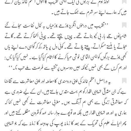
اولڈ ہوم کے بزرگوں کی ایک ایسی تقریب کا احوال اعظم خالدؔ بیان کرتے
ہیں کہ ہمارے اپنے سر شرم سے جھک جاتے ہیں۔
’’تقریب میں درجنوں انگریز بوڑھے بوڑھیاں بہ کمال نفاست سجائے گئے
شامیانوں تلے بار بی کیو بناتے تھے۔ چیزیں بیچتے تھے۔ چیرٹی اکٹھا کرتے تھے۔گاتے
بجاتے یا ہنستے مسکراتے، پیتے پلاتے تھے۔ کوئی دل پر ہاتھ رکھ کر گواہی دے اپنے ہاں
کبھی بوڑھے بزرگوں کو ایسی اجتماعی خوشی مہیا کرنے کا اہتمام کیا گیا ہے۔ نہیں کیا گیا ناں !
اور ہم کریں گے بھی نہیں کیونکہ ہمیں دوسروں پر تنقید سے فرصت ملے تب نا۔‘‘
یہ دراصل اعظم خالدؔ کی اپنی دردمندی کا معاملہ اور اپنی معاشرت سے تقاضا
ہے کہ جن مشرقی تہذیبی اقدار کو ہم بہت مقدس جانتے ہیں، ان کے لیے ضروری ہے
کہ معاشرتی زندگی سے بھی ہم آہنگ ہوں۔ مغربی معاشرت نے کبھی نہیں کہا کہ
ہماری یہ اور وہ تہذیبی اقدار ہیں بلکہ وہ تو پورے ہزار سالہ عہد کو قرونِ مظلمہ کہتے ہیں اور
پھر احیائے علوم کی تحریک کے بعد کا زمانہ یورپ کی جدوجہد کا زمانہ ہے کہ جو تہذیبی