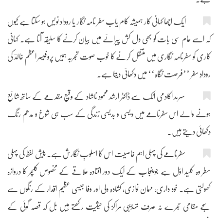
ایک اچھا کہانی کار ہمیشہ کام یاب سفر نامہ نگار یا روداد نویس ہو سکتا ہے کیوں
کہ اسے عام سی بات کو بھی دل کش پیرائے میں بیان کرنے کا سلیقہ آتا ہے۔ کہانی
کاری کو سفرنامہ نگاری میں منتقل کرنے کا خوب صوت تجربہ ہمیں پروفیسر اعظم خالدؔ کی
رودادِ سفر ’’فرصت نگاہ‘‘ میں دکھائی دیتا ہے۔
سرمد اکادمی اٹک سے ڈاکٹر ارشد محمود ناشاد کے وقیع مقدمے کے ساتھ شائع
ہونے والے اس سفرنامے میں دیسی و بدیسی زندگی کے سب ہی شوخ و مدھم رنگ
دکھائی دیتے ہیں۔
سفرنامے کی پہلی اہم خاصیت اس کا اسلوبِ نگارش ہے۔ پیش لفظ کی پہلی
سطر وہ کلید اوّل ہے جو پنجاب کے ایک دور افتادہ علاقے کے مخصوص کلچر کا دروازہ
کھولتی ہے۔ خود داری، مہمان نوازی، کشادہ دلی اور وفا جیسی عظیم اقدار کے رنگوں سے
سجے مقامی حجرے نہ صرف تہذیبی مراکز کی حیثیت رکھتے ہیں بل کہ قصہ گوئی کے