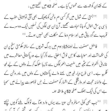
کے فقدان کو شدت سے محسوس کیا ہے۔ صفحہ 42 میں لکھتے ہیں :
’’بستی کے شمال میں اگر کسی ہم وطن کو چھینک بھی آتی تو انتہائی جنوب کے
باسی پرسشِ احوال کو جانا عبادت سمجھتے۔ آج ان ہی لوگوں کی نسلیں ایک دوسرے کے
قریب سے گزر جاتی ہیں اور سلام دعا کے مکلف بھی نہیں ہوتے۔‘‘
فاضل مصنف نے اولڈ پیپلز ہوم میں بزرگ شہریوں کے ساتھ حکومتی سطح پر ان
کی نگہداشت اور سہولیات کا جس خوش اسلوبی سے ذکر کیا ہے وہ پاکستانی معاشرے میں
خاندانی بکھراؤ کے نتیجہ میں ضعیف العمر لوگوں سے نازیبا سلوک کرنے والوں کے لیے لمحۂ
فکریہ ہے۔ اسی طرح دیار غیر میں بسنے والے پاکستانیوں کے دلوں میں مادرِ وطن کے
لیے والہانہ محبت اور وارفتگی کے اظہار کو مصنف نے جس خوبصورت پیرائے میں سمویا
ہے اس کی ایک جھلک صفحہ 52 پر ملاحظہ ہو۔
’’جب بھی کوئی مسافر وطن عزیز سے یہاں وارد ہوتا ہے تو لوگ ملنے کو یوں لپکتے