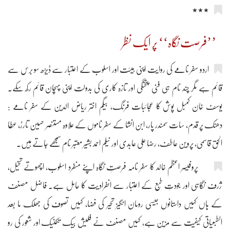
٭٭٭
’’فرصت نگاہ‘‘ پر ایک نظر
اردو سفر نامے کی روایت اپنی ہیئت اور اسلوب کے اعتبار سے ڈیڑھ سو برس سے
قائم ہے مگر چند نام ہی فنی پختگی اور تازہ کاری کی بدولت اپنی پہچان قائم رکھ سکے۔
یوسف خان کمبل پوش کا عجائبات فرنگ، بیگم اختر ریاض الدین کے سفر نامے :
دھنک پر قدم، سات سمندر پار، ابن انشا کے سفر ناموں کے علاوہ مستنصر حسین تارڑ، عطا
الحق قاسمی، پروین عاطف، رضا علی عابدی اور نیلم احمد بشیر معتبر نام سمجھے جاتے ہیں۔
پروفیسر اعظم خالد کا سفر نامہ فرصتِ نگاہ اپنے منفرد اسلوب، اچھوتے تخیل،
ژرف نگاہی اور جودتِ طبع کے اعتبار سے انفرادیت کا حامل ہے۔ فاضل مصنف
کے ہاں کہیں داستانوں جیسی رومان انگیز تحیر کی فضا، کہیں تصوف کی جھلک ما بعد
الطبعیاتی کیفیت سے مزین ہے، کہیں مصنف نے فلیش بیک تکنیک اور شعور کی رو