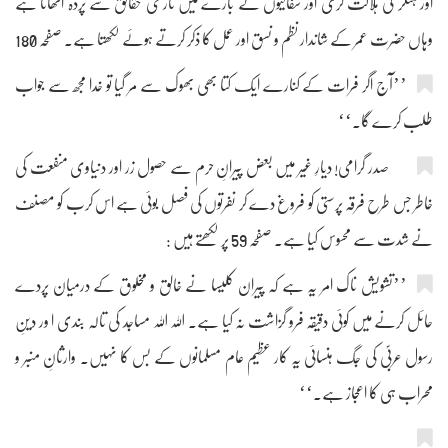
اور ہٹلر کی ہلاکت گری اور سفاکیوں کے بارے میں تاریخی حقائق سے پردہ اٹھاتا ہے
وہاں حضرت عمر کے شاندار نظم و نسق اور عمل کا ذکر کرتے ہوئے لکھتا ہے۔ صفحہ 180
’’آج اگر فرات کے کنارے ایک کتا بھی بھوک سے مر گیا تو خدا مجھ سے جواب
طلب کرے گا۔‘‘
صدر گرامی! دیارِ غیر میں بعض پیرانِ حرم سے حصول زر اور دنیاوی منفعت کی
خاطر جس طرح فرقہ پرستی کو فروغ دے کر نفرتوں کی فصل بوئی ہے اس کرب کو مصنف
نے شدت سے محسوس کیا ہے۔ صفحہ 59 پر لکھتے ہیں :
’’تشویش ناک امر یہ ہے کہ پیران کلیسا نے خالق و مخلوق کے درمیان پردے
حائل کرنے میں کوئی دقیقہ فرو گزاشت نہ کیا ہے۔ اللہ اللہ مساجد کی تالہ بندی ا ور دینِ
رسول عربیؐ کی جگ ہنسائی یہ کار عظیم عام مسلمانوں کے بس کا نہیں۔ وارثانِ منبر و
محراب ہی کا اعجاز ہے۔‘‘