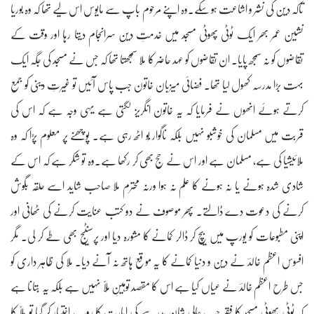
تاکہ دین کی نشر و اشاعت ہو سکے۔وہ اپنے مرحوم باپ سے مایوس اس لیے تھا کہ وہ بوریا
نشین عمر بھر ایک ٹوٹی پھوٹی مسجد میں خدمتِ دین سرانجام دیتا رہا اور وقت کے
تقاضوں کو نہ سمجھ پایا۔ ان تقاضوں کو عہد حاضر کا ملا سمجھتا تھا کہ جس نے مسجد کی جگہ ایک
بہت بڑا مدرسہ کھول لیا تھا۔ فضائی میزبان خاتون جب پاس آئیں تو غیرتِ دینی کو جمع
کرتے ہوئے انھوں نے فرمایا کہ یہ خاتون انگریز لگتی ہے یہی وجہ ہے کہ اس کی
قربت میں مسلمان کی خوشبو نہیں بلکہ ناگوار بُو اٹھ رہی ہے۔ پوچھنے پر معلوم پڑا کہ وہ
ملائیشیا کی ہے، مسلمان ہے اور اس نے حج بھی کر رکھا ہے۔وہ تو شکر ہے کہ اس کے
شادی شدہ ہونے یا نہ ہونے کا علم نہ ہوا ورنہ محترم ملا صاحب شاید اسے حلقہ بگوش
کرنے کی دعوت دے ڈالتے۔ پھر موصوف نے دو کتب عنایت کرنے کی ٹھانی اور
اپنی مطبوعات کو یورپ میں بیچ کر ڈالر کمانے کا مشورہ دیا اور پرسنٹیج بھی طے کر لی۔ مگر
افسوس اعظم خالدؔ نے دین و دنیا کمانے کا یہ موقع ہاتھ نہ آنے دیا۔ ملا کی ظاہر داری کو
جس طرح اعظم خالدؔ نے عیاں کیا ہے اس کا مقصد توہینِ مُلّا نہیں ہے بلکہ یہ بتانا ہے
کہ ٹوٹی پھوٹی مسجد کا فقر جب عالی شان مدرسے کی امارت کا روپ اختیار کر گیا تو مُلّا کا