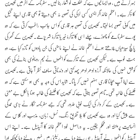
بسر کرتے ہیں ، وہ ایسا کیوں ہے کہ غفلت کو شعار بنا لیں۔ سفرنامہ کے آخر میں کیسرین
کا ذکر ہے۔ اعظم خالدؔ اگر ایسی کسی لڑکی کی تصویر نہ بھی دیتے تو بھی قاری اپنے تخیل
میں کوئی تصویر بسا لیتا۔ کیسرین کی تصویر ہر قاری کو اس جانب راغب کرتی ہے کہ وہ
پورے سفرنامے کو چھوڑے، پہلے اسی کا تذکرۂ خیر یا تذکرۂ شر پڑھے۔ کیسرین کے گھر کی
پانچ سیڑھیاں چڑھتے ہوئے اعظم خالدؔ نے اپنے ماضی کی جن یادوں کو تازہ کیا ہے، وہ
بہت خوب ہے۔لیکن کیسرین کے تذکرے کو انھوں نے نیم رومانوی بنانے کی بھی
کوشش نہیں کی حالانکہ آرزو اِدھر ادھر پھدکتی اور دندناتی صاف نظر آ جاتی ہے۔کیسرین
سے اپنا آپ بچانا قاری ہضم نہیں کر پاتا۔ شاید اس کی وجہ یہ بھی ہو سکتی ہے کہ وہ
فلسفے کی طالبہ تھی۔تاہم تصویر بتاتی ہے کہ کیسرین کا فلسفے کی طالبہ ہونا بالکل بے معنی
ہے۔ کیسرین کے کر دار کی ایک خوبی ضرور تھی کہ جسے سفرنامہ نگار نے بڑی عمدگی
سے پیش کیا اور وہ ہے کیسرین کا بلا تفریق رنگ، نسل، زبان، مذہب اور کلاس کے
انسانیت پر پختہ اور محکم یقین۔ یہ دراصل خود اعظم خالدؔ کا آئیڈیل ہے۔ اپنے اس
آئیڈیل کو انھوں نے آئیڈیل ہی رہنے دیا ہے۔ رئیلٹی میں نہیں بدلنے دیا کیونکہ پورا