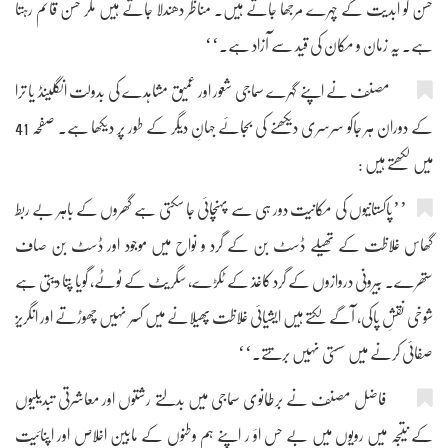
حسن کو ابدیت کے چہرے مرجھا جاتے ہیں۔ مناظر دھندلا جاتے ہیں مگر حسن قائم رہتا
ہے۔ یہ زمان و مکان کی قید سے آزاد ہے۔‘‘
مصنف نے اپنے گہرے سماجی شعور اور عمیق مشاہدے کی بدولت انگلینڈ یا ترا
کے دوران ہر جاکو سرسری دیکھنے کی بجائے جہانِ دیگر کے طور پر دیکھا ہے۔ صفحہ 41
میں لکھتے ہیں :
’’پاکستانیوں کی مکانیت دور ہی سے پہنچائی جا سکتی ہے گھروں کے باہر بے ربط
گھاس غلاظت کے تھیلے ڈسٹ بن کے گرد و نواح میں موجود اور ڈسٹ بن صاف
ستھرے۔ بیرونی دروازوں کے گرد کاغذ کے ٹکڑے، سگریٹ کے ٹوٹے، گویا پتا دیتی ہے
شوخی نقشِ پاکی، آگے لکتے ہیں ایشیائی غلاظت پھیلانے میں کسر نہیں چھوڑتے اور انگریز
صفائی کرنے میں سستی نہیں برتتے۔‘‘
فاضل مصنف نے برطانوی سماجی میں بدلتے رشتوں اور معاشرتی تبدیلیوں
کے نتیجہ میں رویوں میں بے حس اؤ ر اپنے ہم وطنوں کے مابین اخلاص اور اپنائیت