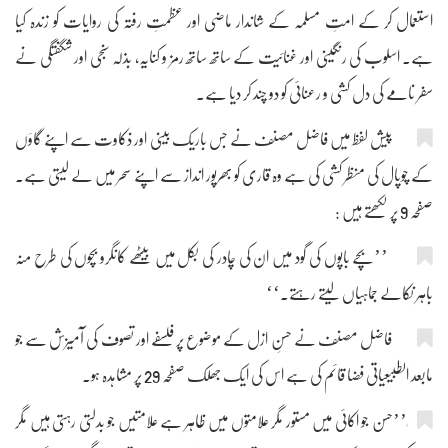
استعمال کر کے امتِ مسلمہ کے شاندار ماضی اور عظمتِ رفتہ کی روایات کو زندہ کیا
ہے۔ اسلوب کی رنگینی اور غنائیت کے ساتھ ساتھ رمز و کنایہ، بذلہ سنجی اور شگفتگی نے
سفر نامے کی دل کشی و رعنائی کو دو چند کر دیا ہے۔
پیش لفظ میں فاضل مصنف نے جس باریک بینی اور ذکاوت سے اپنے گاؤں
کے چوپال کی منظر کشی کی ہے وہ قاری کو بھرپور انداز سے اپنے سحر میں لے لیتی ہے۔
صفحہ 9 پر لکھتے ہیں :
’’بچے باپوں کی گود میں ان کی چادر کی بکل میں بیٹھے کانگرو بچوں کی طرح منہ
باہر نکالے جماہیاں لیتے رہتے۔‘‘
فاضل مصنف نے حسنِ ازل کے موضوع پر فلسفے اور تصوف کی آمیزش سے جو
مابعد الطبیعیاتی فضا قائم کی ہے اس کی ایک جھلک صفحہ 29 پر مشاہدہ ہو۔
ٖ’’حسن جو اکائی میں مستور مگر علامتوں میں ظاہر ہے علامتیں جو بدلتی رہتی ہیں مگر