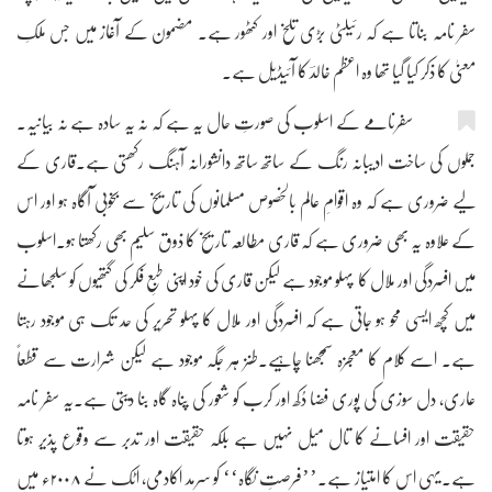
سفر نامہ بناتا ہے کہ رئیلٹی بڑی تلخ اور کٹھور ہے۔ مضمون کے آغاز میں جس ملکِ
معنیٰ کا ذکر کیا گیا تھا وہ اعظم خالدؔ کا آئیڈیل ہے۔
سفرنامے کے اسلوب کی صورتِ حال یہ ہے کہ نہ یہ سادہ ہے نہ بیانیہ۔
جملوں کی ساخت ادیبانہ رنگ کے ساتھ ساتھ دانشورانہ آہنگ رکھتی ہے۔قاری کے
لیے ضروری ہے کہ وہ اقوامِ عالم بالخصوص مسلمانوں کی تاریخ سے بخوبی آگاہ ہو اور اس
کے علاوہ یہ بھی ضروری ہے کہ قاری مطالعہ تاریخ کا ذوق سلیم بھی رکھتا ہو۔اسلوب
میں افسردگی اور ملال کا پہلو موجود ہے لیکن قاری کی خود اپنی طبعِ فکر کی گتھیوں کو سلجھانے
میں کچھ ایسی محو ہو جاتی ہے کہ افسردگی اور ملال کا پہلو تحریر کی حد تک ہی موجود رہتا
ہے۔ اسے کلام کا معجزہ سمجھنا چاہیے۔طنز ہر جگہ موجود ہے لیکن شرارت سے قطعاً
عاری، دل سوزی کی پوری فضا دُکھ اور کرب کو شعور کی پناہ گاہ بنا دیتی ہے۔یہ سفر نامہ
حقیقت اور افسانے کا تال میل نہیں ہے بلکہ حقیقت اور تدبر سے وقوع پذیر ہوتا
ہے۔یہی اس کا امتیاز ہے۔’’فرصتِ نگاہ‘‘ کو سرمد اکادمی، اٹک نے ۲۰۰۸ء میں