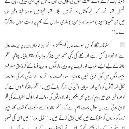
پسینہ ایک کرنے والے محنت کشوں کی حلال کی کمائی بہ کمال خوبی اپنی شیریں زبانی کے
طفیل ہتھیانے کے لیے کوشاں ہوتے ہیں۔بلکہ ہتھیا لیتے ہیں دوسرا طبقہ وطنِ عزیز
میں زیرِ تعمیر(مبینہ) مساجد اور (مبینہ)جاری مدارس کے نام پر دستِ سوال دراز کرتا
ہے۔‘‘
سفرنامہ نگار کو اس صورت حال کو دیکھتے ہوئے ان خادمانِ دین پر حیرت ہوتی
ہے جو خود فاقہ کش رہے اور محلے کی کچی مسجد میں بیٹھ کر ہزارہا کو حفاظ بنایا۔ چنانچہ اعظم
خالدؔ کے لیے ایسے غریب اور غریب پرور دین دار لوگوں اور بریڈ فورڈ کے کروڑ پتی مسٹر لسٹر
جیسے لوگوں میں کوئی فرق نہیں جو دنیا سے رخصت ہوتے ہوئے زندگی بھر کی دولت،
کمائی اور اثاثوں کو وطن اور اہلیان وطن کی نذر کر جاتے ہیں۔ اعظم خالدؔ کو افسوس ہے کہ
ادھر وطن عزیز میں دمِ نزع پر بھی یتیموں اور لاوارثوں کی دولت اور املاک ہتھیانے کی فکر
لاحق ہوتی ہے۔یہ سوال بہت اہم ہے کہ اعظم خالدؔ بوڑھے سکاٹ کاشت کار جیسے
زندہ کر داروں کو سفرنامے میں کیوں پیش کرتے ہیں۔ ’’ڈیلی مرر‘‘ میں اس کی تصویر
اس سٹوری کے ساتھ چھپی تھی کہ اس نے پاکستانی روپوں کے حساب سے ایک ارب