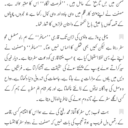
ضمن میں جس تاریخ کے حامل ہیں ، ’’فرصت نگاہ‘‘ اس کا معتبر حوالہ ہے۔
مصنف نے اپنے پختہ کار قلم میں وہی جادو اور وہی کمال رکھا ہے جو حجروں، چوپالوں
کے قصہ گوؤں یا عیش باغ لکھنو کے داستان طرازوں کا شعار تھا۔
پہلی پرواز سے واپسی کی اڑان تک قاری ’’مسافر‘‘ کے ہم راہ مسلسل محوِ
سفر رہتا ہے لیکن کہیں بھی تھکن کا احساس نہیں ہوتا۔ ’’مسافر‘‘ (مصنف نے
اپنے لیے یہی لفظ استعمال کیا ہے ) حسبِ منشا قاری کو دعوت سفر دیتا ہے۔ دیارِ غیر کی
سیر کراتے ہوئے یورپ کے چمکتے سونے کی حقیقت سے آشنا کراتا ہے۔ فرنگیوں کے
دیس میں بابوں کے مزارات پر لے جاتا ہے، جامعات کی اندرونی دنیا دکھاتا ہے، وداع
و وصل کی جداگانہ لذتوں کے ذائقے چکھاتا ہے اور پھر شام الم مطربہ کے نام کر کے
کسی اگلے سفر کے لیے تازہ دم ہونے کی خاطر پڑاؤ ڈال دیتا ہے۔
بہت خوب! جس سفر کا آغاز محمد رفیع کی لے سے ہوا اس کا اختتام کسی رقاصہ
کے رقص دل فریب پہ ہو تو تعجب کی بات نہیں کہ مصنف نے روداد سفر کا انتساب