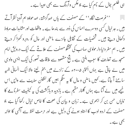
ہی طلسمِ جمال کے نام کیا ہے جو عکس و آہنگ سے بھی ہویدا ہے۔
’’فرصتِ نگاہ‘‘ کے مصنف کے ہاں عہدِ گزشتہ، عہد موجود ہم آویز نظر آتے
ہیں۔ ہر خیال کسی دوسرے احساس کی ڈور سے بندھا ہے۔ واقعات اور مشاہدات مربوط
دکھائی دیتے ہیں۔ شخصیات کے تقابلی جائزے ماضی اور حال کو روبرو کھڑا کر دیتے
ہیں۔ ہم سفر دنیا دار مولوی صاحب کی گفتگو مصنف کے علاقے کے ایک درویش امام
مسجد سے تعارف کا سبب بنتی ہے۔ شیخ مقصود سے ملاقات تصور کی ایک ایسی وادی
میں لے جاتی ہے جہاں اکتوبر ۲۰۰۵ء کے زلزلے میں جنم لینے والا ایک انسانی المیہ
سامنے آ جاتا ہے، کہیں ماضی و حال کا یہ سنگم ہمیں گار لنگٹن سٹریٹ سے واپس اس
خیمے میں لے آتا ہے جہاں گلنار مقیم ہے۔ بازدید و بازگشت کی یہ کیفیت سفرنامے کا
نمایاں حسن بن کر ابھری ہے۔ زبان و بیان کی صحت کا خاص خیال رکھا گیا ہے جو
مصنف کے اردو ادب کا استاد ہونے کی دلیل ہے اور حرمت لفظ سے آگہی کا حوالہ
بھی ہے۔