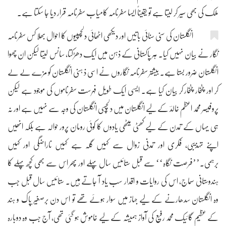
ملک کی بھی سیر کر لیتا ہے تو یقیناً ایسا سفرنامہ کامیاب سفرنامہ قرار دیا جا سکتا ہے۔
انگلستان کی سنی سنائی باتیں اور دیکھی اٹھائی دلچسپیوں کا احوال بھلا کس سفرنامہ
نگار نے بیان نہیں کیا۔ ہر پاکستانی کے ذہن میں ایک دھڑکتا، سانس لیتا لیکن ان چھوا
انگلستان ضرور بستا ہے۔ بیشتر سفرنامہ نگاروں نے اسی ذ ہنی انگلستان کو مزے لے لے
کر اور چٹخار چٹخار کر بیان کیا ہے۔ ایسی ایک طویل فہرست سفرناموں کی موجود ہے لیکن
پروفیسر محمد اعظم خالدؔ کے لیے انگلستان میں دلچسپی انگلستان کی وجہ سے نہیں ہے اور نہ
ہی یہاں کے تمدن کے لیے کھٹی میٹھی یادوں کا کوئی رومان پرور حوالہ ہے بلکہ انھیں
اپنے تہذیبی، فکری اور تمدنی زوال سے کہیں گلہ ہے کہیں ناراضگی اور کہیں
برہمی۔’’فرصت نگاہ‘‘ سے قبل ستائیس سال پہلے اور پھر اس سے بھی کچھ پہلے کا
ہندوستانی سماج، اس کی روایات و اقدار سب یاد آ جاتے ہیں۔ ستائیس سال قبل جب
وہ انگلستان سدھارنے کے لیے جہاز میں سوار ہوئے تھے تو اس دن برصغیر پاک و ہند
کے عظیم گائیک محمد رفیع کی آواز ہمیشہ کے لیے خاموش ہو گئی تھی، آج جب وہ دوبارہ