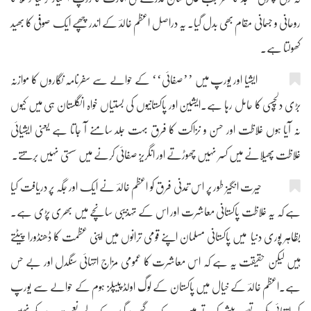
روحانی و جسمانی مقام بھی بدل گیا۔ یہ دراصل اعظم خالدؔ کے اندر چھپے ایک صوفی کا بھید
کھولتا ہے۔
ایشیا اور یورپ میں ’’صفائی‘‘ کے حوالے سے سفرنامہ نگاروں کا موازنہ
بڑی دلچسپی کا حامل رہا ہے۔ایشین اور پاکستانیوں کی بستیاں خواہ انگلستان ہی میں کیوں
نہ آیا ہوں غلاظت اور حسن و نزاکت کا فرق بہت جلد سامنے آ جاتا ہے یعنی ایشیائی
غلاظت پھیلانے میں کسر نہیں چھوڑتے اور انگریز صفائی کرنے میں سستی نہیں برتتے۔
حیرت انگیز طور پر اس تمدنی فرق کو اعظم خالدؔ نے ایک اور جگہ پر دریافت کیا
ہے کہ یہ غلاظت پاکستانی معاشرت اور اس کے تہذیبی سانچے میں بھری پڑی ہے۔
بظاہر پوری دنیا میں پاکستانی مسلمان اپنے قومی ترانوں میں اپنی عظمت کا ڈھنڈورا پیٹتے
ہیں لیکن حقیقت یہ ہے کہ اس معاشرت کا عمومی مزاج انتہائی سنگدل اور بے حس
ہے۔اعظم خالدؔ کے خیال میں پاکستان کے لوگ اولڈ پیپلز ہوم کے حوالے سے یورپ