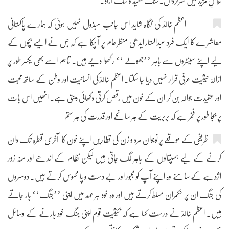
تلاشِ مزید میں سرگرداں۔سنگ مقید و سگ آزاد۔
اعظم خالدؔ کی نگاہ شاید اس جانب مبذول نہیں ہوئی کہ ہمارے پاکستانی
معاشرے کا ایک فرد عبدالستار ایدھی منظر عام پر آ چکا ہے کہ جس نے ایسے بچوں کے
لیے اپنے سینٹروں سے باہر ’’جھولے ‘‘ رکھوا دیے ہیں۔ تاہم اسے بھی یکسر طور پر
ازالۂ حیثیت عرفی قرار نہیں دیا جا سکتا۔ اعظم خالدؔ کی انسانیت اور وطن کے ساتھ محبت
اور عقیدت جوالہ بن کر ان کے خون میں رقص کرتی دکھائی دیتی ہے۔ انھیں اس بات
پر بجا طور پر فخر ہے کہ بربریت کے ہر سانحے اور قدرت کی ہر ستم
ظریفی کے موقعے پر نوجوان مرد و زن کی قطاریں اپنے خون کا آخری قطرہ تک دان
کرنے کے لیے ہسپتالوں کے باہر لگ جاتی ہیں لیکن نظام کے اندھے اور منہ زور
اژدہے کے سامنے وہ اپنے آپ کو مجبور اور بے دست و پا محسوس کرتے ہیں۔ دوسروں
کی جنگ ان پر حکمران مسلط کرتے ہیں اور وہ خود ہر عہد میں اپنی ’’جنگ‘‘ ہار جاتے
ہیں۔ اعظم خالدؔ نے درست کہا ہے کہ بحیثیت قوم اپنی جنگ خود ہارنے کے وسائل