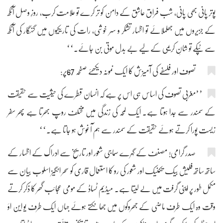
پوتر پانی بھی پانی، شب فراق عاشق کے دامن کو تر کرے تو علامت کرب، روزِ وصل آنکھ
کے جزیروں میں جھلملائے تو اظہار تشکر و سر خوشی، رات کی تاریکیوں میں گنہگار کی آنکھ
سے ٹپکے تو شانِ کریمی کے لیے بے بدل موتی بن جائے۔‘‘
تصوف اور فلسفے کی آمیزش کا ایک نمونہ دیکھئے صفحہ 67پر:
’’مغربی تصوف کی اساس ہی اس پر ہے کہ انسان قطرے کی حیثیت سے حقیقت
کے سمندر سے جدا ہوتا ہے۔ ایک لمحہ کی زندگی میں مختلف روپ بھرتا ہے پھر سفر
زیست پورا کرتے ہوئے حقیقت کے سمندر سے ہم آغوش ہو جاتا ہے۔‘‘
صدر گرامی! مصنف کے گہرے سماجی شعور اور تاریخ سے ادراک کے اظہار کے
ساتھ ساتھ فلیش بیک تکنیک اور شعور کی رو کا استعمال قاری کو سحر انگیز اسلوب بیان سے
مکمل طور پر اپنی گرفت میں لے لیتا ہے۔ میڈیم ٹساڈ کے مومی عجائب گھر کا ذکر کرتے
وقت وہ ایک طرف ماضی کے جھروکوں میں جھانکتے ہوئے جہاں ایک طرف یو این اؤ