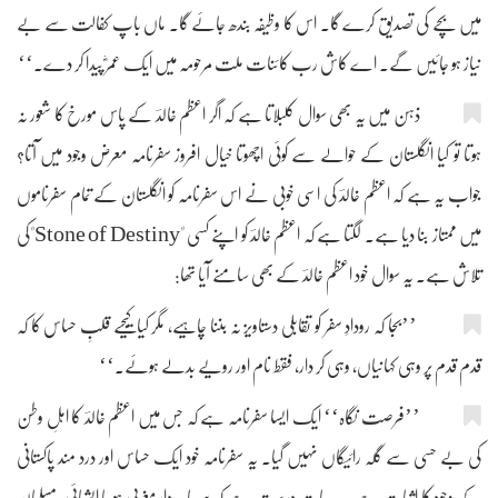
میں بچے کی تصدیق کرے گا۔ اس کا وظیفہ بندھ جائے گا۔ ماں باپ کفالت سے بے
نیاز ہو جائیں گے۔ اے کاش رب کائنات ملت مرحومہ میں ایک عمرؓ پیدا کر دے۔‘‘
ذہن میں یہ بھی سوال کلبلاتا ہے کہ اگر اعظم خالدؔ کے پاس مورخ کا شعور نہ
ہوتا تو کیا انگلستان کے حوالے سے کوئی اچھوتا خیال افروز سفرنامہ معرض وجود میں آتا؟
جواب یہ ہے کہ اعظم خالدؔ کی اسی خوبی نے اس سفرنامہ کو انگلستان کے تمام سفرناموں
میں ممتاز بنا دیا ہے۔ لگتا ہے کہ اعظم خالدؔ کو اپنے کسی "Stone of Destiny"کی
تلاش ہے۔ یہ سوال خود اعظم خالدؔ کے بھی سامنے آیا تھا:
’’بجا کہ رودادِ سفر کو تقابلی دستاویز نہ بننا چاہیے، مگر کیا کیجیے قلبِ حساس کا کہ
قدم قدم پر وہی کہانیاں، وہی کر دار، فقط نام اور رویے بدلے ہوئے۔‘‘
’’فرصت نگاہ‘‘ ایک ایسا سفرنامہ ہے کہ جس میں اعظم خالدؔ کا اہلِ وطن
کی بے حسی سے گلہ رائیگاں نہیں گیا۔ یہ سفرنامہ خود ایک حساس اور درد مند پاکستانی
کے وجود کا اثبات ہے۔ یہ بات درست ہے کہ سرمایہ دار مغربی ہو یا ایشیائی، مسلمان