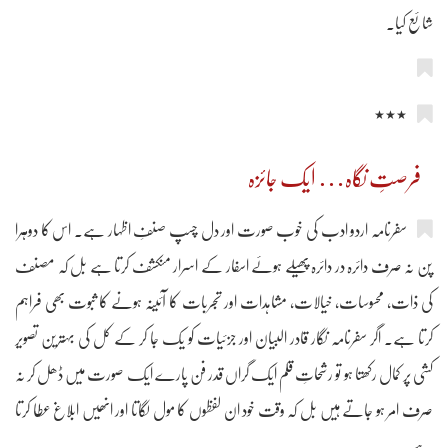
شائع کیا۔
٭٭٭
فرصتِ نگاہ… ایک جائزہ
سفرنامہ اردو ادب کی خوب صورت اور دل چسپ صنفِ اظہار ہے۔ اس کا دوہرا
پن نہ صرف دائرہ در دائرہ پھیلے ہوئے اسفار کے اسرار منکشف کرتا ہے بل کہ مصنف
کی ذات، محسوسات، خیالات، مشاہدات اور تجربات کا آئینہ ہونے کا ثبوت بھی فراہم
کرتا ہے۔ اگر سفرنامہ نگار قادر البیان اور جزئیات کو یک جا کر کے کل کی بہترین تصویر
کشی پر کمال رکھتا ہو تو رشحاتِ قلم ایک گراں قدر فن پارے ایک صورت میں ڈھل کر نہ
صرف امر ہو جاتے ہیں بل کہ وقت خود ان لفظوں کا مول لگاتا اور انھیں ابلاغ عطا کرتا
ہے۔