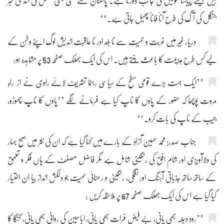
ہیں جیسے پیاسا کنوئیں کی جانب دوڑتا ہے۔ پاکستان سے کسی بھی شخص کی آمد کی خبر
جنگل کی آگ کی طرح آناً فاناً پھیل جاتی ہے۔‘‘
دریار غیر میں غربت و حمیت سے نا بلد ادر نا عاقبت اندیش لوگ اپنے وطن کے
لیے کس طرح ہزیمت کا باعث بنتے ہیں۔ اس کی ایک جھلک صفحہ 53 پر مشاہدہ ہو:
’’ایک بہت بڑے قومی سطح کے سیاسی رہنما تشریف لائے راوی نے از راہِ
مروت پوچھا کہ حضور کے پاؤں کا ناپ کیا ہے فرمانے لگے ’’پاؤں کا ناپ چھوڑو،
جیب کے ناپ کی بات کرو۔‘‘
جناب صدر! محمد حسین آزادؔ کے بارے میں کہا گیا ہے کہ ان کی نثر میں صبح بہار
کی دلاآویزی اور شام افق کی رنگینی شامل ہے مگر فاضل مصنف کے ہاں فکر و تعمق
کے ساتھ ساتھ جذباتی آہنگ اور نغمگی، رنگینی و رعنائی سمیت جو دلکش انداز بیا ان اختیار
کیا گیا ہے اس کی ایک جھلک صفحہ 67 پر ملاحظہ کریں :
’’رودِ دجلہ بھی پانی، بے فیض فرات بھی پانی، اباسین کی روانی بھی پانی، گنگا کا