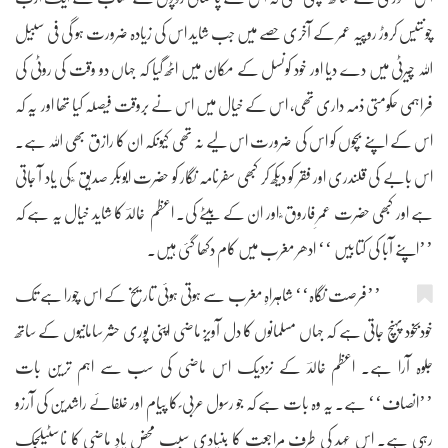
چونتیس کروڑ روپیہ عمر کے آخری حصے میں جب شاید اس کی زیادہ ضرورت ہو گی فی سبیل
اللہ چیرٹی میں دے دیا اور خود کونسل کے مکان میں اٹھ گیا کہ جہاں دو وقت کی روٹی کی
فراہمی حکومتی ذمہ داری تھی، اس کے خیال میں اس نے بروقت فیصلہ کیا تھا اور یہ کہ
اس کے اپنے بچوں کو اس کی ضرورت اس لیے نہ تھی کیونکہ ان کا رازق بھی اللہ ہے۔
اس بابے کی قلندری اور فقر کو دیکھ کر کبھی سفرنامہ نگار کو حضرت ابوبکر صدیق ؓ کی یاد آ جاتی
ہے اور کبھی حضرت عمرِ فاروق ؓ اور ان کے بیٹے کی۔ اعظم خالدؔ کا شاید خیال یہ ہے کہ
’’اپنے آبا کی کتابیں ‘‘ ادھر مغرب میں کام دکھا گئی ہیں۔
’’فرصت نگاہ‘‘ شاہراہِ مغرب سے ہوتی ہوئی تاریخ کے اس چورا ہے تک
خودبخود پہنچ جاتی ہے کہ جہاں مسلمانوں کا دل آویز ماضی اپنی پوری حشر سامانیوں کے ساتھ
جلوہ آرا ہے۔ اعظم خالدؔ کے نزدیک اس ماضی کی سب سے اہم ترین بات
’’انصاف‘‘ ہے۔ یہ وہ بات ہے کہ جو رسول عربی ؐ کا پیام اور خلفائے راشدین کی آرزو
رہی ہے۔ اس عہد کی طرف مراجعت کا بنیادی سبب محض یادِ ماضی کا ناسٹیلجک