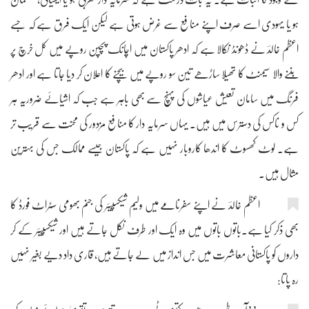
ہو یا یہودی اسے صرف اپنے منافع سے غرض ہوتی ہے لیکن ایک فرق ہے کہ جسے
اعظم خالدؔ نے ڈھونڈ نکالا ہے کہ ادھر پاکستان میں اچانک پچپن روپے میں کل خرچ پر
بننے والا سیمنٹ کا تھیلا ساڑھے تین سو روپے میں بیچنے کا اعلان کر دیا جاتا ہے اور ادھر
فرنگ میں سامان تعیش عیاشوں کی پہنچ سے بھی باہر ہے جب کہ اشیائے ضروریہ ہر
کس و ناکس کی دسترس میں ہیں۔ یہاں سرمایہ دار کا منافع مزدور کی محنت سے قریب تر
ہے۔ لوٹ کھسوٹ کا اندھا کاروبار نہیں ہے کہ پاکستان جیسے ممالک جس کی بہترین
مثال ہیں۔
اعظم خالدؔ نے اپنے سفرنامے میں ولیم شیکسپیئر کی جنم بھومی سٹراٹ فورڈ کا
بھی ذکر کیا ہے۔باتوں باتوں میں وہ ایک اور طرف نکل جاتے ہیں اور شیکسپیئر کے کر
داروں کو پاکستانی معاشرت میں جس انداز میں لے جاتے ہیں، قاری داد دیے بغیر نہیں
رہ پاتا: