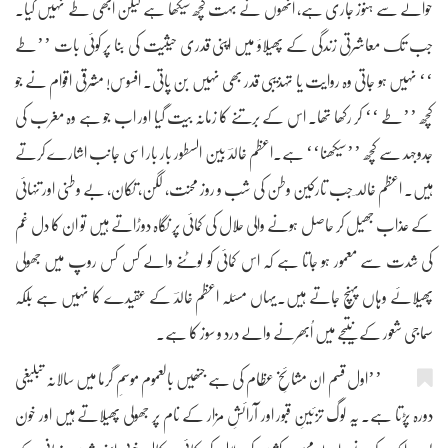
حوالے سے ہنوز جاری ہے، انھوں نے بہت کچھ سیکھا ہے لیکن ابھی طے نہیں کیا۔
جب تک معاشرتی زندگی کے پھیلاؤ میں اپنی قدری حیثیت کی بنا پر کوئی بات ’’طے
‘‘ نہیں ہو جاتی وہ روایت یا تہذیبی قدر بھی نہیں بن پاتی۔ افسوس! مشرقی اقوام نے جو
کچھ ’’طے ‘‘ کر رکھا تھا۔ اس کے برتنے کا زمانہ بیت گیا اور اب جو ہے وہ مغرب کی
جدوجہد سے کچھ ’’سیکھنا‘‘ ہے۔اعظم خالدؔ بین السطور بار بار اسی جانب اشارے کرتے
ہیں۔ اعظم خالد ؔ جب تارکین وطن کی شب و روز محنت، لگن، تکان، بے وطنی اور تنہائی
کے عذاب جھیل کر حاصل ہونے والی حلال کی کمائی پر نگاہ دوڑاتے ہیں تو ان کا دل غم
کی شدت سے معمور ہو جاتا ہے کہ اس کمائی کو لوٹنے والے کس کس روپ میں جھولی
پھیلائے وہاں پہنچ جاتے ہیں۔یہاں مسئلہ اعظم خالدؔ کے عقیدے کا نہیں ہے بلکہ
سماجی شعور کے نتیجے میں اُبھرنے والے درد و سوز کا ہے۔
’’اول قسم ان مشائخِ عظام کی ہے جنھیں بالعموم موسمِ گرما میں سالانہ تبلیغی
دورہ پڑتا ہے۔ یہ لوگ تزئینِ قبور اور آرائشِ مزار کے نام پر جھولی پھیلاتے ہیں اور خون