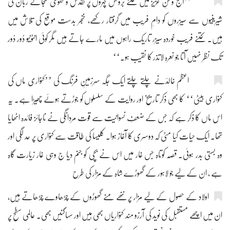
’’آج وطنِ عزیز میں کتنے بروٹس چہروں پر تقدس و تقویٰ سجائے زبان کی
شیرینیوں سے سیزروں کو دامِ فریب میں گرفتار رکھے، خنجر بدست موقع کی تلاش میں
ہیں۔ کتنے فریب خوردہ سیزر تاریک راہوں میں مارے جاتے ہیں مگر کوئی انٹونیو دُور دُور
تک نظر نہیں آتا جو نعرہ لاتذر کا نقیب ہو۔‘‘
اعظم خالدؔنے چلتے چلتے ایک جگہ سرزمینِ فرنگ کی ’’کنواری ماں کی
کنواری بیٹی‘‘ کا بھی ذکر تاریخ اور روایت کے سلسلوں کو جوڑتے ہوئے چھیڑا ہے۔ یہ
اس ماں کا ذکر ہے کہ جس کے ضعفِ نسوانیت سے قوت مردانگی نے ناجائز فائدہ اٹھایا
تھا۔ ایک حیات کیا مٹی کہ دوسری کا آغاز ہوا۔ کلیسا کی طاقت سے کنواری پر حد لگی اور
وہ بستی بدر ہوئی۔ قصّہ کوتاہ جس غار میں اس نے بچی کو جنم دیا ج وہی غار زیارت گاہ
ہے ، ان کے لیے جو لاہور کے گھوڑے شاہ کے مزار کی طرح
اولاد کے حصول کے لیے مزار پر ننھے منے گھوڑوں کے چڑھاوے چڑھاتے ہیں،
ان میں اچھے مستقبل کی نوید کی آرزو مند کنواریاں بھی ہیں اور سہاگنیں بھی۔ عالمی سطح پر