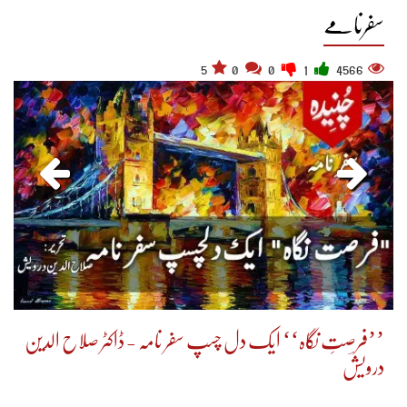
سفرنامے
5
0
0
1
4566
’’فرصتِ نگاہ‘‘ ایک دل چسپ سفر نامہ - ڈاکٹر صلاح الدین
درویشؔ