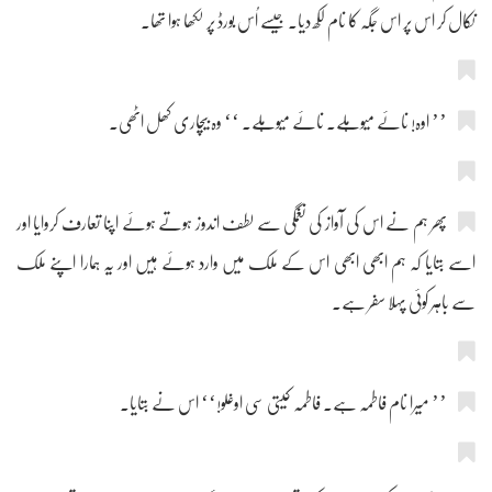
نکال کر اس پر اس جگہ کا نام لکھ دیا۔ جیسے اُس بورڈ پر لکھا ہوا تھا۔
’’ اوہ! نائے میوہلے۔ نائے میوہلے۔ ‘‘ وہ بیچاری کھل اٹھی۔
پھر ہم نے اس کی آواز کی نغمگی سے لطف اندوز ہوتے ہوئے اپنا تعارف کروایا اور
اسے بتایا کہ ہم ابھی ابھی اس کے ملک میں وارد ہوئے ہیں اور یہ ہمارا اپنے ملک
سے باہر کوئی پہلا سفر ہے۔
’’ میرا نام فاطمہ ہے۔ فاطمہ کیتی سی اوغلو!‘‘ اس نے بتایا۔