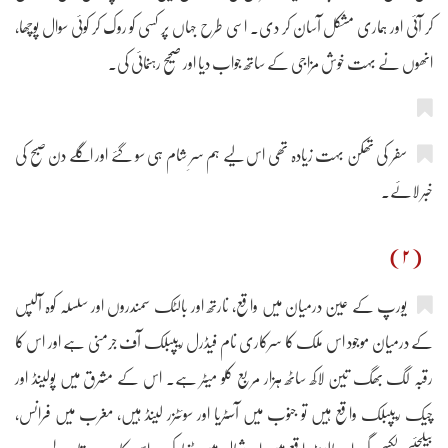
کر آئی اور ہماری مشکل آسان کر دی۔ اسی طرح جہاں پر کسی کو روک کر کوئی سوال پوچھا،
انھوں نے بہت خوش مزاجی کے ساتھ جواب دیا اور صحیح رہنمائی کی۔
سفر کی تھکن بہت زیادہ تھی اس لیے ہم سرِ شام ہی سو گئے اور اگلے دن صبح کی
خبر لائے۔
(۲)
یورپ کے عین درمیان میں واقع، نارتھ اور بالٹک سمندروں اور سلسلہ کوہ آلپس
کے درمیان موجود اس ملک کا سرکاری نام فیڈرل ریپبلک آف جرمنی ہے اور اس کا
رقبہ لگ بھگ تین لاکھ ساٹھ ہزار مربع کلو میٹر ہے۔ اس کے مشرق میں پولینڈ اور
چیک ریپبلک واقع ہیں تو جنوب میں آسٹریا اور سوئٹزر لینڈ ہیں، مغرب میں فرانس،