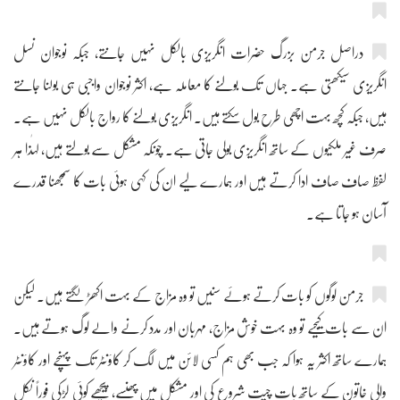
دراصل جرمن بزرگ حضرات انگریزی بالکل نہیں جانتے، جبکہ نوجوان نسل
انگریزی سیکھتی ہے۔ جہاں تک بولنے کا معاملہ ہے، اکثر نوجوان واجبی ہی بولنا جانتے
ہیں، جبکہ کچھ بہت اچھی طرح بول سکتے ہیں۔ انگریزی بولنے کا رواج بالکل نہیں ہے۔
صرف غیر ملکیوں کے ساتھ انگریزی بولی جاتی ہے۔ چونکہ مشکل سے بولتے ہیں، لہٰذا ہر
لفظ صاف صاف ادا کرتے ہیں اور ہمارے لیے ان کی کہی ہوئی بات کا سمجھنا قدرے
آسان ہو جاتا ہے۔
جرمن لوگوں کو بات کرتے ہوئے سنیں تو وہ مزاج کے بہت اکھڑ لگتے ہیں۔ لیکن
ان سے بات کیجیے تو وہ بہت خوش مزاج، مہربان اور مدد کرنے والے لوگ ہوتے ہیں۔
ہمارے ساتھ اکثر یہ ہوا کہ جب بھی ہم کسی لائن میں لگ کر کاؤنٹر تک پہنچے اور کاؤنٹر
والی خاتون کے ساتھ بات چیت شروع کی اور مشکل میں پھنسے، پیچھے کوئی لڑکی فوراً نکل