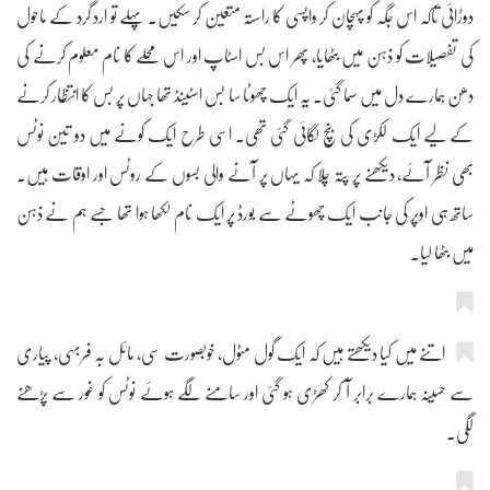
دوڑائی تاکہ اس جگہ کو پہچان کر واپسی کا راستہ متعین کر سکیں۔ پہلے تو ارد گرد کے ماحول
کی تفصیلات کو ذہن میں بٹھایا، پھر اس بس اسٹاپ اور اس محلے کا نام معلوم کرنے کی
دھن ہمارے دل میں سما گئی۔ یہ ایک چھوٹا سا بس اسٹینڈ تھا جہاں پر بس کا انتظار کرنے
کے لیے ایک لکڑی کی بنچ لگائی گئی تھی۔ اسی طرح ایک کونے میں دو تین نوٹس
بھی نظر آئے، دیکھنے پر پتہ چلا کہ یہاں پر آنے والی بسوں کے روٹس اور اوقات ہیں۔
ساتھ ہی اوپر کی جانب ایک چھوٹے سے بورڈ پر ایک نام لکھا ہوا تھا جسے ہم نے ذہن
میں بٹھا لیا۔
اتنے میں کیا دیکھتے ہیں کہ ایک گول مٹول، خوبصورت سی، مائل بہ فربہی، پیاری
سے حسینہ ہمارے برابر آ کر کھڑی ہو گئی اور سامنے لگے ہوئے نوٹس کو غور سے پڑھنے
لگی۔