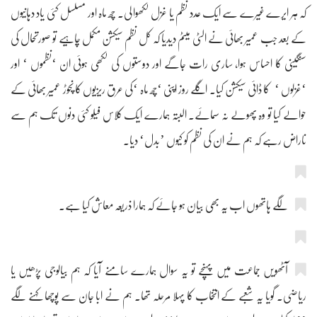
کہ ہر ایرے غیرے سے ایک عدد نظم یا غزل لکھوا لی۔ چھ ماہ اور مسلسل کئی یاد دہانیوں
کے بعد جب عمیر بھائی نے الٹی میٹم دیدیا کہ کل نظم سیکشن مکمل چاہیے تو صورتحال کی
سنگینی کا احساس ہوا، ساری رات جاگے اور دوستوں کی لکھی ہوئی ان ‘نظموں ‘ اور
‘غزلوں ‘ کا ڈائی سیکشن کیا۔ اگلے روز اپنی ‘چھ ماہ ‘کی عرق ریزیوں کا نچوڑ عمیر بھائی کے
حوالے کیا تو وہ پھولے نہ سمائے۔ البتہ ہمارے ایک کلاس فیلو کئی دنوں تک ہم سے
ناراض رہے کہ ہم نے ان کی نظم کو کیوں ’بدل‘ دیا۔
لگے ہاتھوں اب یہ بھی بیان ہو جائے کہ ہمارا ذریعہ معاش کیا ہے۔
آٹھویں جماعت میں پہنچے تو یہ سوال ہمارے سامنے آیا کہ ہم بیالوجی پڑھیں یا
ریاضی۔ گویا یہ شعبے کے انتخاب کا پہلا مرحلہ تھا۔ ہم نے ابا جان سے پوچھا کہنے لگے