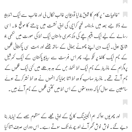
‘غالبیات‘ پر کام کا شوق چرایا تو دیوانِ غالب نکال لی اور غالب سے ایک انٹرویو
لے ڈالا جسے بعد میں ماہنامہ غنچہ کراچی کی ادبی نشست میں پڑھنے کا موقع ملا۔ اسی
رسالے کے لیے ایک یتیم بچے کی دکھ بھری داستان ایک خط کی صورت میں لکھی جو
شایع ہوئی۔ ایک دن اپنے چھوٹے بھائی کے ساتھ بیٹھے اور بہت سی پاکستانی فلموں
کے نام ایک کاغذ پر لکھ لیے، پھر اس فہرست سے ریڈیو پاکستان کے ایک کمرشیل
پروگرام کے ماڈریٹر کے نام ایک خط لکھا، جس کے ہر ہر جملے میں کئی ایک فلموں کے
نام آتے تھے۔ ماڈریٹر صاحب کو وہ خط اتنا بھایا کہ انھوں نے وہ خط نشر کرتے ہوئے
سامعین سے سوال کیا کہ دو دوستوں کے اس خط میں کتنی فلموں کے نام آئے ہیں۔
اور پھر یوں ہوا کہ ہم انجینیرنگ کالج کے ادبی مجلے کے منظوم حصے کے ایڈیٹر بنا
دیے گئے۔ خوش خوش گھر آئے اور چھ ماہ تک سوتے رہے۔ اس دوران صرف اتنا کیا