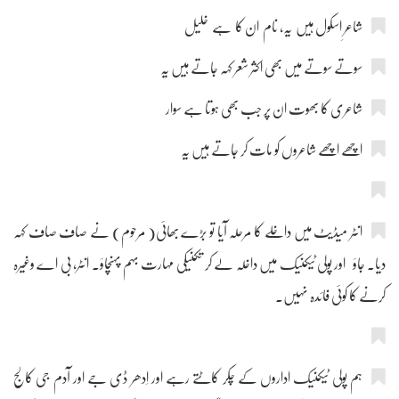
شاعرِ اسکول ہیں یہ، نام ان کا ہے خلیل
سوتے سوتے میں بھی اکثر شعر کہہ جاتے ہیں یہ
شاعری کا بھوت ان پر جب بھی ہوتا ہے سوار
اچھے اچھے شاعروں کو مات کر جاتے ہیں یہ
انٹر میڈیٹ میں داخلے کا مرحلہ آیا تو بڑے بھائی( مرحوم) نے صاف صاف کہہ
دیا۔ جاؤ اور پولی ٹیکنیک میں داخلہ لے کر تکنیکی مہارت بہم پہنچاؤ۔ انٹر، بی اے وغیرہ
کرنے کا کوئی فائدہ نہیں۔
ہم پولی ٹیکنیک اداروں کے چکر کاٹتے رہے اور اِدھر ڈی جے اور آدم جی کالج