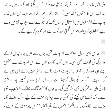
بٹن الٹی جانب تھے۔ ہم نے چونکہ زرِ کثیر صرف کر کے یہ قیمتی اوور کوٹ مول لیا تھا،
لہٰذا اب اس کا استعمال ترک نہیں کر سکتے تھے۔ ہم نے اسے عرصہ کئی سال تک
یورپ کے اکثر سفروں میں استعمال کیا یہاں تک کہ بیگم نے اسے سیلاب فنڈ میں دے
دینے کا اعلان کر دیا اور ہم اس قیمتی اوور کوٹ سے جبراً محروم کر دئیے گئے۔
ہماری پہلی منزل فرینکفرٹ ائر پورٹ تھی، جہاں سے ہمیں جہاز تبدیل کر کے
نورمبرگ کی فلائٹ لینی تھی۔ ہمیں تجربہ کار دوستوں نے اس ائر پورٹ سے متعلق
پہلے ہی خبردار کر دیا تھا کہ یہ ائر پورٹ بہت بڑا ہے اور کئی طویل راستے اس میں طے
کرنے پڑیں گے لہٰذا دیکھ بھال کر چلنا۔ مزید یہ کہ اس ائر پورٹ پر تمہیں چہرے جتنی
چوڑائی والی بند کھڑکیاں بھی نظر آئیں گی۔ یہ وہاں کا مشہور تانک جھانک شو ( پیپ شو)
ہے۔ سکہ ڈالتے ہی شیشے کی کھڑکی پر سے پردا چند منٹ کے لیے سرک جائے گا۔
مزے سے نظارہ کرو۔ اور دیکھو‘‘ انھوں نے تاکیداً کہا۔ ’’ اس چند منٹ کے عرصے کو