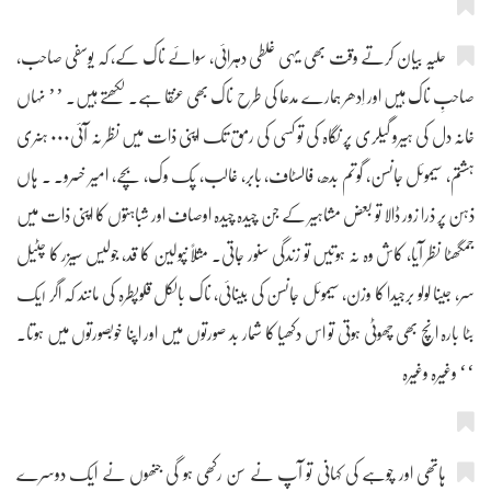
حلیہ بیان کرتے وقت بھی یہی غلطی دہرائی، سوائے ناک کے، کہ یوسفی صاحب،
صاحبِ ناک ہیں اور اِدھر ہمارے مدعا کی طرح ناک بھی عنقا ہے۔ لکھتے ہیں۔ ’’ نہاں
خانہ دل کی ہیرو گیلری پر نگاہ کی تو کسی کی رمق تک اپنی ذات میں نظر نہ آئی۰۰۰ ہنری
ہشتم، سیموئل جانسن، گوتم بدھ، فالسٹاف، بابر، غالب، پک وک، بچے، امیر خسرو۔ ۔ ہاں
ذہن پر ذرا زور ڈالا تو بعض مشاہیر کے جن چیدہ چیدہ اوصاف اور شباہتوں کا اپنی ذات میں
جمگھٹا نظر آیا، کاش وہ نہ ہوتیں تو زندگی سنور جاتی۔ مثلاً نپولین کا قد، جولیس سیزر کا چٹیل
سر، جینا لولو برجیدا کا وزن، سیموئل جانسن کی بینائی، ناک بالکل قلوپطرہ کی مانند کہ اگر ۱یک
بٹا بارہ انچ بھی چھوٹی ہوتی تو اس دکھیا کا شمار بد صورتوں میں اور اپنا خوبصورتوں میں ہوتا۔
‘‘ وغیرہ وغیرہ
ہاتھی اور چوہے کی کہانی تو آپ نے سن رکھی ہو گی جنھوں نے ایک دوسرے