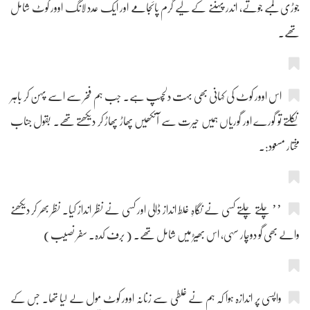
جوڑی لمبے جوتے، اندر پہننے کے لیے گرم پائجامے اور ایک عدد لانگ اوور کوٹ شامل
تھے۔
اس اوور کوٹ کی کہانی بھی بہت دلچسپ ہے۔ جب ہم فخر سے اسے پہن کر باہر
نکلتے تو گورے اور گوریاں ہمیں حیرت سے آنکھیں پھاڑ پھاڑ کر دیکھتے تھے۔ بقول جناب
مختار مسعود:۔
’’ چلتے چلتے کسی نے نگاہِ غلط انداز ڈالی اور کسی نے نظر انداز کیا۔ نظر بھر کر دیکھنے
والے بھی گو دوچار سہی، اس بھیڑ میں شامل تھے۔ ( برف کدہ۔ سفر نصیب)
واپسی پر اندازہ ہوا کہ ہم نے غلطی سے زنانہ اوور کوٹ مول لے لیا تھا۔ جس کے