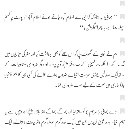
’’ بھائی! یہ بتاؤ کہ کراچی سے اسلام آباد جاتے ہوئے اسلام آباد ائر پورٹ پر کسٹم
پہلے ہوتا ہے یا پھر امیگریشن؟‘‘
ہم نے خون کے گھونٹ پی کر اس حملے کو بھی برداشت کیا اور سفر کی تیاریوں میں
لگ گئے۔ اگلے روز کمپنی کے صدر دفتر پہنچے تو پرِ پروانہ اور دیگر ضروری دستاویزات کے
ساتھ ایک عدد لمبی چوڑی فہرستِ اشیائے ضروریہ ہمارے حوالے کی گئی جن کا بہم پہنچایا
جانا ہماری ہی صحت کے لیے بہت ضروری تھا۔
بڑے بھائی ( مرحوم ) کو ساتھ لیا اور بھاگے بھاگے لنڈا بازار پہنچے اور وہیں سے یہ
تمام اشیاء بصد شوق خریدیں جن میں ایک عدد گرم سوئٹر، گرم واٹر پروف دستانے، ایک