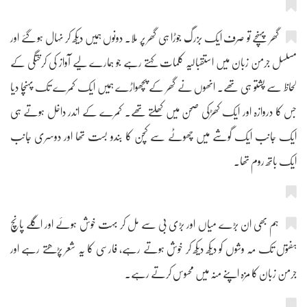
گھر پہنچے تو صرف ایک بزرگ جوڑا ہی گھر پر ملا۔ دونوں ہمیں دیکھ کر نہال ہو گئے اور
مسلسل جرمن زبان میں استقبالیہ کلمات کہتے رہے جو ہمارے لیے آواز کی کرختگی کے
لحاظ سے پشتو ہی تھے۔ انھوں نے گھر کے پچھواڑے ہمیں ایک کمرے تک پہنچا دیا
جس کا دروازہ اور ایک کھڑکی صحن میں کھلتے تھے۔ کمرے کے اندر داخل ہوتے ہی
ایک جانب ایک گوشے میں چھوٹے سے کچن کا بندو بست تھا اور دوسری جانب
ایک باتھ روم تھا۔
ہم بھی ان بڑے میاں اور بڑی بی سے مل کر بہت خوش ہوئے اور اگلے پانچ
ہفتوں تک مہ وشوں کو دیکھ دیکھ کر خوش ہوتے رہے، فارسی کا یہ شعر پڑھتے رہے اور
جرمن زبان کا مزہ اپنے منہ میں محسوس کرتے رہے۔