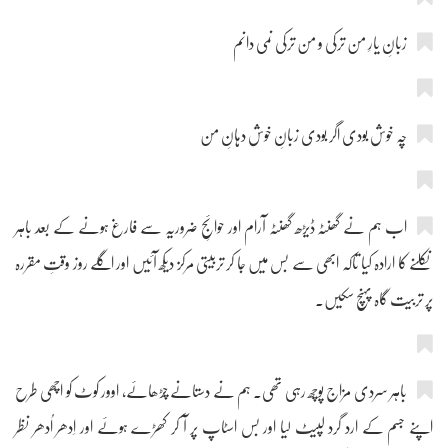
زبانِ یارِ من ترکی و من ترکی نمی دانم
چہ خوش بودی اگر بودی زبانِ خوش دہانِ من
اب ہم نے گھنٹہ ڈیڑھ گھنٹہ آرام اور حوائجِ ضروریہ سے فارغ ہونے کے بعد باہر
نکلنے کا ارادہ کیا تاکہ ابھی سے بس میں جا کر تربیتی مرکز دیکھ آئیں اور اگلے روز وقتِ مقررہ
پر تربیت گاہ پہنچ سکیں۔
باہر سردی مزاج پوچھ رہی تھی۔ ہم نے دستانے چڑھائے، اوور کوٹ کو اچھی طرح
اپنے جسم کے ارد گرد لپیٹ لیا اور بس اسٹاپ پر آ کر کھڑے ہوئے اور اِدھر اُدھر نظر