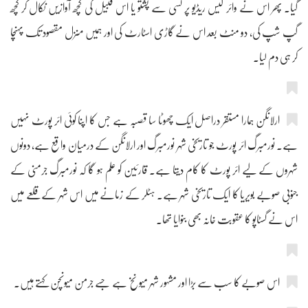
گیا۔ پھر اس نے وائر لیس ریڈیو پر کسی سے پشتو یا اس قبیل کی کچھ آوازیں نکال کر کچھ
گپ شپ کی، دو منٹ بعد اس نے گاڑی اسٹارٹ کی اور ہمیں منزل مقصود تک پہنچا
کر ہی دم لیا۔
ارلانگن ہمارا مستقر دراصل ایک چھوٹا سا قصبہ ہے جس کا اپنا کوئی ائر پورٹ نہیں
ہے۔ نورمبرگ ائر پورٹ جو تاریخی شہر نورمبرگ اور ارلانگن کے درمیان واقع ہے، دونوں
شہروں کے لیے ائر پورٹ کا کام دیتا ہے۔ قارئین کو علم ہو گا کہ نورمبرگ جرمنی کے
جنوبی صوبے بویریا کا ایک تاریخی شہر ہے۔ ہٹلر کے زمانے میں اس شہر کے قلعے میں
اس نے گسٹاپو کا عقوبت خانہ بھی بنوایا تھا۔
اس صوبے کا سب سے بڑا اور مشہور شہر میونخ ہے جسے جرمن میونچن کہتے ہیں۔