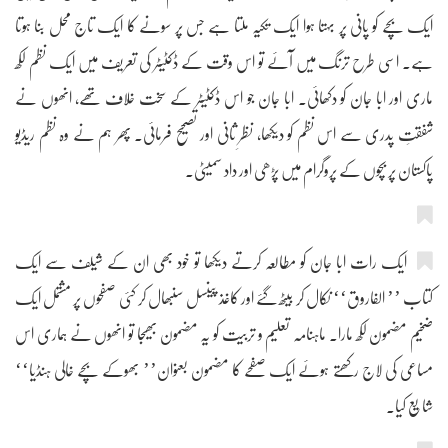
ایک بچے کو پانی پر بہتا ہوا ایک تکیہ ملتا ہے جس پر سونے کا ایک تاج محل بنا ہوتا
ہے۔ اسی طرح ترنگ میں آئے تو اس وقت کے ڈکٹیٹر کی تعریف میں ایک نظم لکھ
ماری اور ابا جان کو دکھائی۔ ابا جان جو اس ڈکٹیٹر کے سخت خلاف تھے، انھوں نے
شفقتِ پدری سے اس نظم کو دیکھا، نظرِ ثانی اور تصحیح فرمائی۔ پھر ہم نے وہ نظم ریڈیو
پاکستان پر بچوں کے پروگرام میں پڑھی اور داد سمیٹی۔
ایک رات ابا جان کو مطالعہ کرتے دیکھا تو خود بھی ان کے شیلف سے ایک
کتاب ’’ الفاروق‘‘ نکال کر بیٹھ گئے اور کاغذ پینسل سنبھال کر کئی صفحوں پر مشتمل ایک
ضخیم مضمون لکھ مارا۔ ماہنامہ تعلیم و تربیت کو یہ مضمون بھیجا تو انھوں نے ہماری اس
مساعی کی لاج رکھتے ہوئے ایک صفحے کا مضمون بعنوان’’ بھوکے بچے خالی ہنڈیا‘‘
شایع کیا۔