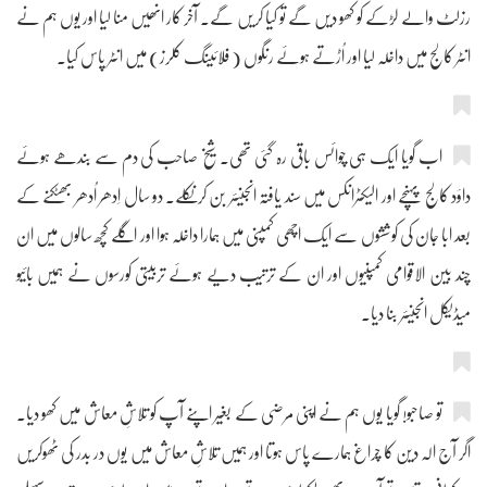
رزلٹ والے لڑکے کو کھو دیں گے تو کیا کریں گے۔ آخر کار انھیں منا لیا اور یوں ہم نے
انٹر کالج میں داخلہ لیا اور اُڑتے ہوئے رنگوں ( فلائینگ کلرز) میں انٹر پاس کیا۔
اب گویا ایک ہی چوائس باقی رہ گئی تھی۔ شیخ صاحب کی دم سے بندھے ہوئے
داؤد کالج پہنچے اور الیکٹرانکس میں سند یافتہ انجینئر بن کر نکلے۔ دو سال اِدھر اُدھر بھٹکنے کے
بعد ابا جان کی کوششوں سے ایک اچھی کمپنی میں ہمارا داخلہ ہوا اور اگلے کچھ سالوں میں ان
چند بین الاقوامی کمپنیوں اور ان کے ترتیب دیے ہوئے تربیتی کورسوں نے ہمیں بائیو
میڈیکل انجینئر بنا دیا۔
تو صاحبو! گویا یوں ہم نے اپنی مرضی کے بغیر اپنے آپ کو تلاشِ معاش میں کھو دیا۔
اگر آج الہ دین کا چراغ ہمارے پاس ہوتا اور ہمیں تلاشِ معاش میں یوں در بدر کی ٹھوکریں