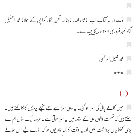
نوٹ ۱۔ یہ کتاب اب ماشاء اللہ، ماہنامہ تعمیرِ افکار کراچی کے مولانا محمد اسمٰعیل
آزاد نمبر فروری ۲۰۱۱ ء؁ کا حصہ ہے۔
محمد خلیل الرحمٰن
٭٭٭
(۱)
ہمیں کالے پانی کی سزا ہو گئی۔ یہ وہی سزا ہے جسے منچلے پردیس کاٹنا کہتے ہیں۔
سنتے ہیں کہ قسمت والوں ہی کے مقدر میں یہ سزا ہوتی ہے۔ عرصہ ایک سال ہم نے
بڑی کٹھنائیاں برداشت کیں اور یہ وقت کاٹا۔ پھر یوں ہوا کہ ہمارے لیے اس علاقے