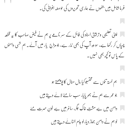
فرما شامل ہیں جنھوں نے ہماری تحریروں کی حوصلہ افزائی کی۔
اپنی تعلیمی و تربیتی اسناد کی فائل کے سر نامے پر ہم نے فیض صاحب کا یہ قطعہ
چسپاں کر رکھا ہے، سو وہ آپ کی بھی نذر ہے، جو مزاجِ یار میں آئے۔ ہم تہی دامنوں
کے پاس تو کچھ بھی نہیں۔
ہم خستہ تنوں سے محتسبو کیا مال منال کا پوچھتے ہو
جو عمر سے ہم نے بھر پایا، سب سامنے لائے دیتے ہیں
دامن میں ہے مشتِ خاکِ جگر، ساغر میں ہے خونِ حسرتِ مئے
لو ہم نے دامن جھاڑ دیا، لو جام الٹائے دیتے ہیں