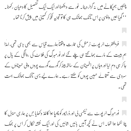
پلکیں جھپکانے میں نہ گزار دینا۔ غور سے دیکھنا اور ایک ایک تفصیل کا دھیان رکھنا۔
‘‘ گویا ہمیں واپسی پر اس تانک جھانک ہی کا تو تجزیہ لکھ کر کمپنی میں پیش کرنا تھا۔
فرینکفرٹ ائر پورٹ ٹرمنل کی عمارت واقعتاً ہمارے قیاس سے بھی بڑی تھی، لہٰذا
ہم ہیبت کے مارے بھاگتے ہی چلے گئے اور نورمبرگ کی فلائٹ کی روانگی کے ہال پر
جا کر ہی دم لیا اور وہاں پر اطمینان کے ساتھ بیٹھ کر گورے گورے چہروں والی حسیناؤں کے
سردی سے تمتمائے حسین چہروں کو تکتے رہے۔ ہمارے لیے یہی تانک جھانک بہت
تھی۔
نورمبرگ ائر پورٹ سے ٹیکسی لی اور ڈرائیور کو چھپا ہوا کاغذ دکھایا جس پر ہماری منزل کا
پتا لکھا ہوا تھا۔ اس نے کچھ آئیں بائیں شائیں کی اور ایک نقشہ نکال کر اس پر جھک