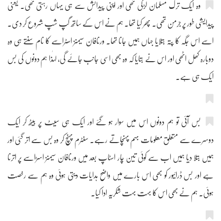
وہ ایک ترک مسلمان لڑکی تھی اور اپنی پیدائش سے ہی یہاں رہتی تھی۔ یعنی
پیدایشی طور پر جرمن تھی۔ پھر کیا تھا۔ ہم نے اس کے ساتھ گپ شپ شروع کر دی۔
اسے اس جگہ کا پتہ بتلایا جہاں ہمیں جانا تھا۔ ورنافان سیمنز اسٹراسے کا نام سنتے ہی وہ
دوبارہ کھل اٹھی اور اس نے بتایا کہ وہ بھی اسی جانب جائے گی، لہٰذا ہم دونوں کی بس
ایک ہی ہے۔
بس آئی تو ہم دونوں اس میں سوار ہو گئے اور ایک ہی سیٹ پر بیٹھ کر ایک
دوسرے سے متعلق معلومات بہم پہنچاتے رہے۔ سنٹرم پہنچ کر وہ بس سے اتر گئی اور
ہمیں بتلا دیا ہمیں اب سے کوئی تین چار اسٹاپ بعد میں ورنافان سیمنز اسڑاسے پر اترنا
ہے اور بس ڈرائیور کو بھی اس بارے میں واضح ہدایات دیتی ہوئی وہ ہم سے رخصت
ہوئی۔ ہم نے بھی اس کا بہت بہت شکریہ ادا کیا۔