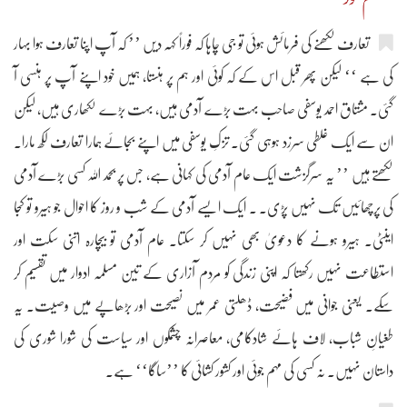
تعارف لکھنے کی فرمائش ہوئی تو جی چاہا کہ فوراً کہہ دیں ’’ کہ آپ اپنا تعارف ہوا بہار
کی ہے ‘‘ لیکن پھر قبل اس کے کہ کوئی اور ہم پر ہنستا، ہمیں خود اپنے آپ پر ہنسی آ
گئی۔ مشتاق احمد یوسفی صاحب بہت بڑے آدمی ہیں، بہت بڑے لکھاری ہیں، لیکن
ان سے ایک غلطی سرزد ہوہی گئی۔ تزکِ یوسفی میں اپنے بجائے ہمارا تعارف لکھ مارا۔
لکھتے ہیں ’’ یہ سرگزشت ایک عام آدمی کی کہانی ہے، جس پر بحمد اللہ کسی بڑے آدمی
کی پرچھائیں تک نہیں پڑی۔ ۔ ایک ایسے آدمی کے شب و روز کا احوال جو ہیرو تو کجا
اینٹی۔ ہیرو ہونے کا دعویٰ بھی نہیں کر سکتا۔ عام آدمی تو بیچارہ اتنی سکت اور
استطاعت نہیں رکھتا کہ اپنی زندگی کو مردم آزاری کے تین مسلمہ ادوار میں تقسیم کر
سکے۔ یعنی جوانی میں فضیحت، ڈھلتی عمر میں نصیحت اور بڑھاپے میں وصیت۔ یہ
طغیانِ شباب، لاف ہائے شادکامی، معاصرانہ چشمکوں اور سیاست کی شورا شوری کی
داستان نہیں۔ نہ کسی کی مہم جوئی اور کشور کشائی کا ’’ساگا‘‘ ہے۔