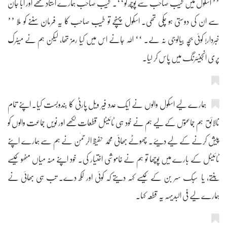
’’ اسکول میں طیب صاحب سے پوچھ لو‘‘۔ طیب صاحب ہمارے استاد تھے اور ابا جان
سے ان کی دوستی ہو چکی تھی۔ اسکول پہنچے تو طیب صاحب کا یہ فرمان سننے کو ملا ’’
خبردار! کوئی بچہ بیالوجی نہ لے۔ ‘‘ اللہ جانے اس میں کیا رمز تھا، لیکن ہم نے میٹرک
پری انجینئرنگ میں پاس کر لیا۔
ہمارے لیے اسکول والوں نے ایک عدد فیر ویل پارٹی کا بندوبست کیا۔ اپنے تمام
نالائق ہم جماعتوں کے لیے ہم نے خود ہی ٹائیٹل قطعات لکھے اور نویں جماعت والوں کو
پیش کرنے کے لیے دیئے۔ چھوٹے بھائی محمد حفیظ الرحمٰن نے ہم سے ہمارے اپنے
ٹائیٹل کے بارے میں پوچھا تو ہم نے خاموشی اختیار کی۔ خود اپنے منہ میاں مٹھو کیسے
بنتے، یا سُبک سر بن کے کیسے کہہ دیتے کہ کوئی اور لکھ دے۔ تب ہی بھائی نے
ہمارے لیے فی البدیہہ یہ قطعہ کہا۔