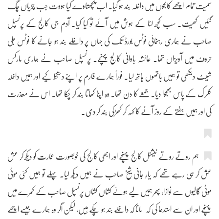
سمیت تمام اچھے کالجوں میں داخلہ بند ہو گیا۔ اب پچھتاوے کیا ہووت جب چڑیاں چگ
گئیں کھیت۔ سب کچھ لٹا کے ہوش میں آئے تو کیا کیا۔ آدم جی کالج کے پرنسپل
صاحب نے ہماری رہنمائی نوٹس بورڈ تک کی جہاں پر داخلے بند ہو جانے کا نوٹس جلی
حروف میں آویزاں تھا۔ عائشہ باوانی کالج پہنچے۔ پرنسپل صاحب نے ہماری مارکس
شیٹ دیکھی تو ہمیں ہاتھوں ہاتھ لیا۔ فوراً ہمارے فارم پر اپنے دستخط کیے اور ہمیں داخلہ
کلرک کے پاس بھجوا دیا۔ جمعے کا دن تھا۔ وہ اپنا کھاتا بند کر چکا تھا۔ اس نے معذرت
کی اور ہمیں ہفتے کے روز آنے کا کہہ کر کھڑکی بند کر دی۔
ہم روتے روتے نیشنل کالج پہنچے اور ابھی کالج کی خوبصورت عمارت کو دیکھ کر عش
عش کر ہی رہے تھے کہ یارِ جانی شیخ صاحب نے ہمیں دیکھ لیا۔ پہلے تو ہمیں کئی موٹی
موٹی گالیوں سے نوازا، پھر ہمیں لیے ہوئے کشاں کشاں پرنسپل صاحب کے کمرے میں
پہنچے اور ان سے استدعا کی کہ مانا کہ داخلے بند ہو چکے ہیں، لیکن اگر وہ ہمارے جیسے اچھے