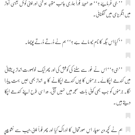
’’ جی فرمایئے ؟‘‘ وہ حسینہ فوراً ہماری جانب متوجہ ہو گئی اور اپنی کوئل جیسی آواز
میں انگریزی میں گنگنائی۔
’’ کیا اس جگہ کا نام نیو مالے ہے ؟‘‘ ہم نے ڈرتے ڈرتے پوچھا۔
’’جی؟‘‘ اس نے غور سے سننے کی کوشش کی اور پھر ایک خوبصورت اندازِ پریشانی
میں کندھے اچکائے۔ جرمنوں کا یوں کندھے اچکانے کا یہ انداز بھی ہمیں بہت پیارا
لگا۔ جرمنوں کو جب بھی کوئی بات سمجھ میں نہیں آتی، وہ اسی طرح اپنے کندھے اچکا
دیتے ہیں۔
ہم نے کچھ دیر سوچا، اس صورتحال کا ادراک کیا اور پھر فوراً اپنی جیب سے ٹشو پیپر