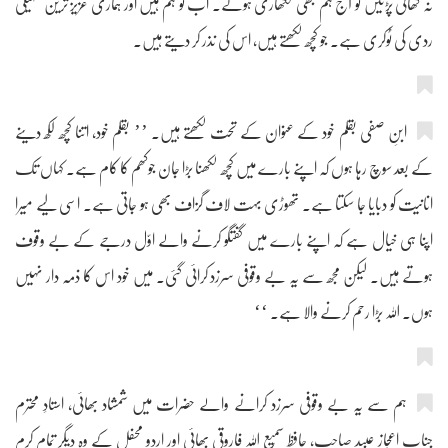
نہ کھانی پڑتیں تو آج ہم بھی لکھاری ہوتے۔ اب تو ہم ہیں اور ہماری عزیز ترین سہیلی
ردی کی ٹوکری ہے۔ جو کچھ لکھتے ہیں، اس کی نذر کر دیتے ہیں۔
ابنِ صفی بقلم خود کے عنوان کے تحت لکھتے ہیں۔ ’’ بقلم خود، اتنا کچھ لکھ دینے
کے بعد سوچ رہا ہوں کہ اپنے بارے میں کچھ لکھنا بڑا جان جوکھم کا کام ہے۔ کہاں تک
انانیت کو دبایا جا سکتا ہے۔ تھوڑی بہت لاف گزاف بھی ہو جاتی ہے۔ اسی لیے میرا
اپنا ہی خیال ہے کہ اپنے بارے میں گفتگو کرنے والے اوّل درجے کے بے وقوف
ہوتے ہیں۔ لیکن مجھ سے یہ بے وقوفی سرزد کرائی گئی۔ میں خود اس کا ذمہ دار نہیں
ہوں۔ اللہ بڑا رحم کرنے والا ہے۔ ‘‘
ہم سے یہ بے وقوفی سرزد کرانے والے حضرات میں شمشاد بھائی، استادِ محترم
جناب اعجاز عبید صاحب، حافظ سمیع اللہ فاروقی بھائی اور اردو محفل کے وہ دیگر تمام کرم