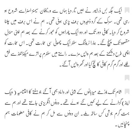
ایک جگہ بس ڈرائیور نے ہمیں تار دیا جہاں سے ورنافان سیمنز اسٹراسے شروع ہو
رہی تھی۔ سڑک کے گرد ڈھیروں برف پڑی ہوئی تھی۔ ہم نے اس برف میں چلنا
شروع کر دیا۔ کافی دور تک اور دو ایک چوراہوں کو عبور کرنے کے بعد ہم اپنی منزلِ
مقصود تک پہنچ گئے۔ ہمارا ٹریننگ سنٹر ایک چھوٹی سی عمارت تھی۔ اس عمارت کو
اچھی طرح دیکھنے کے بعد ہم واپس مڑے۔ راستے میں سنٹرم پر اترے میکڈانلڈ سے فش
فلے اور گرم گرم کافی کا لنچ کیا اور گھر واپس آ گئے۔
شام تک بوڑھے میزبانوں کے بیٹی اور داماد بھی آ گئے جو ہفتے کا اختتامیہ ( ویک
اینڈ) گزارنے کے لیے کہیں گئے ہوئے تھے۔ دونوں انگریزی جانتے تھے اور ہم سے
بہت گرم جوشی کس ساتھ ملے۔ ان دونوں سے مل کر ہم نے کافی معلومات بہم
پہنچائیں۔