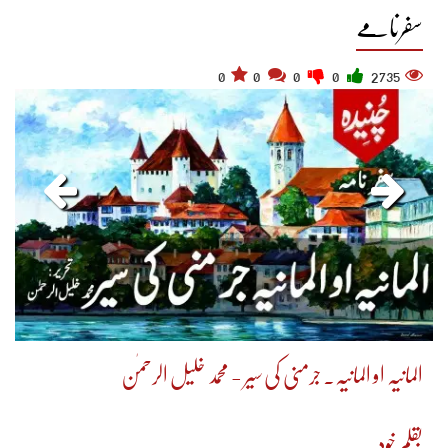
سفرنامے
0
0
0
0
2735
المانیہ او المانیہ۔ جرمنی کی سیر - محمد خلیل الرحمٰن
بقلم خود