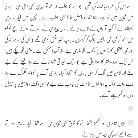
سے اس کی عمر دریافت کی تھی۔ چوہے کا جواب کہ عمر تو میری بھی اتنی ہی ہے پر
میں بچپن میں ذرا بیمار رہتا تھا، دراصل ہمارا بھی جواب ہے۔ بچپن میں ایک مرتبہ
ٹائیفائڈ نے آ گھیرا تو جان کے لالے پڑ گئے۔ ماں پیاری نے، روتے ہوئے بچے کو گود
میں اٹھا کر کئی کئی راتیں جاگ کر گزاریں۔ باپ فقیر منش آدمی تھے ( جن کی سادہ زندگی
اور محیر العقل کارناموں پر کتاب لکھ ماری ہے، جو تقریباً مکمل ہے۔ یعنی لکھ چکے ہیں،
بس ایک عدد پبلشر کا ملنا باقی ہے )۱،ایک خیراتی شفا خانے سے دوا لینے کے لیے
گئے اور لائن میں لگ کر اپنی باری کا انتظار کیا۔ باری آنے پر کاونٹر کلرک نے دوا
دیتے وقت کہا کہ یہ دوا فلاں جماعت کی جانب سے ہے تو اسی وقت دوا زمین پر انڈیل
دی اور گھر چلے آئے۔
ہمیں شاعری اور لکھنے لکھانے کا شوق بھی بچپن ہی سے تھا۔ ایک مرتبہ سوتے
سے اٹھے اور کچی نیند میں بڑبڑائے