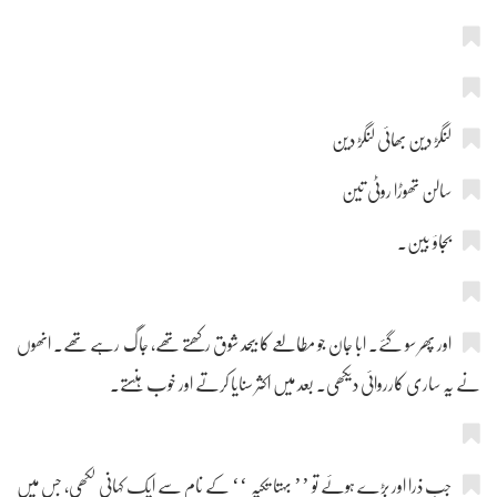
لنگڑ دین بھائی لنگڑ دین
سالن تھوڑا روٹی تین
بجاؤ بین۔
اور پھر سو گئے۔ ابا جان جو مطالعے کا بیحد شوق رکھتے تھے، جاگ رہے تھے۔ انھوں
نے یہ ساری کارروائی دیکھی۔ بعد میں اکثر سنایا کرتے اور خوب ہنستے۔
جب ذرا اور بڑے ہوئے تو ’’ بہتا تکیہ ‘‘ کے نام سے ایک کہانی لکھی، جس میں