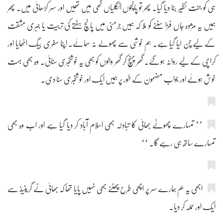
ہی کو جنت نظیر بنا دیا گیا۔ پھر تو پانچوں انگلیاں گھی میں تھیں اور سر کڑھائی میں۔ پھر
ہمیں یہ مژدہ جاں فزا سننے کو ملا کہ ہمیں جرمنی میں پانچ ہفتے کی تربیت یا جبری مشقت
کے لیے چن لیا گیا ہے۔ ہم خوشی سے پھولے نہ سمائے۔ اپنا سفری بیگ اٹھایا اور
کراچی کے لیے روانہ ہو گئے۔ گھر پہنچ کر گھر والوں کو بھی یہ خوشخبری سنائی۔ وہ بھی بہت
خوش ہوئے اور جواب مضمون کے طور پر ہمیں ایک اور خوشخبری سنا دی۔
’’ تمہارے چھوٹے بھائی کا تبادلہ بھی اسلام آباد کر دیا گیا ہے اور اب وہ بھی
تمہارے ساتھ ہی رہے گا۔ ‘‘
ابھی یہ بم ہمارے سر پر اچھی طرح پھٹنے بھی نہیں پایا تھا کہ بھائی نے گرینیڈ سے
ایک اور حملہ کر دیا۔