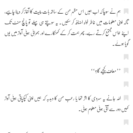
ہم نے سوچا کہ اب ہمیں اس مظہرِ حسن کے ساتھ بات چیت کا آغاز کر دینا چاہیے،
تاکہ اپنی معلومات میں خاطر خواہ اضافہ کر سکیں۔ یہ سوچتے ہی پہلے تو پانچ منٹ تک
اپنے حواس مجتمع کرتے رہے، پھر ہمت کر کے کھنکارے اور بھرائی ہوئی آواز میں یوں
گویا ہوئے۔
’’ معاف کیجیے گا؟‘‘
اللہ جانے یہ سردی کا اثر تھا یا رعبِ حسن کا دبدبہ کہ ہمیں اپنی کپکپاتی ہوئی آواز
کہیں دور سے آتی ہوئی معلوم ہوئی۔