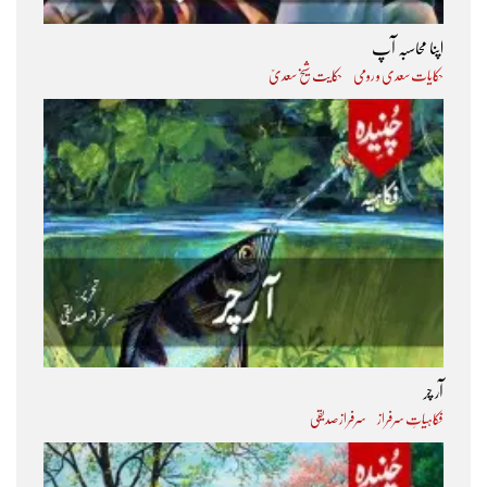
اپنا محاسبہ آپ
حکایات سعدی و رومی
حکایت شیخ سعدیؒ
آر چر
فکاہیاتِ سرفراز
سرفراز صدیقی