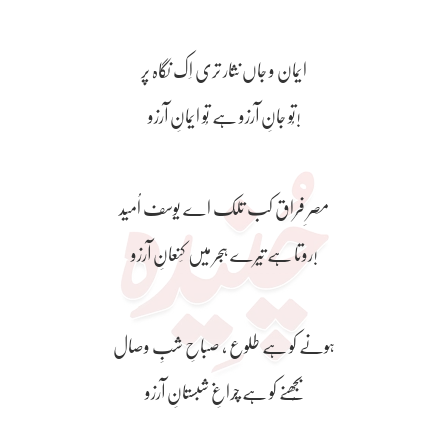
ایمان و جاں نثار تری اِک نگاہ پر
تُو جانِ آرزو ہے تُو ایمانِ آرزو!
مصرِ فراق کب تلک اے یوسف اُمید
روتا ہے تیرے ہجر میں کِنعانِ آرزو!
ہونے کو ہے طلوع ، صباحِ شبِ وصال
بُجھنے کو ہے چراغِ شبستانِ آرزو