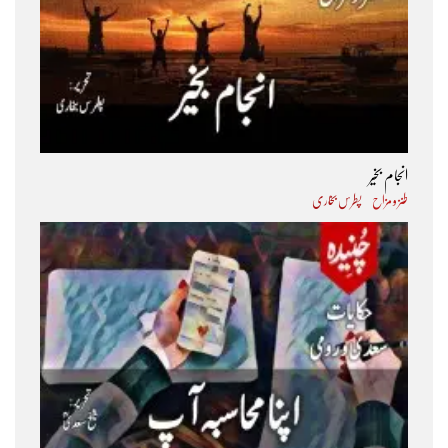
انجام بخیر
طنز و مزاح
پطرس بخاری