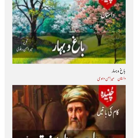
باغ و بہار
داستان
میر امن دہو ی