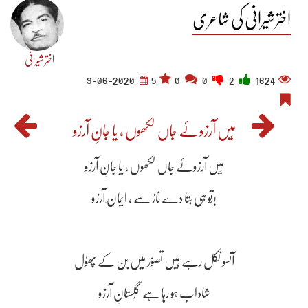
اختر شیرانی کی شاعری
اختر شیرانی
9-06-2020
5
0
0
2
1624
مَیں آرزوئے جاں لکھوں ، یا جانِ آرزو
مَیں آرزوئے جاں لکھوں ، یا جانِ آرزو
تُو ہی بتا دے ناز سے ، ایمان ِآرزو!
آنسو نکل رہے ہیں تصوّر میں بن کے پھوُل
شاداب ہو رہا ہے گُلستانِ آرزو