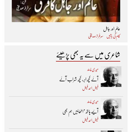
عالم اور جاہل
کام کی باتیں
سرفراز صدیقی
شاعری میں سے یہ بھی پڑھیئے
میری پسند
آئے کچھ ابر، کچھ شراب آئے
فیض احمد فیض
میری پسند
آئیے ہاتھ ’اٹھائیں ہم بھی
فیض احمد فیض