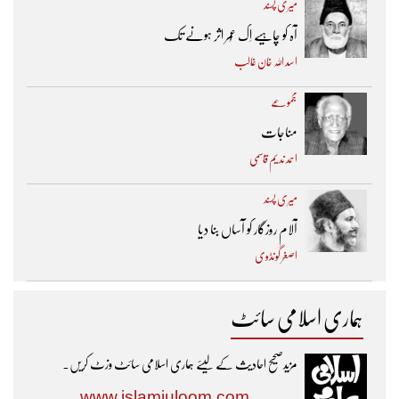
میری پسند
آہ کو چاہیے اِک عُمر اثر ہونے تک ​
اسد اللہ خان غالب
مجموعے
مناجات
احمد ندیم قاسمی
میری پسند
آلام روزگار کو آساں بنا دیا
اصغر گونڈوی
ہماری اسلامی سائٹ
مزیدصحیح احادیث کے لیئے ہماری اسلامی سائٹ وزٹ کریں۔
www.islamiuloom.com