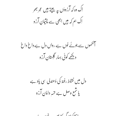
اِک وہ کہ آرزوؤں پہ جیتے ہیں عُمر بھر
اِک ہم کہ ہیں ابھی سے پشیمانِ آرزو
آنکھوں سےجوئےخوں ہے رواں دل ہےداغ داغ
دیکھے کوئی بہارِ گُلستانِ آرزو
دل میں نشاط ِ رفتہ کی دُھندلی سی یاد ہے
یا شمعِ وصل ہے تہہِ دامانِ آرزو