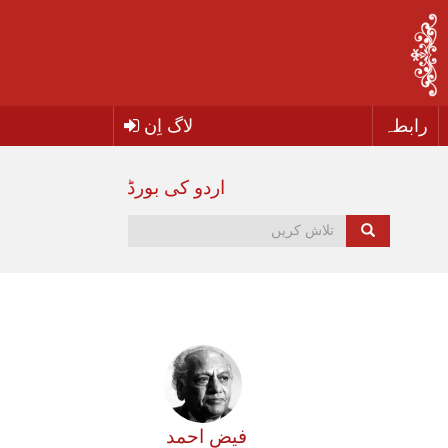
رابطہ
لاگ اِن
اردو کی بورڈ
فیض احمد