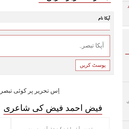
آپکا نام
پوسٹ کریں
اِس تحریر پر کوئی تبصر
فیض احمد فیض کی شاعری
نصیب آزمانے کے دن آرہے ہیں