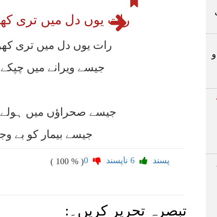
رات یوں دل میں تری کھو
رات یوں دل میں تری کھوئ
و
جیسے ویرانے میں چپکے س
جیسے صحراؤں میں ہولے س
جیسے بیمار کو بے وجہ
پسند
6
ناپسند
0
( 100 % )
تبصرہ تحریر کریں۔: