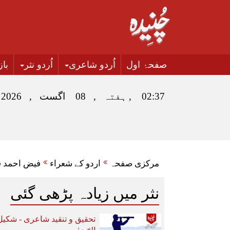
صفحۂ اول
اُردو شاعری
اُردو نثر
با
02:37 , ہفتہ , 08 اگست , 2026
مرکزی صفحہ
اردو کے شعراء
فیض احمد 
نثر میں زیادہ پڑھی گئی
تحقیق و تنقید شاعری - شکیل