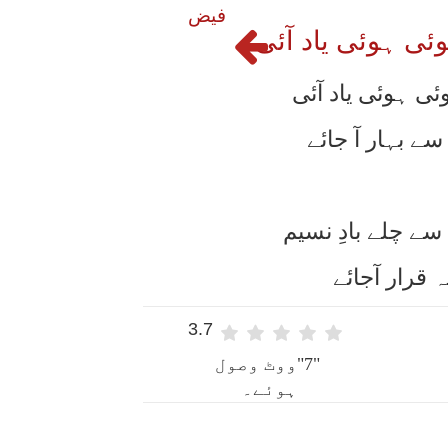
فیض
ئی ہوئی یاد آئی
ی ہوئی یاد آئی
ے بہار آ جائے
ے چلے بادِ نسیم
 قرار آجائے
3.7
"7"ووٹ وصول
ہوئے۔