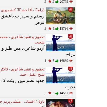
5
3
20779
ڈرامے - آغا حشرؔ کاشمیری
رستم و سہراب یاعشق 
فرض
5
4
19796
تحقیق و تنقید شاعری - محمد
شعیب
اُردو شاعری میں طنز و
مزاح
4
5
16869
تحقیق و تنقید شاعری - ڈاکٹر
شیخ عقیل احمد
جدید نظم میں ہیئت کے
تجربے
5
5
14581
ناول / افسانے - منشی پریم چن