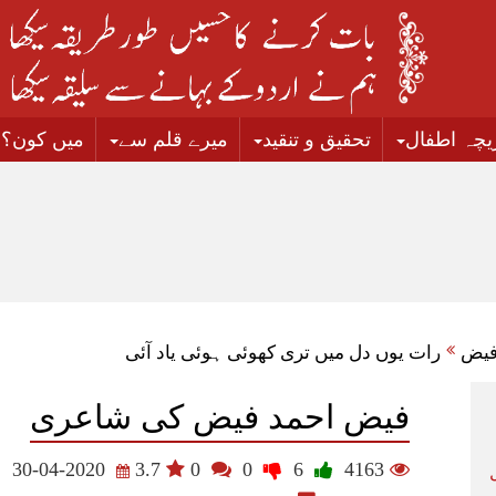
زیچہ اطفال
تحقیق و تنقید
میرے قلم سے
میں کون؟
فیض
رات یوں دل میں تری کھوئی ہوئی یاد آئی
فیض احمد فیض کی شاعری
30-04-2020
3.7
0
0
6
4163