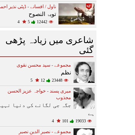
ناول / افسانے - ڈپٹی نذیر احمد
توبۃ النصوح
4
5
12442
شاعری میں زیادہ پڑھی
گئی
مجموعے - سید محسن نقوی
نظم
5
12
23448
میری پسند - خواجہ عزیز الحسن
مجذوب
جگہ جی لگانے کی دنیا نہیں
ہے
4
101
19033
مجموعے - نصیر الدین نصیر