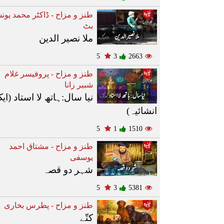
طنز و مزاح - ڈاکٹر محمد یو
بٹ
ملا نصیر الدین
5
3
2663
طنز و مزاح - پروفیسر غلام
شبیر رانا
نیا سال:ہاتھ لا استاد (ای
انشائیہ)
5
1
1510
طنز و مزاح - مشتاق احمد
یوسفی
شہر دو قصہ
5
3
5381
طنز و مزاح - پطرس بخاری
کتّے