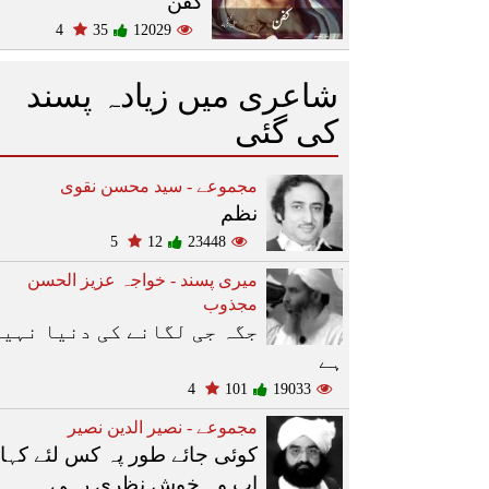
کفن
4
35
12029
شاعری میں زیادہ پسند
کی گئی
مجموعے - سید محسن نقوی
نظم
5
12
23448
میری پسند - خواجہ عزیز الحسن
مجذوب
جگہ جی لگانے کی دنیا نہیں
ہے
4
101
19033
مجموعے - نصیر الدین نصیر
کوئی جائے طور پہ کس لئے کہا
اب وہ خوش نظری رہی