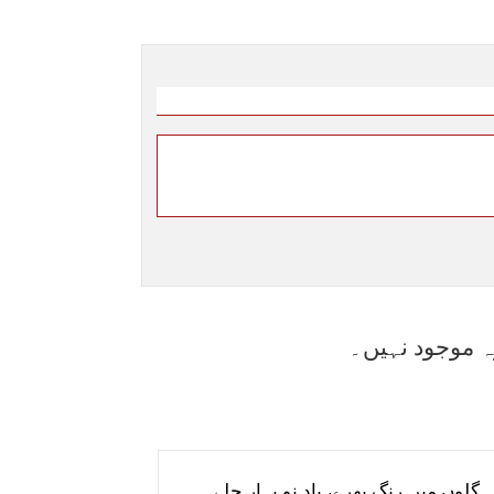
ہ موجود نہیں۔
گلوں میں رنگ بھرے، بادِ نو بہار چلے