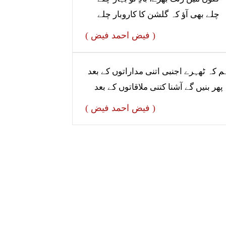
چلے بھی آؤ کہ گلشن کا کاروبار چلے
( فیض احمد فیض )
م کہ ٹھہرے اجنبی اتنی مداراتوں کے بعد
پھر بنیں گے آشنا کتنی ملاقاتوں کے بعد
( فیض احمد فیض )