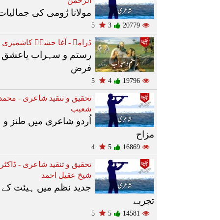
الرّحمٰن
مولانا رُومی کی جمالیات
5
3
20779
ڈرامے - آغا حشرؔ کاشمیری
رستم و سہراب یاعشق 
فرض
5
4
19796
تحقیق و تنقید شاعری - محمد
شعیب
اُردو شاعری میں طنز و
مزاح
4
5
16869
تحقیق و تنقید شاعری - ڈاکٹر
شیخ عقیل احمد
جدید نظم میں ہیئت کے
تجربے
5
5
14581