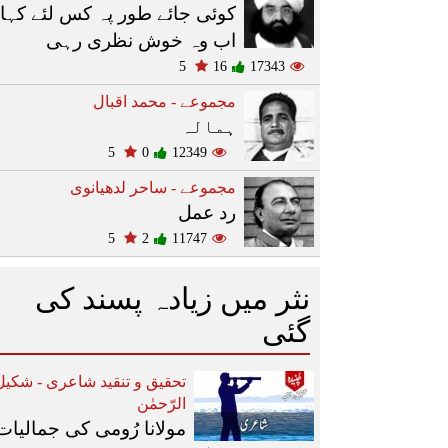
کوئی جائے طور پہ کس لئے کہا
اب وہ خوش نظری رہی
5
16
17343
مجموعے - محمد اقبال
ہمالہ
5
0
12349
مجموعے - ساحر لدھیانوی
رد عمل
5
2
11747
نثر میں زیادہ پسند کی
گئی
تحقیق و تنقید شاعری - شکیل
الرّحمٰن
مولانا رُومی کی جمالیات