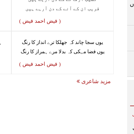
ں
قریب ان کے آنے کے دن آرہے ہیں
( فیض احمد فیض )
یوں سجا چاند کہ جھلکا ترے انداز کا رنگ
ہ
یوں فضا مہکی کہ بدلا مرے ہمراز کا رنگ
( فیض احمد فیض )
مزید شاعری