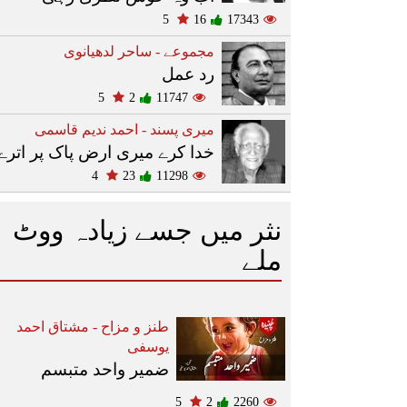
5
16
17343
مجموعے - ساحر لدھیانوی
رد عمل
5
2
11747
میری پسند - احمد ندیم قاسمی
خدا کرے میری ارض پاک پر اترے
4
23
11298
نثر میں جسے زیادہ ووٹ
ملے
طنز و مزاح - مشتاق احمد
یوسفی
ضمیر واحد متبسم
5
2
2260