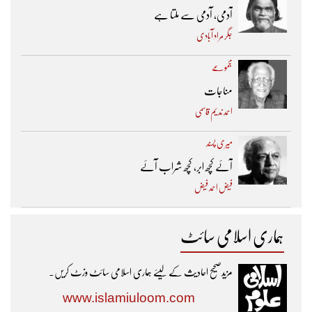
آدمی، آدمی سے ملتا ہے
جگر مراد آبادی
مجموعے
مناجات
احمد ندیم قاسمی
میری پسند
آئے کچھ ابر، کچھ شراب آئے
فیض احمد فیض
ہماری اسلامی سائٹ
مزیدصحیح احادیث کے لیئے ہماری اسلامی سائٹ وزٹ کریں۔
www.islamiuloom.com