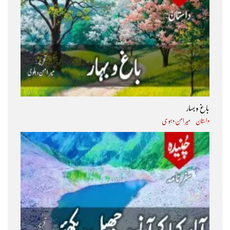
باغ و بہار
داستان
میر امن دہو ی