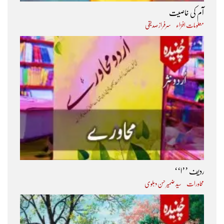
آم کی خاصیت
معلومات افزاء
سرفراز صدیقی
ردیف ’’ا‘‘
محاورات
سید ضمیر حسن دہلوی