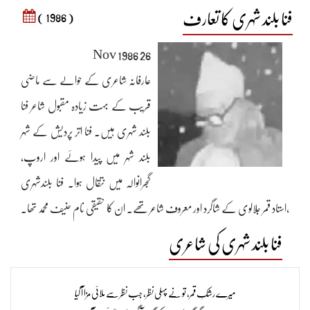
فنا بلند شہری کا تعارف
( 1986 )
26 Nov 1986
عارفانہ شاعری کے حوالے سے ماضی
قریب کے بہت زیادہ مقبول شاعر فنا
بلند شہری ہیں. فنا اتر پردیش کے شہر
بلند شہر میں پیدا ہوئے اور اروپ،
گجرانوالہ میں نتقال ہوا۔ فنا بلندشہری
،استاد قمر جلالوی کے شاگرد اور معروف شاعر تھے۔ ان کا حقیقی نام حنیف محمد تھا۔
میرے رشک قمر ایک غزلیہ قوالی ہے جس کو فنا بلند شہری نے لکھا ہے اور مشہور
فنا بلند شہری کی شاعری
صوفی قوالی گلوکار نصرت فتح علی خان نے اس قوالی کی آہنگ سازی کی ہے۔ یہ
سب سے پہلے سنہ 1988ء کو منظر عام پر پیش کیا گیا۔ اس کے بعد اس کے بھتیجے
میرے رشکِ قمر، تو نے پہلی نظر، جب نظر سے ملائی مزا آ گیا