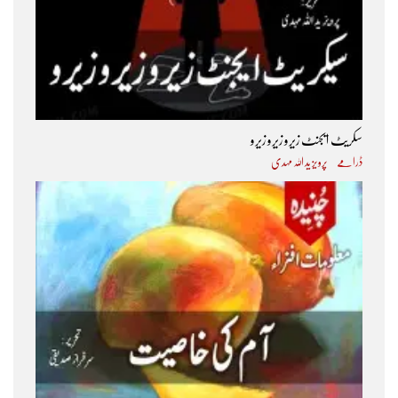
سکریٹ ایجنٹ زیرو زیرو زیرو
ڈرامے
پرویز ید اللہ مہدی