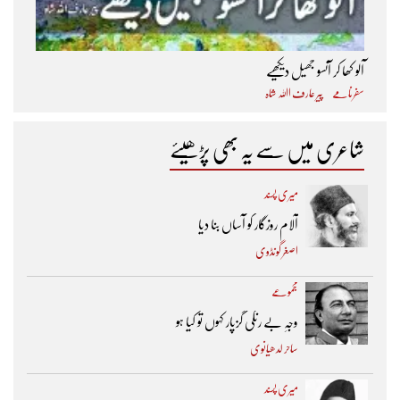
آلو کھا کر آنسو جھیل دیکھیے
سفرنامے
پیر عارف اﷲ شاہ
شاعری میں سے یہ بھی پڑھیئے
میری پسند
آلام روزگار کو آساں بنا دیا
اصغر گونڈوی
مجموعے
وجہِ بے رنگی گزپار کہوں تو کیا ہو
ساحر لدھیانوی
میری پسند