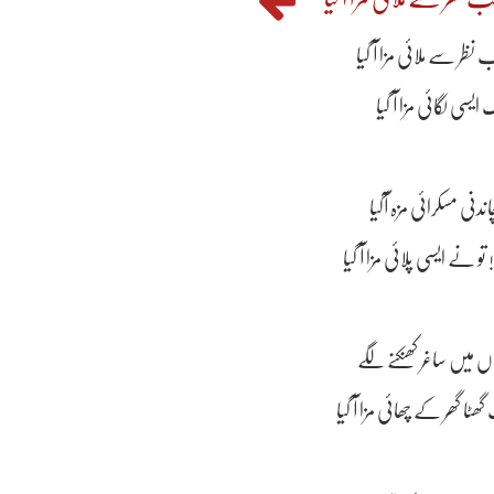
ظر سے ملائی مزا آ گیا
یسی لگائی مزا آ گیا
دنی مسکرائی مزہ آگیا
ے ایسی پلائی مزا آ گیا
داں میں ساغر کھنکنے لگے
 گھر کے چھائی مزا آ گیا