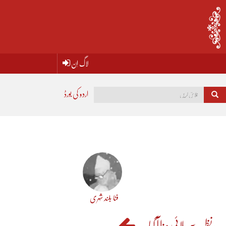
لاگ اِن
اردو کی بورڈ
فنا بلند شہری
نظر سے ملائی مزا آ گیا