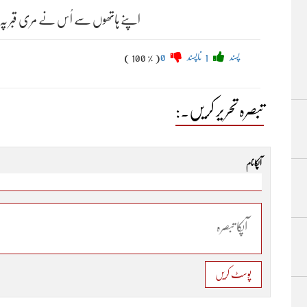
اپنے ہاتھوں سے اُس نے مری قبر پہ، چاد
پسند
1
ناپسند
0
( 100 % )
تبصرہ تحریر کریں۔:
آپکا نام
پوسٹ کریں