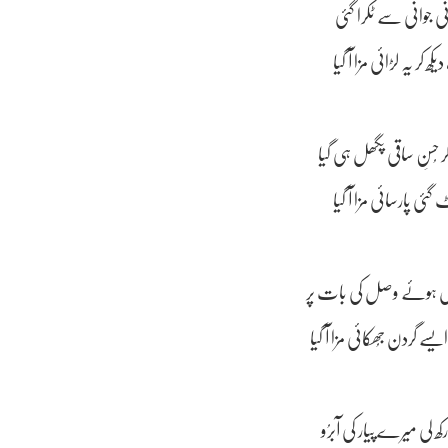
نی جوانی سے ٹکرا گئی
 کر یہ لڑائی مزا آ گیا
 حُسنِ ساقی پگھل ہی گیا
ئی پارسائی مزا آ گیا
عارض ہوئے وصل کی بات پر
گردن جُھکائی مزا آ گیا
ھ لی میرے پیار کی آبرُو