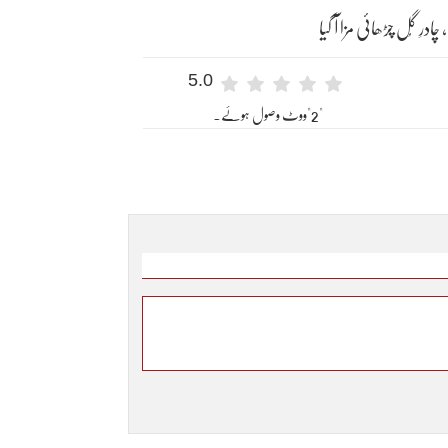
رِ گُل چڑھائی مزا آ گیا
5.0
"2"ووٹ وصول ہوئے۔