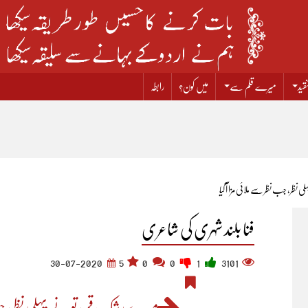
قید
میرے قلم سے
میں کون؟
رابطہ
 نظر، جب نظر سے ملائی مزا آ گیا
فنا بلند شہری کی شاعری
30-07-2020
5
0
0
1
3101
میرے رشکِ قمر، تو نے پہلی نظر، جب 