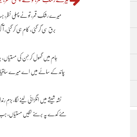
میرے رشکِ قمر، تو نے پہلی نظر، جب ن
برق سی گر گئی، کام ہی کر گئی، آگ ا
جام میں گھول کر حُسن کی مستیاں، چان
چاند کے سائے میں اے میرے ساقیا! تو ن
نشہ شیشے میں انگڑائی لینے لگا، بزمِ رِن
مئے کدے پہ برسنے لگیں مستیاں، جب گھٹا