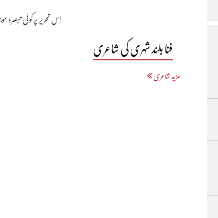
اِس تحریر پر کوئی تبصرہ م
فنا بلند شہری کی شاعری
مزید شاعری