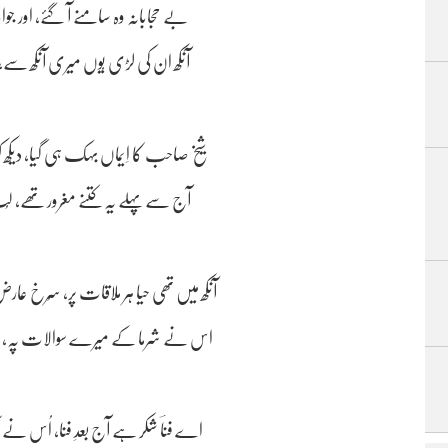
بے حجابانہ وہ سامنے آ گئے، اور جوا
آنکھ ان کی لڑی یُوں میری آنکھ سے، دیکھ
شیخ صاحب کا اِیماں بہک ہی گیا، دیکھ کر
آج سے پہلے یہ کتنے مغرور تھے، لُٹ گ
آنکھ میں تھی حیا ہر ملاقات پر، سُرخ 
اس نے شرما کے میرے سوالات پہ، ایسے 
اے فناؔ شکر ہے آج بعدِ فنا، اُس نے رک