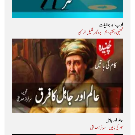
ادب اور جمالیات
تحقیق و تنقید - نثر
پروفیسر شکیل الرحمن
عالم اور جاہل
کام کی باتیں
سرفراز صدیقی