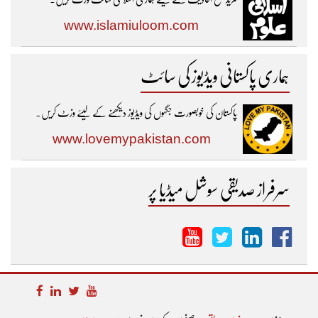
www.islamiuloom.com
ہماری پاکستانی ویڈیوز کی سائٹ
پاکستان کی خوبصورت جگہوں کی ویڈیوز دیکھنے کے لیئے وزٹ کریں۔
www.lovemypakistan.com
سرفراز صدیقی سوشل میڈیا پر