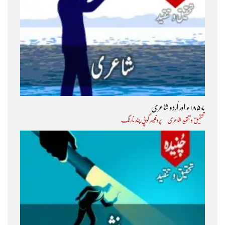
۱۸۵۷ء اور اُردو شاعری
تحقیق و تنقید شاعری
پروفیسر گوپی چند نارنگ