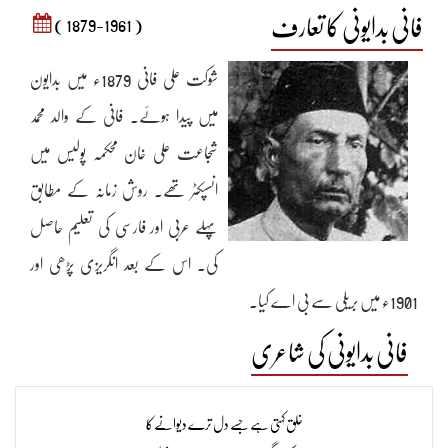
فانی بدایونی کا تعارف
( 1879-1961 )
شوکت علی فانی 1879ء میں بدایون
میں پیدا ہوئے۔ فانی کے والد محمد
شجاعت علی خان محکمہ پولیس میں
انسپکٹر تھے۔ روش زمانہ کے مطابق
پہلے عربی اور فارسی کی تعلیم حاصل
کی۔ اس کے بعد انگریزی پڑھی اور
1901ء میں بریلی سے بی اے کیا۔
فانی بدایونی کی شاعری
کالج چھوڑنے کے بعد کچھ عرصہ پریشانی کے عالم میں گزارا۔ لیکن شعر و سخن کی
دلچسپیاں ان کی تسلی کا ذریعہ بنی رہیں۔ 1908ء میں علی گڑھ سے ایل ایل بی کا
خلق کہتی ہے جسے دل ترے دیوانے کا
امتحان پاس کیا۔ لیکن وکالت کے پیشے سے انہیں کوئی دلچسپی نہ تھی۔ صرف