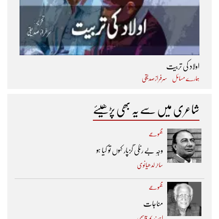
اولاد کی تربیت
ہمارے مسائل
سرفراز صدیقی
شاعری میں سے یہ بھی پڑھیئے
مجموعے
وجہِ بے رنگی گزپار کہوں تو کیا ہو
ساحر لدھیانوی
مجموعے
مناجات
احمد ندیم قاسمی