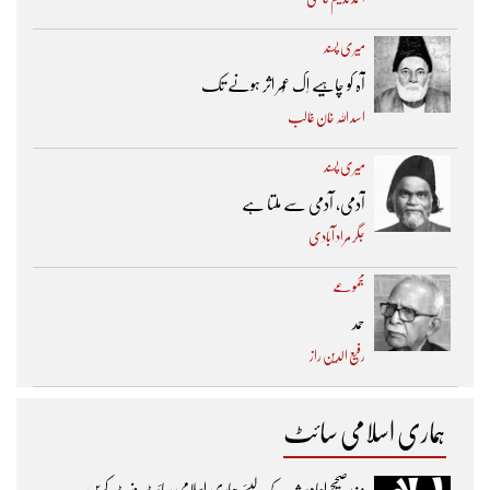
میری پسند
آہ کو چاہیے اِک عُمر اثر ہونے تک ​
اسد اللہ خان غالب
میری پسند
آدمی، آدمی سے ملتا ہے
جگر مراد آبادی
مجموعے
حمد
رفیع الدین راز
ہماری اسلامی سائٹ
مزیدصحیح احادیث کے لیئے ہماری اسلامی سائٹ وزٹ کریں۔