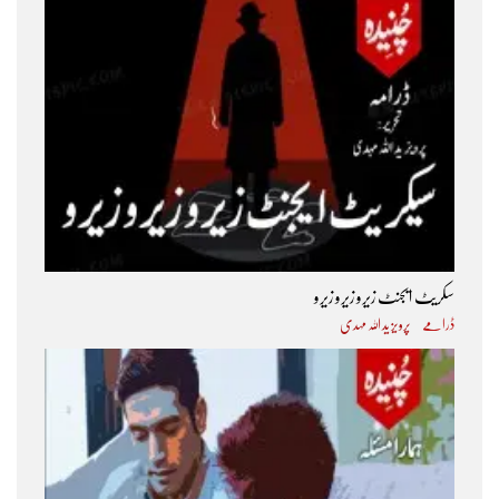
سکریٹ ایجنٹ زیرو زیرو زیرو
ڈرامے
پرویز ید اللہ مہدی