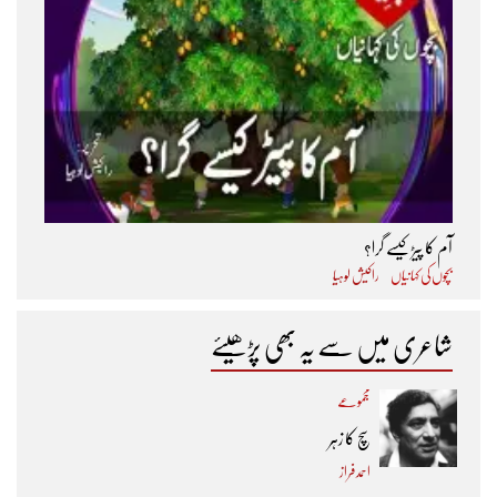
آم کا پیڑ کیسے گرا؟
بچوں کی کہانیاں
راکیش لوہیا
شاعری میں سے یہ بھی پڑھیئے
مجموعے
سچ کا زہر
احمد فراز