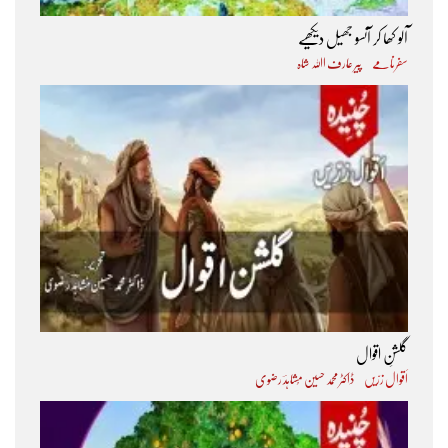
آلو کھا کر آنسو جھیل دیکھیے
سفرنامے
پیر عارف اﷲ شاہ
گلشنِ اقوال
اَقوال زرّیں
ڈاکٹر محمد حسین مُشاہدؔ رضوی