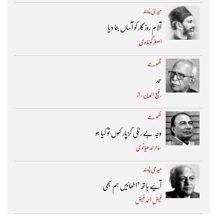
میری پسند
آلام روزگار کو آساں بنا دیا
اصغر گونڈوی
مجموعے
حمد
رفیع الدین راز
مجموعے
وجہِ بے رنگی گزپار کہوں تو کیا ہو
ساحر لدھیانوی
میری پسند
آئیے ہاتھ ’اٹھائیں ہم بھی
فیض احمد فیض