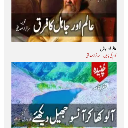
عالم اور جاہل
کام کی باتیں
سرفراز صدیقی