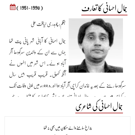
جمال احسانی کا تعارف
( 1951-1998 )
بقلم: چوہدری لیاقت علی
جمال احسانی کا آبائی شہر پانی پت تھا
جہاں سے ان کے والدین سرگودھا آکر
آباد ہو ئے۔ اس شہر میں انہوں نے
آنکھ کھولی۔ قریب قریب بیس سال
سرگودھا رہنے کے بعد یہ خاندان کراچی آکر آباد ہوا اور ۱۹۹۸ء میں اپنی وفات تک
وہ کراچی میں ہی رہے۔ جمال احسانی تمام عمر معاشی ناہمواری کا شکار رہے جس
جمال احسانی کی شاعری
میں اپنا ذاتی گھر نہ ہونے کا مسئلہ بھی شامل تھا۔ اس تمام جہد کا اثر ان کی ذات
پراور شاعری پر بھی نظر آتا ہے۔ میرے نزدیک اچھی شاعری کے لئے ذاتی
چراغ سامنے والے مکان میں بھی نہ تھا
تجربات کی بہت اہمیت ہے کیوں کہ جن حالات سے ایک حساس شخص گذرتا