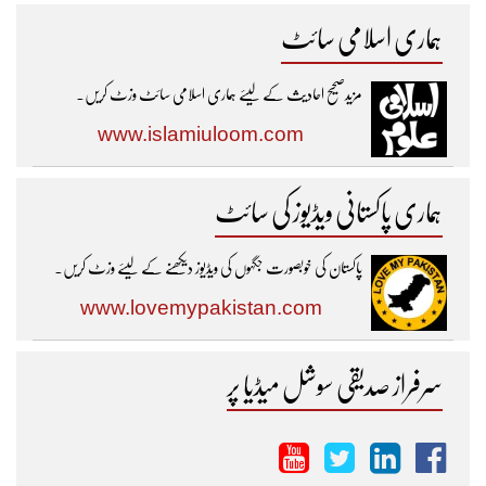
ہماری اسلامی سائٹ
مزیدصحیح احادیث کے لیئے ہماری اسلامی سائٹ وزٹ کریں۔
www.islamiuloom.com
ہماری پاکستانی ویڈیوز کی سائٹ
پاکستان کی خوبصورت جگہوں کی ویڈیوز دیکھنے کے لیئے وزٹ کریں۔
www.lovemypakistan.com
سرفراز صدیقی سوشل میڈیا پر