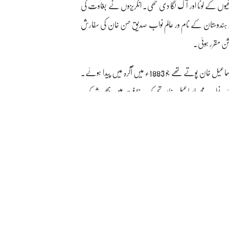
تھی جسے 1857 میں باغیوں کے لوٹا اور آگ لگا دی تھی۔ انگریزوں نے بغاوت کی
 ہندوستان کے نام ور عالم نواب صدیق حسن خان کی سفارش
شن مقرر ہوئی۔
نواب مصطفی خان شیفتہ کی اولاد میں نواب اسحاق خان بیٹے اور نواب محمد اسماعیل خان پوتے تھے جو 1883ء میں آگرہ میں پیدا ہوئے۔
آ گئے۔ نواب محمد اسماعیل خان تحریک خلافت میں بھی شریک
ت انجام دیں۔