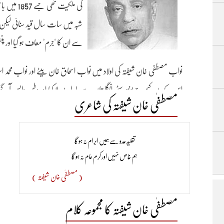
کی ملکیت 
شبہ میں سات سال قید سنائی لیکن
سے ان کا "جرم" معاف ہو گیا اور پن
اس کے بعد کیمبرج یونیورسٹی انگلستان سے بار ایٹ لا کیا اور وطن واپس 
مصطفٰی خان شیفتہ کی شاعری
رہے اور یو پی خلافت کانفرنس کے چیف آرگنائزر کی حیثیت سے نمایاں خدما
تقلیدِ عدو سے ہمیں ابرام نہ ہو گا​
ہم خاص نہیں اور کرم عام نہ ہو گا
( مصطفٰی خان شیفتہ )
مصطفٰی خان شیفتہ کا مجموعہ کلام