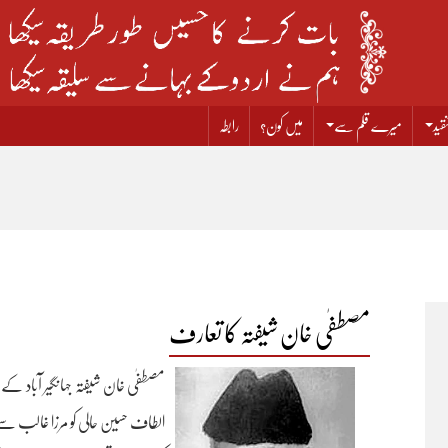
قید
میرے قلم سے
میں کون؟
رابطہ
مصطفٰی خان شیفتہ کا تعارف
مصطفٰی خان شیفتہ جہانگیر آباد کے 
الطاف حسین حالی کو مرزا غالب سے