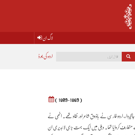
لاگ اِن
اردو کی بورڈ
( 1809-1869 )
جاگیردار، اردو فارسی نے باذوق شاعر اور نقاد تھے۔ انھی نے
 متعارف کروایا تھا۔ دہلی میں ایک بہت بڑی لائبریری ان