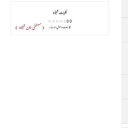
کلیاتِ شیفتہ
0.0
( مصطفٰی خان شیفتہ )
" 0 "ووٹ وصول ہوئے۔