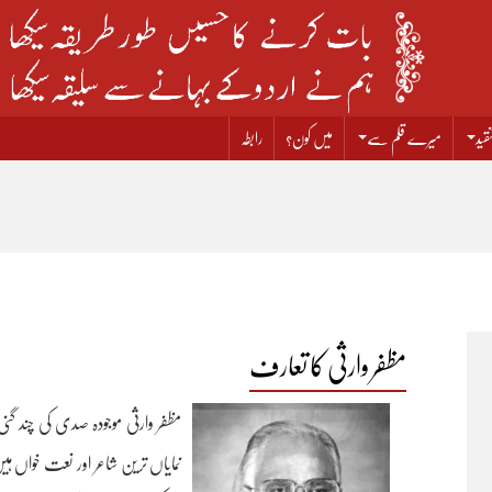
قید
میرے قلم سے
میں کون؟
رابطہ
مظفر وارثی کا تعارف
مظفر وارثی موجودہ صدی کی چند گ
نمایاں ترین شاعر اور نعت خواں 