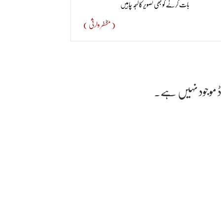
بات کرنے کو بھی تصویر کا لہجہ چاہیں
( مظفر وارثی )
ان زد عام ہے۔
انے جاتے ہیں اس سے کہیں بڑے غزل گوشاع رہیں مگرتنگ نظر
ھی ان کاذکرنہیں ملتا۔گزرے پچاس سالوں میں اب تک
رڈ موجود نہیں ہے۔
ں نہیں ملتا۔ مکمل طورپرنظر اندازکیاجاتا رہاہے۔ یہی وجہ ہے
ہے۔ وہ توصرف یہی سمجھتے ہیں کہ وہ صرف ٹی وی پرکبھی
،بے باک انسان ہیں۔ ان کی رگوں میں خون صدیق ؓ اوراسلام
انہوں نے ہرطرح خیرکاپرچارکیاہے اوردیانتدارانہ رائے میں
 خلوص اورمحبت جوآج نایاب ہے۔
ہوں نے نعتیہ شاعری کو کیف و مستی کی نئی طرز سے روشناس
ی سماعت ہو جس نے ان کے مشہور کلام "یا رحمتہ اللعالمین"