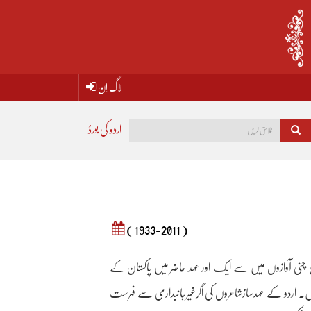
لاگ اِن
اردو کی بورڈ
( 1933-2011 )
نی چنی آوازوں میں سے ایک اور عہد حاضر میں پاکستان کے
ہیں۔ اردو کے عہدسازشاعروں کی اگرغیرجانبداری سے فہرست