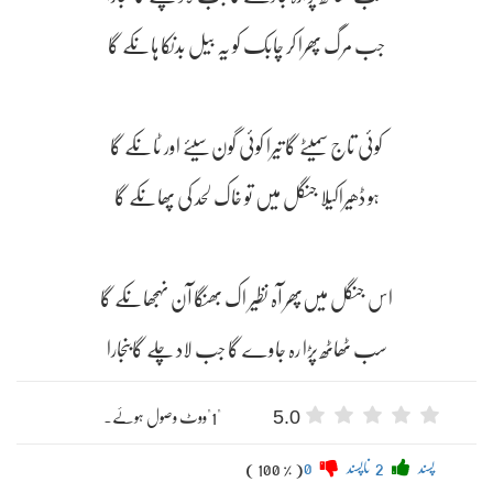
سب ٹھاٹھ پڑا رہ جاوے گا جب لاد چلے گابنجارا
5.0
"1"ووٹ وصول ہوئے۔
پسند
2
ناپسند
0
( 100 % )