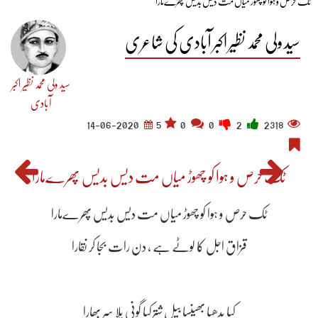
ٹک حرص و ہوا کو چھوڑ میاں مت دیس بدیس پھرےمارا​
سید ولی محمد نظیر اکبر آبادی کی شاعری
سید ولی محمد نظیر اکبر
آبادی
14-06-2020
5
0
0
2
2318