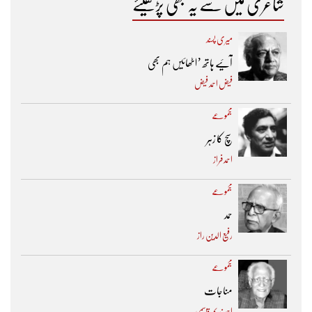
شاعری میں سے یہ بھی پڑھیئے
میری پسند
آئیے ہاتھ ’اٹھائیں ہم بھی
فیض احمد فیض
مجموعے
سچ کا زہر
احمد فراز
مجموعے
حمد
رفیع الدین راز
مجموعے
مناجات
احمد ندیم قاسمی