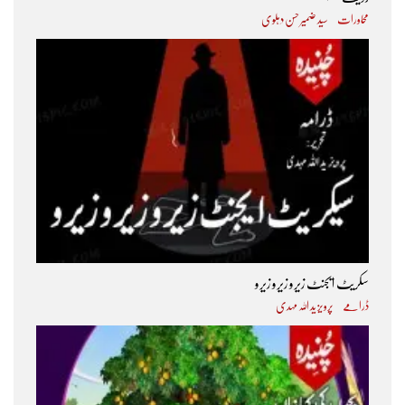
محاورات
سید ضمیر حسن دہلوی
سکریٹ ایجنٹ زیرو زیرو زیرو
ڈرامے
پرویز ید اللہ مہدی