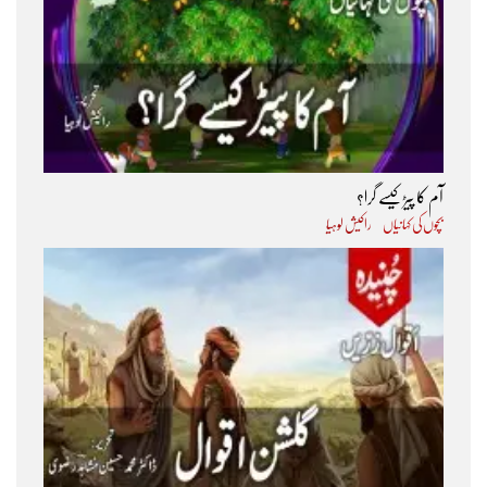
آم کا پیڑ کیسے گرا؟
بچوں کی کہانیاں
راکیش لوہیا