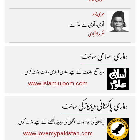
میری پسند
آدمی، آدمی سے ملتا ہے
جگر مراد آبادی
ہماری اسلامی سائٹ
مزیدصحیح احادیث کے لیئے ہماری اسلامی سائٹ وزٹ کریں۔
www.islamiuloom.com
ہماری پاکستانی ویڈیوز کی سائٹ
پاکستان کی خوبصورت جگہوں کی ویڈیوز دیکھنے کے لیئے وزٹ کریں۔
www.lovemypakistan.com