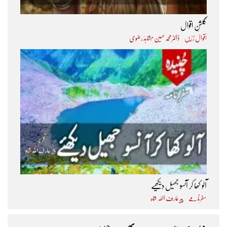
گلشنِ اقوال
اَقوال زرّیں
ڈاکٹر محمد حسین مُشاہدؔ رضوی
آلو کھا کر آنسو جھیل دیکھیے
سفرنامے
پیر عارف اﷲ شاہ