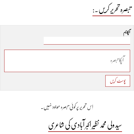
تبصرہ تحریر کریں۔:
آپکا نام
پوسٹ کریں
اِس تحریر پر کوئی تبصرہ موجود نہیں۔
سید ولی محمد نظیر اکبر آبادی کی شاعری