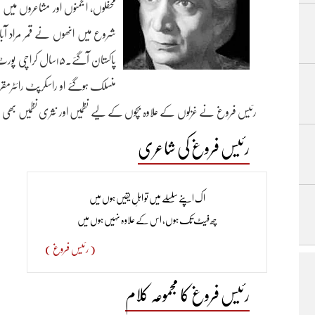
محفلوں، انجمنوں اور مشاعروں می
شروع میں انھوں نے قمر مراد آب
پاکستان آگئے۔۱۵سا
منسلک ہوگئے او راسکرپٹ رائٹ
کرگئے۔ ان کی تصانیف کے نام یہ ہیں:’رات بہت ہوا چلی‘(مجموعۂ کلام)،
رئیس فروغ کی شاعری
غزل(جلد دوم)،محمد شمس الحق،صفحہ:183
اک اپنے سلسلے میں تو اہلِ یقیں ہوں میں​
چھ فیٹ تک ہوں، اس کے علاوہ نہیں ہوں میں​
( رئیس فروغ )
رئیس فروغ کا مجموعہ کلام