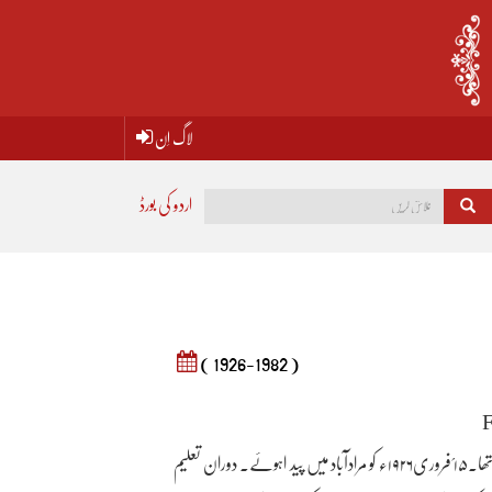
لاگ اِن
اردو کی بورڈ
( 1926-1982 )
محمد یونس حسن نام اور فروغ تخلص تھا۔۱۵؍فروری۱۹۲۶ء کو مرادآباد میں پید اہوئے۔ دوران تعلیم