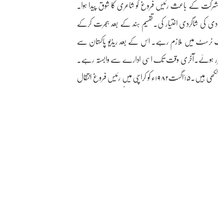
ں شرکت کے باعث رئیس فروغ کو شاعری کا شوق پیدا ہوا۔
ادی کی شاگردی اختیار کی۔تقسیم ہند کے بعد ہجرت کرکے
ل کراچی پورٹ ٹرسٹ میں ملازم رہے۔ اس کے بعد ریڈیو پاکستان سے
رمقرر ہوئے۔آخری وقت تک اسی ادارے سے وابستہ رہے۔
رئیس فروغ نے غزلوں کے علاوہ بچوں کے لیے نظمیں اور نثری نظمیں بھی لکھی ہیں۔۱۵؍اگست۱۹۸۲ء کو کراچی میں رئیس فروغ انتقال
 ’ہم سورج چاند ستارے‘(بچوں کی نظمیں)۔ بحوالۂ:پیمانۂ