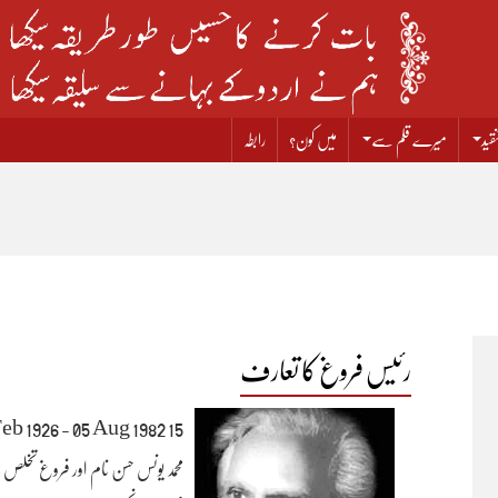
قید
میرے قلم سے
میں کون؟
رابطہ
رئیس فروغ کا تعارف
15 Feb 1926 - 05 Aug 1982