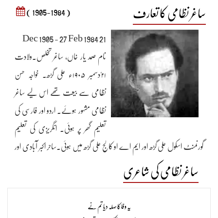
ساغر نظامی کا تعارف
( 1905-1984 )
21 Dec 1905 - 27 Feb 1984
نام صمد یار خاں، ساغر تخلص۔ولادت
۲۱؍دسمبر ۱۹۰۵ء علی گڑھ۔ خواجہ حسن
نظامی سے بیعت تھے اس لیے ساغر
نظامی مشہور ہوئے۔ اردو اور فارسی کی
تعلیم گھر پر ہوئی۔ انگریزی کی تعلیم
گورنمنٹ اسکول علی گڑھ اور ایم اے او کالج علی گڑھ میں ہوئی۔ساحر اکبر آبادی اور
سیماب اکبرآبادی کے شاگرد تھے۔ ستمبر۱۹۲۶ء میں علی گڑھ سے ماہ نامہ
ساغر نظامی کی شاعری
’مستقبل‘ جاری کیا۔ ۱۹۲۸ء میں ایک نیم ادبی اخبار ’علی گڑھ پنچ‘ نکالا۔ اس
کے بعد ۱۹۲۹ء میں ہفتہ وار ’استقلال‘ کی اشاعت شروع کی۔ ۱۹۳۲ء میں میرٹھ
یہ وفا کا صلہ دیا تم نے