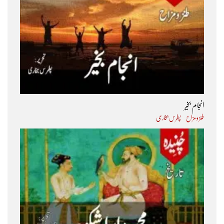
انجام بخیر
طنز و مزاح
پطرس بخاری