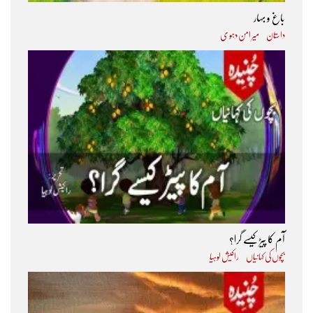
باغ و بہار
داستان
میر امن دہو ی
آم کا پیڑ کیسے گرا؟
بچوں کی کہانیاں
راکیش لوہیا