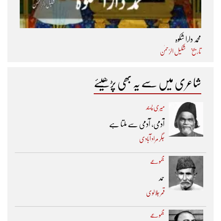
محمد دارا شکوہ
تاریخ
شکیل الرّحمٰن
شاعری میں سے یہ بھی پڑھیئے
میری پسند
آدمی، آدمی سے ملتا ہے
جگر مراد آبادی
مجموعے
حمد
قمر جلالوی
مجموعے