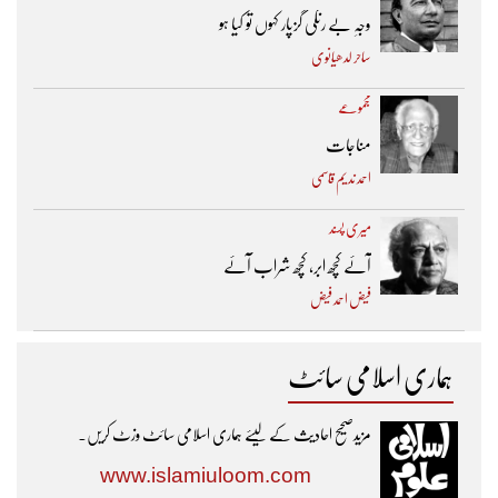
وجہِ بے رنگی گزپار کہوں تو کیا ہو
ساحر لدھیانوی
مجموعے
مناجات
احمد ندیم قاسمی
میری پسند
آئے کچھ ابر، کچھ شراب آئے
فیض احمد فیض
ہماری اسلامی سائٹ
مزیدصحیح احادیث کے لیئے ہماری اسلامی سائٹ وزٹ کریں۔
www.islamiuloom.com