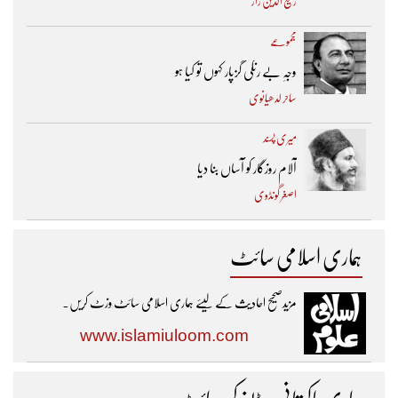
رفیع الدین راز
مجموعے
وجہِ بے رنگی گزپار کہوں تو کیا ہو
ساحر لدھیانوی
میری پسند
آلام روزگار کو آساں بنا دیا
اصغر گونڈوی
ہماری اسلامی سائٹ
مزیدصحیح احادیث کے لیئے ہماری اسلامی سائٹ وزٹ کریں۔
www.islamiuloom.com