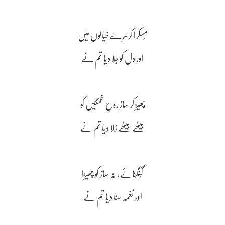
مُسکرا کر مرے خیالوں میں
اور دل کو جلا دیا تم نے
چھیڑ کر سازِ روحِ غمگیں کو
بیٹھے بیٹھے رُلا دیا تم نے
گُنگُنائے، نہ ساز کو چھیڑا
اور نغمہ سنا دیا تم نے