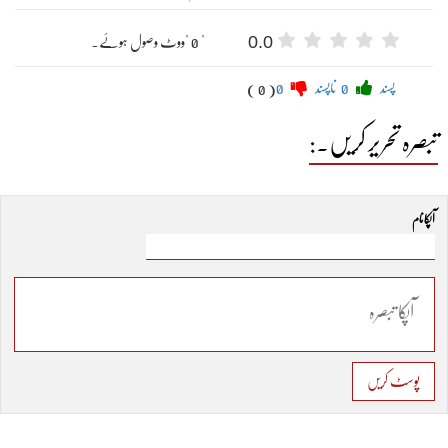
0.0
" 0 "ووٹ وصول ہوئے۔
پسند
0
ناپسند
0
( 0 )
تبصرہ تحریر کریں۔:
آپکا نام
پوسٹ کریں