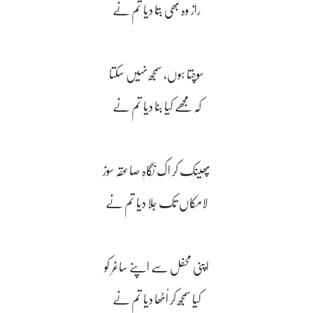
راز وہ بھی بتا دیا تم نے
سوچتا ہوں، سمجھ نہیں سکتا
کہ مجھے کیا بنا دیا تم نے
پھینک کر اک نگاہِ صاعقہ سوز
لامکاں تک جلا دیا تم نے
اپنی محفل سے اپنے ساغر کو