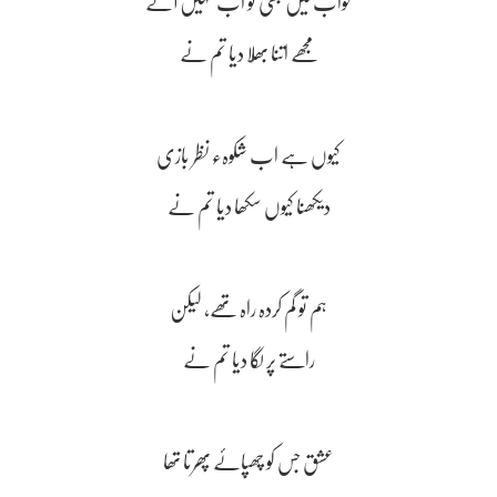
خواب میں بھی تو اب نہیں آتے
مجھے اتنا بھُلا دیا تم نے
کیوں ہے اب شکوہء نظر بازی
دیکھنا کیوں سکھا دیا تم نے
ہم تو گم کردہ راہ تھے، لیکن
راستے پر لگا دیا تم نے
عشق جس کو چھپائے پھرتا تھا