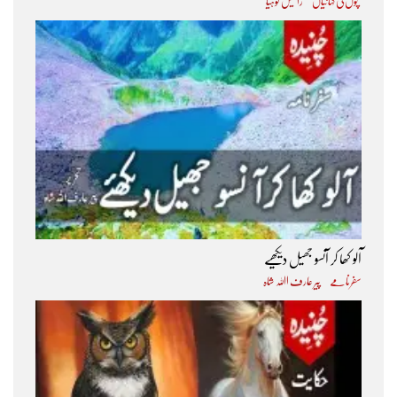
بچوں کی کہانیاں
راکیش لوہیا
آلو کھا کر آنسو جھیل دیکھیے
سفرنامے
پیر عارف اﷲ شاہ