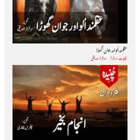
عقلمند اُلّو اور جوان گھوڑا
حکایات سرفراز
سرفراز صدیقی