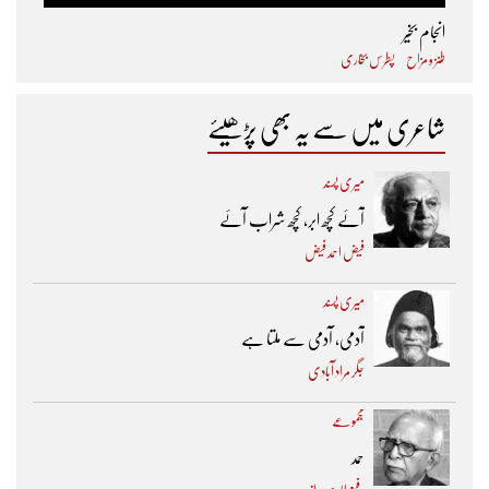
انجام بخیر
طنز و مزاح
پطرس بخاری
شاعری میں سے یہ بھی پڑھیئے
میری پسند
آئے کچھ ابر، کچھ شراب آئے
فیض احمد فیض
میری پسند
آدمی، آدمی سے ملتا ہے
جگر مراد آبادی
مجموعے
حمد