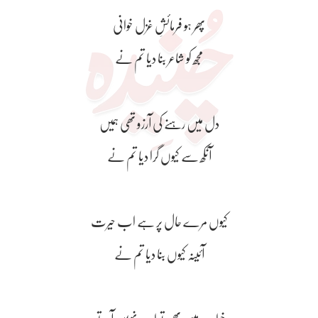
پھر ہو فرمائشِ غزل خوانی
مجھ کو شاعر بنا دیا تم نے
دل میں رہنے کی آرزو تھی ہمیں
آنکھ سے کیوں گرا دیا تم نے
کیوں مرے حال پر ہے اب حیرت
آئینہ کیوں بنا دیا تم نے