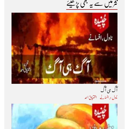
نثر میں سے یہ بھی پڑھیئے
آگ ہی آگ
ناول / افسانے
اشتیاق احمد