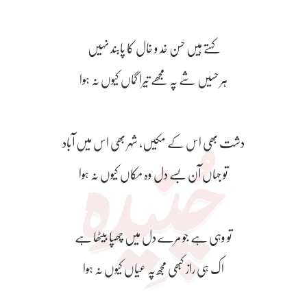
کہتے ہیں حسن خد و خال کا پابند نہیں
ہر حسیں شے پہ مجھے تیرا گماں کیوں نہ ہوا
دشت بھی اس کے مکیں، شہر بھی اس میں آباد
تو جہاں آن بسے دل وہ مکاں کیوں نہ ہوا
تو وہی ہے جو مرے دل میں چھپا بیٹھا ہے
اک ہی راز کبھی مجھ پہ عیاں کیوں نہ ہوا