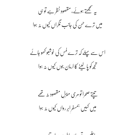
یہ سمجھتے ہوئے، مقصود نظر ہے تو ہی
میں ترے حسن کی جانب نگراں کیوں نہ ہوا
اس سے پہلے کہ ترے لمس کی خوشبو کھو جائے
تجھ کو پا لینے کا ارمان جوں کیوں نہ ہوا
تپتے صحرا تو مری منزلِ مقصود نہ تھے
میں کہیں ہمسفرِ ابرِ رواں کیوں نہ ہوا