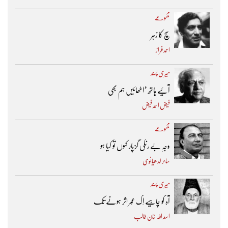
مجموعے
سچ کا زہر
احمد فراز
میری پسند
آئیے ہاتھ ’اٹھائیں ہم بھی
فیض احمد فیض
مجموعے
وجہِ بے رنگی گزپار کہوں تو کیا ہو
ساحر لدھیانوی
میری پسند
آہ کو چاہیے اِک عُمر اثر ہونے تک ​
اسد اللہ خان غالب