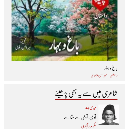
باغ و بہار
داستان
میر امن دہو ی
شاعری میں سے یہ بھی پڑھیئے
میری پسند
آدمی، آدمی سے ملتا ہے
جگر مراد آبادی