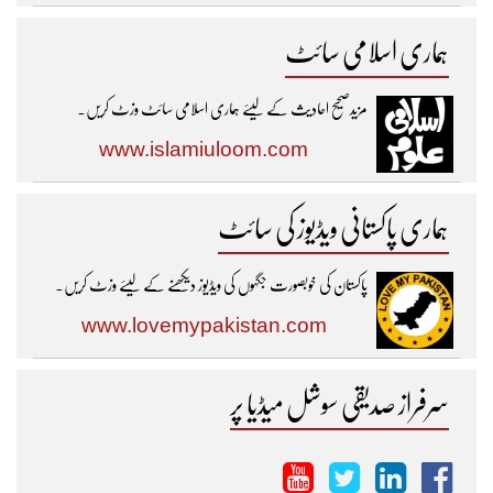
ہماری اسلامی سائٹ
مزیدصحیح احادیث کے لیئے ہماری اسلامی سائٹ وزٹ کریں۔
www.islamiuloom.com
ہماری پاکستانی ویڈیوز کی سائٹ
پاکستان کی خوبصورت جگہوں کی ویڈیوز دیکھنے کے لیئے وزٹ کریں۔
www.lovemypakistan.com
سرفراز صدیقی سوشل میڈیا پر