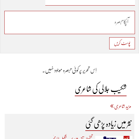
پوسٹ کریں
اِس تحریر پر کوئی تبصرہ موجود نہیں۔
شکیب جلالی کی شاعری
مزید شاعری
نثر میں زیادہ پڑھی گئی