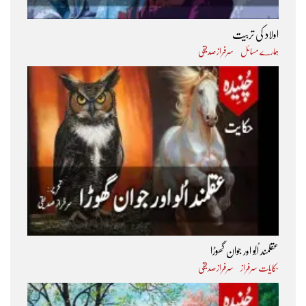
اولاد کی تربیت
ہمارے مسائل
سرفراز صدیقی
عقلمند اُلّو اور جوان گھوڑا
حکایات سرفراز
سرفراز صدیقی