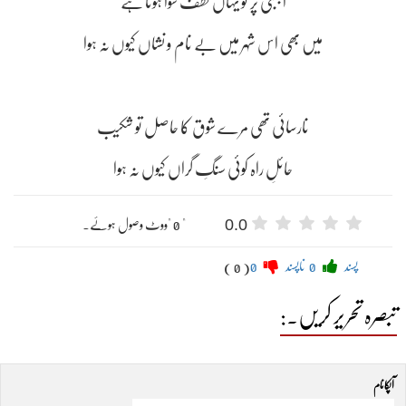
اجنبی پر تو یہاں لطف سوا ہوتا ہے
میں بھی اس شہر میں بے نام و نشاں کیوں نہ ہوا
نارسائی تھی مرے شوق کا حاصل تو شکیب
حائلِ راہ کوئی سنگِ گراں کیوں نہ ہوا
0.0
" 0 "ووٹ وصول ہوئے۔
پسند
0
ناپسند
0
( 0 )
تبصرہ تحریر کریں۔:
آپکا نام