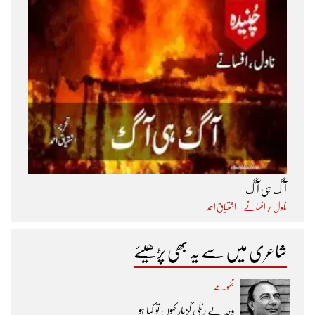
آگ ہی آگ
ناول / افسانے
اشتیاق احمد
شاعری میں سے یہ بھی پڑھیئے
مجموعے
وجہِ بے رنگی گزپار کہوں تو کیا ہو