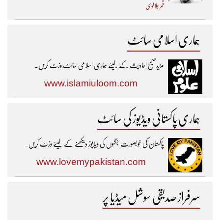
قمر جلالوی
ہماری اسلامی سائٹ
مزیدصحیح احادیث کے لیئے ہماری اسلامی سائٹ وزٹ کریں۔
www.islamiuloom.com
ہماری پاکستانی ویڈیوز کی سائٹ
پاکستان کی خوبصورت جگہوں کی ویڈیوز دیکھنے کے لیئے وزٹ کریں۔
www.lovemypakistan.com
سرفراز صدیقی سوشل میڈیا پر