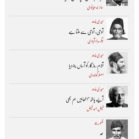
ساحر لدھیانوی
میری پسند
آدمی، آدمی سے ملتا ہے
جگر مراد آبادی
میری پسند
آلام روزگار کو آساں بنا دیا
اصغر گونڈوی
میری پسند
آئیے ہاتھ ’اٹھائیں ہم بھی
فیض احمد فیض
مجموعے
حمد