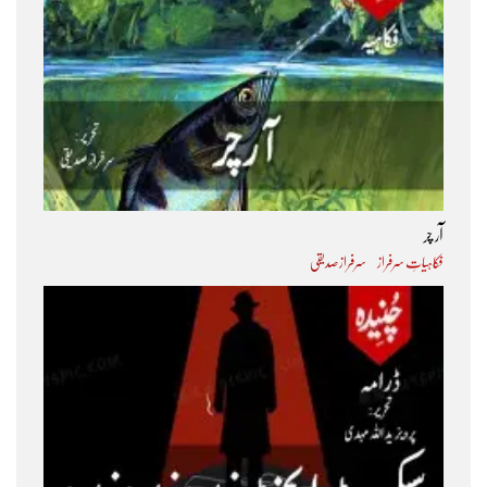
آر چر
فکاہیاتِ سرفراز
سرفراز صدیقی