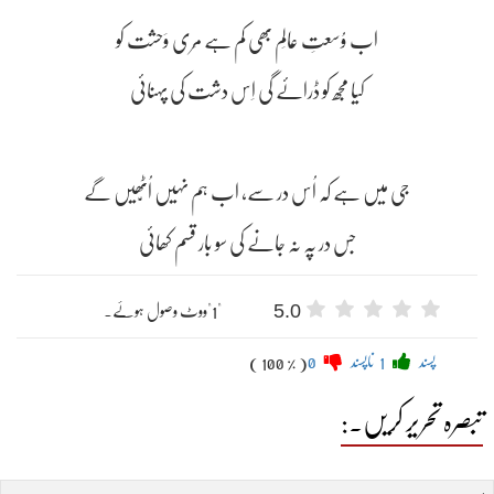
اب وُسعتِ عالَم بھی کم ہے مِری وَحشت کو
کیا مجھ کو ڈرائے گی اِس دشت کی پہنائی
جی میں ہے کہ اُس در سے، اب ہم نہیں اُٹّھیں گے
جس در پہ نہ جانے کی سو بار قسم کھائی
5.0
"1"ووٹ وصول ہوئے۔
پسند
1
ناپسند
0
( 100 % )
تبصرہ تحریر کریں۔: