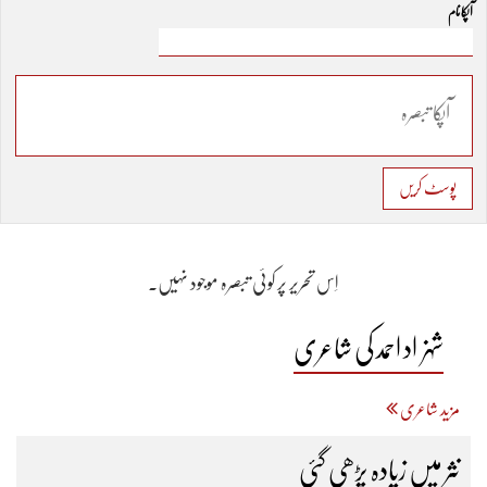
آپکا نام
پوسٹ کریں
اِس تحریر پر کوئی تبصرہ موجود نہیں۔
شہزاد احمد کی شاعری
مزید شاعری
نثر میں زیادہ پڑھی گئی