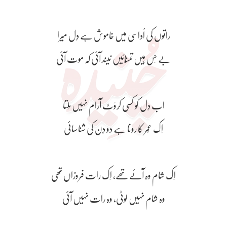
راتوں کی اُداسی میں خاموش ہے دِل میرا
بے حِس ہیں تمنّائیں نیند آئی کہ موت آئی
اب دِل کو کسی کروَٹ آرام نہیں مِلتا
اِک عُمْر کا رونا ہے دو دِن کی شناسائی
اِک شام وہ آئے تھے، اِک رات فروزاں تھی
وہ شام نہیں لوٹی، وہ رات نہیں آئی