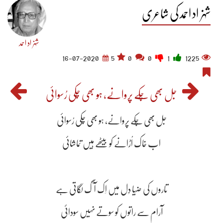
شہزاد احمد کی شاعری
شہزاد احمد
16-07-2020
5
0
0
1
1225
جل بھی چُکے پروانے، ہو بھی چُکی رُسوائی
جل بھی چُکے پروانے، ہو بھی چُکی رُسوائی
اب خاک اُڑانے کو بیٹھے ہیں تماشائی
تاروں کی ضِیا دِل میں اِک آگ لگاتی ہے
آرام سے راتوں کو سوتے نہیں سودائی