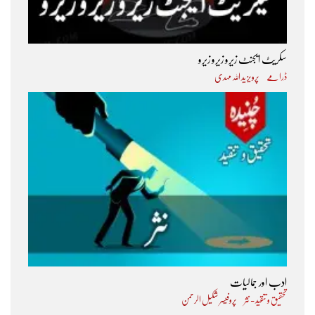
سکریٹ ایجنٹ زیرو زیرو زیرو
ڈرامے
پرویز ید اللہ مہدی
ادب اور جمالیات
تحقیق و تنقید - نثر
پروفیسر شکیل الرحمن