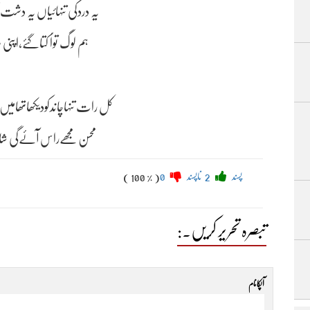
یہ دردکی تنہائیاں یہ دشت 
ہم لوگ تواُ کتاگئے،اپنی سُ
کل رات تنہاچاندکودیکھاتھام
محسن مجھےراس آئےگی شای
پسند
2
ناپسند
0
( 100 % )
تبصرہ تحریر کریں۔:
آپکا نام