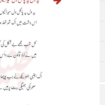
یہ دل یہ پاگل دل میرا کیوں ب
اس دشت میں اک شہر تھا، وہ ک
کل شب مجھےبےشکل کی آوا
میں نےکہا! تُوکون ہے؟اُس ن
اک اجنبی جھونکےنےجب پوچھ
صحراکی بھیگی ریت پرمیں نے