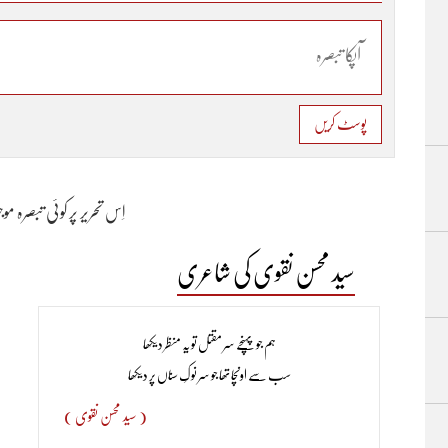
پوسٹ کریں
اِس تحریر پر کوئی تبصرہ م
سید محسن نقوی کی شاعری
ہم جو پہنچے سر مقتل تو یہ منظر دیکھا
سب سے اونچا تھا جو سر نوکِ سناں پر دیکھا
( سید محسن نقوی )