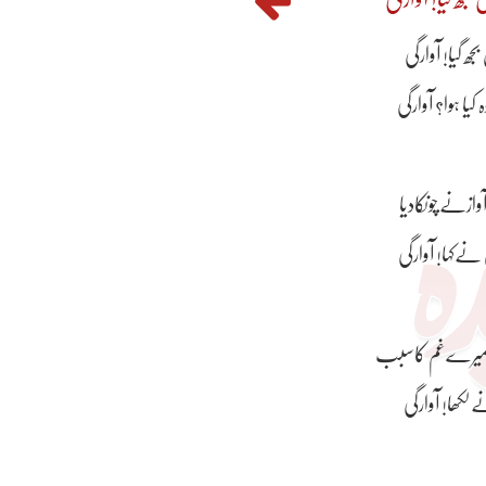
جھ گیا! آوارگی
یا ہوا؟ آوارگی
زنےچونکادیا
ےکہا! آوارگی
امیرےغم کاسبب
لکھا! آوارگی