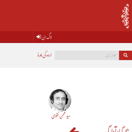
لاگ اِن
اردو کی بورڈ
سید محسن نقوی
جھ گیا! آوارگی