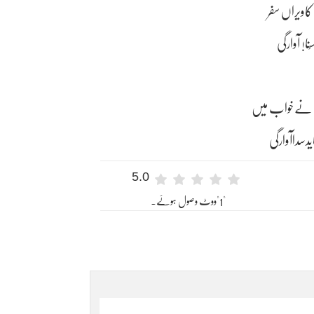
کاویراں سفر
نا! آوارگی
یں نےخواب میں
دسداآوارگی
5.0
"1"ووٹ وصول ہوئے۔