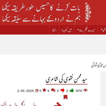
قید
میرے قلم سے
میں کون؟
رابطہ
 بجھ گیا! آوارگی
سید محسن نقوی کی شاعری
2-06-2020
5
0
0
2
1870
یہ دل یہ پاگل دل میرا کیوں ب