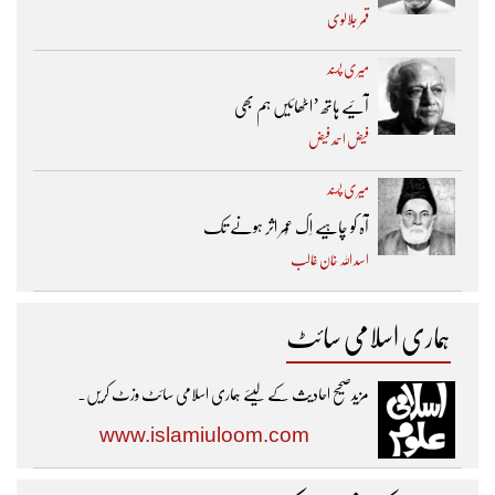
قمر جلالوی
میری پسند
آئیے ہاتھ ’اٹھائیں ہم بھی
فیض احمد فیض
میری پسند
آہ کو چاہیے اِک عُمر اثر ہونے تک ​
اسد اللہ خان غالب
ہماری اسلامی سائٹ
مزیدصحیح احادیث کے لیئے ہماری اسلامی سائٹ وزٹ کریں۔
www.islamiuloom.com