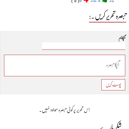
پسند
0
ناپسند
0
( 0 )
تبصرہ تحریر کریں۔:
آپکا نام
پوسٹ کریں
اِس تحریر پر کوئی تبصرہ موجود نہیں۔
شکر پارے