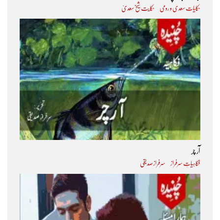
حکایات سعدی و رومی
حکایت شیخ سعدیؒ
آر چر
فکاہیاتِ سرفراز
سرفراز صدیقی