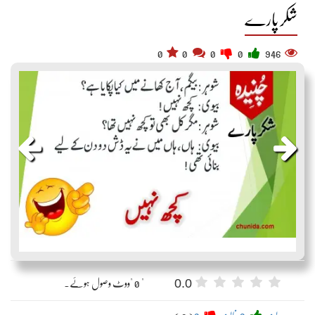
شکر پارے
0
0
0
0
946
0.0
" 0 "ووٹ وصول ہوئے۔