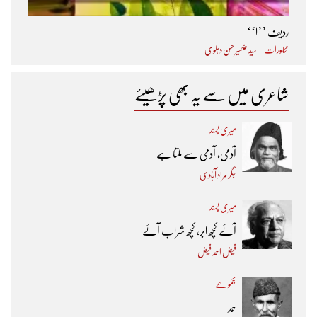
ردیف ’’ا‘‘
محاورات
سید ضمیر حسن دہلوی
شاعری میں سے یہ بھی پڑھیئے
میری پسند
آدمی، آدمی سے ملتا ہے
جگر مراد آبادی
میری پسند
آئے کچھ ابر، کچھ شراب آئے
فیض احمد فیض
مجموعے
حمد