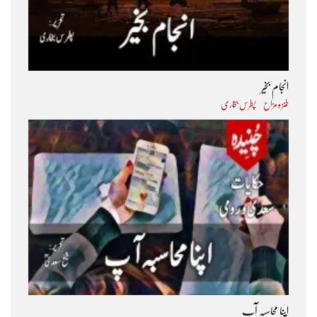
انجام بخیر
طنز و مزاح
پطرس بخاری
اپنا محاسبہ آپ