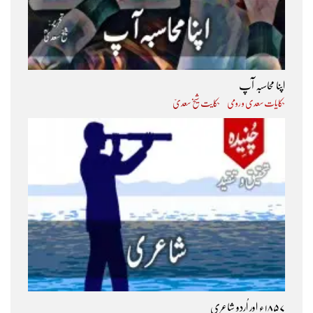
اپنا محاسبہ آپ
حکایات سعدی و رومی
حکایت شیخ سعدیؒ
۱۸۵۷ء اور اُردو شاعری