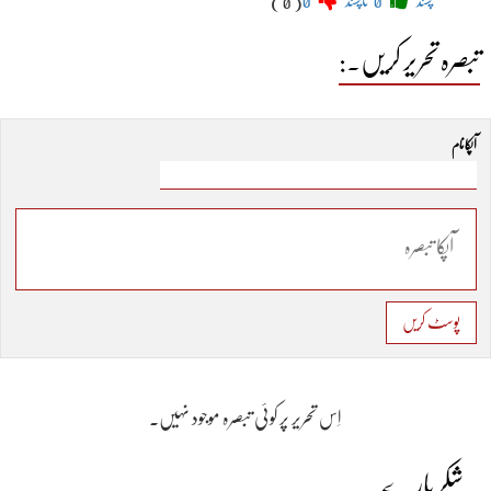
پسند
0
ناپسند
0
( 0 )
تبصرہ تحریر کریں۔:
آپکا نام
پوسٹ کریں
اِس تحریر پر کوئی تبصرہ موجود نہیں۔
شکر پارے