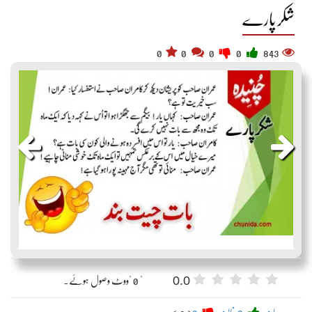
شکر پارے
0
0
0
0
843
0.0
" 0 "ووٹ وصول ہوئے۔