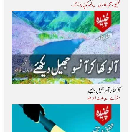
تحقیق و تنقید شاعری
پروفیسر گوپی چند نارنگ
آلو کھا کر آنسو جھیل دیکھیے
سفرنامے
پیر عارف اﷲ شاہ