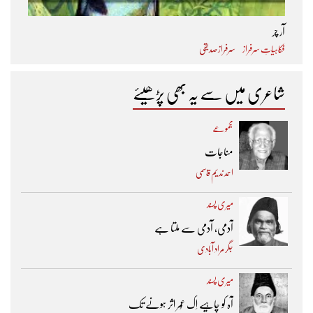
آر چر
فکاہیاتِ سرفراز
سرفراز صدیقی
شاعری میں سے یہ بھی پڑھیئے
مجموعے
مناجات
احمد ندیم قاسمی
میری پسند
آدمی، آدمی سے ملتا ہے
جگر مراد آبادی
میری پسند
آہ کو چاہیے اِک عُمر اثر ہونے تک ​