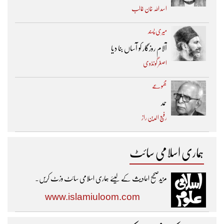
اسد اللہ خان غالب
میری پسند
آلام روزگار کو آساں بنا دیا
اصغر گونڈوی
مجموعے
حمد
رفیع الدین راز
ہماری اسلامی سائٹ
مزیدصحیح احادیث کے لیئے ہماری اسلامی سائٹ وزٹ کریں۔
www.islamiuloom.com