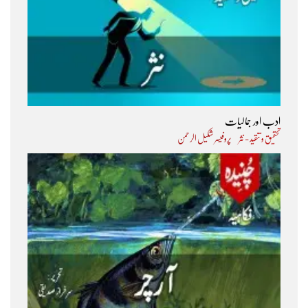
ادب اور جمالیات
تحقیق و تنقید - نثر
پروفیسر شکیل الرحمن