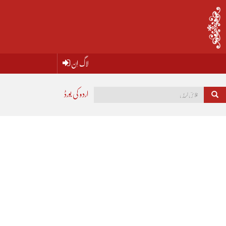
لاگ اِن
اردو کی بورڈ