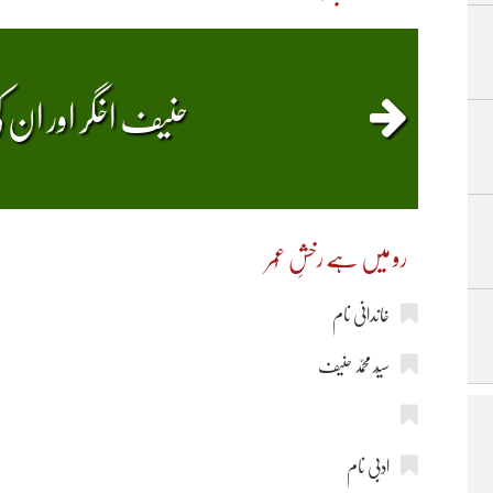
حنیف اخگر اور ان 
رو میں ہے رخشِ عُمر
خاندانی نام
سیّد محمّد حنیف
ادبی نام