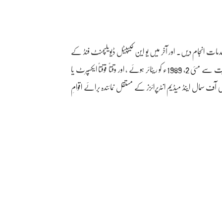
ر خدمات انجام دیں۔ اور آخر میں یو این کیپیٹل ڈیویلپمنٹ فنڈ کے
ڈویژن چیف برائے ایشیا پیسیفک لائن، امریکہ اور عرب اسٹیٹس ڈویژن کی حیثیت سے مئی 2, 1989ء کو ریٹائر ہوئے ، اور وقتاً فوقتاً ایکسپرٹ یا
سمال اینڈ میڈیم انٹرپرائزز کے مستقل نمائندہ برائے اقوامِ