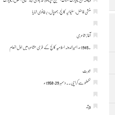
ڈپلومہ ان نیویارک اسٹاک ایکسچینج آپریشنز، گُڈ باڈی اینڈ کمپنی اسکول، نیویارک
منشی فاضل، سلیمانیہ کالج، بھوپال، برطانوی انڈیا
آغازِ شاعری
۔1945ء، امیرالدولہ اسلامیہ کالج کے طرحی مشاعرہ میں اوّل انعام
ہجرت
لکھنئو سے کراچی۔۔ دسمبر 29, 1950ء
پیشہ