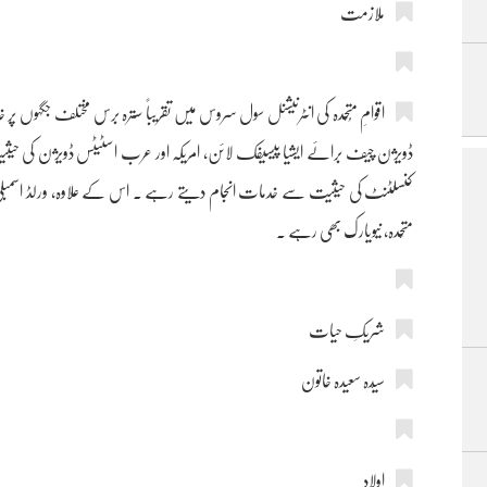
ملازمت
اقوامِ مُتّحدہ کی انٹرنیشنل سول سروس میں تقریباً سترہ برس مختلف جگہوں پ
کنسلٹنٹ کی حیثیت سے خدمات انجام دیتے رہے ۔ اس کے علاوہ، ورلڈ اسمبلی آف 
متّحدہ، نیویارک بھی رہے ۔
شریکِ حیات
سیّدہ سعیدہ خاتون
اولاد