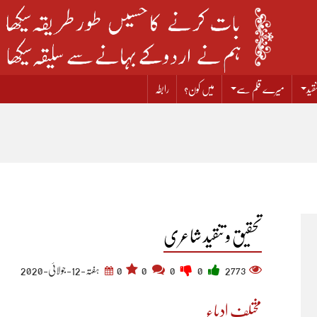
قید
میرے قلم سے
میں کون؟
رابطہ
تحقیق و تنقید شاعری
2773
0
0
0
0
ہفتہ-12-جولائی-2020
مختلف ادباء