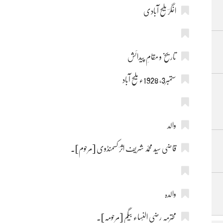
اخگرؔ ملیح آبادی
تاریخ و مقامِ پیدائش
ستمبر3, 1928ء ملیح آباد
والد
قاضی سیّد محمّد شریف اثرؔ کسمنڈوی [مرحوم]۔
والدہ
محترمہ رضی النّساء بیگم [مرحومہ]۔