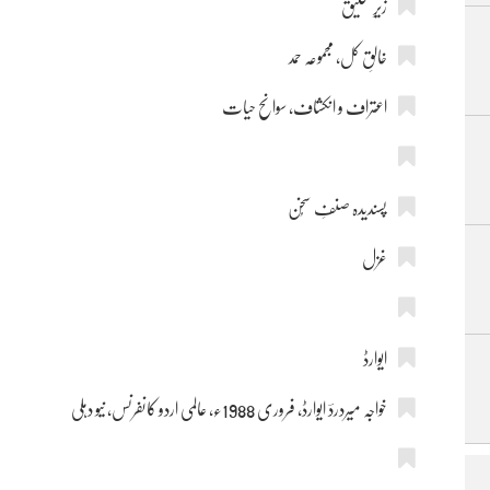
زیرِ تخلیق
خالقِ کل، مجموعہ حمد
اعتراف و انکشاف، سوانح حیات
پسندیدہ صنفِ سُخن
غزل
ایوارڈ
خواجہ میردردؔ ایوارڈ، فروری 1988ء، عالمی اردو کانفرنس، نیو دہلی