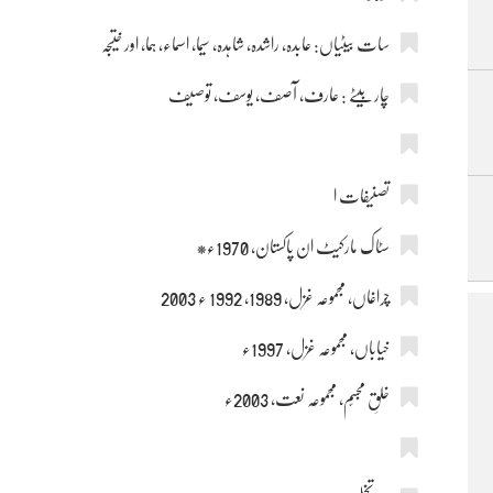
سات بیٹیاں: عابدہ، راشدہ، شاہدہ، سیما، اسماء، ہما، اور ختیجہ
چار بیٹے : عارف، آصف، یوسف، توصیف
تصنیفات ا
سٹاک مارکیٹ ان پاکستان، 1970ء*
چراغاں، مجموعہ غزل، 1989، 1992 ء 2003
خیاباں، مجموعہ غزل، 1997ء
خلقِ مجسّم، مجموعہ نعت، 2003ء