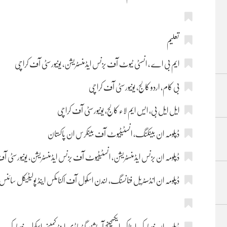
تعلیم
ایم بی اے ، انسٹی ٹیوٹ آف بزنس ایڈمنسٹریشن، یونیورسٹی آف کراچی
بی کام، اردو کالج، یونیورسٹی آف کراچی
ایل ایل بی، ایس ایم لاء کالج، یونیورسٹی آف کراچی
ڈپلومہ ان بینکنگ، انسٹیٹیوٹ آف بینکرس ان پاکستان
ڈپلومہ ان بزنس ایڈمنسٹریشن، انسٹیٹیوٹ آف بزنس ایڈمنسٹریشن، یونیورسٹی آ
ڈپلومہ ان انڈسٹریل فنانسنگ، لندن اسکول آف اکنامکس اینڈ پولیٹیکل سائنس