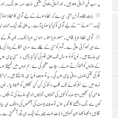
یہ سب فن انسانی وجود ہیں۔ اور انسانی وجود کی تمثیل سات سُر۔ ستّر رنگ۔ او
بات بظاہر تو بس اتنی سی ہے کہ خطّاط ہونے کے لیے آدمی کا خطّاط ہ
ایک ’’ہونے‘‘ کے لیے آدمی کو کیا کیا ہونا پڑتا ہے۔ یہ اپنی جگہ ایک الف 
آدمی خطّاط ہو یا رقّاص۔ مصوّر ہو یا معمار۔ مہندس ہو یا نرتک۔ خونِ جگر 
سے ہی نمود کرنی ہوتی ہے۔ آدم کو مٹی کے پُتلے سے سری لنکا کے پہاڑ کی چوٹی
ہی جانتے ہیں۔ نوح کو نو سو سال تک اپنی قوم کی کیا کیا باتیں نہ سہنی پڑی ہ
کے جوڑوں کو اکٹھا کرتے ہوئے۔ سیلابِ عظیم کی بے رحم لہروں میں کھیلتے ہوئے
جگر کی کتنی بوندیں بہانی پڑی ہوں گی۔ یہ تو صرف نوح ہی بتا سکتے ہیں۔ ابر
نمرود میں بے خطر کودنے تک قلب و نظر کی کن کن کیفیتوں کو جھیلنا پڑا۔ خونِ
عاصی کیا سمجھیں؟ یوسف کو کنویں کی تنہائیوں، گہرائیوں اور قید خانے کی تاریک
کون سے رنگ دیکھنے کا تجربہ ہوا یہ تو صرف یوسف کی آنکھوں کی دھنک ہی بی
لگائیں؟ کیسا کیسا بھید کھولیں؟ بات لوٹ پھیر کے ایک ہی جگہ آ تھمتی ہے۔