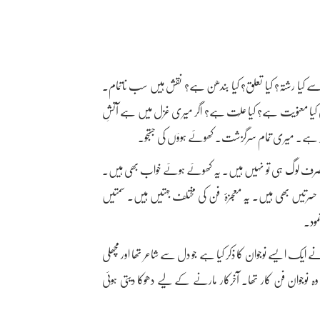
ر سے کیا رشتہ؟ کیا تعلق؟ کیا بندھن ہے؟ نقش ہیں سب ناتمام۔
کی کیا معنویت ہے؟ کیا علّت ہے؟ اگر میری غزل میں ہے آتشِ
کی بنا پر ہے۔ میری تمام سرگزشت۔ کھوئے ہوؤں کی جستجو۔
ے صرف لوگ ہی تو نہیں ہیں۔ یہ کھوئے ہوئے خواب بھی ہیں۔
حسرتیں بھی ہیں۔ یہ معجزۂ فن کی مختلف جہتیں ہیں۔ سمتیں
ود۔
ک ایسے نوجوان کا ذکر کیا ہے جو دل سے شاعر تھا اور مچھلی
 کنارے بیٹھا رہتا تھا۔ وہ نوجوان فن کار تھا۔ آخرکار مارنے کے لیے دھوکا دیتی ہوئی