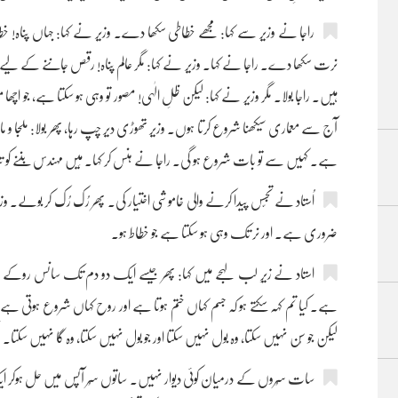
راجا نے وزیر سے کہا: مجھے خطاطی سکھا دے۔ وزیر نے کہا: جہاں پناہ! 
نرت سکھا دے۔ راجا نے کہا۔ وزیر نے کہا: مگر عالم پناہ! رقص جاننے کے لی
ہیں۔ راجا بولا۔ مگر وزیر نے کہا: لیکن ظلِ الٰہی! مصور تو وہی ہو سکتا ہے، جو اچھا 
آج سے معماری سیکھنا شروع کرتا ہوں۔ وزیر تھوڑی دیر چپ رہا، پھر بولا: ملجا و ما
ہے۔ کہیں سے تو بات شروع ہو گی۔ راجا نے ہنس کر کہا۔ مَیں مہندس بننے کو ت
اُستاد نے تجسّس پیدا کرنے والی خاموشی اختیار کی۔ پھر رُک رُک کر بولے۔
ضروری ہے۔ اور نر تک وہی ہو سکتا ہے جو خطاط ہو۔
استاد نے زیرِ لب لہجے میں کہا: پھر جیسے ایک دو دم تک سانس روکے 
ہے۔ کیا تم کہہ سکتے ہو کہ جسم کہاں ختم ہوتا ہے اور روح کہاں شروع ہوتی ہے؟ کیا
لیکن جو سُن نہیں سکتا، وہ بول نہیں سکتا اور جو بول نہیں سکتا، وہ گا نہیں سکتا
سات سُروں کے درمیان کوئی دیوار نہیں۔ ساتوں سُر آپس میں حل ہوکر 