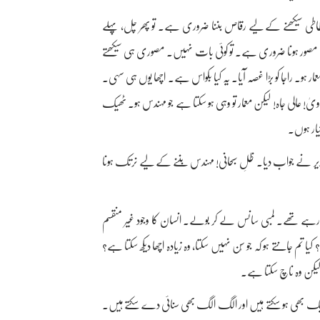
خطاطی سیکھنے کے لیے رقاص بننا ضروری ہے۔ تو پھر چل، پہلے
ے مصور ہونا ضروری ہے۔ تو کوئی بات نہیں۔ مصوری ہی سیکھتے
معمار ہو۔ راجا کو بڑا غصہ آیا۔ یہ کیا بکواس ہے۔ اچھا یوں ہی سہی۔
ویٰ! عالی جاہ! لیکن معمار تو وہی ہو سکتا ہے جو مہندس ہو۔ ٹھیک
یار ہوں۔
 وزیر نے جواب دیا۔ ظلِ سبحانی! مہندس بننے کے لیے نرتک ہونا
رہے تھے۔ لمبی سانس لے کر بولے۔ انسان کا وجود غیر منقسم
 تم جانتے ہو کہ جو سُن نہیں سکتا، وہ زیادہ اچھا دیکھ سکتا ہے؟
۔ لیکن وہ ناچ سکتا ہے۔
ایک بھی ہو سکتے ہیں اور الگ الگ بھی سنائی دے سکتے ہیں۔