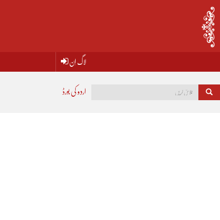
لاگ اِن
اردو کی بورڈ