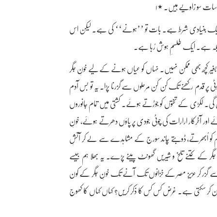
ر سات سو زاویے ہیں۔ ٭۱
ونا ایک بنیادی شرط ہے۔ بات تو ’’ہونے‘‘ کی ہے۔ لیکن اس
لیلہ ہے۔ ایک طلسمِ ہوش رُبا ہے۔
کے بغیر کچھ بھی ممکن نہیں۔ نہاں کو عیاں ہونے کے لیے خونِ جگر
 پر قدم رکھنے تک کن کن مرحلوں سے گزرنا پڑا۔ یہ تو بس آدم
وں گی۔ لکڑی کے تختوں کو جوڑتے ہوئے۔ کشتی میں تمام جانوروں
 اور آخرکار ارارات کی چوٹی جودی پر پاؤں دھرتے ہوئے، خونِ
اہیم کو اُبھرتے، ڈوبتے چاند سورج کے مشاہدے سے لے کر آتشِ
 جگر کے کتنے تلخ و شیریں گھونٹ پینے پڑے۔ یہ بھلا ہم جیسے
یوں سے گزر کر عزیزِ مصر کے خزانوں تک آنے تک خونِ جگر کے کون
ان کر سکتی ہے۔ غرض کس کس کا ذکر کریں؟ کہاں کہاں کا کھوج