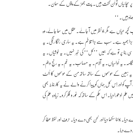
ا، پر سچائیاں تو اَن گنت ہیں۔ پت جھڑ کے پتوں کے سمان۔
بھاؤ ہیں۔ ‘‘
 سب کچھ عیاں ہے مگر جو نظر میں آ جائے۔ عقل میں سما جائے، وہ
بڑا بھید ہے۔ سب سے بڑا تلاطم ہے۔ یہ ساری رنگا رنگی۔ یہ
بنا پر تو ہے کہ ہمیں ’’کل‘‘ کی خبر نہیں۔ یہ خوشیاں۔ یہ
نگامہ۔ یہ اُداسیاں۔ یہ آلام۔ یہ مصائب۔ یہ غم۔ یہ رنج و الم۔
رد۔ یہ زمین کے موسموں کے ساتھ ساتھ من کے موسموں کا اُلٹ
آپ کو اور اِس کُل جہاں کو پیدا کرنے والے نے یہ کارخانہ بھی
 علم ادھورا دیا۔ اس حکم کے ساتھ کہ غور و فکر کرو۔ زیادہ علم کی
یا۔ بولنا سکھا دیا اور لحن بھی دے دیا۔ حرف اور لفظ عطا کر
ّس دے دیا۔