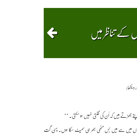
 کے تناظر میں
 دیکھا:
تّے جھڑتے ہیں کہ اُن کی گنتی نہیں ہو سکتی۔ ‘‘
پتّوں میں سے مَیں بس مٹھی بھر ہی سمیٹ سکا ہوں۔ یہی گت