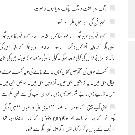
رنگ ہو یا خشت و سنگ، چنگ ہو یا حرف و صوت
معجزۂ فن کی ہے خونِ جگر سے نمود
معجزۂ فن کی خونِ جگر سے نمود ہونا کیوں مشروط ہے؟ معجزۂ فن کا خونِ جگ
خونِ جگر کے بغیر۔ آخر کیوں؟ نغمہ ہے سودائے خام۔ خونِ جگر کے بغیر۔ اس 
رفتہ کا سراغ، تو اس کی کوئی تو وجہ ہو گی۔ کوئی نہ کوئی تو بھید ہو گا ہی کہ جس 
کھوئے ہوؤں کی جستجو ہمیں کہاں کہاں نہ لے جائے گی؟ یہ کھوئے ہوئ
خیال بھی ہیں۔ یہ خواہشیں بھی ہیں۔ آرزوئیں بھی ہیں۔ تمنائیں بھی ہیں۔ 
ہیں۔ زاویے ہیں۔ بے شمار صورتیں ہیں۔ اور ان سب کی ہے خونِ جگر سے نم
اپنی آپ بیتی کے دوسرے حصے۔ ’’میری یونی ورسٹیاں ‘‘ میں گورکی نے ای
پکڑنے کے بہانے رات بھر وولگا (Volga) کے
سرنگ کے پاس جا کر مر گیا۔ اوّل و آخر فنا۔ خونِ جگر سے نمود۔