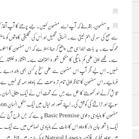
یہ مضمون، بشرطے کہ آپ اسے مضمون کہیں۔ جسے پڑھنے کا آپ آغاز کر
سے صبح کی سرخی جنم لیتی ہے۔ انسانی تخئیل اور اُس کی تخلیقی کاوشوں کو 
محرک ہے۔ یہ بات ابتدا ہی میں واضح کر دینا بہتر ہے کہ اس مضمون کا اسلوب
ہے۔ مجھے اپنی علمی کم مائیگی کا مکمل شعور و اعتراف ہے۔ انتشار و خلفشار
نہیں۔ اس لیے اگر آپ اس مضمون سے علمی سطح پر کسی بھی بلند درجے کے 
فرمایئے۔ اس مضمون کا تناظر اپنی تمام تر وسعت کے باوجود ہمہ گیر نہیں ہے۔ 
مضمون کا بنیادی دعویٰ Basic Premise 
ایک با شعور جان دار کا وجود اس کائنات کے بنیادی خصائص میں سے ایک ہے ا
میں موجود فطری قوانین (Natural Laws)