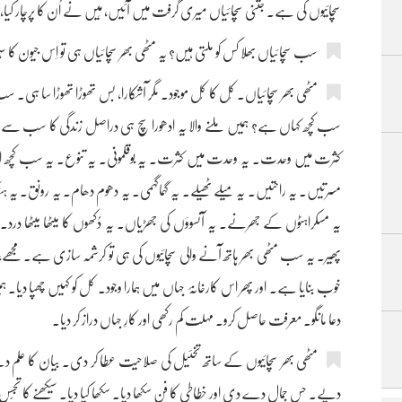
سچائیوں کی ہے۔ جتنی سچائیاں میری گرفت میں آئیں، مَیں نے اُن کا پرچار کی
سب سچائیاں بھلا کس کو ملتی ہیں؟ یہ مٹھی بھر سچائیاں ہی تو اِس جیون کا س
مٹھی بھر سچائیاں۔ کُل کا کُل موجود۔ مگر آشکارا، بس تھوڑا تھوڑا سا ہی۔
سب کچھ کہاں ہے؟ ہمیں ملنے والا یہ ادھورا سچ ہی دراصل زندگی کا سب سے 
کثرت میں وحدت۔ یہ وحدت میں کثرت۔ یہ بوقلمونی۔ یہ تنوع۔ یہ سب کچھ اسی 
مسرتیں۔ یہ راحتیں۔ یہ میلے ٹھیلے۔ یہ گہماگہمی۔ یہ دھوم دھام۔ یہ رونق۔ یہ ہ
یہ مسکراہٹوں کے جھرنے۔ یہ آنسوؤں کی جھڑیاں۔ یہ دُکھوں کا میٹھا میٹھا د
پھیر۔ یہ سب مٹھی بھر ہاتھ آنے والی سچائیوں کی ہی تو کرشمہ سازی ہے۔ مجھے، 
خوب بنایا ہے۔ اور پھر اس کارخانۂ جہاں میں ہمارا وجود۔ کل کو کہیں چھپا دیا۔ ہمیں
دعا مانگو۔ معرفت حاصل کرو۔ مہلت کم رکھی اور کارِ جہاں دراز کر دیا۔
مٹھی بھر سچائیوں کے ساتھ تخئیل کی صلاحیت عطا کر دی۔ بیان کا علم دے د
دیے۔ حسِ جمال دے دی اور خطاطی کا فن سکھا دیا۔ سکھا کیا دیا۔ سیکھنے کا تجس