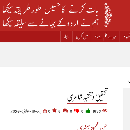
قید
میرے قلم سے
میں کون؟
رابطہ
ں
تحقیق و تنقید شاعری
1693
0
0
0
0
بدھ-16-جولائی-2020
حسن محمود جعفری