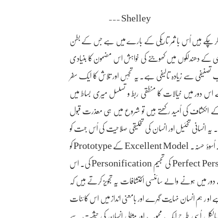
--- Shelley
 چکے ہیں اُس با ثمر تاریکی کے بارے میں ہے جس کے بطن
ماضی کے دھندلکوں میں کھوجنے کی خواہش اس مضمون کا بنیادی
 تصنیفی سے زیادہ تالیفی ہے۔ یہ تجسّس اور تلاش کا ایک سفر
 کے اس دور میں خیالات کا منطقی ربط و تسلسل میری بساط میں
انکشاف کی اُمید رکھتے ہیں تو شروع میں ہی معذرت قبول
یہ انسانی تخئیل اور انسان کی تخلیقی صلاحیت کی اُس جہت کو
تلاش کرنے اور کھوجنے کا عمل ہے جس کے تحت اُس نے ایک مثالی انسان۔ اُسوۂ حسنہ۔ Excellent Model کے Prototype کو
سوچنے اور تراشنے کی کوشش کی۔ اپنے تصور اور خیال میں ایک مکمل انسان Perfect Person کی تجسیم Personification کی۔ اس
یہ ہے کہ جس طرح آج کے دور میں ہونے والے سائنسی اکتشافات یہ تجویز کرتے ہیں کہ
و ر ہم انسان نہایت گہرے اور بامعنی انداز میں اس کائنات
 کی بُنت میں شامل ہیں۔ بالکل اُسی طرح ایک محبوب اور مثالی انسان کی حیثیت سے