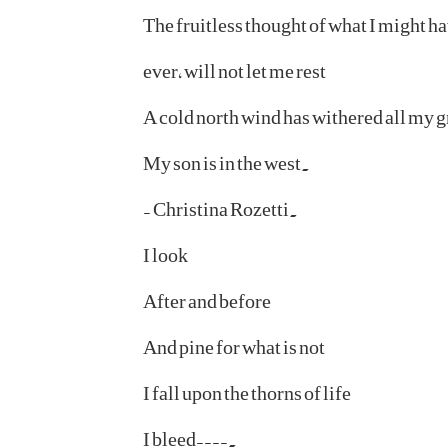
The fruitless thought of what I might h
ever, will not let me rest
A cold north wind has withered all my 
My son is in the west.
- Christina Rozetti.
I look
After and before
And pine for what is not
I fall upon the thorns of life
I bleed----.