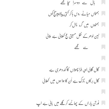
بال سے دوسرا سچا مجھے
بھنواں میانے روس با کر کہتی پیالا پیومنج کوں
بھنووں میں گرہ ڈال کر
نین ادھر کے نقل مسیتی مج کھلائی ہے ملائی
سے مجھے
گال گلالی اوپر ّطرا پھولاں کا گند دھری ہے
گال برکاں نازک ہے اُن کا ہوا ہوں میں کھلائی
نورتن ہار اں کے پھانسے کر گلے میں بائی ہے اپ