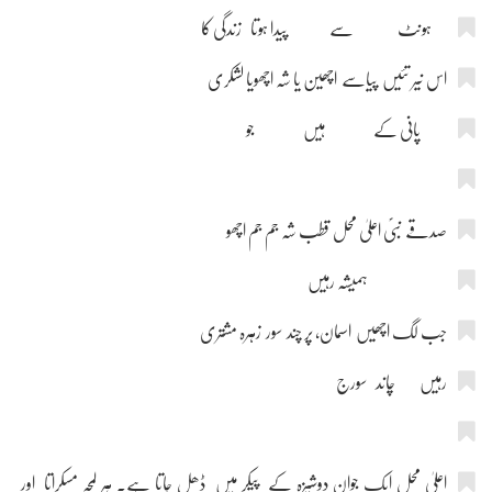
ہونٹ سے پیدا ہوتا زندگی کا
اس نیر تئیں پیاسے اچھین یا شہ اچھویا لشکری
پانی کے ہیں جو
صدقے نبیؐ اعلیٰ محل قطب شہ جم جم اچھو
ہمیشہ رہیں
جب لگ اچھیں اسمان، پر چند سور زہرہ مشتری
رہیں چاند سورج
اعلیٰ محل ایک جوان دوشیزہ کے پیکر میں ڈھل جاتا ہے۔ ہر لمحہ مسکراتا اور