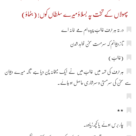
پھولاں کے تخت پہ بسلاؤ میرے سلطاں کوں! (بٹھاؤ)
در تہ ہر حرف غالبؔ چیدہ ام مے خانہ اے
تا ز دیوانم کہ سرمست سخن خواہد شدن
(غالبؔ)
ہر حرف کی تہہ میں غالبؔ میں نے ایک میخانہ چن دیا ہے تاکہ میرے دیوان
سے سخن کی سرمستی و سرشاری حاصل ہو جائے۔
٭٭
چار برس ہوئے یا کچھ زیادہ۔