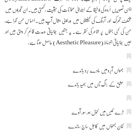
ایسی تصویریں اُردو کی بوطیقا کے ابتدائی عنوانات کی حیثیت رکھتی ہیں۔ ان تجربوں میں
مختلف تحرّک اور آہنگ کی کیفیتوں میں وہ اپنی مثال آپ ہیں۔ احساسِ حسن گہرا ہے،
حسن کی کئی جہتوں پر شاعر کی نظر ہے۔ یہ جہتیں جمالیاتی وحدت قائم کر دیتی ہیں اور
ہمیں جمالیاتی انبساط (Aesthetic Pleasure) حاصل ہوتا ہے:
بھواں آبرو میں مادے برد باندے
عشق کے راگ تاں میں بھید باندے
ترے کیس میں کنول ہور سور آوے
کمان بھنواں میں کاجل ساج ساندے