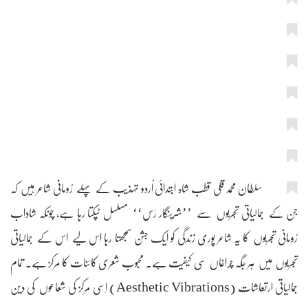
سلطان محمد قلی قطب شاہ ابتدائی اُردو تہذیب کے پہلے رُومانی شاعر ہیں کہ
جن کے جمالیاتی تجربوں سے ’’شرینگار رَس‘‘ مسلسل ٹپکتا رہا ہے، چونکہ شاداب
رُومانی تجربوں کا یہ شاعر پوری زندگی کو ایک جشن سمجھتا رہا اس لیے اس کے جمالیاتی
تجربوں میں ہر جگہ چراغاں سی کیفیت ہے۔ محبوب شعری کائنات کا مرکز ہے۔ تمام
جمالیاتی ارتعاشات (Aesthetic Vibrations) اِسی مرکز کی شعاعوں کی دین