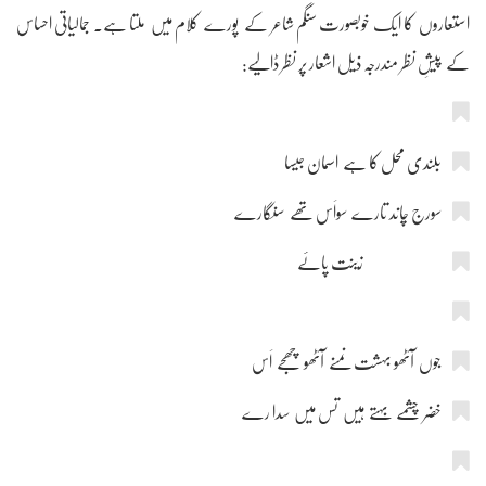
استعاروں کا ایک خوبصورت سنگم شاعر کے پورے کلام میں ملتا ہے۔ جمالیاتی احساس
کے پیشِ نظر مندرجہ ذیل اشعار پر نظر ڈالیے:
بلندی محل کا ہے اسمان جیسا
سورج چاند تارے سواَس تھے سنگارے
زینت پائے
جوں آٹھو بہشت نمنے آٹھو چھجے اَس
خضر چشمے بہتے ہیں تس میں سدا رے