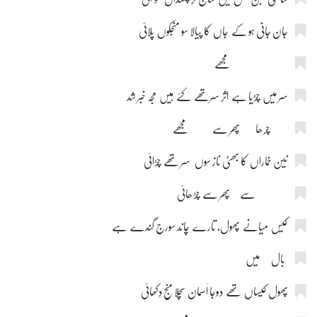
جان جانی ہو کے جاں کا پیالا سو منجکوں پلائی
مجھے
سر میں چڑیا ہے اثر سرتھے کئے ہیں مجہ خبر شد
چرھا پھر سے مجھے
نین خماراں کا بھٹی ناز سوں سر تھے چڑائی
سے پھر سے چڑھائی
کیس میانے پھول، تارے چاند سورج گندے ہے
بال میں
پھول کیساں تھے دوجا اَسمان سچلا منج دِکھائی