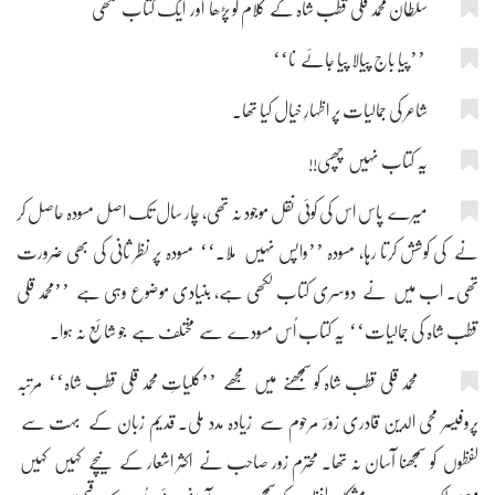
سلطان محمد قلی قطب شاہ کے کلام کو پڑھا اور ایک کتاب لکھی
’’پیا باج پیالا پیا جائے نا‘‘
شاعر کی جمالیات پر اظہارِ خیال کیا تھا۔
یہ کتاب نہیں چھپی!!
میرے پاس اس کی کوئی نقل موجود نہ تھی، چار سال تک اصل مسودہ حاصل کر
نے کی کوشش کرتا رہا، مسودہ ’’واپس نہیں ملا۔‘‘ مسودہ پر نظر ثانی کی بھی ضرورت
تھی۔ اب میں نے دوسری کتاب لکھی ہے، بنیادی موضوع وہی ہے ’’محمد قلی
قطب شاہ کی جمالیات‘‘ یہ کتاب اُس مسودے سے مختلف ہے جو شائع نہ ہوا۔
محمد قلی قطب شاہ کو سمجھنے میں مجھے ’’کلیاتِ محمد قلی قطب شاہ‘‘ مرتبہ
پروفیسر محی الدین قادری زورؔ مرحوم سے زیادہ مدد ملی۔ قدیم زبان کے بہت سے
لفظوں کو سمجھنا آسان نہ تھا۔ محترم زور صاحب نے اکثر اشعار کے نیچے کہیں کہیں