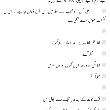
ایسے تمام تجربے جمالیاتی انبساط عطا کرتے ہیں۔
’اعلیٰ محل‘ کو محبوب کے پیکر میں اس طرح ڈھال دیا ہے کہ اس کی
شخصیت محسوس ہونے لگتی ہے:
اعلا محل اعلاء دسے اعلا خوشیاں مہتر گھڑی
نظر آئے
اعلاسکی اعلا دسے جو بن گھڑی دو دوں بھری
نظر آئے
انگ جوت کے چند نور پر کنجک دسے بادل نمن