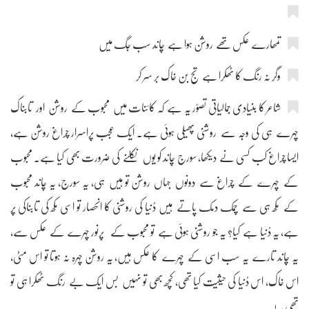
تمھارے عکس تھے روشن ہوا ہے چاند سب جگ میں
وگر نہ رنگ کا ٹھکرا ہے تج بن خاک بر سر کر
شاعر کا بنیادی جمالیاتی تصوّر یہ ہے کہ کائنات میں محبوب کے روشن اور تابناک
چہرے ہی کی وجہ سے روشنی پھیلی ہوئی ہے۔ ایک عجب پراسرار چراغ روشن ہے،
ایسا چراغ کب کسی نے دیکھا، سورج چاند کو یوں نکلنے کی ضرورت بھی کیا ہے۔ محبوب
کے چہرے کے چراغ سے دونوں جہاں روشن تو ہیں ہی، یہ سورج، یہ چاند محبوب
کے مکھ ہی سے چمک دمک پاتے ہیں دُنیا کی روشنی کا انحصار تو اسی مکھ کی تابناکی پر
ہے، یہ دُنیا ہے کیا؟ یہ جو روشنی ہوئی ہے تو محبوب کے پرنور چہرے کے عکس سے،
یہ چاند تارے یہ سب اسی کے چہرے کا عکس ہیں، یہ روشن چہرہ نہ ہوتا تو اس مٹی،
اس خاک، اس دُنیا کی حیثیت کیا تھی، کچھ بھی تو نہیں بس ایک بے رنگ ٹھکرا ہی تو
تھی یہ!