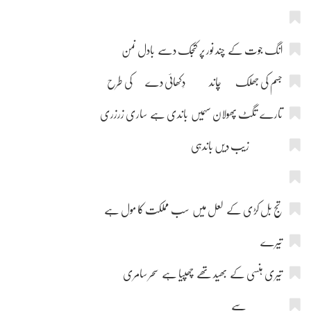
انگ جوت کے چند نور پر کنجک دسے بادل نمن
جسم کی جھلک چاند دِکھائی دے کی طرح
تارے تگٹ پھولان سہمیں باندی ہے ساری زرزری
زیب دیں باندہی
تج بل کڑی کے لعل میں سب مملکت کا مول ہے
تیرے
تیری ہنسی کے بھید تھے چھپیا ہے سحر سامری
سے