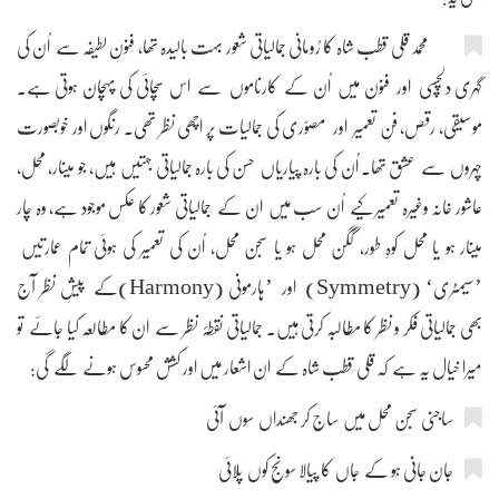
محمد قلی قطب شاہ کا رُومانی جمالیاتی شعور بہت بالیدہ تھا، فنونِ لطیفہ سے اُن کی
گہری دلچسپی اور فنون میں اُن کے کارناموں سے اس سچائی کی پہچان ہوتی ہے۔
موسیقی، رقص، فنِ تعمیر اور مصوّری کی جمالیات پر اچھی نظر تھی۔ رنگوں اور خوبصورت
چہروں سے عشق تھا۔ اُن کی بارہ پیاریاں حسن کی بارہ جمالیاتی جہتیں ہیں، جو مینار، محل،
عاشور خانہ وغیرہ تعمیر کیے اُن سب میں ان کے جمالیاتی شعور کا عکس موجود ہے، وہ چار
مینار ہو یا محل کوہِ طور، گگن محل ہو یا سجن محل، اُن کی تعمیر کی ہوئی تمام عمارتیں
’سیمٹری‘ (Symmetry) اور ’ہارمونی (Harmony)کے پیشِ نظر آج
بھی جمالیاتی فکر و نظر کا مطالبہ کرتی ہیں۔ جمالیاتی نقطۂ نظر سے ان کا مطالعہ کیا جائے تو
میرا خیال یہ ہے کہ قلی قطب شاہ کے ان اشعار میں اور کشش محسوس ہونے لگے گی:
ساجنی سجن محل میں ساج کر جھنداں سوں آئی
جان جانی ہو کے جاں کا پیالا سونج کوں پلائی