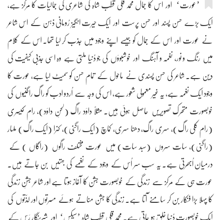
’عورت‘ اور اس کا جمال محمد قلی قطب شاہ کی شاعری کی جمالیات کا مرکز ہے،
ایک بڑے حسن پسند اور حسن پرست اور ایک حیرت انگیز رُومانی ذہن کے اس شاعر
نے عورت اور اس کے جمال کو جیسے اپنے وجود میں جذب کر لیا تھا۔ اس کے کلام
میں رنگ و نور، نغمہ و آہنگ اور خوشبوؤں کی جو دُنیا ملتی ہے وہ اسی جذبی کیفیت کی
دین ہے۔ شاعر کی حسن پسندی نے ماحول کے تمام حسن کو سمیٹ لیا ہے، عورت کا
وجود ایک نغمہ ہے، یہ غیر معمولی شعور ہے، اس کی وجہ سے اُردو ادب کو راگ راگنیوں کی
خوبصورت متحرک تصویریں حاصل ہوئی ہیں۔ مثلاً داؤد راگ (لحنِ داؤد)، رام کیسری
(رام کلی راگ)، سری راگ، دھنا سری، کماچ (ایک راگنی)، کنرا (ایک راگ) ملہار
(راگنی)، سات سروں (سبد سات) میں عورت مختلف راگوں (راگاں ) کے
درمیان اُبھرتی ہے۔ یہ سب سر اُس کے وجود کے نغمے کی جہتیں بن جاتے ہیں۔
عورت ہی کے مرکز سے زندگی کے خوبصورت جشن کا آغاز ہوتا ہے اور شاعر جشنِ زندگی
کا پہلا بڑا فنکار بن کر سامنے آتا ہے۔ زندگی کا جشن مناتے ہوئے مسرتوں اور لذّتوں کی
ایک خوبصورت دُنیا خلق ہو جاتی ہے۔ محمد قلی قطب شاہ ’سیکس‘ اور شرینگار رَس کے