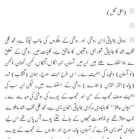
(اعلیٰ محل)
رُومانی جمالیاتی ذہن روشنی اور روشنی کے پیکروں کی جانب لپکتا ہے، محمد قلی
قطب شاہ کا جمالیاتی شعور بھی روشنیوں کا عاشق ہے، کلیات میں روشنی کے تعلق
سے جو استعارے ملتے ہیں اُن میں آسمان، انبر، اکاس، آنکاس، کھن، کھنان، نوکھن
(نو آسمان) وغیرہ کی اہمیت ہے۔ اسی طرح اجت سورج، بھان (آفتاب) اندر
(چاند) اختر، اختراں (ستارے ) روشنی کے استعارے ہیں۔ لیکن ان سب کی
اہمیت صرف محبوب کے حسن اور محبوب کے چہرے کی روشنی کی وجہ سے ہے۔
’’دیوانِ حافظ‘‘ کا بنیادی مرکزی جمالیاتی رجحان یہی ہے، محمد قلی قطب شاہ حافظ سے
خوب متاثر تھے نیز خوبصورت محبوبوں کے جانے کتنے چہرے آس پاس تھے اس لیے
بنیادی تصور یہی ملتا ہے کہ آسمان، چاند، سورج اور ستاروں نے محبوب کے چہرے