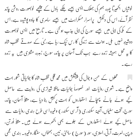
خوشیاں بکھیرتا چہرہ، جسم کی جھلک ایسی جیسے ہلکے بادل کے پیچھے خوبصورت روشن چاند
نظر آئے، اس کی دلکش پراسرار مسکراہٹ میں جیسے سامری کا جادو پوشیدہ ہے، اس
کے مکھ کی لالی میں جیسے سورج کی لالی جذب ہو گئی ہے۔ تاریخ میں ایسی خوبصورت
دوشیزہ نہیں ملی۔ ہونٹ سے زندگی کا رس ٹپک رہا ہے، نبیؐ کے صدقے قطب شاہ
کا یہ محل ہمیشہ زندہ رہے جب تک آسمان پر چاند، سورج، زہرہ، مشتری ہیں یہ زندہ
رہے۔
محلوں کے حسن و جمال کی پیشکش میں محمد قلی قطب شاہ کا جمالیاتی شعور بہت
واضح ہے۔ شعری روایات اور خصوصاً جمالیاتِ حافظ شیرازی کی روایت سے حاصل
کیے ہوئے جانے پہچانے استعاروں کو بہت پرکشش بنا دیا ہے، مثلاً آسمان، چاند،
سورج، تختِ سلیماں، آئینۂ سکندری (آرسی سکندر) وغیرہ اسی طرح ہندی روایات سے
حاصل کیے ہوئے استعاروں کے جلوے بھی بکھرے ہوئے ہیں۔ مثلاً نورتن،
درپن، امرت، آرتی، استری، سور (سورج) ساجنی، نین، بھنواں، سنگار وغیرہ۔ ہندی عجمی