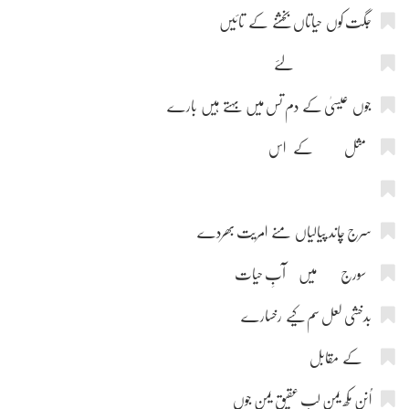
جگت کوں حیاتاں بخشنے کے تائیں
لئے
جوں عیسیٰ کے دم تس میں بہتے ہیں بارے
مثل کے اس
سرج چاند پیالیاں منے امریت بھردے
سورج میں آبِ حیات
بدخشی لعل سم کیے رخسارے
کے مقابل
اُنن مکھ یمن لب عقیقِ یمن جوں