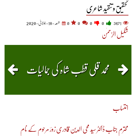
تحقیق و تنقید شاعری
3471
0
0
0
0
جمعہ-18-جولائی-2020
شکیل الرّحمٰن
محمد قلی قطب شاہ کی جمالیات
انتساب
محترم جناب ڈاکٹر سیّد محی الدین قادری زورؔ مرحوم کے نام