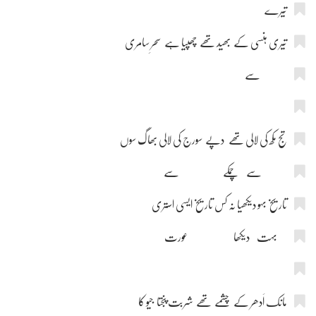
تیرے
تیری ہنسی کے بھید تھے چھپیا ہے سحرِ سامری
سے
تج مکھ کی لالی تھے دپے سورج کی لالی بھاگ سوں
سے چمکے سے
تاریخ بہو دیکھیا نہ کس تاریخ ایسی استری
بہت دیکھا عورت
مانک اَدھر کے چشمے تھے شربت پنجتا جیو کا