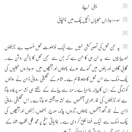
ڈالی اپنے
سو۱۰۰ ہزاراں بجلیاں انچل چمک میں پہنچائی
یہ سجن محل کی تصویر کشی نہیں ہے، ایک خوبصورت محل منسوب ہے نازنینوں
اور پیاریوں سے یہ ان ہی کا حسن ہے کہ جس سے سجن محل کا باطن روشن ہے۔
گلابی گالوں اور بالوں میں گندھے ہوئے پھولوں اور آنچلوں میں سو ہزاروں بجلیوں کی
چمک دمک سے اس محل کا وجود قائم ہے۔ شاعر کے تخلیقی رومانی ذہن نے ہونٹوں
کو زندگی کے رس کا پیالہ بنا دیا ہے۔ منہ سے پیالے کے لگتے ہی نشہ سر پر چڑھ جاتا
ہے اور نازنینوں کی خمار بھری آنکھوں سے نشہ دو آتشہ ہو جاتا ہے۔ اس تخلیقی رومانی
ذہن نے خمار آلود آنکھوں، پھولوں، تاروں، چاند، سورج، بھنووں، زُلفوں اور آنچلوں کی
چمک دمک سے ایک فضا خلق کر دی ہے۔ جمالیاتی سطح پر محمد قلی قطب شاہ کے