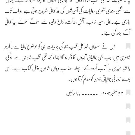
یہ کہ کلیاتِ محمد قلی قطب شاہ رُومانی اور جمالیاتی تجربوں کا پہلا سرچشمہ ہے۔ یہاں
سے عجمی ہندی شعری روایات کی آمیزشوں کی وہ کہانی شروع ہوتی ہے جو اب تک
جاری ہے۔ ولی، میر، غالب، آتش، جرأت، داغ وغیرہ سے ہوتے ہوئے یہ کہانی
آگے بڑھ گئی ہے۔
میں نے سلطان محمد قلی قطب شاہ کی جمالیات ہی کو موضوع بنایا ہے۔ اُردو
شاعری میں جب بھی جمالیاتی تجربوں کا ذکر ہو گا ابتداء محمد قلی قطب شاہ ہی سے ہو گی،
بلاشبہ میری یہ کتاب اُردو کے پہلے صاحبِ دیوان شاعر پر پہلی کتاب ہے۔ اس
بڑے رُومانی جمالیاتی ذہن کو سلام کرتا ہوں۔
۲۳!ستمبر ۲۰۰۳ء ۔۔۔۔۔۔ بابا سائیں