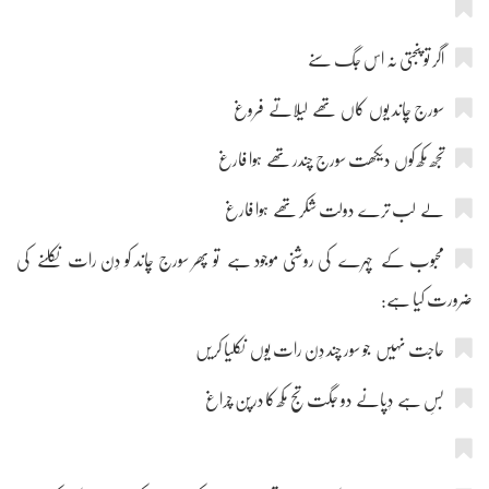
اگر تو پنجتی نہ اس جگ سنے
سورج چاند یوں کاں تھے لیلاتے فروغ
تجھ مکھ کوں دیکھت سورج چندر تھے ہوا فارغ
لے لب ترے دولت شکر تھے ہوا فارغ
محبوب کے چہرے کی روشنی موجود ہے تو پھر سورج چاند کو دِن رات نکلنے کی
ضرورت کیا ہے:
حاجت نہیں جو سور چند دِن رات یوں نکلیا کریں
بسِ ہے دٖپانے دو جگت تج مکھ کا درپن چراغ