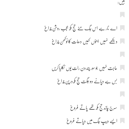
ہیں:
اے نار ہے اس جگ منے تج مکھٔ عجب روشن چراغ
دیکھے نہیں اجنوں کہیں دھات کا نوکھن چراغ
حاجت نہیں جو سور چند دن رات یوں نکلیا کریں
بس ہے دٖپانے دو جگت تج مکھ درپن چراغ
سرج چاند تج مکھ تھے پاتے فروغ
ایسے دیپ جگ میں دٖپاتے فروغ