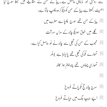
سے روشنی اور تابناکی حاصل ہے۔ پیا کے حسن کے مقابلے میں بھلا سورج کیا
اہمیت رکھتا ہے، پیا کے حسن کو دیکھ کر وہ چھپ جاتا ہے:
پیا کے حسن تھے سورج چھپا ہے مغرب میں
گلے میں طوق سو دیکھ چاند کے مرا یہ سرشت
محبوب کے حسن کی تجلی سے چاند نے نور حاصل کیا ہے:
تمھارے مکھ کی تجلی تھے پائیا (ہے ) نور
تمھاری چھاؤں تھے چندا پنم ہوا سپنور
سرج چاند تج مکھ پاتے فروغ
اپے دیپ جگ میں دٖپاتے فروغ