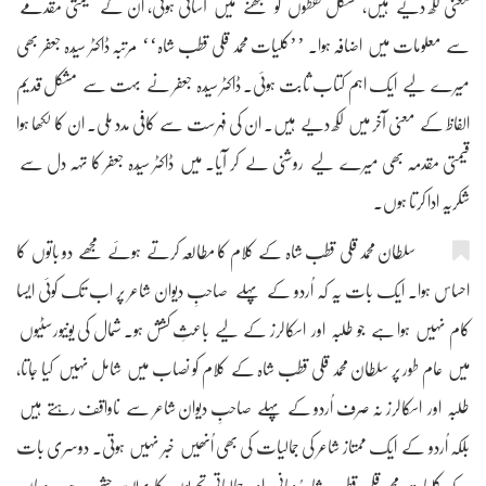
معنی لکھ دیے ہیں، مشکل لفظوں کو سمجھنے میں آسانی ہوئی، اُن کے قیمتی مقدمے
سے معلومات میں اضافہ ہوا۔ ’’کلیات محمد قلی قطب شاہ‘‘ مرتبہ ڈاکٹر سیّدہ جعفر بھی
میرے لیے ایک اہم کتاب ثابت ہوئی۔ ڈاکٹر سیّدہ جعفر نے بہت سے مشکل قدیم
الفاظ کے معنی آخر میں لکھ دیے ہیں۔ ان کی فہرست سے کافی مدد ملی۔ ان کا لکھا ہوا
قیمتی مقدمہ بھی میرے لیے روشنی لے کر آیا۔ میں ڈاکٹر سیّدہ جعفر کا تہہ دل سے
شکریہ ادا کرتا ہوں۔
سلطان محمد قلی قطب شاہ کے کلام کا مطالعہ کرتے ہوئے مجھے دو باتوں کا
احساس ہوا۔ ایک بات یہ کہ اُردو کے پہلے صاحبِ دیوان شاعر پر اب تک کوئی ایسا
کام نہیں ہوا ہے جو طلبہ اور اسکالرز کے لیے باعثِ کشش ہو۔ شمال کی یونیورسٹیوں
میں عام طور پر سلطان محمد قلی قطب شاہ کے کلام کو نصاب میں شامل نہیں کیا جاتا،
طلبہ اور اسکالرز نہ صرف اُردو کے پہلے صاحبِ دیوان شاعر سے ناواقف رہتے ہیں
بلکہ اُردو کے ایک ممتاز شاعر کی جمالیات کی بھی اُنھیں خبر نہیں ہوتی۔ دوسری بات