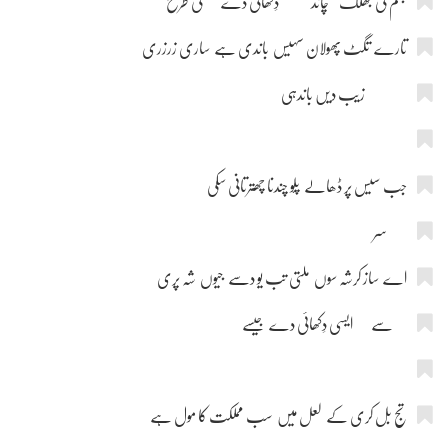
جسم کی جھلک چاند دِکھائی دے کی طرح
تارے تگٹ پھولان سہیس باندی ہے ساری زرزری
زیب دیں باندہی
جب سیس پر ڈھالے پلّو چندنا چھترتانی سکی
سر
اے ساز کرشہ سوں ملتی تب یو دسے جیوں شہ پری
سے ایسی دِکھائی دے جیسے
تج بل کری کے لعل میں سب مملکت کا مول ہے