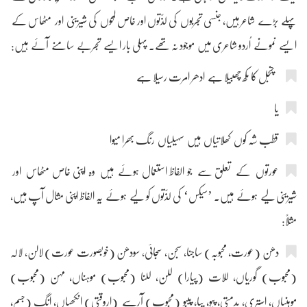
پہلے بڑے شاعر ہیں، جنسی تجربوں کی لذّتوں اور خاص لمحوں کی شیرینی اور مٹھاس کے
ایسے نمونے اُردو شاعری میں موجود نہ تھے۔ پہلی بار ایسے تجربے سامنے آئے ہیں:
چنجل کا مکھ چھبیلا ہے ادھر امرت رسیلا ہے
یا
قطب شہ کوں کھلاتیاں ہیں سہیلیاں رنگ بھرا میوا
عورتوں کے تعلق سے جو الفاظ استعمال ہوئے ہیں وہ اپنی خاص مٹھاس اور
شیرینی لیے ہوئے ہیں۔ ’سیکس‘ کی لذّتوں کو لیے ہوئے یہ الفاظ اپنی مثال آپ ہیں،
مثلاً:
دھن (عورت، محبوبہ) ساجنا، سجن، سجائی، سودھن (خوبصورت عورت) لالن، لالہ
(محبوب) گوریاں، للات (پیارا) للن، للنا (محبوب) موہناں، مہن (محبوب)
موہنیاں، استری، پدمتی، پیو، پیا، پیبو (محبوب) آرسے (اروقتی) انکھیاں، انگ (جسم،