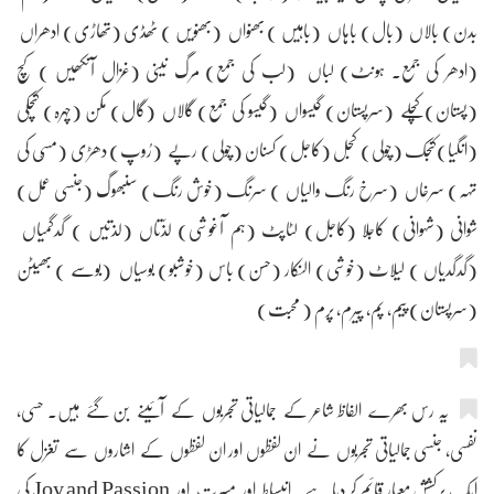
بدن) بالاں (بال) باہاں (باہیں ) بھنواں (بھنویں ) ٹھڈی (تھاڑی) ادھراں
(ادھر کی جمع۔ ہونٹ) لباں (لب کی جمع) مرگ نینی (غزال آنکھیں ) کچ
(پستان)کچلے (سرپستان) گیسواں (گیسو کی جمع) گالاں (گال) مکن (چہرہ) کنچکی
(انگیا)کنجک (چولی) کجل (کاجل) کسنان (چولی) رپے (رُوپ) دھڑی (مسّی کی
تہہ) سرخاں (سرخ رنگ والیاں ) سرنگ (خوش رنگ) سنبھوگ (جنسی عمل)
شوانی (شہوانی) کاجلا (کاجل) لٹاپٹ (ہم آغوشی) لذّتاں (لذتیں ) گدگمیاں
(گدگدیاں ) لیلاٹ (خوشی) النکار (حسن) باس (خوشبو) بوسیاں (بوسے ) بھیٹن
(سرپستان) پیم، پم، پیرم، پرم ( محبت)
یہ رس بھرے الفاظ شاعر کے جمالیاتی تجربوں کے آئینے بن گئے ہیں۔ حسی،
نفسی، جنسی جمالیاتی تجربوں نے ان لفظوں اور ان لفظوں کے اشاروں سے تغزل کا
ایک پرکشش معیار قائم کر دیا ہے۔ انبساط اور مسرت اور Joy and Passion کی