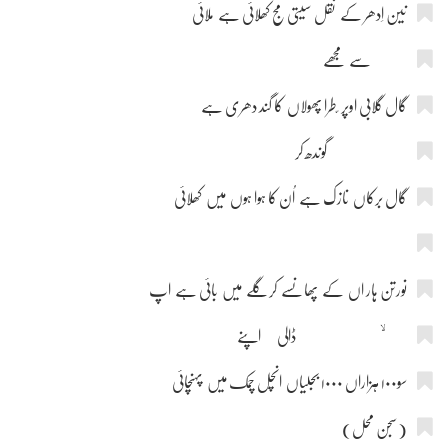
نین اِدھر کے نقل سیتی مج کھلائی ہے ملائی
سے مجھے
گال گلابی اوپر ّطرا پھولاں کا گند دھری ہے
گوندھ کر
گال برکاں نازک ہے اُن کا ہوا ہوں میں کھلائی
نورتن ہار اں کے پھانسے کر گلے میں بائی ہے اپ
ۙ ڈالی اپنے
سو۱۰۰ ہزاراں ۱۰۰۰ بجلیاں انچل چمک میں پہنچائی
(سجن محل)