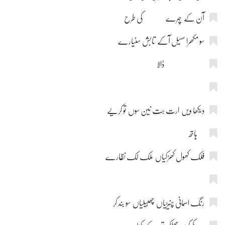
آن کے چہرے کی طرح
سو مکھرا سہیل آکے تابش سٹیارے
ڈالا
دیکھا ویں ارت ہت نین سوں تو کریے
ہاتھ
فلک کھول کھڑکیاں ملک لک نظارے
رنگ اسمانی چنیڑیاں چھبیلیاں سو بند کر