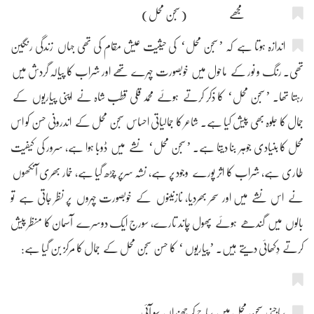
مجھے (سجن محل)
اندازہ ہوتا ہے کہ ’سجن محل‘ کی حیثیت عیش مقام کی تھی جہاں زندگی رنگین
تھی۔ رنگ و نور کے ماحول میں خوبصورت چہرے تھے اور شراب کا پیالہ گردش میں
رہتا تھا۔ ’سجن محل‘ کا ذکر کرتے ہوئے محمد قلی قطب شاہ نے اپنی پیاریوں کے
جمال کا جلوہ بھی پیش کیا ہے۔ شاعر کا جمالیاتی احساس سجن محل کے اندرونی حسن کو اس
محل کا بنیادی جوہر بنا دیتا ہے۔ ’سجن محل‘ نشے میں ڈوبا ہوا ہے، سرور کی کیفیت
طاری ہے، شراب کا اثر پورے وجود پر ہے، نشہ سرپر چڑھ گیا ہے، خمار بھری آنکھوں
نے اس نشے میں اور سحر بھردیا، نازنینوں کے خوبصورت چہروں پر نظر جاتی ہے تو
بالوں میں گندھے ہوئے پھول چاند تارے، سورج ایک دوسرے آسمان کا منظر پیش
کرتے دِکھائی دیتے ہیں۔ ’پیاریوں ‘ کا حسن سجن محل کے جمال کا مرکز بن گیا ہے:
ساجنی سجن محل میں ساج کر چھنداں سو آئی