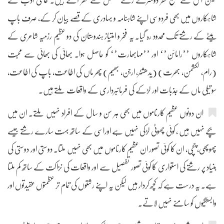
لیکن اس سے قطع نظر دوسرے رشتے مشکل سے نظر آتے ہیں۔ عالمی ادب کے
شاہکاروں میں بھی فردوسی اپنے شاہنامہ و بہادری کے قصے بیان کر کے، صرف باپ
بیٹے کے رشتے تک محدود رہ گیا۔ یہ فخر و امتیاز ہندوستان کی دو عظیم رزمیہ شاعری کے
شاہکاروں ’’رامائن’‘ اور ’’مہابھارت’‘ کو حاصل ہوا۔ بھائی کی بھائی سے محبت
(رام، لکشمن، بھرت) (یدھشٹر، ارجن، بھیم) پھر ماں کی اطاعت، باپ کی اطاعت،
سوتیلی ماں کے جذبات اور لڑکے کی فرمانبرداری کے واقعات ملتے ہیں۔
ان دونوں عظیم کارناموں میں بھی ہر سن و سال کے افراد نہیں ملتے۔ ان میں
بچے نہیں ہیں ، کوئی چھوٹی لڑکی نہیں ہے اوراسی کے ساتھ بہت سارے رشتے جیسے
پھوپھی، چچی، ان کا کوئی تصور ان عظیم کارناموں میں بھی نہیں ملتا۔ دوستی اور دوستی کی
بنیاد پر رشتے کی استواری کا کوئی تصور تفصیل سے اور واقعات کی نزاکت کے ساتھ کم ملتا
ہے۔ یہ درست ہے کہ کچھ کردار ہیں لیکن یہ اپنے رشتوں کی تمام تر عظمتوں عقیدتوں اور
وابستگیوں کو سامنے نہیں لاتے۔