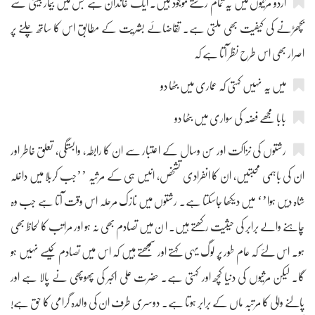
اردو مرثیوں میں یہ تمام رشتے موجود ہیں۔ ایک خاندان ہے جس میں بیمار بیٹی سے
بچھڑنے کی کیفیت بھی ملتی ہے۔ تقاضائے بشریت کے مطابق اس کا ساتھ چلنے پر
اصرار بھی اس طرح نظر آتا ہے کہ
میں یہ نہیں کہتی کہ عماری میں بٹھا دو
بابا مجھے فضہ کی سواری میں بٹھا دو
رشتوں کی نزاکت اور سن وسال کے اعتبار سے ان کا رابطہ، وابستگی، تعلق خاطر اور
ان کی باہمی محبتیں، ان کا انفرادی تشخص، انیس ہی کے مرثیہ ’’جب کربلا میں داخلہ
شاہ دیں ہوا’‘ میں دیکھا جاسکتا ہے۔ رشتوں میں نازک مرحلہ اس وقت آتا ہے جب وہ
چاہنے والے برابر کی حیثیت رکھتے ہیں۔ ا ن میں تصادم بھی نہ ہو اور مراتب کا لحاظ بھی
ہو۔ اس لئے کہ عام طور پر لوگ یہی کہتے اور سمجھتے ہیں کہ اس میں تصادم کیسے نہیں ہو
گا۔ لیکن مرثیوں کی دنیا کچھ اور کہتی ہے۔ حضرت علی اکبر کی پھوپھی نے پالا ہے اور
پالنے والی کا مرتبہ ماں کے برابر ہوتا ہے۔ دوسری طرف ان کی والدہ گرامی کا حق ہے!