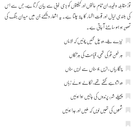
توڑ مقابلہ وغیرہ، ان تمام حالتوں اور کیفیتوں کو بڑی خوبی سے بیان کرتا ہے، جس سے اس
کی بلندی خیال اور قوت اظہار کا پتہ چلتا ہے۔ یہ اشعار دیکھئے جن میں میدان جنگ کی
تصویر ہو بہو سامنے آ جاتی ہے۔
نیزے ہلے، وہ چل گئیں چوٹیں کہ الاماں
ہر طعن قہر کی تھی، قیامت کی ہر تکاں
چنگاریاں ، اڑیں جو سناں سے لڑیں سناں
وہ اژدہے گتھے تھے، نکالے ہوئے زباں
پھیلے شرر پرندوں کی جانیں ہوا ہوئیں
شمعوں کی تھیں لویں کہ ملیں اور جدا ہوئیں