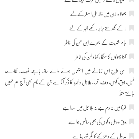
جھولا دالان میں ڈالا علی اصغر کے لئے
لا کے گلدستے برابر رکھے اکبر کے لئے
جام شربت کے بھرے ابن حسن کی خاطر
گہنا پھولوں کا منگا رکھا دلہن کی خاطر
اسی طرح اس زمانے میں استعمال ہونے والے ساز، باجے، نوبت، نقارے،
طبل، بوق، کوس، دف، قرنا، جلاجل وغیرہ کا ذکر آتا ہے جن کے نام بھی آج ہم نہیں
جانتے مثلاً
قرنا میں نہ دم ہے نہ جلا جل میں صدا ہے
بوق و دہل و کوس کی بھی سانس ہوا ہے
ہر دل کے دھڑکنے کا مگر شور بپا ہے