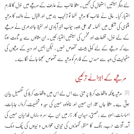
لئے دیگر ہیئتیں استعمال کی گئیں۔ مثلاً غالب نے عارف کے مرثیے میں غزل کا فارم
اختیار کیا۔ حالی نے غالب کا مرثیہ لکھا تو ترکیب بند میں اور اقبال نے والدہ کا مرثیہ
مثنوی کی شکل میں لکھا۔ محمد علی جوہر، سیماب اکبر آبادی اور حفیظ جالندھری نے مرثیے
کے لئے غزل، قطعات اور مخمس کی ہیئتیں اختیار کیں۔ ان مثالوں سے یہ ثابت ہوتا
ہے کہ مرثیے کے لئے کوئی ہیئت مخصوص نہیں ، لیکن انیس اور دبیر کے مرثیوں کی
مقبولیت کی وجہ سے مسدس کے فارم کو مرثیہ سے مخصوص سمجھا جانے لگا ہے۔
مرثیے کے اجزائے ترکیبی
مرثیہ چونکہ واقعات کربلا پر مبنی ہے اس لئے اس میں واقعات کربلا کی تفصیل بیان
ہوتی ہے۔ مثلاً جاں نثار ان حسین اور خانوادہ حسین کی سیر و شخصیت، کردار، جذبات،
احساسات، اعزہ سے رخصتی، میدان کار زار میں ان بے سر و ساماں فدائیانِ حسین کی
آمد، آلات حرب، جنگ کا منظر، گھوڑوں کی تیزی، تلواروں و نیزوں کی چمک دمک،