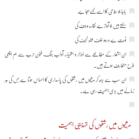
باجا جو سلامی کا اسے کہئے بجا ہے
سکتے ہیں جو آواز ہے نقارہ و دف کی
نوبت ہے درود خلف شاہ نجف کی
ان اشعار کے مطالعے سے اوزار و ہتھیار، آداب جنگ، فنون حرب سے ہم اچھی
طرح متعارف ہوتے ہیں۔
ان سب سے بڑھ کر مرثیوں میں رشتوں کی پاسداری کا احساس ہوتا ہے جس کی ہر
زمانے میں بڑی اہمیت رہی ہے۔
مرثیوں میں رشتوں کی تہذیبی اہمیت