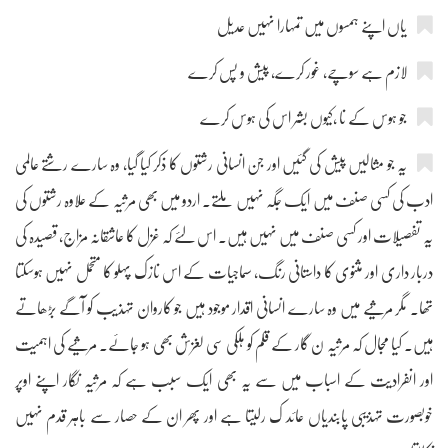
یاں اپنے ہمسوں میں تمہارا نہیں عدیل
لازم ہے سوچے، غور کرے، پیش و پس کرے
جو ہوس کے نا ،کیوں بشر اس کی ہوس کرے
یہ جو مثالیں پیش کی گئیں اور جن انسانی رشتوں کا ذکر کیا گیا، وہ سارے رشتے عالمی
ادب کی کسی صنف میں ایک جگہ نہیں ملتے۔ اردو میں بھی مرثیہ کے علاوہ رشتوں کی
یہ تفصیلات اور کسی صنف میں نہیں ہیں۔ اس لئے کہ غزل کا عاشقانہ مزاج، قصیدہ کی
دربار داری اور مثنوی کا داستانی رنگ، سماجیات کے اس نازک پہلو کا متحمل نہیں ہوسکتا
تھا۔ مگر مرثیے میں وہ سارے انسانی اقدار موجود ہیں جو کاروان تہذیب کو آگے بڑھاتے
ہیں۔ کیا مجال کہ مرثیہ ن گار کے قلم کو ہلکی سی لغزش بھی ہو جائے۔ مرثیے کی اہمیت
اور انفرادیت کے اسباب میں سے یہ بھی ایک سبب ہے کہ مرثیہ نگار اپنے اوپر
خوبصورت تہذیبی پابندیاں عائد ک رلیتا ہے اور پھر ان کے حصار سے باہر قدم نہیں