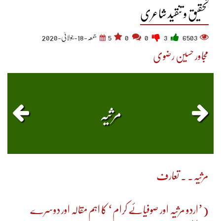
تحقیق و تنقید شاعری
6503
3
0
0
5
جمعہ-18-جولائی-2020
مجاور حسین رضوی
مرثیہ
مرثیہ۔ ۔ تعارف
(’اردو مرثیہ اور صوفیائے کرام‘ کا اہم مقالہ اور دوسرے