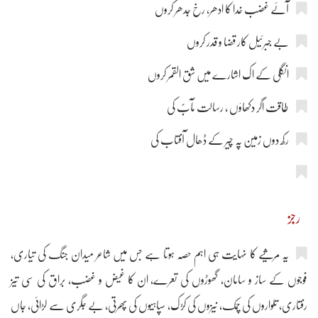
آئے غضب خدا کا ادھر، رخ جدھر کروں
بے جبرئیل کار قضا و قدر کروں
انگلی کے اک اشارے میں شق القمر کروں
طاقت اگر دکھاؤں ، رسالت مآبؐ کی
رکھ دوں زمین پہ چیر کے ڈھال آفتاب کی
رجز
یہ مرثیے کا نہایت ہی اہم حصہ ہوتا ہے جس میں شاعر میدان جنگ کی تیاری،
فوجوں کے ساز و سامان، گھوڑوں کی تعرے، ان کا غیض و غضب، براق کی سی تیز
رفتاری، تلواروں کی چمک، نیزوں کی کڑک، سپاہیوں کی پھرتی، بے جگری سے لڑائی، جاں