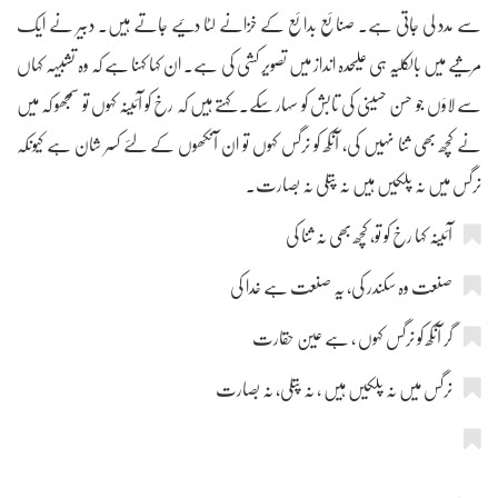
سے مدد لی جاتی ہے۔ صنائع بدائع کے خزانے لٹا دئیے جاتے ہیں۔ دبیر نے ایک
مرثیے میں بالکلیہ ہی علیحدہ انداز میں تصویر کشی کی ہے۔ ان کہا کہنا ہے کہ وہ تشبیہہ کہاں
سے لاؤں جو حسن حسینی کی تابش کو سہار سکے۔ کہتے ہیں کہ رخ کو آئینہ کہوں تو سمجھو کہ میں
نے کچھ بھی ثنا نہیں کی، آنکھ کو نرگس کہوں تو ان آنکھوں کے لئے کسر شان ہے کیونکہ
نرگس میں نہ پلکیں ہیں نہ پتلی نہ بصارت۔
آئینہ کہا رخ کو تو، کچھ بھی نہ ثنا کی
صنعت وہ سکندر کی، یہ صنعت ہے خدا کی
گر آنکھ کو نرگس کہوں ، ہے عین حقارت
نرگس میں نہ پلکیں ہیں ، نہ پتلی، نہ بصارت