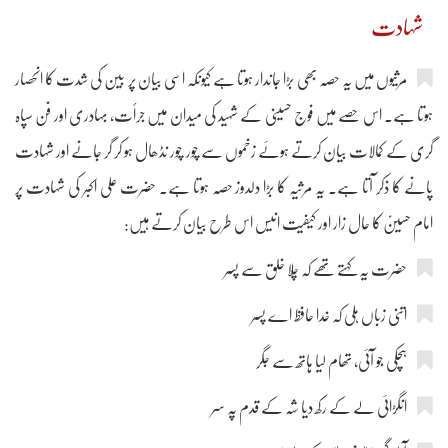
شہادت
مرثیوں میں یہ حصہ بھی بڑا جاندار ہوتا ہے کیونکہ اسی بیان پر بین کی شدت کا انحصار
ہوتا ہے۔ اس حصے میں فوج حسینی کے شہید کی میدان میں جرأت، بہادری اور فن سپاہ
گری کے کمالات بیان کرتے ہوئے زخموں سے چور چور نڈھال ہو کر گر جانے اور شہادت
پانے کا ذکر آتا ہے۔ یہ مرثیہ کا بڑا دلدوز حصہ ہوتا ہے۔ حضرت علی اکبر کی شہادت پر
امام حسینؑ کا حال زار اور کیفیت انیس اس طرح بیان کرتے ہیں:
حضرت یہ کہتے تھے کہ چلا خلق سے پسر
اتنی زباں ہلی کہ خدا حافظ اے پسر
ہچکی جو آئی، تھام لیا ہاتھ سے جگر
انگڑائی لے کے رکھ دیا شہ کے قدم پہ سر