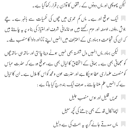
لیکن پھوپھی اور ماں دونوں کے رشتوں کا توازن برقرار رکھا گیا ہے۔
ایک موقع اور ہے۔ ماں کم عمری میں بچوں کی نفسیات سے باخبر ہے۔ بچے
جوش ،ولولہ، حوصلہ اور عزم رکھتے ہیں وہ خاندانی شرف اور امتیاز کی بناء پر یہ چاہتے ہیں
کہ ان کی شجاعت و بہادری کے اعتراف میں انہیں اپنے نانا اور دادا کا منصب ملے۔
لیکن بہادر ماں انہیں دل شکستہ بھی نہیں ہونے دینا چاہتی اور ساتھ ہی ساتھ بچوں
کو سمجھاتی بھی ہے۔ بھائی کے استحقاق کا خیال بھی ہے، موقع وہ ہے کہ حضرت عباس
کو منصف علمداری عطا ہو چکا ہے اور حضرت عون و محمد کو اس کا ملال ہے۔ ان کا خیال
ہے کہ انہیں علم ملنا چاہئے۔ صرف ایک بند درج کیا جاتا ہے :
عمریں قلیل اور ہوس منصب جلیل
اچھا نکال قد کے بھی بڑھنے کی کچھ سبیل
ماں صدقے جائے گرچہ یہ ہمت کی ہے دلیل