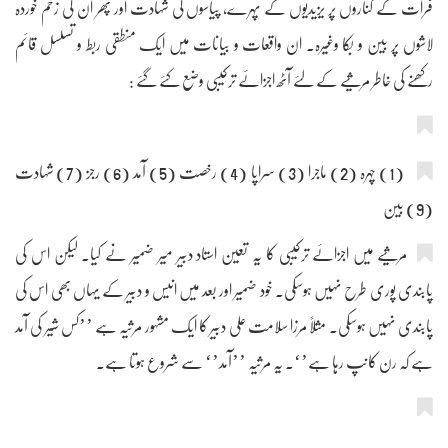
فرات کے کناروں پر یزیدیوں کے پہرے، پیاسوں کی شہادت اور پھر ان کی زخم خوردہ
لاشوں پر بین و بکا وغیرہ۔ ان واقعات و بیانات میں ایک منطقی ربط و تسلسل قائم
رکھنے کی خاطر مرثیے کے لئے آٹھ اجزائے ترکیبی وضع کئے گئے :
(1) چہرہ (2) ماجرا (3) سراپا (4) رخصت (5) آمد (6) رجز (7) شہادت
(9) بین
مرثیے میں اجزائے ترکیبی کا یہ تعین استاد دبیر میر ضمیر نے کیا۔ لیکن اس کی
پابندی پوری طرح نہیں ہوسکی۔ خود ضمیر اور بعد میں انیس و دبیر کے یہاں بھی اس کی
پابندی نہیں ہوسکی۔ مثلاً مرزا سلامت علی دبیر کا ایک مشہور مرثیہ ہے ’’کس شیر کی آمد
ہے کہ رن کانپ رہا ہے’‘۔ یہ مرثیہ ’’آمد’‘ سے شروع ہوتا ہے۔