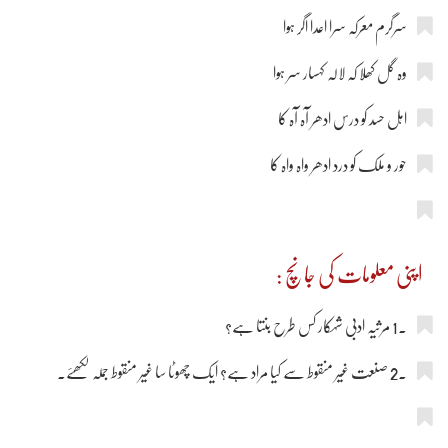
سرگرم معرکہ سرا اعدا اگر ہوا
وہ گل کھلا کہ لالہ کہسار سر ہوا
اہل حسد کو درس ادھر آہ آہ کا
حور و ملک کو درد ادھر واہ واہ کا
اپنی معلومات کی جانچ :
.1 مرثیہ ادبی شہکار کس طرح بنتا ہے؟
.2 صنعت غیر منقوط سے کیا مراد ہے؟ ایک چھوٹا سا غیر منقوط جملہ لکھئے۔