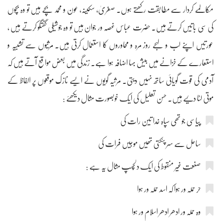
مکالمے کردار سے مطابقت رکھتے ہوں۔ صغریٰ، سکینہ، عون و محمد بچے ہیں تو وہ بچوں
کی سی باتیں کرتے ہیں۔ حضرت عباس غصہ ور جوان ہیں تو وہ جوشیلی گفتگو کرتے ہیں ،
عورتیں اپنے لب و لہجے روز مرہ و محاوروں کا استعمال کرتی ہیں۔ مرثیوں سے تشبیہ و
استعارے کے خزانے میں بیش بہا اضافہ ہوا ہے۔ زندگی میں بعض مواقع آتے ہیں کہ
آدمی کی قوت گویائی ساتھ نہیں دیتی۔ مرثیہ گویوں نے ایسے نازک موقعوں پر الفاظ کے
موتی لٹا دئیے ہیں۔ حسن تعلیل کی ایک خوبصورت مثال دیکھئے :
پیاسی جو تھی سپاہ خدا تین رات کی
ساحل سے سر پٹکتی تھیں موجیں فرات کی
صنعت غیر منقوط کی ایک دلچسپ مثال یہ ہے :
حر حملہ ور ہوا کہ اسد حملہ ور ہوا
وہ حملہ ور ادھر ادھر اسلام ور ہوا