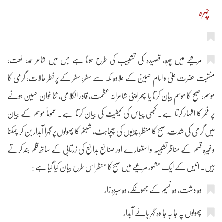
چہرہ
مرثیے میں چہرہ، قصیدہ کی تشبیب کی طرح ہوتا ہے جس میں شاعر حمد، نعت،
منقبت حضرت علیؑ و امام حسینؑ کے علاوہ مکہ سے سفر، سفر کے پرخطر حالات، گرمی کا
موسم، صبح کا موسم بیان کرتا یا پھر اپنی شاعرانہ عظمت، قادر الکلامی، ثنا خوان حسین ہونے
پر فخر کا اظہار کرتا ہے۔ کبھی پیاس کی کیفیت کی بیان کرتا ہے۔ عموماً موسم کے بیان
میں گرمی کی شدت، صبح کا منظر، چڑیوں کی چہچہاہٹ، شبنم کا پھولوں پر گہرا آبدار بن کر چمکنا
وغیرہ قسم کے مناظر تشبیہہ و استعارے اور صنائع بدائع کی زرتابی کے ساتھ قلم بند کرتے
ہیں۔ انیس کے ایک مشہور مرثیے میں صبح کا منظر اس طرح بیان کیا گیا ہے :
وہ دشت، وہ نسیم کے جھونکے، وہ سبزہ زار
پھولوں پہ جا بہ جا وہ گہر ہائے آبدار