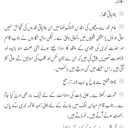
نکالتا۔
جمالیاتی اقدار
عام طور سے مرثیوں کی مقدس المناک فضا میں ان جمالیاتی قدروں کی گنجائش نہیں
ہوتی جو غزل یا عشقیہ مثنویوں میں دکھائی دیتی ہے۔ لیکن مرثیہ نگاروں نے جناب قاسم
اور حضرت کبریٰ کی شادی کے واقعہ کا سہارا لیتے ہوئے اتنی صحت مند بالیدہ اور
خوبصورت تصویریں پیش کی ہیں کہ جن سے تزکیۂ نفس اور قلب کی منزلیں طئے ہوتی نظر
آتی ہیں۔ اس سلسلے میں کئی مرثیے ہیں بالخصوص :
پھولا شفق سے چرخ پہ جب لالہ زار صبح
شہرت رکھتا ہے۔ اپنی بات کی وضاحت کے لئے ایک بند بھی درج کیا جاتا
ہے۔ جناب قاسم میدان جنگ میں جانے کے لئے اپنی زوجہ فاطمہ کبریٰ کے پاس
رخصت ہونے آتے ہیں۔ فرماتے ہیں :