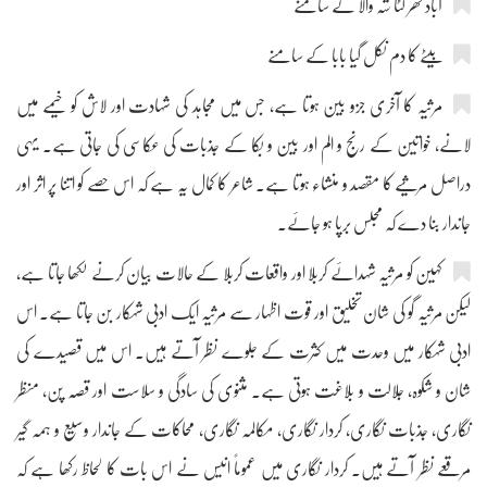
آباد گھر لٹا شہ والا کے سامنے
بیٹے کا دم نکل گیا بابا کے سامنے
مرثیہ کا آخری جزو بین ہوتا ہے، جس میں مجاہد کی شہادت اور لاش کو خیمے میں
لانے، خواتین کے رنج و الم اور بین و بکا کے جذبات کی عکاسی کی جاتی ہے۔ یہی
دراصل مرثیے کا مقصد و منشاء ہوتا ہے۔ شاعر کا کمال یہ ہے کہ اس حصے کو اتنا پر اثر اور
جاندار بنا دے کہ مجلس برپا ہو جائے۔
کہین کو مرثیہ شہدائے کربلا اور واقعات کربلا کے حالات بیان کرنے لکھا جاتا ہے،
لیکن مرثیہ گو کی شان تخلیق اور قوت اظہار سے مرثیہ ایک ادبی شہکار بن جاتا ہے۔ اس
ادبی شہکار میں وحدت میں کثرت کے جلوے نظر آتے ہیں۔ اس میں قصیدے کی
شان و شکوہ، جلالت و بلاغت ہوتی ہے۔ مثنوی کی سادگی و سلاست اور قصہ پن، منظر
نگاری، جذبات نگاری، کردار نگاری، مکالمہ نگاری، محاکات کے جاندار وسیع و ہمہ گیر
مرقعے نظر آتے ہیں۔ کردار نگاری میں عموماً انیس نے اس بات کا لحاظ رکھا ہے کہ