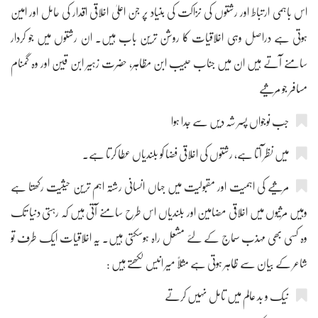
اس باہمی ارتباط اور رشتوں کی نزاکت کی بنیاد پر جن اعلیٰ اخلاقی اقدار کی حامل اور امین
ہوتی ہے دراصل وہی اخلاقیات کا روشن ترین باب ہیں۔ ان رشتوں میں جو کردار
سامنے آتے ہیں ان میں جناب حبیب ابن مظاہر، حضرت زہیر ابن قین اور وہ گمنام
مسافر جو مرثیے
جب نوجواں پسر شہ دیں سے جدا ہوا
میں نظر آتا ہے، رشتوں کی اخلاقی فضا کو بلندیاں عطا کرتا ہے۔
مرثیے کی اہمیت اور مقبولیت میں جہاں انسانی رشتہ اہم ترین حیثیت رکھتا ہے
وہیں مرثیوں میں اخلاقی مضامین اور بلندیاں اس طرح سامنے آتی ہیں کہ رہتی دنیا تک
وہ کسی بھی مہذب سماج کے لئے مشعل راہ ہوسکتی ہیں۔ یہ اخلاقیات ایک طرف تو
شاعر کے بیان سے ظاہر ہوتی ہے مثلاً میر انیس لکھتے ہیں :
نیک و بد عالم میں تامل نہیں کرتے