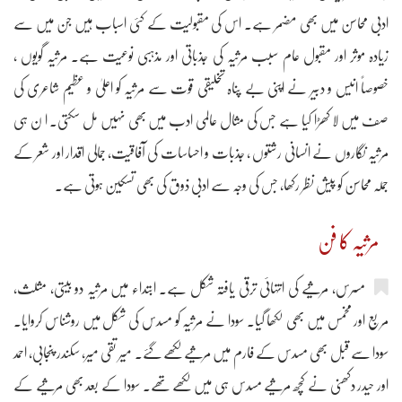
ادبی محاسن میں بھی مضمر ہے۔ اس کی مقبولیت کے کئی اسباب ہیں جن میں سے
زیادہ موثر اور مقبول عام سبب مرثیہ کی جذباتی اور مذہبی نوعیت ہے۔ مرثیہ گویوں ،
خصوصاً انیس و دبیر نے اپنی بے پناہ تخلیقی قوت سے مرثیہ کو اعلیٰ و عظیم شاعری کی
صف میں لا کھڑا کیا ہے جس کی مثال عالمی ادب میں بھی نہیں مل سکتی۔ ا ن ہی
مرثیہ نگاروں نے انسانی رشتوں ، جذبات و احساسات کی آفاقیت، جمالی اقدار اور شعر کے
جملہ محاسن کو پیش نظر رکھا، جس کی وجہ سے ادبی ذوق کی بھی تسکین ہوتی ہے۔
مرثیہ کا فن
مسرس، مرثیے کی انتہائی ترقی یافتہ شکل ہے۔ ابتداء میں مرثیہ دو بیتی، مثلث،
مربع اور مخمس میں بھی لکھا گیا۔ سودا نے مرثیہ کو مسدس کی شکل میں روشناس کروایا۔
سودا سے قبل بھی مسدس کے فارم میں مرثیے لکھے گئے۔ میر تقی میر، سکندر پنجابی، احمد
اور حیدر دکھنی نے کچھ مرثیے مسدس ہی میں لکھے تھے۔ سودا کے بعد بھی مرثیے کے