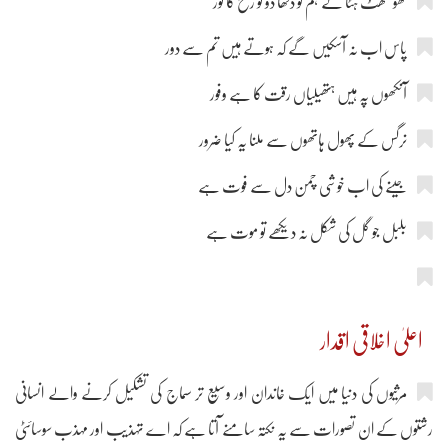
گھونگھٹ ہٹا کے ہم کو دکھا دو تو رخ کا نور
پاس اب نہ آسکیں گے کہ ہوتے ہیں تم سے دور
آنکھوں پہ ہیں ہتھیلیاں رقت کا ہے وفور
نرگس کے پھول ہاتھوں سے ملنا یہ کیا ضرور
جینے کی اب خوشی چمن دل سے فوت ہے
بلبل جو گل کی شکل نہ دیکھے تو موت ہے
اعلیٰ اخلاقی اقدار
مرثیوں کی دنیا میں ایک خاندان اور وسیع تر سماج کی تشکیل کرنے والے انسانی
رشتوں کے ان تصورات سے یہ نکتہ سامنے آتا ہے کہ اے تہذیب اور مہذب سوسائٹی