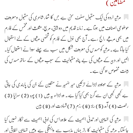
مضامین)
مرثیہ اردو کی ایک مقبول صنف سخن ہے جس کا شمار شاعری کی مقبول و معروف
موضوعی اصناف میں ہوتا ہے۔ زمانہ قدیم میں دو بیتی، مربع، مثلث اور مخمس کے فارم
میں بھی مرثیے رائج رہے۔ آج بھی غزل کے فارم کو شخصی مرثیوں کے لئے استعمال
کیا جاتا ہے۔ مرثیہ کو مسدس کی معروف شکل میں سب سے پہلے سودا نے استعمال کیا۔
انیس اور دبیر کے مرثیوں کی بے پناہ مقبولیت کے سبب مرثیوں کے ساتھ مسدس کی
ہیئت مخصوص ہو گئی ہے۔
مرثیہ کے موجودہ اجزائے ترکیبی میر ضمیر نے متعین کئے جن کی پابندی کی جاتی
ہے کبھی کبھی ان سے گریز بھی کیا گیا ہے۔ وہ اجزاء یہ ہیں (1) چہرہ (2) سراپا (3)
رخصت (4) آمد (5) رجز (6) رزم (7)شہادت اور (8) بین
مرثیہ کی تہذیبی اور تمدنی اہمیت کے علاوہ اس کی ادبی اہمیت سے نکار نہیں کیا
جاسکتا۔ مرثیہ کی مقبولیت کا راز جہاں مذہب سے وابستگی ہے وہیں تہذیبی اخلاقی اور