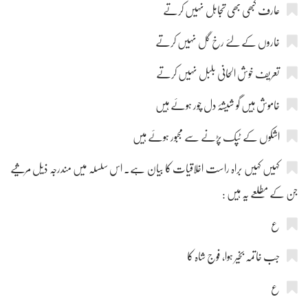
عارف کبھی بھی تجاہل نہیں کرتے
خاروں کے لئے رخ گل نہیں کرتے
تعریف خوش الحانی بلبل نہیں کرتے
خاموش ہیں گو شیشۂ دل چور ہوئے ہیں
اشکوں کے ٹپک پڑنے سے مجبور ہوئے ہیں
کہیں کہیں براہ راست اخلاقیات کا بیان ہے۔ اس سلسلہ میں مندرجہ ذیل مرثیے
جن کے مطلعے یہ ہیں :
ع
جب خاتمہ بخیر ہوا، فوج شاہ کا
ع