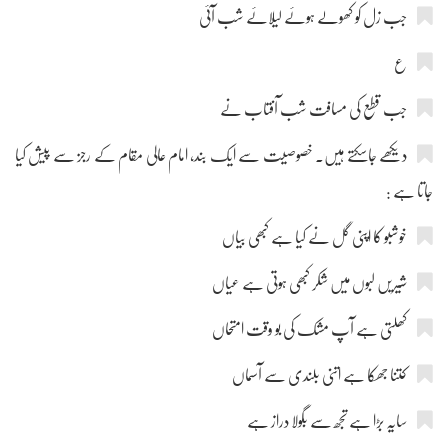
جب زل کو کھولے ہوئے لیلائے شب آئی
ع
جب قطع کی مسافت شب آفتاب نے
دیکھے جاسکتے ہیں۔ خصوصیت سے ایک بند، امام عالی مقام کے رجز سے پیش کیا
جاتا ہے :
خوشبو کا اپنی گل نے کیا ہے کبھی بیاں
شیریں لبوں میں شکر کبھی ہوتی ہے عیاں
کھلتی ہے آپ مشک کی بو وقت امتحاں
کتنا جھکا ہے اتنی بلندی سے آسماں
سایہ بڑا ہے تجھ سے بگولا دراز ہے