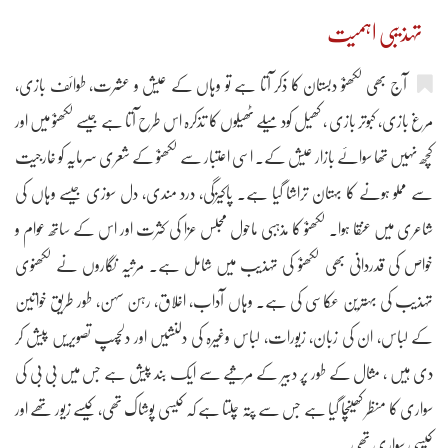
تہذیبی اہمیت
آج بھی لکھنؤ دبستان کا ذکر آتا ہے تو وہاں کے عیش و عشرت، طوائف بازی،
مرغ بازی، کبوتر بازی ، کھیل کود میلے ٹھیلوں کا تذکرہ اس طرح آتا ہے جیسے لکھنؤ میں اور
کچھ نہیں تھا سوائے بازار عیش کے۔ اسی اعتبار سے لکھنؤ کے شعری سرمایہ کو خارجیت
سے مملو ہونے کا بہتان تراشا گیا ہے۔ پاکیزگی، درد مندی، دل سوزی جیسے وہاں کی
شاعری میں عنقا ہوا۔ لکھنؤ کا مذہبی ماحول مجلس عزا کی کثرت اور اس کے ساتھ عوام و
خواص کی قدردانی بھی لکھنؤ کی تہذیب میں شامل ہے۔ مرثیہ نگاروں نے لکھنوی
تہذیب کی بہترین عکاسی کی ہے۔ وہاں آداب، اخلاق، رہن سہن، طور طریق خواتین
کے لباس، ان کی زبان، زیورات، لباس وغیرہ کی دلنشیں اور دلچسپ تصویریں پیش کر
دی ہیں ، مثال کے طور پر دبیر کے مرثیے سے ایک بند پیش ہے جس میں بی بی کی
سواری کا منظر کھینچا گیا ہے جس سے پتہ چلتا ہے کہ کیسی پوشاک تھی، کیسے زیور تھے اور
کیسی سواری تھی۔