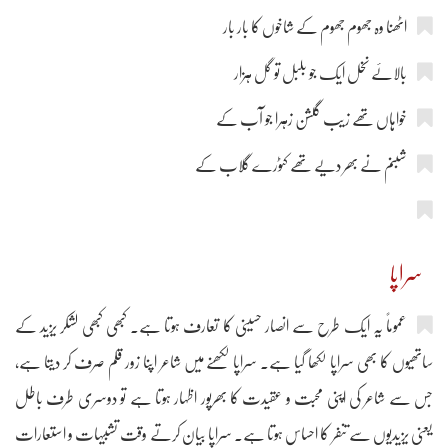
اٹھنا وہ جھوم جھوم کے شاخوں کا بار بار
بالائے نخل ایک جو بلبل تو گل ہزار
خواہاں تھے زیب گلشن زہرا جو آب کے
شبنم نے بھر دیے تھے کٹورے گلاب کے
سراپا
عموماً یہ ایک طرح سے انصار حسینی کا تعارف ہوتا ہے۔ کبھی کبھی لشکر یزید کے
ساتھیوں کا بھی سراپا لکھا گیا ہے۔ سراپا لکھنے میں شاعر اپنا زور قلم صرف کر دیتا ہے،
جس سے شاعر کی اپنی محبت و عقیدت کا بھرپور اظہار ہوتا ہے تو دوسری طرف باطل
یعنی یزیدیوں سے تنفر کا احساس ہوتا ہے۔ سراپا بیان کرتے وقت تشبیہات و استعارات