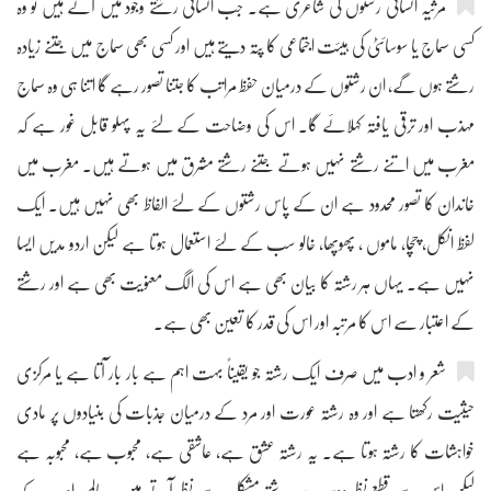
مرثیہ انسانی رشتوں کی شاعری ہے۔ جب انسانی رشتے وجود میں آتے ہیں تو وہ
کسی سماج یا سوسائٹی کی ہیئت اجتماعی کا پتہ دیتے ہیں اور کسی بھی سماج میں جتنے زیادہ
رشتے ہوں گے، ان رشتوں کے درمیان حفظ مراتب کا جتنا تصور رہے گا اتنا ہی وہ سماج
مہذب اور ترقی یافتہ کہلائے گا۔ اس کی وضاحت کے لئے یہ پہلو قابل غور ہے کہ
مغرب میں اتنے رشتے نہیں ہوتے جتنے رشتے مشرق میں ہوتے ہیں۔ مغرب میں
خاندان کا تصور محدود ہے ان کے پاس رشتوں کے لئے الفاظ بھی نہیں ہیں۔ ایک
لفظ انکل، چچا، ماموں ، پھوپھا، خالو سب کے لئے استعمال ہوتا ہے لیکن اردو مدیں ایسا
نہیں ہے۔ یہاں ہر رشتہ کا بیان بھی ہے اس کی الگ معنویت بھی ہے اور رشتے
کے اعتبار سے اس کا مرتبہ اور اس کی قدر کا تعین بھی ہے۔
شعر و ادب میں صرف ایک رشتہ جو یقیناً بہت اہم ہے بار بار آتا ہے یا مرکزی
حیثیت رکھتا ہے اور وہ رشتہ عورت اور مرد کے درمیان جذبات کی بنیادوں پر مادی
خواہشات کا رشتہ ہوتا ہے۔ یہ رشتہ عشق ہے، عاشقی ہے، محبوب ہے، محبوبہ ہے