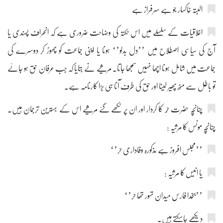
البتہ خاکسار جو ہے سرفراز ہے
اخلاقیات کے سلسلے میں اس نکتہ کی وضاحت ضروری ہے کہ انحراف پسندی یا
آج کی سیاسی اصطلاح میں ’’دل بدلو’‘ ہونا یا اپنی جماعت کو چھوڑ کر دوسرے کی
جماعت میں شامل ہونا اچھا نہیں سمجھا جاتا۔ مرثیے نے بتایا کہ جب عرفان حق ہو جائے
تو باطل سے منھ پھیر لینا اور حق کی طرف آنا ہی بڑا کارنامہ ہے۔
چنانچہ حضرت حُر کا کردار اور ان پر لکھے گئے مرثیے اس کے بہترین ترجمان ہیں۔
چنانچہ مونس کا مرثیہ :
’’مجلس افروز ہے مذکورہ وفاداری حر’‘
یا انیس کا مرثیہ :
’’بخدا فارس میدان تہور تھا حر’‘
دیکھے جاسکتے ہیں۔