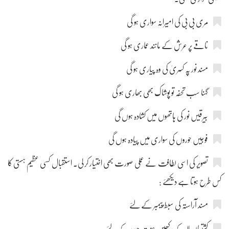
مری بی بی کی امیرانہ سواری ہو گی
ناقے پر عرش کے مانند عماری ہو گی
مسند نور پہ کسریٰ کی وہ پیاری ہو گی
گہنا سب تحفہ تو پوشاک بھی بھاری ہو گی
بیرقیں نور کی ہاتھوں میں کشادہ ہوں گی
فوجیں حوروں کی سواری میں پیادہ ہوں گی
تصویر کی اسی لطافت نے عملی صورت بھی اختیار کر لی۔ استقبال کسی عظیم ہستی کا
کس طرح ہوتا ہے دیکھئے :
مسند آراستہ کی سبط پیمبر کے لئے
کشتیاں لا کے رکھیں عزت حیدر کے لئے