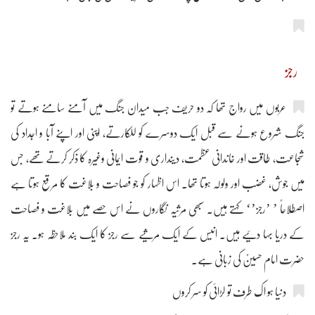
رجز
عربوں میں رواج تھا کہ دو حریف جب میدان جنگ میں آمنے سامنے ہوتے تو
جنگ شروع ہونے سے قبل ایک دوسرے کو للکارتے، اپنی اور اپنے آبا و اجداد کی
شجاعت، طاقت اور خاندانی عظمت، دینداری و قوت ایمانی وغیرہ کا ذکر کرتے تھے، جس
میں جوش، غضب اور ولولہ ہوتا تھا۔ اس اظہار کو جو فصاحت و بلاغت کا مرقع ہوتا ہے
اصطلاحاً ’ ’رجز’‘ کہتے ہیں۔ سبھی مرثیہ نگاروں نے اس حصے میں بلاغت و فصاحت
کے دریا بہا دئیے ہیں۔ انیس کے ایک مرثیے سے رجز کا ایک بند ملاحظہ ہو۔ یہ رجز
حضرت امام حسینؑ کی زبانی ہے۔
دنیا ہو اک طرف تو لڑائی کو سر کروں