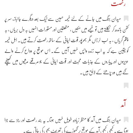
رخصت
میدان جنگ میں جانے کے لئے خیمہ حسین سے ایک بعد دیگرے جانباز، سر پر
کفن باندھ کر نکلتے ہیں تو خیمے میں مکیں ، متعلقین اور مستورات انہیں بہ دل بریاں ، بہ
چشم گریاں ، بہ لب لرزاں مگر بھرپور قوت ایمانی کے ساتھ رخصت کرتے ہیں۔ اہل خیمہ
کو یقین ہے کہ یہ اب زندہ واپس نہیں آئیں گے۔ اس موقع پر وداع کرنے والے
عزیزوں اور پیاروں کے جذبات محبت اور قوت ایمانی کے جو مرقعے مرثیوں میں کھینچے
گئے ہیں وہ پڑھنے کے لائق ہیں۔
آمد
میدان جنگ میں آمد کا منظر زیادہ طویل نہیں ہوتا۔ یہ بند رخصت اور رجز سے جڑا
ہوتا ہے۔ کبھی کبھی آمد کے موقع پر گھوڑے کی تعریف بھی کی جاتی ہے۔