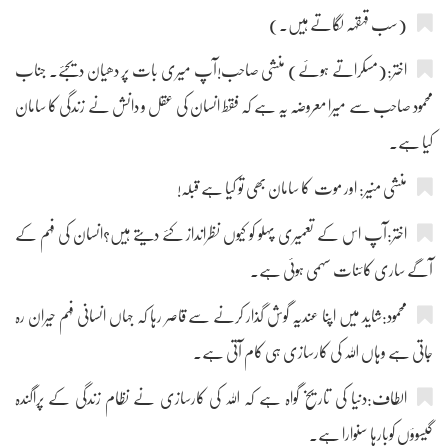
(سب قہقہہ لگاتے ہیں۔)
اختر:(مسکراتے ہوئے) منشی صاحب!آپ میری بات پر دھیان دیجئے۔ جناب
محمود صاحب سے میرا معروضہ یہ ہے کہ فقط انسان کی عقل و دانش نے زندگی کا سامان
کیا ہے۔
منشی منیر: اور موت کا سامان بھی تو کیا ہے قبلہ!
اختر:آپ اس کے تعمیری پہلو کو کیوں نظرانداز کئے دیتے ہیں؟انسان کی فہم کے
آگے ساری کائنات سہمی ہوئی ہے۔
محمود:شاید میں اپنا عندیہ گوش گذار کرنے سے قاصر رہا کہ جہاں انسانی فہم حیران رہ
جاتی ہے وہاں اللہ کی کارسازی ہی کام آتی ہے۔
الطاف:دنیا کی تاریخ گواہ ہے کہ اللہ کی کارسازی نے نظام زندگی کے پراگندہ
گیسوؤں کوبارہا سنوارا ہے۔