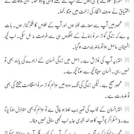
اختر:(محمود سے) کئی دنوں سے آپ سے ملنے کو جی چاہتا تھا۔ لیکن ملاقات کے
اشتیاق نے صرف انتظار کی زحمت میں مبتلا رکھا۔
محمود:میں آپ سے معذرت خواہ ہوں اور آپ کے خلوص کا شکر گذار ہوں۔ بات
یہ ہے کہ زندگی کو از سر نو بسانے کے جھگڑوں ہی سے فرصت نہ مل سکی۔ اب کچھ
اطمینان حاصل ہوا تو حاضر خدمت ہو گیا۔
اختر:یہ آپ کی نوازش ہے۔ اصل میں زندگی انسان کے ارادے کی پابند بھی تو
نہیں رہی۔ انسان سوچتا کچھ ہے ہوتا کچھ ہے۔
محمود:صحیح ہے ، لیکن زندگی کی تگ و دو میں عزائم کو از سر نو استقامت بخشنے کی بھی
تو ضرورت ہے۔
اختر:انسان کے خواب کی تعبیر جب غلط ہو جاتی ہے تو عزائم کو بھی متزلزل ہونا پڑتا
ہے۔(مسکرا کر) آپ کا وہ اللہ اکبری جذبہ اب کبھی سنائی نہیں دیتا۔