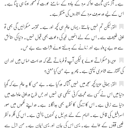
ہے۔ آخر یہی ثابت ہوا کہ مرد کے جادو کے سامنے عورت کو مسحور ہونا ہی پڑتا ہے۔
اس کے لیے وہ صرف مرد کے اشاروں کی منتظر ہے۔
اختر:لیکن تم نہیں جانتے ، یہاں عالم ہی کچھ اور ہے۔ محترمہ مسکرائیں گی بھی تو
اپنی طبیعت سے۔ اس کے لئے انھیں غیر کی دعوت بھی قبول نہیں۔ دنیا کی ستائش
سے وہ بے پرواہ ہے اور زمانے کے بدلتے ہوئے اثرات سے بے حس۔
عزیر:(مسکراتے ہوئے) لیکن آپ تو فرماتے تھے کہ وہ بہت حساس ہیں اور ان
کی گفتار سے شاعری ٹپکتی ہے۔ پھر یہ بے حسی کیا معنی؟
اختر: بھائی عزیز!کچھ سمجھ میں نہیں آتا کہ وہ کیا ہے۔ بے حسی کا یہ عالم ہے کہ گویا
دنیا میں اس نے کسی سے محبت کرنی سیکھی ہی نہیں اور جس طرح وہ اپنی عادات میں
دنیا سے نرالی ہے۔ اس کا زندگی کا نظریہ بھی جداگانہ ہے۔ وہ اپنے نغموں میں صور
اسرافیل کی قائل ہے۔ الہام کے لئے جبرئیل پر کمندیں ڈالتی ہے۔ اس کی فکر و نظر
غیبی قوتوں کے حوالے ہے۔ یہی اس کی جان اور یہی ایمان ہے۔ حسن ازل سے