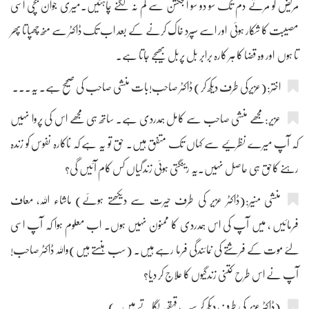
مریض کو مرتے دم تک سو دو سو انجکشن سے کم نہ لگنے چاہئیں۔میری جوان بچی اسی
مصیبت کا شکار ہوئی اور اسے سپرد خاک کرنے کے بعد اب تک ڈاکٹر سے منھ چھپاتا پھر
تا ہوں اور وہ قضا کا ہر کارہ برابر بل پربل بھیجے جاتا ہے۔
اختر:(عزیرکی طرف دیکھ کر) ڈاکٹر صاحب!بات منشی صاحب کی صحیح ہے۔ یہ۔۔۔
عزیر:مجھے منشی صاحب سے کامل ہمدردی ہے۔ ساتھ ہی مجھے اس کی پروا نہیں
کہ آپ میرے نظرئیے سے کہاں تک متفق ہیں۔ حق تو یہ ہے کہ ناکارہ نفوس کو زندہ
رہنے کاحق ہی حاصل نہیں۔یہ رینگتی ہوئی زندگیاں کس کام آئیں گی؟
منشی منیر:(ڈاکٹر عزیر کی طرف حیرت سے دیکھتے ہوئے) ماشاء اللہ، معاف
فرمائیں ، میں آپ کی اس ہمدردی کا ممنون نہیں ہوں۔ اب معلوم ہوا کہ آپ اسی
لئے موت کے فرشتے کی نمائندگی فرما رہے ہیں۔ (سب ہنستے ہیں)واللہ ڈاکٹر صاحب!
آپ نے اس طرح کتنی زندگیوں کا علاج کر دیا؟
(ڈاکٹر عزیر کی طرف دیکھ کر سب قہقہہ لگاتے ہیں۔)