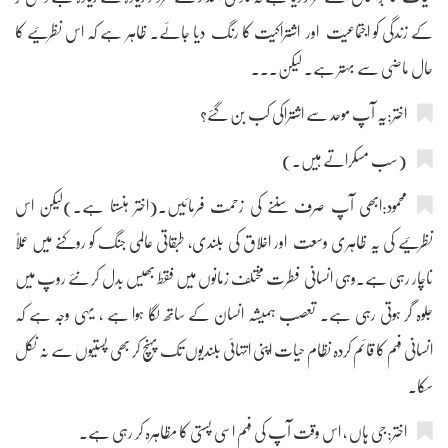
کے زندگی کو اجتماعیت اور اشتراکیت کا رنگ دیا جائے۔ ظاہر ہے کہ اس نظرئیے کا
حال ماضی سے بہتر ہے۔ لیکن۔۔۔
اختر:یہ آپ موحد سے اشتراکی کب بن گئے؟
(سب مسکراتے ہیں۔)
محمود:ابھی آپ صرف سننے کی زحمت فرمائیں۔(اختر ہنستا ہے۔)لیکن اس
نظرئیے کی یہ ظاہری وسعت اور اخلاق کی بلندی، طبقاتی عالمی جنگ کو روکنے میں عملاً
ناچار رہی ہے۔وہی انسانی فطرت مختلف زمانوں میں فقط بھیس بدل کر نئے روپ میں
جلوہ گر ہوتی رہی ہے۔ تعصب ہمیشہ انسان کے ساتھ لگا ہوا ہے ، یہی وجہ ہے کہ
انسانی فہم کا قائم کردہ نظام حیات اپنی انتہائی بلندیوں تک پہنچ کر بھی پستیوں سے نہ نکل
سکا۔
اختر:جی ہاں ، اس وقت آپ کی فہم اسی پستی کا مظاہرہ کر رہی ہے۔