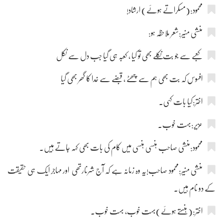
محمود:(مسکراتے ہوئے) ارشاد!
منشی منیر:شعر ملاحظہ ہو:
کعبے سے جو بت نکلے بھی تو کیا ، کعبہ ہی گیا جب دل سے نکل
افسوس کہ بت بھی ہم سے چھٹے ، قبضے سے خدا کا گھر بھی گیا
اختر:کیا بات کہی۔
عزیر:بہت خوب۔
محمود:منشی صاحب ہنسی ہنسی میں کام کی بات بھی کہہ جاتے ہیں۔
منشی منیر:محمود صاحب!یہ وہ زمانہ ہے کہ آج شرنارتھی اور مہاجر ایک ہی حقیقت
کے دو نام ہیں۔
اختر:(ہنستے ہوئے)بہت خوب، بہت خوب۔