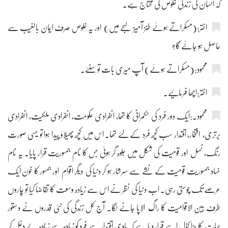
کہ انسان کی زندگی خلوص کی محتاج ہے۔
اختر:(مسکراتے ہوئے طنز آمیز لہجے میں) اور یہ خلوص صرف ایمان بالغیب سے
حاصل ہو جائے گا؟
محمود:(مسکراتے ہوئے) آپ میری بات تو سنئے۔
اختر:اچھا فرمائیے۔
محمود۔:ایک دور فرد کی حکمرانی کا تھا، انفرادی حکومت، انفرادی ملکیت، انفرادی
برتری، افتخار، اقتدار سب کچھ فرد کے لئے تھا۔ اس میں کچھ پھیلاؤ پیدا ہوا تو یہی صورت
رنگ، نسل اور قومیت کی شکل میں جلوہ گر ہوئی جس کا نام جمہوریت قرار پایا۔ یہ نام
نہاد جمہوریت قومیت کے نشے سے سرشار ہو کر دنیا کی دیگر اقوام اور جمہور کا خون ایک
عرصے تک چوستی رہی۔ اب دنیا کی نظر نے اس سے زیادہ وسعت کا تقاضا کیا تو چاروں
طرف بین الاقوامیت کا راگ الاپا جانے لگا۔ آج کل زندگی کی نئی قدروں نے دستور
حیات کا بڑا کمال اسے قرار دیا ہے کہ مادی اقتدار سے فرد کو زیادہ سے زیادہ بے دخل کر