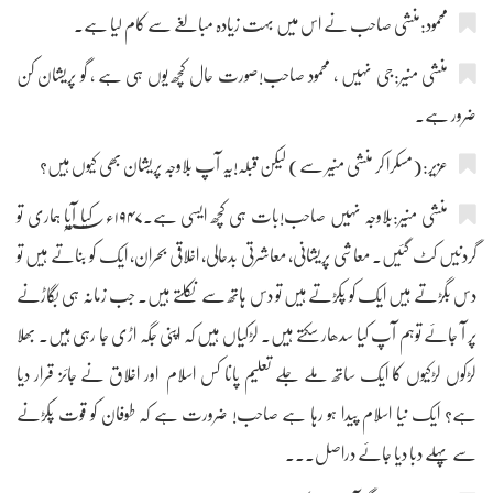
محمود:منشی صاحب نے اس میں بہت زیادہ مبالغے سے کام لیا ہے۔
منشی منیر:جی نہیں ، محمود صاحب!صورت حال کچھ یوں ہی ہے ، گو پریشان کن
ضرور ہے۔
عزیر:(مسکرا کر منشی منیر سے) لیکن قبلہ!یہ آپ بلاوجہ پریشان بھی کیوں ہیں؟
منشی منیر:بلاوجہ نہیں صاحب!بات ہی کچھ ایسی ہے۔۱۹۴۷ء؁ کیا آیا ہماری تو
گردنیں کٹ گئیں۔ معاشی پریشانی، معاشرتی بدحالی، اخلاقی بحران، ایک کو بناتے ہیں تو
دس بگڑتے ہیں ایک کو پکڑتے ہیں تو دس ہاتھ سے نکلتے ہیں۔ جب زمانہ ہی بگاڑنے
پر آ جائے توہم آپ کیا سدھار سکتے ہیں۔ لڑکیاں ہیں کہ اپنی جگہ اڑی جا رہی ہیں۔ بھلا
لڑکوں لڑکیوں کا ایک ساتھ ملے جلے تعلیم پانا کس اسلام اور اخلاق نے جائز قرار دیا
ہے؟ ایک نیا اسلام پیدا ہو رہا ہے صاحب! ضرورت ہے کہ طوفان کو قوت پکڑنے
سے پہلے دبا دیا جائے دراصل۔۔۔