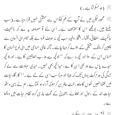
(وہ مسکراتا ہے۔)
محمود:لیکن میں نے آپ کے فہم کوتو اس سے مستثنیٰ نہیں قرار دیا ہے۔(سب
ہنستے ہیں۔)مجھے اس کا اعتراف ہے۔ اسی لئے تو معروضہ یہ ہے کہ مالکیت،
حاکمیت، سلطانی، اقتدار، افتخار وغیرہ سب کچھ نہ صرف فرد سے بلکہ تمام بنی انسان سے
چھین کر مالک حقیقی کے حوالے کر دینا چاہئے۔ تا کہ عالمی مساعی میں بنی نوع انسان کا
احساس اس کے سوا اور کچھ نہ رہے کہ ’’جو کچھ ہے وہ رب العالمین کا ہے ، اور جو کچھ
میرے پاس ہے وہ بھی اسی کا ہے ، میرا کچھ بھی نہیں۔ میری عبادت سے لے کر
زندگی کی ہر حرکت یہاں تک کہ جینا اور مرنا سب اسی کے لئے ہے۔‘‘ کار گاہ حیات
میں فقط انھیں نفوس کا وجود رحمت عالم بن کر معرکہ آرا و ہو سکتا ہے ، ہم نے یہی دستور
حیات اللہ کے رسولؐ اور خلفائے راشدینؓ کے تحت جاری کردہ نظام حیات میں دیکھا
ہے۔
منشی منیر:سبحان اللہ!جزاکم اللہ۔