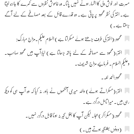
مسرت اور خوش دلی کا اظہار ہونے نہیں پاتا۔ وہ خاموش نظروں سے کمرے کا جائزہ لیتا
ہے۔ اختر کی نظر محمود پر پڑتی ہے۔ وہ قدرے قائل کے بعد مصافحے کے لئے آگے
بڑھتا ہے۔)
محمود:(اختر کی طرف بڑھتے ہوئے مسکراتا ہے) السلام علیکم۔مزاج مبارک!
اختر:(محمود سے مصافحہ کے لئے ہاتھ بڑھاتا ہے) اہا!آپ ہیں محمود صاحب۔
وعلیکم السلام۔ فرمائیے مزاج شریف۔
محمود:الحمد للہ۔
اختر:(مسکراتے ہوئے) واللہ میری آنکھوں نے باور نہ کیا کہ وہ آپ ہی کو دیکھ
رہی ہیں۔ میرا تامل درگزر ہے۔
محمود:(مسکرا کر) بجا۔ لیکن آپ کا بغل گیر نہ ہونا قابل درگزر نہیں۔
(دونوں بغلگیر ہوتے ہیں۔)