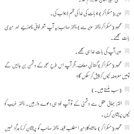
عزیر:(مسکرا کر) جو بات کی خدا کی قسم لاجواب کی۔
محمود:(مسکرا کر ڈاکٹر عزیر سے) ڈاکٹر صاحب!یہ آپ شعر خوانی چھوڑئیے اور میری
بات سمجھئے۔
عزیر:آپ کی بات خدا ہی سمجھے۔
محمود:(مسکرا کر) گستاخی معاف، اگر آپ اس طرح سمجھ کے دشمن بن جائیں گے
تومیں معروضہ کیوں کرپیش کر سکوں گا؟
(سب ہنستے ہیں۔)
اختر: بھائی عقل سے دشمنی کے تو آپ خود ہی دعوے دار ہیں۔ ڈاکٹر غریب کو
کیوں پریشان کریں۔
محمود:(مسکرا کر) حاشاوکلا!میر ا مطلب قبلہ ڈاکٹر صاحب کو پریشان کرنا ہرگز نہیں