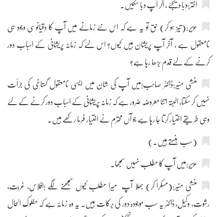
اختر:دبا دیجئے ، اگر آپ دبا سکیں۔
عزیر:(تیز ہو کر) حق تو یہ ہے کہ اس نئے زمانے میں آپ کا دقیانوسی وجود ہی
نامعقول ہے ، آخر آپ پریشان ہیں کیوں؟ اس لئے کہ زمانہ پریشانی کے اسباب دور
کرنے کے لئے قدم بڑھا رہا ہے؟
منشی منیر:ڈاکٹر صاحب!میں آپ کی شان میں ایسی نامعقول گستاخی کی جرأت
نہیں کر سکتا، البتہ اتنا معروضہ ضرور ہے کہ زمانہ پریشانی کے اسباب دور کرنے کے لئے
وہی طریقے اختیار کرتا جا رہا ہے جو آں محترم نے اختیار فرما رکھے ہیں۔
(سب ہنستے ہیں۔)
عزیر:میں آپ کا مطلب نہیں سمجھا۔
منشی منیر:(مسکرا کر) بھلا آپ میرا مطلب کیوں سمجھنے لگے !افلاس، غربت،
رشوت، وکیل، ڈاکٹر یہ سب موجودہ دور کی برکات ہیں۔ یہ وہ زمانہ ہے کہ مفلوک الحال