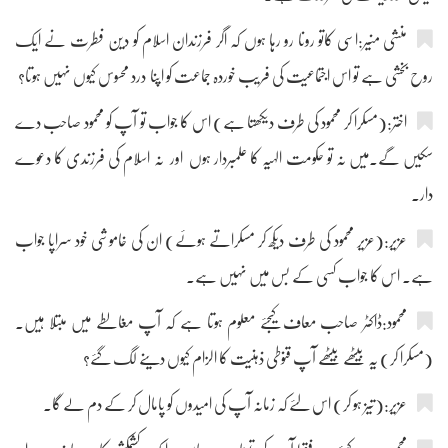
منشی منیر:اسی کاتو رونا رو رہا ہوں کہ اگر فرزندان اسلام کو دین فطرت نے ایک
روح بخشی ہے تو اس اجتماعیت کی فریب خوردہ جماعت کو اپنا درد محسوس کیوں نہیں ہوتا؟
اختر:(مسکرا کر محمود کی طرف دیکھتا ہے) اس کا جواب تو آپ کو محمود صاحب دے
سکیں گے۔میں نہ تو حکومت الہیہ کا علمبردار ہوں اور نہ اسلام کی فرزندی کا دعوے
دار۔
عزیر:(عزیر محمود کی طرف دیکھ کر مسکراتے ہوئے) ان کی خاموشی خود سراپا جواب
ہے۔ اس کا جواب کسی کے بس میں نہیں ہے۔
محمود:ڈاکٹر صاحب معاف کیجئے معلوم ہوتا ہے کہ آپ مغالطے میں مبتلا ہیں۔
(مسکرا کر) یہ بیٹھے بیٹھے آپ قنوطی ذہنیت کا الزام کیوں دینے لگ گئے؟
عزیر:(تیز ہو کر) اس لئے کہ زمانہ آپ کی امیدوں کو پامال کر کے دم لے گا۔