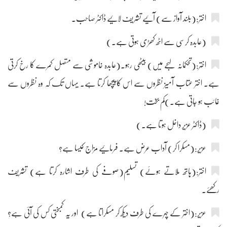
اختر:(بلند آواز سے) آئیے تشریف لائیے ڈاکٹر صاحب۔
(عابدہ کرسی سے اٹھ کھڑی ہوتی ہے۔)
اختر:(تحکمانہ لہجے میں) بیٹھی رہو۔(عابدہ خاموشی سے متصل کمرے کا رخ کرتی
ہے۔ اختر عتاب آمیز نظروں سے اس کا پیچھا کرتا ہے۔ یہاں تک کہ وہ نظروں سے
غائب ہو جاتی ہے۔)کم بخت!
(ڈاکٹر عزیر داخل ہوتا ہے۔)
عزیر:(مسکرا کر) آداب عرض ہے۔ فرمائیے مزاج کیسا ہے؟
اختر:(ہاتھ ملاتے ہوئے) تسلیم(صوفے کی طرف اشارہ کرتا ہے) تشریف
رکھئے۔
عزیر:(اختر کے چہرے کی طرف دیکھ کر مسکراتا ہے) اور یہ کمبختی کس کی آئی ہے؟