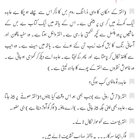
(اختر کے مکان کا وہی ڈرائنگ روم جس کا ذکر اس سے پہلے ہو چکا ہے عابدہ
ایک کونے میں کرسی پر بیٹھی ہے۔ اس کے ہاتھ میں ایک کتاب ہے جس کے
حاشیوں پروہ پنسل سے کچھ لکھتی جا رہی ہے۔ اختر داخل ہوتا ہے۔ وہ سفید پتلون اور
آسمانی رنگ کا بش کوٹ زیب تن کئے ہوئے ہے۔ ہاتھ میں ہیٹ ہے۔ وہ جیب
سے کاغذ نکال کر پڑھتا ہے اور پھر رکھ لیتا ہے۔ عابدہ اسے دیکھ کر کھڑی ہو جاتی ہے۔
وہ خاموش نظروں سے اختر کے چہرے کا جائزہ لیتی ہے۔)
عابدہ:تو واپسی کب ہو گی؟
اختر:(ترش روئی سے)جب بھی ہو، اس وقت کیا بتاؤں؟(اختر صوفے پر بیٹھ جاتا
ہے ، عابدہ بھی اپنی جگہ بیٹھ جاتی ہے۔)ارے چنو۔ (نوکر کو آواز دیتا ہے) جی حضور۔
اختر:یوسف سے کہو موٹر نکال لائے۔
نوکر:اچھا سرکار۔۔۔ یہ ڈاکٹر صاحب تشریف لائے ہیں۔