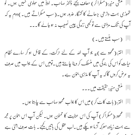
منشی منیر:(مسکرا کر) معاف کیجئے ڈاکٹر صاحب۔ اولاً میں مولوی نہیں ہوں۔ گو
تھوڑی بہت داڑھی بڑھانے کا گنہگار ضرور ہوں۔(سب مسکراتے ہیں۔)دوم یہ کہ
آپ کی تنک مزاجی سے تو کبھی زندگی چین نصیب نہ ہو جائے گا۔۔۔
(سب ہنستے ہیں۔)
اختر:(محمود سے)یہ جو آپ اللہ کے لئے حرکت، کے قائل ہو کر سارے نظام
حیات کو اس کی بندگی میں منسلک کر دینا چاہتے ہیں۔تومیں اس کے جواب میں صرف
یہ عرض کروں گا کہ یہ آپ کا مذہبی جنون ہے۔
منشی منیر:حقیقت میں۔۔۔
اختر:(بات کاٹ کر) میں اس کا جواب محمود صاحب سے چاہتا ہوں۔
محمود:(مسکرا کر) آپ کی اس عنایت کا ممنون ہوں۔ لیکن آپ اس جنون پر مجھ
سے بہت زیادہ معرکہ آزما ہو چکے ہیں۔اب عقل کی باتیں کیجئے۔ بات صرف اتنی ہے