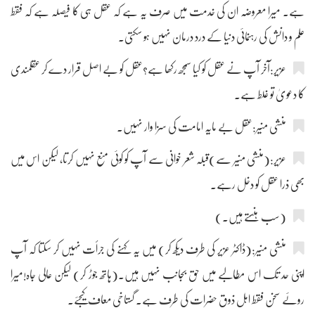
ہے۔ میرا معروضہ ان کی خدمت میں صرف یہ ہے کہ عقل ہی کا فیصلہ ہے کہ فقط
علم و دانش کی رہنمائی دنیا کے درد درمان نہیں ہو سکتی۔
عزیر:آخر آپ نے عقل کو کیا سمجھ رکھا ہے؟عقل کو بے اصل قرار دے کر عقلمندی
کا دعویٰ تو غلط ہے۔
منشی منیر:عقل بے مایہ امامت کی سزا وار نہیں۔
عزیر:(منشی منیر سے)قبلہ شعر خوانی سے آپ کو کوئی منع نہیں کرتا، لیکن اس میں
بھی ذرا عقل کو دخل رہے۔
(سب ہنستے ہیں۔)
منشی منیر:(ڈاکٹر عزیر کی طرف دیکھ کر) میں یہ کہنے کی جرأت نہیں کر سکتا کہ آپ
اپنی حد تک اس مطالبے میں حق بجانب نہیں ہیں۔(ہاتھ جوڑ کر) لیکن عالی جاہ!میرا
روئے سخن فقط اہل ذوق حضرات کی طرف ہے۔ گستاخی معاف کیجئے۔