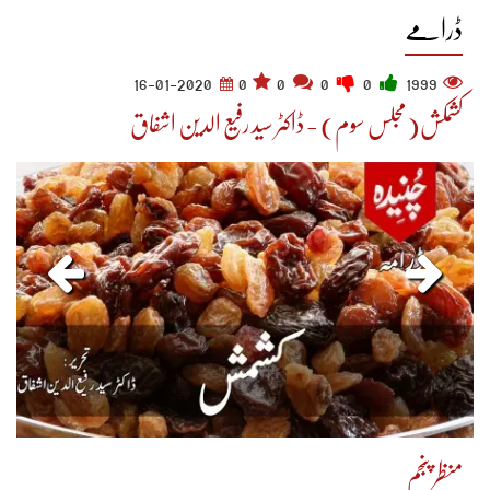
ڈرامے
16-01-2020
0
0
0
0
1999
کشمکش(مجلس سوم) - ڈاکٹر سید رفیع الدین اشفاق
منظر پنجم