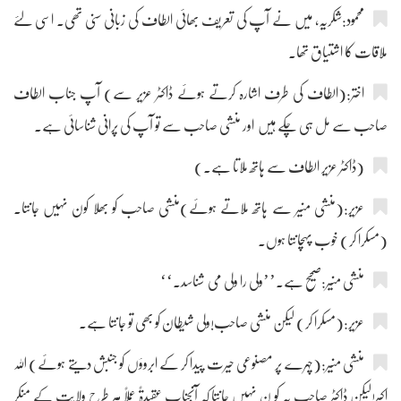
محمود:شکریہ، میں نے آپ کی تعریف بھائی الطاف کی زبانی سنی تھی۔ اسی لئے
ملاقات کا اشتیاق تھا۔
اختر:(الطاف کی طرف اشارہ کرتے ہوئے ڈاکٹر عزیر سے) آپ جناب الطاف
صاحب سے مل ہی چکے ہیں اور منشی صاحب سے تو آپ کی پرانی شناسائی ہے۔
(ڈاکٹر عزیر الطاف سے ہاتھ ملاتا ہے۔)
عزیر:(منشی منیر سے ہاتھ ملاتے ہوئے)منشی صاحب کو بھلا کون نہیں جانتا۔
(مسکرا کر) خوب پہچانتا ہوں۔
منشی منیر:صحیح ہے۔’’ولی را ولی می شناسد۔‘‘
عزیر:(مسکرا کر) لیکن منشی صاحب!ولی شیطان کو بھی تو جانتا ہے۔
منشی منیر:(چہرے پر مصنوعی حیرت پیدا کر کے ابروؤں کو جنبش دیتے ہوئے) اللہ
اکبر!لیکن ڈاکٹر صاحب یہ کو ن نہیں جانتا کہ آنجناب عقیدۃً عملاً ہر طرح ولایت کے منکر