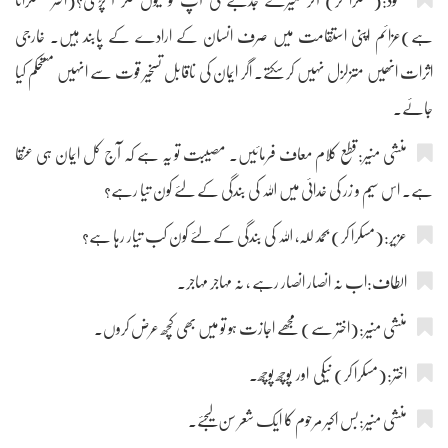
محمود:(مسکرا کر) آخر میرے جذبے کی آپ کو کیوں فکر آ پڑی؟(اختر مسکراتا
ہے)عزائم اپنی استقامت میں صرف انسان کے ارادے کے پابند ہیں۔ خارجی
اثرات انھیں متزلزل نہیں کر سکتے۔ اگر ایمان کی ناقابل تسخیر قوت سے انہیں مستحکم کیا
جائے۔
منشی منیر:قطع کلام معاف فرمائیں۔ مصیبت تو یہ ہے کہ آج کل ایمان ہی عنقا
ہے۔ اس سیم و زر کی خدائی میں اللہ کی بندگی کے لئے کون تیا رہے؟
عزیر:(مسکرا کر) بحمد للہ، اللہ کی بندگی کے لئے کون کب تیار رہا ہے؟
الطاف:اب نہ انصار انصار رہے ، نہ مہاجر مہاجر۔
منشی منیر:(اختر سے) مجھے اجازت ہو تو میں بھی کچھ عرض کروں۔
اختر:(مسکرا کر) نیکی اور پوچھ پوچھ۔
منشی منیر:بس اکبر مرحوم کا ایک شعر سن لیجئے۔