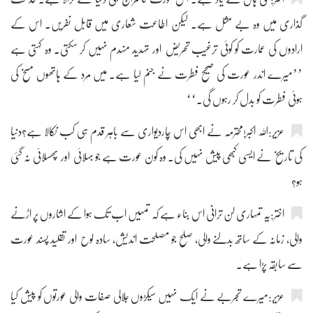
گذاری میں وہ بے مثل ہے۔ لیکن اطاعت شعاری میں قابل نفریں۔ اس کے
ارادوں کی عمارت کو کوئی ترغیب تحریض اور تہدید منہدم نہیں کر سکتی۔ وہ کہتی ہے
’’میرے اندر عورت کی صحیح فطرت نے جنم لیا ہے۔ میں مرد کے ہاتھوں مسخ کی
ہوئی فطرت کو بدل کر رہوں گی۔‘‘
عزیر:اللہ اکبر!محترمہ نے ابھی اس چاردیواری سے باہر قدم ہی کب نکالا ہے؟دنیا
کی تاریخ نے ایسی کبھی پیش نہیں کی۔ وہ کون عورت ہے جو بہلائی اور پھسلائی نہ گئی
ہو؟
اختر:یہ تمہاری لن ترانی اس بناء ہے کہ تمہیں اب تک ہوا کے اشاروں پر اڑنے
والی، زمانہ کے ساتھ بدلنے والی، صلح جو مصلحت اندیش، سادہ لوح اور تقلید پسند عورت
سے سابقہ پڑا ہے۔
عزیر:میرے تجربے نے ایک نہیں سیکڑوں جلالی صفات والی عورتوں کو پیش کیا