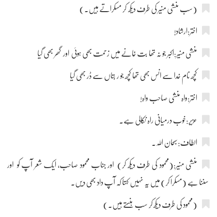
(سب منشی منیر کی طرف دیکھ کر مسکراتے ہیں۔)
اختر:ارشاد!
منشی منیر:اکبر جو نہ تھا بت خانے میں زحمت بھی ہوئی اور گھر بھی گیا
کچھ نام خدا سے انس بھی تھا کچھ جو ر بتاں سے ڈر بھی گیا
اختر:واہ منشی صاحب واہ!
عزیر:خوب درمیانی راہ نکالی ہے۔
الطاف:سبحان اللہ۔
منشی منیر:(محمود کی طرف دیکھ کر) اور جناب محمود صاحب، ایک شعر آپ کو اور
سننا ہے (مسکرا کر) میں یہ نہیں کہتا کہ آپ داد بھی دیں۔
(محمود کی طرف دیکھ کر سب ہنستے ہیں۔)