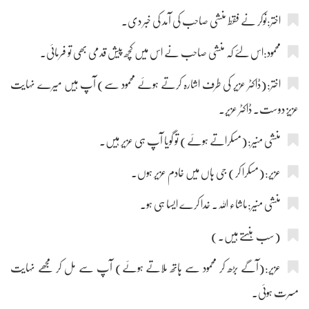
اختر:نوکر نے فقط منشی صاحب کی آمد کی خبر دی۔
محمود:اس لئے کہ منشی صاحب نے اس میں کچھ پیش قدمی بھی تو فرمائی۔
اختر:(ڈاکٹر عزیر کی طرف اشارہ کرتے ہوئے محمود سے) آپ ہیں میرے نہایت
عزیز دوست۔ ڈاکٹر عزیر۔
منشی منیر:(مسکراتے ہوئے) تو گویا آپ ہی عزیر ہیں۔
عزیر:(مسکرا کر) جی ہاں میں خادم عزیر ہوں۔
منشی منیر:ماشاء اللہ۔ خدا کرے ایسا ہی ہو۔
(سب ہنستے ہیں۔)
عزیر:(آگے بڑھ کر محمود سے ہاتھ ملاتے ہوئے) آپ سے مل کر مجھے نہایت
مسرت ہوئی۔