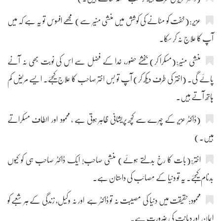
عزیر:(خفت کو مٹانے کی کوشش میں منشی منیر سے) مجھے افسوس تو یہ ہے کہ میں
آپ کا علاج نہ کر سکا۔
منشی منیر:(مسکرا کر) بخشئے حضور، خدا کے فضل سے اس کی نوبت بھی نہ آنے
پائے گی۔ (اختر کی طرف دیکھ کر) آپ تو بس اختر صاحب کا علاج کیجئے۔ ایسے مریض کم
ہاتھ آتے ہیں۔
(ڈاکٹر عزیر کے چہرے سے کچھ پریشانی ظاہر ہوتی ہے ، محمود اور الطاف مسکراتے
ہیں۔)
اختر:(بات کا رخ بدلتے ہوئے) منشی صاحب! ایک ڈاکٹر صاحب ہی کو کیوں
بدنام کیجئے۔ یہ تو دنیا کے مصائب کی داستان ہے۔
محمود:حقیقت میں دنیا کی مصیبت نہ تو ڈاکٹر ہے اور نہ وکیل، زندگی کے ہر شعبے کو
ایمان اور دیانت کی ضرورت ہے۔