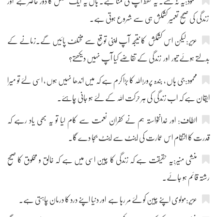
محمود:یہ نہ کہئے۔ یہ فقط آپ کی تمنا ہے۔ ہاں یہ ایک کشمکش کا دور حاضر ہے اور
زندگی کی صحیح تعمیر کشمکش ہی سے شروع ہوتی ہے۔
عزیر:لیکن اس کشمکش کا نتیجہ آپ اپنی توقع سے مختلف پائیں گے۔زمانے کے
بدلتے ہوئے تیور اور زندگی کے تقاضے کیا آپ نہیں دیکھتے؟
محمود:جی ہاں ، بندہ پرور!اللہ کا بڑا کرم ہے کہ میں اندھا نہیں ہوں ، اسی لئے تو میرا
ایقان ہے کہ اب زندگی کی ہر حرکت اللہ کے لئے ہو جانی چاہئے۔
الطاف: اور خدانخواستہ ہم نے کفران نعمت سے کام لیا تو یہ بھی یاد رہے کہ
قدرت کا انتقام اس عمارت کی اینٹ سے اینٹ بجا دے گا۔
منشی منیر:یہ حقیقت ہے کہ زندگی کا چین اسی میں ہے کہ خالق و مخلوق کا صحیح
رشتہ قائم ہو جائے۔
عزیر:مولوی اپنے چین کو لئے مر رہا ہے اور دنیا اپنے درد کا درمان چاہتی ہے۔