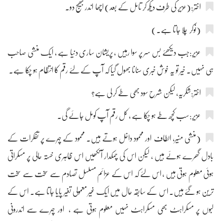
اختر:(عزیر کی طرف دیکھ کر تامل کے بعد) اچھا اندر بھیج دو۔
(نوکر چلا جاتا ہے۔)
عزیر:جب دیکھئے بس سر پر سوا رہیں ، پریشان ساری دنیا ہے ، ایک منشی صاحب
ہی نہیں۔ خیر تو یہ خوش خبری سنانا بھول گیا کہ آپ کے لئے رقم کا انتظام ہو چکا ہے۔
اختر:شکریہ، لیکن شرح سود بھی طے کر لی ہے؟
عزیر:سب کچھ طے ہو چکا ہے ، کل رقم آپ کومل جائے گی۔
(منشی منیر، الطاف اور محمود داخل ہوتے ہیں۔ محمود کے چہرے پر تفکرات کے
بادل گھرے ہوئے ہیں ، لیکن اس کی چمکدار آنکھیں اس ظاہری خستہ حالی پر مسکراتی
ہوئی معلوم ہوتی ہیں ، اس لئے کہ اس کے عزائم مسلسل تصادم سے سخت سے سخت
ترین ہو گئے ہیں۔ اس کے سابقہ حال میں ایک غیر معمولی تغیر پایا جاتا ہے۔ اس کے
لبوں پر مسکراہٹ بھی مسکراہٹ نہیں معلوم ہوتی ہے ، اور چہرے سے اندرونی