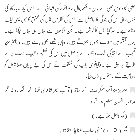
عشق کا دعویٰ بھی ہے ، بن دیکھے جمال عالم افروز کی شیدائی ہے۔ اسی ایک بارگاہ کی
جبیں سائی اس کی زندگی کا حاصل ہے ، اس کی نظر میں کمال کی بخشش کا بس یہی ایک
مقام ہے۔ سرتاپا جمال کا کرشمہ ہے۔ لیکن نگاہوں سے جلال ہی جلال ٹپکتا ہے۔
جہاں گفتگو میں منھ سے پھول جھڑتے ہیں ، وہاں شعلے بھی برستے ہیں۔ (ڈاکٹر عزیز
تعجب سے اختر کی طرف دیکھتا ہے)اصل میں اس کی تعلیم و تربیت بہت برے
طریقے پر ہوئی ہے۔ دقیانوسی باپ کی شفقت نے اس کی بے پایاں صلاحیتوں کو
رہبانیت کے راستوں پر ڈال دیا۔
عزیر:(طنز آمیز مسکراہٹ کے ساتھ) تو آپ پھر شاعری فرمانے لگے ، واللہ تم
مرعوب انسان معلوم ہوتے ہو۔
(نوکر داخل ہوتا ہے۔)
نوکر:(اختر سے) منشی صاحب ملنا چاہتے ہیں۔