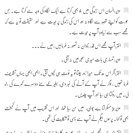
عزیر:انسان اس زندگی میں جو بھی کرتا ہے ایک لگاؤ کی وجہ سے کرتا ہے۔ جس
عورت کو اپنے شوہر سے لگاؤ نہ ہو، اس کی زندگی پر حیرت ہے اور حقیقت تو یہ ہے کہ
مجھے سب سے زیادہ آپ پر حیرت ہے۔
اختر:آپ مجھے اس قدر نادان نہ تصور نہ فرمائیں ، میں نے۔۔۔
عزیر:تمہاری بات میری سمجھ میں نہ آئی۔
اختر:اگر اس حد تک میرا زور چلتا تو یہ نوبت ہی کیوں آتی۔ ابھی ابھی یہاں تشریف
فرما تھیں ، نوکر نے آپ کے آنے کی خبر دی، بغیر کہے سنے دوسرے کمرے کی راہ
لی۔ میں روکتا ہی رہا اور آپ چلدیں۔
عزیر:(مسکراتا ہے)جی، میں سن رہا تھا، اور اس تقریب میں آپ نے کمبخت
بھی تو کہا۔ پرسوں بیگم نے آپ سے یہی تو شکایت کی تھی۔
اختر:جی ہاں مجھے یاد ہے۔ اس عورت کا مزاج ہی دنیا سے نرالا ہے۔ خدمت