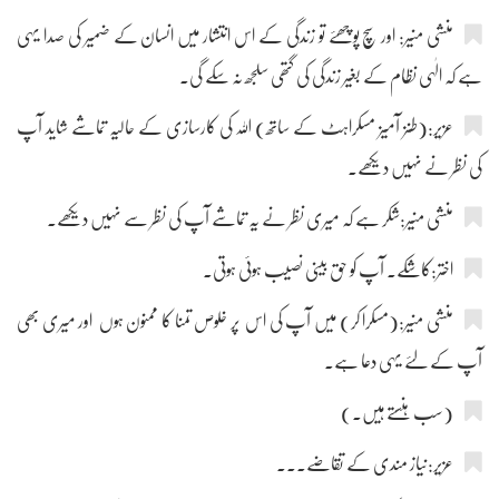
منشی منیر: اور سچ پوچھئے تو زندگی کے اس انتشار میں انسان کے ضمیر کی صدا یہی
ہے کہ الٰہی نظام کے بغیر زندگی کی گتھی سلجھ نہ سکے گی۔
عزیر:(طنز آمیز مسکراہٹ کے ساتھ) اللہ کی کارسازی کے حالیہ تماشے شاید آپ
کی نظر نے نہیں دیکھے۔
منشی منیر:شکر ہے کہ میری نظر نے یہ تماشے آپ کی نظر سے نہیں دیکھے۔
اختر:کاشکے۔ آپ کو حق بینی نصیب ہوئی ہوتی۔
منشی منیر:(مسکرا کر) میں آپ کی اس پر خلوص تمنا کا ممنون ہوں اور میری بھی
آپ کے لئے یہی دعا ہے۔
(سب ہنستے ہیں۔)
عزیر:نیاز مندی کے تقاضے۔۔۔