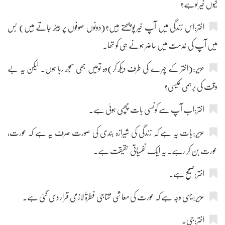
کیوں خیر توہے؟
اختر:اس زندگی میں آپ خیر پوچھتے ہیں؟(دونوں صوفوں پر بیٹھ جاتے ہیں) بس
میں آپ کی خدمت میں حاضر ہونے ہی کو تھا۔
عزیر:(اختر کے چہرے کی طرف دیکھ کر)وہ تومیں بھی سمجھ رہا ہوں۔ لیکن یہ بے
وقت کی برہمی کیسی؟
اختر:اب آپ سے کونسی بات چھپی ہوئی ہے۔
عزیر:بات یہ ہے کہ زندگی کی شیرازہ بندی کی صورت صرف یہ ہے کہ عورت،
عورت بن کر رہے۔ یہ ایک نفسیاتی حقیقت ہے۔
اختر:صحیح ہے۔
عزیر:یہی وجہ ہے کہ عورت کی معاشی محتاجی فطرۃً لازمی قرار دی گئی ہے۔
اختر:جی۔