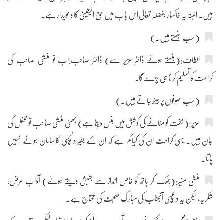
ہیں۔ البتہ یہ خاکسار بفضلہ تعالیٰ اس باب میں حق الیقینی کا دعویدار ہے۔
(سب ہنستے ہیں۔)
الطاف:(ہنستے ہوئے ڈاکٹر عزیر سے) ڈاکٹر صاحب!اب تو منشی صاحب کی
کرامت کو تسلیم کرنا ہی پڑے گا۔
(سب صوفوں پر بیٹھ جاتے ہیں۔)
عزیر:(خفت کو مٹانے کی کوشش میں ہنس دیتا ہے) بھئی منشی صاحب تو محفل کی
جان ہیں۔ یہی کرامت ان کی کیا کم ہے کہ ان کے بغیر دلچسپی کا سامان ہونے نہیں
پاتا۔
منشی منیر:(جھک کر ہاتھ کو خاص انداز سے جنبش دیتے ہوئے) آداب عرض،
شکریہ، لیکن یہ دلچسپی آنجناب کی مبارک صحبت کی محتاج ہے۔