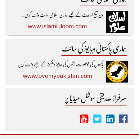
مزیدصحیح احادیث کے لیئے ہماری اسلامی سائٹ وزٹ کریں۔
www.islamiuloom.com
ہماری پاکستانی ویڈیوز کی سائٹ
پاکستان کی خوبصورت جگہوں کی ویڈیوز دیکھنے کے لیئے وزٹ کریں۔
www.lovemypakistan.com
سرفراز صدیقی سوشل میڈیا پر