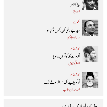
سچ کا زہر
احمد فراز
مجموعے
وجہِ بے رنگی گزپار کہوں تو کیا ہو
ساحر لدھیانوی
میری پسند
آلام روزگار کو آساں بنا دیا
اصغر گونڈوی
میری پسند
آہ کو چاہیے اِک عُمر اثر ہونے تک ​
اسد اللہ خان غالب
ہماری اسلامی سائٹ