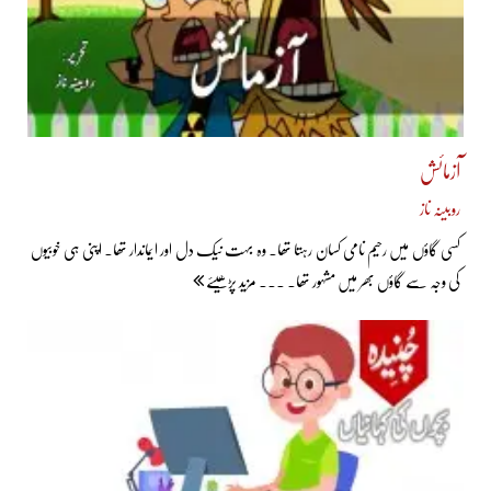
آزمائش
روبینہ ناز
کسی گاؤں میں رحیم نامی کسان رہتا تھا۔ وہ بہت نیک دل اور ایماندار تھا۔ اپنی ہی خوبیوں
کی وجہ سے گاؤں بھر میں مشہور تھا۔ ... مزید پڑھیئے