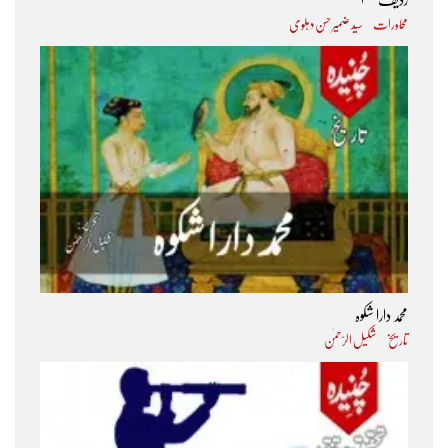
محاورات
سید ضمیر حسن دہلوی
محمد دارا شکوہ
تاریخ
شکیل الرّحمٰن