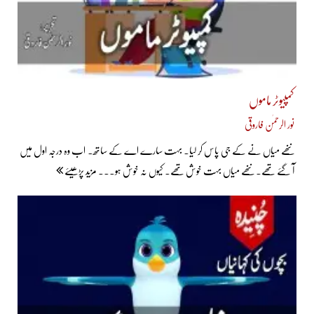
کمپیوٹر ماموں
نور الرحمٰن فاروقی
ننھے میاں نے کے جی پاس کر لیا۔ بہت سارے اے کے ساتھ۔ اب وہ درجہ اول میں
آ گئے تھے۔ ننھے میاں بہت خوش تھے۔ کیوں نہ خوش ہو... مزید پڑھیئے