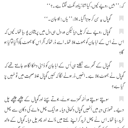
کہ:’’ بیس روپے کیوں، کیا اتنا زیادہ ٹکٹ لگتا ہے۔؟‘‘
گوپال یہ سُن کر ہڑبڑا گیا۔ بولا:’’ ہاں ! ابو جان۔‘‘
گوپال روپے لے کر چل دیا لیکن وہ دل ہی دل میں پریشان پو رہا تھا۔ کیوں کہ
اس نے اس کے ابا جان کو جھوٹ بولا تھا۔ اسے ڈر تھا کہ اگر اس کا جھوٹ پکڑا گیا تو کیا ہو
گا؟
گوپال کے گھر سے نکلتے ہی اُس کے ابا جان کو ذہنی دھکا لگا وہ جانتے تھے کہ
گوپال نے جھوٹ بولا ہے۔ انھیں ڈر ہونے لگا کہ کہیں گوپال غلط صحبت میں تو نہیں پڑ
گیا ہے؟
سوچتے سوچتے وہ اُٹھ کھڑے ہوئے، جوتے پہنے اور گوپال کے پیچھے پیچھے چل
دیے۔ تھوڑی دیر میں اُنھیں گوپال دکھائی دیا۔ وہ ایک پھل والے کی دکان سے پھل
خرید رہا تھا۔ اس نے پھل خرید کر اپنے بستے میں ڈالے اور پھر چل دیا۔ گوپال کے والد