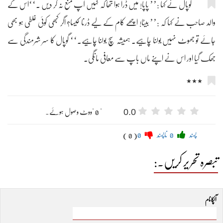
گوپال نے کہا :’’ پاپا! میں ڈرا ہوا تھا کہ کہیں آپ منع نہ کر دیں ۔‘‘اس کے
والد صاحب نے کہا کہ :’’ بیٹا! اچھے کام کے لیے ڈرنا کیسا؟ اگر کبھی کوئی غلطی ہو بھی
جائے تو جھوٹ نہیں بولنا چاہیے۔ ہمیشہ سچ بولنا چاہیے۔‘‘ گوپال کا سر شرمندگی سے
جھک گیا اور اس نے اپنے ماں باپ سے معافی مانگی۔
٭٭٭
0.0
" 0 "ووٹ وصول ہوئے۔
پسند
0
ناپسند
0
( 0 )
تبصرہ تحریر کریں۔:
آپکا نام