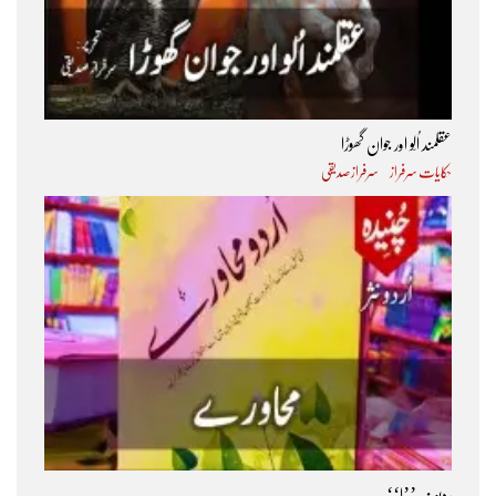
عقلمند اُلّو اور جوان گھوڑا
حکایات سرفراز
سرفراز صدیقی
ردیف ’’ا‘‘