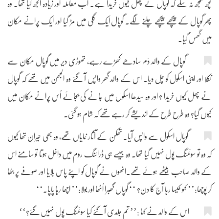
کچھ سمجھ نہ سکے کہ گوپال نے پھل کیوں خریدا ہے۔ اب معاملہ اور زیادہ اُلجھ گیا تھا۔ وہ
پھر گوپال کے پیچھے پیچھے چلنے لگے۔ گوپال ایک گلی میں مڑ گیا اور ایک پُرانے مکان
میں گھس گیا۔
گوپال کے والد دَم سادھے کھڑے رہے، تھوڑی دیر میں گوپال مکان سے
نکلا اور اپنی اسکول کو چل دیا۔ اس کے والد گھر واپس آ گئے وہ الجھن میں تھے کہ گوپال
نے پھل کیوں خریدا ؟ اور وہ سیدھا اسکول میں جانے کی بجائے اُس پُرانے مکان میں
کیوں گیا؟ وہ طرح طرح کے اندیشے کر رہے تھے کہ شام ہو گئی۔
گوپال اسکول سے واپس آیا۔ تھکن کے آثار نمایاں تھے، وہ بھی حیران تھا کیوں
کہ وہ تو سوئمنگ پول نہیں گیا تھا۔ وہ جیسے ہی ڈرائنگ روم میں داخل ہوتا تو سامنے اس
کے والد صاحب بیٹھے ہوئے تھے۔انھوں نے گوپال کو اپنے پاس بلایا اور صوفے پر بٹھا
کر پوچھا:’’ کہو کیسا رہا آج کا دن؟ ‘‘ گوپال گھبرا اُٹھا اور بولا:’’ اچھا رہا پاپا۔‘‘
اس کے والد نے کہا :’’ تم جلدی آ گئے کیا سوئمنگ پول نہیں گئے؟‘‘