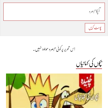
پوسٹ کریں
اِس تحریر پر کوئی تبصرہ موجود نہیں۔
بچوں کی کہانیاں