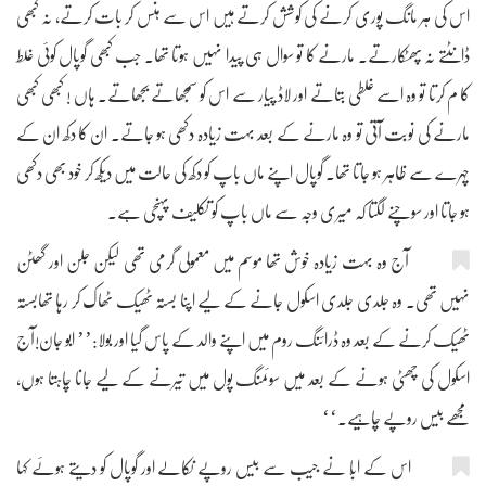
اس کی ہر مانگ پوری کرنے کی کوشش کرتے ہیں اس سے ہنس کر بات کرتے، نہ کبھی
ڈانٹتے نہ پھٹکارتے۔ مارنے کا تو سوال ہی پیدا نہیں ہوتا تھا۔ جب کبھی گوپال کوئی غلط
کا م کرتا تو وہ اسے غلطی بتاتے اور لاڈ پیار سے اس کو سمجھاتے بجھاتے۔ ہاں ! کبھی کبھی
مارنے کی نوبت آتی تو وہ مارنے کے بعد بہت زیادہ دکھی ہو جاتے۔ ان کا دکھ ان کے
چہرے سے ظاہر ہو جاتا تھا۔ گوپال اپنے ماں باپ کو دکھ کی حالت میں دیکھ کر خود بھی دکھی
ہو جاتا اور سوچنے لگتا کہ میری وجہ سے ماں باپ کو تکلیف پہنچی ہے۔
آج وہ بہت زیادہ خوش تھا موسم میں معمولی گرمی تھی لیکن جلن اور گھٹن
نہیں تھی۔ وہ جلدی جلدی اسکول جانے کے لیے اپنا بستہ ٹھیک ٹھاک کر رہا تھابستہ
ٹھیک کرنے کے بعد وہ ڈرائنگ روم میں اپنے والد کے پاس گیا اور بولا:’’ ابو جان!آج
اسکول کی چھٹی ہونے کے بعد میں سوئمنگ پول میں تیرنے کے لیے جانا چاہتا ہوں،
مجھے بیس روپے چاہیے۔‘‘
اس کے ابّا نے جیب سے بیس روپے نکالے اور گوپال کو دیتے ہوئے کہا