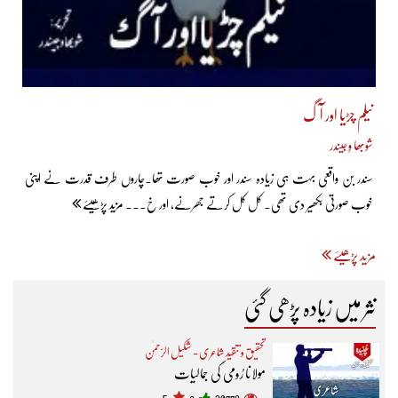
نیلم چڑیا اور آگ
شوبھا وِجیندر
سندر بن واقعی بہت ہی زیادہ سندر اور خوب صورت تھا۔چاروں طرف قدرت نے اپنی
خوب صورتی بکھیر دی تھی۔ کل کل کرتے جھرنے، اور خ... مزید پڑھیئے
مزید پڑھیئے
نثر میں زیادہ پڑھی گئی
تحقیق و تنقید شاعری - شکیل الرّحمٰن
مولانا رُومی کی جمالیات