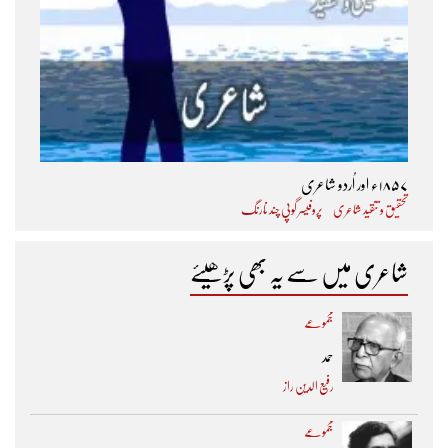
۱۸۵۷ء اور اُردو شاعری
تحقیق و تنقید شاعری
پروفیسر گوپی چند نارنگ
شاعری میں سے یہ بھی پڑھیئے
مجموعے
حمد
رفیع الدین راز
مجموعے