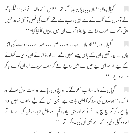
گوپال بولا:’’ ہاں پاپا! پلان بدل گیا تھا۔‘‘اس کے والد نے کہا:’’ لیکن تم
نے تو وہاں کے ٹکٹ کے لیے بیس روپے لیے تھے، ٹکٹ کی فیس تو اتنی زیادہ نہیں
ہوتی، تم نے جھوٹ بولا ہے سچ بتاؤ تم نے اُن بیس روپیوں کا کیا کِیا؟‘‘
گوپال بولا:’’ ابو جان ! وہ… در…اصل… میرے… دوست کی امّی
جان… بیمار تھیں ان کے پاس پیسے نہیں تھے …اور ڈاکٹر نے اُن کو سیب کھانے
کے لیے کہا تھا اس لیے میں نے بیس روپے لے کر سیب خریدے اور ان کو لے جا کر
دے دیے۔‘‘
گوپال کے والد صاحب سمجھ گئے کہ وہ سچ بول رہا ہے وہ بہت خوش ہوئے اور
کہا کہ :’’دوسروں کی مدد کرنا اچھی بات ہے لیکن اس کے لیے جھوٹ نہیں بولنا
چاہیے، اگر تم سچ سچ بتاتے تو ہم اور بھی زیادہ رقم سے پھل فروٹ خرید کر لے جاتے
اور دوا گولی وغیرہ کے لیے بھی اُن کی مدد کرتے۔‘‘