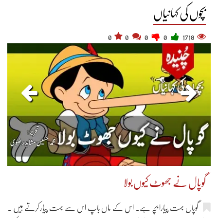
بچوں کی کہانیاں
0
0
0
0
1718
گوپال نے جھوٹ کیوں بولا
گوپال بہت پیارا بچہ ہے۔ اس کے ماں باپ اس سے بہت پیار کرتے ہیں ۔