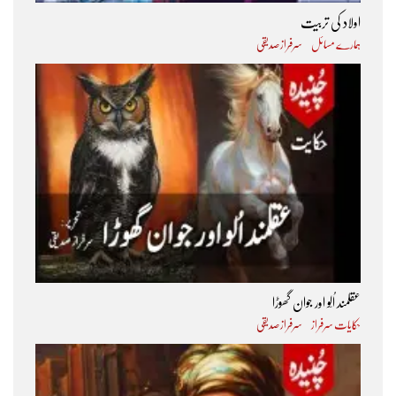
اولاد کی تربیت
ہمارے مسائل
سرفراز صدیقی
عقلمند اُلّو اور جوان گھوڑا
حکایات سرفراز
سرفراز صدیقی