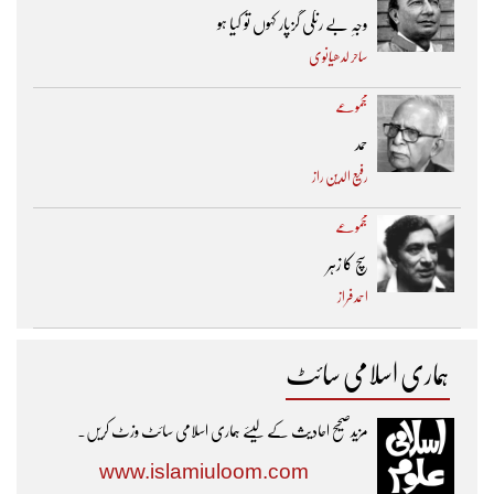
وجہِ بے رنگی گزپار کہوں تو کیا ہو
ساحر لدھیانوی
مجموعے
حمد
رفیع الدین راز
مجموعے
سچ کا زہر
احمد فراز
ہماری اسلامی سائٹ
مزیدصحیح احادیث کے لیئے ہماری اسلامی سائٹ وزٹ کریں۔
www.islamiuloom.com