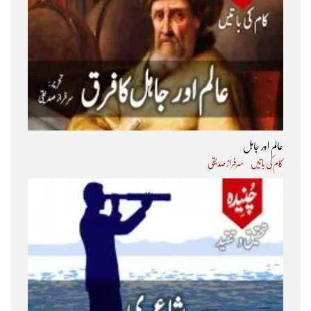
عالم اور جاہل
کام کی باتیں
سرفراز صدیقی