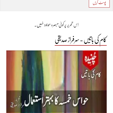
پوسٹ کریں
اِس تحریر پر کوئی تبصرہ موجود نہیں۔
کام کی باتیں - سرفراز صدیقی