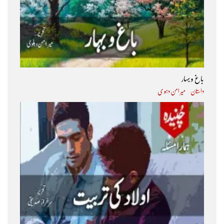
باغ و بہار
داستان
میر امن دہو ی