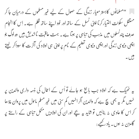
“مسلمانوں کابہتر معیار زندگی کے حصول کے لیے غیر مسلموں کے درمیان جا کر
مستقل سکونت اختیار کرنا اپنی نسل کے ساتھ اور خود اپنے ساتھ ظلم ہے۔ اِس کا انجام
صرف چندنسلوں میں مذہب کی تباہی پر ہوتا ہے۔ بہت عاقبت نا اندیش ہیں وہ لوگ جو
اچھی دنیوی زندگی اور اچھی دنیوی تعلیم کے نام پر اپنی ہی اولاد کی آخرت کا سودا کر لیتے
ہیں۔
یہ ٹھیک ہے کہ اولاد جب بالغ ہو جائے تو اُس کے اعمال کی ذمہ داری والدین پر
نہیں مگر یہ بھی سچ ہے کہ والدین اگر انہیں کم سنی میں غیر مسلم ماحول میں پروان چڑھا
کر اس کا عادی نہ بنائیں تو شاید یہ بچے اور ان کی اولادیں مکمل تباہی کے راستے پر
گامزن نہ ہوں۔ یاد رکھیے: