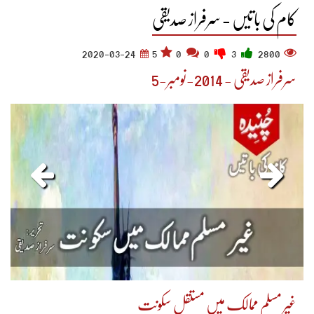
کام کی باتیں - سرفراز صدیقی
2020-03-24
5
0
0
3
2800
سرفراز صدیقی - 2014-نومبر-5
غیر مسلم ممالک میں مستقل سکونت