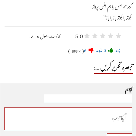
کند ہم جنس با ہم جنس پرواز
کبوتر با کبوتر باز با باز”
5.0
"3"ووٹ وصول ہوئے۔
پسند
3
ناپسند
0
( 100 % )
تبصرہ تحریر کریں۔:
آپکا نام