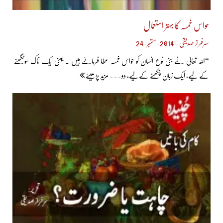
حواس خمسہ کا بہتر استعمال
سرفراز صدیقی - 2014-ستمبر-24
“اللہ تعالیٰ نے بنی نوع انسان کو حواس خمسہ عطا فرمائے ہیں ۔ یعنی ایک ناک سونگھنے
کے لیے، ایک زبان چکھنے کےلیے، دو... مزید پڑھیئے