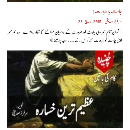
چاہت یا ضرورت؟
سرفراز صدیقی - 2015-مارچ-28
“انسان تمام عمر اپنی چاہت اور ضرورت کے درمیان مغالطے کا شکار رہتا ہے۔ وہ عمر بھر
اپنی چاہت کو ضرورت سمجھ کراس کے ... مزید پڑھیئے