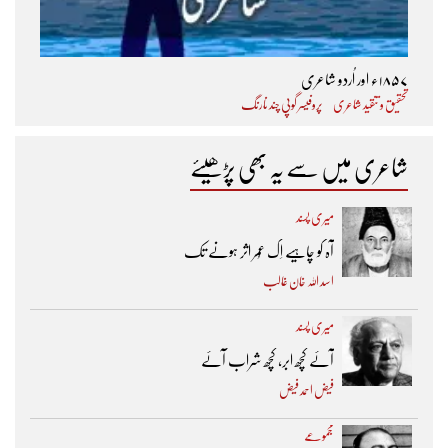
۱۸۵۷ء اور اُردو شاعری
تحقیق و تنقید شاعری
پروفیسر گوپی چند نارنگ
شاعری میں سے یہ بھی پڑھیئے
میری پسند
آہ کو چاہیے اِک عُمر اثر ہونے تک ​
اسد اللہ خان غالب
میری پسند
آئے کچھ ابر، کچھ شراب آئے
فیض احمد فیض
مجموعے