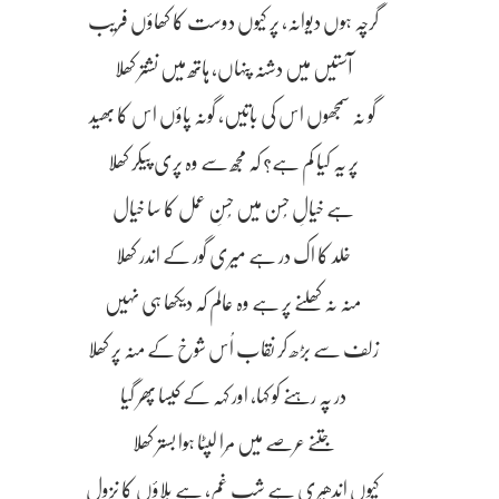
گرچہ ہوں دیوانہ، پر کیوں دوست کا کھاؤں فریب
آستیں میں دشنہ پنہاں، ہاتھ میں نشتر کھلا
گو نہ سمجھوں اس کی باتیں، گونہ پاؤں اس کا بھید
پر یہ کیا کم ہے؟ کہ مجھ سے وہ پری پیکر کھلا
ہے خیالِ حُسن میں حُسنِ عمل کا سا خیال
خلد کا اک در ہے میری گور کے اندر کھلا
منہ نہ کھلنے پر ہے وہ عالم کہ دیکھا ہی نہیں
زلف سے بڑھ کر نقاب اُس شوخ کے منہ پر کھلا
در پہ رہنے کو کہا، اور کہہ کے کیسا پھر گیا
جتنے عرصے میں مِرا لپٹا ہوا بستر کھلا
کیوں اندھیری ہے شبِ غم، ہے بلاؤں کا نزول