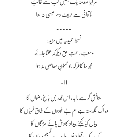
مر گیا صدمۂ یک جنبشِ لب سے غالبؔ
ناتوانی سے حریف دمِ عیسی نہ ہوا
۔۔۔۔۔
نسخۂ حمیدیہ میں مزید:
وسعتِ رحمتِ حق دیکھ کہ بخشا جاۓ
مجھ سا کافر کہ جو ممنونِ معاصی نہ ہوا
11۔
ستائش گر ہے زاہد ، اس قدر جس باغِ رضواں کا
وہ اک گلدستہ ہے ہم بے خودوں کے طاقِ نسیاں کا
بیاں کیا کیجئے بیدادِ کاوش ہائے مژگاں کا
کہ ہر یک قطرۂ خوں دانہ ہے تسبیحِ مرجاں کا