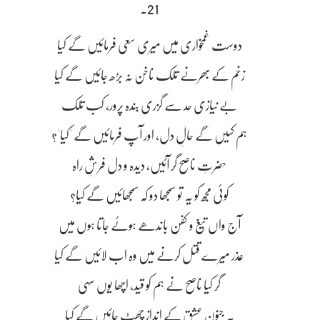
21۔
دوست غمخواری میں میری سعی فرمائیں گے کیا
زخم کے بھرنے تلک ناخن نہ بڑھ جائیں گے کیا
بے نیازی حد سے گزری بندہ پرور، کب تلک
ہم کہیں گے حالِ دل، اور آپ فرمائیں گے 'کیا'؟
حضرتِ ناصح گر آئیں، دیدہ و دل فرشِ راہ
کوئی مجھ کو یہ تو سمجھا دو کہ سمجھائیں گے کیا؟
آج واں تیغ و کفن باندھے ہوئے جاتا ہوں میں
عذر میرے قتل کرنے میں وہ اب لائیں گے کیا
گر کیا ناصح نے ہم کو قید، اچھا یوں سہی
یہ جنونِ عشق کے انداز چھٹ جائیں گے کیا