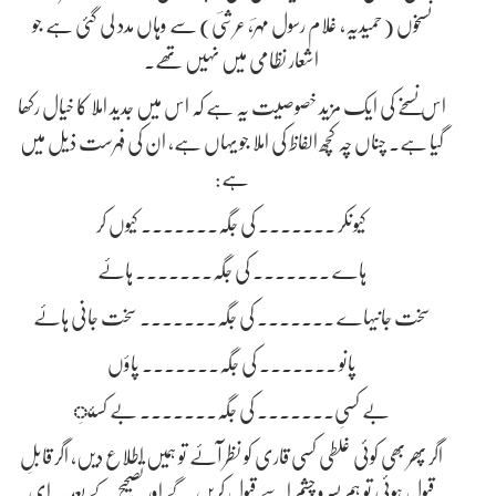
نسخوں (حمیدیہ، غلام رسول مہرؔ، عرشیؔ) سے وہاں مدد لی گئی ہے جو
اشعار نظامی میں نہیں تھے۔
اس نسخے کی ایک مزید خصوصیت یہ ہے کہ اس میں جدید املا کا خیال رکھا
گیا ہے۔ چناں چہ کچھ الفاظ کی املا جو یہاں ہے، ان کی فہرست ذیل میں
ہے:
کیونکر ۔۔۔۔۔۔۔ کی جگہ۔۔۔۔۔۔۔ کیوں کر
ہاے ۔۔۔۔۔۔۔ کی جگہ۔۔۔۔۔۔۔ ہاۓ
سخت جانیہاے ۔۔۔۔۔۔۔ کی جگہ۔۔۔۔۔۔۔ سخت جانی ہاۓ
پانو ۔۔۔۔۔۔۔ کی جگہ۔۔۔۔۔۔۔ پاؤں
بے کسیِ۔۔۔۔۔۔۔ کی جگہ۔۔۔۔۔۔۔ بے کسئِ
اگر پھر بھی کوئی غلطی کسی قاری کو نظر آۓ تو ہمیں اطلاع دیں، اگر قابلِ
قبول ہوئی تو ہم بسرو چشم اسے قبول کریں گے اور تصحیح کے بعد یہ ای