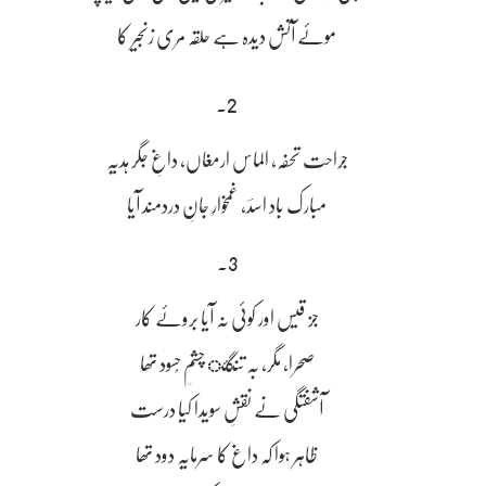
موئے آتش دیدہ ہے حلقہ مری زنجیر کا
2۔
جراحت تحفہ، الماس ارمغاں، داغِ جگر ہدیہ
مبارک باد اسدؔ، غمخوارِ جانِ دردمند آیا
3۔
جز قیس اور کوئی نہ آیا بروئے کار
صحرا، مگر، بہ تنگئ چشمِ حُسود تھا
آشفتگی نے نقشِ سویدا کیا درست
ظاہر ہوا کہ داغ کا سرمایہ دود تھا