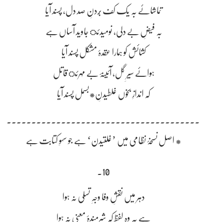
تماشائے بہ یک کف بُردنِ صد دل، پسند آیا
بہ فیضِ بے دلی، نومیدئ جاوید آساں ہے
کشائش کو ہمارا عقدۂ مشکل پسند آیا
ہوائے سیرِ گل، آئینۂ بے مہرئ قاتل
کہ اندازِ بخوں غلطیدنِ*بسمل پسند آیا
۔۔۔۔۔۔۔۔۔۔۔۔۔۔۔۔۔۔۔۔۔۔۔۔۔۔۔۔۔۔۔۔۔۔۔۔۔۔۔۔۔
* اصل نسخۂ نظامی میں ’غلتیدن‘ ہے جو سہوِ کتابت ہے
10۔
دہر میں نقشِ وفا وجہِ تسلی نہ ہوا
ہے یہ وہ لفظ کہ شرمندۂ معنی نہ ہوا