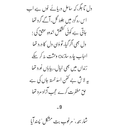
دل تا جگر، کہ ساحلِ دریائے خوں ہے اب
اس رہ گزر میں جلوۂ گل، آگے گرد تھا
جاتی ہے کوئی کشمکش اندوہِ عشق کی !
دل بھی اگر گیا، تو وُہی دل کا درد تھا
احباب چارہ سازئ وحشت نہ کر سکے
زنداں میں بھی خیال، بیاباں نورد تھا
یہ لاشِ بے کفن اسدؔ خستہ جاں کی ہے
حق مغفرت کرے عجب آزاد مرد تھا
9۔
شمار سبحہ،" مرغوبِ بتِ مشکل" پسند آیا