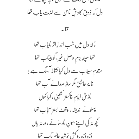
دل کہ ذوقِ کاوشِ ناخن سے لذت یاب تھا
17۔
نالۂ دل میں شب اندازِ اثر نایاب تھا
تھا سپندِ بزمِ وصلِ غیر ، گو بیتاب تھا
مَقدمِ سیلاب سے دل کیا نشاط آہنگ ہے !
خانۂ عاشق مگر سازِ صدائے آب تھا
نازشِ ایّامِ خاکستر نشینی ، کیا کہوں
پہلوئے اندیشہ ، وقفِ بسترِ سنجاب تھا
کچھ نہ کی اپنے جُنونِ نارسا نے ، ورنہ یاں
ذرّہ ذرّہ رو کشِ خُرشیدِ عالم تاب تھا