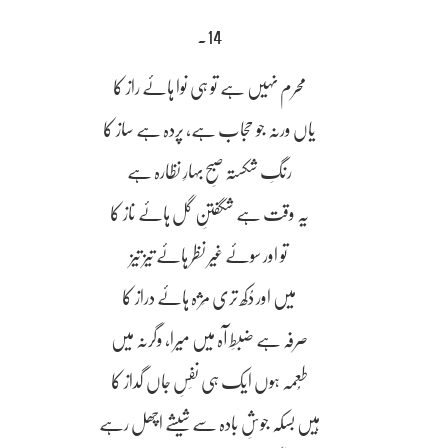
14۔
محرم نہیں ہے تو ہی نوا ہائے راز کا
یاں ورنہ جو حجاب ہے، پردہ ہے ساز کا
رنگِ شکستہ صبحِ بہارِ نظارہ ہے
یہ وقت ہے شگفتنِ گل ہائے ناز کا
تو اور سوئے غیر نظر ہائے تیز تیز
میں اور دُکھ تری مِژہ ہائے دراز کا
صرفہ ہے ضبطِ آہ میں میرا، وگرنہ میں
طُعمہ ہوں ایک ہی نفَسِ جاں گداز کا
ہیں بسکہ جوشِ بادہ سے شیشے اچھل رہے