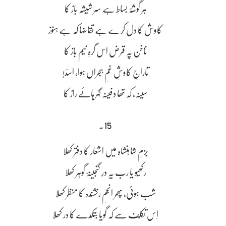
ہر گوشۂ بساط ہے سر شیشہ باز کا
کاوش کا دل کرے ہے تقاضا کہ ہے ہنوز
ناخن پہ قرض اس گرہِ نیم باز کا
تاراجِ کاوشِ غمِ ہجراں ہوا، اسدؔ!
سینہ، کہ تھا دفینہ گہر ہائے راز کا
15۔
بزمِ شاہنشاہ میں اشعار کا دفتر کھلا
رکھیو یا رب یہ درِ گنجینۂ گوہر کھلا
شب ہوئی، پھر انجمِ رخشندہ کا منظر کھلا
اِس تکلّف سے کہ گویا بتکدے کا در کھلا