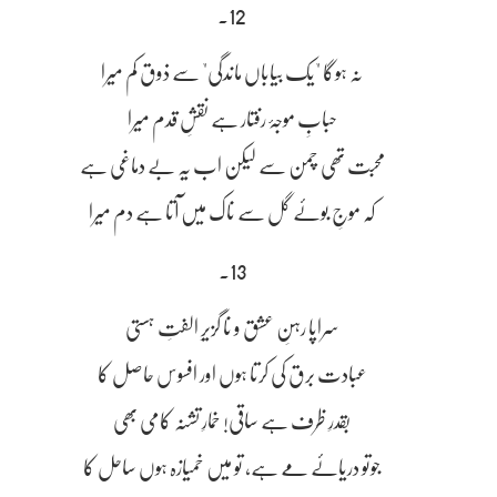
12۔
نہ ہوگا "یک بیاباں ماندگی" سے ذوق کم میرا
حبابِ موجۂ رفتار ہے نقشِ قدم میرا
محبت تھی چمن سے لیکن اب یہ بے دماغی ہے
کہ موجِ بوئے گل سے ناک میں آتا ہے دم میرا
13۔
سراپا رہنِ عشق و نا گزیرِ الفتِ ہستی
عبادت برق کی کرتا ہوں اور افسوس حاصل کا
بقدرِ ظرف ہے ساقی! خمارِ تشنہ کامی بھی
جوتو دریائے مے ہے، تو میں خمیازہ ہوں ساحل کا