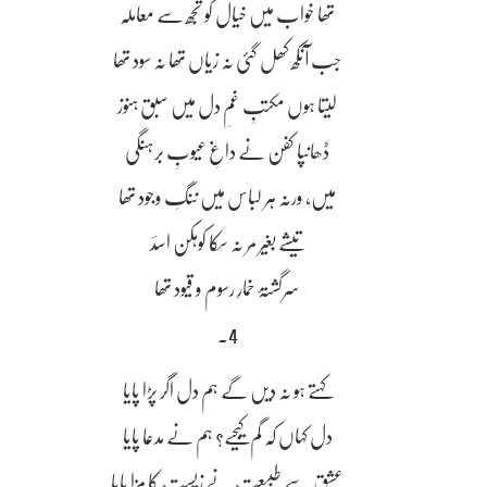
تھا خواب میں خیال کو تجھ سے معاملہ
جب آنکھ کھل گئی نہ زیاں تھا نہ سود تھا
لیتا ہوں مکتبِ غمِ دل میں سبق ہنوز
ڈھانپا کفن نے داغِ عیوبِ برہنگی
میں، ورنہ ہر لباس میں ننگِ وجود تھا
تیشے بغیر مر نہ سکا کوہکن اسدؔ
سرگشتۂ خمارِ رسوم و قیود تھا
4۔
کہتے ہو نہ دیں گے ہم دل اگر پڑا پایا
دل کہاں کہ گم کیجیے؟ ہم نے مدعا پایا
عشق سے طبیعت نے زیست کا مزا پایا