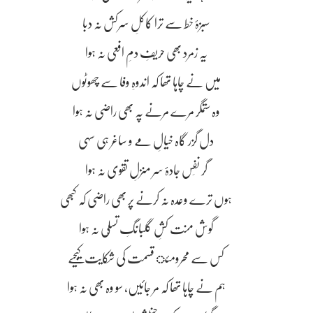
سبزۂ خط سے ترا کاکلِ سرکش نہ دبا
یہ زمرد بھی حریفِ دمِ افعی نہ ہوا
میں نے چاہا تھا کہ اندوہِ وفا سے چھوٹوں
وہ ستمگر مرے مرنے پہ بھی راضی نہ ہوا
دل گزر گاہ خیالِ مے و ساغر ہی سہی
گر نفَس جادۂ سر منزلِ تقوی نہ ہوا
ہوں ترے وعدہ نہ کرنے پر بھی راضی کہ کبھی
گوش منت کشِ گلبانگِ تسلّی نہ ہوا
کس سے محرومئ قسمت کی شکایت کیجیے
ہم نے چاہا تھا کہ مر جائیں، سو وہ بھی نہ ہوا