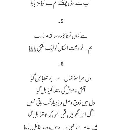
آپ سے کوئی پوچھے تم نے کیا مزا پایا
5۔
ہے کہاں تمنّا کا دوسرا قدم یا رب
ہم نے دشتِ امکاں کو ایک نقشِ پا پایا
6۔
دل میرا سوزِ نہاں سے بے محابا جل گیا
آتش خاموش کی مانند، گویا جل گیا
دل میں ذوقِ وصل و یادِ یار تک باقی نہیں
آگ اس گھر میں لگی ایسی کہ جو تھا جل گیا
میں عدم سے بھی پرے ہوں، ورنہ غافل! بارہا