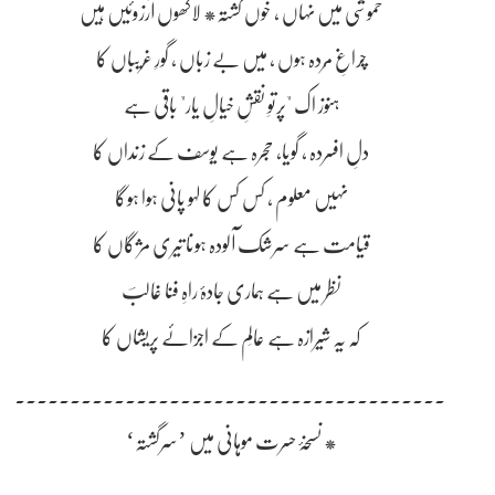
خموشی میں نہاں ، خوں گشتہ* لاکھوں آرزوئیں ہیں
چراغِ مُردہ ہوں ، میں بے زباں ، گورِ غریباں کا
ہنوز اک "پرتوِ نقشِ خیالِ یار" باقی ہے
دلِ افسردہ ، گویا، حجرہ ہے یوسف کے زنداں کا
نہیں معلوم ، کس کس کا لہو پانی ہوا ہوگا
قیامت ہے سرشک آلودہ ہونا تیری مژگاں کا
نظر میں ہے ہماری جادۂ راہِ فنا غالبؔ
کہ یہ شیرازہ ہے عالَم کے اجزائے پریشاں کا
۔۔۔۔۔۔۔۔۔۔۔۔۔۔۔۔۔۔۔۔۔۔۔۔۔۔۔۔۔۔۔۔۔۔۔۔۔۔۔۔۔
* نسخۂ حسرت موہانی میں ’سرگشتہ‘