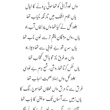
واں خود آرائی کو تھا موتی پرونے کا خیال
یاں ہجومِ اشک میں تارِ نگہ نایاب تھا
جلوۂ گل نے کیا تھا واں چراغاں آب جو
یاں رواں مژگانِ چشمِ تر سے خونِ ناب تھا
یاں سرِ پر شور بے خوابی سے تھا دیوار جو
واں وہ فرقِ ناز محوِ بالشِ کمخواب تھا
یاں نفَس کرتا تھا روشن، شمعِ بزمِ بےخودی
جلوۂ گل واں بساطِ صحبتِ احباب تھا
فرش سے تا عرش واں طوفاں تھا موجِ رنگ کا
یاں زمیں سے آسماں تک سوختن کا باب تھا
ناگہاں اس رنگ سے خوں نابہ ٹپکانے لگا