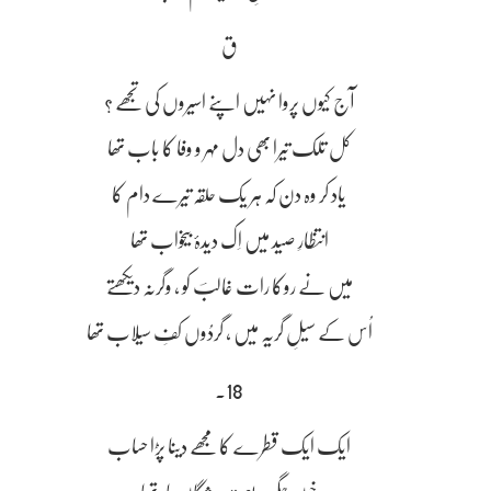
ق
آج کیوں پروا نہیں اپنے اسیروں کی تجھے ؟
کل تلک تیرا بھی دل مہر و وفا کا باب تھا
یاد کر وہ دن کہ ہر یک حلقہ تیرے دام کا
انتظارِ صید میں اِک دیدۂ بیخواب تھا
میں نے روکا رات غالبؔ کو ، وگرنہ دیکھتے
اُس کے سیلِ گریہ میں ، گردُوں کفِ سیلاب تھا
18۔
ایک ایک قطرے کا مجھے دینا پڑا حساب