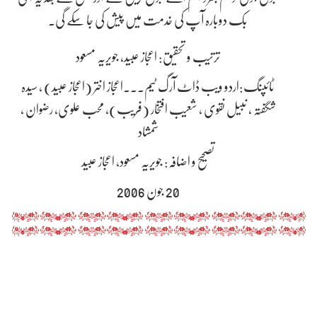
بک دوبارہ آپ کی خدمت میں پیش کی جا سکے گی۔
ترتیب و تحقیق: اعجاز عبید، جویریہ مسعود
ٹائپنگ:اردو ویب ڈاٹ آرگ ٹیم۔۔۔اعجاز اختر (اعجاز عبید) ، سیدہ
شگفتہ ، نبیل نقوی ، شعیب افتخار (فریب)، محب علوی، رضوان ،
شمشاد
تصحیح و اضافہ: جویریہ مسعود، اعجاز عبید
20 جون 2006