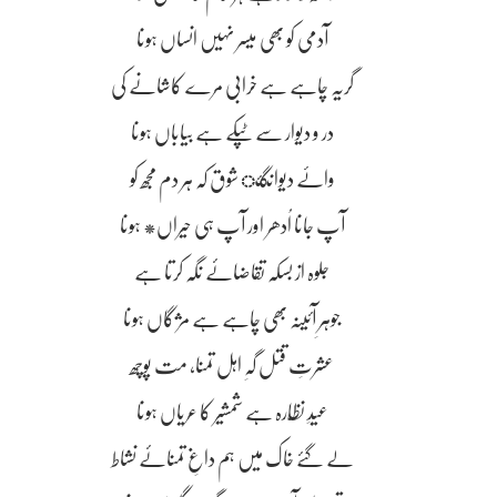
آدمی کو بھی میسر نہیں انساں ہونا
گریہ چاہے ہے خرابی مرے کاشانے کی
در و دیوار سے ٹپکے ہے بیاباں ہونا
واۓ دیوانگئ شوق کہ ہر دم مجھ کو
آپ جانا اُدھر اور آپ ہی حیراں* ہونا
جلوہ از بسکہ تقاضائے نگہ کرتا ہے
جوہرِ آئینہ بھی چاہے ہے مژگاں ہونا
عشرتِ قتل گہِ اہل تمنا، مت پوچھ
عیدِ نظّارہ ہے شمشیر کا عریاں ہونا
لے گئے خاک میں ہم داغِ تمنائے نشاط