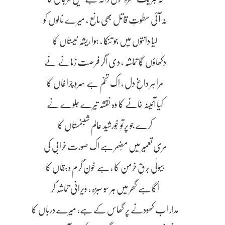
نہ آئی سطوتِ قاتل بھی مانع ، میرے نالوں کو
لیا دانتوں میں جو تنکا ، ہوا ریشہ نَیَستاں کا
دکھاؤں گا تماشہ ، دی اگر فرصت زمانے نے
مِرا ہر داغِ دل ، اِک تخم ہے سروِ چراغاں کا
کیا آئینہ خانے کا وہ نقشہ تیرے جلوے نے
کرے جو پرتوِ خُورشید عالم شبنمستاں کا
مری تعمیر میں مُضمر ہے اک صورت خرابی کی
ہیولٰی برقِ خرمن کا ، ہے خونِ گرم دہقاں کا
اُگا ہے گھر میں ہر سُو سبزہ ، ویرانی تماشہ کر
مدار اب کھودنے پر گھاس کے ہے، میرے درباں کا