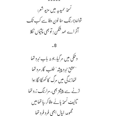
نسخۂ حمیدیہ میں مزید شعر:
شوخئِ رنگِ حنا خونِ وفا سے کب تک
آخر اے عہد شکن! تو بھی پشیماں نکلا
8۔
دھمکی میں مر گیا، جو نہ بابِ نبرد تھا
"عشقِ نبرد پیشہ" طلب گارِ مرد تھا
تھا زندگی میں مرگ کا کھٹکا لگا ہوا
اڑنے سے پیشتر بھی، مرا رنگ زرد تھا
تالیفِ نسخہ ہائے وفا کر رہا تھا میں
مجموعۂ خیال ابھی فرد فرد تھا