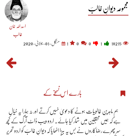
مجموعہ دیوانِ غالبؔ
اسد اللہ خان
غالب
18215
1
0
0
1
منگل-01-جولائی-2020
بارے اس نسخے کے
ہم ماہرینِ غالبیات ہونے کا دعویٰ نہیں کرتے اور نہ ہمارا یہ خیال
ہے کہ ہمیں محقّقین میں شمار کیا جاۓ۔ اردو ویب ڈاٹ آرگ کے کچھ
سر پھرے رضاکاروں نے بس یہ بیڑا اٹھایا کہ دیوانِ غالبؔ کو اردو تحریر