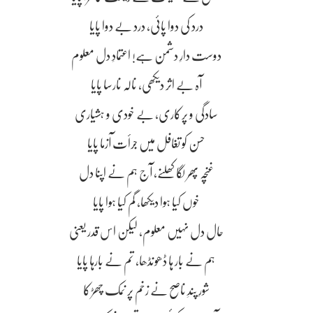
درد کی دوا پائی، درد بے دوا پایا
دوست دارِ دشمن ہے! اعتمادِ دل معلوم
آہ بے اثر دیکھی، نالہ نارسا پایا
سادگی و پرکاری، بے خودی و ہشیاری
حسن کو تغافل میں جرأت آزما پایا
غنچہ پھر لگا کھلنے، آج ہم نے اپنا دل
خوں کیا ہوا دیکھا، گم کیا ہوا پایا
حال دل نہیں معلوم، لیکن اس قدر یعنی
ہم نے بار ہا ڈھونڈھا، تم نے بارہا پایا
شورِ پندِ ناصح نے زخم پر نمک چھڑکا