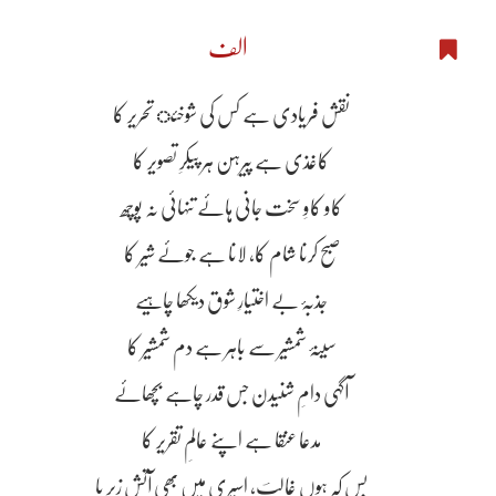
الف
نقش فریادی ہے کس کی شوخئ تحریر کا
کاغذی ہے پیرہن ہر پیکرِ تصویر کا
کاو کاوِ سخت جانی ہائے تنہائی نہ پوچھ
صبح کرنا شام کا، لانا ہے جوئے شیر کا
جذبۂ بے اختیارِ شوق دیکھا چاہیے
سینۂ شمشیر سے باہر ہے دم شمشیر کا
آگہی دامِ شنیدن جس قدر چاہے بچھائے
مدعا عنقا ہے اپنے عالمِ تقریر کا
بس کہ ہوں غالبؔ، اسیری میں بھی آتش زیر پا