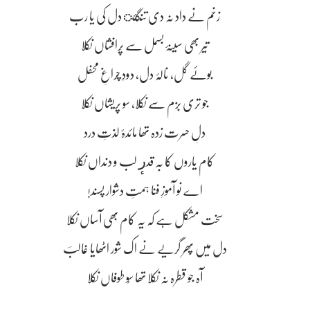
زخم نے داد نہ دی تنگئ دل کی یا رب
تیر بھی سینۂ بسمل سے پَرافشاں نکلا
بوئے گل، نالۂ دل، دودِ چراغِ محفل
جو تری بزم سے نکلا، سو پریشاں نکلا
دلِ حسرت زدہ تھا مائدۂ لذتِ درد
کام یاروں کا بہ قدرٕ لب و دنداں نکلا
اے نو آموزِ فنا ہمتِ دشوار پسند!
سخت مشکل ہے کہ یہ کام بھی آساں نکلا
دل میں پھر گریے نے اک شور اٹھایا غالبؔ
آہ جو قطرہ نہ نکلا تھا سُو طوفاں نکلا
۔۔۔۔۔