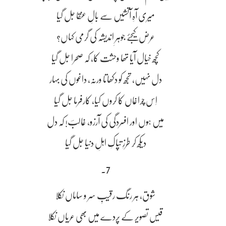
میری آہِ آتشیں سے بالِ عنقا جل گیا
عرض کیجئے جوہرِ اندیشہ کی گرمی کہاں؟
کچھ خیال آیا تھا وحشت کا، کہ صحرا جل گیا
دل نہیں، تجھ کو دکھاتا ورنہ، داغوں کی بہار
اِس چراغاں کا کروں کیا، کارفرما جل گیا
میں ہوں اور افسردگی کی آرزو، غالبؔ! کہ دل
دیکھ کر طرزِ تپاکِ اہلِ دنیا جل گیا
7۔
شوق، ہر رنگ رقیبِ سر و ساماں نکلا
قیس تصویر کے پردے میں بھی عریاں نکلا