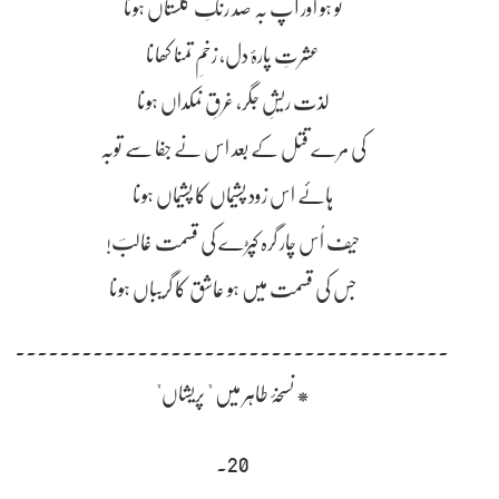
تو ہو اور آپ بہ صد رنگِ گلستاں ہونا
عشرتِ پارۂ دل، زخمِ تمنا کھانا
لذت ریشِ جگر، غرقِ نمکداں ہونا
کی مرے قتل کے بعد اس نے جفا سے توبہ
ہائے اس زود پشیماں کا پشیماں ہونا
حیف اُس چار گرہ کپڑے کی قسمت غالبؔ!
جس کی قسمت میں ہو عاشق کا گریباں ہونا
۔۔۔۔۔۔۔۔۔۔۔۔۔۔۔۔۔۔۔۔۔۔۔۔۔۔۔۔۔۔۔۔۔۔۔۔۔۔۔۔
* نسخۂ طاہر میں " پریشاں"
20۔