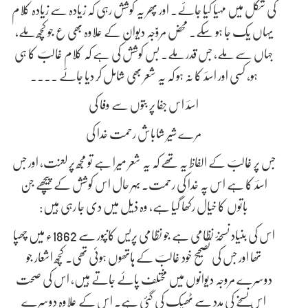
کی شکل میں مہیا کیا جاۓ۔ اور پھر یہ کوشش رہی کہ زیادہ سے زیادہ کلام
یہاں یک جا ہو سکے۔ محض مروّجہ دیوان کے علاوہ بھی ع جو کچھ ملے،
جہاں سے ملے، جس قدر ملے۔ بس کوشش کی ہے کہ کلام غالبؔ کا ہی
ہو، کسی اور اسدؔ کا نہ ہو کہ یہ شعر بھی شامل کر دیا جاۓ ۔۔۔۔
اسدؔ اس جفا پر بتوں سے وفا کی
مرے شیر شاباش رحمت خدا کی
جس پر غالبؔ کے الفاظ یہ تھے کہ یہ شعر میرا ہے تو مجھ پر لعنت، اور جس
اسدؔ کا ہے اس پہ خدا کی رحمت۔ بہر حال اس کوشش کے پیچھے جن
باتوں کا خیال رکھا گیا ہے، وہ ذیل میں دی جا رہی ہیں:
اس کی بنیاد نسخۂ نظامی ہے جو نظامی پریس کانپور سے 1862ء میں چھپا
تھا اور جس کی تصحیح خود غالبؔ کے ہاتھوں ہوئی تھی۔ کچھ اشعار جو
دوسرے مروجہ دیوانوں میں مختلف پاۓ جاتے ہیں، اس کی صحت
اس نسخے کی مدد سے ٹھیک کی گئی ہے۔ اس کے علاوہ دوسرے