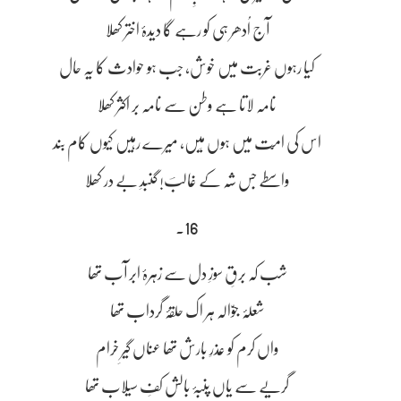
آج اُدھر ہی کو رہے گا دیدۂ اختر کھلا
کیا رہوں غربت میں خوش، جب ہو حوادث کا یہ حال
نامہ لاتا ہے وطن سے نامہ بر اکثر کھلا
اس کی امّت میں ہوں مَیں، میرے رہیں کیوں کام بند
واسطے جس شہ کے غالبؔ! گنبدِ بے در کھلا
16۔
شب کہ برقِ سوزِ دل سے زہرۂ ابر آب تھا
شعلۂ جوّالہ ہر اک حلقۂ گرداب تھا
واں کرم کو عذرِ بارش تھا عناں گیرِ خرام
گریے سے یاں پنبۂ بالش کفِ سیلاب تھا