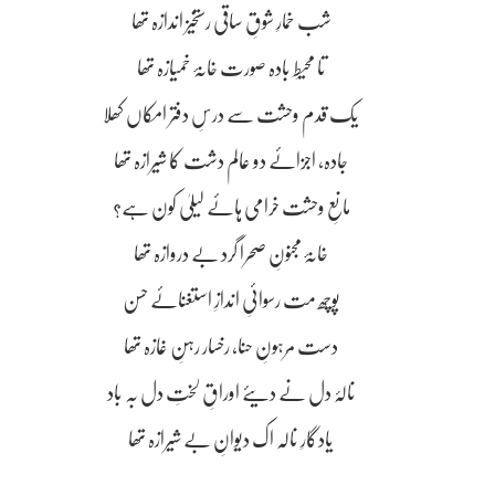
شب خمارِ شوقِ ساقی رستخیز اندازہ تھا
تا محیطِ بادہ صورت خانۂ خمیازہ تھا
یک قدم وحشت سے درسِ دفتر امکاں کھلا
جادہ، اجزائے دو عالم دشت کا شیرازہ تھا
مانعِ وحشت خرامی ہائے لیلیٰ کون ہے؟
خانۂ مجنونِ صحرا گرد بے دروازہ تھا
پوچھ مت رسوائیِ اندازِ استغنائے حسن
دست مرہونِ حنا، رخسار رہنِ غازہ تھا
نالۂ دل نے دیئے اوراقِ لختِ دل بہ باد
یادگارِ نالہ اک دیوانِ بے شیرازہ تھا