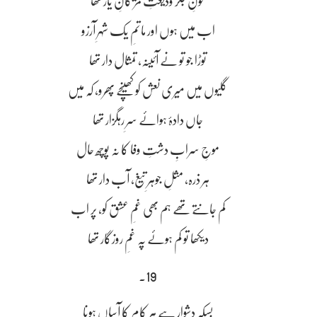
خونِ جگر ودیعتِ مژگانِ یار تھا
اب میں ہوں اور ماتمِ یک شہرِ آرزو
توڑا جو تو نے آئینہ، تمثال دار تھا
گلیوں میں میری نعش کو کھینچے پھرو، کہ میں
جاں دادۂ ہوائے سرِ رہگزار تھا
موجِ سرابِ دشتِ وفا کا نہ پوچھ حال
ہر ذرہ، مثلِ جوہرِ تیغ، آب دار تھا
کم جانتے تھے ہم بھی غمِ عشق کو، پر اب
دیکھا تو کم ہوئے پہ غمِ روزگار تھا
19۔
بسکہ دشوار ہے ہر کام کا آساں ہونا