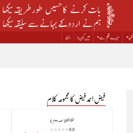
قید
میرے قلم سے
میں کون؟
رابطہ
فیض احمد فیض کا مجموعہ کلام
لفظ لفظ (حصہ دوم)
0.0