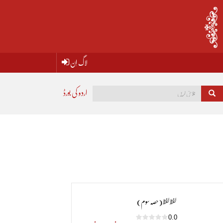
لاگ اِن
اردو کی بورڈ
لفظ لفظ (حصہ سوم)
0.0