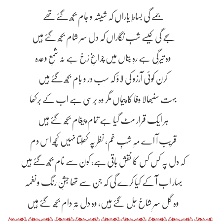
جمے گی بساطِ یاراں کہ شیشہ و جام بُجھ گئے تھے
سجے گی کیسے شبِ نگاراں کہ دل سر شام بُجھ گئے ہیں
وہ تیرگی ہے رہِ بُتاں میں چراغِ رُخ ہے نہ شمعِ وعدہ
کرن کوئی آرزو کی لاؤ کہ سب در و بام بُجھ گئے ہیں
بہت سنبھالا وفا کا پیماں مگر وہ برسی ہے اب کے برکھا
ہر ایک قرار مٹ گیا ہے تمام پیغام بُجھ گئے ہیں
قریب آ اے مہِ شبِ غم، نظر پہ کھُلتا نہیں کچھ اس دم
کہ دل پہ کس کس کا نقش باقی ہے، کون سے نام بُجھ گئے ہیں
بہار اب آ کے کیا کرے گی کہ جن سے تھا جشنِ رنگ و نغمہ
وہ گل سرِ شاخ جل گئے ہیں، وہ دل تہِ دام بُجھ گئے ہیں