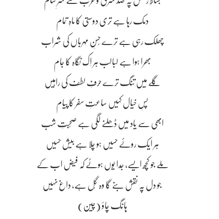
بساطِ رقص پہ صد شرق و غرب سے سرِ شام
دمک رہا ہے تری دوستی کا ماہِ تمام
چھلک رہی ہے ترے حُسنِ مہرباں کی شراب
بھرا ہوا ہے لبالب ہر اِک نگاہ کا جام
گلے میں تنگ ترے حرفِ لطف کی راہیں
پسِ خیال کہیں ساعتِ سفر کا پیام
ابھی سے یاد میں ڈھلنے لگی ہے صُحبتِ شب
ہر ایک روئے حسیں ہو چلا ہے بیش حسیں
ملے جو کچھ ایسے، جُدا یوں ہوئے کہ فیض اب کے
جو دل پہ نقش بنے گا وہ گُل ہے، داغ نہیں
ہانگ چاؤ (چین)