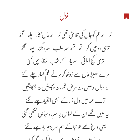
غزل
ترے غم کو جاں کی تلاش تھی ترے جاں نثار چلے گئے
تری رہ میں کرتے تھے سر طلب، سرِ رہگزر چلے گئے
تری کج ادائی سے ہار کے شبِ انتظار چلی گئی
مرے ضبطِ حال سے رُوٹھ کر مرنے غم گسار چلے گئے
نہ سوالِ وصل، نہ عرضِ غم، نہ حکایتیں نہ شکایتیں
ترے عہد میں دلِ زار کے سبھی اختیار چلے گئے
یہ ہمیں تھے جن کے لباس پر سرِ رہ سیاہی لکھی گئی
یہی داغ تھے جو سجا کے ہم سرِ بزمِ یار چلے گئے