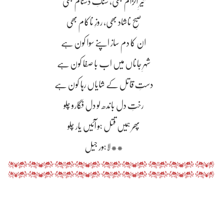
تیرِ الزام بھی، سنگِ دشنام بھی
صبحِ ناشاد بھی، روزِ ناکام بھی
ان کا دم ساز اپنے سوا کون ہے
شہرِ جاناں میں اب با صفا کون ہے
دستِ قاتل کے شایاں رہا کون ہے
رختِ دل باندھ لو دل فگارو چلو
پھر ہمیں قتل ہو آئیں یار چلو
**لاہور جیل