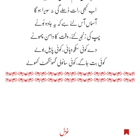
اب کبھی رات ڈھلے گی نہ سویرا ہو گا
آسماں آس لئے ہے کہ یہ جادو ٹُوٹے
چُپ کی زنجیر کٹے، وقت کا دامن چھُوٹے
دے کوئی سنکھ دہائی، کوئی پایل بولے
کوئی بت جاگے، کوئی سانولی گھونگھٹ کھولے
غزل