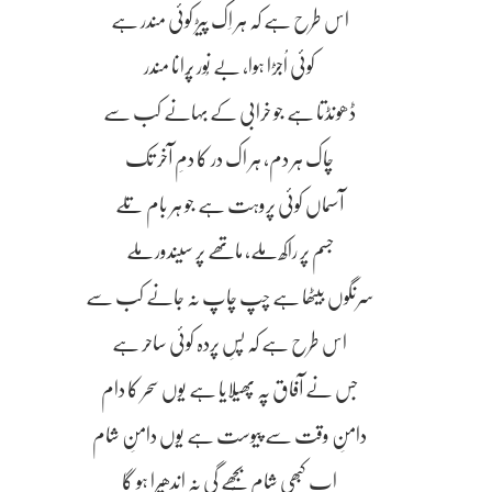
اس طرح ہے کہ ہر اِک پیڑ کوئی مندر ہے
کوئی اُجڑا ہوا، بے نُور پُرانا مندر
ڈھونڈتا ہے جو خرابی کے بہانے کب سے
چاک ہر دم، ہر اک در کا دمِ آخر تک
آسماں کوئی پروہت ہے جو ہر بام تلے
جسم پر راکھ ملے، ماتھے پر سیندور ملے
سرنگوں بیٹھا ہے چپ چاپ نہ جانے کب سے
اس طرح ہے کہ پسِ پردہ کوئی ساحر ہے
جس نے آفاق پہ پھیلایا ہے یوں سحر کا دام
دامنِ وقت سے پیوست ہے یوں دامنِ شام
اب کبھی شام بُجھے گی نہ اندھیرا ہو گا