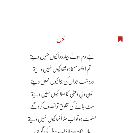
غزل
بے دم ہوئے بیمار دوا کیوں نہیں دیتے
تم اچھے مسیحا ہو شِفا کیوں نہیں دیتے
دردِ شبِ ہجراں کی جزا کیوں نہیں دیتے
خونِ دلِ وحشی کا صِلا کیوں نہیں دیتے
مِٹ جائے گی مخلوق تو انصاف کرو گے
منصف ہو تو اب حشر اُٹھا کیوں نہیں دیتے
ہاں نکتہ ورد لاؤ لب و دل کی گواہی