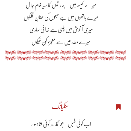
میرے کیسے میں ہے راتوں کا سیہ فام جلال
میرے ہاتھوں میں ہے صبحوں کی عنانِ گلگوں
میری آغوش میں پلتی ہے خدائی ساری
میرے مقدر میں ہے معجزۂ کُن فَیَکُوں
سِنکیانگ
اب کوئی طبل بجے گا، نہ کوئی شاہسوار