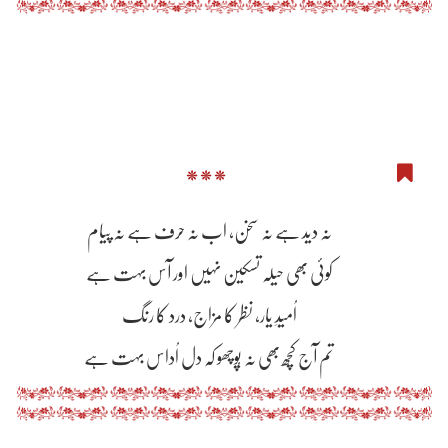
***
نہ دید ہے نہ سخن، اب نہ حرف ہے نہ پیام
کوئی بھی حیلہ تسکین نہیں اور آس بہت ہے
اُمیدِ یار، نظر کا مزاج، درد کا رنگ
تم آج کچھ بھی نہ پُوچھو کہ دل اُداس بہت ہے