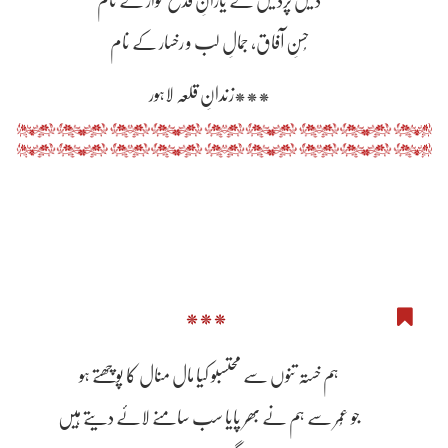
دیس پردیس کے یارانِ قدح خوار کے نام
حُسنِ آفاق، جمالِ لب و رخسار کے نام
***زندانِ قلعہ لاہور
***
ہم خستہ تنوں سے محتسبو کیا مال منال کا پوچھتے ہو
جو عُمر سے ہم نے بھر پایا سب سامنے لائے دیتے ہیں