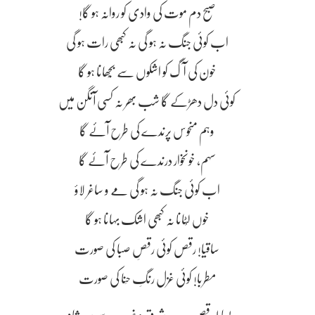
صبح دم موت کی وادی کو روانہ ہو گا!
اب کوئی جنگ نہ ہو گی نہ کبھی رات ہو گی
خون کی آگ کو اشکوں سے بُجھانا ہو گا
کوئی دل دھڑکے گا شب بھر نہ کسی آنگن میں
وہم منحوس پرندے کی طرح آئے گا
سہم، خونخوار درندے کی طرح آئے گا
اب کوئی جنگ نہ ہو گی مے و ساغر لاؤ
خوں لُٹانا نہ کبھی اشک بہانا ہو گا
ساقیا! رقص کوئی رقصِ صبا کی صورت
مطربا! کوئی غزل رنگِ حِنا کی صورت