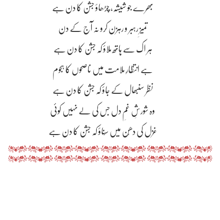
بھرے جو شیشہ، چڑھاؤ جشن کا دن ہے
تمیزِ رہبر و رہزن کرو نہ آج کے دن
ہر اک سے ہاتھ ملاؤ کہ جشن کا دن ہے
ہے انتظارِ ملامت میں ناصحوں کا ہجوم
نظر سنبھال کے جاؤ کہ جشن کا دن ہے
وہ شورشِ غمِ دل جس کی لے نہیں کوئی
غزل کی دھُن میں سُناؤ کہ جشن کا دن ہے