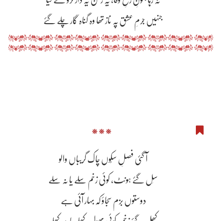
نہ رہا جنونِ رُخِ وفا، یہ رسن یہ دار کرو گے کیا
جنہیں جرمِ عشق پہ ناز تھا وہ گناہ گار چلے گئے
***
آ گئی فصلِ سکُوں چاک گریباں والو
سِل گئے ہونٹ، کوئی زخم سِلے یا نہ سِلے
دوستوں بزم سجاؤ کہ بہار آئی ہے