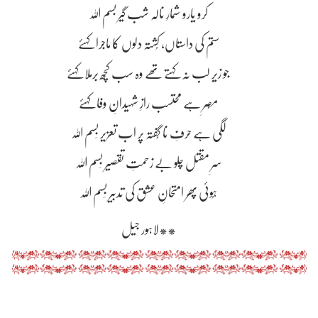
کرو یارو شمارِ نالہ شب گیر بسم اللہ
ستم کی داستاں، کُشتہ دلوں کا ماجرا کہئے
جو زیر لب نہ کہتے تھے وہ سب کچھ برملا کہئے
مُصرِ ہے محتسب رازِ شہیدانِ وفا کہئے
لگی ہے حرفِ نا گُفتہ پر اب تعزیر بِسم اللہ
سرِ مقتل چلو بے زحمتِ تقصیر بِسم اللہ
ہُوئی پھر امتحانِ عشق کی تدبیر بِسم اللہ
**لاہور جیل