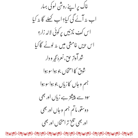
خاک پر اپنے روشن لہو کی بہار
اب نہ آئے گی کیا؟ اب کھِلے گا نہ کیا
اس کفِ نازنیں پر کوئی لالہ زار؟
اس حزیں خامشی میں نہ لَوٹے گا کیا
شورِ آوازِ حق، نعرۂ گیر و دار
شوق کا امتحاں جو ہُوا سو ہُوا
جسم و جاں کا زیاں جو ہُوا سو ہُوا
سُود سے پیشتر ہے زیاں اور بھی
دوستو، ماتم جسم و جاں اور بھی
اور بھی تلخ تر امتحاں اور بھی