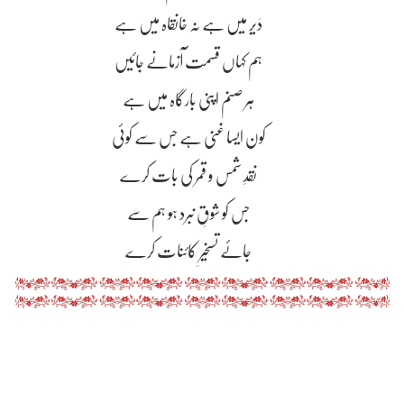
دَیر میں ہے نہ خانقاہ میں ہے
ہم کہاں قسمت آزمانے جائیں
ہر صنم اپنی بارگاہ میں ہے
کون ایسا غنی ہے جس سے کوئی
نقدِ شمس و قمر کی بات کرے
جس کو شوقِ نبرد ہو ہم سے
جائے تسخیرِ کائنات کرے