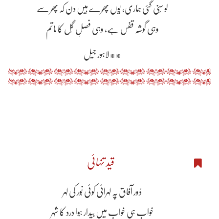
لو سُنی گئی ہماری، یُوں پھِرے ہیں دن کہ پھر سے
وہی گوشہ قفس ہے، وہی فصلِ گُل کا ماتم
**لاہور جیل
قید تنہائی
دُور آفاق پہ لہرائی کوئی نُور کی لہر
خواب ہی خواب میں بیدار ہُوا درد کا شہر