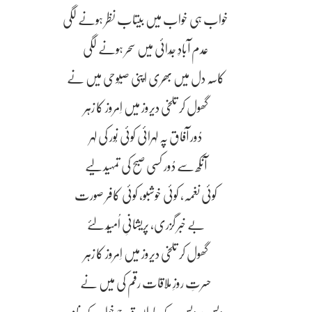
خواب ہی خواب میں بیتاب نظر ہونے لگی
عدم آبادِ جُدائی میں سحر ہونے لگی
کاسہ دل میں بھری اپنی صبُوحی میں نے
گھول کر تلخی دیروز میں اِمروز کا زہر
دُور آفاق پہ لہرائی کوئی نُور کی لہر
آنکھ سے دُور کسی صبح کی تمہید لیے
کوئی نغمہ، کوئی خوشبو، کوئی کافر صورت
بے خبر گزری، پریشانیِ اُمیّد لئے
گھول کر تلخی دیروز میں اِمروز کا زہر
حسرتِ روزِ ملاقات رقم کی میں نے