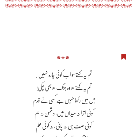
***
تم یہ کہتے ہو اب کوئی چارہ نہیں !
تم یہ کہتے ہو وہ جنگ ہو بھی چکی!
جس میں رکھا نہیں ہے کسی نے قدم
کوئی اترا نہ میداں میں، دشمن نہ ہم
کوئی صف بن نہ پائی، نہ کوئی علم