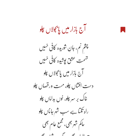
آج بازار میں پابجولاں چلو
چشمِ نم، جانِ شوریدہ کافی نہیں
تہمتِ عشق پوشیدہ کافی نہیں
آج بازار میں پابجولاں چلو
دست افشاں چلو، مست و رقصاں چلو
خاک بر سر چلو، خوں بداماں چلو
راہ تکتا ہے سب شہرِ جاناں چلو
حاکم شہر بھی، مجمعِ عام بھی