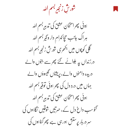
شورشِ زنجیر بسم اللہ
ہُوئی پھر امتحانِ عشق کی تدبیر بسم اللہ
ہر اک جانب مچا کہرامِ دار و گیر بسم اللہ
گلی کوچوں میں بکھری شورشِ زنجیر بسم اللہ
درِ زنداں پہ بُلوائے گئے پھر سے جُنوں والے
دریدہ دامنوں والے،پریشاں گیسوؤں والے
جہاں میں دردِ دل کی پھر ہوئی توقیر بسم اللہ
ہوئی پھر امتحانِ عشق کی تدبیر بِسم اللہ
گنو سب داغ دل کے، حسرتیں شوقیں نگاہوں کی
سرِ دربار پُرستش ہو رہی ہے پھر گناہوں کی