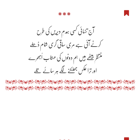
***
آج تنہائی کسی ہمدمِ دیریں کی طرح
کرنے آئی ہے مری ساقی گری شام ڈھلے
منتظرِ بیٹھے ہیں ہم دونوں کی مہتاب اُبھرے
اور ترا عکس جھلکنے لگے ہر سائے تلے
***