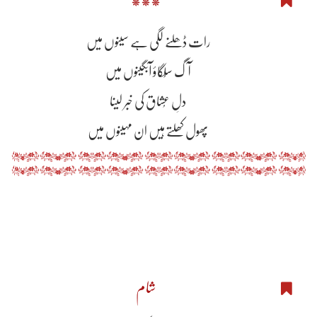
رات ڈھلنے لگی ہے سینوں میں
آگ سُلگاؤ آبگینوں میں
دلِ عُشاق کی خبر لینا
پھول کھِلتے ہیں ان مہینوں میں
شام