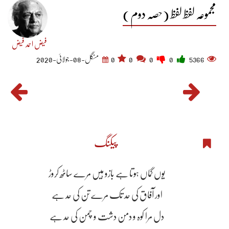
مجموعہ لفظ لفظ (حصہ دوم)
فیض احمد فیض
5366
0
0
0
0
منگل-08-جولائی-2020
پیکنگ
یوں گماں ہوتا ہے بازو ہیں مرے ساٹھ کروڑ
اور آفاق کی حد تک مرے تن کی حد ہے
دل مرا کوہ و دمن دشت و چمن کی حد ہے