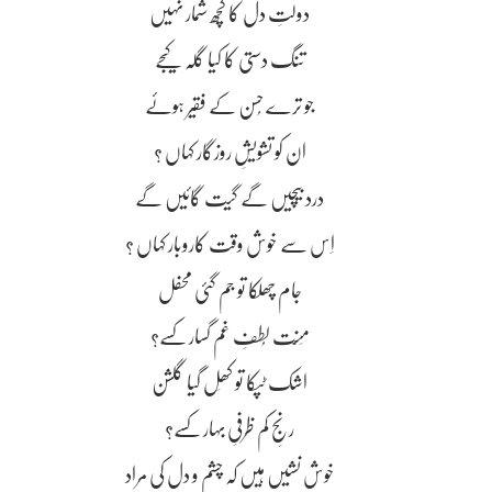
دولتِ دل کا کچھ شمار نہیں
تنگ دستی کا کیا گلہ کیجے
جو ترے حُسن کے فقیر ہوئے
ان کو تشویشِ روزگار کہاں ؟
درد بیچیں گے گیت گائیں گے
اِس سے خوش وقت کاروبار کہاں ؟
جام چھلکا تو جم گئی محفل
مِنّت لُطفِ غم گسار کسے؟
اشک ٹپکا تو کھِل گیا گلشن
رنجِ کم ظرفیِ بہار کسے؟
خوش نشیں ہیں کہ چشم و دل کی مراد