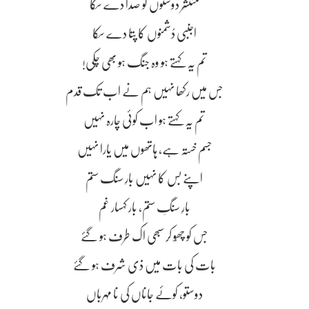
منتشِر دوستوں کو صدا دے سکا
اجنبی دُشمنوں کا پتا دے سکا
تم یہ کہتے ہو وہ جنگ ہو بھی چُکی!
جس میں رکھا نہیں ہم نے اب تک قدم
تم یہ کہتے ہو اب کوئی چارہ نہیں
جسم خستہ ہے، ہاتھوں میں یارا نہیں
اپنے بس کا نہیں بارِ سنگ ستم
بارِ سنگِ ستم، بار کہسار غم
جس کو چھُو کر سبھی اک طرف ہو گئے
بات کی بات میں ذی شرف ہو گئے
دوستو، کوئے جاناں کی نا مہرباں