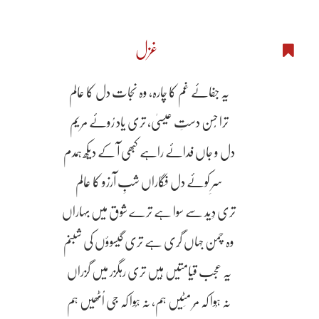
غزل
یہ جفائے غم کا چارہ، وہ نَجات دل کا عالم
ترا حُسن دستِ عیسیٰ، تری یاد رُوئے مریم
دل و جاں فدائے راہے کبھی آ کے دیکھ ہمدم
سرِ کوئے دل فگاراں شبِ آرزو کا عالم
تری دِید سے سوا ہے ترے شوق میں بہاراں
وہ چمن جہاں گِری ہے تری گیسوؤں کی شبنم
یہ عجب قیامتیں ہیں تری رہگزر میں گزراں
نہ ہُوا کہ مَر مِٹیں ہم، نہ ہُوا کہ جی اُٹھیں ہم