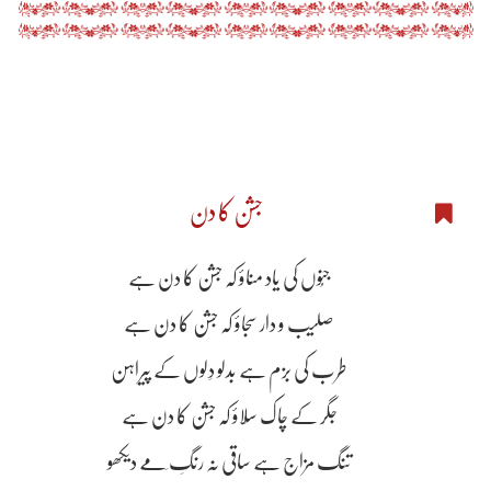
جشن کا دن
جنُوں کی یاد مناؤ کہ جشن کا دن ہے
صلیب و دار سجاؤ کہ جشن کا دن ہے
طرب کی بزم ہے بدلو دِلوں کے پیراہن
جگر کے چاک سِلاؤ کہ جشن کا دن ہے
تنگ مزاج ہے ساقی نہ رنگِ مَے دیکھو