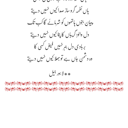
ہاں نغمہ گرو ساز صدا کیوں نہیں دیتے
پیمانِ جُنوں ہاتھوں کو شرمائے گا کب تک
دل والو! گریباں کا پتا کیوں نہیں دیتے
بربادیِ دل جبر نہیں فیض کسی کا
وہ دشمنِ جاں ہے تو بھُلا کیوں نہیں دیتے
**لاہور جیل