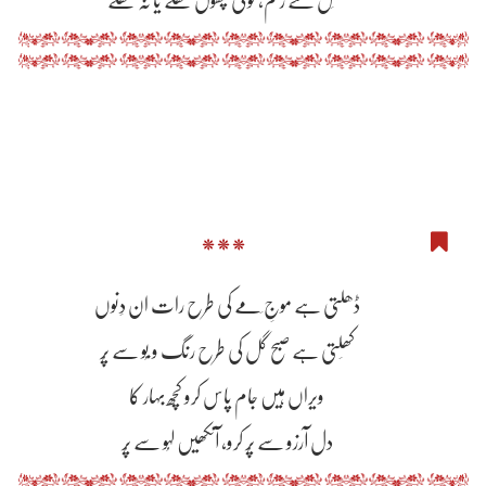
کھِل گئے زخم، کوئی پھول کھِلے یا نہ کھِلے
***
ڈھلتی ہے موجِ مَے کی طرح رات ان دِنوں
کھِلتی ہے صبح گل کی طرح رنگ و بُو سے پُر
ویراں ہیں جام پاس کرو کچھ بہار کا
دل آرزو سے پُر کرو، آنکھیں لہُو سے پُر