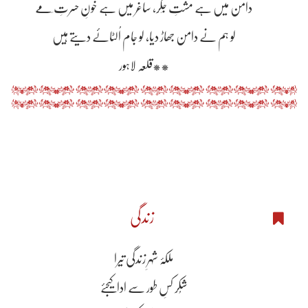
دامن میں ہے مشتِ جِگر، ساغر میں ہے خونِ حسرتِ مَے
لو ہم نے دامن جھاڑ دیا، لو جام اُلٹائے دیتے ہیں
**قلعہ لاہور
زندگی
ملکۂ شہرِ زندگی تیرا
شُکر کسِ طور سے ادا کیجئے