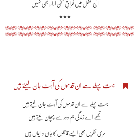
آج محفل میں فراقِ سخن آراء بھی نہیں
٭٭٭
بہت پہلے سے ان قدموں کی آہٹ جان لیتے ہیں
بہت پہلے سے ان قدموں کی آہٹ جان لیتے ہیں
تجھے اے زندگی ہم دور سے پہچان لیتے ہیں
مری نظریں بھی ایسے قاتلوں کا جان و ایماں ہیں