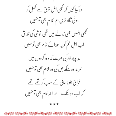
وہ کیا کہیں کہ کبھی اہلِ شوق سے کھُل کر
ہوئی نگاہ تری ہم کلام بھی تو نہیں
کبھی انہیں بھی زمانے میں تھی خوشی کی تلاش
اب اہلِ غم کو یہ سودائے خام بھی تو نہیں
نہ پوچھ ہجر کی حسرت کہ دور گردوں میں
سحر نہ وہ سکے جس کی وہ شام بھی تو نہیں
فراق جلوۂ ساقی کے سب کرشمے تھے
کہ اب وہ رنگ مَے لالہ فام بھی تو نہیں
٭٭٭