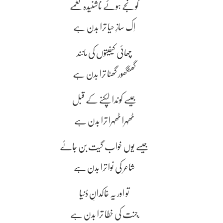
گونجے ہوئے ناشنیدہ نغمے
اِک سازِ حیا ترا بدن ہے
چھائی کیفیتوں کی مانند
گھنگھور گھٹا ترا بدن ہے
جیسے کوندا لپکنے کے قبل
ٹھہرا ٹھہرا ترا بدن ہے
جیسے یوں خواب گیت بن جائے
شاعر کی نوا ترا بدن ہے
تو اور یہ خاکدانِ دُنیا
ّجنت کی خطا ترا بدن ہے