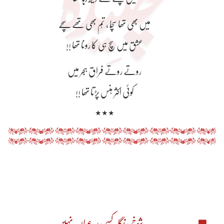
میں بھی تھا سچّا ، تُم بھی تھے سچّے
عشق میں سچ ہی کا رونا تھا !!
روتے روتے فراق ہجر میں
کوئی اکثر ہنس پڑتا تھا !!
٭٭٭
یہ شوخیِ نگاہ کسی پر عیاں نہیں