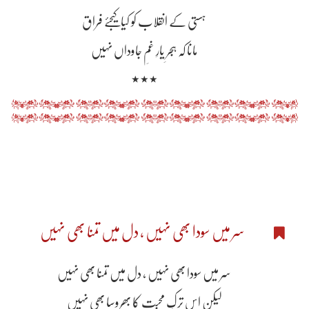
ہستی کے انقلاب کو کیا کیجئے فراق
مانا کہ ہجرِ یارِ غمِ جاوداں نہیں
٭٭٭
سر میں سودا بھی نہیں ، دل میں تمنا بھی نہیں
سر میں سودا بھی نہیں ، دل میں تمنا بھی نہیں
لیکن اس ترکِ محبت کا بھروسا بھی نہیں