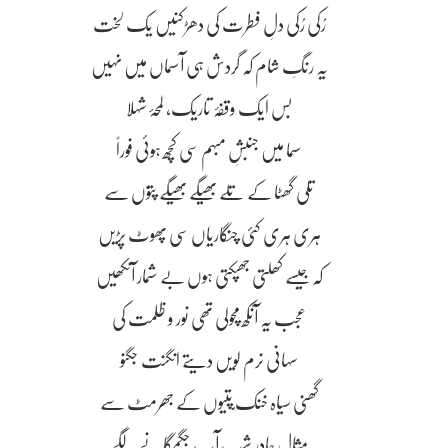
رُکی رُکی دلِ فطرت کی دھڑکنیں یک لخت
یہ رنگِ شام کہ گردش ہی آسماں میں نہیں
بس ایک وقفۂ تاریک، لمحۂ شہلا
سما میں جنبشِ مبہم سی کچھ ہوئی فوراً
تلی گھٹا کے تلے بھیگے بھیگے پتوّں سے
ہری ہری کئی چنگاریاں سی پھوٹ پڑیں
کہ جیسے کھلتی جھپکتی ہوں بے شمار آنکھیں
عجب یہ آنکھ مچولی تھی نور و ظلمت کی
سہانی نرم لویں دیتے انگنت جگنو
گھنی سیاہ خنک ّپتیوں کے جھرمٹ سے
مثال چادرِ شب آب جگمگانے لگے