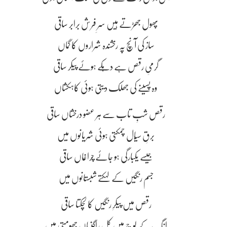
پھول جھڑتے ہیں سرِ فرش برابر ساقی
ساز کی آنچ پہ رخشندہ شراروں کا گماں
گرمیِ رقص ہے دہکے ہوئے پیکر ساقی
وہ پسینے کی جھلک دیتی ہوئی کاہکشاں
رقص شبِ تاب سے ہر عضو درخشاں ساقی
برقِ سیّال چمکتی ہوئی شریانوں میں
جیسے یکبارگی ہو جائے چراغاں ساقی
جسم رنگیں کے لہکتے شبستانوں میں
رقص میں پیکرِ رنگیں کا لچکتا ساقی
انگ کے لوچ میں کل راگنیاں جھومتی ہیں