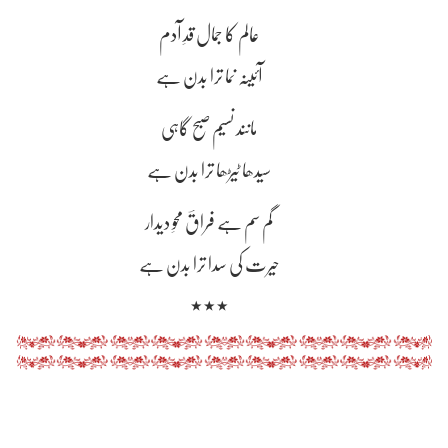
عالم کا جمال قدِ آدم
آئینہ نما ترا بدن ہے
مانند نسیم صبح گاہی
سیدھا ٹیڑھا ترا بدن ہے
گم سم ہے فراقؔ محوِ دیدار
حیرت کی سدا ترا بدن ہے
٭٭٭