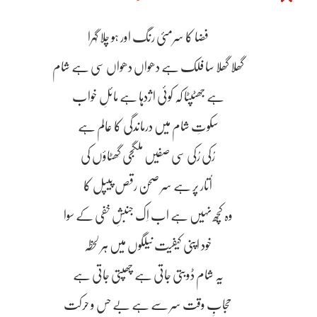
فضا کا سرمئی رنگ اور ہو چلا گہرا
گھلا گھلا سا فلک ہے دھواں دھواں سی ہے شام
ہے جھٹپٹا کہ کوئی اژدہا ہے مائلِ خواب
سکوتِ شام میں درماندگی کا عالم ہے
رُکی رُکی سی صفیں ملگجی گھٹاؤں کی
اُتار پر ہے سر صحن رقص پیپل کا
وہ کچھ نہیں ہے اب اِک جنبشِ خفی کے سوا
خود اپنی کیفیت نیلگوں میں ہر لحظہ
یہ شام ڈوبتی جاتی ہے چھپتی جاتی ہے
حجابِ وقت سر سے ہے بے حس و حرکت