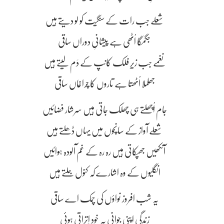
شعلے جب رات کے سنگیت کو لو دیتے ہیں
جگمگا اُٹھی ہے پیشانیِ دوراں ساقی
نغمے جب زیرِ فلک کانپ کے دَم لیتے ہیں
جھلملا اُٹھتا ہے تاروں کا چراغاں ساقی
جام اُچھلتے ہی چھلک جاتی ہیں سرشار فضائیں
شعلے آواز کے سانچوں میں یہاں ڈھلتے ہیں
آنکھیں جھپکاتی ہیں رہ رہ کے غم آلودہ ہوائیں
انگلیوں کے وہ اشارے کہ کنول جلتے ہیں
یہ شب افروز نواؤں کی چمک اے ساقی
زندگی اپنی جوانی پہ خود اِتراتی ہوئی