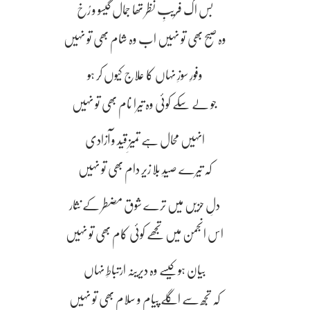
بس اک فریبِ نظر تھا جمال گیسو و رُخ
وہ صبح بھی تو نہیں اب وہ شام بھی تو نہیں
وفورِ سوزِ نہاں کا علاج کیوں کر ہو
جو لے سکے کوئی وہ تیرا نام بھی تو نہیں
انہیں محال ہے تمیزِ قید و آزادی
کہ تیرے صیدِ بلا زیر دام بھی تو نہیں
دلِ حزیں میں ترے شوق مضطر کے نثار
اس انجمن میں تجھے کوئی کام بھی تو نہیں
بیان ہو کیسے وہ دیرینہ ارتباطِ نہاں
کہ تجھ سے اگلے پیام و سلام بھی تو نہیں