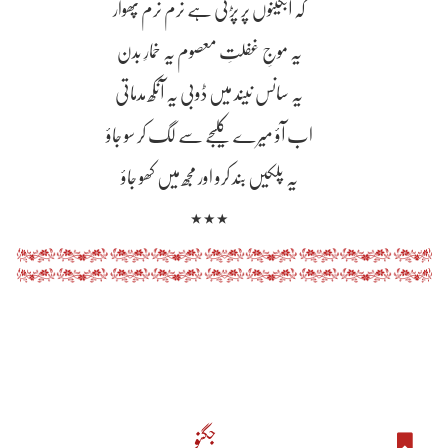
کہ آبگینوں پر پڑتی ہے نرم نرم پھوار
یہ موجِ غفلتِ معصوم یہ خمارِ بدن
یہ سانس نیند میں ڈوبی یہ آنکھ مدماتی
اب آؤ میرے کلیجے سے لگ کر سو جاؤ
یہ پلکیں بند کرو اور مجھ میں کھو جاؤ
٭٭٭
جگنو