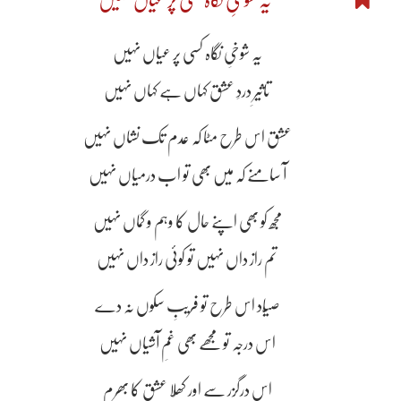
یہ شوخیِ نگاہ کسی پر عیاں نہیں
تاثیرِ دردِ عشق کہاں ہے کہاں نہیں
عشق اس طرح مٹا کہ عدم تک نشاں نہیں
آ سامنے کہ میں بھی تو اب درمیاں نہیں
مجھ کو بھی اپنے حال کا وہم و گماں نہیں
تم راز داں نہیں تو کوئی راز داں نہیں
صیّاد اس طرح تو فریبِ سکوں نہ دے
اس درجہ تو مجھے بھی غمِ آشیاں نہیں
اس درگزر سے اور کھُلا عشق کا بھرم