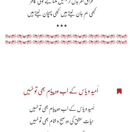
فراق اکثر بدل کر بھیس ملتا ہے کوئی کافر
کبھی ہم جان لیتے ہیں کبھی پہچان لیتے ہیں
٭٭٭
اُمید و یاس کے اب وہ پیام بھی تو نہیں
اُمید و یاس کے اب وہ پیام بھی تو نہیں
حیاتِ عشق کی وہ صبح و شام بھی تو نہیں