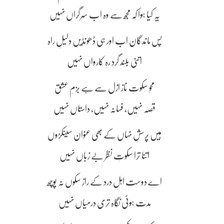
یہ کیا ہوا کہ مجھ سے وہ اب سرگراں نہیں
پس ماندگان اب اور ہی ڈھونڈیں دلیلِ راہ
اتنی بلند گردِ رہِ کارواں نہیں
محوِ سکوتِ ناز ازل سے ہے بزمِ عشق
قصہ نہیں، فسانہ نہیں، داستاں نہیں
ہیں پرسشِ نہاں کے بھی عنوان سینکڑوں
اتنا ترا سکوتِ نظر بے زباں نہیں
اے دوست اہلِ درد کے رازِ سکوں نہ پوچھ
مدت ہوئی نگاہ تری درمیاں نہیں