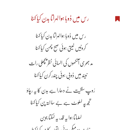
رس میں ڈوبا ہوا لہراتا بدن کیا کہنا
رس میں ڈوبا ہوا لہراتا بدن کیا کہنا
کروٹیں لیتی ہوئی صبحِ چمن کیا کہنا
مد بھری آنکھوں کی السائی نظر پچھلی رات
نیند میں ڈوبی ہوئی چندر کرن کیا کہنا
رُوپ سنگیت نے دھارا ہے بدن کا یہ رچاؤ
تجھ پہ لہلوٹ ہے بے ساختہ پن کیا کہنا
لہلہاتا ہوا یہ قد، یہ لہکتا جوبن