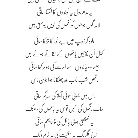
یہ مدھر بول یہ کوندوں کا لہکتا ساقی
لالہ گوں ہونٹوں کو نغموں کی لویں چومتی ہیں
جلوہ گر رُوپ میں ہے نور کا تڑکا ساقی
کنول اُن نازنیں ہاتھوں کے لٹاتے ہوئے جس
جیسے دو چاندوں سے امرت کی ہو برکھا ساقی
رقصِ شب تاب وہ چھلکاتا ہوا جوبن رَس
رس میں ڈوبی ہوئی آواز کی سرگم ساقی
سات رنگوں کی سجل قوس یہ بانہوں کی دھنک
یہ کھنکتی ہوئی پائل کی چھماچھم ساقی
رُخِ گلرنگ پہ سنگیت کی یہ نرم دمک