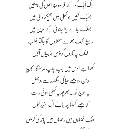
اِک ایک کر کے فرسودہ چراغوں کی پلکیں
جھپک گئیں جو کھلی ہیں جھپکنے والی ہیں
جھلک رہا ہے پڑا چاندنی کے درپن میں
رسیلے کیف بھرے منظروں کا جاگتا خواب
فلک پہ تاروں کو پہلی جماہیاں آئیں
کھڑا ہے اوس میں چپ چاپ ہرسنگار کا پیڑ
دلہن ہو جیسے حیا کی سگندھ سے بوجھل
یہ موجِ نور یہ بھرپور یہ کھلی ہوئی رات
کہ جیسے کھلتا چلا جائے اِک سفید کنول
خنک فضاؤں میں رقصاں ہیں چاند کی کرنیں