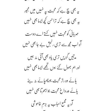
یہ بھی سچ ہے کہ محبت پہ نہیں میں مجبور
یہ بھی سچ ہے کہ ترا حسن کچھ ایسا بھی نہیں
مہربانی کو محبت نہیں کہتے اے دوست
آہ اب مجھ سے تری رنجش بے جا بھی نہیں
مدتیں گزریں تری یاد بھی آئی نہ ہمیں
اور ہم بھول گئے ہوں تجھے ایسا بھی نہیں
ہائے وہ رازِ محبت جو چھپائے نہ بنے
ہائے وہ داغِ محبت جو ابھرتا بھی نہیں
آہ یہ مجمع احباب یہ بزمِ خاموشی