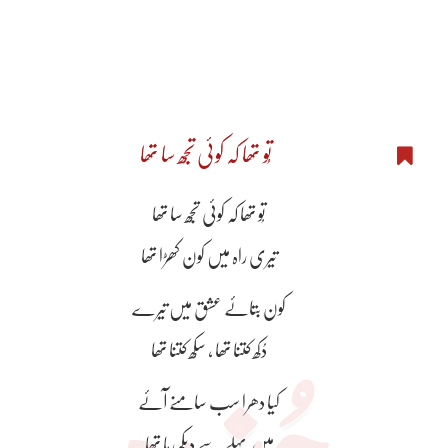
تُو تھا کہ کوئی تُجھ سا تھا
تُو تھا کہ کوئی تُجھ سا تھا
تیری راہ میں کون کھڑا تھا
کون بتائے عشق میں تیرے
دُکھ کتنا تھا ، سُکھ کتنا تھا
کیا دھرا سب سامنے آئے
میں پہلے سے دیکھ رہا تھا