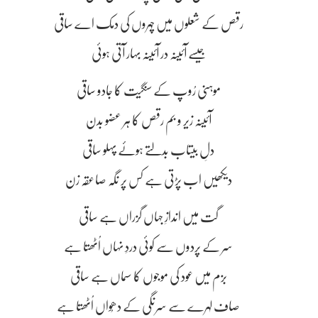
رقص کے شعلوں میں چہروں کی دمک اے ساقی
جیسے آئینہ در آئینہ بہار آتی ہوئی
موہنی رُوپ کے سنگیت کا جادو ساقی
آئینہ زیر و بم رقص کا ہر عضو بدن
دلِ بیتاب بدلتے ہوئے پہلو ساقی
دیکھیں اب پڑتی ہے کس پر نگہ صاعقہ زن
گت میں اندازِ جہاں گزراں ہے ساقی
سر کے پردوں سے کوئی دردِ نہاں اُٹھتا ہے
بزم میں عود کی موجوں کا سماں ہے ساقی
صاف لہرے سے سرنگی کے دھُواں اُٹھتا ہے