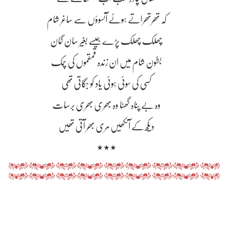
کہ تھرتھراتے ہوئے آنسوؤں سے ساغر شام
چھلک چھلک پڑے جیسے بغیر سان گمان
بطونِ شام میں ان زندہ قمقموں کی چمک
کسی کی سوئی ہوئی یاد کو جگاتی تھی
وہ بے پناہ گھٹا وہ بھری بھری برسات
دیکھ کے آنکھیں مری بھر آتی تھیں
٭٭٭