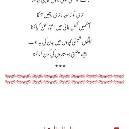
زلف سو مہکی ہوئی راتوں کا بن کیا کہنا
تری آواز سویرا، تری باتیں تڑکا
آنکھیں کھل جاتی ہیں اعجازِ سخن کیا کہنا
نیلگوں شبنمی کپڑوں میں بدن کی یہ جوت
جیسے چھنتی ہو ستاروں کی کرن کیا کہنا
٭٭٭