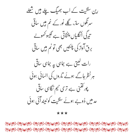
رین سنگیت کے اب بھیگ چلے ہیں شعلے
سرنگوں ساز، گلے نور کے خم ہیں ساقی
تیرگی اُنگلیاں چٹخاتی ہے گیسو کھولے
برقِ آواز کی پلکیں بھی تو نم ہیں ساقی
رات لیتی ہے جماہی پہ جماہی ساقی
ہر نظر جاگے ہوئے تاروں کی السائی ہوئی
چور کتنی ہے تری نیم نگاہی ساقی
حد میں ڈوبے ہوئے سنگیت کو نیند آئی ہوئی
٭٭٭