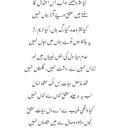
کیا حشر دیکھئے ہو اب اس اعتدال کا
سنتے ہیں عشق درپے آزارِ جاں نہیں
کیا حشرِ وعدہ، کیا رگِ جاں، کیا حریمِ راز
یہ جانتا ہوں تو ہے جہاں میں وہاں نہیں
ہمدم دیارِ دل کی جنوں خیزیاں ہیں اور
زنداں نہیں ہے، دشت نہیں، گلستاں نہیں
تھا حاصلِ حیات بس اِک عشوۂ نہاں
اب یہ نہ پوچھ عشق کہاں ہے کہاں نہیں
کیا واقعی فریب ہے اے دل حیاتِ عشق
کیوں مژدۂ وصال سے میں شادماں نہیں