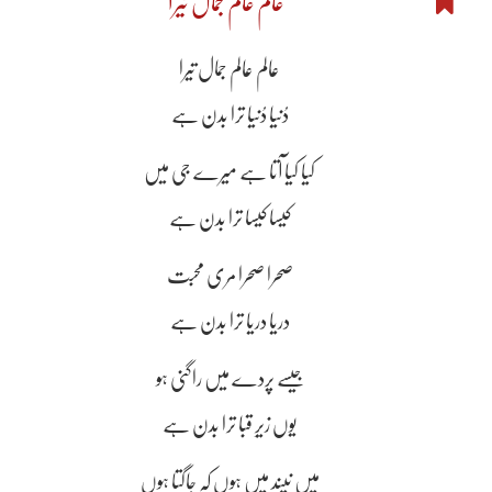
عالم عالم جمال تیرا
عالم عالم جمال تیرا
دُنیا دُنیا ترا بدن ہے
کیا کیا آتا ہے میرے جی میں
کیسا کیسا ترا بدن ہے
صحرا صحرا مری محبت
دریا دریا ترا بدن ہے
جیسے پردے میں راگنی ہو
یوں زیرِ قبا ترا بدن ہے
میں نیند میں ہوں کہ جاگتا ہوں