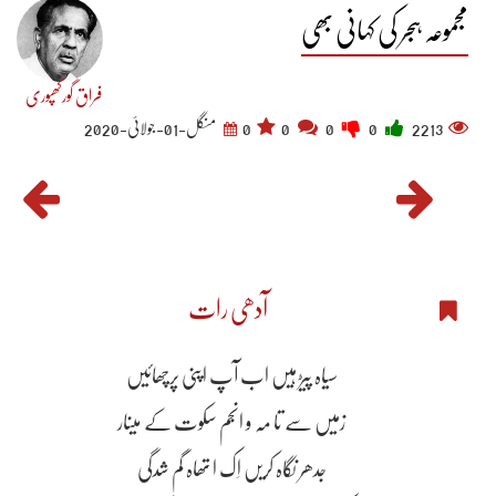
مجموعہ ہجر کی کہانی بھی
فراق گورکھپوری
2213
0
0
0
0
منگل-01-جولائی-2020
آدھی رات
سیاہ پیڑ ہیں اب آپ اپنی پرچھائیں
زمیں سے تا مہ و انجم سکوت کے مینار
جدھر نگاہ کریں اِک ا تھاہ گم شدگی