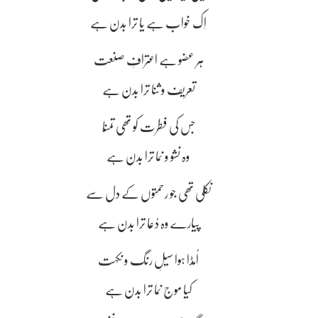
اِک خواب ہے یا ترا بدن ہے
ہر عضو ہے اعترافِ صنعت
تعریف و ثنا ترا بدن ہے
جس کی فطرت کو تھی تمنّا
وہ نشو و نما ترا بدن ہے
نکلی تھی جو رحمتوں کے دل سے
پیارے وہ دُعا ترا بدن ہے
اُمڈا ہوا سیلِ رنگ و نکہت
کیا موج نما ترا بدن ہے