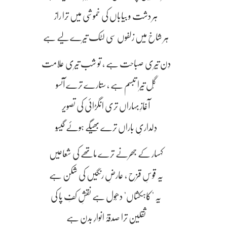
ہر دشت و بیاباں کی خموشی میں تِرا راز
ہر شاخ میں زلفوں سی لٹک تیرے لیے ہے
دِن تیری صباحت ہے ، تو شب تیری علامت
گُل تیرا تبسم ہے ، ستارے ترے آنسو
آغازِ بہاراں تری انگڑائی کی تصویر
دِلداریِ باراں ترے بھیگے ہوئے گیسُو
کہسار کے جھرنے ترے ماتھے کی شعاعیں
یہ قوسِ قزح ، عارضِ رنگیں کی شکن ہے
یہ "کاہکشاں" دھُول ہے نقشِ کفِ پا کی
ثقلین ترا صدقۂ انوارِ بدن ہے