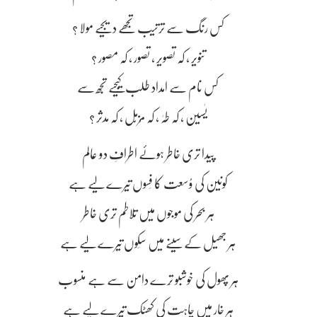
کس رنگ سے ترتیب تجھے دیجیے مولا ؟
تنویر ، کہ تصویر ، تصور ، کہ مصور ؟
کس نام سے امداد طلب کیجیے تجھ سے
یٰسین ، کہ طہٰ ، کہ مُزمِّل ، کہ مدثر ؟
پیدا تری خاطر ہوئے اطرافِ دو عالم
کونین کی وُسعت کا فَسوں تیرے لیے ہے
ہر بحر کی موجوں میں تلاطم تِری خاطر
ہر جھیل کے سینے میں سَکوں تیرے لیے ہے
ہر پھول کی خوشبو تِرے دامن سے ہے منسوب
ہر خار میں چاہت کی کھٹک تیرے لیے ہے