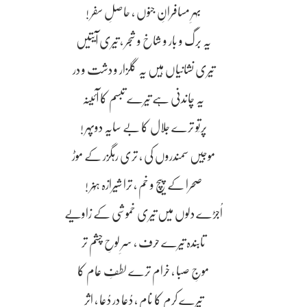
بہرِ مسافرانِ جنوں ، حاصلِ سفر !
یہ برگ و بار و شاخ و شجر ، تیری آیتیں
تیری نشانیاں ہیں یہ گلزار و دشت و در
یہ چاندنی ہے تیرے تبسم کا آئینہ
پرتَو ترے جلال کا بے سایہ دوپہر !
موجیں سمندروں کی ، تری رہگزر کے موڑ
صحرا کے پیچ و خم ، ترا شیرازہ ہُنر !
اُجڑے دلوں میں تیری خموشی کے زاویے
تابندہ تیرے حرف ، سرِ لوحِ چشم تر
موجِ صبا ، خرام ترے لطفِ عام کا
تیرے کرم کا نام ، دُعا در دُعا ، اثر