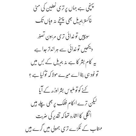
پہنچی ہے جہاں پر تِری نعلین کی مٹی
خاکسترِ جبریل بھی پہنچے نہ وہاں تک
سوچیں تو خدائی تِری مرہونِ تصوّر
دیکھیں تو خدائی سے ہر انداز جُدا ہے
یہ کام بشر کا ہے نہ جبریل کے بس میں
تو خود ہی بتا اے میرے مولا کہ تو کیا ہے ؟
کہنے کو تو ملبوسِ بشر اوڑھ کے آیا
لیکن ترے احکام فلک پر بھی چلے ہیں
انگلی کا اشارہ تھا کہ تقدیر کی ضَربت
مہتاب کے ٹکڑے تری جھولی میں گِرے ہیں