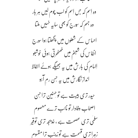
وہ اِسم کہ جس اِسم کو لب چوم لیں ہر بار
وہ جسم کہ سُورج کو بھی سایہ نہیں ملتا
احساس کے شعلوں میں پگھلتا ہوا سورج
انفاس کی شبنم میں ٹھٹھرتی ہوئی خوشبو
اِلہام کی بارش میں یہ بھیگے ہوئے الفاظ
اندازِ نگارش میں یہ حُسن رمِ آہُو
حیدر تری ہیبت ہے تو حَسنین ترا حُسن
اصحاب وفادار تو نائب تِرے معصوم
سلمٰی تری عصمت ہے ، خدیجہ تری توقیر
زہرا تری قسمت ہے تو زینب ترا مقسوم