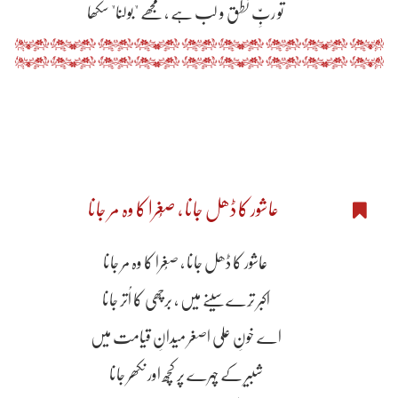
تو ربِّ نطق و لب ہے ، مجھے "بولنا" سکھا
عاشور کا ڈھل جانا ، صُغرا کا وہ مر جانا
عاشور کا ڈھل جانا ، صُغرا کا وہ مر جانا
اکبر تِرے سینے میں ، برچھی کا اُتر جانا
اے خونِ علی اصغر میدانِ قیامت میں
شبیر کے چہرے پر کچھ اور نکھر جانا