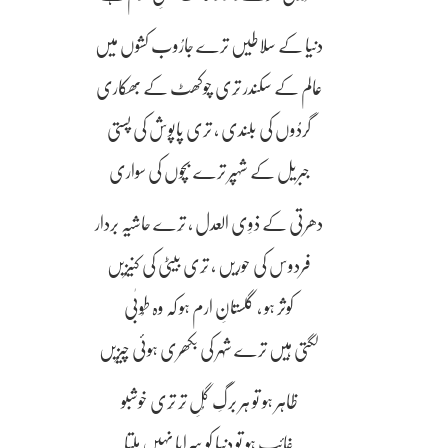
دنیا کے سلاطیں ترے جارُوب کشوں میں
عالم کے سکندر تِری چوکھٹ کے بھکاری
گردُوں کی بلندی ، تری پاپوش کی پستی
جبریل کے شہپر ترے بچوں کی سواری
دھرتی کے ذوِی العدل ، تِرے حاشیہ بردار
فردوس کی حوریں ، تِری بیٹی کی کنیزیں
کوثر ہو ، گلستانِ ارم ہو کہ وہ طُوبٰی
لگتی ہیں ترے شہر کی بکھری ہوئی چیزیں
ظاہر ہو تو ہر برگِ گُلِ تَر تِری خوشبو
غائب ہو تو دنیا کو سراپا نہیں ملتا