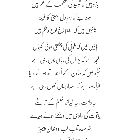
بازو ہیں کہ توحید کی عظمت کے عَلم ہیں
سینہ ہے کہ رمزِ دل ہستی کا خزینہ
پلکیں ہیں کہ الفاظِ رُخِ لوح و قلم ہیں
باتیں ہیں کہ طُوبٰی کی چٹکتی ہوئی کلیاں
لہجہ ہے کہ یزداں کی زباں بول رہی ہے
خطبے ہیں کہ ساون کے اُمنڈتے ہوئے دریا
قرأت ہے کہ اسرارِ جہاں کھول رہی ہے
یہ دانت ، یہ شیرازہ شبنم کے تراشے
یاقوت کی وادی میں دمکتے ہوئے ہیرے
شرمندہ تابِ لب و دندانِ پَیمبرؐ