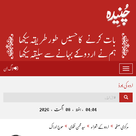
لاگ اِن
Toggle
navigation
اردو کی بورڈ
04:04 , ہفتہ , 08 اگست , 2026
مرکزی صفحہ
اردو کے شعراء
سید محسن نقوی
موج ادراک