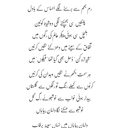
رِم جھِم سے برسنے لگے احساس کے بادل
پلکیں سی جھپکنے لگی دوشیزۂ کونین
ہلچل سی ہوئی پیکرِ عالم کی رگوں میں
آفاق کے سینے میں دھڑکنے لگیں کرنیں
"شیرازہ کُن" ڈھل بھی گیا تھا "فَیَکُوں" میں
ہر سمت بکھرنے لگیں وجدان کی کرنیں
کرنوں سے کھِلے رنگ تو رنگوں سے گلستاں
بیدار ہوئی خواب سے خوشبوئے رگِ گُل
خوشبو سے مہکنے لگا دامانِ بیاباں
دامانِ بیاباں میں نہاں سینہ برفاب