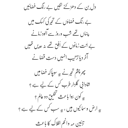
دِل بن کے دھڑکنے لگیں بے رنگ فضائیں
بے رنگ فضاؤں کے تحیر کی کَسک میں
پنہاں تھے شب و روز سے آلود زمانے
بے اَنت زمانوں کے اُفق تھے نہ حدیں تھیں
آخر دیا ترتیب انہیں دَستِ قضا نے
پھر چشمِ تحیر نے یہ سوچا کہ فضا میں
شادابیِ گلزارِ طرب کس کے لیے ہے ؟
یہ کون ہُوا باعثِ تخلیقِ دو عالم ؟
یہ ارض و سما کیوں ہیں ، یہ سب کس کے لیے ہے ؟
تزئینِ مَہ و انجمِ افلاک کا باعث