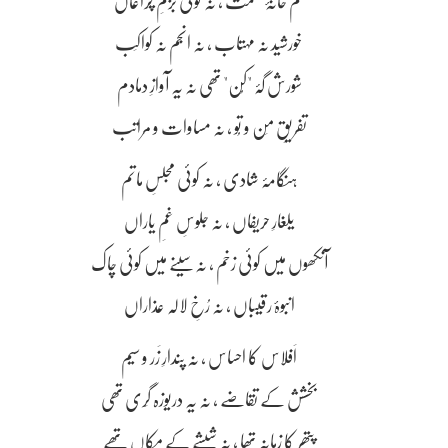
غم خانۂ ظلمت ، نہ کوئی بزمِ چراغاں
خورشید نہ مہتاب ، نہ انجم نہ کواکِب
شورش گۂ "کُن" تھی نہ یہ آوازِ دمادم
تفریقِ مَن و تُو ، نہ مساوات و مراتب
ہنگامۂ شادی ، نہ کوئی مجلسِ ماتم
یلغارِ حریفاں ، نہ جلوسِ غمِ یاراں
آنکھوں میں کوئی زخم ، نہ سینے میں کوئی چاک
انبوۂ رقیباں ، نہ رُخِ لالہ عذاراں
اَفلاس کا احساس ، نہ پندارِ زَر و سیم
بخشش کے تقاضے ، نہ یہ دریوزہ گَری تھی
پتھر کا زمانہ تھا ، نہ شیشے کے مکاں تھے