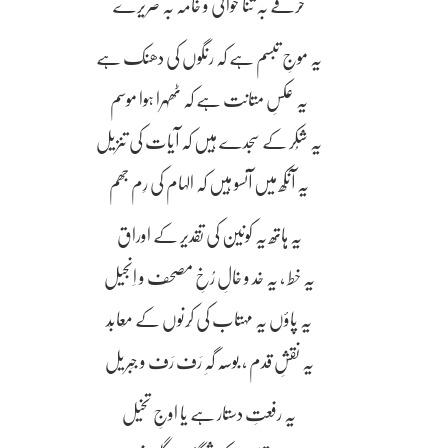
حرفے بہ ثنا خوانی و خامہ بہ صریرے
یہ موجِ تبسم ہے کہ رنگوں کی دھنک ہے
یہ عکسِ متانت ہے کہ ٹھہرا ہوا موسم
یہ شُکر کے سجدے ہیں کہ آیات کی تنزیل
یہ آنکھ میں آنسو ہیں کہ الہام کی رِم جھم
یہ ہاتھ یہ کونین کی تقدیر کے اوراق
یہ خط ، یہ خد و خالِ رُخِ مصحف و اِنجیل
یہ پاؤں یہ مہتاب کی کِرنوں کے مَعابِد
یہ نقشِ قدم ، بوسہ گہِ رَف رَف و جِبریل
یہ رفعتِ دستار ہے یا اوجِ تخیل