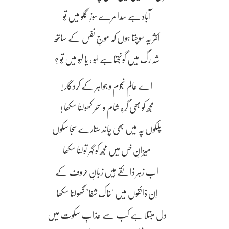
آباد ہے سدا مرے سوزِ گلو میں تُو
اکثر یہ سوچتا ہوں کہ موجِ نفس کے ساتھ
شہ رگ میں گونجتا ہے لہُو ، یا لہُو میں تُو ؟
اے عالمِ نجوم و جواہر کے کِردگار !
مجھ کو بھی گِرہِ شام و سحر کھولنا سکھا !
پلکوں پہ میں بھی چاند ستارے سجا سکوں
میزانِ خس میں مجھ کو گہر تولنا سکھا
اب زہر ذائقے ہیں زبانِ حروف کے
اِن ذائقوں میں "خاک شفا" گھولنا سکھا
دل مبتلا ہے کب سے عذابِ سکوت میں