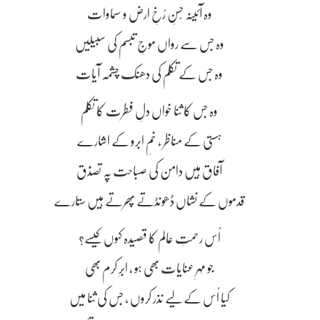
وہ آئینہ حُسنِ رُخِ ارض و سماوات
وہ جس سے رواں موجِ تبسم کی سبیلیں
وہ جس کے تکلم کی دھنک چشمہ آیات
وہ جس کا ثنا خواں دلِ فطرت کا تکلم
ہستی کے مناظر ، خمِ ابرو کے اشارے
آفاق ہیں دامن کی صباحت پہ تصدُّق
قدموں کے نشاں ڈھونڈتے پھرتے ہیں ستارے
اُس رحمتِ عالم کا قصیدہ کہوں کیسے؟
جو مہرِ عنایات بھی ہو ، ابرِ کرم بھی
کیا اُس کے لیے نذر کروں ، جس کی ثنا میں