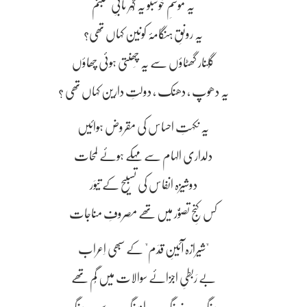
یہ موسمِ خوشبو یہ گُہَر تابیِ شبنم
یہ رونقِ ہنگامۂ کونین کہاں تھی؟
گُلنار گھٹاؤں سے یہ چَھنتی ہوئی چھاؤں
یہ دھوپ ، دھنک ، دولتِ دارین کہاں تھی ؟
یہ نکہتِ احساس کی مقروض ہوائیں
دلداری الہام سے مہکے ہوئے لمحات
دوشیزہ انفاس کی تسبیح کے تیوَر
کس کنجِ تصوُّر میں تھے مصروفِ مناجات
"شیرازہ آئینِ قِدَم" کے سبھی اِعراب
بے رَبطیِ اجزائے سوالات میں گُم تھے