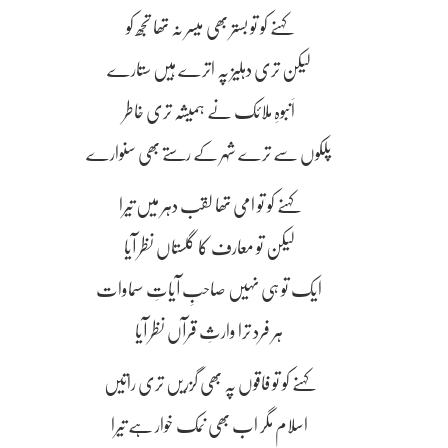
کہنے کو تو بستر بھی میسر نہ تھا تجھ کو
لیکن تری دہلیز پہ اترے ہیں ستارے
اَنبوہِ ملائک نے ہمیشہ تری خاطر
پلکوں سے ترے شہر کے رستے بھی سنوارے
کہنے کو تو امی تھا لقب دہر میں تیرا
لیکن تو معارف کا گلستاں نظر آیا
ایک تو ہی نہیں صاحبِ آیاتِ سماوات
ہر فرد ترا وارثِ قرآں نظر آیا
کہنے کو تو فاقوں پہ بھی گزریں تری راتیں
اسلام مگر اب بھی نمک خوار ہے تیرا