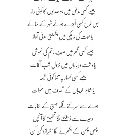
جیسے کسی مدفن میں ہو صدیوں کا کوئی راز
جس طرح کِسی اُجڑے ہوئے شہر کے سائے
یا موت کی ۂ چکی میں پگھلتی ہوئی آواز
جیسے کسی گھر میں صَفِ ماتم کی خموشی
یا دشت و بیاباں میں نزولِ شبِ آفات
جیسے کسی کہسار پہ تنہا کوئی خیمہ
یا شامِ غریباں کے تصرف میں سمٰوات
ہَولے سے سِرکنے لگے ہستی کے حجابات
دھیرے سے ڈھلکنے لگا تخلیق کا آنچل
چھَن چھَن کے بکھرنے لگا "شیرازۂ کُن کُن"