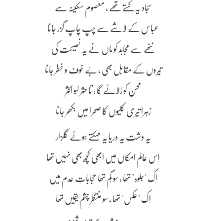
سجاد یہ کہتے تھے ، معصوم سکینہ سے
عباس کے لاشے سے چپ چاپ گزر جانا
ننھے سے مجاہد کو ماں نے یہ نصیحت کی
تِیروں کے مقابل بھی ، بے خوف و خطر جانا
محسن کو رُلائے گا ، تا حشر لہُو اکثر
زہرا تیری کلیوں کا صحرا میں بکھر جانا
یہ دشت یہ دریا یہ مہکتے ہوئے گلزار
اِس عالمِ امکاں میں ابھی کچھ بھی نہیں تھا
اِک "جلوہ" تھا ، سو گُم تھا حجاباتِ عدم میں
اِک "عکس" تھا ، سو منتظرِ چشمِ یقیں تھا