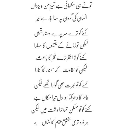
تُو نے ہی سکھائی ہے تمیزِ من و یزداں
انسان کی گردن پہ سدا بار ہے تیرا
کہنے کو تِرے سر پہ ہے دستارِ یتیمی
لیکن تو زمانے کے یتیموں کا سہارا
کہنے کو ترا فقر ترے فخر کا باعث
لیکن تو سخاوت کے سمندر کا کنارا
کہنے کو تو ہجرت بھی گوارا تجھے لیکن
عالم کا دھڑکتا ہوا دل تیرا مکاں ہے
کہنے کو تو مسکن تھا ترا دشت میں لیکن
ہر ذرہ تری بخششِ پیہم کا نشاں ہے