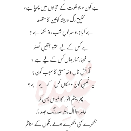
ہے کون ؟ جو خلوت کے حجابوں میں چھُپا ہے؟
تخلیقِ رگ و ریشۂ کونین کا مقصد
ہے کیا ؟ جو سرِ لوحِ شب روز لکھا ہے ؟
ہے کس کے لیے عَشوہ بلقیسِ تصوّر
یہ غمزۂ رخسارِ جہاں کس کے لیے ہے ؟
آرائشِ خال و خدِ ہستی کا سبب کون ؟
یہ انجمنِ کون و مکاں کس کے لیے ہے ؟
پھر ریشمِ انوار کا ملبوس پہن کر
ظاہر ہوا اِک پیکرِ صد رنگ بصد ناز
نِکھرے کئی بکھرے ہوئے رنگوں کے مناظر