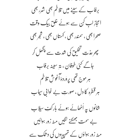
برفاب کے سینے میں تلاطم بھی شَرر بھی
اعجازِ لبِ کُن سے ہوئے خَلق بیک وقت
صحرا بھی ، سمندر بھی ، کہستاں بھی ، شجر بھی
پھر حِدّتِ تخلیق کی شدت سے پگھل کر
جاگے کئی طوفان ، تہِ سینہ برفاب
ہر موج تھی پَروَردۂ آغوشِ تلاطم
ہر قطرہ کا دل ، صورتِ بے خوابی سِیماب
شانوں پہ اُٹھائے ہوئے بارِ کفِ سیلاب
بے سمت بھٹکنے لگیں منہ زور ہوائیں
مُنہ زور ہواؤں کے تھپیڑوں کی دھمک سے