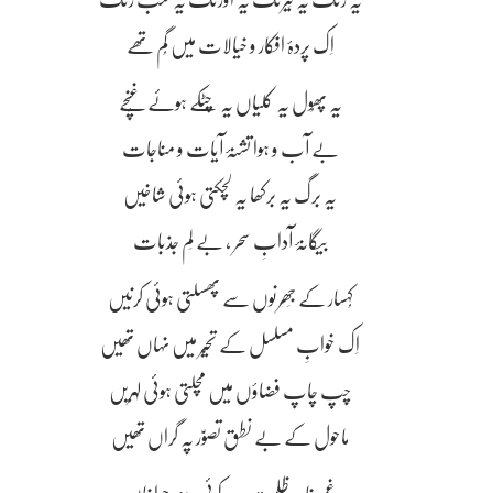
یہ رنگ یہ نَیرنگ یہ اورنگ یہ سب رنگ
اِک پردۂ افکار و خیالات میں گُم تھے
یہ پھُول یہ کلیاں یہ چَٹکے ہوئے غُنچے
بے آب و ہوا تشنۂ آیات و مناجات
یہ برگ یہ برکھا یہ لچکتی ہوئی شاخیں
بیگانۂ آدابِ سحر ، بے لِم جذبات
کُہسار کے جَھرنوں سے پھسلتی ہوئی کرنیں
اِک خوابِ مسلسل کے تحیّر میں نہاں تھیں
چپ چاپ فضاؤں میں مچلتی ہوئی لہریں
ماحول کے بے نطق تصوّر پہ گراں تھیں