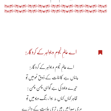
اے عالمِ نجوم و جواہر کے کِردگار !
اے عالمِ نجوم و جواہر کے کِردگار !
پنہاں ہے کائنات کے ذوقِ نمو میں تُو
تیرے وجود کی ہے گواہی چمن چمن !
ظاہر کہاں کہاں نہ ہُوا ، رنگ و بُو میں تُو
مری صدا میں ہیں تری چاہت کے دائرے