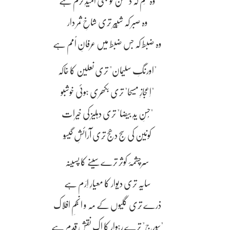
وہ حِلم کہ دشمن کو بھی اُمیدِ کرم ہے
وہ صبر کہ شَبِّیر تِری شاخِ ثمر دار
وہ ضبط کہ جس ضبط میں عرفانِ اُمم ہے
"اورنگِ سلیمان" تری نعلین کا خاکہ
"اِعجازِ مسیحا" تری بکھری ہوئی خوشبو
"حُسنِ یدِ بیضا" تری دہلیز کی خیرات
کونین کی سَج دھج تِری آرائشِ گیسُو
سَرچشمۂ کوثر ترے سینے کا پسینہ
سایہ تری دیوار کا معیارِ اِرَم ہے
ذرے تِری گلیوں کے مہ و انجمِ افلاک
"سُورج" ترے رہوار کا اک نقشِ قدم ہے