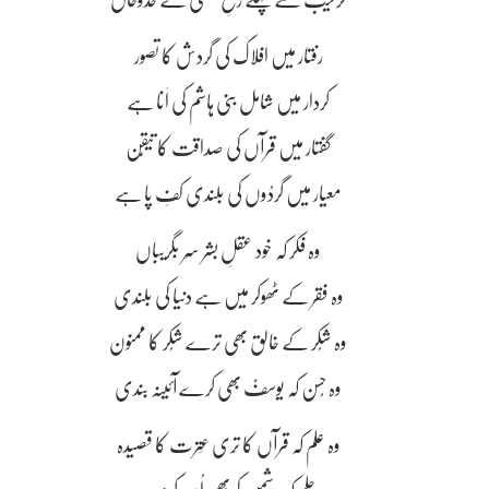
ترتیب سے پہلے رخِ ہستی کے خدوخال
رفتار میں افلاک کی گردش کا تصور
کردار میں شامل بنی ہاشم کی اَنا ہے
گفتار میں قرآں کی صداقت کا تیقُّن
معیار میں گردُوں کی بلندی کفِ پا ہے
وہ فکر کہ خود عقلِ بشر سَر بگریباں
وہ فقر کے ٹھوکر میں ہے دنیا کی بلندی
وہ شُکر کے خالق بھی ترے شُکر کا ممنون
وہ حُسن کہ یوسفؑ بھی کرے آئینہ بندی
وہ علم کہ قرآں کا تِری عِترت کا قصیدہ