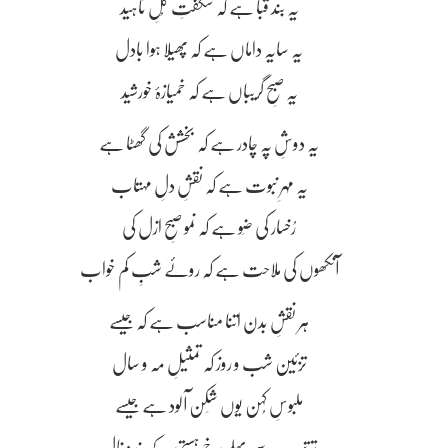
یہ بند قبا ہے کہ شگفتِ گُلِ ناہید
یہ سایہ داماں ہے کہ پھیلا ہوا بادل
یہ صبحِ گریباں ہے کہ خمیازۂ خورشید
یہ دوشِ پہ چادر ہے کہ بخشش کی گھٹا ہے
یہ مہرِ نبوت ہے کہ نقشِ دلِ مہتاب
رُخسار کی ضَو ہے کہ نمو صبحِ ازل کی
آنکھوں کی ملاحت ہے کہ روئے شبِ کم خواب
ہر نقشِ بدن اتنا مناسب ہے کہ جیسے
تزئین شب و روز کہ تمثیلِ مہ و سال
ملبوسِ کُہن یوں شِکن آلود ہے جیسے