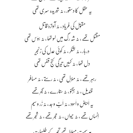
یہ عقل کا دستور ، نہ شَوریدہ سَری تھی
مقتول کی فریاد ، نہ آوازۂ قاتل
مقتل تھے ، نہ شہ رگ میں لہو تھا ، نہ ہَوَس تھی
دربار ، نہ لشکر ، نہ کوئی عَدل کی زنجیر
دِل تھا ، نہ کہیں تیرگیِ کنجِ قفس تھی
رہبر تھے ، نہ منزل تھی ، نہ رستے ، نہ مسافر
قندیل ، نہ جُگنو ، نہ ستارے ، نہ گُہر تھے
یہ اَبیض و اَسود ، نہ اَبّ و جَد ، نہ زَر و سیم
اِنساں تھے ، نہ حیواں ، نہ حَجر تھے ، نہ شَجر تھے
ہر سمت مسلط تھے تحیّر کے طلِسمات