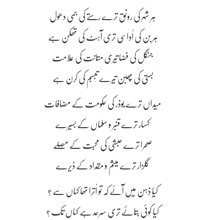
ہر شہر کی رونق ترے رستے کی جمی دھول
ہر بَن کی اُداسی تری آہٹ کی تھکن ہے
جنگل کی فضا تیری متانت کی علامت
بستی کی پھبن تیرے تَبسُّم کی کرن ہے
میداں ترے بُوذر کی حکومت کے مضافات
کہسار ترے قنبر و سلماں کے بسیرے
صحرا ترے حبشی کی محبت کے مُصلّے
گلزار ترے میثم و مِقداد کے ڈیرے
کیا ذہن میں آئے کہ تو اُترا تھا کہاں سے ؟
کیا کوئی بتائے تِری سرحد ہے کہاں تک ؟