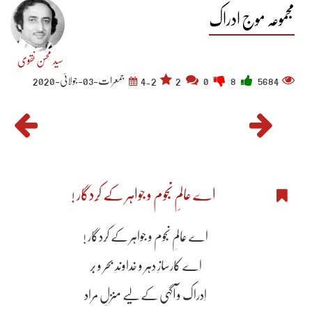
مجموعہ موج ادراک
سید محسن نقوی
5684
8
0
2
4.2
جمعرات-03-جولائی-2020
اے عالمِ نجوم و جواہر کے کِردگار !
اے عالمِ نجوم و جواہر کے کِردگار !
اے کارسازِ دہر و خداوندِ بحر و بر
اِدراک و آگہی کے لیے منزلِ مراد