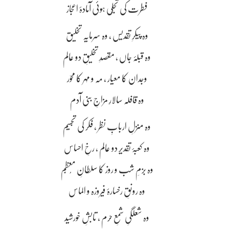
فطرت کی تَجلّی ہوئی آمادۂ اعجاز
وہ پیکرِ تقدیس ، وہ سرمایہ تخلیق
وہ قبلۂ جاں ، مقصدِ تخلیقِ دو عالم
وجدان کا معیار ، مَہ و مہر کا محوَر
وہ قافلہ سالارِ مزاجِ بنی آدم
وہ منزلِ اربابِ نظر ، فکر کی تجسیم
وہ کعبۂ تقدیرِ دو عالم ، رخِ احساس
وہ بزمِ شب و روز کا سلطانِ مُعظّم
وہ رونقِ رخسارۂ فیروزہ و الماس
وہ شعلگیِ شمعِ حرم ، تابشِ خورشید