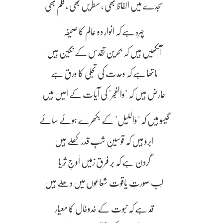
سجدے میں الفاظ بھی ، سطریں بھی ، قلم بھی
چہرہ ہے کہ انوارِ دو عالم کا صحیفہ
آنکھیں ہیں کہ بحرین تقدس کے نگین ہیں
ماتھا ہے کہ وحدت کی تجلی کا ورق ہے
عارِض ہیں کہ "والفجر" کی آیات کے اَمیں ہیں
گیسُو ہیں کہ "وَاللَّیل" کے بکھرے ہوئے سائے
ابرو ہیں کہ قوسینِ شبِ قدر کھُلے ہیں
گردن ہے کہ بَر فرقِ زمیں اَوجِ ثُریا
لَب صورتِ یاقوت شعاعوں میں دھُلے ہیں
قَد ہے کہ نبوت کے خدوخال کا معیار