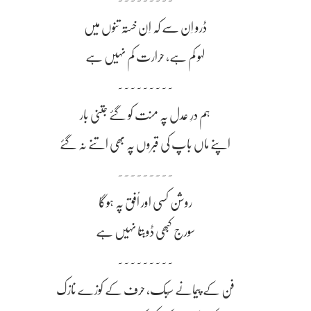
ڈرو اِن سے کہ اِن خستہ تنوں میں
لہو کم ہے، حرارت کم نہیں ہے
~~~~~~~~~
ہم درِ عدل پہ منت کو گئے جتنی بار
اپنے ماں باپ کی قبروں پہ بھی اتنے نہ گئے
~~~~~~~~~
روشن کسی اور اُفق پہ ہوگا
سورج کبھی ڈوبتا نہیں ہے
~~~~~~~~~
فن کے پیمانے سُبک، حرف کے کوزے نازک