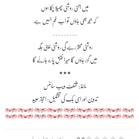
میں اتنی روشنی پھیلا چُکا ہوں
کہ بجھ بھی جاؤں تو اب غم نہیں ہے
~~~~~~~~~
روشنی محشرؔ رہے گی روشنی اپنی جگہ
میں گزر جاؤں گا میرا نقشِ پا رہ جائے گا
٭٭٭
ماخذ: مختلف ویب سائٹس
تدوین اور ای بک کی تشکیل: اعجاز عبید