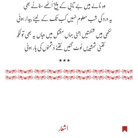
وہ نالے ہیں بے تابی کے چیخ اُٹھے سناٹے بھی
یہ درد کی شب معلوم نہیں کب تک کے لیئے بیدار ہوئی
لکھی ہیں شکستیں اتنی جہاں مقتل میں وہاں یہ بھی تو لکھ
کتنی شمشیریں ٹوٹ گئیں کتنے دُشمنوں کی ہار ہوئی
٭٭٭
اشعار