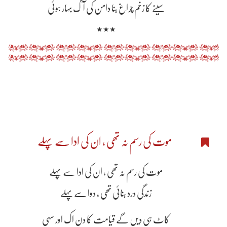
سینے کا زخم چراغ بنا دامن کی آگ بہار ہوئی
٭٭٭
موت کی رسم نہ تھی , ان کی ادا سے پہلے
موت کی رسم نہ تھی , ان کی ادا سے پہلے
زندگی درد بنائی تھی , دوا سے پہلے
کاٹ ہی دیں گے قیامت کا دن اک اور سہی