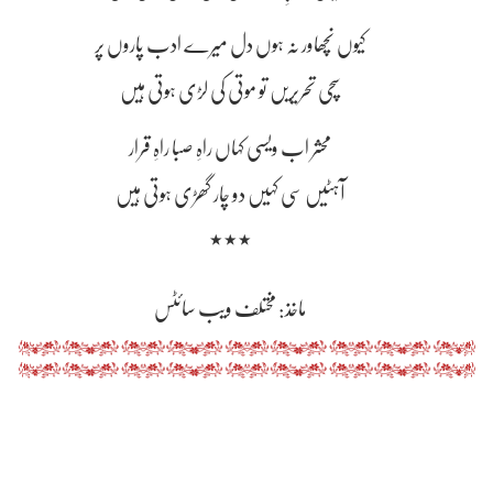
کیوں نچھاور نہ ہوں دل میرے ادب پاروں پر
سچی تحریریں تو موتی کی لڑی ہوتی ہیں
محشر اب ویسی کہاں راہِ صبا راہِ قرار
آہٹیں سی کہیں دو چار گھڑی ہوتی ہیں
٭٭٭
ماخذ: مختلف ویب سائٹس