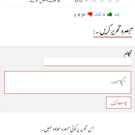
0.0
" 0 "ووٹ وصول ہوئے۔
پسند
0
ناپسند
0
( 0 )
تبصرہ تحریر کریں۔:
آپکا نام
پوسٹ کریں
اِس تحریر پر کوئی تبصرہ موجود نہیں۔