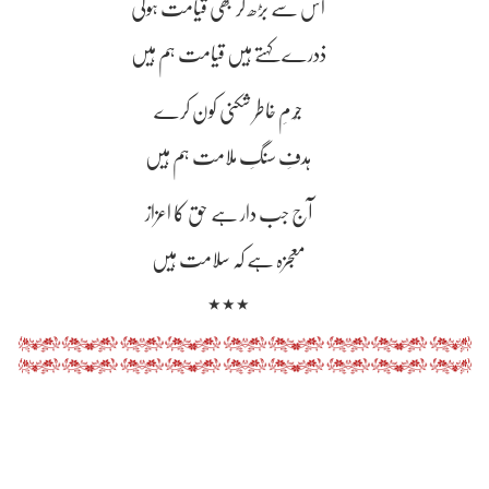
اس سے بڑھ کر بھی قیامت ہوگی
ذدرے کہتے ہیں قیامت ہم ہیں
جُرمِ خاطر شکنی کون کرے
ہدفِ سنگِ ملامت ہم ہیں
آج جب دار ہے حق کا اعزاز
معجزہ ہے کہ سلامت ہیں
٭٭٭