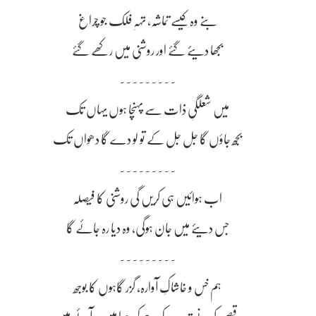
بنے وہ کیسے تماشہ، تہہِ فلک جو چراغ
بجھا دیئے گئے اور روشنی میں رکھے گئے
~~~~~~~~~
میں شعلگیِ ذات سے پہنچا ہوں یہاں تک
بُجھ جاؤں گا جل جل کے تو لو دے گا دھواں تک
~~~~~~~~~
اب ہوائیں ہی کریں گی روشنی کا فیصلہ
جس دیئے میں جان ہوگی، وہ دیا رہ جائے گا
~~~~~~~~~
ہم خس و خاشاکِ آوارہ، گزر گاہوں کا بوجھ