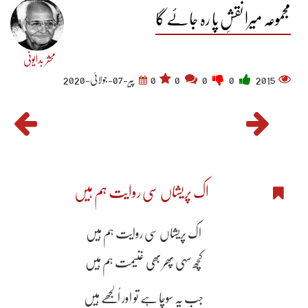
مجموعہ میرا نقشِ پا رہ جائے گا
محشر بدایونی
2015
0
0
0
0
پیر-07-جولائی-2020
اک پریشاں سی روایت ہم ہیں
اک پریشاں سی روایت ہم ہیں
کچھ سہی پھر بھی غنیمت ہم ہیں
جب یہ سوچا ہے تو اور اُلجھے ہیں