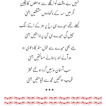
نہیں ہے وقت کو اگلے سے حوصلوں کا یقین
اگر میں سہہ کے دکھا دوں مشقتیں اتنی
کھلے تھے میرے ہی رخ پر ہنر کے اتنے رنگ
سجیں گی میرے ہی تن پر جراحتیں اتنی
جسے بھی میرے سے طولِ سفر کا دعویٰ ہو
وہ آئے اور بڑھائے مسافتیں اتنی
سب آسمان و زمیں گرد ہو گئے محشر
قریب ہو گئیں مجھ سے قیامتیں اتنی
٭٭٭