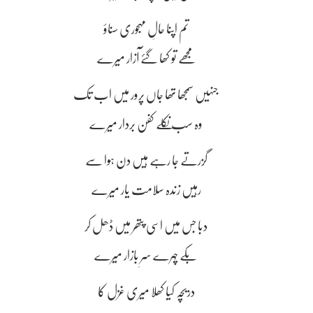
تم اپنا حالِ مہجوری سناؤ
مجھے تو کھا گئے آزار میرے
جنہیں سمجھا تھا جاں پرور میں اب تک
وہ سب نکلے کفن بردار میرے
گزرتے جا رہے ہیں دن ہوا سے
رہیں زندہ سلامت یار میرے
دبا جس میں اسی پتھر میں ڈھل کر
بکے چہرے سرِ بازار میرے
دریچہ کیا کھلا میری غزل کا