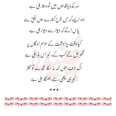
سر رکھ دیا قدموں میں تو دستار مِلی ہے
دُور ایسے کہ جس طرح کنارے ہوں اُفق سے
پاس اِتنے کہ دیوار سے دیوار مِلی ہے
کیا وقت پڑا دشت کے موسم زدگاں پر
گھر جل گئے کب کے، خبر اِس بار مِلی ہے
اِک حرفِ جنوں کہہ نہ سکا، مجھ سے تو محشر
زنجیر ہی اچھی، جسے جھنکار مِلی ہے
٭٭٭