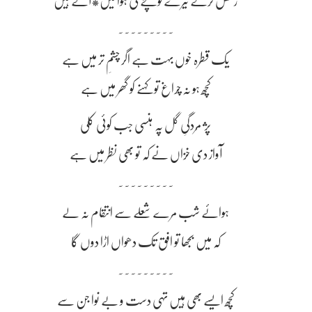
رقص کرنے تیرے کوچے کی ہوا میں*آئے ہیں
~~~~~~~~~
یک قطرہ خوں بہت ہے اگر چشمِ تر میں ہے
کچھ ہو نہ چراغ تو کہنے کو گھر میں ہے
پژ مُردگیِ گل پہ ہنسی جب کوئی کلی
آواز دی خزاں نے کہ تو بھی نظر میں ہے
~~~~~~~~~
ہوائے شب مرے شعلے سے انتقام نہ لے
کہ میں بجھا تو افق تک دھواں اڑا دوں گا
~~~~~~~~~
کچھ ایسے بھی ہیں تہی دست و بے نوا جن سے