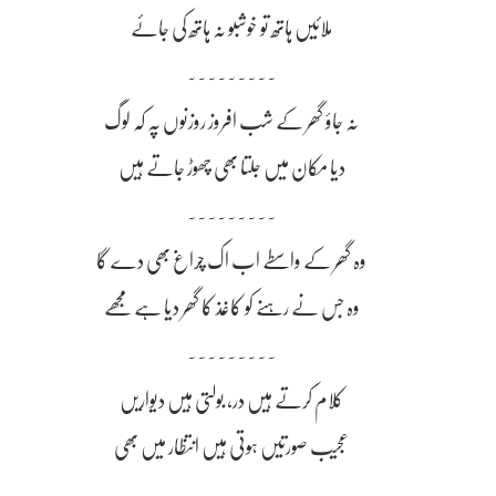
مِلائیں ہاتھ تو خوشبو نہ ہاتھ کی جائے
~~~~~~~~~
نہ جاؤ گھر کے شب افروز روزنوں پہ کہ لوگ
دیا مکان میں جلتا بھی چھوڑ جاتے ہیں
~~~~~~~~~
وہ گھر کے واسطے اب اک چراغ بھی دے گا
وہ جس نے رہنے کو کاغذ کا گھر دیا ہے مجھے
~~~~~~~~~
کلام کرتے ہیں در، بولتی ہیں دیواریں
عجیب صورتیں ہوتی ہیں انتظار میں بھی
~~~~~~~~~