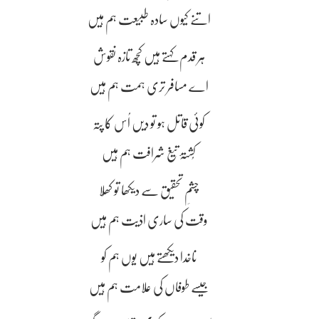
اتنے کیوں سادہ طبیعت ہم ہیں
ہر قدم کہتے ہیں کچھ تازہ نقوش
اے مسافر تری ہمت ہم ہیں
کوئی قاتل ہو تو دیں اُس کا پتہ
کُشتۂ تیغ شرافت ہم ہیں
چشمِ تحقیق سے دیکھا تو کھُلا
وقت کی ساری اذیت ہم ہیں
ناخدا دیکھتے ہیں یوں ہم کو
جیسے طوفاں کی علامت ہم ہیں