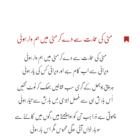
مٹی کی عمارت سے دے کر مٹی میں ہم وار ہوئی
مٹی کی عمارت سے دے کر مٹی میں ہم وار ہوئی
ویرانی سے اب کام ہے اور ویرانی کس کی یار ہوئی
ہر پتی بوجھل کے گری سب شاخیں جھُک کر ٹوٹ گئیں
اُس بارش ہی سے فصل اجڑی جس بارش سے تیار ہوئی
چھُوتی ہے ذرا جب تن کو ہوا چبُھتے ہیں رگوں میں کانٹے سے
سو بار خزاں آئی ہوگی محسُوس مگر اس بار ہوئی