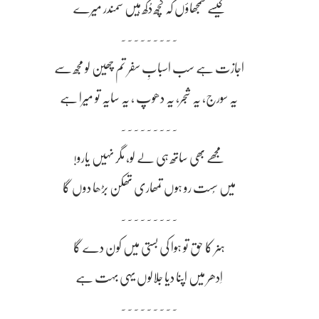
کیسے سمجھاؤں کہ کچھ دُکھ ہیں سمندر میرے
~~~~~~~~~
اجازت ہے سب اسبابِ سفر تم چھین لو مجھ سے
یہ سورج، یہ شجر، یہ دھوپ ، یہ سایہ تو میرا ہے
~~~~~~~~~
مجھے بھی ساتھ ہی لے لو، مگر نہیں یارو!
میں سُست رو ہوں تمھاری تھکن بڑھا دوں گا
~~~~~~~~~
ہنر کا حق تو ہوا کی بستی میں کون دے گا
اِدھر میں اپنا دیا جلالوں یہی بہت ہے
~~~~~~~~~