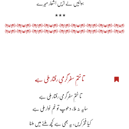
ہوائیں لے اڑیں اشعار میرے
٭٭٭
تا ختمِ سفر گرمیِ رفتار مِلی ہے
تا ختمِ سفر گرمیِ رفتار مِلی ہے
سایہ نہ مِلا، دھوپ تو غم خوار مِلی ہے
کیا فخر کریں، یہ بھی ہے کچھ مِلنے میں مِلنا