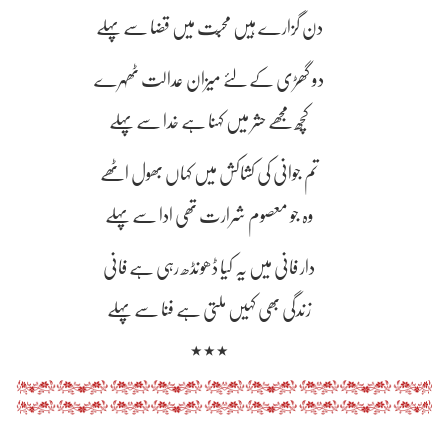
دن گزارے ہیں محبّت میں قضا سے پہلے
دو گھڑی کے لئے میزان عدالت ٹھہرے
کچھ مجھے حشر میں کہنا ہے خدا سے پہلے
تم جوانی کی کشاکش میں کہاں بھول اٹھے
وہ جو معصوم شرارت تھی ادا سے پہلے
دار فانی میں یہ کیا ڈھونڈھ رہی ہے فانی
زندگی بھی کہیں ملتی ہے فنا سے پہلے
٭٭٭