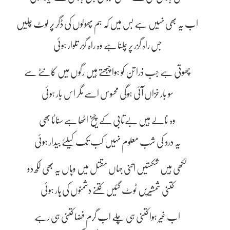
اب یہ بھی نہیں ہے بس میں کہ ہم پھولوں کی ڈگر پر لوٹ چلیں
جس راہ گزر پر چلنا ہے وہ راہ گزر تلوار ہوئی
چھوتی ہے جب ذرا تن کو ہوا چبھتے ہیں رگوں میں کانٹے سے
سو بار خزاں آئی ہوگی محسوس اسے مگر اس بار ہوئی
وہ نالے ہیں بےتابی کے چیخ اٹھا ہے سناٹا بھی
یہ درد کی شب معلوم نہیں کب تک کیلئے بیدار ہوئی
لکھی ہیں شکستیں اتنی جہاں مقتل میں وہاں یہ بھی لکھ دو
کتنی شمشیریں ٹوٹ گئیں کتنے دشمنوں کی ہار ہوئی
اب غیر ہوا کتنی ہی چلے اب گرم فضا کتنی ہی رہے