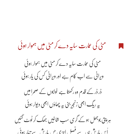
مٹی کی عمارت سایہ دے کر مٹی میں ہموار ہوئی
مٹی کی عمارت سایہ دے کر مٹی میں ہموار ہوئی
ویرانی سے اب کام ہے اور ویرانی کس کی یار ہوئی
ڈر ڈر کے قدم وہ رکھتا ہے خوابوں کے صحرا میں
یہ ریگ ابھی زنجیر بنی یہ چھاؤں ابھی دیوار ہوئی
ہر پتی بوجھل ہو کے گری سب شاخیں جھک کر ٹوٹ گئیں
اُس بارش ہی سے فصل اجڑی جس بارش سے تیار ہوئی