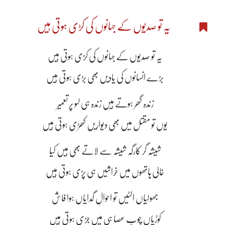
یہ تو صدیوں کے جہانوں کی کڑی ہوتی ہیں
یہ تو صدیوں کے جہانوں کی کڑی ہوتی ہیں
بڑے انسانوں کی یادیں بھی بڑی ہوتی ہیں
زندہ گھر ہوتے ہیں زندہ ہی لہو پر تعمیر
یوں تو مقتل میں بھی دیواریں کھڑی ہوتی ہیں
شیشہ گر کارگہِ شیشہ سے لاتے بھی ہیں کیا
خالی ہاتھوں میں خراشیں ہی پڑی ہوتی ہیں
جھولیاں الٹیں تو احوالِ گدایاں ہوا فاش
کوڑیاں چوبِ عصا ہی میں جڑی ہوتی ہیں