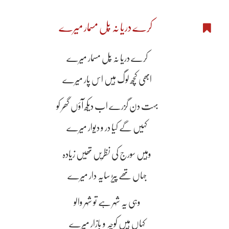
کرے دریا نہ پُل مسمار میرے
کرے دریا نہ پُل مسمار میرے
ابھی کچھ لوگ ہیں اس پار میرے
بہت دن گزرے اب دیکھ آؤں گھر کو
کہیں گے کیا در و دیوار میرے
وہیں سورج کی نظریں تھیں زیادہ
جہاں تھے پیڑ سایہ دار میرے
وہی یہ شہر ہے تو شہر والو
کہاں ہیں کوچہ و بازار میرے