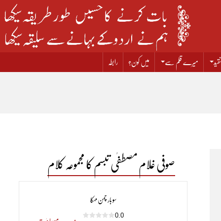
قید
میرے قلم سے
میں کون؟
رابطہ
صوفی غلام مصطفٰی تبسم کا مجموعہ کلام
سو بار چمن مہکا
0.0