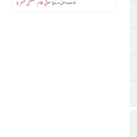
( صوفی غلام مصطفٰی تبسم )
" 0 "ووٹ وصول ہوئے۔