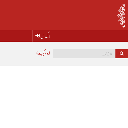
لاگ اِن
اردو کی بورڈ