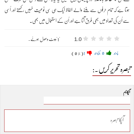
ہوتا ہے کہ تمام حرفوں سے بننے والے الفاظ ایک ہی سی نوعیت نہیں رکھتے اور اُسی
سے اُن کی تعداد میں بھی فرق آتا ہے اور اُن کے استعمال میں بھی۔
1.0
"1"ووٹ وصول ہوئے۔
پسند
0
ناپسند
1
( 0 % )
تبصرہ تحریر کریں۔:
آپکا نام