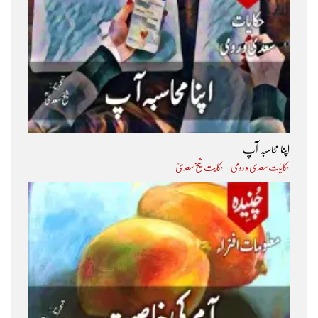
اپنا محاسبہ آپ
حکایات سعدی و رومی
حکایت شیخ سعدیؒ