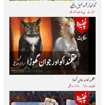
آلو کھا کر آنسو جھیل دیکھیے
سفرنامے
پیر عارف اﷲ شاہ
عقلمند اُلّو اور جوان گھوڑا
حکایات سرفراز
سرفراز صدیقی