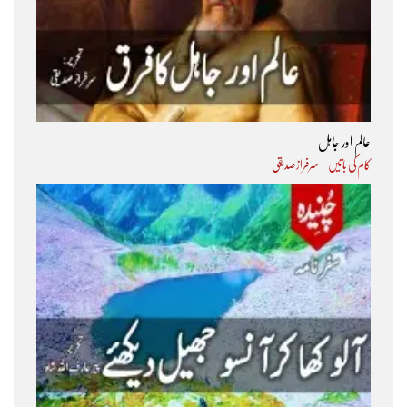
عالم اور جاہل
کام کی باتیں
سرفراز صدیقی