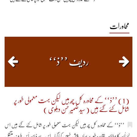
محاورات
1
0
1
0
2101
ردیف ’’ذ‘‘
( 1 ) ’’ذ‘‘ کے محاورہ کل چھ ہیں لیکن بہت معمولی طور پر
شامل کئے گئے ہیں ( سید ضمیر حسن دہلوی )
’’ذ‘‘ کے محاورہ کل چھ ہیں لیکن بہت معمولی طور پر شامل کئے گئے ہیں اس
لئے اُن کا مطالعہ باقاعدہ طور پر یہاں پیش نہیں کیا گیا۔ اس سے ذہن اُس طرف منتقل