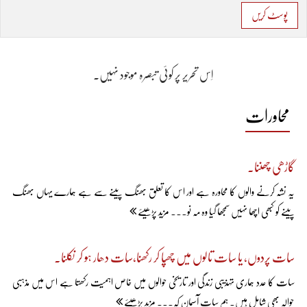
پوسٹ کریں
اِس تحریر پر کوئی تبصرہ موجود نہیں۔
محاورات
گاڑھی چھننا۔
یہ نشہ کرنے والوں کا محاورہ ہے اور اس کا تعلق بھنگ پینے سے ہے ہمارے یہاں بھنگ
پینے کو کبھی اچھا نہیں سمجھا گیا وہ مہ نو... مزید پڑھیئے
سات پردوں، یا سات تالوں میں چھُپا کر رکھنا،سات دھار ہو کر نکلنا۔
سات کا عدد ہماری تہذیبی زندگی اور تاریخی حوالوں میں خاص اہمیت رکھتا ہے اس میں مذہبی
حوالہ بھی شامل ہیں۔ ہم سات آسمان کہ... مزید پڑھیئے