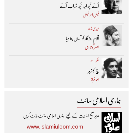
آئے کچھ ابر، کچھ شراب آئے
فیض احمد فیض
میری پسند
آلام روزگار کو آساں بنا دیا
اصغر گونڈوی
مجموعے
سچ کا زہر
احمد فراز
ہماری اسلامی سائٹ
مزیدصحیح احادیث کے لیئے ہماری اسلامی سائٹ وزٹ کریں۔
www.islamiuloom.com