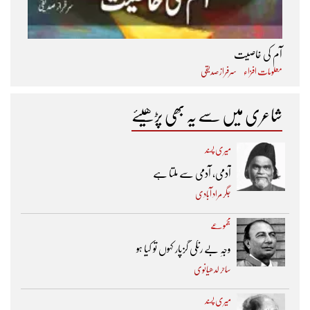
آم کی خاصیت
معلومات افزاء
سرفراز صدیقی
شاعری میں سے یہ بھی پڑھیئے
میری پسند
آدمی، آدمی سے ملتا ہے
جگر مراد آبادی
مجموعے
وجہِ بے رنگی گزپار کہوں تو کیا ہو
ساحر لدھیانوی
میری پسند