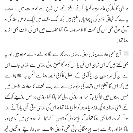
وہ بھی کاریگر کی عام مزدور کو چار آنے ملتے تھے اس طرح سے محاورات میں نہ صرف
یہ ہے کہ طبقاتی ذہن کی پرچھائیاں ملتی ہیں بلکہ ایک وقت میں ایک خاص طبقہ کی جو
آمدنی ہوتی تھی اس کی محنت کا جو معاوضہ ملتا تھا محاورے میں اس کی طرف بھی اشارہ
ہوتا تھا۔
آج بھی ہمارے یہاں روٹی، روزی، روزگار سے لگا ہوا کہنے والے موجود ہیں اور یہ
بھی کہتے ہیں کہ اس زبان اس فن یا اس کام کا تعلق روٹی روزی سے جوڑ دیا جائے اِس
سے ان کی مُراد روپیہ پیسہ یا آمدنی کے حصول کا کوئی ذریعہ ہوتا ہے لیکن یہ الفاظ بتا رہے
ہیں کہ اِس کا تعلق اس وقت کی مزدوری سے ہے جب محنت کا معاوضہ پیسوں میں
نہیں روٹیوں میں ادا کیا جاتا تھا اور روز کی روٹی کہا جاتا تھا روزی دراصل روزینے کو کہتے
تھے یعنی روزانہ جو کچھ ملازم یا مزدور کو ادا کیا جاتا تھا وہ اس کی روزی ہوتی تھی چار آنے روز
دو آنے روز ایسا بھی ہوتا تھا کہ آٹا پیسنے والی کو پیسوں کے بجائے مزدوری میں آٹا ہی دیا
جاتا تھا اور بازار سے جب چیز منگائی جاتی تھی تو روٹی بنوا لے، جو، باجرا، چنے اور گیہوں کچھ