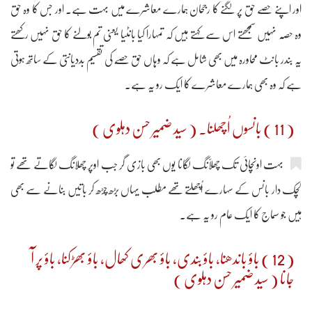
اور اپنے حصے حق پر لگنے کا رجحان ہمارے معاشرے میں بہت ہے۔ اور جس کا وہ حق
وہ حصّہ نہیں سمجھتے اس سے کہتے ہیں کہ تمہارا کیا بانٹیا یعنی تم بولنے کا حق نہیں رکھتے
یہ بندر بانٹ محاورہ میں بھی شامل ہے کہ وہاں حق حصّے کی تقسیم بددیانتی کے ساتھ ہوتی
ہے کہ وہ بھی ہمارے معاشرے کا ایک رو یہ ہے۔
( 11 ) بانسوں اُچھلنا۔ ( سید ضمیر حسن دہلوی )
بہت اونچائی تک چھلاّنگ لگانا یوں بھی بازی گر جب اوپر چھلانگ لگاتے تھے تو
لچک دار بانس کے سہارے اُچھلتے تھے مطلب یہاں بڑھ چڑھ کر باتیں بنانے سے بھی
ہیں جو سماج کا ایک عام رو یہ ہے۔
( 12 ) باؤ باندھنا، باؤ بندی، باؤ بھری کھال، باؤ بھڑکنا، باؤ پر آ
جانا ( سید ضمیر حسن دہلوی )