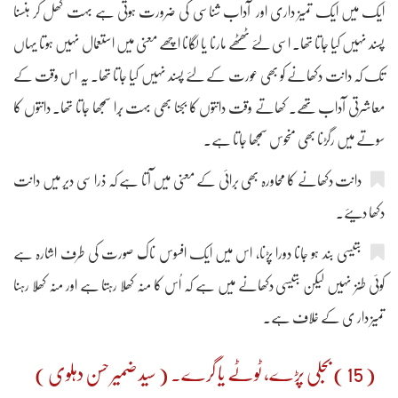
ایک میں ایک تمیز داری اور آداب شناسی کی ضرورت ہوتی ہے بہت کھل کر ہنسنا
پسند نہیں کیا جاتا تھا۔ اسی لئے ٹھٹھے مارنا یا لگانا اچھے معنی میں استعمال نہیں ہوتا یہاں
تک کہ دانت دکھانے کو بھی عورت کے لئے پسند نہیں کیا جاتا تھا۔ یہ اس وقت کے
معاشرتی آداب تھے۔ کھاتے وقت دانتوں کا بجنا بھی بہت بُرا سمجھا جاتا تھا۔ دانتوں کا
سوتے میں رگڑنا بھی منحوس سمجھا جاتا ہے۔
دانت دکھانے کا محاورہ بھی برائی کے معنی میں آتا ہے کہ ذرا سی دیر میں دانت
دکھا دیئے۔
بتیسی بند ہو جانا دورا پڑنا، اس میں ایک افسوس ناک صورت کی طرف اشارہ ہے
کوئی طنز نہیں لیکن بتیسی دکھانے میں ہے کہ اُس کا منہ کھلا رہتا ہے اور منہ کھُلا رہنا
تمیز دار ی کے خلاف ہے۔
( 15 ) بجلی پڑے، ٹوٹے یا گرے۔ ( سید ضمیر حسن دہلوی )