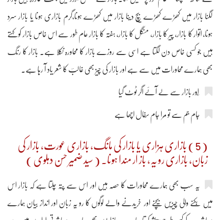
لگنا بازار میں کھڑے کھڑے بیچ دینا بازار میں کھڑے ہونا،گرم بازاری ہونا یا بازار سرد
ہونا، اتوار کا بازار، پیر کا بازار، منگل کا بازار، ہفتہ کا بازار عام طور سے اس خاص بازار کو کہتے
ہیں جو کسی خاص دن لگتا ہے اسی سے روزے بازار کا محاورہ نکلا ہے۔ بازار کا رنگ
بھی ہمارے محاورات میں سے ہے اور بازار کی چیز بھی غالبؔ کا شعر یاد آ رہا ہے۔
جام جم سے تو مِرا جام سِفال اچھا ہے
( 5 ) بازاری ہزاری یا بازار کی مانگ، بازاری عورت، بازار کی
زبان، بازاری رو یہ، باز ار مندا ہونا۔ ( سید ضمیر حسن دہلوی )
یہ سب بھی ہمارے محاورات کا حصہ ہیں اور اس سے پتہ چلتا ہے کہ بازار اس
میں بکنے والی چیزیں بیچنے اور خریدنے والے لوگوں کا رو یہ زبان اور انداز بیان ہمارے