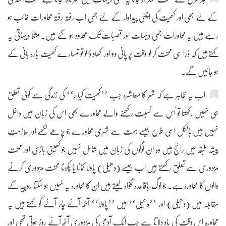
کے لئے بھی اور کھیت کی اچھی پیداوار کے لئے بھی اب رفتہ رفتہ محاورات غائب ہو
رہے ہیں یہ محاورات بھی دیہات اور قصبات تک محدود ہو گئے ہیں۔ مثلاً دیہاتی یہ
کہتے ہیں کہ ذرا سی محنت کر لو وقت پر پانی دو اور کھاد ڈالو تو تمہارے کھیت بارہ بانی کے
ہو جائیں گے۔
اب یہ ظاہر ہے کہ شہر کا معاشرہ جب ’’کھیت کیا ر‘‘ کی زندگی سے کوئی تعلق
ہی نہیں رکھتا تو اُس سے نسبت رکھنے والے محاورے بھی اس کی زبان میں داخل
نہیں ہیں بالکل اسی طرح جیسے بہت سے شہری محاورے جو پڑھے لکھے اور ملازمت
پیشہ طبقہ میں رائج ہیں وہ ان لوگوں کی زبان میں شامل نہیں جو کھیتی باڑی اور محنت
مزدوری سے تعلق رکھتے ہیں اب جیسے (دھیلی) پاولا کمانا یا پکڑنا محنت مزدوری کرنے
والوں کا محاورہ ہے۔ جو لوگ باقاعدہ تنخواہ لیتے ہیں ان کا محاورہ یہ نہیں ہو سکتا روپیہ کے
مقابلہ میں (دھیلی) اور ’’دھیلی‘‘ میں ’’پاولا‘‘ آٹھ آنے چار آنے کو کہتے ہیں یہ
محاورہ اس وقت کی یاد دلاتا ہے جب ایک آدمی کی مزدوری آٹھ آنے روز ہوتی تھی اور