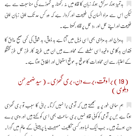
بدتمیز ہونا، سرکش ہونا، زبان کا قابو میں نہ رکھنا، یہ گھوڑے کی مناسبت سے ہے
لیکن اِس سے مراد انسان کی طبیعت اور کردار ہے کہ وہ کس حد تک اپنی زبان اپنی
طبیعت اور اپنے عمل اور ردِ عمل پر قابو رکھتا ہے۔
بدمزاج اور بد مزاجی بھی اسی ذیل میں آتا ہے بد ذوقی، بد شوقی کی کمی صحیح مذاق کا
فقدان بدکلامی وغیرہ اسی سلسلے کے محاورے ہیں ان میں طریقہ کار طرزِ عمل طرزِ گفتگو
کے اعتبار سے اِن محاورات کا موقع بہ موقع استعمال اور اِطلاق ہوتا ہے۔
( 19 ) بُرا وقت،بُرے دن، بُری گھڑی۔ ( سید ضمیر حسن
دہلوی )
ہم سماجی طور پر یہ سمجھتے ہیں کہ آدمی بُرا نہیں کرتا۔ برائی کا سبب تو بری گھڑی
ہوتا ہے جس پر آدمی کو کوئی قابو نہیں بُری ساعت بھی اسی کو کہتے ہیں اور وہی بُرے
دن ہوتے ہیں۔ جب ایک لمبا دور کسی تکلیف مصیبت یا پریشانی کے عالم میں گزرا۔