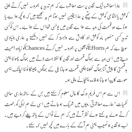
ہمارا معاشرہ ایک تقدیر پرست معاشرہ ہے کہ ہم تدبیر پر بھروسہ نہیں کرتے اپنی
کوشش یا اجتماعی کوشش کے نتیجے پر ہمارا یقین نہیں ہوتا ہم یہ سمجھتے ہیں کہ جو کچھ ہوا ہے یا
ہونا ہے وہ قسمت کی وجہ سے ہوا ہے تقدیر میں یونہی تھا اس لئے ہوا ہے۔ اس کوکسی
تدبیر کسی منصوبہ بند کوشش اور کاوش سے وابستہ کر کے نہیں دیکھتے یہ ہماری بنیادی
سوچ ہے کہ ہم Effortsکوششوں پر بھروسہ نہیں کرتے Chancesکو زیادہ اہمیت
دیتے ہیں اسی وجہ سے بھاگ قسمت اور تقدیر کا لفظ بہت لاتے ہیں بھاگ پھوٹنا یعنی
بدقسمتی کا پیش آنا بھاگ کھُلنا اچھی قسمت ہو جانا بلّی کے بھاگوں چھینکا ٹوٹنا اچانک ایسی
صورت کا پیدا ہو جانا جو فائدہ پہنچانے والی ہو۔
اِس سے ہم اس فریم ورک کا حال معلوم کر سکتے ہیں جس کے ساتھ ہماری سماجی
نفسیات’ ہمارے معاشرتی رویوں میں شریک ہو جاتے ہیں اسی لئے ہم لڑکی کو رخصت
کرتے ہوئے یہ کہتے ہوئے نظر آتے ہیں کہ ہم نے تو اس کے ہاتھ پیلے کر دیئے ہیں۔
اب جو تقدیر جو نصیب یعنی ہم آگے کے بارے میں کچھ نہیں کہہ سکتے۔