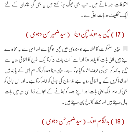
اختلافات بڑھ جاتے ہیں۔ تب بھی بجوگ پڑنا کہتے ہیں یہ بھی گویا خاندان کے لئے
ایک تکلیف دہ بات ہوتی ہے۔
( 17 ) بچن بد ہونا، بچن دینا۔ ( سید ضمیر حسن دہلوی )
وَچن سنسکرت کا لفظ ہے جو ہندوی میں بچن ہو گیا ہے اور اسی سے یہ محاورے
بنے ہیں اپنی بات کا پابند ہونا اور اسے اُلٹ پلٹ نہ کرنا ایک طرح کا اخلاقی رو یہ ہے
بچن بد کہہ کر اسی کی طرف اشارہ کیا جاتا ہے۔ وچن دینا وعدہ کرنا کہ ہم اِس کے پابند ہیں
اور ایسا کریں گے یہ اخلاقی رو یہ ہے جو سماج کی بڑائی کو ظاہر کرتا ہے۔ اور اس برائی کو
بھی کہ عام لوگ اپنی بات اور اپنے وعدہ کو نبھانے کے بجائے ذرا سی دیر میں بات
بدل دیتے ہیں اور مسئلے کا رُخ پھیر دیتے ہیں۔
( 18 ) بد لگام ہونا۔ ( سید ضمیر حسن دہلوی )