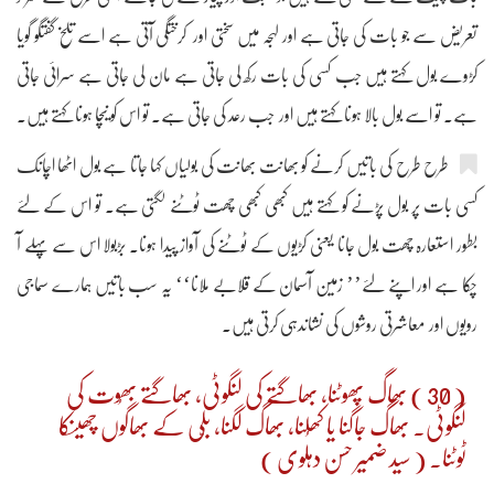
تعریض سے جو بات کی جاتی ہے اور لہجہ میں سختی اور کرختگی آتی ہے اسے تلخ گفتگو گویا
کڑوے بول کہتے ہیں جب کسی کی بات رکھ لی جاتی ہے مان لی جاتی ہے سرائی جاتی
ہے۔ تو اسے بول بالا ہونا کہتے ہیں اور جب رعد کی جاتی ہے۔ تو اس کو نیچا ہونا کہتے ہیں۔
طرح طرح کی باتیں کرنے کو بھانت بھانت کی بولیاں کہا جاتا ہے بول اٹھا اچانک
کسی بات پر بول پڑنے کو کہتے ہیں کبھی کبھی چھت ٹوٹنے لگتی ہے۔ تو اس کے لئے
بطور استعارہ چھت بول جانا یعنی کڑیوں کے ٹوٹنے کی آواز پیدا ہونا۔ بڑبولا اس سے پہلے آ
چکا ہے اور اپنے لئے’’ زمین آسمان کے قلابے ملانا‘‘ یہ سب باتیں ہمارے سماجی
رویوں اور معاشرتی روشوں کی نشاندہی کرتی ہیں۔
( 30 ) بھاگ پھوٹنا، بھاگتے کی لنگوٹی، بھاگتے بھُوت کی
لنگوٹی۔ بھاگ جاگنا یا کھُلنا، بھاگ لگنا، بلّی کے بھاگوں چھینکا
ٹوٹنا۔ ( سید ضمیر حسن دہلوی )