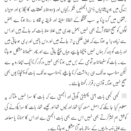
زندگی میں جو پریشانیاں ذہنی الجھنیں شکر رنجیاں اور (دوستانہ تعلقات کا بگاڑ) اور عزیزانہ
رشتوں میں گرہ پڑنا یہ سب گفتگو کے الفاظ سلیقہ اور طریقہ پر قابو نہ رہنا ہوتا ہے بعض
لوگوں کو صحیح الفاظ آتے بھی نہیں بعض جلدی میں غلط سلط بات کہہ جاتے ہیں اور اس
سے زیادہ بُرا یہ ہوتا ہے کہ اپنی غلطی پر اڑ جاتے ہیں اور دس باتیں اور بُری ہو جاتی ہیں
اور بات کو بڑھ کر جہاں نہیں پہنچنا چاہیے وہاں پہنچ جاتی ہے اور پھر سنبھالنا مشکل ہو جاتا
ہے۔ بات کو سنبھالنا ہر آدمی کے بس میں ہو تا بھی نہیں درگزر کرنا ایک اچھا رو یہ ہے
لیکن مناسب حد تک ہی برداشت کرنا چاہئیے نامناسب حد تک بات کو پہنچانا یوں بھی
صحیح نہیں ہوتا۔ توازن برقرار رکھنا چاہئے۔
کبھی کبھی بات اتنی پھیلتی بگڑتی اور اُلجھتی ہے کہ بات کا سرا نہیں ملتا کہ یہ
معلوم کیا جا سکے کہ اصل مسئلہ کیا تھا، اور کیوں تھا اور کیسے تھا، بات کا سِرا پکڑنے کی
کوشش ہم اکثر کرتے بھی نہیں اِس سے بھی بات الجھتی ہے اور اس کا سَمٹانا یا معاملہ
سے اپنی ذمہ داریوں کے ساتھ باہر آنا مشکل ہو جاتا ہے۔