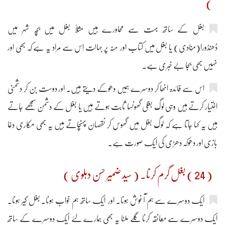
)
بغل کے ساتھ بہت سے محاورے ہیں مثلاً بغل میں بچہ شہر میں
ڈھنڈورا(مُنادی) یا بغل میں کتاب اور منہ پر جہالت اِس سے مراد یہ ہے کہ بھی اور
نہیں بھی بجا بے خبری ہے۔
اس سے فائدہ اٹھا کر دوسرے ہمیں دھوکے دیتے ہیں۔ اور دوست بن کر دشمنی
اختیار کرتے ہیں وہی لوگ بغلی گھونسا ثابت ہوتے ہیں یا بغل کے دشمن سمجھے جاتے
ہیں یہ کہا جاتا ہے کہ لوگ بغل میں گھوس کر نقصان پہنچاتے ہیں یہ بھی مکاری دغا
بازی اور دھوکہ دھڑی کی ایک صورت ہے۔
( 24 ) بغل گرم کرنا۔ ( سید ضمیر حسن دہلوی )
ایک دوسرے سے ہم آغوش ہونا۔ اور ایک ساتھ ہم خواب ہونا۔ بغل گیر ہونا۔
ایک دوسرے سے مُعانقہ کرنا گلے ملنا یہ بھی ہمارے لئے ایک دوسرے کے ساتھ