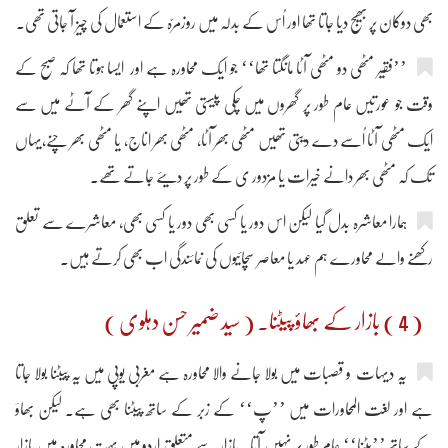
بھی دوکان پر بھیج دیا جاتا تھا اور اُس کے بدلہ میں روزمرّہ کے استعمال کی چیز آ جاتی تھی۔
’’فقیر مٹھی دو مٹھی آٹا مانگتا تھا‘‘ جو ایک محاورہ ہے اور ایسا ہوتا تھا کہ صبح کے
وقت جو عورتیں عام طور پر گھروں میں چکی پیستی تھیں اپنے گھر کے آٹے میں سے
ایک مٹھی آٹا اُسے دے دیتی تھیں مٹھی بھر آٹا، مٹھی بھر اناج، یا مٹھی بھر چنے،یہاں
تک کہ مٹھی بھر دانے خیرات یا مزدور ی کے طور پر دیئے جاتے تھے۔
ہمارا معاشرہ بدل گیا لیکن اس دور یا کسی بھی دور یا کسی بھی، معاشرے سے تعلق
رکھنے والے محاورے ہم عہد یا معاصر سچائیوں کی نمائندگی اب بھی کرتے ہیں۔
( 4 ) بازار کے بھاؤ پیٹنا۔ ( سید ضمیر حسن دہلوی )
یہ دیہات و قصبات میں بولا جانے والا محاورہ ہے مغربی یوپی میں یہ پیٹنا بولا جاتا
ہے اور لغت المحاورات میں ’’پ‘‘ کے زبر کے ساتھ پیٹنا بھی ہے۔ لیکن بھاؤ
کے ساتھ ’’پٹنا‘‘ عام طور پر نہیں آتا۔ بازار سے متعلق اردو میں بہت محاورہ ہیں بازار