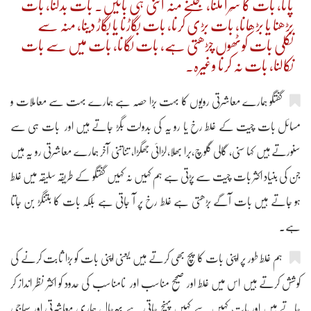
پانا، بات کا سِرا ملنا، جتنے منہ اتنی ہی باتیں۔ بات بدلنا، بات
بڑھنا یا بڑھانا، بات بڑی کرنا، بات بگاڑنا یا بگاڑ دینا، منہ سے
نکلی بات کوٹھوں چڑھتی ہے، بات لگانا، بات میں سے بات
نکالنا، بات نہ کرنا وغیرہ۔
گفتگو ہمارے معاشرتی رویوں کا بہت بڑا حصہ ہے ہمارے بہت سے معاملات و
مسائل بات چیت کے غلط رخ یا رو یہ کی بدولت بگڑ جاتے ہیں اور بات ہی سے
سنورتے ہیں کہا سنی، گالی گلوچ،برا بھلا،لڑائی جھگڑا، تناتنی آخر ہمارے معاشرتی رو یہ ہیں
جن کی بنیاد اکثر بات چیت سے پڑتی ہے ہم کہیں نہ کہیں گفتگو کے طریقہ سلیقہ میں غلط
ہو جاتے ہیں بات آگے بڑھتی ہے غلط رخ پر آ جاتی ہے بلکہ بات کا بتنگڑ بن جاتا
ہے۔
ہم غلط طور پر اپنی بات کا پچ بھی کرتے ہیں یعنی اپنی بات کو بڑا ثابت کرنے کی
کوشش کرتے ہیں اس میں غلط اور صحیح مناسب اور نامناسب کی حدود کو اکثر نظر انداز کر
جاتے ہیں اور بات کہیں سے کہیں پہنچ جاتی ہے بہرحال ہماری معاشرتی اور سماجی