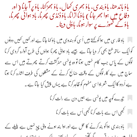
باؤ باندھنا، باؤ بندی، باؤ بھری کھال، باؤ بھڑکنا، باؤ پر آ جانا (اور
دفاع میں ہوا بھر جانا) باؤٹا اڑانا، باؤ ڈنڈی پھرنا، باد ہوائی پھرنا،
باؤ کے گھوڑے پر سوار ہونا، باؤلی دینا۔
باد فارسی میں ہوا کو کہتے ہیں اُسی کو ہندوی میں باؤ کہا جاتا ہے اور کہیں کہیں دونوں
کو ایک ساتھ جمع بھی کر دیا جاتا ہے جیسے باد ہوائی پھرنا ہواؤں کی طرح آوارہ گردی کرنا
لوگوں کے پاس جب کام نہیں ہوتا تو وہ یونہی مٹرگشت کرتے پھرتے ہیں اس سے
سماج میں بے کار لوگوں کے وقت ضائع کرنے کے مشغلوں کی طرف اشارہ کرنا ہوتا
ہے اُردو کا ایک شعر جو اسی مفہوم کو ظاہر کرتا ہے یہاں پیش کیا جاتا ہے۔
کبھی اس سے بات کرنا کبھی اُس سے بات کرنا
باؤ ہندی ہوا کو بند کرنے کا عمل ہے اور ہوا بند ہونے والی چیز نہیں ہے بُلبلے کے