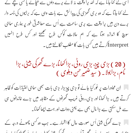
اسی لئے کہا جاتا ہے کہ اللہ بُرا وقت نہ لائے بُرے دنوں سے بچائے یا کسی بچے کے
لئے کہا جاتا ہے کہ وہ بری گھڑی کی پیدا ئش ہے بات وہی ہے کہ برائیوں کی ذمہ دار
بُرے دن ہیں بُرا وقت ہے بُری ساعت ہے اُس سے معاشرتی طور پر ہماری سماجی
سوچ کا اندازہ ہوتا ہے کہ ہم حالات کوکس طرح سمجھتے اور کس طرح انہیں
Interpretکرتے ہیں کسی بات کا مطلب نکالتے ہیں۔
( 20 ) بڑی چیز، بڑی روٹی، بڑا کھانا، بڑے گھرکی بیٹی، بڑا
نام، بڑا بولا۔ ( سید ضمیر حسن دہلوی )
اِن محاورات پر غور کیا جائے تو بڑی چیز بڑا، بڑی بات سبھی سماجی امتیازات کو ظاہر
کرتے ہیں۔ بڑا کھانا اور بڑی،روٹی غریب گھرانوں کے مقابلہ میں بڑے خاندانوں ہی
سے مل سکتی ہے بڑا مال بھی ہے یعنی دولت اور بہت اچھا کھانا۔
بڑے گھرکی بیٹی اُس صورتِ حال کا اظہار ہے۔ جب وہ کسی چھوٹے درجہ کے