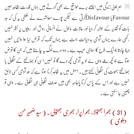
ہم اپنی زندگی میں اچھے بُرے مواقع سے بھی گزرتے ہیں جہاں قدرت بظاہر ہمیں
Favourیا Disfavourکرتی ہے لیکن پورے معاشرے نے غلطی یہ کی کہ ہر
بات کو تقدیر کے حوالہ کر دیا اور حالات ماحول نے انسانی روش اور رویوں پر نظر نہیں
رکھی ہمارے یہاں آدمی بد دیانت بہت ہے یہاں تک کہ قرض لیا ہوا واپس نہیں
دینا چاہتا جو ایک طرح کا سماجی عیب ہے۔ دوسرے لوگ یہ چاہتے ہیں کہ جن کا قرض
ہوتا ہے جو کچھ ملے وہی لے لو یہ آدمی کچھ دے گا تو نہیں اسی کو بھاگتے کے لنگوٹی یا
بھاگتے بھُوت کی لنگوٹی کہتے ہیں۔ اصل میں یہ ظاہر کرنا ہوتا ہے کہ وہ آدمی کسی لائق
نہیں ہے اور اس کے پاس کرتا پاجامہ بھی ہیں صرف لنگوٹی ہی لنگوٹی ہے۔ وہی تو
چھینی جا سکتی ہے۔
( 31 ) بھرا بھتُولا، بھرا ُپرا، بھری بھتُولی۔ ( سید ضمیر حسن
دہلوی )