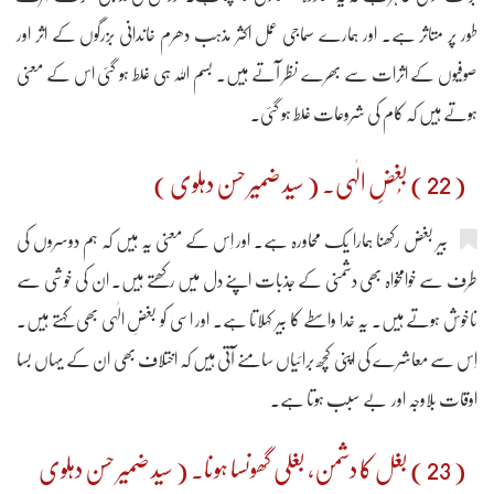
طور پر متاثر ہے۔ اور ہمارے سماجی عمل اکثر مذہب دھرم خاندانی بزرگوں کے اثر اور
صوفیوں کے اثرات سے بھرے نظر آتے ہیں۔ بسم اللہ ہی غلط ہو گئی اس کے معنی
ہوتے ہیں کہ کام کی شروعات غلط ہو گئی۔
( 22 ) بُغضِ الٰہی۔ ( سید ضمیر حسن دہلوی )
بیر بغض رکھنا ہمارا یک محاورہ ہے۔ اور اِس کے معنی یہ ہیں کہ ہم دوسروں کی
طرف سے خوامخواہ بھی دشمنی کے جذبات اپنے دل میں رکھتے ہیں۔ ان کی خوشی سے
ناخوش ہوتے ہیں۔ یہ خدا واسطے کا بیر کہلاتا ہے۔ اور اسی کو بغضِ الٰہی بھی کہتے ہیں۔
اِس سے معاشرے کی اپنی کچھ برائیاں سامنے آتی ہیں کہ اختلاف بھی ان کے یہاں بسا
اوقات بلاوجہ اور بے سبب ہوتا ہے۔
( 23 ) بغل کا دشمن، بغلی گھونسا ہونا۔ ( سید ضمیر حسن دہلوی