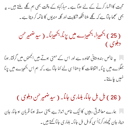
محبت کا اظہار کرنے کے لئے ہوتا ہے۔ مبارکباد کے وقت بھی ہم گلے ملتے ہیں۔ یہ
بھی سمجھا جاتا ہے کہ گلے مِلنا شکوہ شکایت اور گِلہ مندیوں کا خاتمہ کر دیتا ہے۔
( 25 ) بکھیڑا، بکھیڑے میں پڑنا،بکھیڑنا۔ ( سید ضمیر حسن
دہلوی )
یہ خالص ہندوستانی محاورہ ہے اور اس کے معنی ہوتے ہیں الجھنوں میں گرفتار ہونا
جھگڑے میں پڑنا۔ اختلافات کا بڑھنا اسی لئے کہا جاتا ہے۔ کہ ہم اس بکھیڑے میں پڑنا
نہیں چاہتے۔
( 26 ) بَل بَل جانا، بَلہاری جانا۔ ( سید ضمیر حسن دہلوی )
ہمارے معاشرتی رویوں کا ایک خاص انداز ہے یعنی صدقہ ہونا قربان ہو جانا، جان
دینا، جان نچھاور کرنا اُسی کو بَل بَل جانا۔ بَلہاری جانا کہتے ہیں۔