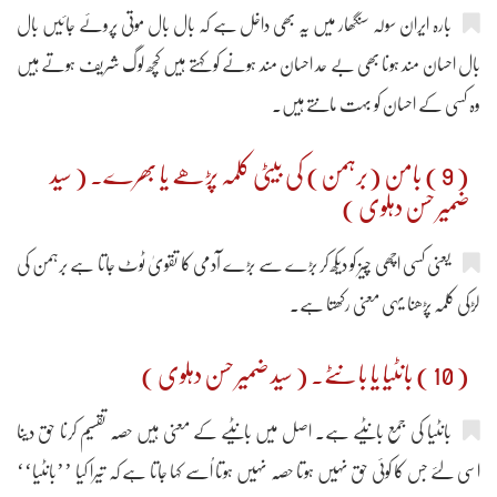
بارہ ایران سولہ سنگھار میں یہ بھی داخل ہے کہ بال بال موتی پروئے جائیں بال
بال احسان مند ہونا بھی بے حد احسان مند ہونے کو کہتے ہیں کچھ لوگ شریف ہوتے ہیں
وہ کسی کے احسان کو بہت مانتے ہیں۔
( 9 ) بامن (برہمن) کی بیٹی کلمہ پڑھے یا بھرے۔ ( سید
ضمیر حسن دہلوی )
یعنی کسی اچھی چیز کو دیکھ کر بڑے سے بڑے آدمی کا تقویٰ ٹوٹ جاتا ہے برہمن کی
لڑکی کلمہ پڑھنا یہی معنی رکھتا ہے۔
( 10 ) بانٹیا یا بانٹے۔ ( سید ضمیر حسن دہلوی )
بانٹیا کی جمع بانٹیے ہے۔ اصل میں بانٹیے کے معنی ہیں حصّہ تقسیم کرنا حق دینا
اسی لئے جس کا کوئی حق نہیں ہوتا حصّہ نہیں ہوتا اُسے کہا جاتا ہے کہ تیرا کیا ’’بانٹیا‘‘