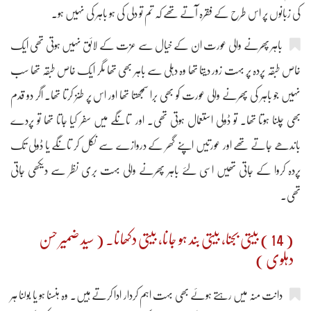
کی زبانوں پر اس طرح کے فقرہ آتے تھے کہ تم تو دلی کی ہو باہر کی نہیں ہو۔
باہر پھرنے والی عورت ان کے خیال سے عزت کے لائق نہیں ہوتی تھی ایک
خاص طبقہ پردہ پر بہت زور دیتا تھا وہ دہلی سے باہر بھی تھا مگر ایک خاص طبقہ تھا سب
نہیں جو باہر کی پھرنے والی عورت کو بھی برا سمجھتا تھا اور اس پر طنز کرتا تھا۔ اگر دو قدم
بھی چلنا ہوتا تھا۔ تو ڈولی استعمال ہوتی تھی۔ اور تانگے میں سفر کیا جاتا تھا تو پردے
باندھے جاتے تھے اور عورتیں اپنے گھر کے دروازے سے نکل کر تانگے یا ڈولی تک
پردہ کروا کے جاتی تھیں اسی لئے باہر پھرنے والی بہت بری نظر سے دیکھی جاتی
تھی۔
( 14 ) بیتی بجنا، بیتی بند ہو جانا، بیتی دکھانا۔ ( سید ضمیر حسن
دہلوی )
دانت منہ میں رہتے ہوئے بھی بہت اہم کردار ادا کرتے ہیں۔ وہ ہنسنا ہو یا بولنا ہر