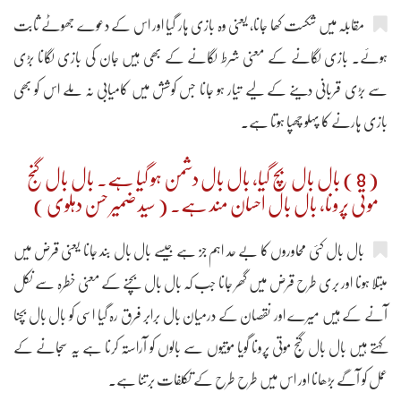
مقابلہ میں شکست کھا جانا، یعنی وہ بازی ہار گیا اور اس کے دعوے جھوٹے ثابت
ہوئے۔ بازی لگانے کے معنی شرط لگانے کے بھی ہیں جان کی بازی لگانا بڑی
سے بڑی قربانی دینے کے لیے تیار ہو جانا جس کوشش میں کامیابی نہ ملے اس کو بھی
بازی ہارنے کا پہلو چھپا ہوتا ہے۔
( 8 ) بال بال بچ گیا، بال بال دشمن ہو گیا ہے۔ بال بال گنج
موتی پرونا، بال بال احسان مند ہے۔ ( سید ضمیر حسن دہلوی )
بال بال کئی محاوروں کا بے حد اہم جز ہے جیسے بال بال بند جانا یعنی قرض میں
مبتلا ہونا اور بری طرح قرض میں گھر جانا جب کہ بال بال بچنے کے معنی خطرہ سے نکل
آنے کے ہیں میرے اور نقصان کے درمیان بال برابر فرق رہ گیا اسی کو بال بال بچنا
کہتے ہیں بال بال گنج موتی پرونا گویا موتیوں سے بالوں کو آراستہ کرنا ہے یہ سجانے کے
عمل کو آگے بڑھانا اور اس میں طرح طرح کے تکلفات برتنا ہے۔