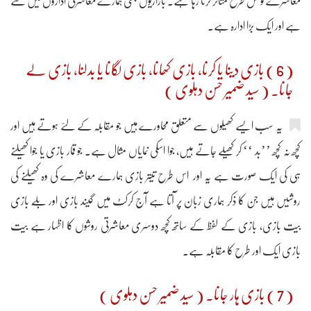
معاشرے کو کس طرح متاثر کرتا رہا ہے۔ بازاریوں بھی ہمارے معاشرتی اداروں میں سے
ہے اور ایک بڑا ادارہ ہے۔
( 6 ) بازی دینا یا کرنا، بازی کھانا، بازی لگانا یا بدلنا، بازی لے
جانا۔ ( سید ضمیر حسن دہلوی )
یہ سب ایسے کھیلوں سے متعلق محاورے ہیں جو مقابلہ کے لئے ہوتے ہیں اور
کچھ نہ کچھ ’’بد ‘‘ کر کھیلے جاتے ہیں، جوا اسکی نمایاں مثال ہے۔ جو قمار بازی یا جوا کھیلنے
ہی کی ایک صورت ہے یہ اور اس طرح تیتر بازی ہمارے معاشرے کی وہ کھیلنے کی
روشیں ہیں جن کا ذکر ہماری زبان پر آتا ہے آج کرکٹ میں گیند بازی اور بلّے بازی
بیت بازی، بازی کے لفظ کے ساتھ کچھ دوسری معاشرتی روشوں کا اظہار ہے بیت
بازی ایک اور طرح کا مقابلہ ہے۔
( 7 ) بازی ہار جانا۔ ( سید ضمیر حسن دہلوی )