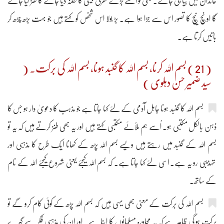
خاندان میں بیاہی جائے۔ تبھی تو اُسے بڑے گھرکی بیٹی کا طعنہ دیا جائے گا طنز کیا جائے
گا اونچ نیچ کا تصور اس سے جڑا ہوا ہے۔ بڑ بولا اس شخص کو کہتے ہیں جو بہت بڑھ چڑھ کر
باتیں کرتا ہے۔
( 21 ) بسم اللہ کرنا، بسم اللہ کا گنبد ہونا، بسم اللہ کی برکت۔ (
سید ضمیر حسن دہلوی )
بسم اللہ کا گنبد ہونا جاہل آدمی کے لئے کہا جاتا ہے جو مذہب کا دعویٰ دار ہو جس کا
ذہن بالکل مکتبی ہو۔ اُسے ہم ملاّئے مکتبی کہتے ہیں اور یہ بھی طنز کرتے ہیں کہ یہ تو
بسم اللہ کے گنبد میں رہتے ہیں ویسے بسم اللہ پڑھ کے کھانا ایک طرح کا مذہبی اور
تہذیبی رو یہ ہے۔ اسی لئے کہا جاتا ہے۔ کہ بسم اللہ کیجئے یعنی شروع کیجئے اللہ کے نام
کے ساتھ۔
بسم اللہ کی برکت کے معنی بھی یہی ہیں کہ بسم اللہ پڑھ کے کوئی کام کرو گے تو
برکت ہو گی ظاہر ہے کہ یہ محاورہ مسلمانوں کا اپنا ہے۔ اور ان کی مذہبی فکر سے گہرے