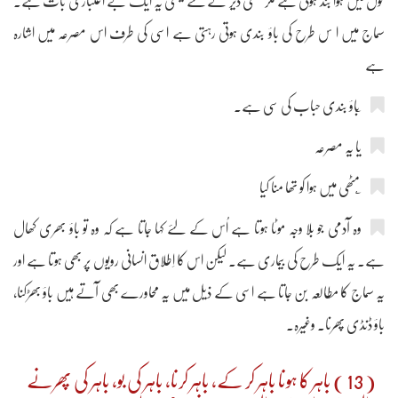
خول میں ہوا بند ہوتی ہے مگر کتنی دیر کے لئے یعنی یہ ایک بے اعتباری بات ہے۔
سماج میں ا س طرح کی باؤ بندی ہوتی رہتی ہے اسی کی طرف اس مصرعہ میں اشارہ
ہے
یا یہ مصرعہ
وہ آدمی جو بلا وجہ موٹا ہوتا ہے اُس کے لئے کہا جاتا ہے کہ وہ تو باؤ بھری کھال
ہے۔ یہ ایک طرح کی بیماری ہے۔ لیکن اس کا اِطلاق انسانی رویوں پر بھی ہوتا ہے اور
یہ سماج کا مطالعہ بن جاتا ہے اسی کے ذیل میں یہ محاورے بھی آتے ہیں باؤ بھڑکنا،
باؤ ڈنڈی پھرنا۔ وغیرہ۔
( 13 ) باہر کا ہونا باہر کر کے، باہر کرنا، باہر کی بو، باہر کی پھرنے