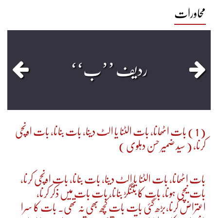
محاورات
0
0
0
0
2902
ردیف ’’ب‘‘
( 1 ) بات اٹھانا، بات الٹنا یا الٹ دینا، بات بنانا، بات اونچی
کرنا، ( سید ضمیر حسن دہلوی )
بات اٹھانا، بات الٹنا یا الٹ دینا، بات بنانا، بات اونچی کرنا،
بات نیچی ہونا، بات کا بتنگڑ بنانا، بات بات میں ذکر کرنا،
اعتراض کرنا،بڑھ گئی بات بات کچھ بھی نہ تھی۔ بات کا سرا