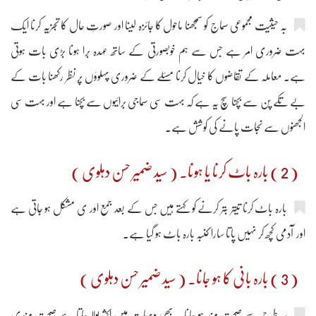
بہ حیثیت مجموعی سماج کو سمجھنا ماحول کا جائزہ لینا اور صورتِ حال کا تجزیہ کرنا ایک
بہت ضروری امر ہے جس سے ہم خوبصورتی کے ساتھ عہدہ بَرا ہونا بڑی بات ہوتی
ہے۔ معاملہ کے تقاضوں کا خیال کرنا مسئلے کے ضروری پہلوؤں پر نظر رکھنا بات کے
بے تکے پن سے بچنا سچ یہ ہے کہ بہت سی سماجی برائیوں سے بچنا ہے اور بہت سی
الجھنوں سے نجات پانے کی کوشش ہے۔
( 2 ) بارہ باٹ کرنا یا ہونا۔ ( سید ضمیر حسن دہلوی )
بارہ باٹ کرنا تیتر بتر کرنے کو کہتے ہیں جس کے بعد جمع اور ی مشکل ہو جاتی ہے
اور آدمی کچھ کر نہیں پاتا سارا کنبہ بارہ باٹ ہو گیا ہے۔
( 3 ) بارہ بانی کا ہو جانا۔ ( سید ضمیر حسن دہلوی )
ہر طرح سے صحت مند ہو جانا یہ بھی دیہات میں اکثر بولا جاتا ہے صحت مندی