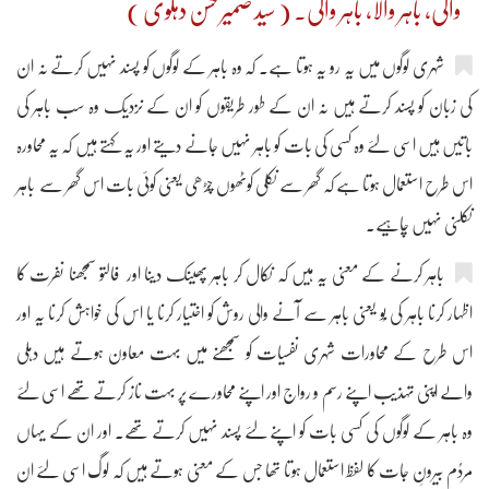
والی، باہر والا، باہر والی۔ ( سید ضمیر حسن دہلوی )
شہری لوگوں میں یہ رو یہ ہوتا ہے۔ کہ وہ باہر کے لوگوں کو پسند نہیں کرتے نہ ان
کی زبان کو پسند کرتے ہیں نہ ان کے طور طریقوں کو ان کے نزدیک وہ سب باہر کی
باتیں ہیں اسی لئے وہ کسی کی بات کو باہر نہیں جانے دیتے اور یہ کہتے ہیں کہ یہ محاورہ
اس طرح استعمال ہوتا ہے کہ گھر سے نکلی کوٹھوں چڑھی یعنی کوئی بات اس گھر سے باہر
نکلنی نہیں چاہیے۔
باہر کرنے کے معنی یہ ہیں کہ نکال کر باہر پھینک دینا اور فالتو سمجھنا نفرت کا
اظہار کرنا باہر کی بُو یعنی باہر سے آنے والی روش کو اختیار کرنا یا اس کی خواہش کرنا یہ اور
اس طرح کے محاورات شہری نفسیات کو سمجھنے میں بہت معاون ہوتے ہیں دہلی
والے اپنی تہذیب اپنے رسم و رواج اور اپنے محاورے پر بہت ناز کرتے تھے اسی لئے
وہ باہر کے لوگوں کی کسی بات کو اپنے لئے پسند نہیں کرتے تھے۔ اور ان کے یہاں
مردُم بیرونِ جات کا لفظ استعمال ہوتا تھا جس کے معنی ہوتے ہیں کہ لوگ اسی لئے ان