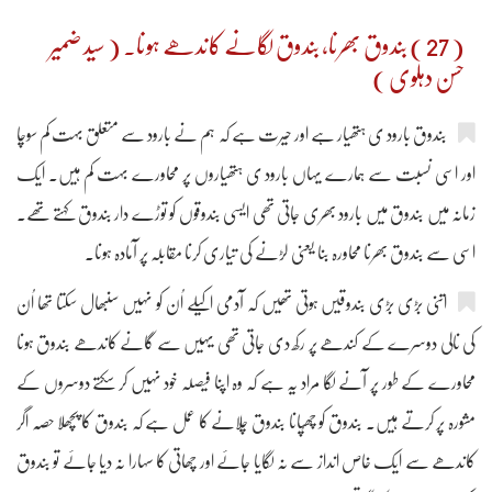
( 27 ) بندوق بھرنا، بندوق لگانے کاندھے ہونا۔ ( سید ضمیر
حسن دہلوی )
بندوق بارود ی ہتھیار ہے اور حیرت ہے کہ ہم نے بارود سے متعلق بہت کم سوچا
اور اسی نسبت سے ہمارے یہاں بارود ی ہتھیاروں پر محاورے بہت کم ہیں۔ ایک
زمانہ میں بندوق میں بارود بھری جاتی تھی ایسی بندوقوں کو توڑے دار بندوق کہتے تھے۔
اسی سے بندوق بھرنا محاورہ بنا یعنی لڑنے کی تیاری کرنا مقابلہ پر آمادہ ہونا۔
اتنی بڑی بڑی بندوقیں ہوتی تھیں کہ آدمی اکیلے اُن کو نہیں سنبھال سکتا تھا اُن
کی نالی دوسرے کے کندھے پر رکھ دی جاتی تھی یہیں سے گانے کاندھے بندوق ہونا
محاورے کے طور پر آنے لگا مراد یہ ہے کہ وہ اپنا فیصلہ خود نہیں کر سکتے دوسروں کے
مشورہ پر کرتے ہیں۔ بندوق کو چھُپانا بندوق چلانے کا عمل ہے کہ بندوق کا پچھلا حصہ اگر
کاندھے سے ایک خاص انداز سے نہ لگایا جائے اور چھاتی کا سہارا نہ دیا جائے تو بندوق