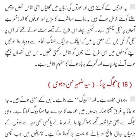
یہ عورتیں کے کوسنے ہیں اور عورتوں کی زبان میں گالیاں اتنی شامل نہیں ہوتیں
جتنے کوسنے شامل ہوتے ہیں یہ ہمارے معاشرے کا مزاج اور عورتوں کا اندازِ نظر ہے
آسمان پر بجلی چمکتی ہے۔ لیکن پہلے اس طرح کے قصّے بہت ہوتے تھے کہ اُس پر
بجلی گر گئی جس کے معنی یہ ہیں کہ اچانک وہ ایک المناک انجام سے دوچار ہوا عورتیں
اپنے کوسنوں میں اس طرح کے جملوں کو شامل رکھتی تھیں۔ جس میں نقصان پہنچنے
موت آنے بیمار پڑنے اور گھرکے برباد ہونے کا مفہوم شامل رہے۔
( 16 ) بجوگ پڑنا۔ ( سید ضمیر حسن دہلوی )
ہندوی محاورہ ہے۔ اور ’’ویوگ‘‘ سے بنا ہے۔ جس کے معنی ہوتے ہیں۔ جدا
ہو جانا یہ فراق آشنا ہونا۔ ہندوؤں میں عورت کا مرد سے جُدا ہونا ویوگ کہلاتا ہے۔ وہی
بجوگ ہے یعنی تیرا شوہر تجھے چھوڑ کر چلا جائے مر جائے یا کسی بھی وجہ سے دونوں کے
درمیان جُدائی واقع ہو جائے جو بہت بڑا کوسنا ہوتا ہے۔ خاندانوں میں جب آپسی