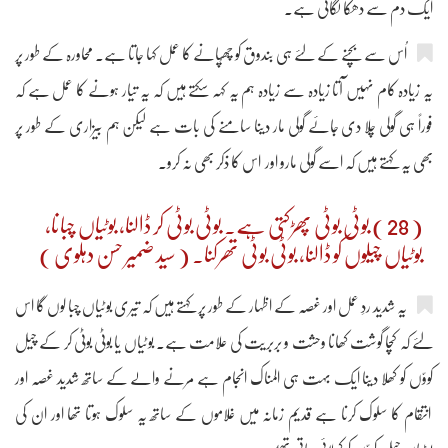
ایک دم سے دھکا لگاتی ہے۔
اُس سے بچنے کے لئے ہی بندوق کو چھُپانے کا عمل کہا جاتا ہے۔ محاورہ کے طور پر
یہ زیادہ کام نہیں آتا زیادہ سے زیادہ ہم یہ کہہ سکتے ہیں کہ یہ تیار ہونے کا عمل ہے کہ
فوراً ہی گولی چلا دی جائے گولی مار دینا سامنے کی بات ہے لیکن ہم بیزاری کے طور پر
بھی یہ کہتے ہیں کہ اسے گولی مارو اور اس کا ذکر بھی نہ کرو۔
( 28 ) بوٹی بوٹی پھڑکتی ہے۔ بوٹی بوٹی کر ڈالنا، بوٹیاں چبانا،
بوٹیاں چیلوں کو ڈالنا، بوٹی بوٹی تھرکنا۔ ( سید ضمیر حسن دہلوی )
یہ شدید ردِ عمل اور غصہ کے اظہار کے طور پر کہتے ہیں کہ تیری بوٹیاں چبا لوں گا اس
لئے کہ کچا گوشت کھانا وحشت و بربریت کی علامت ہے۔ بوٹیاں یا بوٹی بوٹی کر کے چیل
کووّں کو کھلا دینا ایک بہت ہی المناک انجام ہے مرنے والے کے ساتھ شدید غصہ اور
انتقام کا سلوک کرنا ہے قدیم زمانہ میں غلاموں کے ساتھ یہ سلوک ہوتا تھا اور ان کی