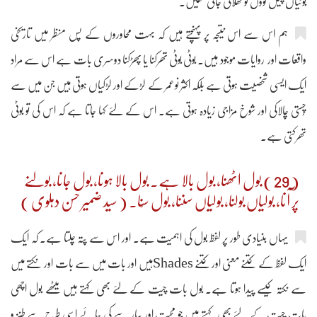
بوٹیاں چیل کووّں کو کھلائی جاتی تھیں۔
ہم اس سے اس نتیجہ پر پہنچتے ہیں کہ بہت محاوروں کے پس منظر میں تاریخی
واقعات اور روایات موجود ہیں۔ بوٹی بوٹی تھرکنا یا پھڑکنا دوسری بات ہے اس سے مراد
ایک ایسی شخصیت ہوتی ہے بلکہ اکثر نوعمر کے لڑکے اور لڑکیاں ہوتی ہیں جن میں سے
چُستی چالاکی اور شوخ مزاجی زیادہ ہوتی ہے۔ اس کے لئے کہا جاتا ہے کہ اس کی تو بوٹی
تھرکتی ہے۔
( 29 ) بول اٹھنا، بول بالا ہے۔ بول بالا ہونا، بول جانا، بولنے
پر آنا، بولیاں بولنا، بولیاں سننا، بول سُنا۔ ( سید ضمیر حسن دہلوی )
یہاں بنیادی طور پر لفظ بول کی اہمیت ہے۔ اور اس سے پتہ چلتا ہے۔ کہ ایک
ایک لفظ کے کتنے معنی اور کتنے Shadesہیں اور بات میں سے بات اور نکتے میں
سے نکتہ کیسے پیدا ہوتا ہے۔ بول بات چیت کے لئے بھی کہتے ہیں میٹھے بول اچھی
بات چیت کے لئے بھی کہتے ہیں جو محبت اور پیار سے کی جائے اسی طرح سے طنز و