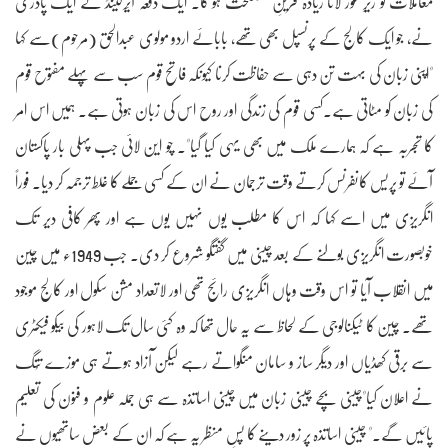
معاملات کو زیرِ غور لانا زیادہ قرینِ مصلحت ہو گا۔ ایک دفعہ آیٔرلینڈ کے ایک پادری
نے، جو ایک کالج کے پرنسپل بھی تھے، بابائے اردو مولوی عبدالحق (مرحوم)سے کہا
"اپنی زبان کی بہت تن دہی سے حفاظت کرنا کیونکہ فاتح قوم سب سے پہلے مفتوح قوم
کی زبان کو مٹاتی ہے۔کسی قوم کی زندگی اور روح اس کی زبان ہوتی ہے۔ ہمیں اس امر
کا تجربہ ہے کہ ہمارے ملک میں بھی یہی کیا گیا"۔ چو این لائی جب پہلی بار پاکستان
آئے تو پریس کانفرنس کرتے وقت ترجمان نے ان کے کسی جملے کا غلط ترجمہ کر دیا۔ فوراً
انگریزی میں اسے کہا کہ اس کا مطلب یوں نہیں یوں ہے اور پھر کافی دیر تک
خوبصورت انگریزی بولنے کے بعد چینی میں گفتگو شروع کر دی۔ جب 1949ء میں چین
میں انقلاب آیا تو اس وقت وہاں انگریزی رائج تھی اور لاتعداد مشن سکول اور کالج موجود
تھے۔ چین کا ٹیکنالوجی کے لحاظ سے یہ حال تھا کہ وہ کئی سال تک لاہور کی بیکو فیکٹری
سے برقی کھڈیاں اور دیگر ساز و سامان منگواتے رہے لیکن آزاد ہوتے ہی موزے تُنگ
نے اعلان کیا"چینی بچے چینی زبان میں چینی اساتذہ سے ہی جملہ علوم و فنون کی تعلیم
پائیں گے۔" چینی اساتذہ پر زور دینے کا پسِ منظر یہ ہے کہ ان کے بعض ساتھیوں نے