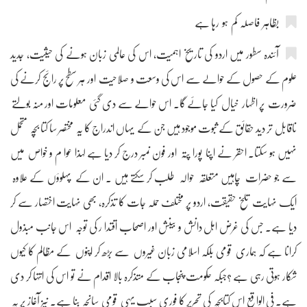
بظاہر فاصلہ کم ہو رہا ہے
آئندہ سطور میں اردو کی تاریخ اہمیت، اس کی عالمی زبان ہونے کی حیثیت، جدید
علوم کے حصول کے حوالے سے اس کی وسعت و صلاحیت اور ہر سطح پر رائج کرنے کی
ضرورت پر اظہار خیال کیا جائے گا۔ اس حوالے سے دی گئی معلومات اور منہ بولتے
ناقابل تر دید حقائق کے ثبوت موجود ہیں جن کے یہاں اندراج کا یہ مختصر سا کتا بچہ متحمل
نہیں ہو سکتا۔ احقر نے اپنا پورا پتہ اور فون نمبر درج کر دیا ہے لہذا عوا م و خواص میں
سے جو حضرات چاہیں متعلقہ حوالہ طلب کر سکتے ہیں ۔ ان کے پہلوؤں کے علاوہ
ایک نہایت تلخ حقیقت، اردو پر مختلف حملہ جات کا تذکرہ، بھی نہایت اختصار سے کر
دیا ہے۔ جس کی غرض اہل دانش و بینش اور اصحاب اقتدا ر کی توجہ اس جانب مبذول
کرانا ہے کہ ہماری قومی بلکہ اسلامی زبان غیروں سے بڑھ کر اپنوں کے مظالم کا کیوں
شکار ہوتی رہی ہے ؟جبکہ حکومت پنجاب کے متذکرہ بالا اقدام نے تو اس کی انتہا کر دی
ہے۔ فی الواقع اس کتابچہ کی تحریر کا فوری سبب یہی قومی سانحہ بنا ہے۔ نیز آغاز پر یہ