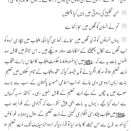
حسن تخلیق کی دھرتی میں جڑیں کیا پھیلیں
تم نے انسان کو گملوں میں سجا رکھا ہے
یہاں انسانوں کو تو خیر گملوں میں سجائے رکھا ہی گیا جبکہ پنجاب میں بیچاری اردو کو
اب گملوں سے نکال پھینکنے کے احکامات صادر ہو چکے ہیں ۔ اس تناظر میں قابل صد
افسوس بات یہ ہے کہ 1851؁میں ایڈمنسٹر یٹو بورڈ حکومت پنجاب کا اجلاس برائے انتخاب
ذریعہ تعلیم ہوا تو سرکار انگریز نے تو یہ فیصلہ کیا کہ متحد ہ پنجاب کے تمام سکولوں میں تعلیم
بذریعہ زبان اردو ہی دی جائے اور اب اسلامی جمہوریہ پاکستان کے سب سے بڑے
صوبے میں یہ بچوں کے لیے ذریعہ تعلیم کے قابل نہیں رہی۔ "ناطقہ سر بہ گریباں
ہے اسے کیا کہیے ؛"یہاں یہ بات بھی پیش نظر رہے کہ آزادی کے فوراً بعد جب
1948؁میں پنجاب یونیورسٹی انکوائری کمیٹی نے ذریعہ تعلیم کے سوال پر دوبارہ غور خوض
کیا اور ہر طرح سے اس مسئلے کا جائزہ لیا تو قرار دیا کہ اردو انٹرمیڈیٹ تک ذریعہ تعلیم ہو