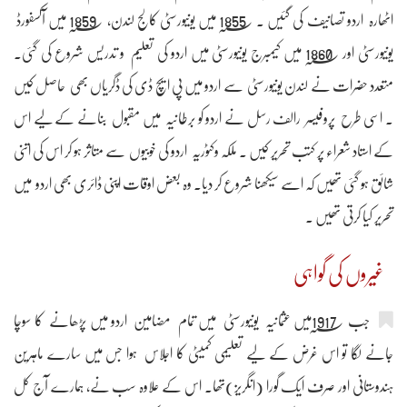
اٹھارہ اردو تصانیف کی گئیں ۔ 1855؁ میں یونیورسٹی کالج لندن، 1859؁ میں آکسفورڈ
یونیورسٹی اور 1860؁ میں کیمبرج یونیورسٹی میں اردو کی تعلیم و تدریس شروع کی گئی۔
متعدد حضرات نے لندن یونیورسٹی سے اردو میں پی ایچ ڈی کی ڈگریاں بھی حاصل کیں
۔ اسی طرح پروفیسر رالف رسل نے اردو کو برطانیہ میں مقبول بنانے کے لیے اس
کے استاد شعراء پر کتب تحریر کیں ۔ ملکہ وکٹوریہ اردو کی خوبیوں سے متاثر ہو کر اس کی اتنی
شائق ہو گئی تھیں کہ اسے سیکھنا شروع کر دیا۔ وہ بعض اوقات اپنی ڈائری بھی اردو میں
تحریر کیا کرتی تھیں ۔
غیروں کی گواہی
جب 1917؁میں عثمانیہ یونیورسٹی میں تمام مضامین اردو میں پڑھانے کا سوچا
جانے لگا تو اس غرض کے لیے تعلیمی کمیٹی کا اجلاس ہوا جس میں سارے ماہرین
ہندوستانی اور صرف ایک گورا (انگریز)تھا۔ اس کے علاوہ سب نے، ہمارے آج کل