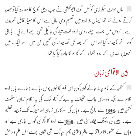
جان مولٹ سیکرٹری کونسل آف ایجوکیشن نے جب دہلی کالج کا معائنہ کیا تو تبصرہ
کرتے ہوئے کہا تھا "یہاں جو اردو میں تعلیم دی جاتی ہے اس کا معیار قابل تعریف
ہے۔ "روس میں بہت پہلے روسی اردو لغت تیار کی جا چکی تھی جسے اے پی۔ بارانی
کود، نے تالیف کیا اور اس کے بعد کئی تصانیف کی گئیں جن میں سے ایک میں
انیسویں صدی کے اردو شعراء کے کلا م کا جائزہ کیا گیا تھا۔
بین الاقوامی زبان
کشمیر کے نام پر نہ جانے کون کون اس قوم کا خون چوس رہا ہے ؟ہمارے ہاں اردو
غلام ہے جبکہ دوسری جانب حقیقت یہ ہے کہ آزاد ملک کی یہ "غلام زبان" مقبوضہ
کشمیر میں 1846؁ سے رائج ہے۔ وہاں کی سرکاری ز بان اور میٹرک تک ذریعہ تعلیم
ہے۔ چین کی پیکنگ یونیورسٹی میں 1956؁سے اردو کا ڈگری کورس جاری ہے اور
وہاں کے مشہور شاعر انتخاب عالم (چینی نام ؛چانگ شی شون )سے اہل علم و دانش