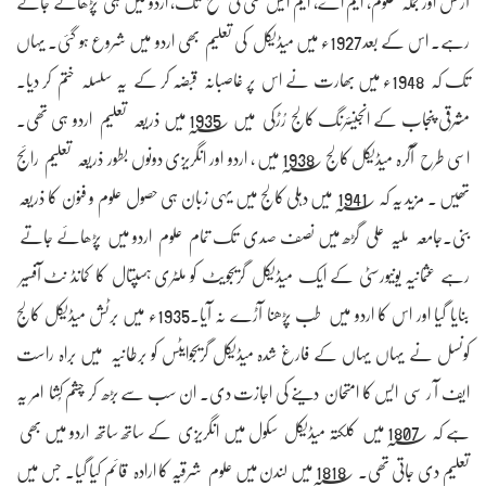
آرٹس اور جملہ علوم، ایم اے، ایم ایس سی کی سطح تک، اردو میں ہی پڑھائے جاتے
رہے۔ اس کے بعد1927ء میں میڈیکل کی تعلیم بھی اردو میں شروع ہو گئی۔ یہاں
تک کہ 1948ء میں بھارت نے اس پر غاصبانہ قبضہ کر کے یہ سلسلہ ختم کر دیا۔
مشرقی پنجاب کے انجینئرنگ کالج رُڑکی میں 1935؁ میں ذریعہ تعلیم اردو ہی تھی۔
اسی طرح آگرہ میڈیکل کالج 1938؁ میں ، اردو اور انگریزی دونوں بطور ذریعہ تعلیم رائج
تھیں ۔ مزید یہ کہ 1941؁ میں دہلی کالج میں یہی زبان ہی حصول علوم و فنون کا ذریعہ
بنی۔جامعہ ملیہ علی گڑھ میں نصف صدی تک تمام علوم اردو میں پڑھائے جاتے
رہے عثمانیہ یونیورسٹی کے ایک میڈیکل گریجویٹ کو ملٹری ہسپتال کا کمانڈ نٹ آفسیر
بنایا گیا اور اس کا اردو میں طب پڑھنا آڑے نہ آیا۔1935ء میں برٹش میڈیکل کالج
کونسل نے یہاں یہاں کے فارغ شدہ میڈیکل گریجوایٹس کو برطانیہ میں براہ راست
ایف آ ر سی ایس کا امتحان دینے کی اجازت دی۔ ان سب سے بڑھ کر چشم کُشا امر یہ
ہے کہ 1807؁ میں کلکتہ میڈیکل سکول میں انگریزی کے ساتھ ساتھ اردو میں بھی
تعلیم دی جاتی تھی۔ 1818؁ میں لندن میں علوم شرقیہ کا ارادہ قائم کیا گیا۔ جس میں