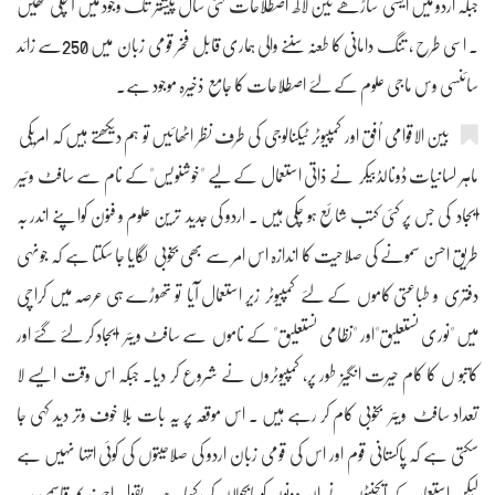
جبکہ اردو میں ایسی ساڑھے تین لاکھ اصطلاحات کئی سال پیشتر تک وجود میں آ چکی تھیں
۔ اسی طرح ، تنگ دامانی کا طعنہ سننے والی ہماری قابل فخر قومی زبان میں 250سے زائد
سائنسی وس ماجی علوم کے لئے اصطلاحات کا جامع ذخیرہ موجود ہے۔
بین الاقوامی اُفق اور کمپیوٹر ٹیکنالوجی کی طرف نظر اٹھائیں تو ہم دیکھتے ہیں کہ امریکی
ماہر لسانیات ڈونالڈبیکر نے ذاتی استعمال کے لیے "خوشنویس"کے نام سے سافٹ وئیر
ایجاد کی جس پر کئی کتب شائع ہو چکی ہیں ۔ اردو کی جدید ترین علوم و فنون کوا پنے اندر بہ
طریق احسن سمونے کی صلاحیت کا اندازہ اس امر سے بھی بخوبی لگایا جا سکتا ہے کہ جونہی
دفتری و طباعتی کاموں کے لئے کمپیوٹر زیر استعمال آیا تو تھوڑے ہی عرصہ میں کراچی
میں "نوری نستعلیق"اور "نظامی نستعلیق" کے ناموں سے سافٹ ویئر ایجاد کر لئے گئے اور
کاتبو ں کا کام حیرت انگیز طور پر، کمپیوٹروں نے شروع کر دیا۔ جبکہ اس وقت ایسے لا
تعداد سافٹ ویئر بخوبی کام کر رہے ہیں ۔ اس موقعہ پر یہ بات بلا خوف وتر دید کہی جا
سکتی ہے کہ پاکستانی قوم اور اس کی قومی زبان اردو کی صلاحیتوں کی کوئی انتہا نہیں ہے
لیکن استعمار کے ایجنٹوں نے ان دونوں کو پابجولاں کر رکھا ہے۔ بقول احمد ندیم قاسمی ؛