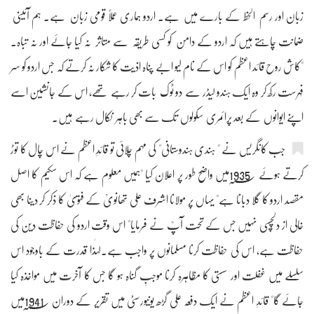
زبان اور رسم الخط کے بارے میں ہے۔ اردو ہماری عملاً قومی زبان ہے۔ ہم آئینی
ضمانت چاہتے ہیں کہ اردو کے دامن کو کسی طریقہ سے متاثر نہ کیا جائے اور نہ تباہ۔
"کاش روح قائد اعظم کو اس کے نام لیو ابے پناہ اذیت کا شکار نہ کرتے کہ جس اردو کو سر
فہرست رکھ کر وہ ایک ہندو لیڈر سے دو ٹوک بات کر رہے تھے، اس کے جانشین اسے
اپنے ایوانوں کے بعد پرائمری سکولوں تک سے بھی باہر نکال رہے ہیں۔
جب کانگریس نے " ہندی ہندوستانی" کی مہم چلائی تو قائدِ اعظم نے اس چال کا توڑ
کرتے ہوئے 1935؁میں واضح طور پر اعلان کیا "ہمیں معلوم ہے کہ اس سکیم کا اصل
مقصد اردو کا گلا دبانا ہے" یہاں پر مولانا اشرف علی تھانویؒ کے فتویٰ کا ذکر کر دینا بھی
خالی از دلچسپی نہیں جس کے تحت آپؒ نے فرمایا" اس وقت اردو کی حفاظت دین کی
حفاظت ہے، اس کی حفاظت کرنا مسلمانوں پر واجب ہے۔لہٰذا قدرت کے باوجود اس
سلسلے میں غفلت اور سستی کا مظاہرہ کرنا موجبِ گناہ ہو گا جس کا آخرت میں مواخذہ کیا
جائے گا" قائدِ اعظم نے ایک دفعہ علی گڑھ یونیورسٹی میں تقریر کے دوران 1941؁میں