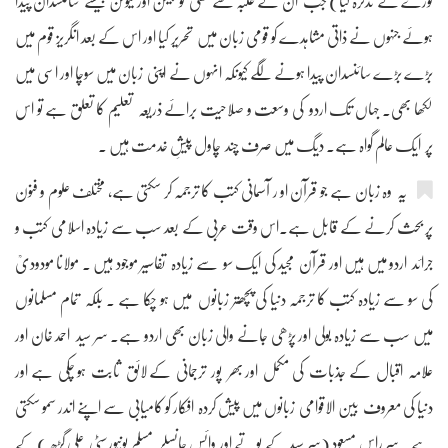
گورے نے تذکرہ کیا) جب ان کے غلبہ سے نکلی تو بیکن اور نیوٹن جیسے سائنسدان پیدا
ہوئے جنہوں نے ذاتی مشاہدے کو قومی زبان میں تحریر کیا اور اس کے بعد انگریز قوم میں
بڑے بڑے سائنسدان پیدا ہونے لگے کیونکہ انہوں نے اپنی زبان میں سوچا اور اسی میں
لکھا بھی۔ جہاں تک اردو کی وسعت و صلاحیت برائے ذریعہ تعلیم کا تعلق ہے تو اس
پر ایک عالم گواہ ہے۔ دیگ میں صرف چند چاول پیشِ خدمت ہیں ۔
یہ وہ زبان ہے جو قرآن او ر آسمانی کتب کا ترجمہ کر سکتی ہے، مختلف علوم و فنون
پر بحث کرنے کے قابل ہے۔اس وقت عربی کے بعد سب سے زیادہ اسلامی کتب و
جرائد اردو میں ہیں اور قرآن مجید کی ایک سو سے زیادہ تفاسیر موجود ہیں ۔ مولانا مودودیؒ
کی سو سے زیادہ کتب کا ترجمہ دنیا کی پچھتر زبانوں میں ہو چکا ہے ۔ بلکہ تمام مسلمانوں
میں سب سے زیادہ بولی اور پڑھی جانے والی زبان بھی اردو ہے۔ سر سید احمد خان اور
علامہ اقبال کے جذبات کی مکمل اور بھر پور ترجمانی کے لائق ثابت ہو چکی ہے اور
دنیا کی معروف بین الاقوامی زبانوں میں پیش کردہ افکار کو کامیابی سے اپنے اندر سمو سکتی
ہے۔ سر راس مسعود (سر سید کے پوتے اور وائس چانسلر مسلم یونیورسٹی علی گڑھ )کے