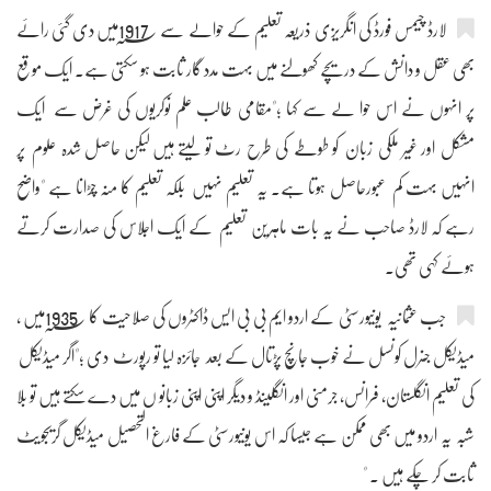
لارڈ چیمس فورڈ کی انگریزی ذریعہ تعلیم کے حوالے سے 1917؁میں دی گئی رائے
بھی عقل و دانش کے دریچے کھولنے میں بہت مدد گار ثابت ہو سکتی ہے۔ ایک موقع
پر انہوں نے اس حوا لے سے کہا ؛"مقامی طالب علم نوکریوں کی غرض سے ایک
مشکل اور غیر ملکی زبان کو طوطے کی طرح رٹ تو لیتے ہیں لیکن حاصل شدہ علوم پر
انہیں بہت کم عبورحاصل ہوتا ہے۔ یہ تعلیم نہیں بلکہ تعلیم کا منہ چڑانا ہے "واضح
رہے کہ لارڈ صاحب نے یہ بات ماہرین تعلیم کے ایک اجلاس کی صدارت کرتے
ہوئے کہی تھی۔
جب عثمانیہ یونیورسٹی کے اردو ایم بی بی ایس ڈاکٹروں کی صلاحیت کا 1935؁میں ،
میڈیکل جنرل کونسل نے خوب جانچ پڑتال کے بعد جائزہ لیا تو رپورٹ دی ؛"اگر میڈیکل
کی تعلیم انگلستان، فرانس، جرمنی اور انگلینڈ و دیگر اپنی اپنی زبانو ں میں دے سکتے ہیں تو بلا
شبہ یہ اردو میں بھی ممکن ہے جیسا کہ اس یونیورسٹی کے فارغ التحصیل میڈیکل گریجویٹ
ثابت کر چکے ہیں ۔ "