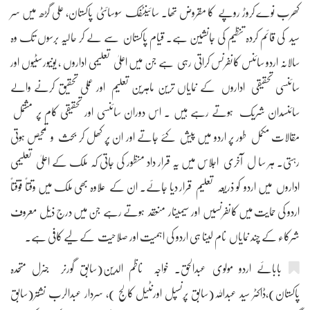
کھرب نوے کروڑ روپے کا مقروض تھا۔ سائینٹفک سوسائٹی پاکستان، علی گڑھ میں سر
سید کی قائم کردہ تنظیم کی جانشین ہے۔ قیام پاکستان سے لے کر حالیہ برسوں تک وہ
سالانہ اردو سائنس کانفرنس کراتی رہی ہے جن میں اعلیٰ تعلیمی اداروں ، یونیورسٹیوں اور
سائنسی تحقیقی اداروں کے نمایاں ترین ماہرین تعلیم اور عملی تحقیق کرنے والے
سائنسدان شریک ہوتے رہے ہیں ۔ اس دوران سائنسی اور تحقیقی کام پر مشتمل
مقالات مکمل طور پر اردو میں پیش کئے جاتے اور ان پر کھل کر بحث و تمحیص ہوتی
رہتی۔ ہر سا ل آخری اجلاس میں یہ قرار داد منظور کی جاتی کہ ملک کے اعلیٰ تعلیمی
اداروں میں اردو کو ذریعہ تعلیم قرار دیا جائے۔ ان کے علاوہ بھی ملک میں وقتاً فوقتاً
اردو کی حمایت میں کانفرنسیں اور سیمینار منعقد ہوتے رہے جن میں درج ذیل معروف
شرکاء کے چند نمایاں نام لینا ہی اردو کی اہمیت اور صلاحیت کے لیے کافی ہے۔
بابائے اردو مولوی عبدالحق۔ خواجہ ناظم الدین(سابق گورنر جنرل متحدہ
پاکستان)،ڈاکٹر سید عبداللہ(سابق پرنسپل اورنٹیل کالج )، سردار عبدالرب نشتر(سابق