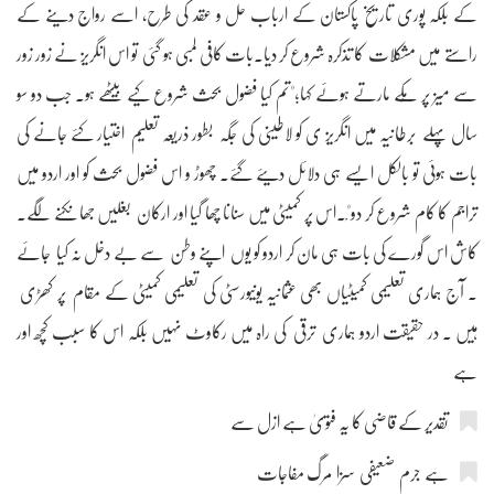
کے بلکہ پوری تاریخ پاکستان کے ارباب حل و عقد کی طرح، اسے رواج دینے کے
راستے میں مشکلات کا تذکرہ شروع کر دیا۔بات کافی لمبی ہو گئی تو اس انگریز نے زور زور
سے میز پر مُکے مارتے ہوئے کہا؛"تم کیا فضول بحث شروع کیے بیٹھے ہو۔ جب دو سو
سال پہلے برطانیہ میں انگریز ی کو لاطینی کی جگہ بطور ذریعہ تعلیم اختیار کئے جانے کی
بات ہوئی تو بالکل ایسے ہی دلائل دیئے گئے۔ چھوڑ و اس فضول بحث کو اور اردو میں
تراجم کا کام شروع کر دو"ْ۔اس پر کمیٹی میں سنانا چھا گیا اور ارکان بغلیں جھانکنے لگے۔
کاش اس گورے کی بات ہی مان کر اردو کو یوں اپنے وطن سے بے دخل نہ کیا جائے
۔ آج ہماری تعلیمی کمیٹیاں بھی عثمانیہ یونیورسٹی کی تعلیمی کمیٹی کے مقام پر کھڑی
ہیں ۔ در حقیقت اردو ہماری ترقی کی راہ میں رکاوٹ نہیں بلکہ اس کا سبب کچھ اور
ہے
تقدیر کے قاضی کا یہ فتویٰ ہے ازل سے
ہے جرم ضعیفی سزا مرگ مفاجات