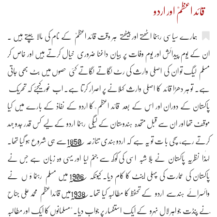
قائد اعظمؒ اور اردو
ہمارے سیاسی رہنما اٹھتے اور بیٹھتے ہر وقت قائد اعظمؒ کے نام کی مالا جپتے ہیں ۔
ان کے یوم پیدائش اور یوم وفات پر بیان داغنا ضروری خیال کرتے ہیں اور خاص کر
مسلم لیگ تو ان کی اصلی وارث کی رٹ لگاتے لگاتے کئی حصوں میں بٹ بھی جاتی
ہے۔ تو ہر دھڑا قائد کا اصلی وارث کہلانے پر اصرار کرتا ہے۔ اب غور کیجئے کہ تحریک
پاکستان کے دوران اور اس کے بعد قائد اعظم ؒ کا اردو کے نفاذ کے بارے میں کیا
موقف تھا اور ان سے قبل متحدہ ہندوستان کے لیگی رہنما اردو کے لیے کس قدر جدو جہد
کرتے رہے، سچی با ت تو یہ ہے کہ اردو ہندی تنازعہ 1850؁سے ہی شروع ہو گیا تھا۔
لہٰذا نظریہ پاکستان نے بلا شبہ اسی کی کوکھ سے جنم لیا اور یہی وہ زبان ہے جس نے
پاکستان کی عمارت کی پہلی اینٹ کا کام دیا۔ کیونکہ 1906؁ میں مسلم رہنما ؤ ں نے
وائسرائے ہندسے اردو کے تحفظ کا مطالبہ کیا تھا۔1938؁میں قائداعظم محمد علی جناح
ؒنے پنڈت جو اہر لال نہرو کے ایک استفسار پر جواب دیا۔ "مسلمانوں کا ایک اور مطالبہ