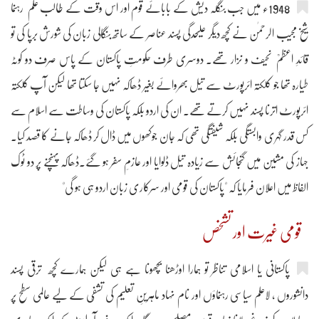
1948ء میں جب بنگلہ دیش کے بابائے قوم اور اس وقت کے طالب علم رہنما
شیخ مجیب الرحمٰن نے کچھ دیگر علیحدگی پسند عناصر کے ساتھ بنگالی زبان کی شورش برپا کی تو
قائدِ اعظمؒ نحیف و نزار تھے۔ دوسری طرف حکومتِ پاکستان کے پاس صرف دو کوٹہ
طیارہ تھا جو کلکتہ ائرپورٹ سے تیل بھروائے بغیر ڈھاکہ نہیں جا سکتا تھا لیکن آپ کلکتہ
ائرپورٹ اترنا پسند نہیں کرتے تھے۔ ان کی اردو بلکہ پاکستان کی وساطت سے اسلام سے
کس قدر گہری وابستگی بلکہ شیفتگی تھی کہ جان جوکھوں میں ڈال کر ڈھاکہ جانے کا قصد کیا۔
جہاز کی مشین میں گنجائش سے زیادہ تیل ڈلوایا اور عازمِ سفر ہو گئے۔ڈھاکہ پہنچنے پر دو ٹوک
الفاظ میں اعلان فرمایا کہ "پاکستان کی قومی اور سرکاری زبان اردو ہی ہو گی"
قومی غیرت اور تشخص
پاکستانی یا اسلامی تناظر تو ہمارا اوڑھنا بچھونا ہے ہی لیکن ہمارے کچھ ترقی پسند
دانشوروں ، لاعلم سیاسی رہنماؤں اور نام نہاد ماہرینِ تعلیم کی تشفّی کے لیے عالمی سطح پر