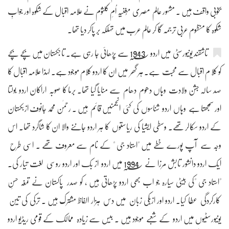
بخوبی واقف ہیں ۔ مشہور عالم مصری مُغنیہ اُمِ کلثوم نے علامہ اقبال کے شکوہ اور جوابِ
شکوہ کا منظوم عربی ترجمہ گا کر عالم عرب میں تہلکہ بر پاکر دیا تھا۔
تاشقند یونیورسٹی میں اردو 1943؁ سے پڑھائی جا رہی ہے۔ تاجکستان میں بچے بچے
کو کلا م اقبال سے محبت ہے۔ ہر گھر میں ان کا اردو کلام موجود ہے۔ لہذا علامہ اقبال کا
صد سالہ جشن ولادت وہاں دھوم دھام سے منایا گیا تھا۔ برما کا صوبہ اراکان اردو بولتا
اور سمجھتا ہے وہاں اردو شناسوں کی کئی انجمنیں قائم ہیں ۔ رحمٰن محمد جانوف ازبکستان
کے اردو سکالر تھے۔ وسطی ایشیا کی ریاستوں کا ہر اردو جاننے والا ان کا شاگرد تھا۔ اس
وجہ سے آپ پورے خطے میں "استاد جی " کے نام سے معروف تھے ۔ اسی طرح
ایک اردو دانشور تابش مرزا نے 1994؁ میں اردو از بک اور اردو روسی لغت تیار کی۔
"استاد جی "کی بیٹی سیارہ جو اب بھی اردو پڑھاتی ہیں ، کو صدر پاکستان نے تمغہ حسنِ
کارکردگی عطا کیا۔ اردو اور ازبکی زبان میں دس ہزار الفاظ مشترک ہیں ۔ ترکی کی تین
یونیورسٹیوں میں اردو کے شعبے موجود ہیں ۔ بیس سے زیادہ ممالک کے قومی ریڈیو اردو