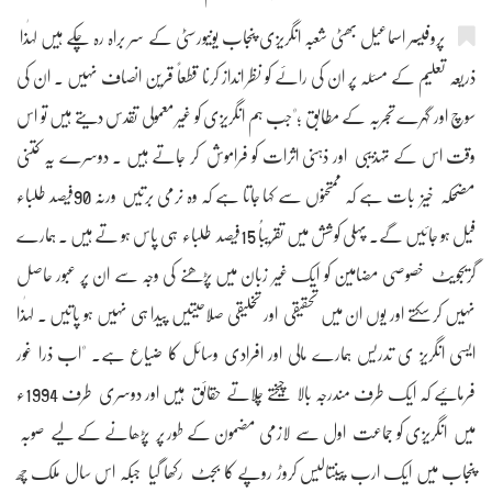
پروفیسر اسماعیل بھٹی شعبہ انگریزی پنجاب یونیورسٹی کے سر براہ رہ چکے ہیں لہٰذا
ذریعہ تعلیم کے مسئلہ پر ان کی رائے کو نظر انداز کرنا قطعاً قرین انصاف نہیں ۔ ان کی
سوچ اور گہرے تجربہ کے مطابق ؛"جب ہم انگریزی کو غیر معمولی تقدس دیتے ہیں تو اس
وقت اس کے تہذیبی اور ذہنی اثرات کو فراموش کر جاتے ہیں ۔ دوسرے یہ کتنی
مضحکہ خیز بات ہے کہ ممتحنوں سے کہا جاتا ہے کہ وہ نرمی برتیں ورنہ 90فیصد طلباء
فیل ہو جائیں گے۔ پہلی کوشش میں تقریباُ 15فیصد طلباء ہی پاس ہو تے ہیں ۔ ہمارے
گریجویٹ خصوصی مضامین کو ایک غیر زبان میں پڑھنے کی وجہ سے ان پر عبور حاصل
نہیں کر سکتے اور یوں ان میں تحقیقی اور تخلیقی صلاحیتیں پیدا ہی نہیں ہو پاتیں ۔ لہٰذا
ایسی انگریز ی تدریس ہمارے مالی اور افرادی وسائل کا ضیاع ہے۔ "اب ذرا غور
فرمائیے کہ ایک طرف مندرجہ بالا چیختے چلاتے حقائق ہیں اور دوسری طرف 1994ء
میں انگریزی کو جماعت اول سے لازمی مضمون کے طور پر پڑھانے کے لیے صوبہ
پنجاب میں ایک ارب پینتالیس کروڑ روپے کا بجٹ رکھا گیا جبکہ اس سال ملک چھ