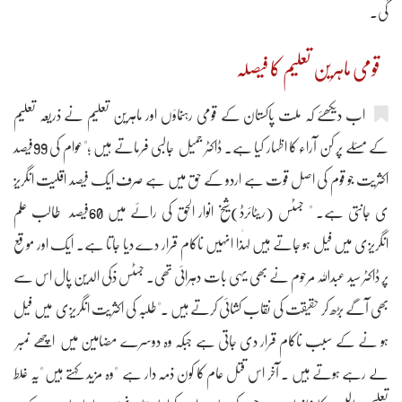
گی۔
قومی ماہرین تعلیم کا فیصلہ
اب دیکھئے کہ ملت پاکستان کے قومی رہنماؤں اور ماہرین تعلیم نے ذریعہ تعلیم
کے مسئلے پر کن آراء کا اظہار کیا ہے۔ ڈاکٹر جمیل جالبی فرماتے ہیں ؛"عوام کی 99فیصد
اکثریت جو قوم کی اصل قوت ہے اردو کے حق میں ہے صرف ایک فیصد اقلیت انگریز
ی جانتی ہے۔ " جسٹس (ریٹائرڈ)شیخ انوار الحق کی رائے میں 60فیصد طالب علم
انگریزی میں فیل ہو جاتے ہیں لہٰذا انہیں ناکام قرار دے دیا جاتا ہے۔ ایک اور موقع
پر ڈاکٹر سید عبداللہ مرحوم نے بھی یہی بات دہرائی تھی۔ جسٹس ذکی الدین پال اس سے
بھی آگے بڑھ کر حقیقت کی نقاب کشائی کرتے ہیں ۔"طلبہ کی اکثریت انگریزی میں فیل
ہو نے کے سبب ناکام قرار دی جاتی ہے جبکہ وہ دوسرے مضامین میں اچھے نمبر
لے رہے ہوتے ہیں ۔ آخر اس قتل عام کا کون ذمہ دار ہے "وہ مزید کہتے ہیں "یہ غلط