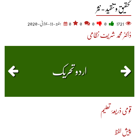
تحقیق و تنقید - نثر
1721
0
0
0
0
ہفتہ-11-جولائی-2020
ڈاکٹر محمد شریف نظامی
اردو تحریک
قومی ذریعۂ تعلیم
پیش لفظ