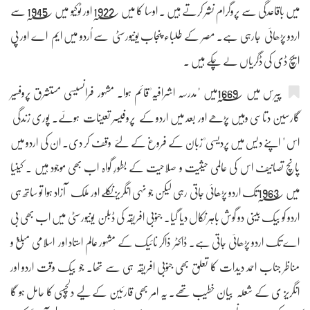
میں باقاعدگی سے پروگرام نشر کرتے ہیں ۔ اوسا کا میں 1922؁ اور ٹوکیو میں 1945؁ سے
اردو پڑھائی جارہی ہے۔ مصر کے طلباء پنجاب یونیورسٹی سے اُردو میں ایم اے اور پی
ایچ ڈی کی ڈگریاں لے چکے ہیں ۔
پیرس میں 1669؁میں "مدرسہ اشرافیہ"قائم ہوا۔ مشہور فرانسیسی مستشرق پروفسیر
گارسین دتاسی وہیں پڑھے اور بعد میں اردو کے پروفیسر تعینات ہوئے۔ پوری زندگی
اس " اپنے دیس میں پردیسی"زبان کے فروغ کے لئے وقف کر دی۔ ان کی اردو میں
پانچ تصانیف اس کی عالمی حیثیت و صلاحیت کے بطورِ گواہ اب بھی موجود ہیں ۔ کینیا
میں 1963؁تک اردو پڑھائی جاتی رہی لیکن جو نہی انگریز نکلے اور ملک آزاد ہوا تو ساتھ ہی
اردو کو بیک بینی دو گوش باہر نکال دیا گیا۔ جنوبی افریقہ کی ڈبلن یونیورسٹی میں اب بھی بی
اے تک اردو پڑھائی جاتی ہے۔ ڈاکٹر ذاکر نائیک کے مشہور عالم استاد اور اسلامی مبلغ و
مناظر جناب احمد دیدات کا تعلق بھی جنوبی افریقہ ہی سے تھا۔ جو بیک وقت اردو اور
انگریز ی کے شعلہ بیان خطیب تھے۔ یہ امر بھی قارئین کے لیے دلچسپی کا حامل ہو گا