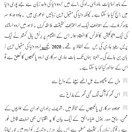
کے ماہر لسانیات ماؤریسی۔او کی رائے میں "اردو دنیا کی واحد زبان ہے جسے پوری دنیا
میں رائج کیا جا سکتا ہے۔ کیونکہ دنیا کی مقبول ترین زبانیں ادھوری ہیں "۔جادو وہ جو سر
چڑھ کر بولے، کے مترادف ایک اور اعترافِ حقیقت ملاحظہ کریں ۔ لاہور میں اردو اساتذہ
کی ایک ایجوکیشن کانفرنس کا انعقاد ہوا۔ اس کے اختتام پر برٹش ہائی کمشنر نے ایک
پریس ریلیز جاری کی جس کے الفاظ یہ تھے۔ 2020"؁تک اردو دنیا کی مقبول ترین ز
بان بن جائے گی۔"البتہ جہاں تک بات ہماری سرکاری اردو پالیسیوں کا تعلق ہے تو
اس کے سوا اور کیا کہا جا سکتا ہے۔
دل کے پھپھولے جل اٹھے سینے کے داغ سے
اس گھر کو آگ لگ گئی گھر کے چراغ سے
موجودہ سرکاری پالیسیوں کے تناظر میں ، شریف برادران اور ان کے حواریوں کے
محسن، سابق صدر جنرل ضیاء الحق کے ایک بیان کا یہ اقتباس بھی نہایت قابل غور
ہے ؛"قومی زبان کی حیثیت مسلمہ ہے اس لئے درس و تدریس کو اردو میں ہی اپنانا