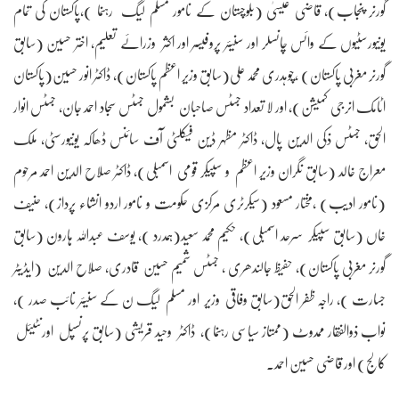
گورنر پنجاب)، قاضی عیسیٰ (بلوچستان کے نامور مسلم لیگ رہنما )،پاکستان کی تمام
یونیورسٹیوں کے وائس چانسلر اور سنیئر پروفیسر اور اکثر وزرائے تعلیم، اختر حسین (سابق
گورنر مغربی پاکستان) ،چوہدری محمد علی(سابق وزیر اعظم پاکستان)، ڈاکٹر انور حسین(پاکستان
اٹامک انرجی کمیشن)، اور لا تعداد جسٹس صاحبان بشمول جسٹس سجاد احمد جان، جسٹس انوار
الحق، جسٹس ذکی الدین پال، ڈاکٹر مظہر ڈین فیکلٹی آف سائنس ڈھاکہ یونیورسٹی، ملک
معراج خالد (سابق نگران وزیر اعظم و سپیکر قومی اسمبلی)، ڈاکٹر صلاح الدین احمد مرحوم
(نامور ادیب) ،مختار مسعود (سیکرٹری مرکزی حکومت و نامور اردو انشاء پرداز)، حنیف
خاں (سابق سپیکر سرحد اسمبلی)، حکیم محمد سعید(ہمدرد )، یوسف عبداللہ ہارون (سابق
گورنر مغربی پاکستان)، حفیظ جالندھری ، جسٹس شمیم حسین قادری، صلاح الدین (ایڈیٹر
جسارت )، راجہ ظفر الحق(سابق وفاقی وزیر اور مسلم لیگ ن کے سنیئر نائب صدر )،
نواب ذوالفقار ممدوٹ (ممتاز سیاسی رہنما)، ڈاکٹر وحید قریشی (سابق پرنسپل اورنٹیئل
کالج) اور قاضی حسین احمد۔