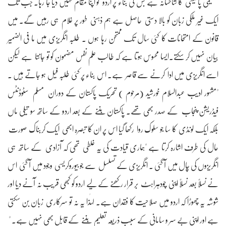
تعلیمی پالیسی کا شاخسانہ ہے جس کی بناء پر اردو کو اپنا مقام نہیں دیا جا رہا۔ جب تک
ایک غیر ملکی زبان کو بالا دستی حاصل ہے ہم ذہنی طور پر غلام ہی رہیں گے۔ میں
قانون کے امتحانات کا کئی سال تک ممتحن رہا ہوں ۔ طلبہ انگریزی میں ما فی الضمیر
بیان نہیں کر سکتے۔ایسا محسوس ہوتا ہے کہ طالب علم نفس مضمون کو تو جانتا ہے لیکن
اسے انگریزی میں ادا کرنے سے قاصر ہے۔ اس بناء پر کئی طلبہ فیل ہو جاتے ہیں ۔
"مشہور ادیب عبدالسلام خورشید (مرحوم ) تحریک پاکستان کے دوران مسلم سٹوڈنٹس
فیڈریشن پنجاب کے صدر بھی تھے۔ پاکستان بننے کے بعد اردو کے ساتھ سو تیلی ماں
بلکہ ایک لونڈی کا سا جو سلوک روا رکھا گیا اس پر ان کا تبصرہ ابھی ایک کربناک صورت
حال کی طرف اشارہ کرتا ہے "ہماری قیادت کی یہ غلطی تھی کہ آزادی کے ساتھ ہی
انگریزوں کی چال میں آ گئی ۔ انگریزی کے تسلسل سے جو بیوروکریسی وجود میں آ گئی اس
نے نسلاً بعد نسلاً اپنی چودہراہٹ بر قرار رکھنے کے لیے اردو کو کبھی قریب نہ آنے دیا اور
شوشہ یہ چھوڑا کہ اردو میں صلاحیت کا فقدان ہے۔ لہٰذا یہ نہ تو سرکاری زبان بن سکتی
ہے اور اپنی بے سر و سامانی کے سبب ذریعہ تعلیم بننے کے قابل بھی نہیں ہے۔ "