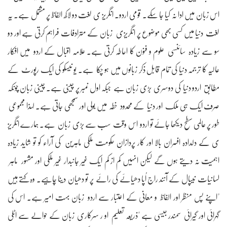
اس زبان میں ادا نہ کیا جا سکے۔ قومی اردو۔ انگریز ی لغت دو لاکھ الفاظ پر مشتمل ہے۔ یہ
لغت دنیا میں کسی بھی موضوع پر انگریزی زبان کے مترادفات فراہم کرتی ہے اور دو
سو سے زیادہ سائنسی علوم و فنون کا احاطہ کرتی ہے۔ علامہ اقبال کے اردو میں افکار
عالیہ کا ترجمہ دنیا کی تمام قابل ذکر زبانوں میں ہو چکا ہے۔ یو نیسکو کی ایک رپورٹ کے
مطابق اردو دنیا کی دوسری بڑی زبان ہے جبکہ اول نمبر پر چینی ہے۔ چینی زبان چونکہ
صرف ایک ہی ملک اور دنیا کے محدود خطہ میں بولی اور سمجھی جاتی ہے۔ لہذا مجموعی
طور پر عالمی سطح دیکھا جائے تو اردو اس وقت سب سے بڑی زبان ہے۔ ہمارے انگریز
ی کے دلدادہ افسران بالا اور کار پردازانِ حکومت ملکی ماہرین کی آراء کو تو شاید زیادہ
اہمیت نہ دیتے ہوں گے لیکن انہیں کم از کم ایک غیر جانبدار غیر ملکی اور مشہور ماہر
لسانیات نیپال کے آنند راج اُپا دھیائے کی رائے پر تو دھیان دینا چاہیے۔ وہ کہتے ہیں
"اپنے پس منظر اور الفاظ و معانی کے اعتبار سے اردو زبان بہت امیر ہے۔ اس کی
گہرائی اور گیرائی سمندر جیسی ہے "ذریعہ تعلیم او ر سرکاری زبان کے حوالے سے اٹلی