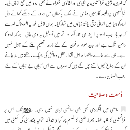
کہ امریکی، چینی، فرانسیسی، پر تگیزی اور اطالوی شعراء نے بھی اردو میں طبع آزمائی کی۔
فرانسیسی پروفیسر گارسین دتاسی نے ملک پاکستان میں در در کے دھکے کھانے والی
اردو کو دنیا میں انتہائی ترقی یافتہ زبانوں میں شمار کیا۔ یہاں قابل غور یہ افسوسناک امر ہے
کہ ہر بار جب اردو پر اپنے ہی حملہ آور ہوتے ہیں تو دلیل یہ دی جاتی ہے کہ اردو کا
دامن تنگ ہے اور جدید علوم و فنون کے لئے ذریعہ تعلیم بننے کے قابل نہیں
ہے۔ جن سے ہمارے دانشور اور اہل اقتدار عقل و دانش کی بھیک مانگتے ہیں نہ جانے
ان کے دماغ کیوں اتنے چل گئے ہیں کہ صدیوں سے اس "زبانِ بے زبان"کے لئے
رطب اللسان رہے۔
وُسعت و صلاحیت
ماضی میں انگریزی کبھی بھی سائنسی زبان نہیں رہی۔ 1500؁تک اس پر
فرانسیسی کا غلبہ تھا۔ پھر لا طینی کا طلسم چھا گیا (جیسا کہ عثمانیہ یونیورسٹی کی کمیٹی میں