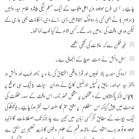
چاہیے۔ "اسی طرح موجودہ وزیر اعلیٰ پنجاب کے ایک مسلم لیگی پیشرو غلام حیدر وائیں
(مرحوم ) نے بھی کئی بار دو ٹوک الفاظ میں یہی رائے دی، احکامات بھی جاری کئے
لیکن وہ ہی وقت کی رو میں بہہ گئے۔ کسی شاعر نے کیا خوب کہا تھا۔
غیر ممکن ہے کہ حالات کی گُتھی سلجھے
" اہلِ دانش"نے بہت سوچ کے الجھائی ہے۔
اردو کی مندرجہ بالا خوبیوں اور قرار واقعی استحقاق کی بنا ء پر نامور ادیب اور دانش ور
ڈاکٹر سید عبداللہ، سابق پرنسپل اورنٹیل کالج نے دورانِ حیات (ایک ہی موقع پر
)پچاس لاکھ پاکستانیوں کے دستخطوں پر مشتمل محضر نامہ، اس وقت کے صدرِ مملکت کی
خدمت میں پیش کیا کہ اس "مظلوم " پر مشق ستم کا سلسلہ اب ختم ہونا چاہیے۔ یونیسکو کی
ایک رپورٹ کے مطابق اگر کسی زبان میں تین سے چار لاکھ تک اصطلاحات کا ذخیرہ
موجود ہو تو وہ بڑے اعتماد کے ساتھ ہر قسم کے علوم و فنون کا ذریعہ تعلیم بن سکتی ہے