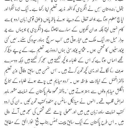
بقول"ہندوستان "جس نے انگریزی کو بطور ذریعہ تعلیم اپنا رکھا ہے۔ ایک ایسا لنگڑا اور
اپاہج معلوم ہوتا ہے جو اللہ تعالیٰ کے دیئے ہوئے ہاتھ پاؤں (اپنی قومی زبان اردو )سے
کام نہیں لیتا بلکہ وہ ان لکڑیوں کے سہارے اچھلتا ہے (انگریزی) جو یہاں سے چھ
ہزار میل دور ایک ملک میں تیار ہوتی ہیں "اب سر تیج بہادر سپرو کی سنئے۔ "میں کئی
یونیورسٹیوں کا ممتحن ہوں ۔ عثمانیہ یونیورسٹی جہاں اردو ذریعہ تعلیم ہے، کے پرچے دیکھ کر
مجھے احساس ہوتا ہے کہ اس کے طلباء جو کچھ لکھتے ہیں سمجھ کر لکھتے ہیں جبکہ دوسرے
صرف رٹا لگاتے اور یہی کچھ تحریر کرتے ہیں ۔ "اس ضمن میں سابق وفاقی وزیر تعلیم
ڈاکٹر افضل کے خیالات ملاحظہ ہوں ۔ "اردو میڈیم میں پڑھے ہوئے طلباء کے نتائج
انگلش میڈیم والوں سے بہتر ہوتے ہیں "۔ڈاکٹر محمود عالم پاکستان کے نہایت مشہور ماہر
امراض قلب تھے۔ انہوں نے میڈیکل سائنس پر متعدد کتب تحریر کیں ۔ ان کی اردو
کتب نہایت سادہ زبان میں ہیں اور معمولی پڑھے لکھے شخص کی سمجھ میں آنے والی
ہیں ۔ اس طرح پاکستان کے ایک سابق چیف جسٹس جناب شیخ انوار الحق کے مطابق