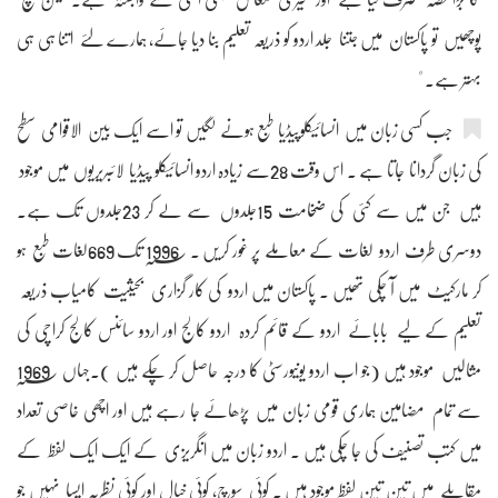
پوچھیں تو پاکستان میں جتنا جلد اردو کو ذریعہ تعلیم بنا دیا جائے، ہمارے لئے اتنا ہی ہی
بہتر ہے۔ "
جب کسی زبان میں انسائیکلوپیڈیا طبع ہونے لگیں تو اسے ایک بین الاقوامی سطح
کی زبان گردانا جاتا ہے ۔ اس وقت 28سے زیادہ اردو انسائیکلو پیڈیا لائبریریوں میں موجود
ہیں جن میں سے کئی کی ضخامت 15جلدوں سے لے کر 23جلدوں تک ہے۔
دوسری طرف اردو لغات کے معاملے پر غور کریں ۔ 1996؁ تک 669لغات طبع ہو
کر مارکیٹ میں آ چکی تھیں ۔ پاکستان میں اردو کی کار گزاری بحیثیت کامیاب ذریعہ
تعلیم کے لیے بابائے اردو کے قائم کردہ اردو کالج اور اردو سائنس کالج کراچی کی
مثالیں موجود ہیں (جو اب اردو یونیورسٹی کا درجہ حاصل کر چکے ہیں )۔جہاں 1969؁
سے تمام مضامین ہماری قومی زبان میں پڑھائے جا رہے ہیں اور اچھی خاصی تعداد
میں کتب تصنیف کی جا چکی ہیں ۔ اردو زبان میں انگریزی کے ایک ایک لفظ کے
مقابلے میں تین تین لفظ موجود ہیں ۔ کوئی سوچ، کوئی خیال اور کوئی نظریہ ایسا نہیں جو