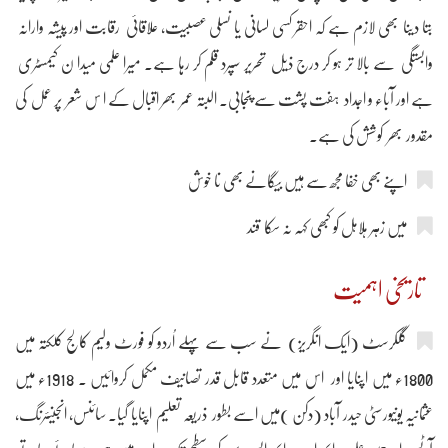
بتا دینا بھی لازم ہے کہ احقر کسی لسانی یا نسلی عصبیت، علاقائی رقابت اور پیشہ وارانہ
وابستگی سے بالا تر ہو کر درج ذیل تحریر سپرد قلم کر رہا ہے۔ میرا علمی میدا ن کیمسٹری
ہے اور آباء و اجداد ہفت پشت سے پنجابی۔ البتہ عمر بھر اقبال کے ا س شعر پر عمل کی
مقدور بھر کوشش کی ہے۔
اپنے بھی خفا مجھ سے ہیں بیگانے بھی نا خوش
میں زہر ہلاہل کو کبھی کہہ نہ سکا قند
تاریخی اہمیت
گلکرسٹ (ایک انگریز) نے سب سے پہلے اُردو کو فورٹ ولیم کالج کلکتہ میں
1800ء میں اپنایا اور اس میں متعدد قابل قدر تصانیف مکمل کروائیں ۔ 1918ء میں
عثمانیہ یونیورسٹی حیدر آباد (دکن )میں اسے بطور ذریعہ تعلیم اپنایا گیا۔ سائنس، انجینئرنگ،