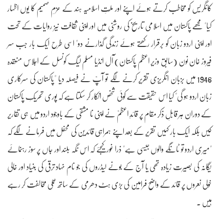
کانگریس کو مخاطب کرتے ہوئے اپنے اور ملّتِ اسلامیہ ہند کے عزمِ صمیم کا یوں اظہار
کیا" مجھے پاکستان میں اسلامی تاریخ کی روشنی میں اور اپنی ثقافت نیز روایات کے تحت
اور اپنی اردو زبان کو برقرار رکھتے ہوئے زندگی گذارنے دو" اسی طرح ایک بار جب سر
فیروز خان نون (سابق وزیر اعظم پاکستان) آل انڈیا مسلم لیگ کونسل کے اجلاس منعقدہ
1946 میں بزبان انگریزی تقریر کرنے لگے تو آپؒ نے فیصلہ دیا "پاکستان کی سرکاری
زبان اردو ہو گی" کیا اس حقیقت سے کوئی شخص انکار کر سکتا ہے کہ پوری تحریکِ پاکستان
کے دوران ہر قابلِ ذکر مقام پر قائدِ اعظمؒ نے اپنی نا مشقی کے باوجود اردو میں ہی تقاریر
کیں بلکہ ایک بار کہیں تقریر کے بعد اپنے ہمراہی قائدین کی محفل میں فرمانے لگے کہ
"میری اردو تو ٹانگے والوں جیسی ہے" ذرا غور کیجئے کہ اس نگہ بلند اور جاں پر سوز رہنمائے
یگانہ کی بصیرت زیادہ تھی یا آج کے بونے لیڈروں کی جو نام نہاد ترقی کی بنیاد اور خالی
خولی نعروں پر قائد کے واضح فرامین کی بڑی ہٹ دھرمی کے ساتھ عملی مخالفت کر رہے
ہیں ۔