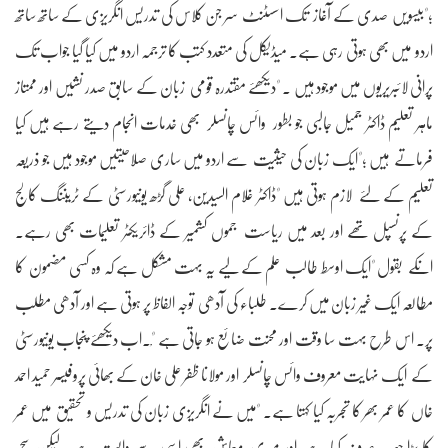
؛"بیسویں صدی کے آغاز تک اسسٹنٹ سر جن کلاس کی تدریس انگریزی کے ساتھ ساتھ
اردو میں بھی ہوتی رہی ہے۔ میڈیکل کی متعدد کتب کا ترجمہ اردو میں کیا گیا جواب تک
پرانی لائبریریوں میں موجود ہیں ۔ "دیکھئے مقتدرہ قومی زبان کے سابق صدر نشیں اور ممتاز
ماہر تعلیم ڈاکٹر جمیل جالبی جو بطور وائس چانسلر بھی خدمات انجام دیتے رہے ہیں کیا
فرماتے ہیں ؛"ایک زبان کی حیثیت سے اردو میں ساری صلاحیتیں موجود ہیں جو ذریعہ
تعلیم کے لئے لازم ہوتی ہیں "ڈاکٹر غلام السیدین، علی گڑھ یونیورسٹی کے ٹریننگ کالج
کے پرنسپل تھے اور بعد میں ریاست جموں کشمیر کے ڈائریکٹر تعلیمات بھی رہے۔
انکے بقول "ایک اوسط طالب علم کے لیے یہ بہت مشکل ہے کہ وہ کسی مضمون کا
مطالعہ ایک غیر زبان میں کرے۔ طلباء کی آدھی توجہ الفاظ پر ہوتی ہے اور آدھی مطلب
پر۔ اس طرح بہت سا وقت اور محنت ضائع ہو جاتی ہے "ْ۔اب دیکھئے پنجاب یونیورسٹی
کے ایک نہایت معروف وائس چانسلر اور مولانا ظفر علی خان کے بھائی پروفیسر حمید احمد
خاں کا عمر بھر کا تجربہ کیا کہتا ہے۔ "میں نے انگریزی زبان کی تدریس و تحقیق میں عمر
کا بڑا حصہ صرف کیا ہے اور میری معاش بھی اسی سے وابستہ ہے۔ لیکن سچ