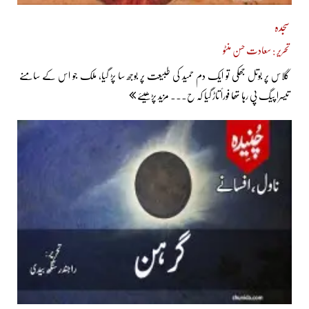
سجدہ
تحریر : سعادت حسن منٹو
گلاس پر بوتل جھکی تو ایک دم حمید کی طبیعت پر بوجھ سا پڑ گیا، ملک جو اس کے سامنے
تیسرا پیگ پی رہا تھا فوراً تاڑ گیا کہ ح... مزید پڑھیئے