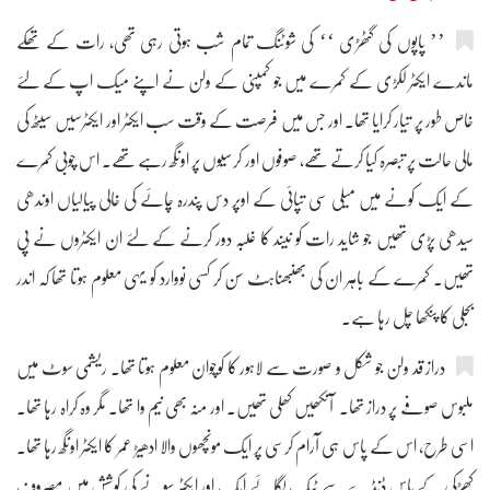
’’ پاپوں کی گٹھڑی ‘‘ کی شوٹنگ تمام شب ہوتی رہی تھی، رات کے تھکے
ماندے ایکٹر لکڑی کے کمرے میں جو کمپنی کے ولن نے اپنے میک اپ کے لئے
خاص طور پر تیار کرایا تھا۔ اور جس میں فرصت کے وقت سب ایکٹر اور ایکٹرسیں سیٹھ کی
مالی حالت پر تبصرہ کیا کرتے تھے، صوفوں اور کرسیوں پر اونگھ رہے تھے۔ اس چوبی کمرے
کے ایک کونے میں میلی سی تپائی کے اوپر دس پندرہ چائے کی خالی پیالیاں اوندھی
سیدھی پڑی تھیں جو شاید رات کو نیند کا غلبہ دور کرنے کے لئے ان ایکٹروں نے پی
تھیں۔ کمرے کے باہر ان کی بھنبھناہٹ سن کر کسی نووارد کو یہی معلوم ہوتا تھا کہ اندر
بجلی کا پنکھا چل رہا ہے۔
دراز قد ولن جو شکل و صورت سے لاہور کا کوچوان معلوم ہوتا تھا۔ ریشمی سوٹ میں
ملبوس صوفے پر دراز تھا۔ آنکھیں کھلی تھیں۔ اور منہ بھی نیم وا تھا۔ مگر وہ کراہ رہا تھا۔
اسی طرح، اس کے پاس ہی آرام کرسی پر ایک مونچھوں والا ادھیڑ عمر کا ایکٹر اونگھ رہا تھا۔
کھڑکی کے پاس ڈنڈے سے ٹیک لگائے ایک اور ایکٹر سونے کی کوشش میں مصروف