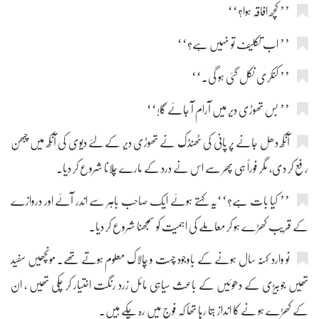
’’ کچھ افاقہ ہوا؟‘‘
’’ اب تکلیف تو نہیں ہے؟‘‘
’’ کنکری نکل گئی ہو گی۔‘‘
’’ بس تھوڑی دیر میں آرام آ جائے گا!‘‘
آنکھ دھل جانے پر پانی کی ٹھنڈک نے تھوڑی دیر کے لئے دیوی کی آنکھ میں چبھن
رفع کر دی، مگر فوراً ہی پھر سے اس نے درد کے مارے چلانا شروع کر دیا۔
’’ کیا بات ہے؟‘‘یہ کہتے ہوئے ایک صاحب باہر سے اندر آئے اور دروازے
کے قریب کھڑے ہو کر معاملے کی اہمیت کو سمجھنا شروع کر دیا۔
نو وارد کہنہ سال ہونے کے باوجود چست و چالاک معلوم ہوتے تھے۔ مونچھیں سفید
تھیں جوبیڑی کے دھوئیں کے باعث سیاہی مائل زرد رنگت اختیار کر چکی تھیں ، ان
کے کھڑے ہو نے کا انداز بتا رہا تھا کہ فوج میں رہ چکے ہیں۔