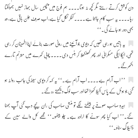
دن کوشش کرتے رہتے مگر کچھ نہ ہوتا.... ہم فوج میں پچیس سال بھاڑ نہیں جھونکتا
رہا.... یہ سب کام جانتا ہے.... کنکر نکل گیا ہے، اب صرف جلن باقی ہے، وہ
بھی دور ہو جائے گی۔‘‘
یہ باتیں ہو رہی تھیں کہ دیوی جو آئینے میں رونی صورت بنائے اپنا اطمینان کر رہی
تھی، ایکا ایکی مسکرائی اور پھر کھلکھلا کر ہنس دی.... چوبی کمرے میں مترنم تارے
بکھر گئے۔
’’ اب آرام ہے.... اب آرام ہے۔‘‘ یہ کہہ کر دیوی سیٹھ کی جانب روانہ ہو
گئی جو ہوٹل کے پاس اکیلا کھڑا تھا اور سب لوگ دیکھتے رہ گئے۔
ہیرو صاحب صوفے پر بیٹھنے لگے تو منشی صاحب کی ران نیچے دب گئی آپ بھنا
گئے۔’’ اب کیا پھر سونے کا ارادہ ہے۔ چلو بیٹھو۔‘‘ مجھے کل والے سین کے
ڈائیلاگ سناؤ۔‘‘