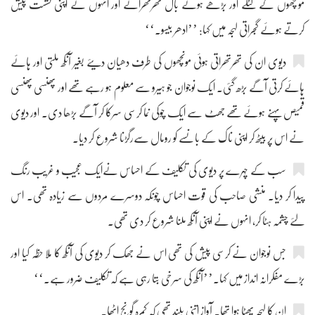
مونچھوں کے لٹکے اور بڑھے ہوئے بال تھرتھرائے اور انہوں نے اپنی نشست پیش
کرتے ہوئے گجراتی لہجہ میں کہا: ’’ادھر بیسو۔‘‘
دیوی ان کی تھرتھراتی ہوئی مونچھوں کی طرف دھیان دیئے بغیر آنکھ ملتی اور ہائے
ہائے کرتی آگے بڑھ گئی۔ ایک نوجوان جو ہیرو سے معلوم ہو رہے تھے اور پھنسی پھنسی
قمیص پہنے ہوئے تھے جھٹ سے ایک چوکی نما کرسی سرکا کر آگے بڑھا دی۔ اور دیوی
نے اس پر بیٹھ کر اپنی ناک کے بانسے کو رومال سےرگڑنا شروع کر دیا۔
سب کے چہرے پر دیوی کی تکلیف کے احساس نےایک عجیب و غریب رنگ
پیدا کر دیا۔ منشی صاحب کی قوت احساس چونکہ دوسرے مردوں سے زیادہ تھی۔ اس
لئے چشمہ ہٹا کر، انہوں نے اپنی آنکھ ملنا شروع کر دی تھی۔
جس نوجوان نے کرسی پیش کی تھی اس نے جھک کر دیوی کی آنکھ کا ملا حظہ کیا اور
بڑے مفکرانہ انداز میں کہا۔’’آنکھ کی سرخی بتا رہی ہے کہ تکلیف ضرور ہے۔‘‘
ان کا لہجہ پھٹا ہوا تھا۔ آواز اتنی بلند تھی کہ کمرہ گونج اٹھا۔