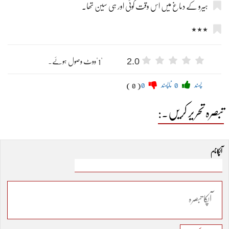
ہیرو کے دماغ میں اس وقت کوئی اور ہی سین تھا۔
٭٭٭
2.0
"1"ووٹ وصول ہوئے۔
پسند
0
ناپسند
0
( 0 )
تبصرہ تحریر کریں۔:
آپکا نام