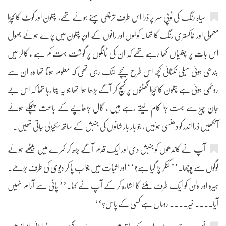
سیاہ رنگ کی ٹوپی سر پر ذرا اس طرف ترچھی پہنے ہوئے تھے، پتلون اور کوٹ کا کپڑا
معمولی اور خاکستری رنگ کا تھا۔ کولہوں اور رانوں کے اوپر پتلون میں پڑے ہوئے جھول
اس بات پر چغلیاں کھا رہے تھے کہ ان کی ٹانگوں پر گوشت بہت کم ہے ، کالر میں
بندھی ہوئی میلی نکٹائی کچھ اس طرح نیچے لٹک رہی تھی کہ معلوم ہوتا تھا وہ ان سے
روٹھی ہوئی ہے پتلون کا کپڑا گھٹنوں پر کھچ کر آگے بڑھا ہوا تھا جو یہ بتا رہا تھا کہ اس بے
جان چیز سے بہت بڑا کام لیتے رہے ہیں ، گال بڑھاپے کے باعث پچکے ہوئے
آنکھیں ذرا اندر کو دھنسی ہوئیں ، جو بار بار شانوں کی جنبش کے ساتھ سکیڑ لی جاتی تھیں۔
آپ نے کاندھوں کو جنبش دی اور ایک قدم آگے بڑھ کر کمرے میں بیٹھے ہوئے
لوگوں سے پوچھا۔’’ کنکر پڑ گیا ہے؟‘‘ اور اثبات میں جواب پا کر دیوی کی طرف بڑھے۔
ہیرو اور ولن کو ایک طرف ہٹنے کا اشارہ کر کے آپ نے کہا۔’’ پانی سے آرام نہیں
آیا.... خیر.... رومال ہے کسی کے پاس؟‘‘