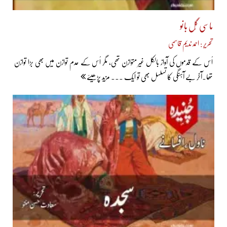
ماسی گُل بانو
تحریر : احمد ندیم قاسمی
اُس کے قدموں کی آواز بالکل غیر متوازن تھی، مگر اُس کے عدم توازن میں بھی بڑا توازن
تھا۔آخر بے آہنگی کا تسلسل بھی تو ایک ... مزید پڑھیئے