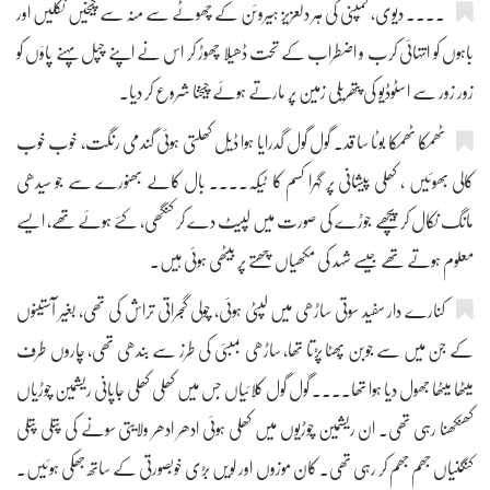
.... دیوی، کمپنی کی ہر دلعزیز ہیروئن کے چھوٹے سے منہ سے چیخیں نکلیں اور
باہوں کو انتہائی کرب و اضطراب کے تحت ڈھیلا چھوڑ کر اس نے اپنے چپل پہنے پاؤں کو
زور زور سے اسٹوڈیو کی پتھریلی زمین پر مارتے ہوئے چیخنا شروع کر دیا۔
ٹھمکا ٹھمکا بوٹا سا قد۔ گول گول گدرایا ہوا ڈیل کھلتی ہوئی گندمی رنگت، خوب خوب
کالی بھوئیں ، کھلی پیشانی پر گہرا کسم کا ٹیکہ.... بال کالے بھنورے سے جو سیدھی
مانگ نکال کر پیچھے جوڑے کی صورت میں لپیٹ دے کر کنگھی، کئے ہوئے تھے، ایسے
معلوم ہوتے تھے جیسے شہد کی مکھیاں چھتے پر بیٹھی ہوئی ہیں۔
کنارے دار سفید سوتی ساڑھی میں لپٹی ہوئی، چولی گجراتی تراش کی تھی، بغیر آستینوں
کے جن میں سے جوبن پھٹا پڑتا تھا، ساڑھی بمبئی کی طرز سے بندھی تھی، چاروں طرف
میٹھا میٹھا جھول دیا ہوا تھا.... گول گول کلائیاں جس میں کھلی کھلی جاپانی ریشمین چوڑیاں
کھنکھنا رہی تھی۔ ان ریشمین چوڑیوں میں کھلی ہوئی ادھر ادھر ولایتی سونے کی پتلی پتلی
کنگنیاں جھم جھم کر رہی تھی۔ کان موزوں اور لویں بڑی خوبصورتی کے ساتھ جھکی ہوئیں۔