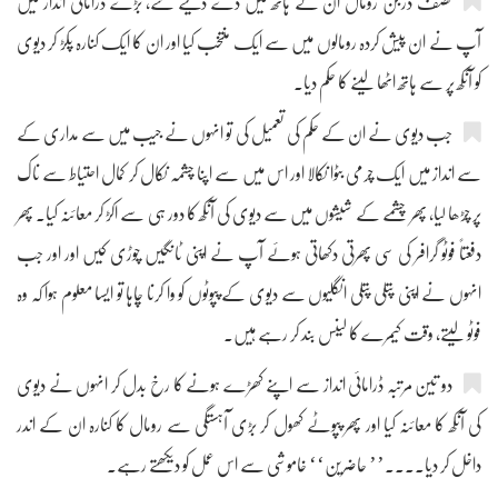
نصف درجن رومال ان کے ہاتھ میں دے دئیے گئے، بڑے ڈرامائی انداز میں
آپ نے ان پیش کردہ رومالوں میں سے ایک منتخب کیا اور ان کا ایک کنارہ پکڑ کر دیوی
کو آنکھ پر سے ہاتھ اٹھا لینے کا حکم دیا۔
جب دیوی نے ان کے حکم کی تعمیل کی تو انہوں نے جیب میں سے مداری کے
سے انداز میں ایک چرمی بٹوا نکالا اور اس میں سے اپنا چشمہ نکال کر کمال احتیاط سے ناک
پر چڑھا لیا، پھر چشمے کے شیشوں میں سے دیوی کی آنکھ کا دور ہی سے اکڑ کر معائنہ کیا۔ پھر
دفعتاً فوٹو گرافر کی سی پھرتی دکھاتی ہوئے آپ نے اپنی ٹانگیں چوڑی کیں اور اور جب
انہوں نے اپنی پتلی پتلی انگلیوں سے دیوی کے پپوٹوں کو وا کرنا چاہا تو ایسا معلوم ہوا کہ وہ
فوٹو لیتے، وقت کیمرے کا لینس بند کر رہے ہیں۔
دو تین مرتبہ ڈرامائی انداز سے اپنے کھڑے ہونے کا رخ بدل کر انہوں نے دیوی
کی آنکھ کا معائنہ کیا اور پھر پپوٹے کھول کر بڑی آہستگی سے رومال کا کنارہ ان کے اندر
داخل کر دیا....’’ حاضرین‘‘ خاموشی سے اس عمل کو دیکھتے رہے۔