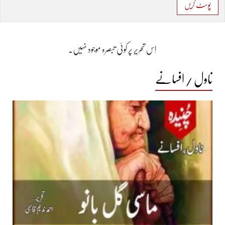
پوسٹ کریں
اِس تحریر پر کوئی تبصرہ موجود نہیں۔
ناول / افسانے