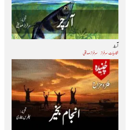
آر چر
فکاہیاتِ سرفراز
سرفراز صدیقی