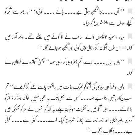
’’ آں ....بڑا تکلیپھ ہوتی ہے.... ہائے.... اوئی!‘ ‘ اور پھر سے آنکھ کو
گیلے رومال سے ملنا شروع کر دیا۔
سیاہ و سفید مونچھوں والے صاحب نے جو کونے میں بیٹھے تھے۔ بلند آواز میں
کہا۔’’ اس طرح آنکھ نہ رگڑو خالی پیلی کوئی اور تکلیپھ ہو جائے گا۔‘‘
’’ہاں ، ہاں .... ارے ، تم پھر وہی کر رہی ہو۔‘‘ پھٹی آواز والے نوجوان نے
کہا۔
ولن جو فوراً ہی دیوی کی آنکھ کو ٹھیک حالت میں دیکھنا چاہتے تھے بگڑ کر بولے’’ تم
سب بیکار باتیں بنا رہے ہو.... کسی سے ابھی تک یہ بھی نہیں ہوا کہ دوڑ کر ڈاکٹر کو
بلا لائے.... اپنی آنکھ میں یہ تکلیف ہو تو پتہ چلے، یہ کہہ کر انہوں نے مڑ کر کھڑکی میں
گردن باہر نکالی اور زور زور سے پکارنا شروع کیا۔ ارے.... کوئی ہے.... کوئی
ہے....؟گلاب؟گلاب!‘‘