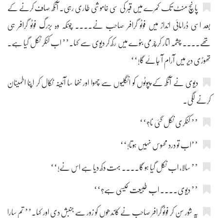
پانچ منٹ تک کمرے میں قبر کی سی خاموشی طاری رہی۔ آنکھ صاف کرنے کے
بعد اسی ڈرامائی انداز میں فوٹو گرافر صاحب نے.... چونکہ وہ بزرگ فوٹو گرافر ہی
تھے.... چشمہ اتار کر چرمی بٹوے میں رکھ کر دیوی سے کہا۔’’ اب کنکر نکل گیا ہے۔
تھوڑی دیر میں آرام آ جائے گا!‘‘
دیوی نے آنکھ کے پپوٹوں کو انگلیوں سے چھوا اور ننھا سا آئینہ نکال کر اپنا اطمینان
کرنے لگی۔
’’ کنکری نکل گئی نا؟‘‘
’’اب تو درد محسوس نہیں ہوتا!‘‘
’’ سالا، اب نکل گیا ہو گا.... بہت دکھ دیا ہے اس نے!‘‘
’’ دیوی.... اب طبیعت کیسی ہے؟‘‘
یہ شور سن کر فوٹو گرافر صاحب نے کاندھوں کو زور سے جنبش دی اور کہا۔’’ تم سارا