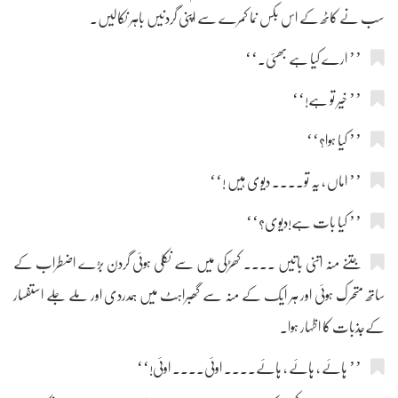
سب نے کاٹھ کے اس بکس نما کمرے سے اپنی گردنیں باہر نکالیں۔
’’ ارے کیا ہے بھئی۔‘‘
’’ خیر تو ہے!‘‘
’’ کیا ہوا؟‘‘
’’ اماں ، یہ تو.... دیوی ہیں !‘‘
’’ کیا بات ہے!دیوی؟‘‘
جتنے منہ اتنی باتیں .... کھڑکی میں سے نکلی ہوئی گردن بڑے اضطراب کے
ساتھ متحرک ہوئی اور ہر ایک کے منہ سے گھبراہٹ میں ہمدردی اور ملے جلے استفسار
کےجذبات کا اظہار ہوا۔
’’ ہائے ، ہائے ، ہائے.... اوئی.... اوئی!‘‘