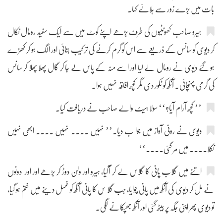
بات میں بڑے زور سے ہلائے کہا۔
ہیرو صاحب کھونٹیوں کی طرف بڑھے اپنے کوٹ میں سے ایک سفید رومال نکال
کر دیوی کو سانس کے ذریعے سے اس کو گرم کرنے کی ترکیب بتائی اور الگ ہو کر کھڑے
ہو گئے دیوی نے رومال لے لیا اور اسے منہ کے پاس لے جا کر گال پھلا پھلا کر سانس
کی گرمی پہنچائی۔ آنکھ کو ٹکور دی مگر کچھ افاقہ نہیں ہوا۔
’’ کچھ آرام آیا؟‘‘ سولا ہیٹ والے صاحب نے دریافت کیا۔
دیوی نے رونی آواز میں جوا ب دیا۔’’ نہیں .... نہیں .... ابھی نہیں
نکلا.... میں مر گئی....‘‘
اتنے میں گلاب پانی کا گلاس لے کر آگیا، ہیرو اور ولن دوڑ کر بڑھے اور اور دونوں
نے مل کر دیوی کی آنکھ میں پانی چوایا، جب گلا س کا پانی آنکھ کو غسل دینے میں ختم ہو گیا،
تو دیوی پھر اپنی جگہ پر بیٹھ گئی اور آنکھ جھپکانے لگی۔