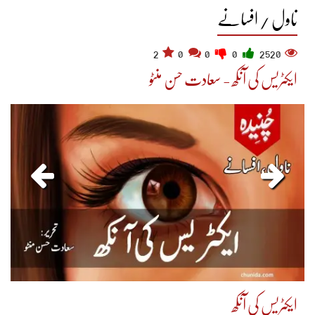
ناول / افسانے
2
0
0
0
2520
ایکٹریس کی آنکھ - سعادت حسن منٹو
ایکٹریس کی آنکھ