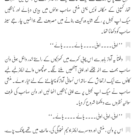
تھا، کمپنی کے مکالمہ نویس یعنی منشی صاحب ہونٹوں میں بیڑی دبائے اور ٹانگیں
میک اپ ٹیبل پر رکھے شاید وہ گیت بنانے میں مصروف تھے جو انہیں چار بجے سیٹھ
صاحب کو دکھانا تھا۔
’’ اوئی.... اوئی.... ہائے.... ہائے‘‘
دفعتاً یہ آواز باہر سے اس چوبی کمرے میں کھڑکیوں کے راستے اندر داخل ہوئی ولن
صاحب جھٹ سے اٹھ بیٹھے اور اپنی آنکھیں ملنے لگے۔ مونچھوں والے ایکٹر لمبے لمبے
کانوں سے ایک ارتعاش کے ساتھ اس نسوانی آواز کو پہچاننے کے لئے تیار ہوئے۔ منشی
صاحب نے میک اپ ٹیبل پر سے اپنی ٹانگیں اٹھا لیں اور ولن صاحب کی طرف
سوالیہ نظروں سے دیکھنا شروع کر دیا۔
’’ اوئی، اوئی، اوئی.... ہائے .... ہائے۔‘‘
اس پر ولن ، منشی اور دوسرے ایکٹر جو نیم غنودگی کی، حالت میں تھے چونک پڑے،