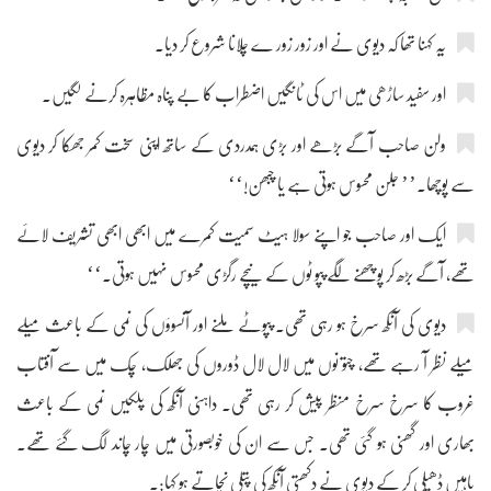
یہ کہنا تھا کہ دیوی نے اور زور زور ے چلانا شروع کر دیا۔
اور سفید ساڑھی میں اس کی ٹانگیں اضطراب کا بے پناہ مظاہرہ کرنے لگیں۔
ولن صاحب آگے بڑھے اور بڑی ہمدردی کے ساتھ اپنی سخت کمر جھکا کر دیوی
سے پوچھا۔’’ جلن محسوس ہوتی ہے یا چبھن!‘‘
ایک اور صاحب جو اپنے سولا ہیٹ سمیت کمرے میں ابھی ابھی تشریف لائے
تھے، آگے بڑھ کر پوچھنے لگے پپو ٹوں کے نیچے رگڑی محسوس نہیں ہوتی۔‘‘
دیوی کی آنکھ سرخ ہو رہی تھی۔ پپوٹے ملنے اور آنسوؤں کی نمی کے باعث میلے
میلے نظر آ رہے تھے، چتو نوں میں لال لال ڈوروں کی جھلک، چک میں سے آفتاب
غروب کا سرخ سرخ منظر پیش کر رہی تھی۔ داہنی آنکھ کی پلکیں نمی کے باعث
بھاری اور گھنی ہو گئی تھی۔ جس سے ان کی خوبصورتی میں چار چاند لگ گئے تھے۔
باہیں ڈھیلی کر کے دیوی نے دکھتی آنکھ کی پتلی نچاتے ہو کہا:۔