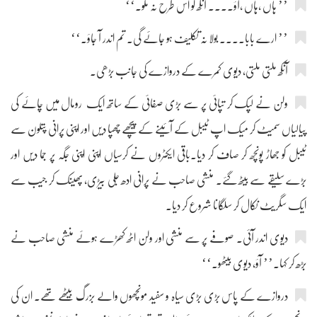
’’ ہاں ،ہاں ،آؤ.... آنکھ کو اس طرح نہ ملو۔‘‘
’’ ارے بابا.... بولا نہ تکلیف ہو جائے گی۔ تم اندر آ جاؤ۔‘‘
آنکھ ملتی ملتی، دیوی کمرے کے دروازے کی جانب بڑھی۔
ولن نے لپک کر تپائی پر سے بڑی صفائی کے ساتھ ایک رومال میں چائے کی
پیالیاں سمیٹ کر میک اپ ٹیبل کے آئینے کے پیچھے چھپا دیں اور اپنی پرانی پتلون سے
ٹیبل کو جھاڑ پونچھ کر صاف کر دیا۔باقی ایکٹروں نے کرسیاں اپنی اپنی جگہ پر جما دیں اور
بڑے سلیقے سے بیٹھ گئے۔ منشی صاحب نے پرانی ادھ جلی بیڑی، پھینک کر جیب سے
ایک سگریٹ نکال کر سلگانا شروع کر دیا۔
دیوی اندر آئی۔ صوفے پر سے منشی اور ولن اٹھ کھڑے ہوئے منشی صاحب نے
بڑھ کر کہا۔’’ آؤ، دیوی بیٹھو۔‘‘
دروازے کے پاس بڑی بڑی سیاہ و سفید مونچھوں والے بزرگ بیٹھے تھے۔ ان کی