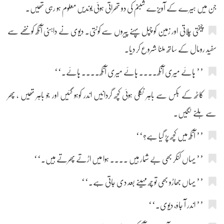
جن میں ہیرے کے آویزے شبنم کی دو تھراتی ہوئی بوندیں معلوم ہو رہی تھیں۔
چیختی چلاتی اور زمین کو چپل پہنے پیروں سے کوٹتی۔ دیوی نے داہنی آنکھ کو ننھے سے
سفید رومال کے ساتھ ملنا شروع کر دیا۔
’’ ہائے میری آنکھ.... ہائے میری آنکھ.... ہائے۔‘‘
کاٹھ کے بکس سے باہر نکلی ہوئی کچھ گردانیں اندر کوہو گئیں اور جو باہر تھیں ، پھر
سے ہلنے لگیں۔
’’ آنکھ میں کچھ پڑ گیا ہے؟‘‘
’’ یہاں کنکر بھی بے شمار ہیں .... ہوا میں اڑتے پھرتے ہیں۔‘‘
’’ یہاں جھاڑو بھی تو چھ مہینے بعد دی جاتی ہے۔‘‘
’’ اندر آ جاؤ، دیوی۔‘‘