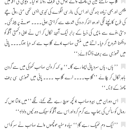
گلاب سامنے ٹین کی چھت والے ہوٹل کی طرف روانہ ہو گیا۔ دیوی کی آنکھ میں
چبھن اور بھی زیادہ بڑھ گئی اور اس کی بنارسی لنگڑے کی کیری ایسی ننھی منی روتی بچے
کی طرح کانپنے لگی اور وہ اٹھ کر درد کی شدت سے کراہتی ہوئی.... صوفے پر بیٹھ گئی۔
دستی بٹوے سے ماچس کی ڈبیا کے برابر ایک آئینہ نکال کر اس نے اپنی دکھتی آنکھ کو
دیکھنا شروع کر دیا۔ اتنے میں منشی صاحب بولے گلاب سے کہہ دیا ہوتا.... پانی
میں تھوڑی سے برف ڈالتا لائے!‘‘
’’ ہاں ، ہاں سرد پانی اچھا رہے گا۔‘‘ یہ کہہ کر ولن صاحب کھڑکی میں سے گردن
باہر نکال کر چلائے ’’گلاب.... ارے گلاب .... پانی میں تھوڑی سی برف
چھوڑ کے لانا۔‘‘
اس دوران میں ہیرو صاحب جو کچھ سوچ رہے تھے کہنے، لگے’’ میں بولتا ہوں کہ
رومال کو سانس کی بھاپ سے گرم کرو اور اس سے آنکھ کو سینک دو، کیوں دادا؟‘‘
’’ ایک دم ٹھیک رہے گا!‘‘ سیاہ و سفید مونچھوں والے صاحب نے سر کو اس