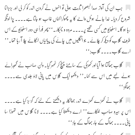
جب ان کی آواز صدا لبصحرا ثابت ہوئی تو انہوں نے گردن اندر کو کر لی اور بڑبڑانا
شروع کر دیا۔ خدا جانے ہوٹل والے کا یہ چھوکرا کہاں غائب ہو جاتا ہے.... پڑا اونگھ
رہا ہو گا۔ اسٹوڈیو میں کسی تختے پر.... مردو و نابکار۔‘‘پھر فوراً ہی دور اسٹوڈیو کے اس
طرف گلاب کو دیکھ کر چلائے۔ جو انگلیوں میں چائے کی پیالیاں لٹکائے چلا آ رہا تھا۔’’
ارے گلاب.... گلاب!‘‘
گلاب بھاگتا ہوا آیا اور کھڑکی کے سامنے پہنچ کر ٹھہر گیا۔ ولن صاحب نے گھبرائے
ہوئے لہجے میں اس سے کہا۔’’ دیکھو ایک گلاس میں پانی لاؤ جلدی سے....
بھاگو!‘‘
گلاب نے کھڑے کھڑے اندر جھانکا، یہ دیکھنے کے لئے کہ گڑ بڑ کیا ہے....
اس پر ہیرو صاحب للکارے’’ ارے دیکھتا کیا ہے.... لانا گلاس میں تھوڑا سا
پانی.... بھاگ کے جا، بھاگ کے جا!‘‘