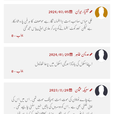
مختیار حیران
2024/03/05
غلی عباس صاحب بہت بڑا افسانہ نگار ہے موصوف کا ہر فن پارہ شاہکار
ہے لیکن "اوور کوٹ" افسانےکو پڑھ کر ہماری ادبی پیاس بجھ گئی
جواب - 0
عدنان طاہر
2024/01/29
اپنےاسکول کی یادتازا ہو گیی اسکول میں پڑھا تھاناول
جواب - 0
سبیکہ عثمان
2023/11/28
بےچارے نوجوان کی موت بہت بھیانک موت تھی۔ اس میں اس کی
اپنی غلطی بھی ہے ۔اس کو دوسروں کی باتیں نہیں سننی چاہیے تھی ۔
اور اس غرض سے کے اور باتیں سنے ان کا پیچھا نہیں کرنا چاہیے تھا۔