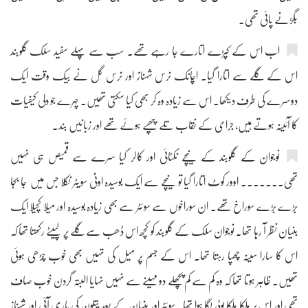
بگڑنے پائی تھی۔
اب اس کے کپڑے اتارے جا رہے تھے۔ سب سے پہلے سفید سلک گلوبند
اس کے گلے سے اتارا گیا۔ اچانک نرس شہناز اور نرس گِل نے بیک وقت ایک
دوسرے کی طرف دیکھا۔ اس سے زیادہ وہ کر بھی کیا سکتی تھیں۔ چہرے جو دلی کیفیات
کا آئینہ ہوتے ہیں، جراحی کے نقاب تلے چھپے ہوئے تھے اور زبانیں بند۔
نوجوان کے گلوبند کے نیچے نکٹائی اور کالر کیا سرے سے قمیص ہی نہیں
تھی۔۔۔۔۔۔۔ اوور کوٹ اتارا گیا تو نیچے سے ایک بوسیدہ اونی سویٹر نکلا جس میں جا بجا
بڑے بڑے سوراخ تھے۔ ان سوراخوں سے سوئٹر سے بھی زیادہ بوسیدہ اور میلا کچیلا ایک
بنیان نظر آ رہا تھا۔ نوجوان سلک کے گلوبند کو کچھ اس ڈھب سے گلے پر لپیٹے رکھتا تھا کہ
اس کا سارا سینہ چھپا رہتا تھا۔ اس کے جسم پر میل کی تہیں بھی خوب چڑھی ہوئی
تھیں۔ ظاہر ہوتا تھا کہ وہ کم سے کم پچھلے دو مہینے سے نہیں نہایا البتہ گردن خوب صاف
تھی اور اس پر ہلکا ہلکا پوڈر لگا ہوا تھا۔ سوئٹر اور بنیان کے بعد پتلون کی باری آئی اور شہناز