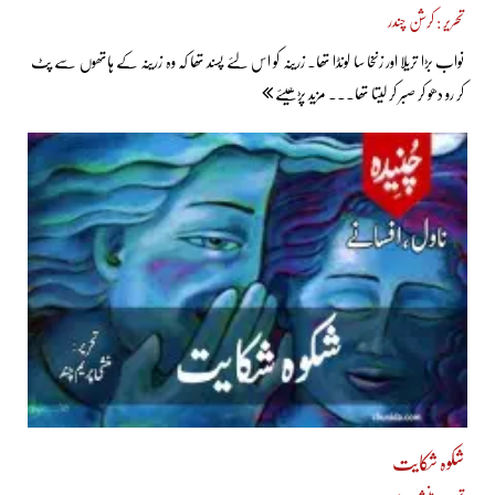
تحریر : کرشن چندر
نواب بڑا تریلا اور زنخا سا لونڈا تھا۔ زرینہ کو اس لئے پسند تھا کہ وہ زرینہ کے ہاتھوں سے پٹ
کر رو دھو کر صبر کر لیتا تھا... مزید پڑھیئے
شکوہ شکایت