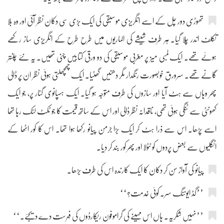
تھوڑی دور چل کے اسے انگریزی موسیقی کی ایک بڑی سی دکان نظر آئی اور وہ بلا
تکلف اندر چلا گیا۔ ہر طرف شیشے کی الماریوں میں طرح طرح کے انگریزی ساز رکھے
ہوئے تھے۔ ایک لمبی میز پر مغربی موسیقی کی دو ورقی کتابیں چنی تھیں۔ یہ نئے چلنتر
گانے تھے۔ سرورق خوبصورت رنگدار مگر دھنیں گھٹیا۔ ایک چھچھلتی ہوئی نظر ان پر ڈالی
پھر وہاں سے ہٹ آیا اور سازوں کی طرف متوجہ ہو گیا۔ ایک ہسپانوی گٹار پر، جو ایک
کھونٹی سے ٹنگی ہوئی تھی، ناقدانہ نظر ڈالی اور اس کے ساتھ قیمت کا جو ٹکٹ لٹک رہا تھا
اسے پڑھا۔ اس سے ذرا ہٹ کر ایک بڑا جرمن پیانو رکھا ہوا تھا۔ اس کا کور اٹھا کے
انگلیوں سے بعض پردوں کو ٹٹولا اور پھر کور بند کر دیا۔
پیانو کی آواز سن کر دکان کا ایک کارندہ اس کی طرف بڑھا۔
’’گڈ ایوننگ سر۔ کوئی خدمت؟‘‘
’’نہیں شکریہ۔ ہاں اس مہینے کی گراموفون ریکارڈوں کی فہرست دے دیجئے۔‘‘