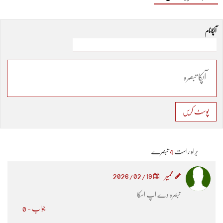
آپکا نام
پوسٹ کریں
براہ راست
4
تبصرے
عمیر
2026/02/19
تبصرہ دے اپ اسکا
جواب - 0