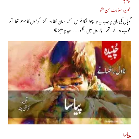
تحریر : سعادت حسن منٹو
گوپال کی ران پر جب یہ بڑا پھوڑا نکلا تو اس کے اوسان خطا ہو گئے۔ گرمیوں کا موسم تھا۔آم
خو ب ہوئے تھے۔ بازاروں میں ،گلیو... مزید پڑھیئے
پیاسا