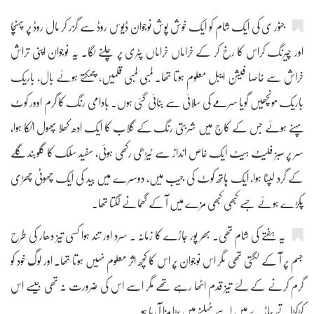
جنور ی کی ایک شام کو ایک خوش پوش نوجوان ڈیوس روڈ سے گزر کر مال روڈ پر پہنچا
اور چیرنگ کراس کا رخ کر کے خراماں خراماں پٹری پر چلنے لگا۔ یہ نوجوان اپنی تراش
خراش سے خاصا فیشن ایبل معلوم ہوتا تھا۔ لمبی لمبی قلمیں، چمکتے ہوئے بال، باریک
باریک مونچھیں گویا سرمے کی سلائی سے بنائی گئی ہوں۔ بادامی رنگ کا گرم اوور کوٹ
پہنے ہوئے جس کے کاج میں شربتی رنگ کے گلاب کا ایک ادھ کھلا پھول اٹکا ہوا،
سر پر سبز فلیٹ ہیٹ ایک خاص انداز سے ٹیڑھی رکھی ہوئی، سفید سلک کا گلوبند گلے
کے گرد لپٹا ہوا، ایک ہاتھ کوٹ کی جیب میں، دوسرے میں بید کی ایک چھوٹی چھڑی
پکڑے ہوئے جسے کبھی کبھی مزے میں آ کے گھمانے لگتا تھا۔
یہ ہفتے کی شام تھی۔ بھر پور جاڑے کا زمانہ ۔ سرد اور تند ہوا کسی تیز دھار کی طرح
جسم پر آ کے لگتی تھی مگر اس نوجوان پر اس کا کچھ اثر معلوم نہیں ہوتا تھا۔ اور لوگ خود کو
گرم کرنے کے لئے تیز قدم اٹھا رہے تھے مگر اسے اس کی ضرورت نہ تھی جیسے اس
کڑکڑاتے جاڑے میں اسے ٹہلنے میں بڑا مزا آ رہا ہو۔