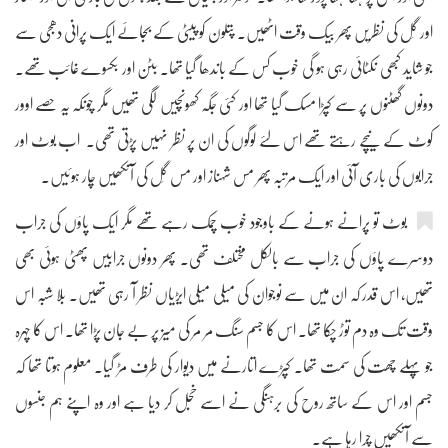
اور گِل کی نظریں پھر بیک وقت اٹھیں۔ پتلون کو پیٹی کے بجائے ایک پرانی دھجی سے
جو شاید کبھی نکٹائی رہی ہو گی خوب کس کے باندھا گیا تھا۔ بٹن اور بکسوے غائب تھے۔
دونوں گھٹنوں پر سے کپڑا مسک گیا تھا اور کئی جگہ کھونچیں لگی تھیں مگر چونکہ یہ حصے اوور
کوٹ کے نیچے رہتے تھے اس لئے لوگوں کی ان پر نظر نہیں پڑتی تھی۔ اب بوٹ اور
جرابوں کی باری آئی اور ایک مرتبہ پھر مس شہناز اور مس گِل کی آنکھیں چار ہوئیں۔
بوٹ تو پرانے ہونے کے باوجود خوب چمک رہے تھے مگر ایک پاؤں کی جراب
دوسرے پاؤں کی جراب سے بالکل مختلف تھی۔ پھر دونوں جرابیں پھٹی ہوئی بھی
تھیں، اس قدر کہ ان میں سے نوجوان کی میلی میلی ایڑیاں نظر آ رہی تھیں۔ بلا شبہ اس
وقت تک وہ دم توڑ چکا تھا۔ اس کا جسم سنگ مر مر کی میز پر بے جان پڑا تھا۔ اس کا چہرہ
جو پہلے چھت کی سمت تھا۔ کپڑے اتارنے میں دیوار کی طرف مڑ گیا۔ معلوم ہوتا تھا کہ
جسم اور اس کے ساتھ روح کی برہنگی نے اسے خجل کر دیا ہے اور وہ اپنے ہم جنسوں
سے آنکھیں چرا رہا ہے۔