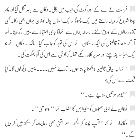
فہرست لے لے کے اوور کوٹ کی جیب میں ڈالی۔ دکان سے باہر نکل آیا اور پھر
چلنا شروع کر دیا۔ راستے میں ایک چھوٹا سا بک اسٹال پڑا۔ نوجوان یہاں بھی رکا۔ کئی
تازہ رسالوں کے ورق الٹے۔ رسالہ جہاں سے اٹھاتا بڑی احتیاط سے وہیں رکھ دیتا۔ اَور
آگے بڑھا تو قالینوں کی ایک دکان نے اس کی توجہ کو جذب کیا۔ مالک دکان نے جو
ایک لمبا سا چغہ پہنے اور سر پر کلاہ رکھے تھا۔ گرمجوشی سے اس کی آؤ بھگت کی۔
’’ذرا یہ ایرانی قالین دیکھنا چاہتا ہوں۔ اتاریئے نہیں۔۔۔۔ یہیں دیکھ لوں گا۔ کیا
قیمت ہے اس کی؟
’’چودہ سو تیس روپے ہے۔‘‘
نوجوان نے اپنی بھنووں کو سکیڑا جس کا مطلب تھا ’’اوہو اتنی‘‘۔
دکاندار نے کہا ’’آپ پسند کر لیجئے۔ ہم جتنی بھی رعایت کر سکتے ہیں کر دیں
گے۔‘‘