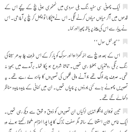
ایک چھوٹی سی سفید رنگ بلی سردی میں ٹھٹھری ہوئی بنچ کے نیچے اس کے
قدموں میں آ کر میاؤں میاؤں کرنے لگی۔ اس نے پچکارا تو اچھل کر بنچ پر آ چڑھی۔ اس
نے پیار سے اس کی پیٹھ پر ہاتھ پھیرا اور کہا۔
’’پور لٹل سو ل‘‘
اس کے بعد وہ بنچ سے اٹھ کھڑا ہوا اور سڑک کو پار کر کے اس طرف چلا جدھر سینما کی
رنگ برنگی روشنیاں جھلملا رہی تھیں۔ تماشا شروع ہو چکا تھا۔ برآمدے میں بھیڑ نہ
تھی۔ صرف چند لوگ تھے جو آنے والی فلموں کی تصویروں کا جائزہ لے رہے تھے۔ یہ
تصویریں چھوٹے بڑے کئی بورڈوں پر چسپاں تھیں۔ ان میں کہانی کے چیدہ چیدہ مناظر
دکھائے گئے تھے۔
تین نوجوان اینگلو انڈین لڑکیاں ان تصویروں کو ذوق و شوق سے دیکھ رہی تھیں۔
ایک خاص شانِ استغنا کے ساتھ مگر صنفِ نازک کا پورا پورا احترام ملحوظ رکھتے ہوئے وہ