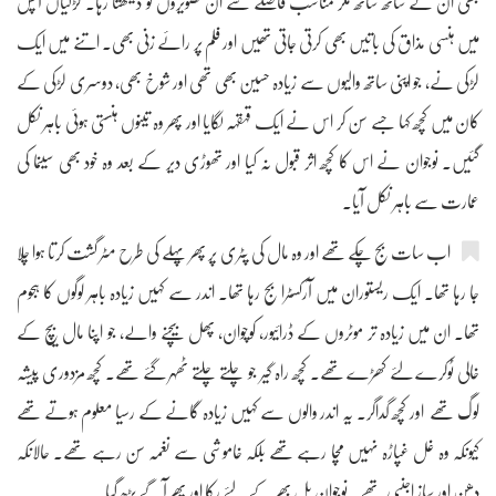
بھی ان کے ساتھ ساتھ مگر مناسب فاصلے سے ان تصویروں کو دیکھتا رہا۔ لڑکیاں آپس
میں ہنسی مذاق کی باتیں بھی کرتی جاتی تھیں اور فلم پر رائے زنی بھی۔ اتنے میں ایک
لڑکی نے، جو اپنی ساتھ والیوں سے زیادہ حسین بھی تھی اور شوخ بھی، دوسری لڑکی کے
کان میں کچھ کہا جسے سن کر اس نے ایک قہقہہ لگایا اور پھر وہ تینوں ہنستی ہوئی باہر نکل
گئیں۔ نوجوان نے اس کا کچھ اثر قبول نہ کیا اور تھوڑی دیر کے بعد وہ خود بھی سینما کی
عمارت سے باہر نکل آیا۔
اب سات بج چکے تھے اور وہ مال کی پٹری پر پھر پہلے کی طرح مٹر گشت کرتا ہوا چلا
جا رہا تھا۔ ایک ریستوران میں آرکسٹرا بج رہا تھا۔ اندر سے کہیں زیادہ باہر لوگوں کا ہجوم
تھا۔ ان میں زیادہ تر موٹروں کے ڈرائیور، کوچوان، پھل بیچنے والے، جو اپنا مال بیچ کے
خالی ٹوکرے لئے کھڑے تھے۔ کچھ راہ گیر جو چلتے چلتے ٹھہر گئے تھے۔ کچھ مزدوری پیشہ
لوگ تھے اور کچھ گداگر۔ یہ اندر والوں سے کہیں زیادہ گانے کے رسیا معلوم ہوتے تھے
کیونکہ وہ غل غپاڑہ نہیں مچا رہے تھے بلکہ خاموشی سے نغمہ سن رہے تھے۔ حالانکہ
دھن اور ساز اجنبی تھے۔ نوجوان پل بھر کے لئے رکا اور پھر آگے بڑھ گیا۔