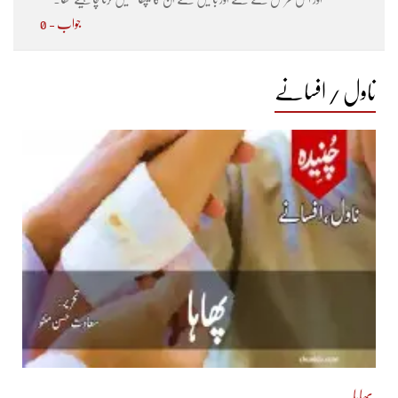
جواب - 0
ناول / افسانے
پھاہا