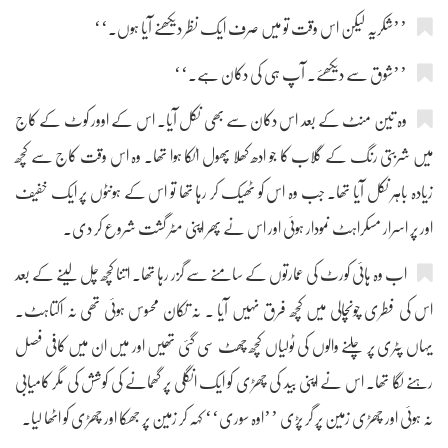
’’شکریہ لیکن اس وقت تو میں صرف ایک نظر دیکھنے آیا ہوں۔‘‘
’’شوق سے دیکھئے۔ آپ ہی کی دکان ہے۔‘‘
وہ تین منٹ کے بعد اس دکان سے بھی نکل آیا۔ اس کے اوور کوٹ کے کاج
میں شربتی رنگ کے گلاب کا جو ادھ کھلا پھول اٹکا ہوا تھا۔ وہ اس وقت کاج سے کچھ
زیادہ باہر نکل آیا تھا۔ جب وہ اس کو ٹھیک کر رہا تھا تو اس کے ہونٹوں پر ایک خفیف
اور پر اسرار مسکراہٹ نمودار ہوئی اور اس نے پھر اپنی مٹر گشت شروع کر دی۔
اب وہ ہائی کورٹ کی عمارتوں کے سامنے سے گزر رہا تھا۔ اتنا کچھ چل لینے کے بعد
اس کی فطری چونچالی میں کچھ فرق نہیں آیا ۔ نہ تکان محسوس ہوئی تھی نہ اکتاہٹ۔
یہاں پٹری پر چلنے والوں کی ٹولیاں کچھ چھٹ سی گئی تھیں اور میں ان میں کافی فصل
رہنے لگا تھا۔ اس نے اپنی بید کی چھڑی کو ایک انگلی پر گھمانے کی کوشش کی مگر کامیابی
نہ ہوئی اور چھڑی زمین پر گر پڑی ’’اوہ سوری‘‘ کہہ کر زمین پر جھکا اور چھڑی کو اٹھا لیا۔