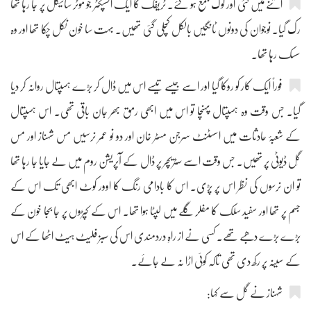
اتنے میں کئی اور لوگ جمع ہو گئے۔ ٹریفک کا ایک انسپکٹر جو موٹر سائیکل پر جا رہا تھا
رک گیا۔ نوجوان کی دونوں ٹانگیں بالکل کچلی گئی تھیں۔ بہت سا خون نکل چکا تھا اور وہ
سسک رہا تھا۔
فوراً ایک کار کو روکا گیا اور اسے جیسے تیسے اس میں ڈال کر بڑے ہسپتال روانہ کر دیا
گیا۔ جس وقت وہ ہسپتال پہنچا تو اس میں ابھی رمق بھر جان باقی تھی۔ اس ہسپتال
کے شعبۂ حادثات میں اسسٹنٹ سرجن مسٹر خان اور دو نو عمر نرسیں مس شہناز اور مس
گِل ڈیوٹی پر تھیں۔ جس وقت اسے سٹریچر پر ڈال کے آپریشن روم میں لے جایا جا رہا تھا
تو ان نرسوں کی نظر اس پر پڑی۔ اس کا بادامی رنگ کا اوور کوٹ ابھی تک اس کے
جسم پر تھا اور سفید سلک کا مفلر گلے میں لپٹا ہوا تھا۔ اس کے کپڑوں پر جا بجا خون کے
بڑے بڑے دھبے تھے۔ کسی نے از راہِ دردمندی اس کی سبز فلیٹ ہیٹ اٹھا کے اس
کے سینہ پر رکھ دی تھی تاکہ کوئی اڑا نہ لے جائے۔
شہناز نے گل سے کہا: