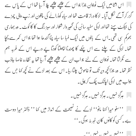
اس اثنا میں ایک نوجوان جوڑا جو اس کے پیچھے پیچھے چلا آ رہا تھا اس کے پاس سے
گزر کر آگے نکل آیا۔ لڑکا دراز قامت تھا اور سیاہ کوڈرائے کی پتلون اور زپ والی چمڑے
کی جیکٹ پہنے تھا اور لڑکی سفید ساٹن کی گھیر دار شلوار اور سبز رنگ کا کا کوٹ۔ وہ بھاری
بھرکم سی تھی۔اس کے بالوں میں ایک لمبا سا سیاہ چٹا گندھا ہوا تھا جو اس کمر سے نیچا
تھا۔ لڑکی کے چلنے سے اس چٹلے کا پھندنا اچھلتا کودتا پے درپے اس کے فربہ جسم
سے ٹکراتا تھا۔ نوجوان کے لئے جو اب ان کے پیچھے پیچھے آ رہا تھا یہ نظارہ خاصا جاذب
نظر تھا۔ وہ جوڑا کچھ دیر تک تو خاموش چلتا رہا۔ اس کے بعد لڑکے نے کچھ کہا جس کے
جواب میں لڑکی اچانک چمک کر بولی۔
ہرگز نہیں۔ ہرگز نہیں۔ ہرگز نہیں۔
’’سنو میرا کہنا مانو‘‘ لڑکے نے نصیحت کے انداز میں کہا ’’ ڈاکٹر میرا دوست
ہے۔ کسی کو کانوں کان خبر نہ ہو گی۔‘‘
’’نہیں، نہیں، نہیں‘‘۔