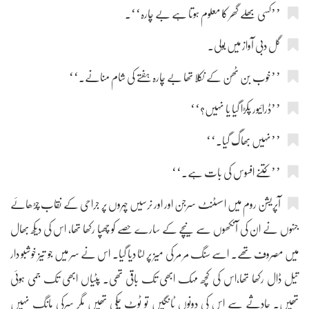
’’کسی بھلے گھر کا معلوم ہوتا ہے بے چارہ‘‘۔
گل دبی آواز میں بولی۔
’’خوب بن ٹھن کے نکلا تھا بے چارہ ہفتے کی شام منانے۔‘‘
’’ڈرائیور پکڑا گیا یا نہیں؟‘‘
’’نہیں بھاگ گیا۔‘‘
’’کتنے افسوس کی بات ہے۔‘‘
آپریشن روم میں اسسٹنٹ سرجن اور اور نرسیں چہروں پر جراحی کے نقاب چڑھائے
جنہوں نے ان کی آنکھوں سے نیچے کے سارے حصے کو چھپا رکھا تھا، اس کی دیکھ بھال
میں مصروف تھے۔ اسے سنگ مر مر کی میز پر لٹا دیا گیا۔ اس نے سر میں جو تیز خوشبو دار
تیل ڈال رکھا تھا،اس کی کچھ مہک ابھی تک باقی تھی۔ پٹیاں ابھی تک جمی ہوئی
تھیں۔ حادثے سے اس کی دونوں ٹانگیں تو ٹوٹ چکی تھیں مگر سرکی مانگ نہیں