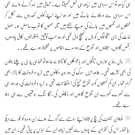
ہی کیا وہ تو اس سردی میں زیادہ ہی کھل کھیلتا ہے۔ تنہائی میں بسر کرنے والے بھی
اس سردی سے ورغلائے جاتے ہیں اور وہ اپنے اپنے کونوں کھدروں سے نکل کر
محفلوں اور مجمعوں میں جانے کی سوچنے لگتے ہیں تاکہ جسموں کا قرب حاصل ہو۔ حصولِ
لذت کی یہی جستجو لوگوں کو مال پر کھینچ لائی تھی اور وہ حسبِ توفیق ریستورانوں، کافی ہاؤسوں،
رقص گاہوں، سینماؤں اور تفریح کے دوسرے مقاموں پر محظوظ ہو رہے تھے۔۔
مال روڈ پر موٹروں، تانگوں اور بائیسکلوں کا تانتا بندھا ہوا تو تھا ہی پٹری پر چلنے والوں
کی بھی کثرت تھی۔ علاوہ ازیں سڑک کی دو رویہ دکانوں میں خرید و فروخت کا بازار بھی
گرم تھا۔ جن کم نصیبوں کو نہ تفریحِ طبع کی استطاعت تھی نہ خرید و فروخت کی، وہ دور ہی
سے کھڑے کھڑے ان تفریح گاہوں اور دکانوں کی رنگا رنگ روشنیوں سے جی بہلا
رہے تھے۔
نوجوان سیمنٹ کی بنچ پر بیٹھا اپنے سامنے سے گزرتے ہوئے زن و مرد کو غور سے دیکھ
رہا تھا۔ اس کی نظر ان کے چہروں سے کہیں زیادہ ان کے لباس پر پڑتی تھی۔ ان میں