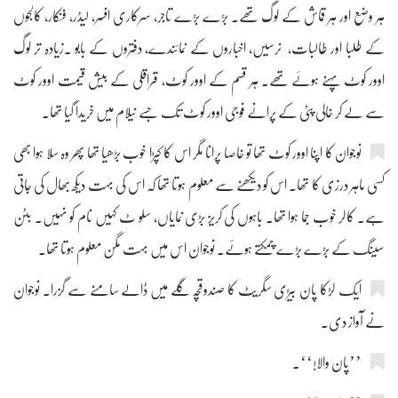
ہر وضع اور ہر قماش کے لوگ تھے۔ بڑے بڑے تاجر، سرکاری افسر، لیڈر، فنکار، کالجوں
کے طلبا اور طالبات، نرسیں، اخباروں کے نمائندے، دفتروں کے بابو ۔زیادہ تر لوگ
اوور کوٹ پہنے ہوئے تھے۔ ہر قسم کے اوور کوٹ، قراقلی کے بیش قیمت اوور کوٹ
سے لے کر خالی پٹی کے پرانے فوجی اوور کوٹ تک جسے نیلام میں خریدا گیا تھا۔
نوجوان کا اپنا اوور کوٹ تھا تو خاصا پرانا مگر اس کا کپڑا خوب بڑھیا تھا پھر وہ سلا ہوا بھی
کسی ماہر درزی کا تھا۔ اس کو دیکھنے سے معلوم ہوتا تھا کہ اس کی بہت دیکھ بھال کی جاتی
ہے۔ کالر خوب جما ہوا تھا۔ باہوں کی کریز بڑی نمایاں، سلو ٹ کہیں نام کو نہیں۔ بٹن
سینگ کے بڑے بڑے چمکتے ہوئے۔ نوجوان اس میں بہت مگن معلوم ہوتا تھا۔
ایک لڑکا پان بیڑی سگریٹ کا صندوقچہ گلے میں ڈالے سامنے سے گزرا۔ نوجوان
نے آواز دی۔
’’پان والا!‘‘۔