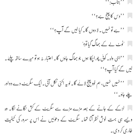
’’جناب!‘‘
’’دس کا چینج ہے؟‘‘
’’ہے تو نہیں۔ لا دوں گا۔ کیا لیں گے آپ؟‘‘
"نوٹ لے کے بھاگ گیا تو؟"
’’اجی واہ۔ کوئی چور اچکا ہوں جو بھاگ جاؤں گا۔ اعتبار نہ ہو تو میرے ساتھ چلئے۔
لیں گے کیا آپ؟‘‘
’’نہیں نہیں، ہم خود چینج لائے گا۔ لو یہ اکنی نکل آئی۔ ایک سگریٹ دے دو اور
چلے جاؤ۔‘‘
لڑکے کے جانے کے بعد مزے مزے سے سگریٹ کے کش لگانے لگا۔ وہ
ویسے ہی بہت خوش نظر آتا تھا۔ سگریٹ کے دھوئیں نے اس پر سرور کی کیفیت
طاری کر دی۔