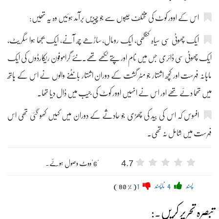
اس کے اوور کوٹ کی مختلف جیبوں سے جو چیزیں برآمد ہوئیں وہ یہ تھیں:
ایک چھوٹی سی سیاہ کنگھی، ایک رومال، ساڑھے چھ آنے، ایک بجھا ہوا سگریٹ،
ایک چھوٹی سی ڈائری جس میں نام اور پتے لکھے تھے۔نئے گراموفون ریکارڈوں کی ایک
ماہانہ فہرست اور کچھ اشتہار جو مٹر گشت کے دوران اشتہار بانٹنے والوں نے اس کے ہاتھ
میں تھما دئے تھے اور اس نے انہیں اوور کوٹ کی جیب میں ڈال دیا تھا۔
افسوس کہ اس کی بید کی چھڑی جو حادثے کے دوران میں کہیں کھو گئی تھی اس
فہرست میں شامل نہ تھی۔
4.7
"6"ووٹ وصول ہوئے۔
پسند
4
ناپسند
1
( 80 % )
تبصرہ تحریر کریں۔: