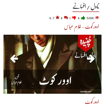
ناول / افسانے
4.7
4
1
4
5390
اوور کوٹ - غلام عبّاس
اوور کوٹ