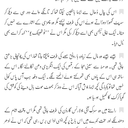
اس کی چال ڈھال سے ایسا بانکپن ٹپکتا تھا کہ تانگے والے دور ہی سے دیکھ کر
سرپٹ گھوڑا دوڑاتے ہوئے اس کی طرف لپکتے مگر وہ چھڑی کے اشارے سے نہیں کر
دیتا۔ ایک خالی ٹیکسی بھی اسے دیکھ کر رکی مگر اس نے ’’نو تھینک یو‘‘ کہہ کر اسے بھی
ٹال دیا۔
جیسے جیسے وہ مال کے زیادہ با رونق حصے کی طرف پہنچتا جاتا تھا، اس کی چونچالی بڑھتی
جاتی تھی۔ وہ منہ سے سیٹی بجا کے رقص کی ایک انگریزی دھن نکالنے لگا۔ اس کے
ساتھ ہی اس کے پاؤں بھی تھرکتے ہوئے اٹھنے لگے۔ ایک دفعہ جب آس پاس کوئی
نہیں تھا تو یکبارگی کچھ ایسا جوش آیا کہ اس نے دوڑ کر جھوٹ موٹ بال دینے کی کوشش کی
گویا کرکٹ کا کھیل ہو رہا ہو۔
راستے میں وہ سڑک آئی جو لارنس گارڈن کی طرف جاتی تھی مگر اس وقت شام کے
دھندلکے اور سخت کہرے میں اس باغ پر کچھ ایسی اداسی برس رہی تھی کہ اس نے ادھر