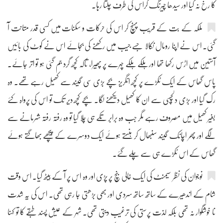
کا رخ نہ کیا اور سیدھا چیرنگ کراس کی طرف چلتا رہا۔
ملکہ کے بت کے قریب پہنچ کر اس کی حرکات و سکنات میں کسی قدر متانت آ
گئی۔ اس نے اپنا رومال نکالا جسے جیب میں رکھنے کی بجائے اس نے کوٹ کی بائیں
آستین میں اڑس رکھا تھا اور ہلکے ہلکے چہرے پر پھیرا، تاکہ کچھ گرد جم گئی ہو تو اتر جائے۔
پاس گھاس کے ایک ٹکڑے پر کچھ انگریز بچے بڑی سی گیند سے کھیل رہے تھے۔ وہ
رک گیا اور بڑی دلچسپی سے ان کا کھیل دیکھنے لگا۔ بچے کچھ دیر تک تو اس کی پرواہ کئے
بغیر کھیل میں مصروف رہے مگر جب وہ برابر تکے ہی چلا گیا تو وہ رفتہ رفتہ شرمانے سے
لگے اور پھر اچانک گیند سنبھال کر ہنستے ہوئے ایک دوسرے کے پیچھے بھاگتے ہوئے
گھاس کے اس ٹکڑے ہی سے چلے گئے۔
نوجوان کی نظر سیمنٹ کی ایک خالی بنچ پر پڑی اور وہ اس پر آ کے بیٹھ گیا۔ اس وقت
شام کے اندھیرے کے ساتھ ساتھ سردی اور بھی بڑھتی جا رہی تھی۔ اس کی یہ شدت
نا خوشگوار نہ تھی بلکہ لذت پرستی کی ترغیب دیتی تھی۔ شہر کے عیش پسند طبقے کا تو کہنا