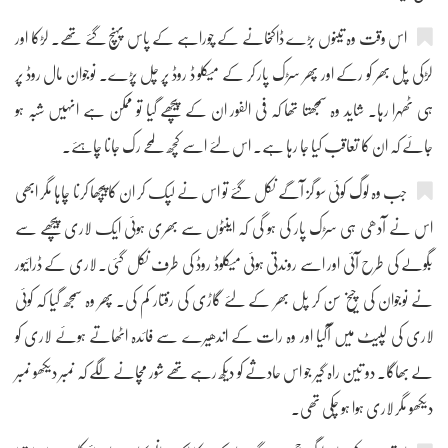
اس وقت وہ تینوں بڑے ڈاکخانے کے چوراہے کے پاس پہنچ گئے تھے۔ لڑکا اور
لڑکی پل بھر کو رکے اور پھر سڑک پار کر کے میکلو ڈ روڈ پر چل پڑے۔ نوجوان مال روڈ پر
ہی ٹھہرا رہا۔ شاید وہ سمجھتا تھا کہ فی الفور ان کے پیچھے گیا تو ممکن ہے انہیں شبہ ہو
جائے کہ ان کا تعاقب کیا جا رہا ہے۔ اس لئے اسے کچھ لمحے رک جانا چاہئے۔
جب وہ لوگ کوئی سو گز آگے نکل گئے تو اس نے لپک کر ان کا پیچھا کرنا چاہا مگر ابھی
اس نے آدھی ہی سڑک پار کی ہو گی کہ اینٹوں سے بھری ہوئی ایک لاری پیچھے سے
بگولے کی طرح آئی اور اسے روندتی ہوئی میکلوڈ روڈ کی طرف نکل گئی۔ لاری کے ڈرائیور
نے نوجوان کی چیخ سن کر پل بھر کے لئے گاڑی کی رفتار کم کی۔ پھر وہ سمجھ گیا کہ کوئی
لاری کی لپیٹ میں آگیا اور وہ رات کے اندھیرے سے فائدہ اٹھاتے ہوئے لاری کو
لے بھاگا۔ دو تین راہ گیر جو اس حادثے کو دیکھ رہے تھے شور مچانے لگے کہ نمبر دیکھو نمبر
دیکھو مگر لاری ہوا ہو چکی تھی۔