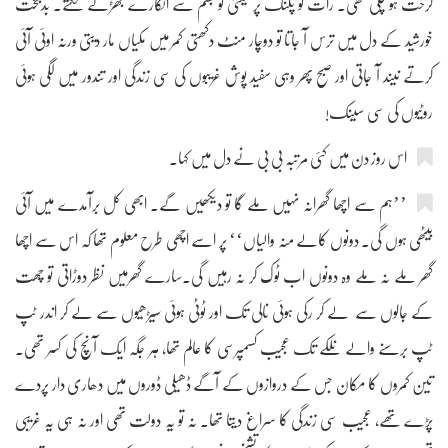
کرخت ہو چکی تھی۔ رات کو پلنگ پر لیٹتی تو جسم سے انگارے جھڑنے لگتے۔ بدبخت
خورشید کے دل میں ترس آ جاتا تو دوچار منٹ دکھتی کمر میں مکیاں مار دیتی ورنہ اوئی آئی
کرتے نیند آ جاتی اور صبح پھر وہی سفید پوش غریبوں کی سی زندگی اور تندور میں لگی ہوئی
روٹیوں کی سی سینک!
اس روز دن میں کئی مرتبہ بی بی نے دل میں کہا۔
’’ہم سے اچھا گھرانہ نہیں ملے گا تو دیکھیں گے۔ ابھی کل برآمدے میں آئی
بیٹھی ہوں گی۔ دونوں کالے منہ والیاں‘‘ پر اسے اچھی طرح معلوم تھا کہ اس سے اچھا
گھر ملے نہ ملے وہ دونوں اب ٹوک کر نہ رہیں گی۔سارے گھرمیں نظر دوڑاتی تو چھت
کے جالوں سے لے کر رکی ہوئی نالی تک اور ٹوٹی ہوئی سیڑھیوں سے لے کر اندر ٹپ
ٹپ برسنے والے نلکے تک عجیب کسمپرسی کا عالم تھا، ہر جگہ ایک آنچ کی کسر تھی۔
تین کمروں کا مکان جس کے دروازوں کے آگے ڈھیلی ڈوروں میں دھاری دار پردے
پڑے تھے، عجیب سی زندگی کا سراغ دیتا تھا۔ نہ تو یہ دولت تھی اور نہ ہی یہ غریبی