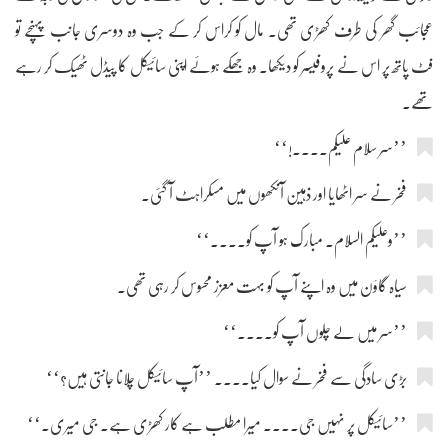
عجائب گھر کی طرف کھڑی تھی۔ مال کو کراس کر کے جب وہ دوسری جانب پہنچے تو
فٹ پاتھ پر اس نے پروفیسر کو دیکھا۔ وہ جھکے ہوئے اپنی سائیکل کا پیڈل ٹھیک کر رہے
تھے۔
’’سر سلام علیکم....!‘‘
فخر نے سر اٹھایا اور ذہین آنکھوں میں مسکراہٹ آ گئی۔
’’وعلیکم السلام۔ مبارک ہو آپ کو....‘‘
سیاہ گاؤن میں وہ اپنے آپ کو بہت معزز محسوس کر رہی تھی۔
’’سر میں لے چلوں آپ کو....‘‘
بڑی سادگی سے فخر نے سوال کیا.... ’’آپ سائیکل چلانا جانتی ہیں؟‘‘
’’سائیکل پر نہیں جی.... میرا مطلب ہے کار کھڑی ہے۔ جی میری۔‘‘