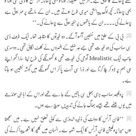
مجھے پڑھانے کا شوق ہے۔ اگر میں تحصیلدار ہوتا تو بھی پڑھاتا۔ اگر ضلع کا ڈی سی ہوتا تو
بھی پڑھاتا۔ کچھ لوگ پیدائشی میری طرح ہوتے ہیں۔ ان کے ماتھے پر مہر ہوتی ہے
پڑھانے کی.... ان کے ہاتھوں پر لکیر ہوتی ہے پڑھانے کی۔‘‘
بی بی کے حلق میں نمکین آنسو آ گئے۔ دو غیرتوں کا مقابلہ تھا۔ ایک طرف ڈی
سی صاحب کی وہ غیر ت تھی جسے ہر ضلع کے افسرو ں نے کلف لگائی تھی۔ دوسری
جانب ایک Idealistic آدمی کی غیرت تھی جو گھونگے کی طرح اپنا سارا گھر اپنے
ہی جسم پر لاد کر چلا کرتا ہے اور ذرا سی آہٹ پا کر اس گھونگے میں گوشہ نشین ہو جاتا
ہے۔
پروفیسر صاحب بڑی بھلی سی باتیں کئے جا رہے تھے اور اس کے ابا جی مونڈھے
میں یو ں بیٹھے تھے جیسے بھاگ جانے کی تدبیریں سوچ رہے ہوں۔
’’فائن آرٹس کا دولت کی ذخیرہ اندوزی سے کوئی تعلق نہیں ہے۔ میں سمجھتا
ہوں میرا پروفیشن فائن آرٹس کا ایک شعبہ ہے۔ انسان میں کلچر کا شعور پیدا کرنے کی