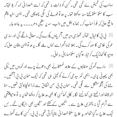
صاحب کی قمیض لے گئی تھی۔ کسی کو جرات نہ تھی کہ اسے جمعدارنی کہہ کر بلا لیتا۔
سب کا سنتو سنتو کہتے منہ سوکھتا تھا۔ پر وہ تو طوطے کی سگی پھوپھی تھی۔ ایسی سفید چشم
واقع ہوئی کہ فوراً حساب کر۔ جھاڑو بغل میں داب، سر پر سلفچی دھر.... یہ جا وہ جا۔
بی بی کا خیال تھا کہ تھوڑی دیر میں آ کر پاؤں پکڑے گی۔ معافی مانگے گی اور ساری
عمر کی غلامی کا عہد کرے گی۔ بھلا ایسا گھر اسے کہاں ملے گا۔ پر وہ تو ایسی دفان ہوئی کہ
دوپہر کا کھانا پک کر تیار ہو گیا پر سنتو مہارانی نہ لوٹی۔
سارے گھر کی صفائیوں کے علاوہ غسلخانے بھی دھونے پڑے اور کمروں میں ٹاکی
بھی پھیرنی پڑی۔ ابھی کمر سیدھی کرنے کو لیٹی ہی تھی کہ ایک مہمان بی بی آ گئیں۔
منے کی آنکھ مشکل سے لگی تھی۔ مہمان بی بی حسن اتفاق سے ذرا اونچا بولتی تھیں۔ منا
اٹھ بیٹھا اور اٹھتے ہی کھانسنے لگا۔ کالی کھانسی کا بھی ہر علاج کر دیکھا تھا پر نہ تو ہومیوپیتھی
سے آرام آیا نہ ڈاکٹری علاج سے۔ حکیموں کے کشتے اور معجون بھی رائیگاں گئے۔ بس
ایک علاج رہ گیا تھا اور یہ علاج سنتو جمعدارنی بتایا کرتی تھی۔ بی بی ! کسی کالے گھوڑے