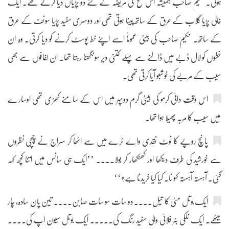
ہوتی۔ حکیم صاحب ہمیشہ اس نفخ کی مریضہ کے لئے دو پڑیاں دیا کرتے تھے۔ ایک
خالی پڑیا گلاب کے عرق کے ساتھ پینا ہوتی تھی اور دوسری سفید پڑیا سونف کے عرق
کے ساتھ۔ حکیم صاحب کی بیٹی عموماً اسے اپنے خط پوسٹ کرنے کو دیا کرتی۔ وہ ان
خطوں کو لال ڈبے میں ڈالنے سے پہلے کتنی دیر سونگھتا رہتا تھا۔ ان لفافوں سے بھی
سیب کے مربے کی خوشبو آیا کرتی تھی۔
اس وقت دائی کرمو کی بیٹی گرم دوپہر میں اس کے سامنے کھڑی تھی اوسارے
میں سیب کا مربہ پھیلا ہوا تھا۔
پانچ روپے کا نوٹ نقدی والے ٹرے میں سے اٹھا کر سراج نے چپچی نظروں
سے خورشید کی طرف دیکھا اور کھنکھار کر بولا.... ’’ایک ہی سانس میں اتنا کچھ کہہ
گئی۔ آہستہ آہستہ کہو نا۔ کیا کیا خریدنا ہے؟‘‘
ایک بوتل مٹی کا تیل.... دو سات سو سات صابن.... تین پان سادہ، چار
میٹھے۔ ایک نلکی بٹر فلائی والی سفید رنگ کی....۔ ایک بوتل سیون اپ کی....