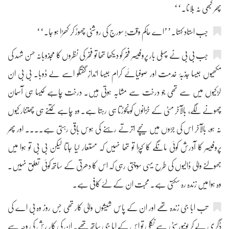
پھر کبھی نہ بلانا۔‘‘
جب استاد کہتا۔’’اے حاکم وقت! سورج کی روشنی چھوڑ کر کھڑا ہو جا۔‘‘
جب بی بی نے پہلی بار پروفیسر فخر کو دیکھا تھا تو فخر کی نظروں کا مجذوبانہ حسن شہد کی
مکھیوں جیسا جذبۂ خدمت اور صوفیائے کرام جیسا اندازِ گفتگو اسے لے ڈوبا۔ بی بی ان
لڑکیوں میں سے تھی جو درخت سے مشابہ ہوتی ہیں۔ درخت چاہے کیسا ہی آسمان
چھونے لگے، بالآخر مٹی کے خزانوں کو نچوڑتا ہی رہتا ہے۔ وہ چاہے کتنے ہی چھتنار کیوں
نہ ہو، بالآخر اس کی جڑوں میں نیچے اترتے رہنے کی ہوس باقی رہتی ہے.... اور پھر
پروفیسر کا آدرش کوئی مانگے کا کپڑا تو تھا نہیں کہ مستعار لیا جاتا لیکن بی بی تو ہوا میں
جھولنے والی ڈالیوں کی طرح یہی سوچتی رہی کہ اس کا دھرتی کے ساتھ کوئی تعلق نہیں۔
وہ ہوا میں زندہ رہ سکتی ہے۔ محبت ان کے لئے کافی ہے۔
تب ابا جی زندہ تھے اور ان کے پاس شیشوں والی کار تھی جس روز وہ بی اے کی
ڈگری لے کر یونیورسٹی سے نکلی تو اس کے ابا جی ساتھ تھے۔ ان کی کار رش کی وجہ سے