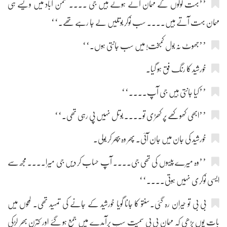
’’بہت لوگوں کے مہمان آئے ہوئے ہیں جی .... سمن آباد میں ویسے ہی
مہمان بہت آتے ہیں.... سب نوکر بوتلیں لے جا رہے تھے۔‘‘
’’جھوٹ نہ بول کمبخت! میں سب جانتی ہوں۔‘‘
خورشید کا رنگ فق ہو گیا۔
’’کیا جانتی ہیں جی آپ....‘‘
’’ابھی کھوکھے پر کھڑی تو.... بوتل نہیں پی رہی تھی۔‘‘
خورشید کی جان میں جان آئی۔ پھر وہ بپھر کر بولی۔
’’وہ میرے پیسوں کی تھی جی.... آپ حساب کر دیں جی میرا.... مجھ سے
ایسی نوکری نہیں ہوتی....‘‘
بی بی تو حیران رہ گئی۔سنتو کا جانا گویا خورشید کے جانے کی تمہید تھی۔ لمحوں میں
بات یوں بڑھی کہ مہمان بی بی سمیت سب برآمدے میں جمع ہو گئے اور کترن بھر لڑکی