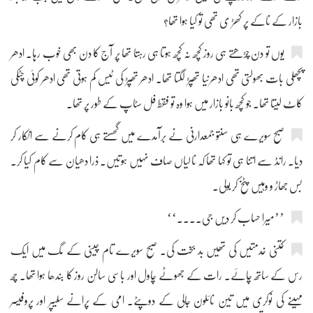
بازار کے ناکے پر کھڑ ی تھی تو کیا ہوا تھا؟
یوں تو دن چڑھتے ہی روز کچھ نہ کچھ ہوتا ہی رہتا تھا پر آج کا دن بھی خوب رہا۔ ادھر
پچھلی بات بھولتی تھی ادھرنیا تھپڑ لگتا تھا۔ ادھر تھپڑ کی ٹیس کم ہوتی تھی ادھر کوئی چٹکی
کاٹ لیتا تھا۔ جو کچھ بانو بازار میں ہوا وہ تو فقط فل سٹاپ کے طور پر تھا۔
صبح سویرے ہی سنتو جمعدارنی نے برآمدے میں گھستے ہی کام کرنے سے انکار کر
دیا۔ رانڈ سے اتنا ہی تو کہا تھا کہ نالیاں صاف نہیں ہوتیں۔ ذرا دھیان سے کام کیا کر۔
بس جھاڑ و وہیں پٹخ کر بولی۔
’’میرا حساب کر دیں جی....‘‘
کتنی خدمتیں کی تھیں بد بخت کی۔ صبح سویرے تام چینی کے مگ میں ایک
رس کے ساتھ چائے۔ رات کے جھوٹے چاول اور باسی سالن روز کا بندھا ہوا تھا۔ چھ
مہینے کی نوکری میں تین نائلون جالی کے دوپٹے۔ امی کے پرانے سلیپر اور پروفیسر