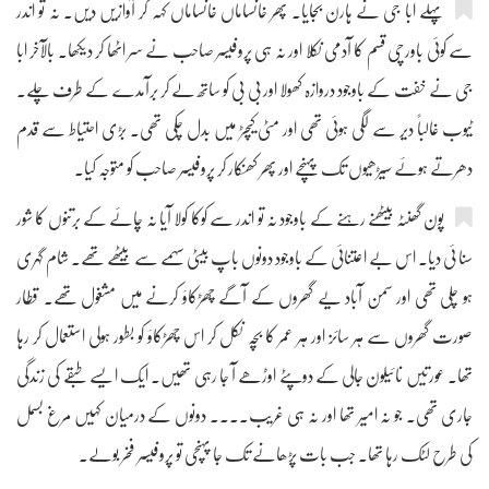
پہلے ابا جی نے ہارن بجایا۔ پھر خانساماں خانساماں کہہ کر آوازیں دیں۔ نہ تو اندر
سے کوئی باورچی قسم کا آدمی نکلا اور نہ ہی پروفیسر صاحب نے سر اٹھا کر دیکھا۔ بالآخر ابا
جی نے خفت کے باوجود دروازہ کھولا اور بی بی کو ساتھ لے کر برآمدے کے طرف چلے۔
ٹیوب غالباً دیر سے لگی ہوئی تھی اور مٹی کیچڑ میں بدل چکی تھی۔ بڑی احتیاط سے قدم
دھرتے ہوئے سیڑھیوں تک پہنچے اور پھر کھنکار کر پروفیسر صاحب کو متوجہ کیا۔
پون گھنٹہ بیٹھنے رہنے کے باوجود نہ تو اندر سے کوکا کولا آیا نہ چائے کے برتنوں کا شور
سنا ئی دیا۔ اس بے اعتنائی کے باوجود دونوں باپ بیٹی سہمے سے بیٹھے تھے۔ شام گہری
ہو چلی تھی اور سمن آباد یے گھروں کے آگے چھڑکاؤ کرنے میں مشغول تھے۔ قطار
صورت گھروں سے ہر سائز اور ہر عمر کا بچہ نکل کر اس چھڑکاؤ کو بطور ہولی استعمال کر رہا
تھا۔ عورتیں نائیلون جالی کے دوپٹے اوڑھے آ جا رہی تھیں۔ ایک ایسے طبقے کی زندگی
جاری تھی۔ جو نہ امیر تھا اور نہ ہی غریب.... دونوں کے درمیان کہیں مرغ بسمل
کی طرح لٹک رہا تھا۔ جب بات پڑھانے تک جا پہنچی تو پروفیسر فخر بولے۔