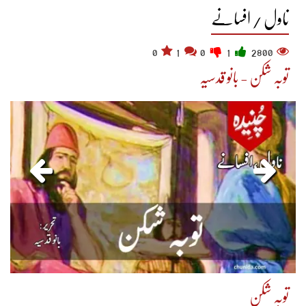
ناول / افسانے
0
1
0
1
2800
توبہ شکن - بانو قدسیہ
توبہ شکن