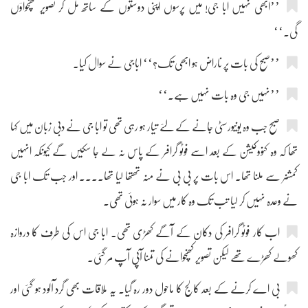
’’ابھی نہیں ابا جی! میں پرسوں اپنی دوستوں کے ساتھ مل کر تصویر کھنچواؤں
گی۔‘‘
’’صبح کی بات پر ناراض ہو ابھی تک؟‘‘ اباجی نے سوال کیا۔
’’نہیں جی وہ بات نہیں ہے۔‘‘
صبح جب وہ یونیورسٹی جانے کے لئے تیار ہو رہی تھی تو ابا جی نے دبی زبان میں کہا
تھا کہ وہ کنووکیشن کے بعد اسے فوٹو گرافر کے پاس نہ لے جا سکیں گے کیونکہ انہیں
کمشنر سے ملنا تھا۔ اس بات پر بی بی نے منہ تھتھا لیا تھا.... اور جب تک ابا جی
نے وعدہ نہیں کر لیا تب تک وہ کار میں سوار نہ ہوئی تھی۔
اب کار فوٹو گرافر کی دکان کے آگے کھڑی تھی۔ ابا جی اس کی طرف کا دروازہ
کھولے کھڑے تھے لیکن تصویر کھنچوانے کی تمنا آپی آپ مر گئی۔
بی اے کرنے کے بعد کالج کا ماحول دور رہ گیا۔ یہ ملاقات بھی گرد آلود ہو گئی اور