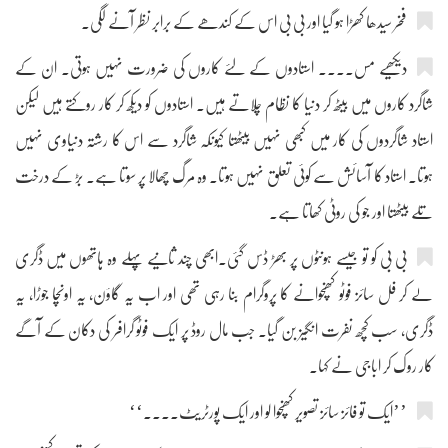
فخر سیدھا کھڑا ہو گیا اور بی بی اس کے کندھے کے برابر نظر آنے لگی۔
دیکھیے مس.... استادوں کے لئے کاروں کی ضرورت نہیں ہوتی۔ ان کے
شاگرد کاروں میں بیٹھ کر دنیا کا نظام چلاتے ہیں۔ استادوں کو دیکھ کر کار روکتے ہیں لیکن
استاد شاگردوں کی کار میں کبھی نہیں بیٹھتا کیونکہ شاگرد سے اس کا رشتہ دنیاوی نہیں
ہوتا۔ استاد کا آسائش سے کوئی تعلق نہیں ہوتا۔ وہ مرگ چھالا پر سوتا ہے۔ بڑ کے درخت
تلے بیٹھتا اور جو کی روٹی کھاتا ہے۔
بی بی کو تو جیسے ہونٹوں پر بھڑ ڈس گئی۔ابھی چند ثانیے پہلے وہ ہاتھوں میں ڈگری
لے کر فل سائز فوٹو کھنچوانے کا پروگرام بنا رہی تھی اور اب یہ گاؤن، یہ اونچا جوڑا، یہ
ڈگری، سب کچھ نفرت انگیز بن گیا۔ جب مال روڈ پر ایک فوٹو گرافر کی دکان کے آگے
کار روک کر اباجی نے کہا۔
’’ایک تو فائز سائز تصویر کھنچوا لو اور ایک پورٹریٹ....‘‘