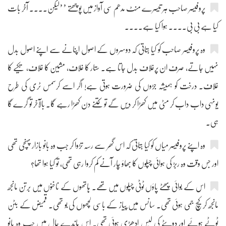
پروفیسر صاحب ہر تیسرے منٹ مدھم سی آواز میں پوچھتے ’’لیکن.... آخر بات
کیا ہے بی بی.... ہوا کیا ہے....
وہ پروفیسر صاحب کو کیا بتاتی کہ دوسروں کے اصول اپنانے سے اپنے اصول بدل
نہیں جاتے، صرف ان پرغلاف بدل جاتا ہے۔ ستار کا غلاف، مشین کا غلاف، تکیے کا
غلاف۔ درخت کو ہمیشہ جڑوں کی ضرورت ہوتی ہے! اگر اسے کرسمس ٹری کی طرح
یونہی داب داب کر مٹی میں کھڑا کر دیں گے تو کتنے دن کھڑا رہے گا۔ بالآخر تو گرے گا
ہی۔
وہ اپنے پروفیسر میاں کو کیا بتاتی کہ اس گھر سے رسہ تڑوا کر جب وہ بانو بازار پہنچی تھی
اور جس وقت وہ ربڑ کی ہوائی چپلوں کا بھاؤ چار آنے کم کروا رہی تھی، تو کیا ہوا تھا؟
اس کے بوائی پھٹے پاؤں ٹوٹی چپلوں میں تھے۔ ہاتھوں کے ناخنوں میں برتن مانجھ
مانجھ کر کیچ جمی ہوئی تھی۔ سانس میں پیاز کے باسی لچھوں کی بو تھی۔ قمیض کے بٹن
ٹوٹے ہوئے اور دوپٹے کی لیس ادھڑی ہوئی تھی۔ اس ماندے حال میں جب وہ بانو