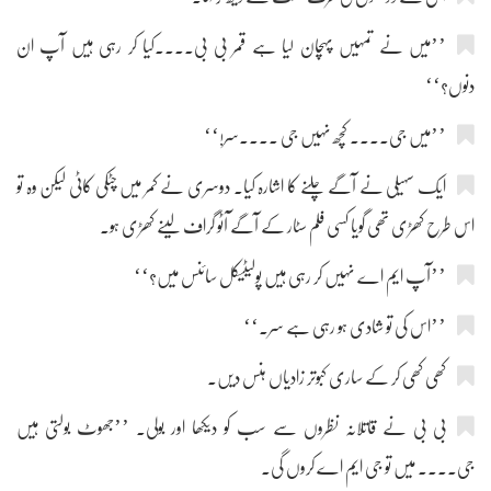
’’میں نے تمہیں پہچان لیا ہے قمر بی بی....کیا کر رہی ہیں آپ ان
دنوں؟‘‘
’’میں جی.... کچھ نہیں جی ....سر!‘‘
ایک سہیلی نے آگے چلنے کا اشارہ کیا۔ دوسری نے کمر میں چٹکی کاٹی لیکن وہ تو
اس طرح کھڑی تھی گویا کسی فلم سٹار کے آگے آٹو گراف لینے کھڑی ہو۔
’’آپ ایم اے نہیں کر رہی ہیں پولیٹیکل سائنس میں؟‘‘
’’اس کی تو شادی ہو رہی ہے سر۔‘‘
کھی کھی کر کے ساری کبوتر زادیاں ہنس دیں۔
بی بی نے قاتلانہ نظروں سے سب کو دیکھا اور بولی۔ ’’جھوٹ بولتی ہیں
جی.... میں تو جی ایم اے کروں گی۔