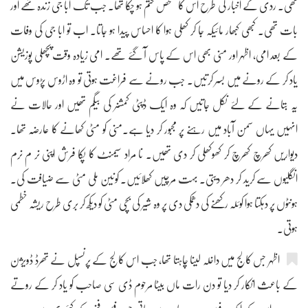
تھی۔ ردی کے اخبار کی طرح اس کا تشخص ختم ہو چکا تھا۔ جب تک ابا جی زندہ تھے اور
بات تھی۔ کبھی کبھار مائیکہ جا کر کھلی ہوا کا احساس پیدا ہو جاتا۔ اب تو ابا جی کی وفات
کے بعد امی، اظہر اور منی بھی اس کے پاس آ گئے تھے۔ امی زیادہ وقت پچھلی پوزیشن
یاد کر کے رونے میں بسر کرتیں۔ جب رونے سے فراغت ہوتی تو وہ اڑوس پڑوس میں
یہ بتانے کے لئے نکل جاتیں کہ وہ ایک ڈپٹی کمشنر کی بیگم تھیں اور حالات نے
انہیں یہاں سمن آباد میں رہنے پر مجبور کر دیا ہے۔منی کو مٹی کھانے کا عارضہ تھا۔
دیواریں کھرچ کھرچ کر کھوکھلی کر دی تھیں۔ نا مراد سیمنٹ کا پکا فرش اپنی نر م نرم
انگلیوں سے کرید کر دھر دیتی۔ بہت مرچیں کھلائیں۔ کونین ملی مٹی سے ضیافت کی۔
ہونٹوں پر دہکتا ہوا کوئلہ رکھنے کی دھمکی دی پر وہ شیر کی بچی مٹی کو دیکھ کر بری طرح ریشہ خطمی
ہوتی۔
اظہر جس کالج میں داخلہ لینا چاہتا تھا، جب اس کالج کے پرنسپل نے تھرڈ ڈویژن
کے باعث انکار کر دیا تو دن رات ماں بیٹا مرحوم ڈی سی صاحب کو یاد کر کے روتے