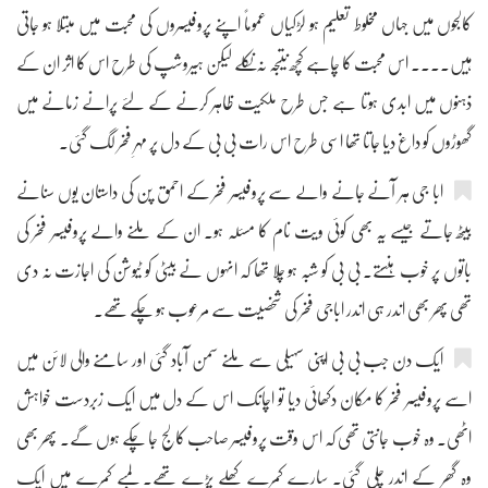
کالجوں میں جہاں مخلوط تعلیم ہو لڑکیاں عموماً اپنے پروفیسروں کی محبت میں مبتلا ہو جاتی
ہیں.... اس محبت کا چاہے کچھ نتیجہ نہ نکلے لیکن ہیروشپ کی طرح اس کا اثر ان کے
ذہنوں میں ابدی ہوتا ہے جس طرح ملکیت ظاہر کرنے کے لئے پرانے زمانے میں
گھوڑوں کو داغ دیا جاتا تھا اسی طرح اس رات بی بی کے دل پر مہرِ فخر لگ گئی۔
ابا جی ہر آنے جانے والے سے پروفیسر فخر کے احمق پن کی داستان یوں سنانے
بیٹھ جاتے جیسے یہ بھی کوئی ویت نام کا مسئلہ ہو۔ ان کے ملنے والے پروفیسر فخر کی
باتوں پر خوب ہنستے۔ بی بی کو شبہ ہو چلا تھا کہ انہوں نے بیٹی کو ٹیوشن کی اجازت نہ دی
تھی پھر بھی اندر ہی اندر اباجی فخر کی شخصیت سے مرعوب ہو چکے تھے۔
ایک دن جب بی بی اپنی سہیلی سے ملنے سمن آباد گئی اور سامنے والی لائن میں
اسے پروفیسر فخر کا مکان دکھائی دیا تو اچانک اس کے دل میں ایک زبردست خواہش
اٹھی۔ وہ خوب جانتی تھی کہ اس وقت پروفیسر صاحب کالج جا چکے ہوں گے۔ پھر بھی
وہ گھر کے اندر چلی گئی۔ سارے کمرے کھلے پڑے تھے۔ لمبے کمرے میں ایک