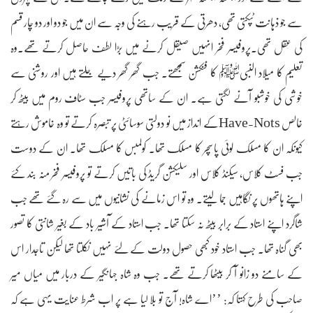
سے جو ذہانت ٹپکتی تھی، دھرتی کے قریب رہنے کی وجہ سے ان میں جو دو اور دو چار قسم
کی عقل تھی۔پروفیسر فخر انہیں صیقل کرنے میں بڑا لطف حاصل کرتے تھے۔وہ
تعلیم کا میلاد النبیﷺ کا فنکشن سمجھتے۔ جب گھر گھر دیے جلتے ہیں اور روشنی سے
خوشی کی خوشبو آنے لگتی ہے۔ ان کے ساتھی پروفیسر جب سٹاف روم میں بیٹھ کر
خالص Have-Notsکے انداز میں نو دولتی سوسائٹی پر تبصرہ کرتے تو وہ خاموش رہتے
کیونکہ ان کا مسلک لوئی پاسچر کا مسلک تھا۔ کولمبس کا مسلک تھا۔ ان کے دوست
جب فسٹ کلاس، سیکنڈ کلاس اور سلیکشن گریڈ کی باتیں کرتے تو پروفیسر فخر منہ بند کئے
اپنے ہاتھوں پر نگاہیں جما لیتے۔ وہ تو اس زمانے کی نشانیوں میں سے رہ گئے تھے جب
شاگرد اپنے استاد کے برابر بیٹھ نہ سکتا تھا۔ جب استاد کے آشیر باد کے بغیر شانتی کا تصور
بھی گناہ تھا۔ جب استاد خود کبھی حصول دولت کے لئے نہیں نکلتا تھا لیکن تاجدار اس
کے سامنے دو زانو آ کر بیٹھا کرتے تھے۔ جب وہ شاہ جہانگیر کے دربار میں میاں میر
صاحب کی طرح کہتا کہ: ’’اے شاہ! آج تو بلا لیا ہے پر اب شرط عنایت یہی ہے کہ