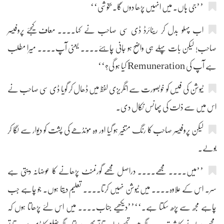
’’جی ہاں۔ میں انہیں پڑھا دوں گا۔ بخوشی‘‘
اب پہلو بدل کر ریٹائرڈ ڈی سی صاحب نے کہا.... معاف کیجئے پروفیسر
صاحب! لیکن بات پہلے ہی واضح ہو جانی چاہئے.... یعنی آپ.... میرا مطلب
ہے آپ کی Remuneration کیا ہو گی؟‘‘
ٹیوشن کی فیس کو خوبصورت سے انگریزی لفظ میں ڈھال کر گویا ڈی سی صاحب نے
اس میں سے ذلت کی پھانس نکال دی۔
لیکن پروفیسر صاحب کا رنگ متغیر ہو گیا اور وہ مونڈھے کی پشت کو دیوار سے لگا کر
بولے۔
’’میں.... مجھے.... دراصل مجھے گورنمنٹ پڑھانے کا عوضانہ دیتی ہے
سر۔ اس کے علاوہ.... میں ٹیوشن نہیں کرتا.... تعلیم دیتا ہوں۔ جو چاہے جب
چاہے مجھ سے پڑھ سکتا ہے۔‘‘’’دیکھیے جناب.... میں اس لئے پڑھاتا ہوں کہ