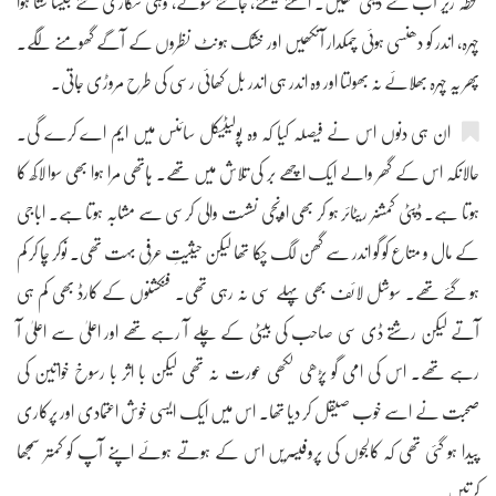
لحظہ زیر آب کئے دیتی تھیں۔ اٹھتے بیٹھتے، جاگتے سوتے، وہی شکاری کتے جیسا ستا ہوا
چہرہ، اندر کو دھنسی ہوئی چمکدار آنکھیں اور خشک ہونٹ نظروں کے آگے گھومنے لگے۔
پھر یہ چہرہ بھلائے نہ بھولتا اور وہ اندر ہی اندر بل کھائی رسی کی طرح مروڑی جاتی۔
ان ہی دنوں اس نے فیصلہ کیا کہ وہ پولیٹیکل سائنس میں ایم اے کرے گی۔
حالانکہ اس کے گھر والے ایک اچھے بر کی تلاش میں تھے۔ ہاتھی مرا ہوا بھی سوا لاکھ کا
ہوتا ہے۔ ڈپٹی کمشنر ریٹائر ہو کر بھی اونچی نشست والی کرسی سے مشابہ ہوتا ہے۔ اباجی
کے مال و متاع کو گو اندر سے گھن لگ چکا تھا لیکن حیثیتِ عرفی بہت تھی۔ نوکر چا کر کم
ہو گئے تھے۔ سوشل لائف بھی پہلے سی نہ رہی تھی۔ فنکشنوں کے کارڈ بھی کم ہی
آتے لیکن رشتے ڈی سی صاحب کی بیٹی کے چلے آ رہے تھے اور اعلیٰ سے اعلیٰ آ
رہے تھے۔ اس کی امی گو پڑھی لکھی عورت نہ تھی لیکن با اثر با رسوخ خواتین کی
صحبت نے اسے خوب صیقل کر دیا تھا۔ اس میں ایک ایسی خوش اعتمادی اور پرکاری
پیدا ہو گئی تھی کہ کالجوں کی پروفیسریں اس کے ہوتے ہوئے اپنے آپ کو کمتر سمجھا
کرتیں۔