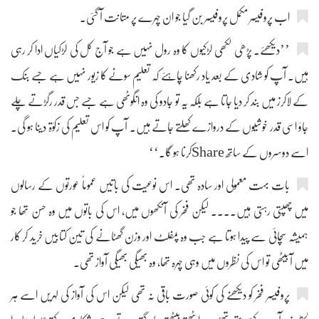
اب پروفیسر مکمل پروفیسر بن گیا جو ان چہرے پر متانت آ گئی۔
’’دیکھئے۔ پڑھی لکھی لڑکیوں کا وہ رول نہیں ہے جو آج کل کی لڑکیاں ادا کر رہی
ہیں۔ آپ کو شادی کے بعد یاد رکھنا چاہئے کہ تعلیم سونے کا زیور نہیں ہے جسے بنک
کے لاکرز میں بند کر دیا جاتا ہے بلکہ یہ تو جادو کی وہ انگوٹھی ہے جسے جس قدر رگڑتے چلے
جاؤ اسی قدر خوشیوں کے دروازے کھلتے جاتے ہیں۔ آپ کو اس تعلیم کی زکوٰۃ دینا ہو گی۔
اسے دوسروں کے ساتھ Shareکرنا ہو گا۔‘‘
بات بہت معمولی اور سادہ تھی۔ اس نوعیت کی باتیں عموماً عورتوں کے رسالوں
میں چھپتی رہتی ہیں.... لیکن فخر کی آنکھوں میں، اس کی باتوں میں وہ حسن تھا جو
ہمیشہ سچائی سے پیدا ہوتا ہے جب وہ پمفلٹ اور وزن گھٹانے کی تین کتابیں خرید کر کار
میں آ بیٹھی تو اس کی نظروں میں وہی چہرہ تھا، وہ بھیگی بھیگی آواز تھی۔
پروفیسر فخر کو دیکھنے کی کوئی صورت باقی نہ تھی لیکن اس کی آواز کی لہریں اسے ہر