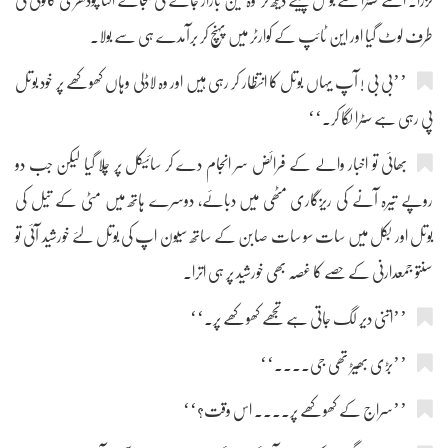
گزرا۔ اسے سٹرا سے بوتل پیتے دیکھ کر وہ مین بازار جانے کی بجائے الٹا چودھری کالونی کی
طرف لوٹ گیا اور این ٹائپ کے کوارٹر میں پہنچ کر برآمدے ہی سے بولا۔
’’بی بی ! آپ یہاں بوتل کا انتظار کر رہی ہیں اور وہ لاڈلی وہاں کھوکھے پر خود بوتل
پی رہی ہے سٹرا لگا کر۔‘‘
بھائی تو اخبار والے کے فرائض سر انجام دے کر سائیکل پر چلا گیا لیکن جب دو
روپے تیرہ آنے کی ریزگاری مٹھی میں دبائے، دوسرے ہاتھ میں مٹی کے تیل کی
بوتل اور بکل میں سات سو سات صابن کے ساتھ سیون اپ کی بوتل لئے خورشید آئی تو
سنتو جمعدارنی کے حصے کا غصہ بھی خورشید پر ہی اترا۔
’’اتنی دیر لگ جاتی ہے تجھے کھوکھے پر۔‘‘
’’بڑی بھیڑ تھی جی....‘‘
’’سراج کے کھوکھے پر.... اس وقت؟‘‘