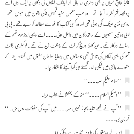
غالباً طاقِ نسیاں پر بھی دھری رہ جاتی اگر اچانک کتابوں کی دکان پر ایک دن اسے
پروفیسر فخر نظر نہ آ جاتے۔ وہ حسب معمول سفید قمیض خاکی پتلون میں ملبوس تھے۔
رومن نوز پر عینک ٹکی ہوئی تھی اور وہ کسی کتاب کا غور سے مطالعہ کر رہے تھے۔ بی بی
اپنی دو تین سہیلیوں کے ساتھ دکان میں داخل ہوئی.... اسے ویمن اینڈ ہوم قسم کے
رسالے درکار تھے۔ عید کارڈ اور سٹچ کرافٹ کے پمفلٹ خریدنے تھے۔ لو کیلری ڈائٹ
قسم کی ایسی کتابوں کی تلاش تھی جو سالوں میں بڑھایا ہوا وزن ہفتوں میں گھٹا دینے کے
مشورے جانتی ہیں لیکن اندر گھستے ہی گویا آئینے کا لشکارا پڑا۔
’’سلام علیکم سر....‘‘
’’وعلیکم السلام....‘‘ مٹھ کے بھکشو نے جواب دیا۔
’’آپ نے مجھے شاید پہچانا نہیں سر....میں آپ کی سٹوڈنٹ ہوں جی۔ ‘‘
قمر زبیری....
اس نے دوستوں کی طرف خفت سے دیکھ کر کہا۔