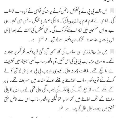
جس وقت بی بی نے پولیٹیکل سائنس کرنے پر ضد کی تو امی نے زبردست مخالفت
کی۔ ابا جی نے قدم قدم پر اڑچن پیدا کی کہ جو لڑکی ہمیشہ پولیٹیکل سائنس میں کمزور رہی
ہے وہ اس مضمون میں ایم اے کیونکر کرے گی۔ کئی گھنٹوں کی بحث کے بعد ابا جی
اس بات پر رضامند ہو گئے کہ وہ پروفیسر سے ٹیوشن لے سکتی ہے۔
جس روز ریٹائرڈ ڈی سی صاحب کی کار سمن آباد گئی تو پروفیسر فخر گھر پر موجود نہ
تھے۔ دوسری مرتبہ جب بی بی کی امی گئیں تو پروفیسر صاحب کسی سیمینار میں تشریف
لے جا چکے تھے۔ ملاقات پھر نہ ہوئی۔ تیسری بار جب بی بی اور ابا جی ٹیوشن کا طے
کرنے گئے تو پروفیسر صاحب مونڈھے پر بیٹھے ہوئے مطالعہ میں مصروف تھے۔ باہر
کے نلکے کے ساتھ نیلے رنگ کی پلاسٹک کی ٹیوب لگی ہوئی تھی۔ ٹیوب ویل کا پانی
سامنے کے تنگ احاطے میں اکٹھا ہو رہا تھا لیکن پروفیسر صاحب اس سے غافل مٹتی
شفق میں حروف ٹٹول ٹٹول کر پڑھ رہے تھے۔