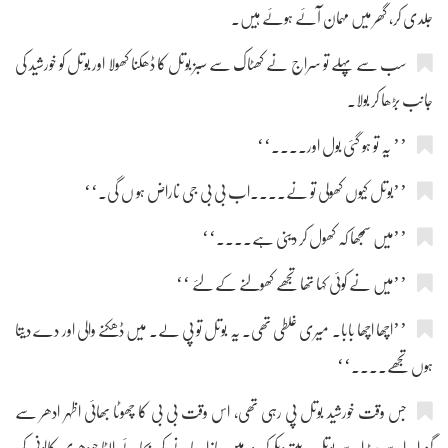
جلدی کر، گھر میں مہمان آئے ہوئے ہیں۔
سب سے پہلے تو سراج نے کھٹاک سے سبز بوتل کا ڈھکنا کھولا اور بوتل کو خورشید کی
جانب بڑھا کر بولا۔
’’ یہ تو ہو گئی بول اور....‘‘
’’بوتل کیوں کھولی تو نے....اب بی بی جی ناراض ہو ں گی۔‘‘
’’میں سمجھا کہ کھول کر دینی ہے....‘‘
’’میں نے کوئی کہا تھا تجھے کھولنے کے لئے ‘‘
’’اچھا اچھا بابا۔ میری غلطی تھی۔ یہ بوتل تو پی لے۔ میں ڈھکنے والی اور دے دیتا
ہوں تجھے....‘‘
جس وقت خورشید بوتل پی رہی تھی، اس وقت بی بی کا چھوٹا بھائی اظہر ادھر سے