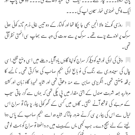
پان سادہ.... چار میٹھے.... ایک نلکی سفید دھاگے کی.... دو لولی پاپ اور
ایک بوتل ٹھنڈی ٹھار سیون اپ کی....
روڑی کوٹنے والا انجن بھی جا چکا تھا اور کولتار کے دو تین خالی ڈرم تازہ کوٹی ہوئی
سڑک پر اوندھے پڑے تھے۔ سڑک پر سے حدت کی وجہ سے بھاپ سی اٹھتی نظر آتی
تھی۔
دائی کی لڑکی خورشید کو دیکھ کر سراج کو اپنا گاؤں یاد آگیا۔ دھلے میں اسی وضع قطع، اسی
چال کی سیندوری سے رنگ کی نو بالغ لڑکی حکیم صاحب کی ہوا کرتی تھی۔ ٹانسے کا
برقعہ پہنتی تھی۔ انگریزی صابن سے منہ دھوتی تھی اور شاید خمیرۂ گاؤ زبان اور کشتۂ
مروارید بمعہ شربت صندل کے اتنی مقدار میں پی چکی تھی کہ جہاں سے گزر جاتی سیب
کے مربے کی خوشبو آنے لگتی۔ گاؤں میں کسی کے گھر کوئی بیمار پڑ جاتا تو سراج اس
خیال سے اس کی بیمار پرسی کرنے ضرور جاتا کہ شاید وہ اسے حکیم صاحب کے پاس دوا
لینے کے لئے بھیج دے۔ جب کبھی ماں کے پیٹ میں درد اٹھتا تو سراج کو بہت خوشی