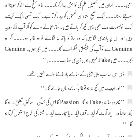
سعی.... انسان میں تحصیل علم کی خواہش بیدار کرنا.... عام سطح سے اٹھ کر سوچنا اور
سوچتے رہنا.... ایک صحیح استاد ان نعمتوں کو بیدار کرتا ہے۔ ایک تصویر، ایک گیت،
ایک خوبصورت بت بھی یہی کچھ کر پاتے ہیں۔ ساز بجانے والے کو اگر آپ لاکھ روپیہ
دیں اور اس پر پابندی لگائیں کہ وہ ساز کو ہاتھ نہ لگائے تو وہ غالباً وہ.... اگر وہ
Genuine ہے تو آپ کی پیشکش ٹھکرا دے گا.... میں ٹیچر ہوں۔ Genuine
ٹیچر.... میں Fake نہیں ہوں زبیری صاحب....!‘‘
ڈی سی صاحب اپنی بیٹی کے سامنے ہار ماننے والے نہیں تھے۔
’’اور جو پیٹ میں کچھ نہ ہو تو غالباً سازندہ مان جائے گا۔‘‘
’’پھر وہ سازندہ Fake ہو گا۔ Passion کا اس کی زندگی سے کوئی تعلق نہ ہو گا
بلکہ غالباً وہ اپنے آرٹ کو ایک تمغہ، ایک پاسپورٹ، ایک اشتہار کی طرح استعمال کرتا ہو
گا۔‘‘