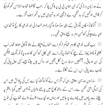
نے وہ زبان دراز کی کہ جن مہمان بی بی پر بوتل پلا کر رعب گانٹھنا تھا وہ الٹا اس گھر کو دیکھ
کر قائل ہو گئیں کہ بد نظمی، بے ترتیبی اور بد تمیزی میں یہ گھر حرف آخر ہے۔
آناً فاناً مکان نوکرانی کے بغیر سونا سونا ہو گیا۔ادھر جمعدارنی اور خورشید کا رنج تو تھا ہی،
اوپر سے پپو کی کھانسی دم نہ لینے دیتی تھی۔۔
جب تک خورشید کا دم تھا کم از کم اسے اٹھانے پچکارنے والا تو کوئی موجود تھا۔ اب
کفگیر تو چھوڑ چھاڑ کے بچے کو اٹھانا پڑتا۔ اسے بھی کالی کھانسی کا دورہ پڑتا تو رنگت بینگن
کی سی ہو جاتی۔ آنکھیں سرخا سرخ نکل آتیں اور سانس یوں چلتا جیسے کٹی ہوئی پانی کی
ٹیوب سے پانی رس رس کے نکلتا ہے۔
سارا دن وہ یہی سوچتی رہی کہ آخر اس نے کونسا گناہ کیا ہے جس کی پاداش میں اس
کی زندگی اتنی کٹھن ہے۔ اس کے ساتھ کالج میں پڑھنے والیاں تو ایسی تھیں گویا ریشم پر
چلنے سے پاؤں میں چھالے پڑ جائیں اور یہاں وہ کپڑے دھونے والے تھاپے کی طرح