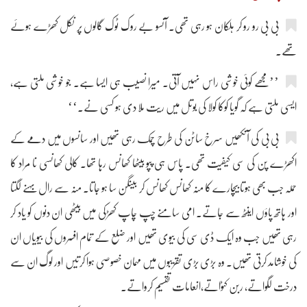
بی بی رو رو کر ہلکان ہو رہی تھی۔ آنسو بے روک ٹوک گالوں پر نکل کھڑے ہوئے
تھے۔
’’مجھے کوئی خوشی راس نہیں آتی۔ میرا نصیب ہی ایسا ہے۔ جو خوشی ملتی ہے،
ایسی ملتی ہے کہ گویا کوکا کولا کی بوتل میں ریت ملا دی ہو کسی نے۔‘‘
بی بی کی آنکھیں سرخ ساٹن کی طرح چمک رہی تھیں اور سانسوں میں دمے کے
اکھڑے پن کی سی کیفیت تھی۔ پاس ہی پپو بیٹھا کھانس رہا تھا۔ کالی کھانسی نا مراد کا
حملہ جب بھی ہوتا بیچارے کا منہ کھانس کھانس کر بینگن سا ہو جاتا۔ منہ سے رال بہنے لگتا
اور ہاتھ پاؤں اینٹھ سے جاتے۔ امی سامنے چپ چاپ کھڑکی میں بیٹھی ان دنوں کو یاد کر
رہی تھیں جب وہ ایک ڈی سی کی بیوی تھیں اور ضلع کے تمام افسروں کی بیویاں ان
کی خوشامد کرتی تھیں۔ وہ بڑی بڑی تقریبوں میں مہمان خصوصی ہوا کرتیں اور لوگ ان سے
درخت لگواتے، ربن کٹواتے،انعامات تقسیم کرواتے۔