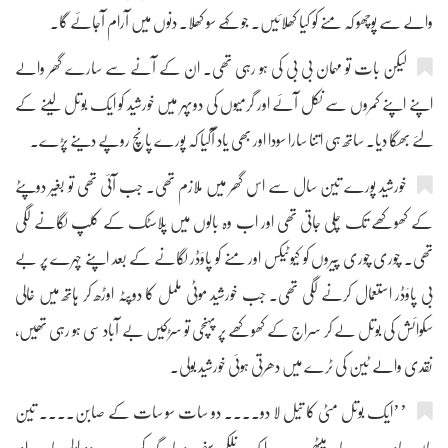
والے سے پوچھو کہ منے کو کیا کھلائیں۔ جو کہے سو کھلا۔ دنوں میں آرام آجائے گا۔
لیکن بات تو مہمان بی بی کی ہو رہی تھی۔ ان کے آنے سے سارے گھر والے
اپنے اپنے کمروں سے نکل آئے اور گرمیوں کی دوپہر میں خورشید کو ایک بوتل لینے کے
لئے بھگا دیا۔ ساتھ ہی اتنا سارا سودا اور بھی یاد آگیا کہ پورے پانچ روپے دینے پڑے۔
خورشید پورے تین سال سے اس گھر میں ملازم تھی۔ جب آئی تھی تو بغیر دوپٹے
کے کھوکھے تک چلی جاتی تھی اور اب وہ بالوں میں پلاسٹک کے کلپ لگانے لگی
تھی۔ چوری چوری پیروں کو کیوٹیکس اور منے کو پاؤڈر لگانے کے بعد اپنے چہرے پر بے
بی پاؤڈر استعمال کرنے لگی تھی۔ جب خورشید موٹی ململ کا دوپٹہ اوڑھ کر ہاتھ میں خالی
سکوائش کی بوتل لے کر سراج کے کھوکھے پر پہنچی تو سڑکیں بے آباد سی ہو رہی تھیں،
نقدی والے ٹین کی ٹرے میں دھرتی ہوئی خورشید بولی۔
’’ایک بوتل مٹی کا تیل لا دو.... دو سات سو سات کے صابن.... تین