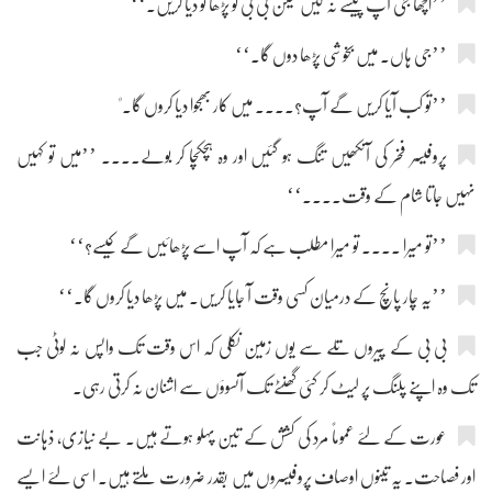
’’اچھا جی آپ پیسے نہ لیں لیکن بی بی کو پڑھا تو دیا کریں۔‘‘
’’جی ہاں۔ میں بخوشی پڑھا دوں گا۔‘‘
’’تو کب آیا کریں گے آپ؟.... میں کار بھجوا دیا کروں گا۔"
پروفیسر فخر کی آنکھیں تنگ ہو گئیں اور وہ ہچکچا کر بولے.... ’’میں تو کہیں
نہیں جاتا شام کے وقت....‘‘
’’تو میرا .... تو میرا مطلب ہے کہ آپ اسے پڑھائیں گے کیسے؟‘‘
’’یہ چار پانچ کے درمیان کسی وقت آ جایا کریں۔ میں پڑھا دیا کروں گا۔‘‘
بی بی کے پیروں تلے سے یوں زمین نکلی کہ اس وقت تک واپس نہ لوٹی جب
تک وہ اپنے پلنگ پر لیٹ کر کئی گھنٹے تک آنسوؤں سے اشنان نہ کرتی رہی۔
عورت کے لئے عموماً مرد کی کشش کے تین پہلو ہوتے ہیں۔ بے نیازی، ذہانت
اور فصاحت۔ یہ تینوں اوصاف پروفیسروں میں بقدر ضرورت ملتے ہیں۔ اسی لئے ایسے