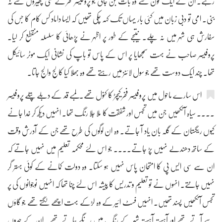
رہے۔ ان کے ایک فون سے وہ بات بن جاتی جو پروفیسر فخر کے کئی پھیروں سے نہ
بنی۔ امی تو دبی زبان میں کئی بار یہاں تک کہہ چکی تھیں کہ ایسا داماد کس کام کا جس کی
سفارش ہی شہر میں نہ چلے۔ نتیجے کے طور پر اظہر نے پڑھائی کا سلسلہ منقطع کر لیا۔
پروفیسر صاحب نے بہت سمجھایا پر اس کے پاس تو باپ کی نشانی ایک موٹر سائیکل
تھا۔ چند ایک دوست تھے جو سول لائنز میں رہتے تھے وہ بھلا کیا کالج والج جاتا۔
اس سارے ماحول میں پروفیسر فخر کیچڑ کا کنول تھے۔لمبے قد کے دبلے پتلے پروفیسر
.... سیاہ آنکھیں جن میں تجسس اور شفقت کا ملا جلا رنگ تھا۔ انہیں دیکھ کر خدا جانے
کیوں ریگستان کے گلہ بان یاد آ جاتے۔ وہ ان لوگوں کی طرح تھے جن کے آدرش وقت
کے ساتھ دھندلے نہیں پڑ جاتے.... جو اس لئے محکمہ تعلیم میں نہیں جاتے کہ
ان سے سی ایس پی کا امتحان پاس نہیں ہو سکتا۔ وہ دولت کمانے کے کوئی بہتر گر
نہیں جانتے۔ انہوں نے تو تعلیم و تدریس کا پیشہ اس لئے چنا تھا کہ انہیں نوجوانوں کی پر
تجسس آنکھیں پسند تھیں۔ انہیں فسٹ ائیر کے وہ لڑکے بہت اچھے لگتے تھے جو گاؤں
سے آتے تھے اور آہستہ آہستہ شہر کے رنگ میں رنگے جاتے تھے۔ ان کے چہروں