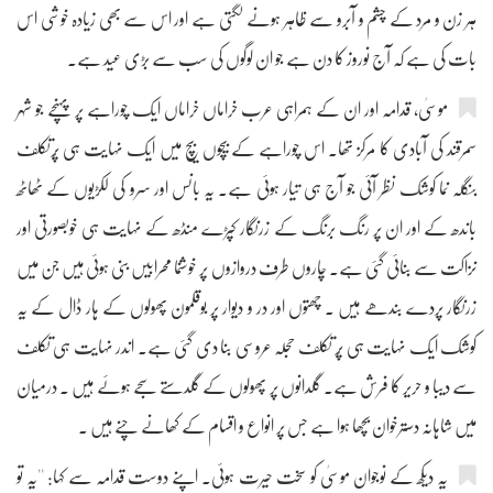
ہر زن و مرد کے چشم و آبرو سے ظاہر ہونے لگتی ہے اور اس سے بھی زیادہ خوشی اس
بات کی ہے کہ آج نوروز کا دن ہے جو ان لوگوں کی سب سے بڑی عید ہے۔
موسیٰ، قدامہ اور ان کے ہمراہی عرب خراماں خراماں ایک چوراہے پر پہنچے جو شہر
سمرقند کی آبادی کا مرکز تھا۔ اس چوراہے کے بیچوں بیچ میں ایک نہایت ہی پُرتکلف
بنگلہ نما کوشک نظر آئی جو آج ہی تیار ہوئی ہے۔ یہ بانس اور سرو کی لکڑیوں کے ٹھاٹھ
باندھ کے اور ان پر رنگ برنگ کے زرنگار کپڑے منڈھ کے نہایت ہی خوبصورتی اور
نزاکت سے بنائی گئی ہے۔ چاروں طرف دروازوں پر خوشنما محرابیں بنی ہوئی ہیں جن میں
زرنگار پردے بندھے ہیں ۔ چھتوں اور در و دیوار پر بوقلمون پھولوں کے ہار ڈال کے یہ
کوشک ایک نہایت ہی پُر تکلف حجلہ عروسی بنا دی گئی ہے۔ اندر نہایت ہی تکلف
سے دیبا و حریر کا فرش ہے۔ گلدانوں پر پھولوں کے گلدستے سجے ہوئے ہیں ۔ درمیان
میں شاہانہ دسترخوان بچھا ہوا ہے جس پر انواع و اقسام کے کھانے چنے ہیں ۔
یہ دیکھ کے نوجوان موسیٰ کو سخت حیرت ہوئی۔ اپنے دوست قدامہ سے کہا: ''یہ تو