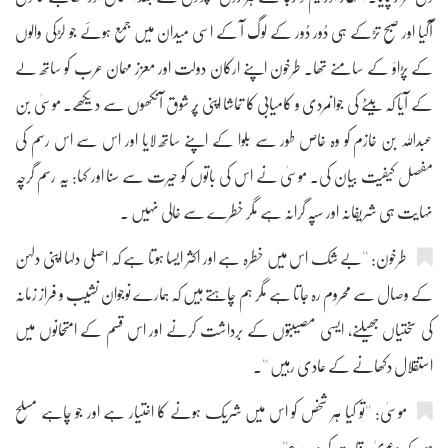
آگیا اور صبح تڑکے ہی دُور دُور کے لوگ آ کے اسی میدان میں جمع ہوئے جو لڑکی والوں
کے پڑاؤ کے سامنے تھا۔ طرخون اپنے ارکان دولت اور معزز مہمان عرب کو ساتھ لے
کے آیا کہ بیٹے کی جوانمردی و کامیابی کا تماشا اپنی پُر شوق آنکھوں سے دیکھے۔ موسیٰ بن
عبداللہ بن خازم کو وہ خاص طور سے بلوا کے اپنے ساتھ لایا اور اس سے اس رسم کی
مفصل کیفیت بیان کی۔ موسیٰ نے اس کی باتوں کو حیرت سے سنا اور کہا: یہ رسم گرچہ
نہایت ہی شریفانہ اور سپہ گرانہ ہے مگر خطرے سے خالی نہیں ۔
طرخون: ''بے شک اس میں خطرہ ہے اور اکثر ایسا ہوتا ہے کہ اصلی دلہا اپنی دلہن
کے وصال سے محروم رہ جاتا ہے مگر ہم چاہتے ہیں کہ ہمارے نوجوان نشیب و فراز زمانہ
کی سختیاں جھیلنے، ایسی مصیبتوں کے برداشت کرنے اور اس قسم کے امتحانوں میں
استقلال دکھانے کے عادی رہیں ''۔
موسیٰ: ''تو کیا ہر شخص کو اس میں شریک ہونے کا اختیار ہے اور جو چاہے مسلح