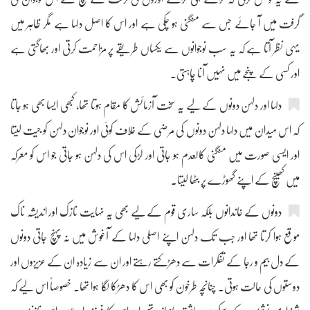
گرفت میں آ جائے جس سے منگنی ہو چکی ہے اور اس کا اصل دلہا ہے مگر ظاہر میں
یہی نظر آتا ہے کہ یہ سب نوجوانوں سے یکساں طریقے پر مزاحمت کرتی اور بھاگتی ہے
اور کسی کے پنجے میں نہیں آنا چاہتی۔
دلہا اور دلہن دونوں کے لیے یہ سخت آزمائش کا مقام ہوتا تھا، کبھی ایسا بھی ہو جاتا
کہ اس میدان میں دلہا دلہن دونوں کی مرضی کے خلاف کوئی اور نوجوان دلہن کو جیت لیتا
اور ایسی صورت میں منگنی کالعدم ہو جاتی اور لڑکی اس کی دلہن ہو جاتی جو اس کو معرکہ
میں کھینچ کے اپنے گھوڑے پر بٹھا لیتا۔
دونوں کے خاندانوں بلکہ ساری قوم کے لیے بھی یہ نہایت نازک اور اندیشہ ناک
موقع ہوا کرتا تھا اور جب تک دلہن اپنے اصلی دلہا کے آغوش میں نہ پہنچ جاتی دونوں
کے دل بیم و رجا کے تفکرات سے دھڑکتے رہتے اور ان سے زیادہ ان کے عزیزوں اور
دوستوں کی حالت ہوتی۔ چنانچہ طرخون کو بھی اس کا دھڑکا لگا ہوا تھا۔ خصوصاً اس لیے کہ