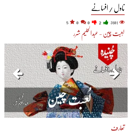
ناول / افسانے
5
0
0
2
3101
لُعبت چین - عبدالحلیم شرر
تعارف