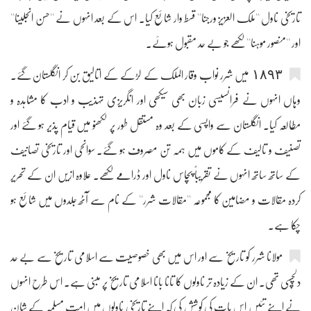
تاریخی ناول ''ملک العزیز ورجنا'' قسط وار شائع کیا۔ اس کے بعد انہوں نے ''حسن انجلینا''
اور ''منصور موہنا'' لکھے جو بے حد مقبول ہوئے۔
١٨٩٣ میں شرر نواب وقار الملک کے لڑکے کے اتالیق بن کر انگلستان گئے۔
وہاں انہوں نے فرانسیسی زبان بھی سیکھی اور انگریزی تہذیب و ادب کا مشاہدہ و
مطالعہ کیا۔ انگلستان سے واپسی کے بعد وہ مستقل طور پر لکھنو میں قیام پذیر ہو گئے اور
تصنیف و تالیف کے کاموں میں ہمہ تن مصروف ہو گئے۔ سوانحی اور تاریخی تصانیف
کے ساتھ ساتھ انہوں نے تقریباً پچاس ناول اور ڈرامے لکھے۔ علاوہ ازیں ان کے تحریر
کردہ مقالات و مضامین کا مجموعہ ''مقالات شرر'' کے نام سے آٹھ جلدوں میں شائع ہو
چکا ہے۔
مولانا شرر کو تاریخ سے اور اس میں بھی خصوصیت سے اسلامی تاریخ سے بے حد
دلچسپی تھی۔ ان کے زیادہ تر ناولوں کا تانا بانا اسلامی تاریخ پر مبنی ہے۔ اس طرح انہوں
نے اپنے تئیں اس بات کی کوشش کی کہ اپنے تاریخی ناولوں میں امت مسلمہ کے شان