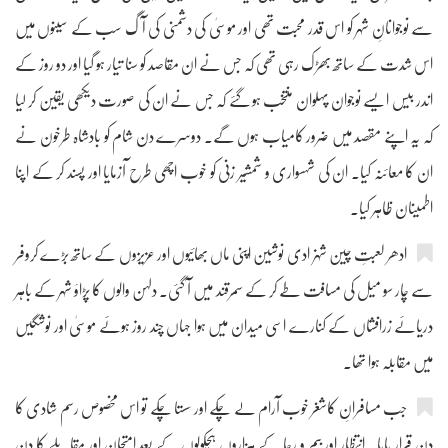
سے نوجوانانِ شہر کو اس قدر محبت تھی اور موسیٰ کی دشمنی کی آگ سب کے سینوں میں
اس شدت کے ساتھ بھڑک رہی تھی کہ جس نے ان مقاصد کو سنا تیار ہو گیا اور دو روز کے
اندر بیس ایسے نوجوان پہلوان منتخب ہو گئے کہ جس نے ان کی صورت دیکھی یقین کر لیا
کہ یہ اپنے مقصد میں ضرور کامیاب ہوں گے۔ دوسرے دن شام کو بادشاہ طرخون نے
ان کا معائنہ کیا۔ ان کی شہسواری و شمشیر زنی کو خوب اچھی طرح آزمایا اور پسند کر کے اپنا
اطمینان ظاہر کیا۔
ادھر لعبتِ چین شہزادی نوشین اپنی ماں بھائیوں اور عزیزوں کے ساتھ بڑے کروفر
سے چار سو میل کی مسافت طے کر کے سمرقند میں آ گئی۔ دلہن والوں کا پڑاؤ شہر کے باہر
دریائے زرافشاں کے کنارے اسی میدان میں ہوا جہاں چند روز ہوئے موسیٰ اور نوشگیں
میں مقابلہ ہوا تھا۔
جب مسافرانِ کاشغر خوب آرام لے چکے اور سستا چکے تو اس مخصوص رسم شادی کا
دن قرار پایا۔ انتظار اور بیم و رجا کے ہزاروں ہچکولوں کے بعد امتحان اور مقابلے کا دن