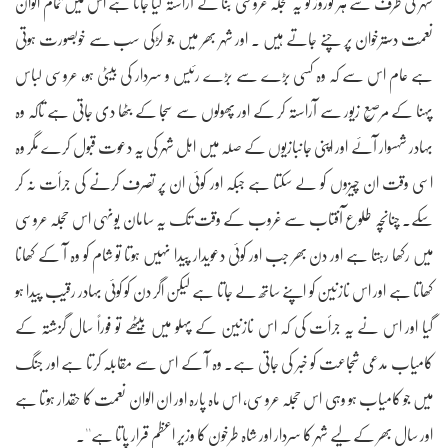
شہر کی طرف سے ہر نوروز کو یہ حجلہ عروسی بنا کے آراستہ کیا جاتا ہے اس میں تمام الوان
نعمت دسترخوان پر چنے جاتے ہیں ۔ اور شہر بھر میں جو لڑکی سب سے خوبصورت ہوتی
ہے عام اس سے کہ وہ کسی بڑے سے بڑے رئیس و سردار کی بیٹی ہو، عروسی لباس
پہنا کے مرصّع زیور سے آراستہ کر کے اور پھولوں سے سجا کے بٹھا دی جاتی ہے تاکہ وہ
بہادر شہسوار آئے اور اپنی جانبازیوں کے صلہ میں اہل شہر کی یہ دعوت قبول کرے مگر وہ
اسی وقت ان چیزوں کو لے سکتا ہے جبکہ اور کوئی ان پر تصرف کرنے کی جرأت نہ کر
سکے۔ چنانچہ طلوع آفتاب سے غروب کے وقت تک یہ سامان یونہی اس حجلہ عروسی
میں رکھا رہتا ہے اور دن بھر جب اور کوئی دعویدار پیدا نہیں ہوتا تو شام کو وہ آ کے کھانا
کھاتا ہے اور اس نازنین کو اپنے ساتھ لے جاتا ہے لیکن اگر دن کو کوئی بہادر رقیب پیدا ہو
گیا اور اس نے یہ جرأت کی کہ اس نازنین کے پہلو میں بیٹھے تو فوراً سال گزشتہ کے
کامیاب مدعی شجاعت کو خبر کی جاتی ہے۔ وہ آ کے اس سے مقابلہ کرتا ہے اور جنگ
میں جو کامیاب ہو وہی اس حجلہ عروسی، اس ماہ پارہ اور ان الوان نعمت کا حقدار ہوتا ہے
اور سال بھر کے لیے شہر کا سردار اور شاہ طرخون کا وزیر اعظم قرار پاتا ہے''۔