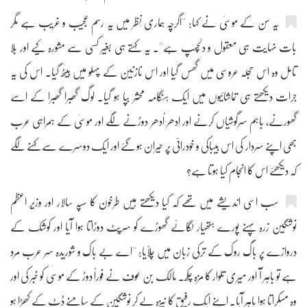
یہ سن کے موسیٰ نے کہا: ''اگرچہ ہماری نظر میں یہ رسم عجیب و غریب ہے مگر
بات نہایت ہی معقول و دلچسپ ہے''۔ یہ کہتے ہی بغیر کسی سے مشورہ کیے اور بلا
تامل وہ اس حجلہ عروسی میں گھس گیا اور اس نازنین کے پہلو میں بیٹھ گیا۔ اس کی یہ
جرات دیکھتے ہی تماشائیوں میں ایک ہنگامہ محشر بپا ہو گیا۔ لوگ گھبرا گھبرا کے اسے
گھورنے، باہم سرگوشیاں کرنے اور اِدھر اُدھر دوڑنے لگے اور موسیٰ کے ہمراہی عرب
بھی اپنے سردار کی اس بیباکی و خودرائی پر حیران ہو گئے اور ایک دوسرے سے کہنے لگے
کہ دیکھئے اس کا انجام کیا ہوتا ہے؟
سب اسی اندیشے میں تھے کہ کیا دیکھتے ہیں طرخون کا سپہ سالار اور وزیر اعظم
نوشگین زرہ پہنے پورے ہتھیار لگائے گھوڑے کو سرپٹ دوڑاتا ہوا آیا اور کوشک کے
دروازے پر باگ روک کے ترکی زبان میں چلّایا: ''اے بے باک و شوریدہ سر عرب مرد
ہے تو باہر آ اور میری تلوار کا مزہ چکھ۔ مالک بن عوف نے فوراً دوڑ کے موسٰی کو خبر کی اور
وہ مسکراتا ہوا باہر آیا۔ اپنے ایک رفیق کا نیزہ لے کر نوشگین کے سامنے ڈٹ کے کھڑا ہو