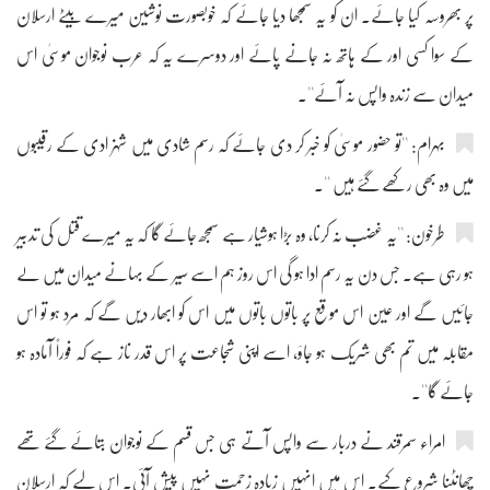
پر بھروسہ کیا جائے۔ ان کو یہ سمجھا دیا جائے کہ خوبصورت نوشین میرے بیٹے ارسلان
کے سوا کسی اور کے ہاتھ نہ جانے پائے اور دوسرے یہ کہ عرب نوجوان موسیٰ اس
میدان سے زندہ واپس نہ آئے''۔
بہرام: ''تو حضور موسیٰ کو خبر کر دی جائے کہ رسم شادی میں شہزادی کے رقیبوں
میں وہ بھی رکھے گئے ہیں ''۔
طرخون: ''یہ غضب نہ کرنا، وہ بڑا ہوشیار ہے سمجھ جائے گا کہ یہ میرے قتل کی تدبیر
ہو رہی ہے۔ جس دن یہ رسم ادا ہو گی اس روز ہم اسے سیر کے بہانے میدان میں لے
جائیں گے اور عین اس موقع پر باتوں باتوں میں اس کو ابھار دیں گے کہ مرد ہو تو اس
مقابلہ میں تم بھی شریک ہو جاؤ، اسے اپنی شجاعت پر اس قدر ناز ہے کہ فوراً آمادہ ہو
جائے گا''۔
امراء سمرقند نے دربار سے واپس آتے ہی جس قسم کے نوجوان بتائے گئے تھے
چھانٹنا شروع کیے۔ اس میں انہیں زیادہ زحمت نہیں پیش آئی۔ اس لیے کہ ارسلان