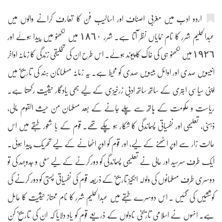
اردو ادب میں مغربی اصناف اور اسالیب فن کا تعارف کرانے والوں میں
عبدالحلیم شرر کا نام نمایاں نظر آتا ہے۔ شرر ١٨٦٠ میں لکھنو میں پیدا ہوئے اور
١٩٢٦ میں لکھنو ہی کی خاک کا پیوند ہوئے۔ اس طرح ان کی تخلیقی زندگی کا زمانہ اواخر
انیسویں صدی اور اوائل بیسویں صدی کو محیط ہے۔ یہ زمانہ مسلمانان ہند کی تاریخ میں
اپنی سیاسی ابتری کے ساتھ ساتھ ادبی زرخیزی کے لیے بھی یادگار حیثیت رکھتا ہے۔
ریاست و حکومت کے ہاتھ سے چلے جانے کے بعد مسلمان من حیث القوم مالی،
ذہنی، تعلیمی اور نفسیاتی پسماندگی کا شکار ہو چکے تھے۔ قوم کے با شعور طبقے میں اس
حالت زار سے اوپر اٹھنے کے لیے، اور قوم کو اوپر اٹھانے کے لیے تحریک پیدا ہوئی۔
ایک طرف سرسید اور حالی نے تعلیمی پسماندگی کو دور کرنے کے لیے سعی و جدوجہد کی تو
دوسری طرف مسلمانوں کی ولولہ انگیز تاریخ کے ذریعہ قوم کی نفسیاتی پستی کو دور کرنے کی
کوششیں کی گئیں ۔ اس دوسرے طبقے میں عبدالحلیم شرر کا نام ممتاز حیثیت کا حامل
ہے۔ انہوں نے اسلامی تاریخی ناولوں کے ذریعے قوم کو یاد دلایا کہ ان کی تاریخ کن