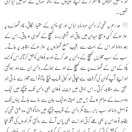
اور دلہنیں منزلوں کا سفر کر کے اپنے عزیزوں کے ساتھ سسرال کے شہر میں آیا کرتی
تھیں ۔
وہ رسم یہ تھی کہ دلہن عروسانہ لباس اور زیور پہن کے ہتھیار لگاتی، پھر گھوڑے پر
سوار ہوکے کسی وسیع میدان میں جاتی اور شمشیر برہنہ کھینچ کے کھڑی ہو جاتی۔ اس کے
بعد دولہا اور اس کے بہت سے رقیب مسلح گھوڑوں پر سوار ہوکے مقابلہ پر جاتے۔
سب کے سب تلواریں کھینچ کے دلہن پر حملہ کرتے اور ہر نوجوان کوشش کرتا کہ اس کو زندہ
پکڑ کے اس کے گھوڑے پر سے کھینچ لے اور لے بھاگے۔ دلہن ان سے دُور بھاگتی
اور اپنے آپ کو ان کی گرفت سے بچاتی اور کوئی قریب پہنچ جاتا تو اسے تلوار سے مارتی اور
سختی سے مقابلہ کرتی۔ اس لڑائی میں حریف نوجوان بھی دلہن تک پہنچنے میں ایک
دوسرے کے مزاحم ہوتے جس میں ہمیشہ دو ایک جان سے مارے جاتے یہاں تک
تو اصل دلہا اور سب برابر رہتے مگر دلہن کے قریب پہنچنے میں دلہا کو اتنی مدد ملتی تھی کہ
بظاہر تو وہ اس پر بھی حملے کرتی اور اسے بھی پاس آنے سے روکتی مگر اوروں کی آنکھ بچا
کے یہ کوشش کرتی کہ لڑتے ہی لڑتے اوروں کی گرفت سے بچ کے اس نوجوان کی