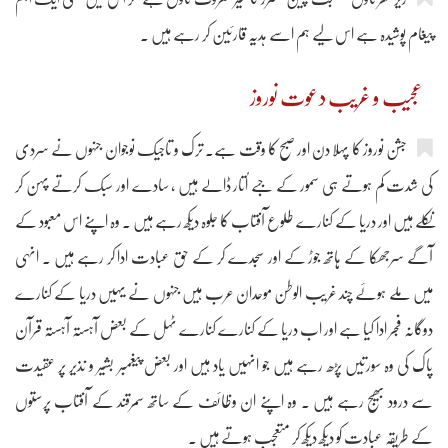
پیغام پوشیدہ ہے اس لیے ہم اسے ہدیہ قارئین کر رہے ہیں ۔
عجیب و غریب دعوت نوروز
جشن نوروز کا پہلا دن اور صبح کا وقت ہے۔ ترک و تاجیک نوجوان جنہوں نے سردی
کی شدت کم ہوتے ہی سمور کے جبے اُتار ڈالے ہیں ، سادے اور سبک کرتے پہن کر
نکلے ہیں اور دریا کے کنارے طلوع آفتاب کا جلوہ دیکھ رہے ہیں ۔ وہ اپنے اس معبود کے
آگے سرجھکا کے ہاتھ جوڑ کے اور سجدے کر کے حق عبادت ادا کر رہے ہیں ۔ انہی
میں ملے ہوئے چند غریب الوطن موحدان عرب ہیں جنہوں نے یہیں دریا کے کنارے
دوگانہ فجر ادا کیا ہے اور اب دریا کے کنارے کنارے ٹہل کے بعض آہستہ آہستہ قرآن
پاک کی وہ سورتیں پڑھ رہے ہیں جو انہیں یاد ہیں اور بعض پیغمبر بشیر و نذیر پر عقیدت
سے درود بھیج رہے ہیں ۔ وہ اپنے ان وظائف کے ساتھ سمرقند کے آفتاب پرستوں
کے طریقہ عبادت کو دیکھ دیکھ کر متعجب ہوتے ہیں ۔