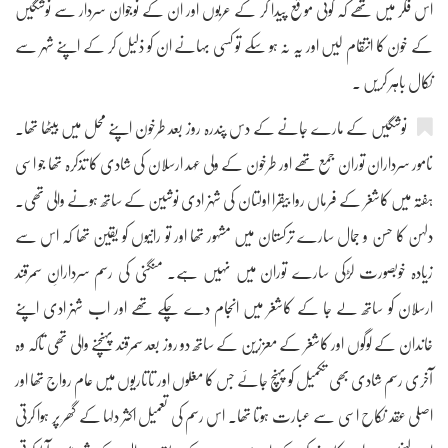
اس فکر میں تھے کہ کوئی موقع پیدا کر کے عربوں اور ان کے نوجوان سردار سے نوشگیں
کے خون کا انتقام لیں اور یہ نہ ہو سکے تو کسی بہانے ان کو ذلیل کر کے اپنے شہر سے
نکال باہر کریں ۔
نوشگیں کے مارے جانے کے دس پندرہ روز بعد طرخون اپنے محل میں بیٹھا تھا۔
نامور سرداران توران جمع تھے اور طرخون کے ولی عہد ارسلان کی شادی کا تذکرہ تھا جو اسی
ہفتہ میں کاشغر کے فرماں روا بیقرا اولتان کی شہزادی نوشین کے ساتھ ہونے والی تھی۔
دلہن کا حسن و جمال سارے ترکستان میں مشہور تھا اور تو رانیوں کو یقین تھا کہ اس سے
زیادہ خوبصورت لڑکی سارے توران میں نہیں ہے۔ منگنی کی رسم سردارانِ سمرقند
ارسلان کو ساتھ لے جا کے کاشغر میں انجام دے چکے تھے اور اب شہزادی اپنے
خاندان کے لوگوں اور کاشغر کے معززین کے ساتھ دو روز بعد سمرقند پہنچنے والی تھی تاکہ وہ
آخری رسم شادی بھی تکمیل کو پہنچ جائے جس کا مغلوں اور تاتاریوں میں عام رواج تھا اور
اصلی عقد نکاح اسی سے عبارت ہوتا تھا۔ اس رسم کی تعمیل اکثر دلہا کے گھر پر ہوا کرتی