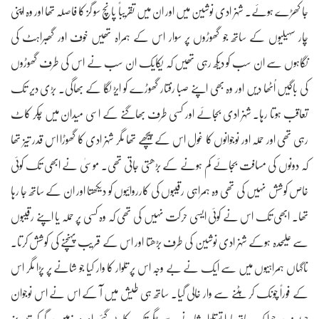
جا کھڑے ہوئے۔ شہزادی نوشین میں اور ان میں تقریباً پانچ سو گز کا فاصلہ تھا اور وہ اپنی
چار سہیلیوں کے ساتھ جو گھوڑوں پر سوار اس کے ہمراہ تھیں خوف اور گھبراہٹ کی
نگاہوں سے ان سب کو دیکھ رہی تھیں کہ یکایک ان سب نے اس کی طرف گھوڑوں
کی باگیں اُٹھا دیں اور وہ بھی اپنے صبا رفتار گھوڑے کو ایڑ لگا کے بھاگی۔ بڑی دیر تک
تعاقب ہوتا رہا۔ شہزادی بجائے اور کسی طرف بھاگنے کے اسی میدان میں چکر کاٹ
رہی تھی اور حملہ اور نوجوانوں کا غول اس کے پیچھے تھا مگر شہزادی کا گھوڑا اس قدر تیز تھا
کہ دونوں کی مسافت بجائے کم ہونے کے بڑھتی جاتی تھی۔ موسیٰ نے ابھی تک کوئی
خاص کوشش نہیں کی تھی وہ ہمراہی رقیبوں کی کارروائیوں کو دیکھتا اور ان کے ساتھ جا رہا
تھا۔ ابھی تک اس نے کوئی ایسی حرکت نہیں کی تھی کہ وہ کسی پر حملہ یا اپنے رقیبوں
سے علیحدہ ہوکے شہزادی نوشین کی طرف بڑھتا اور اس کے قریب پہنچنے کی کوشش کرتا۔
ناگہاں ہمراہیوں میں سے ایک نے بے وجہ اس پر تلوار کا وار کیا جو شانے پر پڑا مگر اس
کے فوراً چونک کر ہٹنے سے وار خالی گیا۔ ساتھ ہی طیش میں آ کے اس نے اس نوجوان