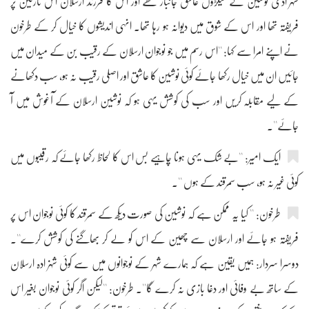
شہزادی نوشین کے سیکڑوں عاشق جانباز تھے اور اس کا فرزند ارسلان اس نازنین پر
فریفتہ تھا اور اس کے شوق میں دیوانہ ہو رہا تھا۔ انہی اندیشوں کا خیال کر کے طرخون
نے اپنے امرا سے کہا: ''اس رسم میں جو نوجوان ارسلان کے رقیب بن کے میدان میں
جائیں ان میں خیال رکھا جائے کوئی نوشین کا عاشق اور اصلی رقیب نہ ہو، سب دکھانے
کے لیے مقابلہ کریں اور سب کی کوشش یہی ہو کہ نوشین ارسلان کے آغوش میں آ
جائے''۔
ایک امیر: ''بے شک یہی ہونا چاہیے بس اس کا لحاظ رکھا جائے کہ رقیبوں میں
کوئی غیر نہ ہو، سب سمرقند کے ہوں ''۔
طرخون: '' کیا یہ ممکن ہے کہ نوشین کی صورت دیکھ کے سمرقند کا کوئی نوجوان اس پر
فریفتہ ہو جائے اور ارسلان سے چھین کے اس کو لے کر بھاگنے کی کوشش کرے''۔
دوسرا سردار: ہمیں یقین ہے کہ ہمارے شہر کے نوجوانوں میں سے کوئی شہزادہ ارسلان
کے ساتھ بے وفائی اور دغا بازی نہ کرے گا''۔ طرخون: ''لیکن اگر کوئی نوجوان بغیر اس