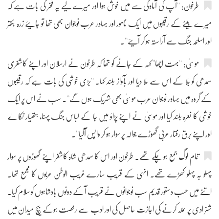
طرخون: ''آپ کی آمادگی سے میں خوش ہوا اور میرے لیے یہ فخر کی بات ہے کہ
میرے بیٹے کے رقیبوں میں ایک نامور اور بہادر عرب نوجوان بھی تھا تو جایئے زرہ بکتر
اور اسلحہ جنگ سے آراستہ ہو کر آیئے''۔
موسیٰ: ''بہت اچھا" کہہ کے جانے کو تھا کہ طرخون نے ارسلان اور اپنے کاشغری
سمدھی کو بلا کے اس سے ملا دیا اور بآواز بلند کہا۔ ''بڑی خوشی کی بات ہے کہ رقیبوں
کے گروہ میں بہادر نوجوان عرب موسیٰ بھی شریک ہوں گے''۔ سب نے اس پر ایک
خوشی کا نعرہ بلند کیا اور موسیٰ نے اپنے پڑاؤ میں جا کے لباس جنگ پہنا، ہتھیار نکالے
اور اپنے برق رفتار عربی گھوڑے جوالہ پر سوار ہو کر واپس آگیا''۔
تمام لوگ جمع ہو چکے تھے۔ طرخون اور اس کا سمدھی شاہ کاشغر اپنے گھوڑوں پر سوار
پہلو بہ پہلو کھڑے تھے۔ انہی کے قریب سارے غریب الوطن عربوں کا مجمع تھا۔
اتنے میں حسب دستور قدیم سب نوجوانوں نے قریب آ کے دونوں بادشاہوں کو سلام کیا۔
شہزادی پر حملہ کرنے کی اجازت حاصل کی اور ادب سے رخصت ہوکے بیچ میدان میں