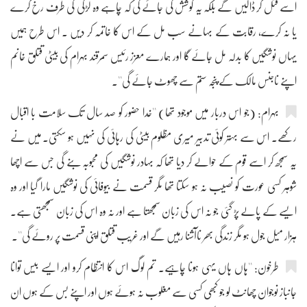
اسے قتل کر ڈالیں گے بلکہ یہ کوشش کی جائے گی کہ چاہے وہ لڑکی کی طرف رخ کرے
یا نہ کرے، رقابت کے بہانے سب مل کے اس کا خاتمہ کر دیں ۔ اس طرح ہمیں
یہاں نوشگیں کا بدلہ مل جائے گا اور ہمارے معزز رئیس سمرقند بہرام کی بیٹی قتلق خانم
اپنے ناجنس مالک کے پنجہ ستم سے چھوٹ جائے گی''۔
بہرام: (جو اس دربار میں موجود تھا) ''خدا حضور کو صد سال تک سلامت با اقبال
رکھے۔ اس سے بہتر کوئی تدبیر میری مظلوم بیٹی کی رہائی کی نہیں ہو سکتی۔ میں نے
یہ سمجھ کر اسے قوم کے حوالے کر دیا تھا کہ بہادر نوشگیں کی محبوبہ بنے گی جس سے اچھا
شوہر کسی عورت کو نصیب نہ ہو سکتا تھا مگر قسمت نے بیوفائی کی نوشگیں مارا گیا اور وہ
ایسے کے پالے پڑ گئی جو نہ اس کی زبان سمجھتا ہے اور نہ وہ اس کی زبان سمجھتی ہے۔
ہزار میل جول ہو مگر زندگی بھر ناآشنا رہیں گے اور غریب قتلق اپنی قسمت پر روئے گی''۔
طرخون: ''ہاں ہاں یہی ہونا چاہیے۔ تم لوگ اس کا انتظام کرو اور ایسے بیس توانا
جانباز نوجوان چھانٹ لو جو کبھی کسی سے مغلوب نہ ہوئے ہوں اور اپنے بس کے ہوں ان