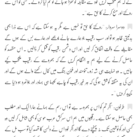
کے کہ ہم منتخب کریں خود سے مقابلہ کو کھڑا ہو جائے تو تم کیا کرو گے۔ کسی کو اس سے
روکنے اور منع کرنے کا حق ہے''۔
دوسرا سردار: ''روکنے کا حق تو نہیں ہے مگر یہ ہو سکتا ہے کہ اس سے ذرا بھی
بدنیتی ظاہر ہو تو اور سب رقیب جو ہمارے جانے بوجھے اور ہمارے بس کے ہوں گے
مقابلے کے وقت اتفاق کر لیں اور اس دشمن رقیب کو قتل کر ڈالیں ۔ اس مقصد کو
حاصل کرنے کے لیے ہم یہ انتظام کریں گے کہ بھروسے کے رقیب منتخب کیے
جائیں ۔ وہ نہایت ہی شہ زور، تنومند اور فنون جنگ میں کمال رکھنے والے ہوں گے اور
ان کی یہ متفقہ کوشش ہو گی کہ ہر غیر رقیب کو چاہے کیسا ہی بہادر اور جوانمرد ہو دنیا سے
ناپید کر دیں ''۔
طرخون: ''اگر تم کو اس پر بھروسہ ہے تو اس رسم کے بہانے ہمارا ایک اور مطلب
بھی حاصل ہو سکتا ہے۔ رقیبوں میں ہم اس سرکش عرب موسیٰ کو بھی شامل کر لیں وہ
کسی اور کو نوشین تک نہ پہنچنے دے گا اور اگر خود اس نے دلہن کا قصد کیا تو سب مل کے