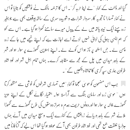
گیا اور ڈانٹ کے کہا: ''لے اپنا حربہ کر''۔ اس کا ترجمہ مالک نے نوشگیں کو بتایا تو اس
نے کہا: تمہارا نا تجربہ کار سردار شرارت و شوریدہ سری کے ساتھ بیوقوف بھی ہے جو بغیر
زرہ پہنے ایک نیزہ ہاتھ میں لے کے پیدل میرے سامنے کھڑا ہو گیا ہے۔ اس سے کہو
کہ ہم ایسی بزدلی کی لڑائی نہیں لڑتے اسے اجازت ہے کہ اپنے خیمے میں جا کے زرہ
پہن لے۔ جس اسلحہ پر ناز ہو اس کولے لے۔ اپنے بہترین گھوڑے پر سوار ہو اور شہر
کے باہر میدان میں چل کے مجھ سے مقابلہ کرے۔ جہاں تمام اہلِ شہر اور خود شاہ
طرخون ہماری سپہ گری کا تماشا دیکھیں گے''۔
جب اس مضمون کو موسیٰ سمجھا تو کہا: ''میں تمہاری شرطوں کو خوشی سے منظور کرتا
ہوں '' موسیٰ زرہ اور سامانِ جنگ سے آراستہ ہوا۔ ہتھیار لگائے نکل کے اپنے عزیز
گھوڑے جوالہ پر سوار ہوا اور دونوں حریف ہمدم و ہمراز دوستوں کی طرح گھوڑے سے گھوڑا
ملائے شہر کے باہر دریائے زرافشاں کے کنارے ایک وسیع میدان میں آئے جہاں
ہزارہا خلقت جمع تھی اور خود شاہ طرخون بھی آ کے موجود ہو گیا تھا اس لیے کہ آناً فاناً میں