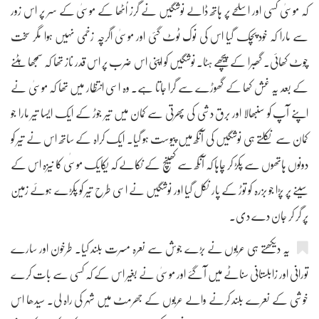
کہ موسیٰ کسی اور اسلحے پر ہاتھ ڈالے نوشگیں نے گرز اُٹھا کے موسیٰ کے سر پر اس زور
سے مارا کہ خود پچک گیا اس کی نوک ٹوٹ گئی اور موسیٰ اگرچہ زخمی نہیں ہوا مگر سخت
چوٹ کھائی۔ گھبرا کے پیچھے ہٹا۔ نوشگیں کو اپنی اس ضرب پر اس قدر ناز تھا کہ سمجھا ہٹنے
کے بعد یہ غش کھا کے گھوڑے سے گرا جاتا ہے۔ وہ اسی انتظار میں تھا کہ موسیٰ نے
اپنے آپ کو سنبھالا اور برق دشی کی پھرتی سے کمان میں تیر جوڑ کے ایک ایسا تیر مارا جو
کمان سے نکلتے ہی نوشگیں کی آنکھ میں پیوست ہو گیا۔ ایک کراہ کے ساتھ اس نے تیر کو
دونوں ہاتھوں سے پکڑ کر چاہا کہ آنکھ سے کھینچ کے نکالے کہ یکایک موسٰی کا نیزہ اس کے
سینے پر پڑا جو بزرہ کو توڑ کے پار نکل گیا اور نوشگیں نے اسی طرح تیر کو پکڑے ہوئے زمین
پر گر کر جان دے دی۔
یہ دیکھتے ہی عربوں نے بڑے جوش سے نعرہ مسرت بلند کیا۔ طرخون اور سارے
تورانی اور زابلستانی سناٹے میں آ گئے اور موسیٰ نے بغیر اس کے کہ کسی سے بات کرے
خوشی کے نعرے بلند کرنے والے عربوں کے جھرمٹ میں شہر کی راہ لی۔ سیدھا اس