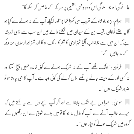
جائے گی اور جو ملے گی اس کو وہ یونہی ہتھیلی پر سر رکھ کے حاصل کر سکے گا''۔
بہرام: (جو بادشاہ کے قریب ہی کھڑا تھا) ''اور اکیلے آپ کے نہ ہونے سے کیا ہو
گا یہ جتنے نوجوان رقیب بن کے میدان میں نکلنے والے ہیں ان سب سے یہی اندیشہ
ہے کہ ان میں سے جو غالب آگیا شہزادی کاشغر کا مالک ہو گا اور شہزادہ ارسلان منہ دیکھ
کے رہ جائیں گے''۔
طرخون: ''بیشک مجھے آپ کے نہ شریک ہونے سے کوئی فائدہ نہیں پہنچ سکتا اور
نہ کسی اور کے جیت جانے پر مجھے ملال کرنے کی کوئی وجہ ہے۔ آپ کا جی چاہتا ہو تو
ضرور شریک ہوں ''۔
موسیٰ: ''میرا دل بے شک چاہتا ہے اور اگر آپ سچے دل سے یہ کہتے ہیں کہ
میرے غالب آنے سے آپ کو ملال نہ ہو گا تو میں بڑے شوق سے ان رقیبوں کے
گروہ میں شریک ہونے کو تیار ہوں ''۔