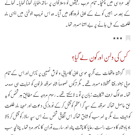
حجلہ عروسی میں پہنچا۔ تمام عرب رفیقوں کو دسترخوان پر ساتھ بٹھایا، کھانا کھایا۔ کھانے
کے بعد مہ جبیں کو لے کے اپنی فرودگاہ میں آیا۔ وہ اس غریب الوطنی میں ایسی ماہ
طلعت کے مل جانے پر بے انتہا مسرور تھا۔
٭٭٭
کس کی دلہن اور کون لے گیا؟
گزشتہ واقعات سے اگرچہ موسیٰ اپنی کامیابی و خوش نصیبی پر نازاں اور اس کے تمام
عربی نژاد رفقا محظوظ و مسرور تھے۔ مگر ترکوں خصوصاً شاہ سمرقند طرخون کو نہایت ہی صدمہ
تھا۔ وہ لوگ حرفِ شکایت زبان پر تو نہ لاسکتے تھے۔ رسوم مروجہ کے مطابق ہر شخص کو یہ
حق حاصل تھا کہ سمرقند کے سپہ گر اعظم کو قتل کر کے نوروز کی دعوت اور حسینہ ماہ طلعت
کو جیت لے مگر یہ امر سب کو شاق تھا کہ اس آفاقی شخص نے اس سپہ سالار کو قتل کر ڈالا
جو بادشاہ کا دست راست رعایا کا پشت پناہ اور سارے توران کا نامور مرد تھا۔ چنانچہ سب