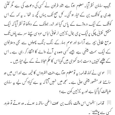
عجیب سامان نظر آیا۔ معلوم ہوتا ہے شاہ طرخون نے کسی کی دعوت کی ہے مگر کتنی
جلدی یہ کوشک بن کے تیار ہو گئی۔ کل صبح تک یہاں کچھ نہ تھا''۔ یہ کہہ کے اس
کوشک کے ایک دروازے کے پاس گیا اور اندر جھانک کے دیکھا تو نظر آیا کہ ایک
منقش نقرئی چوکی پر ایک پری جمال نازنین ارغوانی لباس عروسی پہنے سر سے پاؤں تک
مرصع طلائی زیور سے آراستہ اور موسم بہار کے رنگ برنگ پھولوں سے سجی دسترخوان
کے ایک سمت بیٹھی ہے جیسے کسی وعدہ پر آنے والے کا انتظار کر رہی ہے۔ اس
کے پیچھے کنیزیں دست بستہ کھڑی ہیں گویا اس کا حکم بجا لانے کے لیے تیار ہیں ۔
موسی نے کہا، قدامہ! یہ تو معلوم ہوتا ہے جنت الفردوس کا خیمہ ہے اور اس میں وہ
سامنے حور مقصور بیٹھی ہوئی ہے۔ سمجھ میں نہیں آتا کہ یہ ہے کیا؟ کس لیے یہ سامانِ
ضیافت کیا گیا ہے اور یہ نازنین کون ہے؟
قدامہ! ''افسوس اس وقت مالک بن عوف اسلمی ساتھ نہ ہوئے۔ وہ ہوتے تو ضرور
کسی سے پوچھتے''۔