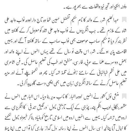
ولولہ انگیز اور تحیر خیز واقعات سے بھر پور ہے۔
عبدالحلیم شرر کے والد کا نام حکیم تفضل حسین تھا وہ تاج دار اودھ نواب واجد علی
شاہ کے ملازم تھے۔ جب انگریزوں نے نواب واجد علی شاہ کو معزول کر کے کلکتہ میں
نظر بند کر دیا تو حکیم صاحب موصوف بھی نواب صاحب کے ساتھ کلکتہ آ گئے اور یہیں
اقامت پذیر ہو گئے۔ شرر اس وقت نو سال کے تھے یہاں انہوں نے اپنے والد اور
بعض دوسرے علما سے عربی، فارسی، منطق اور طب کی تعلیم حاصل کی۔ فن شاعری
میں علی نظم طباطبائی کے سامنے زانوئے تلمذ تہہ کیا۔ پھر وہ لکھنو چلے آئے اور مزید
تعلیم حاصل کرنے کے ساتھ انگریزی زبان میں بھی اچھی دست گاہ پیدا کر لی۔
منشی نول کشور نے انہیں 'اودھ اخبار' کا نائب مدیر بنا دیا۔ اس اخبار میں انہوں نے
مشہور بنگالی ادیب بنکم چندر چٹرجی کے ایک تاریخی ناول ''درگیش نند فی'' کا انگریزی سے
اردو میں ترجمہ کیا۔ یہیں سے انہیں اردو میں اسلامی تاریخ کو بنیاد بنا کر طبعزاد ناول لکھنے
کا خیال آیا چنانچہ اسی سال انہوں نے اپنا رسالہ 'دل گداز' جاری کیا تو اس میں اپنا پہلا