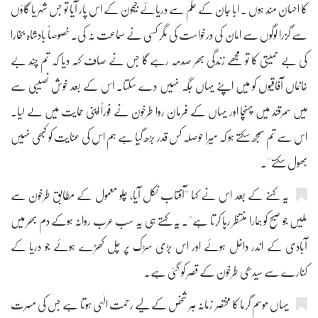
کا احسان مند ہوں ۔ ابا جان کے حکم سے دریائے جیحون کے اس پار آیا تو جس شہر یا گاؤں
سے گزرا لوگوں سے امان کی درخواست کی مگر کسی نے سماعت نہ کی۔ خصوصاً بادشاہ بخارا
کی بے حمیتی کا تو مجھے زندگی بھر صدمہ رہے گا جس نے صاف کہہ دیا کہ تم چند بے
خانماں آفاقیوں کو میں اپنے یہاں جگہ نہیں دے سکتا۔ اس کے بعد خوش نصیبی سے
میں سمرقند میں پہنچا اور یہاں کے فرمان روا طرخون نے فوراً اپنی حمایت میں لے لیا۔
اس سے تم سمجھ سکتے ہو کہ میرا حوصلہ کس قدر بڑھ گیا ہے ہم اس کی عنایت کو کبھی نہیں
بھول سکتے''۔
یہ کہنے کے بعد اس نے کہا ''آفتاب نکل آیا، چلو معمول کے مطابق طرخون سے
ملیں جو صبح کو ہمارا منتظر رہا کرتا ہے''۔ یہ کہتے ہی یہ سب عرب روانہ ہوکے دم بھر میں
آبادی کے اندر داخل ہوئے اور اس بڑی سڑک پر چل کھڑے ہوئے جو دریا کے
کنارے سے سیدھی طرخون کے قصر کو گئی ہے۔
یہاں موسم گرما کا مختصر زمانہ ہر شخص کے لیے رحمت الٰہی ہوتا ہے جس کی مسرت