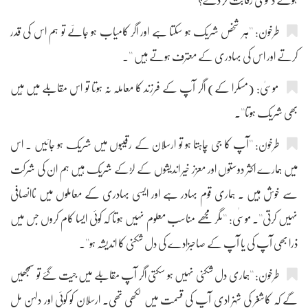
ہوکے دعویٰ رقابت کر دے؟''
طرخون: ''ہر شخص شریک ہو سکتا ہے اور اگر کامیاب ہو جائے تو ہم اس کی قدر
کرتے اور اس کی بہادری کے معترف ہوتے ہیں ''۔
موسیٰ: (مسکرا کے) اگر آپ کے فرزند کا معاملہ نہ ہوتا تو اس مقابلے میں مَیں
بھی شریک ہوتا''۔
طرخون: ''آپ کا جی چاہتا ہو تو ارسلان کے رقیبوں میں شریک ہو جائیں ۔ اس
میں ہمارے اکثر دوستوں اور معزز خیر اندیشوں کے لڑکے شریک ہیں ہم ان کی شرکت
سے خوش ہیں ۔ ہماری قوم بہادر ہے اور ایسی بہادری کے معاملوں میں ناانصافی
نہیں کرتی''۔ موسٰی: ''مگر مجھے مناسب معلوم نہیں ہوتا کہ کوئی ایسا کام کروں جس میں
ذرا بھی آپ کی یا آپ کے صاحبزادے کی دل شکنی کا اندیشہ ہو''۔
طرخون: ''ہماری دل شکنی نہیں ہو سکتی اگر آپ مقابلے میں جیت گئے تو سمجھیں
گے کہ کاشغر کی شہزادی آپ کی قسمت میں لکھی تھی۔ ارسلان کو کوئی اور دلہن مل