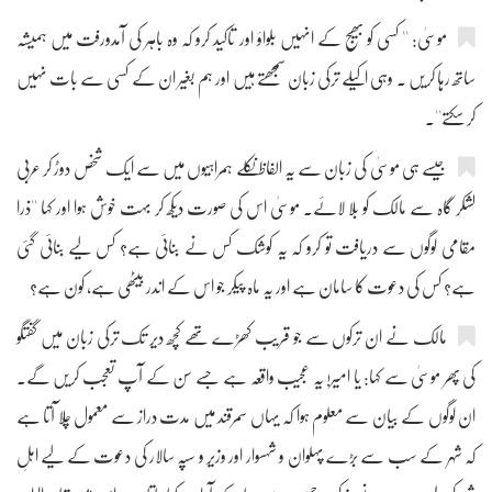
موسیٰ: '' کسی کو بھیج کے انہیں بلواؤ اور تاکید کرو کہ وہ باہر کی آمدورفت میں ہمیشہ
ساتھ رہا کریں ۔ وہی اکیلے ترکی زبان سمجھتے ہیں اور ہم بغیر ان کے کسی سے بات نہیں
کر سکتے''۔
جیسے ہی موسیٰ کی زبان سے یہ الفاظ نکلے ہمراہیوں میں سے ایک شخص دوڑ کر عربی
لشکر گاہ سے مالک کو بلا لائے۔ موسیٰ اس کی صورت دیکھ کر بہت خوش ہوا اور کہا ''ذرا
مقامی لوگوں سے دریافت تو کرو کہ یہ کوشک کس نے بنائی ہے؟ کس لیے بنائی گئی
ہے؟ کس کی دعوت کا سامان ہے اور یہ ماہ پیکر جو اس کے اندر بیٹھی ہے، کون ہے؟
مالک نے ان ترکوں سے جو قریب کھڑے تھے کچھ دیر تک ترکی زبان میں گفتگو
کی پھر موسیٰ سے کہا: یا امیر! یہ عجیب واقعہ ہے جسے سن کے آپ تعجب کریں گے۔
ان لوگوں کے بیان سے معلوم ہوا کہ یہاں سمرقند میں مدت دراز سے معمول چلا آتا ہے
کہ شہر کے سب سے بڑے پہلوان و شہسوار اور وزیر و سپہ سالار کی دعوت کے لیے اہلِ