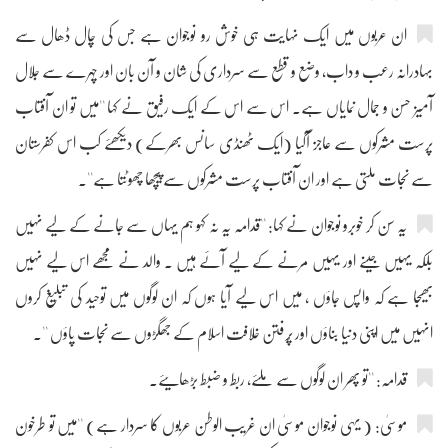
ان عربوں میں ایک نہایت ہی خوش رو نوجوان ہے جس کی چال ڈھال سے
بہادرانہ رعب و داب، وضع و قطع سے سرداری کی شان و آن بان اور چہرے سے جلال
آمیز حسن و جمال نمایاں ہے۔ اس سے اس کے ایک رفیق نے کہا ''میں تو ان آفتاب
پرست مشرکوں سے عاجز آگیا (ایک ٹھنڈی سانس بھرکے) دیکھئے کب اس کفرستان
سے نجات ملتی ہے اور ان آفتاب پرست مشرکوں سے پیچھا چھوٹتا ہے''۔
یہ سن کر خوبرو نوجوان نے کہا: ''قدامہ یہ نہ کہو ہم یہاں سے جانے کے لیے نہیں
بلکہ یہیں جینے اور یہیں مرنے کے لیے آئے ہیں ۔ والد نے مجھے اس لیے نہیں
بھیجا ہے کہ واپس جاؤں ، میں اس لیے آیا ہوں کہ ان لوگوں میں توحید کی تبلیغ کروں
انہیں میں اپنی دنیا بناؤں اور پُرفتن خلافت اسلام کے جھگڑوں سے نجات پاؤں ''۔
قدامہ: ''تو پھر ان لوگوں سے ملئے، ربط و ضبط بڑھایئے۔
موسیٰ: ( یہی نوجوان موسیٰ ان غریب الوطن عربوں کا سردار ہے) ''میں تو طرخون