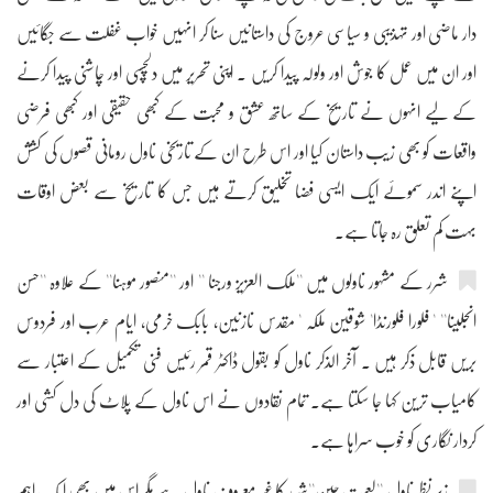
دار ماضی اور تہذیبی و سیاسی عروج کی داستانیں سنا کر انہیں خواب غفلت سے جگائیں
اور ان میں عمل کا جوش اور ولولہ پیدا کریں ۔ اپنی تحریر میں دلچسپی اور چاشنی پیدا کرنے
کے لیے انہوں نے تاریخ کے ساتھ عشق و محبت کے کبھی حقیقی اور کبھی فرضی
واقعات کو بھی زیب داستان کیا اور اس طرح ان کے تاریخی ناول رومانی قصوں کی کشش
اپنے اندر سموئے ایک ایسی فضا تخلیق کرتے ہیں جس کا تاریخ سے بعض اوقات
بہت کم تعلق رہ جاتا ہے۔
شرر کے مشہور ناولوں میں ''ملک العزیز ورجنا '' اور ''منصور موہنا'' کے علاوہ ''حسن
انجلینا'' ' فلورا فلورنڈا' شوقین ملکہ ' مقدس نازنین، بابک خرمی، ایام عرب اور فردوس
بریں قابل ذکر ہیں ۔ آخر الذکر ناول کو بقول ڈاکٹر قمر رئیس فنی تکمیل کے اعتبار سے
کامیاب ترین کہا جا سکتا ہے۔ تمام نقادوں نے اس ناول کے پلاٹ کی دل کشی اور
کردار نگاری کو خوب سراہا ہے۔
زیر نظر ناول ''لعبت چین''شرر کا غیر معروف ناول ہے مگر اس میں بھی ایک اہم