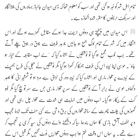
تمام اہلِ شہر کو خبر ہو گئی تھی اور سب کو معلوم تھا کہ یہی میدان جانباز بہادروں کی جولانگاہ
اور سربکف حریفوں کا مقرر شدہ اکھاڑہ ہے۔
اس میدان میں پہنچتے ہی دونوں حریف جدا ہوکے مقابل کھڑے ہو گئے اور اس
انتظار میں کہ شہر کے تمام لوگ جمع ہو جائیں جو ہر طرف سے جوق در جوق چلے آتے
تھے۔ جب خوب مجمع ہو گیا تو نوشگیں نے اشارہ کیا کہ ''لے اب مقابلہ کے تیار ہو
جاؤ''۔ موسٰی اپنا نیزہ اس کی طرف جھکا کر کھڑا ہو گیا مگر نوشگیں نے بجلی کی طرح جھپٹ
کے نیزے پر تلوار ماری اور اشارہ کیا کہ نیزہ دور کی لڑائی ہے مرد ہو تو شمشیر زنی کا جوہر
دکھاؤ۔ موسی نے برابر آ کے نوشگیں کے سر پر تلوار ماری جس سے سر تو بچ گیا مگر خود
کٹ کے بیکار ہو گیا۔ اب دونوں میں نہایت ہی شدت سے تلوار چل رہی تھی اور
گھوڑوں کی چلت پھرت کے ساتھ تلواروں کی برق دشی سے کئی منٹ تک ایسا عجیب
و پُر لطف آتش بازی کا سماں بندھا رہا کہ دیکھنے والے دونوں کی سپہ گری پر تعجب کر
رہے تھے۔ یہ سماں اس وقت ختم ہوا جب دونوں تلواریں ٹوٹ گئیں مگر قبل اس کے