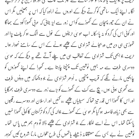
حریف پر جو ایک ہاتھ مارا تو تلوار شانے سے جگر تک کاٹ گئی اور وہ زمین پر گر کر تڑپنے
لگا۔ اپنے ایک ساتھی کو گرتے دیکھ کے اوروں نے ارادہ کیا کہ اس پر جھپٹیں مگر اس
نے ان کے تیور پہچان کے گھوڑے کو اس زور سے ایڑ بتائی کہ عربی گھوڑا کود کے بھاگا
اور کوئی اس کی گرد کو نہ پاسکا۔ اب موسیٰ حریفوں کے غول سے الگ ہو کر پلٹ پڑا اور
تھوڑی ہی دیر میں وہ بجائے شہزادی کے پیچھے ہونے کے اس کے سامنے نمودار ہوا۔
حریف جو ابھی تک شہزادی کے تعاقب ہی میں چلے آتے تھے یہ دیکھ کے کہ موسیٰ
دوسری طرف سے مہ جبیں نوشین تک پہنچنا چاہتا ہے۔ گھبرا کے اپنے گھوڑوں کو
چابکیں مارنے لگے کہ قریب پہنچیں ۔ اُدھر شہزادی نے جو دیکھا کہ میں دونوں طرف
سے گھری ہوئی ہوں ، بیچ سے کٹ کے گھوڑے کو بڑے زور سے دوسری طرف بھگایا
اور اس کا گھوڑا اس قدر تیز تھا کہ سہیلیاں پیچھے رہ گئیں اور ارسلان اور دوسرے رقیبوں
سے بھی زیادہ فاصلہ ہو گیا مگر موسیٰ کے گھوڑے جوالہ کی گرد کو ترکستان کا کوئی گھوڑا نہیں
پاسکتا تھا۔ اس نے اسے للکار کے جو شہزادی کے پیچھے ڈالا تو دم بھر میں پاس تھا۔
نوشین نے بے بسی کے معشوقانہ ڈھیلے ہاتھوں کی طرح تلواریں مارنا شروع کیں کمزور