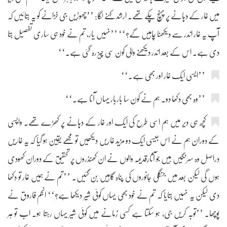
میں غار کے دہانے پر پہنچ چکے تھے۔ ارشد کہنے لگا: ’’چھوڑیں جی خزانے کو یہ بتائیں کہ
آپ یہ غار اندر سے دیکھنا چاہیں گے؟‘‘ ’’نہیں یار، تم نے خود ہی ساری تفصیل بتا
دی ہے۔ اس کے بعد اندر دیکھنے والی کون سی چیز رہ گئی ہے۔‘‘
’’ایسی ایک غار اور بھی ہے۔‘‘
’’وہ بھی دکھا دو۔ ہم نے کون سا باربار یہاں آنا ہے۔‘‘
کچھ ہی دیر میں ہم اسی طرح کی ایک اور غار کے دہانے پر کھڑے تھے۔ واپسی
کے دوران ہم نے اس جیسی ایک دو مزید غاریں دیکھیں تو مجھے یقین ہو گیا کہ یہ غاریں
دراصل وہ سرنگیں ہیں جو آثارِقدیمہ والوں نے ان کھنڈروں پر تحقیق کے دوران کھودی
ہوں گی لیکن بعد میں جنگلی جانوروں کی پناہ گاہیں بن گئیں۔ ’’تم نے ہمیں غار تو دکھا
دی لیکن یہ نہیں بتایا کہ تم نے خود بھی یہاں کوئی شیر دیکھا ہے؟‘‘ انجم فاروق نے
پوچھا۔ ’’توبہ کریں جی، ہو سکتا ہے کسی زمانے میں کوئی شیر یہاں رہتا ہو۔ اب تو ہر