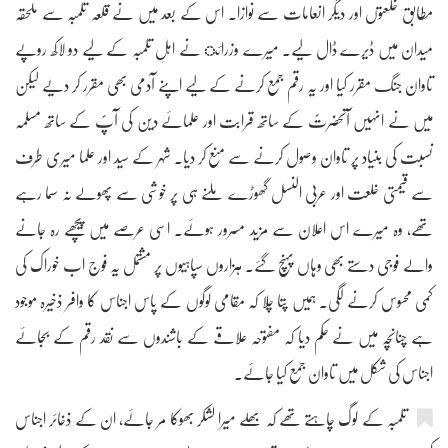
مطابق خلعتوں اور دیگر انعامات سے نوازا۔ اس کے بعد میں نے قلعہ تلمبہ سے ملحقہ
میدان میں ڈیرے ڈال لیے۔ میرے وزرائ نے اہلِ تلمبہ کے لیے دو لاکھ روپے
تاوان جنگ مقرر کیا اور یہ رقم جمع کرنے کے لیے اپنے آدمی بھی مقرر کر دیے لیکن
میں نے انہیں آنحضرتؐ کے ساتھ قرابت اور علمائے دین کی آپؐ کے ساتھ مسلمہ
نسبت کی بنیاد پر تاوان وصول کرنے سے منع کر دیا۔ شہر کے سید اور علما میری طرف
سے قیمتی خلعت اور عربی النسل گھوڑے ملنے ہی پر خوشی سے پھولے نہ سما رہے
تھے، وہ میرے اس اعلان سے مزید مسرور ہوئے۔ اسی عرصے میں پیچھے رہ جانے
والے فوجی دستے بھی وہاں پہنچ گئے۔ ہزاروں سپاہیوں پر مشتمل یہ فوج اب خوراک کی
کمی محسوس کرنے لگی۔ ہمیں پتا چلا کہ مقامی لوگوں کے پاس اجناس کا وافر ذخیرہ موجود
ہے چنانچہ میں نے حکم دیا کہ مفتوحہ علاقے کے باشندوں سے نقد رقم کے بجائے
اجناس کی شکل میں تاوان جمع کیا جائے۔
تلمبہ کے لوگ چاہتے تھے کہ بھلے میرا لشکر بھوکا مر جائے، ان کے ذخائر اجناس