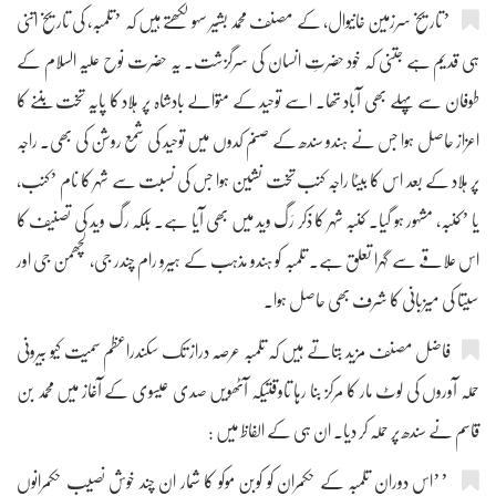
’تاریخ سرزمین خانیوال، کے مصنف محمد بشیر سہو لکھتے ہیں کہ ’تلمبہ، کی تاریخ اتنی
ہی قدیم ہے جتنی کہ خود حضرتِ انسان کی سرگزشت۔ یہ حضرت نوح علیہ السلام کے
طوفان سے پہلے بھی آباد تھا۔ اسے توحید کے متوالے بادشاہ پر ہلاد کا پایہ تخت بننے کا
اعزاز حاصل ہوا جس نے ہندو سندھ کے صنم کدوں میں توحید کی شمع روشن کی بھی۔ راجہ
پر ہلاد کے بعد اس کا بیٹا راجہ کنب تخت نشین ہوا جس کی نسبت سے شہر کا نام ’کنب،
یا ’کنبہ، مشہور ہو گیا۔ کنبہ شہر کا ذکر رَگ وید میں بھی آیا ہے۔ بلکہ رگ وید کی تصنیف کا
اس علاقے سے گہرا تعلق ہے۔ تلمبہ کو ہندو مذہب کے ہیرو رام چندر جی، لچھمن جی اور
سیتا کی میزبانی کا شرف بھی حاصل ہوا۔
فاضل مصنف مزید بتاتے ہیں کہ تلمبہ عرصہ دراز تک سکندراعظم سمیت کیو بیرونی
حملہ آوروں کی لوٹ مار کا مرکز بنا رہا تاوقتیکہ آٹھویں صدی عیسوی کے آغاز میں محمد بن
قاسم نے سندھ پر حملہ کر دیا۔ ان ہی کے الفاظ میں :
’’اس دوران تلمبہ کے حکمران کو کوبن موکو کا شمار ان چند خوش نصیب حکمرانوں