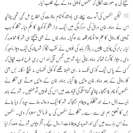
بچنے کی یہ صورت نکالی کہ سکھوں کو اپنی مدد کے لیے طلب کیا۔
لیکن سکھوں کی آمد سے پہلے ہی بادشاہ کو تمام حالات کی اطلاع مل گئی تھی چنانچہ
اس نے بہادر خان درانی کی سرکردگی میں ایک جرار لشکر کو کوچ کا حکم دیا۔ تکلو کو جب
تادیبی کارروائی کا علم ہوا تو پھر قلعہ بند ہو گیا۔ بہادر خاں نے بھی پہنچتے ہی شہر کا محاصرہ کر
لیا۔ برابر کی چوٹیں چلیں۔ بالآخر باہر کی فوجوں نے نقب لگا کر شہر پناہ کی ایک دیوار ڈھیر کر
دی۔ دیوار کا گرنا تھا کہ بہادر خانی سپاہ شہر میں گھُس آئی اور اس بری طرح لوٹ مچائی کہ
کسی کے پاس ایک کوڑی تک نہ رہی البتہ قلعے کو کوئی نقصان نہ پہنچ سکا۔ بس اتنی
کارروائی کے بعد بہادر خان واپس چلا گیا۔ بہادر خان کے واپس ہوتے ہی تکلو نے
سکھوں کو پھر بلابھیجا۔ چنانچہ گنڈاسنگھ کی قیادت میں اس کی فوجیں آدھمکیں۔ شہر کے باہر
ڈیرے ڈال دئے اور تکلوکو یہ پیغام بھیجا کہ شہر کا ایک دروازہ ہمارے سپرد کر دیا جائے
جس کا تعلق ہم ہی سے رہے۔ تکلو نے سکھوں کی یہ فرمائش مسترد کر دی۔ سکھوں
نے اس بارے میں کئی اور تہدیدی پیغامات ارسال کیے۔ آخر دیوان شہر نے وعدہ کر لیا