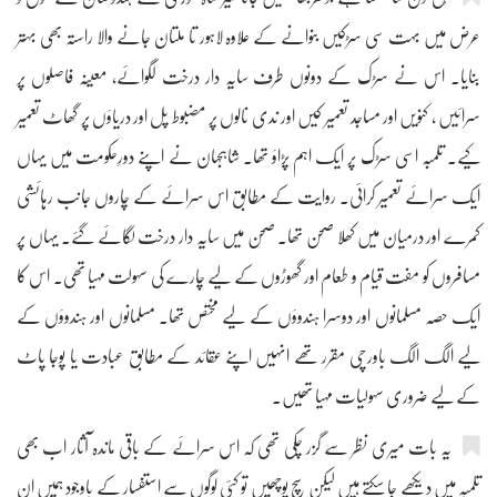
عرض میں بہت سی سڑکیں بنوانے کے علاوہ لاہور تا ملتان جانے والا راستہ بھی بہتر
بنایا۔ اس نے سڑک کے دونوں طرف سایہ دار درخت لگوائے، معینہ فاصلوں پر
سرائیں ، کنویں اور مساجد تعمیر کیں اور ندی نالوں پر مضبوط پل اور دریاؤں پر گھاٹ تعمیر
کیے۔ تلمبہ اسی سڑک پر ایک اہم پڑاؤ تھا۔ شاہجہان نے اپنے دورِحکومت میں یہاں
ایک سرائے تعمیر کرائی۔ روایت کے مطابق اس سرائے کے چاروں جانب رہائشی
کمرے اور درمیان میں کھلا صحن تھا۔ صحن میں سایہ دار درخت لگائے گئے۔ یہاں پر
مسافروں کو مفت قیام و طعام اور گھوڑوں کے لیے چارے کی سہولت مہیا تھی۔ اس کا
ایک حصہ مسلمانوں اور دوسرا ہندوؤں کے لیے مختص تھا۔ مسلمانوں اور ہندوؤں کے
لیے الگ الگ باورچی مقرر تھے انہیں اپنے عقائد کے مطابق عبادت یا پوجا پاٹ
کے لیے ضروری سہولیات مہیا تھیں۔
یہ بات میری نظر سے گزر چکی تھی کہ اس سرائے کے باقی ماندہ آثار اب بھی
تلمبہ میں دیکھے جا سکتے ہیں لیکن سچ پوچھیں تو کئی لوگوں سے استفسار کے باوجود ہمیں ان