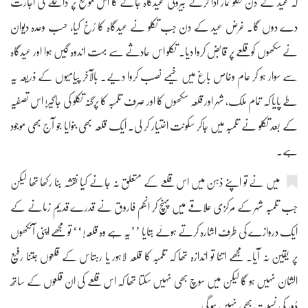
کہ عید کے دن تکلو نماز ادا کرنے بیرونی عیدگاہ جائے گا اس موقع پر داخلے کی اجازت
دے دوں گا۔ غرض عید کے دن جب تکلو نے عیدگاہ کا رُخ کیا، حسب وعدہ دیوان
نے سکھوں کو قلعے پر قابض کروا دیا۔ تکلو اس حادثے سے بہت اندوہ گیں ہوا اور عیدگاہ
سے سوار ہو کر عام وخاص باغ میں خیمے نصب کروا دیے۔ بالآخر پیامیوں کے ذریعہ یہ
طے پایا کہ تمام ملک، شہر اور قلعہ سکھوں کا اور صرف تلمبہ کا پرگنہ تکلو کی جاگیر! اس تصفیہ
کے بعد تکلو نے تلمبہ میں جاکر سکونت اختیار کر لی۔ ایک قلعہ بھی بنوایا جو آج بھی موجود
ہے۔
میں نے تو اپنے ذہن میں اس قلعے کے متعلق نہ جانے کیا نقشہ بنا رکھا تھا لیکن
جب تلمبہ شہر کے مرکزی علاقے میں پہنچ کر انجم فاروق نے قدرے قدیم زمانے کے
ایک دروازے کی طرف اشارہ کرتے ہوئے بتایا ’’یہ ہے وہ قلعہ!‘‘ تو مجھے اپنی آنکھوں
پر یقین نہ آیا۔ مجھے اتنا تو اندازہ تھا کہ تلمبہ کا قلعہ لاہور یا رہتاس کے قلعوں جتنا رفیع
الشان نہیں ہو گا لیکن میں سوچ بھی نہیں سکتا تھا کہ اس قلعے کی ان قلعوں کے ساتھ
دُور کی نسبت بھی نہیں ہو گی۔