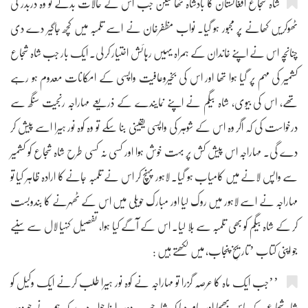
شاہ شجاع افغانستان کا بادشاہ تھا لیکن جب اس کے حالات بدلے تو وہ دربدر کی
ٹھوکریں کھانے پر مجبور ہو گیا۔ نواب مظفرخان نے اسے تلمبہ میں کچھ جاگیر دے دی
چنانچہ اس نے اپنے خاندان کے ہمراہ یہیں رہائش اختیار کر لی۔ ایک بار جب شاہ شجاع
کشمیر کی مہم پر گیا ہوا تھا اور اس کی بخیروعافیت واپسی کے امکانات معدوم ہو رہے
تھے، اس کی بیوی، شاہ بیگم نے اپنے نمایندے کے ذریعے مہاراجہ رنجیت سنگھ سے
درخواست کی کہ اگر وہ اس کے شوہر کی واپسی یقینی بنا سکے تو وہ کوہ نور ہیرا اسے پیش کر
دے گی۔ مہاراجہ اس پیش کش پر بہت خوش ہوا اور کسی نہ کسی طرح شاہ شجاع کو کشمیر
سے واپس لانے میں کامیاب ہو گیا۔ لاہور پہنچ کر اس نے تلمبہ جانے کا ارادہ ظاہر کیا تو
مہاراجہ نے اسے لاہور میں روک لیا اور مبارک حویلی میں اس کے ٹھہرنے کا بندوبست
کر کے شاہ بیگم کو بھی تلمبہ سے بلا لیا۔ اس کے آگے کیا ہوا، تفصیل کنہیا لال سے سنیے
جو اپنی کتاب ’تاریخِ پنجاب، میں لکھتے ہیں :
’’جب ایک ماہ کا عرصہ گزرا تو مہاراجہ نے کوہ نور ہیرا طلب کرنے ایک وکیل کو
شاہ شجاع کے پاس بھیجا اور پیام دیا کہ شاہ حسبِ وعدہ اپنا جواہر دے کہ ہم نے جو وعدہ