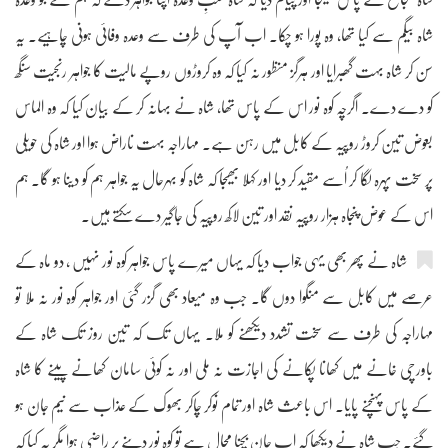
شاہ بیگم سے کیا تھا، وہ پورا ہو چکا۔ اب آپ کی طرف سے وعدہ وفائی ہونی چاہیے۔ یہ
سن کر شاہ بہت گھبرایا اور ہرگز منظور نہ کیا کہ وہ کروڑوں روپے مالیت کا جواہر رنجیت سنگھ
کو دے دے۔ اگرچہ کوہ نور اس کے پاس تھا، شاہ نے بہانہ کر کے بیان کیا کہ وہ الماس
بعوض تین کروڑ روپیہ کے کابل میں رہن ہے۔ مہاراجہ بہت ناراض ہوا اور شاہ کی حویلی
پر سخت پہرہ لگا کر اُسے مقید کر دیا اور کہلا بھیجا کہ شاہ کو بہرحال یہ جواہر ہم کو دینا ہو گا۔ ہم
اس کے عوض پنجاہ ہزار روپیہ نقد اور تین لاکھ روپیہ کی جاگیر دے سکتے ہیں۔
شاہ نے پھر بھی یہی جواب دیا کہ یہاں میرے پاس جواہر کوہ نور نہیں ، دو ماہ کے
عرصے میں کابل سے منگوا دوں گا۔ جب وہ میعاد بھی گزر گئی اور جواہر کوہ نور نہ ملا تو
مہاراجہ کی طرف سے سخت تشدد دیکھنے کو ملا۔ یہاں تک کہ تین روز تک شاہ کے
باورچی خانے میں کھانا پکانے کی اجازت نہ ملی اور نہ کوئی سامان کھانے پینے کا شاہ
کے پاس پہنچنے پایا۔ اس باعث شاہ اور تمام نوکر چاکر بھوک کے عذاب سے نیم جان ہو
گئے۔ جب شاہ نے دیکھا کہ اب جان بچنا محال ہے تو کوہ نور دینے پر راضی ہوا مگر یہ کیا کہ