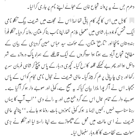
دھرم جس نے یہ پروانہ شجاع خان کے بجائے اپنے نام پر جاری کرا لیا۔
کابل میں اس کا کچھ کام باقی تھا لہٰذا اس نے عجلت میں شریف بیگ تکلو نامی
ایک شخص کو جو دربارِ شاہی میں معمولی ملازم تھا، اپنا نائب بنا کر ملتان روانہ کر دیا۔ تکلو فوراً
ہندوستان پہنچا اور ’تاریخ ملتان، کے مؤلف سید عباس حسین گردیزی کے بیان کے
مطابق شجاع آباد سے ہوتا ہوا سوداگروں کے ایک قافلے کے ہمراہ پاک دروازہ سے شہر
داخل ہوا اور پھر بے کھٹکے قلعہ کا رُخ کیا۔ کچہری دربار کے پاس پہنچ کر شاہی فرمان سر پر
رکھا اور بڑی چارپائی پر جم کر بیٹھ گیا۔ حاجی شریف نے حجال نامی حجام کو اس کے پاس
بھیجا۔ اس نے آ کر پورا ماجرا بیان کیا کہ یہ صحیح ہے، کوئی اور صوبے دار ہو کر آ گیا ہے۔
صوبے دار کے تمام عمال اس کے گرد جمع ہیں اور یہ رائے دی ’’اب آپ کا یہاں
رہنا مناسب نہیں ، کہیں ایسا نہ ہو کہ کوئی ناموزوں بات رونما ہو جائے۔‘‘ چنانچہ حاجی
شریف نے اسی حالت میں محل کے پچھواڑے سے اپنا راستہ لیا اور تکلو نے بڑی
سہولت سے نظامت کا کاروبار سنبھال لیا۔