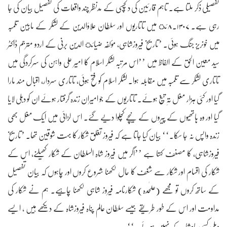
تفصیلی ذکر ملتا ہے۔ تاہم قارئین کی دلچسپی کے مدنظر چند واقعات کی تفصیل بیان کی جا
رہی ہے۔ ۱۳۰۷۔۸ئ میں تاتاریوں اور سلطان علاؤالدین کے لشکر کے مابین تلمبہ
میں خونریز جنگ ہوئی۔ ’تاریخ فیروزشاہی، مؤلفہ ضیائ الدین برنی کے اردو مترجم ڈاکٹر
سید معین الحق کے الفاظ میں ’’اس مرتبہ لشکر اسلام کا امیر علی واہن کی سرکردگی میں
تاتاری لشکر سے تلمبہ میں مقابلہ ہوا۔ لشکر اسلام کو فتح ہوئی، تاتاری سردار، اقبال مند مارا
گیا اور کئی ہزار مغل تہِ تیغ ہوئے۔ تاتاریوں کے جو امیران زندہ گرفتار ہوئے ان کو دہلی لایا
گیا اور وہ ہاتھیوں کے پیروں کے نیچے کچلوا دیے گئے۔ اس لڑائی میں ایک مغل بھی
زندہ واپس نہ جا سکا۔‘‘ بیان کیا جاتا ہے کہ فیروز تغلق شکار کا بہت شوقین تھا۔ ’تاریخ
فیروزشاہی، کا مصنف کہتا ہے ’’اگر میں فیروز شاہ السلطان کے شکار کھیلنے، اس کے
شکار کی اقسام اور شکار سے شغف کا حال لکھنا شروع کروں اور چاہوں کہ بیان تفصیل
کے ساتھ کروں تو مجھے (علٰحدہ) شکارنامہ فیروز شاہی لکھنا چاہیے. ہم نے شکار کی
مداومت اور اس کے طور طریقے جیسے سلطان عالم پناہ فیروزشاہ کے دیکھے ہیں ، ایسے
دہلی کسی بادشاہ کے نہیں ہوئے۔‘‘