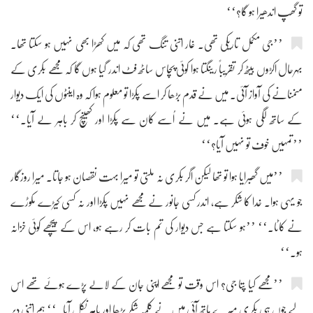
تو گھپ اندھیرا ہو گا؟‘‘
’’جی مکمل تاریکی تھی۔ غار اتنی تنگ تھی کہ میں کھڑا بھی نہیں ہو سکتا تھا۔
بہرحال اکڑوں بیٹھ کر تقریباً رینگتا ہوا کوئی پچاس ساٹھ فٹ اندر گیا ہوں گا کہ مجھے بکری کے
منمنانے کی آواز آئی۔ میں نے قدم بڑھا کر اسے پکڑا تو معلوم ہوا کہ وہ اینٹوں کی ایک دیوار
کے ساتھ لگی ہوئی ہے۔ میں نے اُسے کان سے پکڑا اور کھینچ کر باہر لے آیا۔‘‘
’’تمہیں خوف تو نہیں آیا؟‘‘
’’میں گھبرایا ہوا تو تھا لیکن اگر بکری نہ ملتی تو میرا بہت نقصان ہو جاتا۔ میرا روزگار
جو یہی ہوا۔ خدا کا شکر ہے، اندر کسی جانور نے مجھے نہیں پکڑا اور نہ کسی کیڑے مکوڑے
نے کاٹا۔‘‘ ’’ہو سکتا ہے جس دیوار کی تم بات کر رہے ہو، اس کے پیچھے کوئی خزانہ
ہو۔‘‘
’’مجھے کیا پتا جی؟ اس وقت تو مجھے اپنی جان کے لالے پڑے ہوئے تھے اس
لیے جوں ہی بکری میرے ہاتھ آئی میں نے کلمہ شکر پڑھا اور باہر نکل آیا۔‘‘ ہم اتنی دیر