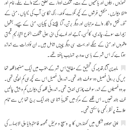
گھوڑوں ، بیلوں اور ہاتھیوں کے بت، مختلف ادوار سے تعلق رکھنے والے سکے، خام اور
پختہ دیواریں ، منقش فرشوں کے کچھ ٹکڑے، کوئلہ، راکھ، نکاسیٔ آب کی نالیاں ، مٹی کے
تنور، نقش و نگار والے مرتبان اور دیگر برتن، آٹا پیسنے کی چکیان، مٹی کے پہیے، بشمول
زیورات سونے، چاندی، کانسی، تانبے اور لوہے کی بنی ہوئی مختلف النوع اشیا، نیم قیمتی
پتھروں اور مٹی کے مٹکے اور بہت سی دیگر چیزیں شامل ہیں۔ ان نوادرات سے اندازہ
ہوتا ہے کہ اس شہر کے باسی حددرجہ تہذیب یافتہ تھے۔
ماہرین آثارِ قدیمہ کی تحقیق کے مطابق اس شہر کے جنوب میں ایک مضبوط قلعہ تھا
جس کی بررونی فصیل دو سو فٹ بلند تھی۔ اندرونی فصیل اس سے کچھ ہی کم اونچی تھی۔
ہر دو فصیلوں کے اندر سو فٹ چوڑی خندق تھی۔ اندرونی قلعہ کی دیواریں کم و بیش چالیس
فٹ بلند تھیں۔ اس قلعے کے مرکز میں تقریباً اتنا ہی بلند ایک برج تھا جس سے تمام
علاقے پر نظر رکھی جا سکتی تھی۔
اپنی موجودہ شکل میں کھنڈروں کا یہ وسیع و عریض مجموعہ فاعتبروایا ولی الابصار۔ کی