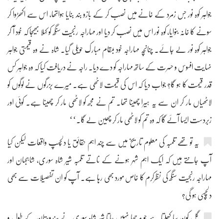
جواہر کوہ نور جس زمرد کے خانے میں نصب کر کے بازو بند بنایا ہواتھا، اس سے اکھڑوا کر
سونے کا خانہ بنوایا، کوہ نور اس میں نصب کر دیا اور مہاراجہ رنجیت سنگھ کو کہلا بھیجا کہ خود آ کر
جواہر کوہ نور لے جائے۔ چنانچہ مہاراجہ خود بمقام مبارک حویلی گیا۔ شاہ نے وہ قیمتی جواہر
نہایت افسوس و حسرت کے ساتھ مہاراجہ کو دے دیا۔ راجہ نے دریافت کیا کہ وہ جواہر کس
قدر قیمت کا ہو گا؟ جواب دیا کہ اس کی قیمت لاٹھی ہے۔ میرے بزرگوں نے لوگوں کو
لاٹھیاں مار کر ان سے یہ ہیرا چھینا تھا۔ تم نے مجھ کو لاٹھی مار کر چھینا ہے۔ کوئی اور
زبردست ایسا آئے گا کہ وہ تم کو لاٹھی مار کر چھین لے گا۔‘‘
یہ تو تھے تلمبہ کی معلوم تاریخ میں سے چند اہم حقائق یا دلچسپ واقعات لیکن کیا
آپ جانتے ہیں کہ ایک اہم شہر ہونے کے ناتے تلمبہ شیر شاہ سوری، شاہجہان اور
مہاراجہ رنجیت سنگھ کی نظرکرم کا خاص مورد بھی رہا ہے۔ آپ کو ان تفصیلات سے بھی
دلچسپی ہو گی؟
گُل کون سا کھلتا ہے جو مرجھا نہیں جاتا شیر شاہ سوری نے ہندوستان کے طول و