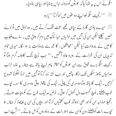
سنگھ نے اس پر یہ طرّہ کیا کہ عورتوں کو مردانہ لباس پہنایا اور سپاہی بنا دیا۔
’’رنجیت سنگھ خود اپنے دوستوں میں کہا کرتا ’’یارو!
میرے باڈی گارڈ کے سپاہی مجھے سخت تنگ کرتے ہیں۔ وہ لڑائی میں تو لڑنے
نہیں نکلتے لیکن ان کی آپس میں لڑائیاں میرا ناک میں دم کر دیتی ہیں۔ سارے پنجاب
کا میں نے بندوبست کیا لیکن ’محافظوں ، کا مجھ سے بندوبست نہ ہو سکا۔ میری تمام
تدبیریں ان کی شرارت کے روبرو عاجز آ گئیں۔‘‘ جب ناچ رنگ کاجلسہ گرم ہوتا تو
رنجیت سنگھ بڑے شوق سے ان عورتوں کو متواتر جام اپنے ہاتھ سے دیتا۔ یہ خانہ خراب
صراحیاں چھوڑ مٹکوں تک ڈکار جاتیں اور جب نشہ زور کرتا تو آپس میں لڑنا جھگڑنا شروع
کرتیں۔ ایک کا ہاتھ ہوتا دوسری کی چوٹی۔ ایک کی پشواز ہوتی دوسری کا سر۔ کپڑے
خوب پھٹتے۔ نوچ کھسوٹ دل کھول کر ہوتی۔ غرض ہر ایک طرح کے مکروہات ہوتے۔
رنگیلا مہاراجہ ان کو اور بھی لڑواتا، خوب کشتیاں کراتا اور روپوں کی ان پر بوچھاڑ کر دیتا۔ جو
کپڑے رات کو پھٹتے، دن کو ان سے بہتر رات کے بہادروں کو مل جاتے۔‘‘ آئیے اب