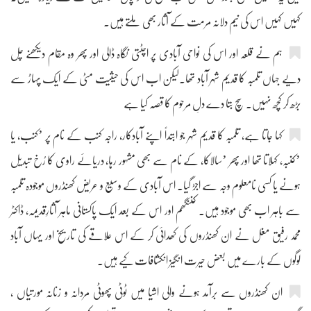
کہیں کہیں اس کی نیم دلانہ مرمت کے آثار بھی ملتے ہیں۔
ہم نے قلعہ اور اس کی نواحی آبادی پر اچٹتی نگاہ ڈالی اور پھر وہ مقام دیکھنے چل
دیے جہاں تلمبہ کا قدیم شہر آباد تھا۔لیکن اب اس کی حیثیت مٹی کے ایک پہاڑ سے
بڑھ کر کچھ نہیں۔ سچ بتا دے دلِ مرحوم کا قصہ کیا ہے
کہا جاتا ہے، تلمبہ کا قدیم شہر جو ابتداً اپنے آبادکار، راجہ کنب کے نام پر ’کنب، یا
’کنبہ، کہلاتا تھا اور پھر ’سالاکا، کے نام سے بھی مشہور رہا، دریائے راوی کا رُخ تبدیل
ہونے یا کسی نامعلوم وجہ سے اجڑ گیا۔ اس آبادی کے وسیع و عریض کھنڈروں موجودہ تلمبہ
سے باہر اب بھی موجود ہیں۔ کننگھم اور اس کے بعد ایک پاکستانی ماہر آثارِقدیمہ، ڈاکٹر
محمد رفیق مغل نے ان کھنڈروں کی کھدائی کر کے اس علاقے کی تاریخ اور یہاں آباد
لوگوں کے بارے میں بعض حیرت انگیز انکشافات کیے ہیں۔
ان کھنڈروں سے برآمد ہونے والی اشیا میں ٹوٹی پھوٹی مردانہ و زنانہ مورتیاں ،