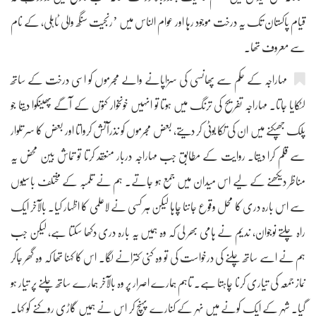
قیام پاکستان تک یہ درخت موجود رہا اور عوام الناس میں ’رنجیت سنگھ والی ٹاہلی، کے نام
سے معروف تھا۔
مہاراجہ کے حکم سے پھانسی کی سزاپانے والے مجرموں کو اسی درخت کے ساتھ
لٹکایا جاتا۔ مہاراجہ تفریح کی ترنگ میں ہوتا تو انہیں خونخوار کتوں کے آگے پھینکوا دیتا جو
پلک جھپکنے میں ان کی تکا بوٹی کر دیتے، بعض مجرموں کو نذرآتش کرواتا اور بعض کا سر تلوار
سے قلم کرا دیتا۔ روایت کے مطابق جب مہاراجہ دربار منعقد کرتا تو تماش بین محض یہ
مناظر دیکھنے کے لیے اس میدان میں جمع ہو جاتے۔ ہم نے تلمبہ کے مختلف باسیوں
سے اس بارہ دری کا محل وقوع جاننا چاہا لیکن ہر کسی نے لاعلمی کا اظہار کیا۔ بالآخر ایک
راہ چلتے نوجوان، ندیم نے ہامی بھر لی کہ وہ ہمیں یہ بارہ دری دکھا سکتا ہے، لیکن جب
ہم نے اسے ساتھ چلنے کی درخواست کی تو وہ کنی کترانے لگا۔ اس کا کہنا تھا کہ وہ گھر جاکر
نماز جمعہ کی تیاری کرنا چاہتا ہے۔ تاہم ہمارے اصرار پر وہ بالآخر ہمارے ساتھ چلنے پر تیار ہو
گیا۔ شہر کے ایک کونے میں نہر کے کنارے پہنچ کر اس نے ہمیں گاڑی روکنے کو کہا۔