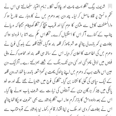
شریف بیگ تکلو بہت چست اور چالاک نکلا۔ زمامِ اختیار سنبھالتے ہی اس نے
نظم و نسق پر قابو حاصل کر لیا۔ چند دن بعد دھرم جس نے کاروبار سے فارغ ہو کر
دارالسلطنت کابل سے ملتان کا عزم کیا اور قریب پہنچ کر تکلو کو پیغام بھیجا کہ دریائے
چناب کے کنارے آ کر اس کا استقبال کرے۔ تکلو اس حکم سے اتنا برا فروختہ ہوا کہ
بغاوت پر کمر باندھ لی چنانچہ وہ شہر چھوڑ کر قلعہ بند ہو گیا۔ نتیجتاً قلعہ کے باہر کی فوج نے
دھرم جس کی اطاعت کا اعلان کر دیا۔ اس کے ساتھ ہی قلعہ بند اور محاصرہ کرنے والی
فوجوں میں لڑائی چھڑ گئی اور کئی دن تک جنگ کے شعلے بھڑکتے رہے۔ آخرایک دن
عین اس وقت جب کہ دھرم جس اپنے پڑاؤ کی چھت پر کھڑا شملہ باندھ رہا تھا، اندرونِ قلعہ
کے ایک سپاہی کی گولی کا نشانہ بن گیا۔ تکلو کی فوج میں شادیانے بجنے لگے اور وہ خود
پالکی میں بیٹھ کر بزرگان دین کے آستانوں کی زیارت سے شرف یاب ہونے چلا گیا۔
اس کے بعد دادو دہش کا بازار گرم ہوا۔ اب تکلو بادشاہ سے بھی منحرف ہو چکا تھا چنانچہ
اس نے بغاوت کر دی اور ملک پر اپنا اقتدار قائم رکھا۔ نیز بادشاہ کے قہروعتاب سے