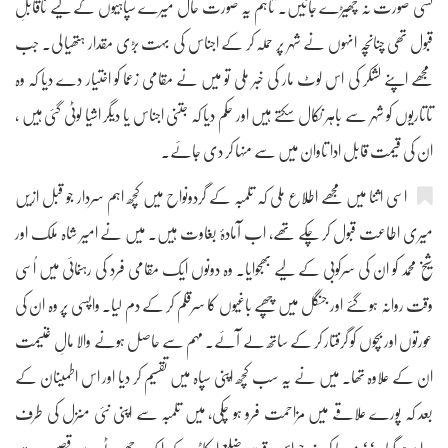
کسی صورت نہ چھیڑے جائیں۔ تاہم یہ صورت حال میرے سپاہیوں کے لیے ناقابلِ
قبول تھی چنانچہ انہوں نے شہر پر حملہ کر کے اجناس کی بہت بڑی مقدار ہتھیا لی۔ جب
مجھے اپنے لشکر کی اس لوٹ مار کی خبر ملی تو میں نے مقامی زعما کو اختیار دے دیا کہ وہ
تاتاریوں کو شہر سے باہر نکال سکتے ہیں اور حکم دیا کہ جتنی اجناس یا دیگر اشیا لوٹی گئی ہیں ،
ان کی قیمت قابل ادا تاوان میں سے منہا کر دی جائے۔
اسی اثنا میں مجھے اطلاع ملی کہ تلمبہ کے گردونواح میں کچھ اہم سردار جو قبل ازیں
میری اطاعت قبول کر چکے تھے، اب آمادۂ بغاوت ہیں۔ میں نے امیر شاہ ملک اور
شیخ محمد کو ان کی سرکوبی کے لیے بھجوایا۔ وہ دونوں ایک مقامی فرد کی رہنمائی میں اُسی
وقت روانہ ہو گئے اور جنگل میں چھپے باغیوں کا سرقلم کر کے دم لیا۔ واپسی پر وہ ان کی
عورتوں اور بچوں کو گرفتار کر کے ساتھ لے آئے۔ مہم سے حاصل ہونے والا مالِ غنیمت
ان کے علاوہ تھا۔ میں نے یہ سب کچھ اپنی سپاہ میں تقسیم کر دیا اور اس اطمینان کے
بعد کہ پورے علاقے میں مزاحمت فرو ہو چکی، میں تلمبہ سے اپنی نئی منزل کی طرف