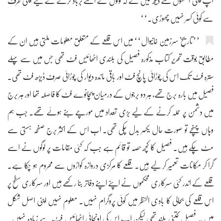
آپ اپنی آنکھوں سے دیکھ لیں گے کہ لوگوں نے اسے برباد کرنے کے لیے اپنی طرف
سے کوئی کسر نہیں چھوڑی۔‘‘
’’تاریخِ سرزمین خانیوال‘‘ میں اس قلعے کے متعلق معلومات ملتی ہیں ان کے
مطابق بوقت تحریر کتاب مذکورہ فصیل کی بلندی اٹھائیس فٹ تھی جس میں سے پہلے
سترہ فٹ تک اس کی چوڑائی پانچ فٹ اور باقی ماندہ دیوار کی چوڑائی صرف ڈیڑھ فٹ تھی۔
فصیل میں بارہ برج تھے، ہر دو برجوں کے درمیان پچانوے فٹ کا فاصلہ تھا اور ہر برج
میں دشمن پر حملہ کرنے کے لیے بڑی تعداد میں مورچے بنے ہوئے تھے۔ جب ہم
وہاں پہنچے تو صورت حال یکسر بدل چکی تھی۔ اب اس کے اکثر برج صفحہ ہستی سے
مٹ چکے ہیں۔ فصیل کا کچھ حصہ تو قائم ہے جب کہ کئی مقامات پر لوگوں نے اسے
گرا کر مکانات تعمیر کر لیے ہیں۔ قلعے کا مرکزی دروازہ کواڑوں سے محروم ہو چکا ہے۔
قلعے کے اندر کئی سرکاری محکموں نے اپنے اپنے دفاتر بنا رکھے ہیں اور سرکاری سطح پر
اس قلعے کی بحالی کا بادی النظر میں کوئی پروگرام نہیں۔ معلوم نہیں اپنی اصل شکل
میں یہ فصیل کتنی بلند تھی لیکن اب اس کی اونچائی اٹھائیس فٹ سے زیادہ نہیں۔