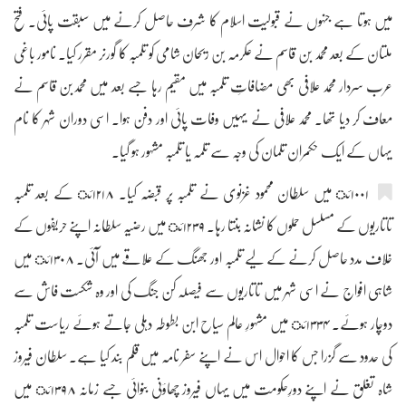
میں ہوتا ہے جنہوں نے قبولیت اسلام کا شرف حاصل کرنے میں سبقت پائی۔ فتح
ملتان کے بعد محمد بن قاسم نے عکرمہ بن ریحان شامی کو تلمبہ کا گورنر مقرر کیا۔ نامور باغی
عرب سردار محمد علافی بھی مضافاتِ تلمبہ میں مقیم رہا جسے بعد میں محمدبن قاسم نے
معاف کر دیا تھا۔ محمد علافی نے یہیں وفات پائی اور دفن ہوا۔ اسی دوران شہر کا نام
یہاں کے ایک حکمران تلمان کی وجہ سے تلمہ یا تلمبہ مشہور ہو گیا۔
۱۰۰۱ئ میں سلطان محمود غزنوی نے تلمبہ پر قبضہ کیا۔ ۱۲۱۸ئ کے بعد تلمبہ
تاتاریوں کے مسلسل حملوں کا نشانہ بنتا رہا۔ ۱۲۳۹ئ میں رضیہ سلطانہ اپنے حریفوں کے
خلاف مدد حاصل کرنے کے لیے تلمبہ اور جھنگ کے علاقے میں آئی۔ ۱۳۰۸ئ میں
شاہی افواج نے اسی شہر میں تاتاریوں سے فیصلہ کن جنگ کی اور وہ شکست فاش سے
دوچار ہوئے۔ ۱۳۳۴ئ میں مشہورِ عالم سیاح ابن بطوطہ دہلی جاتے ہوئے ریاست تلمبہ
کی حدود سے گزرا جس کا احوال اس نے اپنے سفر نامہ میں قلم بند کیا ہے۔ سلطان فیروز
شاہ تغلق نے اپنے دورِحکومت میں یہاں فیروز چھاؤنی بنوائی جسے زمانہ ۱۳۹۸ئ میں