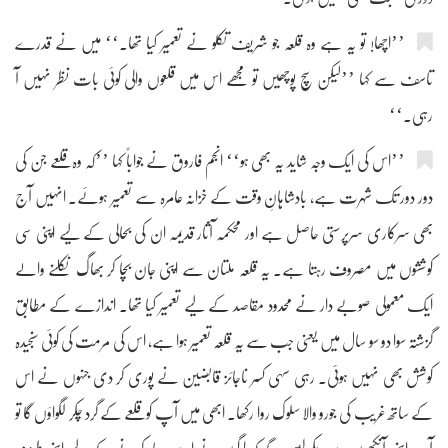
’’اچھا! تو یہ ہے وہ قلعہ جو شریف تکلو نے تعمیر کیا تھا۔‘‘ میں نے قدرے
تاسف سے کہا ’’لیکن سچ پوچھیں تو مجھے اس میں قلعوں والی کوئی بات نظر نہیں آ
رہی۔‘‘
’’اس کی ایک وجہ شاید یہ بھی ہو‘‘ انجم فاروق نے جواباً کہا ’’کہ وہ قلعے جن کی
دور دور تک شہرت ہے، بادشاہانِ وقت کے خزانہ عامرہ سے تعمیر ہوئے۔ انہیں آج
بھی سرکاری سرپرستی حاصل ہے اور محکمہ آثار قدیمہ ان کی بحالی کے لیے اپنی سی
کوششوں میں مصروف رہتا ہے۔ یہ قلعہ ملتان سے اپنی جان بچا کر بھاگ نکلنے والے
ایک معمولی صوبے دار نے محدود مقاصد کے لیے تعمیر کیا تھا۔ اندازے کے مطابق
گزشتہ سوا دو سو سال میں یعنی جب سے یہ قلعہ تعمیر ہوا ہے، اس کی مرمت کی کوئی سنجیدہ
کوشش بھی نہیں ہوئی۔ رہی سہی کسر ناجائز قابضین نے پوری کر دی جنہوں نے اس
کے ساتھ غریب کی جورو والا سلوک روا رکھا۔ ابھی میں آپ کو قلعے کے گرد چکر لگواؤں گا تو