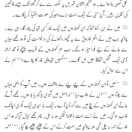
عملی تصویر بنا ہوا ہے۔ وہ عظیم الشان شہر جس پر سکندر سے لے کر تیمور تک جیسے فاتحین
کی نظریں رہیں ، آج مٹی کے ایک بہت بڑے ڈھیر کی صورت اختیار کر چکا ہے۔
میں نے سن رکھا تھا کہ ان کھنڈروں میں ایک غار کسی شیر کی پناہ گاہ رہی ہے۔
چنانچہ جب میں نے انجم فاروق سے یہ کچھار دکھانے کی درخواست کی تو وہ مجھے وہاں
لے جانے کے لیے فوراً تیار ہو گئے۔ جب ہم کھنڈروں کے قریب پہنچے تو محمد ارشد
نامی ایک شخص اتفاقاً ہمیں مل گاے۔ ’’تمہیں شیروالی غار کا پتا ہے؟‘‘ ہم نے
اس سے سوال کیا۔
’’میں تو ان کھنڈروں کے چپے چپے سے واقف ہوں۔ میں آپ کو ابھی وہاں
لے چلتا ہوں ‘‘ اس نے جواب دیا ’’دراصل میں آجڑی (گڈریا) ہوں۔ مجھے آتے
جاتے ان کھنڈروں کے بیچ میں سے گزرنا پڑتا ہے۔ ایک بار میری ایک بکری اچانک
غائب ہو گئی۔ میں نے اسے بہت ڈھونڈا لیکن وہ نہ ملی۔ پھر مجھے خیال آیا کہ وہ اس
غار کے اندر نہ چلی گئی ہو۔ چنانچہ میں ہمت کر کے اس کے پیچھے پیچھے چلا گیا۔‘‘ ’’اندر