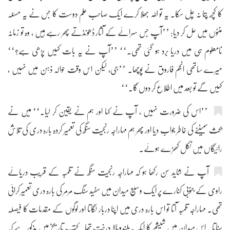
کا کچھ پتا نہ چل سکا۔ یہ تو اللہ بھلا کرے ایک صاحب علم دوست کا جس نے یہ مسئلہ
منٹوں میں حل کر دیا: ’’آپ جس سرائے کے آثار ڈھونڈتے پھر رہے ہیں ، وہ تو زمانہ
نامعلوم ہی میں دریا برد ہو گئی تھی۔‘‘ ’’آپ نے یہ بات کہیں پڑھی ہے؟‘‘
میرے ساتھی انجم فاروق نے پوچھا۔ ’’جی، لیکن اس وقت حوالہ ذہن میں نہیں ،
کہیں گے تو بعد میں اطلاع کر دوں گا۔‘‘
’’اس کی ضرورت نہیں ، آپ نے کہا اور ہم نے یقین کر لیا۔‘‘ میں نے
بحث سمیٹنے کی خاطر جواب دیا اور پھر ہم مہاراجہ رنجیت سنگھ کی تعمیر کردہ بارہ دری کی تلاش
رائیگاں میں نکل کھڑے ہوئے۔
آپ نے شاید سن رکھا ہو کہ مہاراجہ رنجیت سنگھ نے تلمبہ کے قریب دریائے
راوی کے جنوبی کنارے پر ایک وسیع میدان میں سفید سنگ مرمر کی بارہ دری تعمیر کرائی
تھی۔ مہاراجہ تلمبہ آتا تو اس بارہ دری میں اپنا دربار لگاتا اور لوگوں کے مقدمات کا فیصلہ
سناتا۔ اس میدان میں شیشم کا ایک بلندوبالا درخت تھا۔ کتب تاریخ میں مذکور ہے کہ