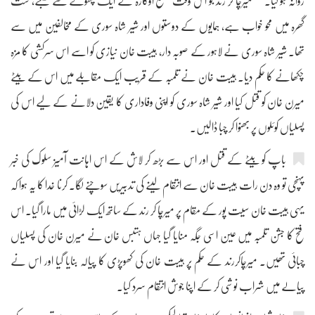
روانہ ہو گیا۔‘‘ میرچا کر رند جو اس وقت ضلع اوکاڑہ کے ایک چھوٹے سے قصبے، ست
گھرہ میں محو خواب ہے، ہمایوں کے دوستوں اور شیر شاہ سوری کے مخالفین میں سے
تھا۔ شیر شاہ سوری نے لاہور کے صوبہ دار، ہیبت خان نیازی کو اسے اس سرکشی کا مزہ
چکھانے کا حکم دیا۔ ہیبت خان نے تلمبہ کے قریب ایک مقابلے میں اس کے بیٹے
میرن خان کو قتل کیا اور شیر شاہ سوری کو اپنی وفاداری کا یقین دلانے کے لیے اس کی
پسلیاں کوئلوں پر بھنوا کر چبا ڈالیں۔
باپ کو بیٹے کے قتل اور اس سے بڑھ کر لاش کے اس اہانت آمیز سلوک کی خبر
پہنچی تو وہ دن رات ہیبت خان سے انتقام لینے کی تدبیریں سوچنے لگا۔ کرنا خدا کا یہ ہوا کہ
یہی ہیبت خان سیت پور کے مقام پر میرچا کر رند کے ساتھ ایک لڑائی میں مارا گیا۔ اس
فتح کا جشن تلمبہ میں عین اسی جگہ منایا گیا جہاں ہتبس خان نے میرن خان کی پسلیاں
چبائی تھیں۔ میرچاکررند کے حکم پر ہیبت خان کی کھوپڑی کا پیالہ بنایا گیا اور اس نے
پیالے میں شراب نوشی کر کے اپنا جوش انتقام سرد کیا۔