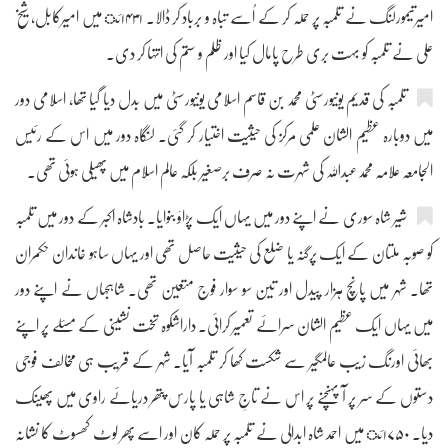
امیرتیمورلنگ نے تلمبہ پر حملہ کر کے اُسے تباہ و برباد کر ڈالا۔ ۱۴۳۱ئ میں امیرکابل، شیخ
علی نے تلمبہ کو بہت بری طرح پامال کیا اور ظلم و ستم کی انتہا کر دی۔
تلمبہ کی قدیم یونیورسٹی محمد بن قاسم اسلامی یونیورسٹی میں بدل دیا گیا تھا، اسلامی دور
میں دوبارہ عظیم الشان علمی مرکز کی حیثیت اختیار کر گئی۔ لنگاہ دور میں اس کے رئیس
الجامعہ علامہ محمدعبداللہ کی شہرت نہ صرف برصغیر بلکہ عالم اسلام میں پھیلی ہوئی تھی۔
شیر شاہ سوری نے اپنے دور میں یہاں ایک پڑاؤ بنوایا۔ بادشاہ اکبر کے دور میں تلمبہ
کو صوبہ ملتان کے ایک پرگنہ یا ضلع کی حیثیت حاصل تھی اور یہاں ساہو خاندان حکمران
تھا۔ شہر میں پانچ ہزار پیدل اور تین سو سوار فوج متعین تھی۔ شاہجہاں نے اپنے دور
میں یہاں ایک عظیم الشان سرائے تعمیر کرائی۔ داراشکوہ تخت نشینی کے مسئلے پر اپنے
بھائی اورنگ زیب عالمگیر سے شکست کھا کر تلمبہ آیا۔ شہر کے قریب ہی مخالف فوجی
دستوں کے سر پر آ پہنچنے پر اس نے تاجِ شاہی یا پارس پتھر دریائے راوی میں پھینک
دیا۔ ۱۷۵۰ئ میں احمد شاہ ابدالی نے تلمبہ پر حملہ کان اور اسے پھر لوٹ کھسوٹ کا نشانہ