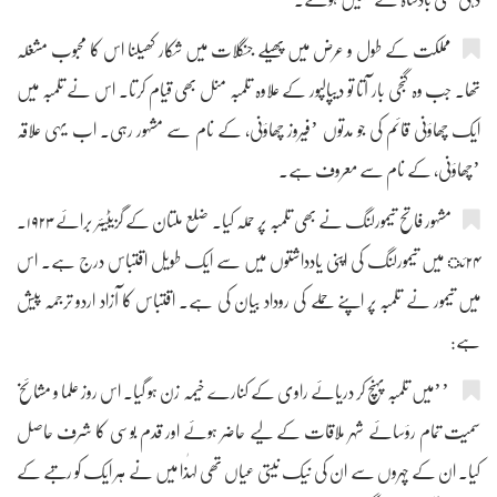
مملکت کے طول و عرض میں پھیلے جنگلات میں شکار کھیلنا اس کا محبوب مشغلہ
تھا۔ جب وہ گنجی بار آتا تو دیپالپور کے علاوہ تلمبہ مںل بھی قیام کرتا۔ اس نے تلمبہ میں
ایک چھاؤنی قائم کی جو مدتوں ’فیروز چھاؤنی، کے نام سے مشہور رہی۔ اب یہی علاقہ
’چھاؤنی، کے نام سے معروف ہے۔
مشہور فاتح تیمورلنگ نے بھی تلمبہ پر حملہ کیا۔ ضلع ملتان کے گزیٹیئر برائے ۱۹۲۳۔
۲۴ئ میں تیمورلنگ کی اپنی یادداشتوں میں سے ایک طویل اقتباس درج ہے۔ اس
میں تیمور نے تلمبہ پر اپنے حملے کی روداد بیان کی ہے۔ اقتباس کا آزاد اردو ترجمہ پیش
ہے:
’’میں تلمبہ پہنچ کر دریائے راوی کے کنارے خیمہ زن ہو گیا۔ اس روز علما و مشائخ
سمیت تمام رؤسائے شہر ملاقات کے لیے حاضر ہوئے اور قدم بوسی کا شرف حاصل
کیا۔ ان کے چہروں سے ان کی نیک نیتی عیاں تھی لہٰذا میں نے ہر ایک کو رتبے کے