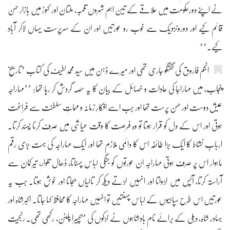
نے اپنے دورِحکومت میں علاقے کے تین اہم شہروں تلمبہ، ملتان اور کہوڑ میں بازار حسن
قائم کیے اور دورونزدیک سے خوب رو عورتیں اور ان کے سرپرست یہاں لاکر آباد
کیے۔‘‘
انجم فاروق کی گفتگو جاری تھی اور میرے ذہن میں سید محمدلطیف کی کتاب ’تاریخ
پنجاب، میں مہاراجا کی عادات و خصائل کے بیان کا یہ حصہ گردش کر رہا تھا: ’’مہاراجہ
عیش دوست اور حسن پرست تھا اور جب اسے افکارِ زمانہ و مہماتِ سلطنت سے فراغت
ہوتی اور اس کے دل کو قرار ہوتا تو وہ فرصت کا وقت عیاشی میں صرف کرنا پسند کرتا۔
اربابِ نشاط کا ایک بڑا طائفہ اس کا دائمی ملازم تھا اور ایک مہاراجہ کی بہت بڑی رقم
ماہوار اس پر صرف ہوتی مہاراجہ ان عورتوں کو جنگی لباس پہناتا، ڈھال تلوار، تیرکمان سے
آراستہ کرتا، آپس میں لڑواتا اور انہیں لڑتے دیکھ کر تالیاں بجاتا اور خوش ہوتا۔ جب یہ
عورتیں اس طرح سپاہیوں کے لباس پہنتیں تو انہیں مہاراجہ کا محافظ کہا جاتا۔ اکبرشاہ اور
بہادر شاہ، دہلی کے برائے نام بادشاہوں نے لڑکوں کی ’بچہیرا پلٹن، رکھی تھی۔ رنجیت