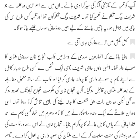
آپ کو تلمبہ کے تاریخی آثار کی سیر کرا دی جائے۔ ان میں سے اہم ترین وہ قلعہ ہے جو
شریف بیگ تکلو نے تعمیر کیا تھا۔ شریف بیگ تکلو کون تھا اور تلمبہ کس طرح اس کی
جاگیر میں شامل ہوا، یہ باتیں جاننے کے لیے ہمیں دو ڈھائی سو سال پیچھے جانا ہو گا۔
کش مکش میں ترے بیمار کی جان آئی ہے
بتایا جاتا ہے کہ اٹھارہویں صدی کے وسط میں نواب شجاع خان سدوزئی ملتان کا
صوبے دار تھا۔ انہی دنوں حاجی شریف نامی ایک شخص نے کسی طرح دربارِ کابل
سے اپنے نام پر صوبے داری کا پروانہ جاری کر لیا اور نواب کے ساتھ معمولی مقابلے
کے بعد قلعہ ملتان پر قابض ہو گیا۔ اگرچہ شجاع خان کی حکومت شجاع آباد تک محدود ہو کر
رہ گئی لیکن وہ دن رات اپنی شکست کا بدلہ لینے کی راہیں تلاش کرتا رہتا تھا۔ اسی
دوران علاقے کے ایک ہندو ساہوکار نے جس کا نام دھرم جس تھا، کسی کام سے احمد
شاہ ابدائی کے پاس کابل جانے کا پروگرام بنایا۔ شجاع خان نے اس سے درخواست کی
کہ وہ بادشاہ کی منت سماجت کر کے اسے ملتان کی صوبہ داری پر بحال کرا دے۔ تاہم