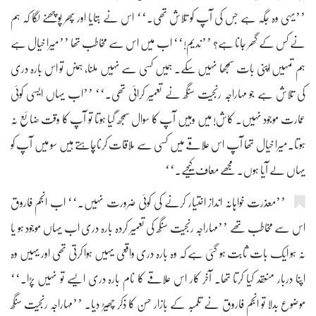
’’یہی وہ جگہ ہے جس کی آپ کو تلاش تھی۔‘‘ اس نے بتایا اور پھر پوچھنے لگا کہ ہم
نے کس کے گھر جانا ہے؟ ’’ندیم!‘‘ اب میں اس سے مخاطب تھا ’’میرا خیال ہے
ہم تمہیں اپنی بات سمجھا نہیں سکے۔ ہمیں کسی سے نہیں ملنا، ہمںں تو اس بارہ دری
کی تلاش ہے جو مہاراجہ رنجیت سنگھ نے تعمیر کرائی تھی۔‘‘ ’’اب یہاں ایسی کوئی
عمارت موجود نہیں۔ کاش! میں وہیں آپ کا سوال سمجھ گیا ہوتا تو آپ کا وقت ضائع نہ
ہوتا۔میرا خیال تھا آپ اس علاقے میں کسی سے ملاقات کرناچاہتے ہیں سو میں آپ کو
یہاں لے آیا ہوں۔ مجھے معاف کیجیے۔‘‘
’’معذرت خواہانہ انداز اختیار کرنے کی کوئی ضرورت نہیں۔‘‘ اب انجم فاروق
اس سے مخاطب تھے ’’مہاراجہ رنجیت سنگھ کی تعمیر کردہ بارہ دری اب یہاں موجود ہو یا
نہ ہو ایک بات ثابت ہو گئی ہے کہ وہ بارہ دری واقعی یہیں ہوا کرتی تھی اور یہیں وہ
اپنا دربار منعقد کیا کرتا تھا۔ آخر کار اس علاقے کا نام بارہ دری ایسے تو نہیں پڑا۔‘‘
موضوع بدلا تو انجم فاروق نے تلمبہ کے بازار حسن کا ذکر چھیڑ دیا۔ ’’مہاراجہ رنجیت سنگھ