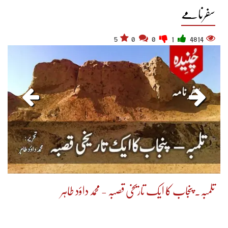
سفرنامے
5
0
0
1
4814
تلمبہ. پنجاب کا ایک تاریخی قصبہ - محمد داؤد طاہر